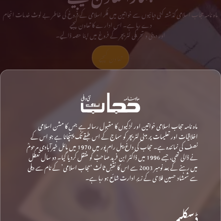
ماہ نامہ حجاب اسلامی گذشتہ کئی دہائیوں سے خواتین میں فکر اسلامی کے فروغ کی خاطر بے لوث خدمات انجام
دے رہا ہے۔ اس ادارے کا تعاون کیجیے
اور دینی و تحریکی لٹریچر کے فروغ میں اپنا حصہ ڈالیے۔
تعاون کیجیے
ماہ نامہ حجاب اسلامی خواتین اور لڑکیوں کا مقبول رسالہ ہے جس کا مشن اسلامی
اخلاقیات اور تعلیمات پر مبنی لٹریچر کو سماج کے اس طبقے تک پہنچانا ہے جو اس کے
نصف کی نمائندہ ہے۔ حجاب کی داغ بیل رام پور میں 1970 میں مائل خیرآبادی مرحومؒ
نے ڈالی تھی، جسے 1996 میں ڈاکٹر ابن فرید صاحبؒ کو منتقل کردیا گیا۔ دو سال تعطل
میں رہنے کے بعد نومبر 2003 سے اس کا نقشِ ثالث ‘حجاب اسلامی’ کے نام سے دہلی
سے شمشاد حسین فلاحی کے زیرِ ادارت شائع ہو رہا ہے۔
ڈسکلیمر