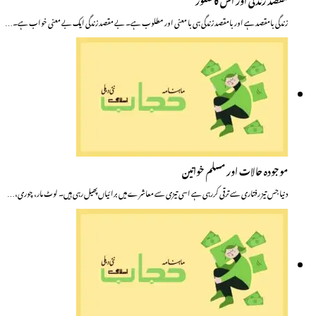
زندگی بامقصد ہے اور بامقصد زندگی ہی با معنی اور مطلوب ہے۔ بے مقصد زندگی ایک بے معنی خواب ہے۔…
موجودہ حالات اور مسلم خواتین
دنیا جس تیز رفتاری سے ترقی کررہی ہے اسی تیزی سے معاشرے میں برائیاں پھیل رہی ہیں۔ لوٹ مار، چوری،…