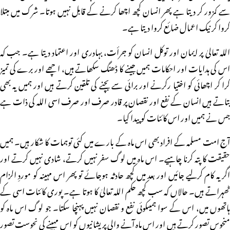
سے کمزور کر دیتا ہے پھر انسان کچھ اچھا کرنے کے قابل نہیں ہوتا۔ شرک میں مبتلا
کروا کر نیک اعمال ضائع کروا دیتا ہے۔
اللہ تعالیٰ پر ایمان اور توکل انسان کو جرأت، بہادری اور اعتماد دیتا ہے۔ جب کہ
اس کی ہدایات اور احکامات ہمیں جینے کا ڈھنگ سکھاتے ہیں، اچھے اور برے کی تمیز
کرا کر اچھائی کو اختیا رکرنے اور برائی سے بچنے کی تلقین کرتے ہیں اور ہمیں یہ بھی
بتاتے ہیں انسان کے نفع اور نقصان پر قادر صرف اور صرف اسی اللہ کی ذات ہے
جس نے ہمیں اور اس کائنات کو پیدا کیا۔
آج امت مسلمہ کے افراد بھی اس ماہ کے بارے میں کئی توہمات کا شکار ہیں۔ ہمیں
حقیقت کا پتہ کرنا چاہیے۔ اس ماہ میں لوگ سفر نہیں کرتے، شادی نہیں کرتے اور
اگر یہ کام کرلیے جائیں اور بعد میں کچھ حادثہ ہوجائے تو پھر اس مہینہ کو موردِ الزام
ٹھہراتے ہیں۔ حالاں کہ سب کچھ حکم اللہ تعالیٰ کا ہوتا ہے۔ پوری کائنات اسی کے
ہاتھوں میں، اس کے سوا ہمیںکوئی نفع و نقصان نہیں پہنچا سکتا۔ جو لوگ اس ماہ کو
منحوس تصور کرتے ہیں اور اس ماہ آنے والی پریشانیوں کو اس مہینے کی نحوست تصور