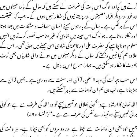
کرتے ہیں کیا وہ لوگ اس بات کی ضمانت لے سکتے ہیں کہ سال کے بارہ مہینوں میں
وہ خود اور دیگر افراد مصیبتوں اور پریشانیوں کی شکار نہیں ہوں گے۔ جب کہ حقیقت
اس کے برعکس ہے۔ سال کے بارہوں مہینے انسان مصائب و مشکلات میں مبتلا ہوتا
اور نکلتا رہتا ہے۔ جو لوگ اس مہینہ میں شادی کو غیر مناسب تصور کرتے ہیں انہیں
معلوم ہونا چاہیے کہ حضرت علی اور فاطمہؓ کی شادی اسی مہینے میں ہوئی تھی۔ اس کے
علاوہ ہم کیا نہیں دیکھتے کہ سال کے دیگر مہینوں میں ہونے والی شادیاں بھی ٹوٹ
پھوٹ کا شکار ہوسکتی ہیں۔ ہمارا سماج اس پر دلیل ہے۔
اس سب جہالت کی وجہ لا علمی، قرآن اور سنت سے دوری ہے۔ ہمیں قرآن سے
جڑ جانا ہے، تب ہی ہم ان توہمات سے باہر آسکتے ہیں۔
اللہ تعالیٰ کا ارشاد ہے: ’’کوئی بھلائی جو تمہیں پہنچے تو وہ اللہ کی طرف سے ہے جو کوئی
برائی تمہیں پہنچے وہ تمہارے نفس کی طرف سے ہے۔‘‘ (النساء:۷۹)
ہمیں خود بھی ان توہمات سے بچنا ہے اور دوسروں کو بھی بچانا ہے۔ ہر وقت کی