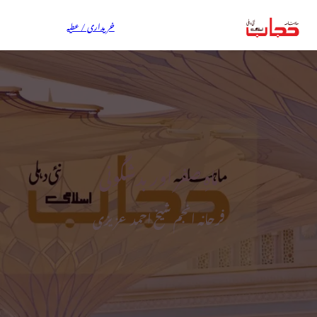
خریداری / عطیہ
ماہِ صفر اور بدشگونی
فرحانہ انجم شیخ احمد عزیزی