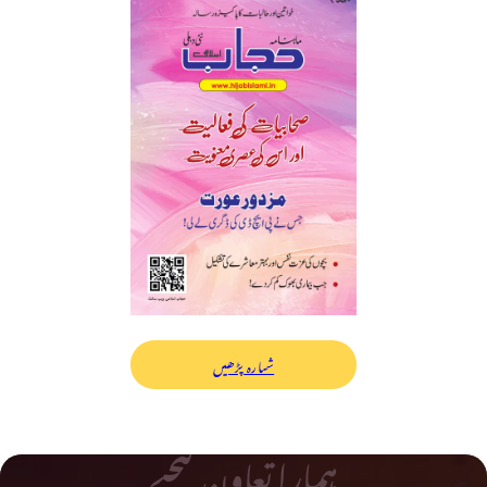
شمارہ پڑھیں
ہمارا تعاون کیجیے