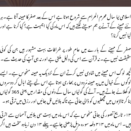
اسلامی نیا سال محرم الحرام سے شروع ہوتا ہے اس کے بعد صفر کا مہینہ آتا ہے۔ ہر
نئے مہینے کے آنے پر ہم سوچنے لگتے ہیں کہ اس ماہ کی کیا اہمیت ہے؟ کیا کرنا ہے اور
کیا نہیں کرنا؟
صفر کے مہینے کے بارے میں عام طور پر خرافات بہت مشہور ہیں جن کی کوئی
حقیقت نہیں ہے۔ نہ قرآن سے اس کی دلیل ملتی ہے اور نہ ہی آپؐ کی حدیث سے۔
کچھ لوگ اس مہینے میں شادی نہیں کرتے ان کے نزدیک یہ مہینہ منحوس ہے۔ ایسے
لوگوں کے خیال میں یہ مہینہ مُردوں پر بھاری ہوتا ہے اس لیے چنے ابال کر دوسروں
کو کھلائے جاتے ہیں۔ آٹے کی گولیاں سال کے دنوں کی مقدار میں یعنی 365 گولیاں
بنا کر تالابوں میں مچھلیوں کو ڈالی جاتی ہے تاکہ بلائیں ٹل جائیں اور رزق میں ترقی ہو۔
۱۳؍ تاریخ تصور کی جاتی منحوس ہے کہ اس ماہ میں بہت سی بلائیں آسمان سے اترتی
ہیں۔ اس ماہ میں ۳۱۳ دفعہ سورہ مزمل پڑھنی چاہیے۔ پہلے ۱۳ دن زیادہ سخت ہیں اگر