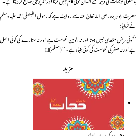
بدشگونی توہمات کی وجہ سے انسان کوئی کام نہیں کرتا اور عمر یونہی ضائع کر دیتا ہے۔
حضرت ابو ہریرہ رضی اللہ تعالیٰ عنہ سے روایت ہے کہ رسول اللہصلی اللہ علیہ وسلم
نے فرمایا:
’’کوئی مرض متعدی نہیں ہوتا اور نہ الومین نحوست ہے اور نہ ستارے کی کوئی اصل
ہے اور نہ صفر کی نحوست کی کوئی بنیاد ہے۔‘‘ (مسلم)lll
مزید
مقصد زندگی اور اس کا شعور