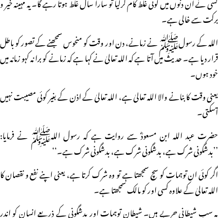
کسی نے ان دنوں میں کوئی غلط کام کرلیا تو سارا سال غلط ہوتا رہے گا۔ یہ مہینہ خیر و
برکت سے خالی ہے۔
اللہ کے رسولﷺ نے زمانے، دن اور وقت کو منحوس سمجھنے کے تصور کو باطل
قرار دیا ہے۔ حدیث میں آتا ہے کہ اللہ تعالیٰ نے کہا ہے کہ زمانے کو برا نہ کہو زمانہ میں
خود ہوں۔
یعنی وقت کا بنانے والا اللہ تعالیٰ ہے، اللہ تعالیٰ کے اذن کے بغیر کوئی مصیبت نہیں
آسکتی۔
حضرت عبد اللہ ابن مسعودؓ سے روایت ہے کہ رسول اللہﷺ نے فرمایا:
’’بدشگونی شرک ہے، بدشگونی شرک ہے، بدشگونی شرک ہے۔‘‘
اگر کوئی ان توہمات کو سچ سمجھتا ہے تو وہ شرک کرتا ہے، یعنی اپنے نفع و نقصان کا
اللہ تعالیٰ کے علاوہ کسی اور کو مالک سمجھتا ہے۔
یہ سب شیطانی حربے ہیں۔ شیطان توہمات اور بدشگونی کے ذریعے انسان کو اندر