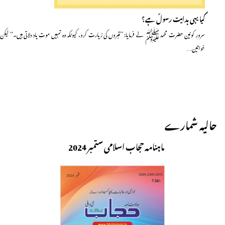
کیا یہی ہدایت رسولؐ ہے؟
سرورِ کونین حضرت محمد ﷺ نے فرمایا: ’’قبروں کی زیارت کرو، کیونکہ وہ تمہیں موت یاد دلاتی ہیں۔‘‘ لیکن
خواتین…
حالیہ شمارے
ماہنامہ حجاب اسلامی ستمبر 2024