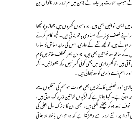
 کے سبب عورت ہر ایک کے ذہن میں کم زور اور ناتواں بن
ایسی خواتین بھی ہیں، جو دسیوں گھروں میں جھاڑو پونچھا
 اپنے نصف بہتر کے مساوی ہاتھ بٹاتی ہیں۔ کچھ کام کرنے
ار ہوتے ہیں، تو کچھ نشے کے عادی، جس کی بنا پر معاش کا سارا
ے ساتھ وہ خواتین بھی ہیں، جو دن بھر مختلف دفاتر میں کام
ی ہیں، تو گھر داری میں بھی کوئی کسر نہیں رکھ چھوڑتیں۔ اگر
 اور اہم ذمے داری کو وہ نبھاتی ہیں۔
 باڑی اور فصلیں کاٹنے میں بھی عورت موسم کی سختیوں سے
انہ ہوتی ہے۔ کہا جاتا ہے کہ لڑکیاں خواتین ڈرپوک ہوتی ہیں،
وف زدہ ہوکر چیخنے لگتی ہیں، کبھی ان کا نازک دل بجلی کی
آواز پر اتنے زور سے دھڑکتا ہے کہ وہ حواس باختہ ہو جاتی