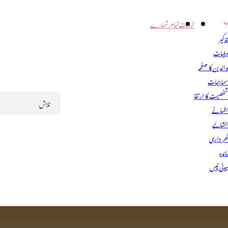
تربیت
تمام شمارے
ذکیر
ینیات
الدین کا صفحہ
ماجیات
خصیت کا ارتقا
فسانے
Search
نشائیے
ھر داری
ائدہ
یوٹی ٹپس