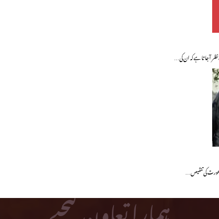
ظر آ جاتا ہے کہ ان کی…
یں عورت کی تنقیص…
ہمارا تعاون کیجیے