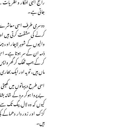
رائج انہی افکار و نظریات
جاتی ہے۔
دوسری طرف اسی معاشرے میں 
کرنے کی مشقت کرتی ہیں اور
والیوں کے شوہر لاچار اور بیم
ذمہ ان کے سر ہوتا ہے۔ اس ک
کر کے جب تھک کر گھر واپس آت
ماں ہیں، تو یہ اور ایک بھاری
اسی طرح دیہاتوں میں کھیتی
بے پروا ہوکر مرد کے شانہ بش
کیوں کہ وہ لال بیگ تک سے خ
کڑک اور زور دار دھماکے کی 
ہیں۔