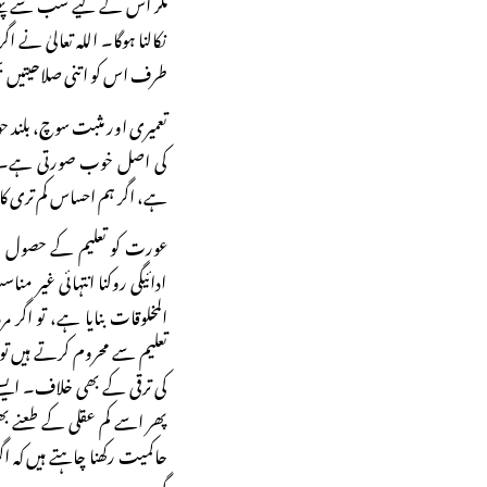
مگر اس کے لیے سب سے پہلے
نکالنا ہوگا۔ اللہ تعالیٰ نے
طرف اس کو اتنی صلاحیتیں بخ
تعمیری اور مثبت سوچ، بلند ح
کی اصل خوب صورتی ہے۔ ہم
ہے، اگر ہم احساس کم تری کا ش
عورت کو تعلیم کے حصول اور
ادائیگی روکنا انتہائی غیر
المخلوقات بنایا ہے، تو اگ
تعلیم سے محروم کرتے ہیں 
کی ترقی کے بھی خلاف۔ ایسے
پھر اسے کم عقلی کے طعنے ب
حاکمیت رکھنا چاہتے ہیں کہ