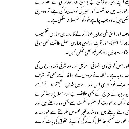
 اپنے آپ کو ذہنی بے چارگی اور خود ترسی کے حصار سے
 اگر عورت میں برداشت اور صبر کی قوت پیدا کی ہے، تو دوسری
شی ہیں کہ وہ جب چاہے خود کو مضبوط بنا سکتی ہے۔
وصلہ اور احتیاطی تدابیر اختار کرنے کا رویہ ہی ہماری شخصیت
ارا اعتماد اور قوت ارادی ہماری اصل طاقت بھی ہوتی
کار ہوجائیں، تو پھر کچھ بھی ممکن نہیں۔
 اس کو بنیادی انسانی، سماجی اور معاشرتی ذمہ داریوں کی
 مناسب رویہ ہے۔ اللہ نے مردوں کے ساتھ اسے بھی تو اشرف
ر مرد صرف خود کو ہی اس زمرے میں شامل سمجھتے ہوئے اسے
تو یہ دین کے مزاج کے بھی خلاف ہے اور سماج و معاشرے
 لوگ جو عورت کو علم و حکمت سے بھی دور رکھتے ہیں اور
ھی دیتے رہتے ہیں، وہ شاید غیر محسوس طریقے سے عورت پر
 اگر عورت تعلیم حاصل کرلے گی تو اپنے حقوق کی بات کرے