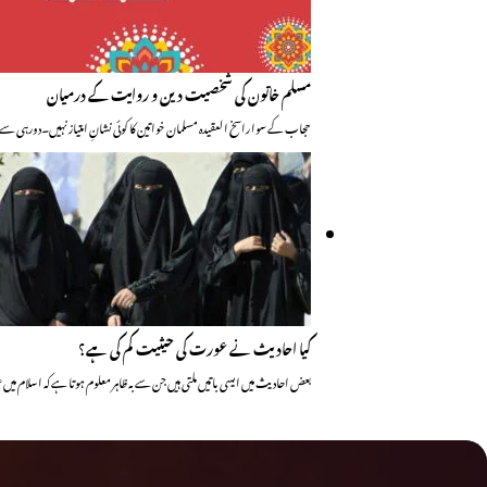
مسلم خاتون کی شخصیت دین و روایت کے درمیان
حجاب کے سوا راسخ العقیدہ مسلمان خواتین کا کوئی نشانِ امتیاز نہیں۔دورہی سے ن
کیا احادیث نے عورت کی حیثیت کم کی ہے؟
بعض احادیث میں ایسی باتیں ملتی ہیں جن سے بہ ظاہر معلوم ہوتا ہے کہ اسلام م