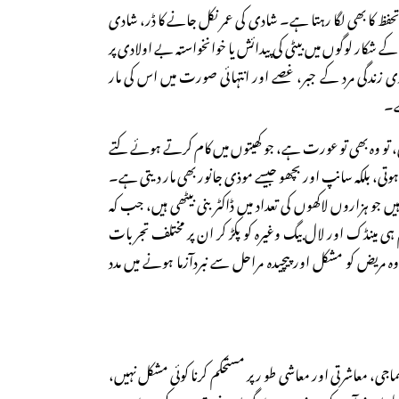
تحفظ کا بھی لگا رہتا ہے۔ شادی کی عمر نکل جانے کا ڈر، شادی
ے شکار لوگوں میں بیٹی کی پیدائش یا خوانخواستہ بے اولادی پر
ی زندگی مرد کے جبر، غصے اور انتہائی صورت میں اس کی مار
ے۔
، تو وہ بھی تو عورت ہے، جو کھیتوں میں کام کرتے ہوئے کتے
تی، بلکہ سانپ اور بچھو جیسے موذی جانور بھی مار دیتی ہے۔
یں جو ہزاروں لاکھوں کی تعداد میں ڈاکٹر بنی بیٹھی ہیں، جب کہ
م ہی مینڈک اور لال بیگ وغیرہ کو پکڑ کر ان پر مختلف تجربات
وہ مریض کو مشکل اور پیچیدہ مراحل سے نبردآزما ہونے میں مدد
سماجی، معاشرتی اور معاشی طو رپر مستحکم کرنا کوئی مشکل نہیں،