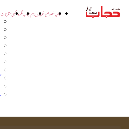
اداریہ
خصوصی تحریریں
بزم حجاب
فکر و آگہی
متفرقات
ت
د
و
س
ش
ا
ا
گ
م
ب