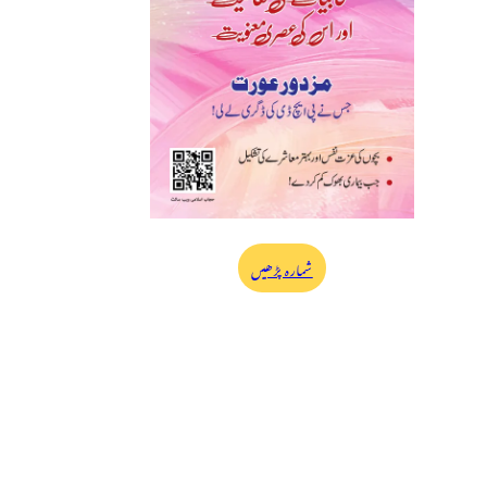
شمارہ پڑھیں