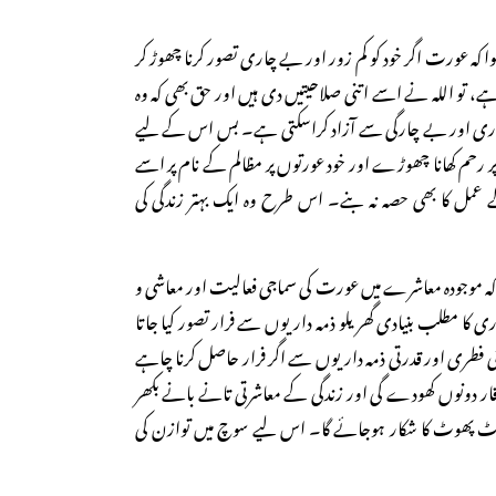
ا کہ عورت اگر خود کو کم زور اور بے چاری تصور کرنا چھوڑ کر
ے، تو اللہ نے اسے اتنی صلاحیتیں دی ہیں اور حق بھی کہ وہ
زوری اور بے چارگی سے آزاد کراسکتی ہے۔ بس اس کے لیے
پر رحم کھانا چھوڑے اور خود عورتوں پر مظالم کے نام پر اسے
ے عمل کا بھی حصہ نہ بنے۔ اس طرح وہ ایک بہتر زندگی کی
کہ موجودہ معاشرے میں عورت کی سماجی فعالیت اور معاشی و
 کا مطلب بنیادی گھریلو ذمہ داریوں سے فرار تصور کیا جاتا
فطری اور قدرتی ذمہ داریوں سے اگر فرار حاصل کرنا چاہے
ر وقار دونوں کھودے گی اور زندگی کے معاشرتی تانے بانے بکھر
وٹ پھوٹ کا شکار ہوجائے گا۔ اس لیے سوچ میں توازن کی