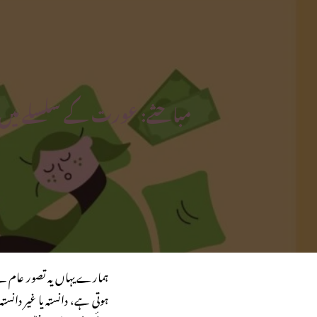
مباحثے: عورت کے سلسلے میں سم
ہمارے یہاں یہ تصور عام ہے
ہوتی ہے، دانستہ یا غیر دانست