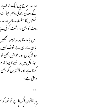
مردانہ سماج میں ایک ڈر اپنے 
کے بعد کی زندگی، پھر جہالت ک
طعنوں کا سلسلہ۔ پھر وہ سار
پیٹ کو بھی برداشت کرتی ہ
اس بات کا دوسر اپہلو سمجھیں
یا بلی سے ہی بے خوف نہیں ہو
وہ لڑکیاں اور خواتین بھی تو ہ
میڈیکل میں داخلے کا پہلا قد
کرنا ہے اور ڈاکٹر بن کر بھی 
دیتی ہے۔
٭٭
ہر خاتون اگر چاہے تو خود کو 