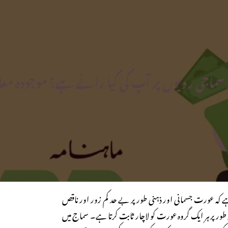
اجی رویوں پر آپ کی کیا رائے ہے؟ موجودہ معاشرہ
 کہ عورت جسمانی اور ذہنی طور پر بے حد کم زور اور ناقص
ہ طور پر ہر ایک گروہ عورت کو لاچار ثابت کرتا ہے۔ سماج میں