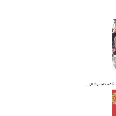
اشرے کا نصف حصہ ہیں، لہٰذاان…