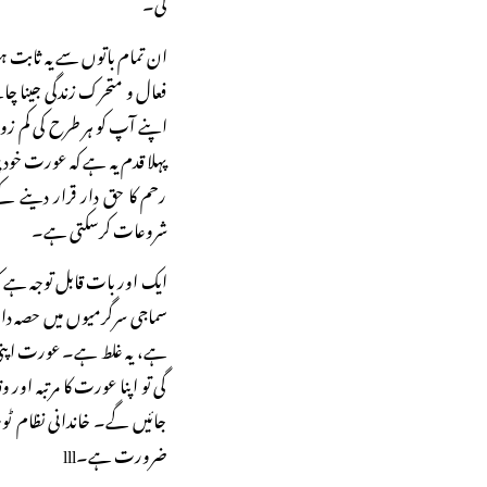
گی۔
ان تمام باتوں سے یہ ثابت ہو
فعال و متحرک زندگی جینا چاہ
اپنے آپ کو ہر طرح کی کم 
پہلا قدم یہ ہے کہ عورت خود 
رحم کا حق دار قرار دینے ک
شروعات کرسکتی ہے۔
ایک اور بات قابل توجہ ہے 
سماجی سرگرمیوں میں حصہ داری
ہے، یہ غلط ہے۔ عورت اپنی 
گی تو اپنا عورت کا مرتبہ او
جائیں گے۔ خاندانی نظام ٹ
ضرورت ہے۔lll