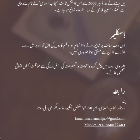
میں رہنے کے بعد نومبر 2003 سے اس کا نقشِ ثالث ‘حجاب اسلامی’ کے نام سے دہلی
سے شمشاد حسین فلاحی کے زیرِ ادارت شائع ہو رہا ہے۔
ڈسکلیمر
اس ویب سائٹ پر شائع ہونے والا تمام مواد قلم کاروں کی ذاتی آراء پر مبنی ہے۔
ادارے کا ان سے متفق ہونا ضروری نہیں۔
افسانوی ادب میں پیش کردہ واقعات و شخصیات کی اصل زندگی سے مماثلت محض اتفاقی
سمجھی جائے۔
رابطہ
پتہ:
ماہ نامہ حجاب اسلامی، ڈی 50، ابوالفضل انکلیو، جامعہ نگر، نئی دہلی-25
Email: mahnamahijab@gmail.com
Mobile: +918860822483