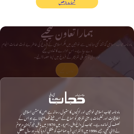
شمارہ پڑھیں
ہمارا تعاون کیجیے
ماہ نامہ حجاب اسلامی گذشتہ کئی دہائیوں سے خواتین میں فکر اسلامی کے فروغ کی خاطر بے لوث خدمات انجام
دے رہا ہے۔ اس ادارے کا تعاون کیجیے
اور دینی و تحریکی لٹریچر کے فروغ میں اپنا حصہ ڈالیے۔
تعاون کیجیے
ماہ نامہ حجاب اسلامی خواتین اور لڑکیوں کا مقبول رسالہ ہے جس کا مشن اسلامی
اخلاقیات اور تعلیمات پر مبنی لٹریچر کو سماج کے اس طبقے تک پہنچانا ہے جو اس کے
نصف کی نمائندہ ہے۔ حجاب کی داغ بیل رام پور میں 1970 میں مائل خیرآبادی مرحومؒ
نے ڈالی تھی، جسے 1996 میں ڈاکٹر ابن فرید صاحبؒ کو منتقل کردیا گیا۔ دو سال تعطل