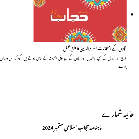
بچوں کے امتحانات اور والدین کا طرزِ عمل
مارچ اور اپریل کے مہینے والدین اور بچوں کے لیے کافی اہمیت کے حامل ہوتے ہیں۔ کیونکہ اس دوران
پورے…
حالیہ شمارے
ماہنامہ حجاب اسلامی ستمبر 2024