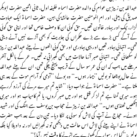
عبداللہ بن زبیرؓ بن عوام کی والدہ حضرت اسماء خلیفہ اول، ثانی اثنین حضرت ابوبکر
صدیقؓ کی بیٹی، اور ام المومنین حضرت عائشہؓ کی بہن، حضرت اسماءؓ ایک عبادت
گزار، نیک اور بہادر خاتون تھیں۔ حق گوئی ان کا وصف خاص تھا اور اپنی حق گوئی
کے آگے کسی بڑے سے بڑے حکمراں کی جابریت کو بھی آڑے نہیں آنے دیتی
تھی۔ انتہائی بہادر تھیں اور یہی بہادری اور حق گوئی انھوں نے بیٹے عبداللہ بن زبیرؓ
کو سکھائی تھی۔ انتہائی صبر آزما حالات میں بھی گھبراتی نہ تھیں۔ عمر کے بالکل آخر
مرحلے میں جب کہ ان کی عمر سو سال کے قریب پہنچ چکی تھی، ان کے بیٹے عبداللہ
نے حال پوچھا تو بولیں ’’بیمار ہوں۔‘‘ وہ بولے: ’’آدمی کو آرام موت کے بعد ہی
ملتا ہے۔‘‘ حضرت اسماءؓ نے جواب دیا: ’’شاید تم میرے مرنے کی آرزو کررہے
ہو۔ میری تمنا ہے تم لڑ کر قتل ہو اور میں صبر کروں، یا تم کامیاب ہو اور میری
آنکھیں ٹھنڈی ہوں۔‘‘ عبداللہ بن زبیرؓ نے حجاب بن یوسف سے جنگ کی اور شہید
ہوئے۔ حجاج نے آپؓ کی لاش کو سولی پر لٹکا دیا۔ تین دن کے بعد جب حضرت
اسماءؓ نے اپنے بیٹے کی لاش اس حالت میں دیکھی تو نہ گھبرائیں اور نہ واویلا کیا بلکہ
بولیں: ’’کیا اس سوار کے گھوڑے سے اترنے کا وقت نہیں آیا؟‘‘