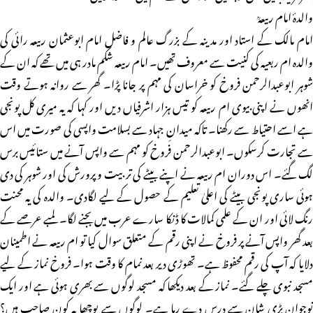
والدۂ امام ربیعہؒ
امام مالک کے استاد اور مدینہ کے بزرگ عالم و فاضل امام ابوعثمان ربیعہ رائی کی
والدہ ام ربعیہ کی کنیت سے معروف تھیں۔ امام ربیعہ شکم مادر ہی میں تھے کہ ان کے
شوہر ابوعبدالرحمن فروخ کو خراسان کی مہم پر جانا پڑا۔ گھر سے روانہ ہوتے وقت
انھوں نے اپنی بیوی ام ربیعہ کو تیس ہزار اشرفیاں دیں اور کہا کہ یہ میری کل پونجی
ہے اسے احتیاط سے رکھنا۔ تاکہ میدانِ جہاد سے بسلامت واپسی کی صورت میں اس
سے تجارت کرسکوں۔ ابوعبدالرحمن فروخ کو مہم سے واپس آنے میں ستائیس برس
لگ گئے۔ اس دوران ام ربیعہ نے اپنے بیٹے کی تربیت و پرورش کی اور شوہر کی دی
ہوئی ساری پونجی بیٹے کی اعلیٰ تعلیم کے حصول کے لیے لگادی۔ والدہ کی یہ محنت
رنگ لائی اور ان کے علمی کمالات کا ڈنکا سارے عرب میں بجنے لگا۔ لمبے عرصے کے
بعد گھر واپس آنے پر فروخ نے اپنی رقم کے متعلق سوال کیا تو ام ربیعہ نے اطمینان
دلایا کہ آپ کی رقم محفوظ ہے۔ تھوڑی دیر بعد نمام کا وقت ہوا۔ فروخ نماز کے لیے
مسجد نبوی چلے گئے۔ نماز کے بعد دیکھا کہ مسجد لوگوں سے بھری ہوئی ہے اور ایک
نوجوان بڑی شان سے درس دے رہا ہے۔ لوگوں سے پوچھا یہ کون صاحب ہیں؟