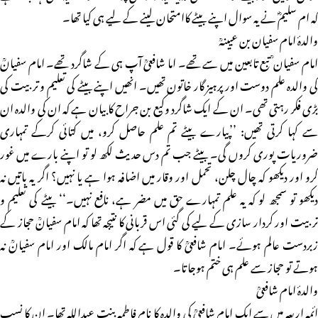
کہ ام سلیمؓ نے یہ سوال اپنے بیٹے کاامتحان لینے کے لیے ہی کیا تھا۔
والدۂ امام سفیان بن عیینہؒ
امام سفیان ؒ تبع تابعین میں سے تھے۔ اما شافعیؒ آپ ہی کے شاگرد تھے۔ امام سفیانؒ
کی والدہ علم دوست اور پرہیز گار خاتون تھیں۔ انھیں اپنے بیٹے کی تعلیم و تربیت کی
بڑی فکر رہتی تھی۔ ان کے ایک شاگرد وکیع بن جراح کا بیان ہے کہ ان کی والدہ ان
سے کہا کرتی تھیں: ’’پیارے بیٹے تم علم حاصل کرو، میں کتائی کرکے تمہاری
ضروریات پوری کروں گی۔ بیٹے جب تم دس حدیث لکھ لو تو اپنے بارے میں غور
کرو اور دیکھو کہ چال چلن، تحمل اور وقار میں اضافہ ہوا ہے یا نہیں؟ اگر یہ باتیں نہ
دیکھو تو سمجھ لو کہ یہ علم تمہارے حق میں مضر ہے، نافع نہیں۔‘‘ بیٹے کی تعلیم و
تربیت اور کردار سازی کے لیے کی گئی اس قربانی کا نتیجہ تھا کہ امام سفیانؒ حجاز کے
زبردست عالم ہوئے۔ امام شافعیؒ کا قول ہے کہ اگر امام مالک اور امام سفیانؒ نہ
ہوتے تو حجاز سے علم ہی ختم ہوجاتا۔
والدۂ امام شافعیؒ
ائمہ اربعہ میں سے ایک امام شافعیؒ کی والدہ کا نام فاطمہ بنت عبداللہ تھا۔ ان کا نسب