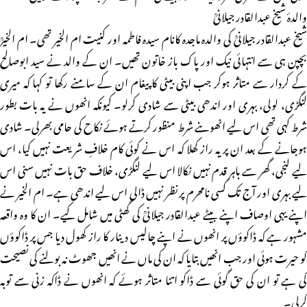
والدۂ شیخ عبدالقادر جیلانیؒ
شیخ عبدالقادر جیلانیؒ کی والدہ ماجدہ کانام سیدہ فاطمہ اور کنیت ام الخیر تھی۔ ام الخیرؒ
بچپن ہی سے انتہائی نیک اور پاک باز خاتون تھیں۔ ان کے والد نے سید ابوصالح
کے کردار سے متاثر ہوکر جب اپنی بیٹی کا پیغام ان کے سامنے رکھا تو کہا کہ میری
لنگڑی، لولی، بہری اور اندھی بیٹی سے شادی کرلو۔ کیونکہ انھوں نے یہ بات بطور
شرط کہی تھی اس لیے انھوںنے شرط منظور کرتے ہوئے نکاح کی حامی بھرلی۔ شادی
ہوجانے کے بعد ان پر یہ راز کھلا کہ اس نے کوئی کام خلافِ شریعت نہیں کیا، اس
لیے لنجی، گھر سے باہر قدم نہیں نکالا اس لیے لنگڑی، خلاف حق بات نہیں سنی اس
لیے بہری اور آج تک کسی نامحرم پر نظر نہیں ڈالی اس لیے اندھی ہے۔ ام الخیر نے
اپنے یہی اوصاف اپنے بیٹے عبدالقادر جیلانیؒ کی گھٹی میں شامل کیے۔ ان کا وہ واقعہ
مشہور ہے کہ ڈاکوؤں پر انھوں نے اپنے چالیس دینار کا راز کھول دیا جس پر ڈاکوؤں
کو حیرت ہوئی اور جب انھیں بتایا کہ ان کی ماں نے انھیں جھوٹ نہ بولنے کی نصیحت
کی ہے تو ان کی حق گوئی سے ڈاکو اتنا متاثر ہوئے کہ انھوں نے ڈاکہ زنی سے توبہ
کرلی۔