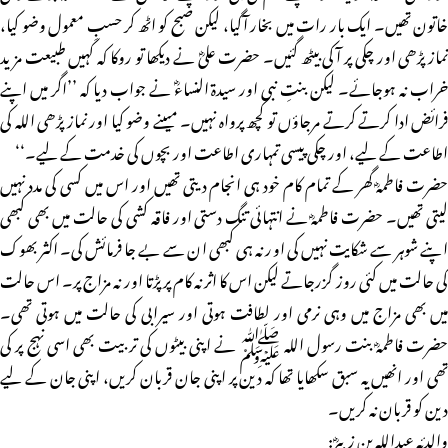
خاتون تھیں۔ ایک بار رات میں بخار آگیا، لیکن صبح کو اٹھ کر حسبِ معمول وضو کیا،
نماز پڑھی اور چکی پر آکی بیٹھ گئیں۔ حضرت علیؓ نے دیکھا تو روکا کہ کہیں طبیعت مزید
خراب نہ ہوجائے۔ لیکن بنتِ نبی اور سیدۃ النساءؓ نے جواب دیا کہ ’’اگر میں اپنے
فرائض ادا کرتے کرتے مرجاؤں تو کچھ پرواہ نہیں۔ میںنے وضو کیا اور نماز پڑھی اللہ کی
اطاعت کے لیے، اور چکی پیسی تمہاری اطاعت اور بچوں کی خدمت کے لیے۔‘‘
حضرت فاطمہؓ گھر کے تمام کام خود ہی انجام دیتی تھیں اور اس میں کسی کی مدد نہیں
لیتی تھیں۔ حضرت فاطمہؓ نے انتہائی تنگ دستی اور فاقہ کشی کی حالت میں بھی کبھی
اپنے شوہر سے شکایت نہیں کی اور نہ ہی کبھی ان سے بے جا فرمائش کی۔ اکثر بھوک
کی حالت میں کئی روز گزرجاتے لیکن اس کا اثر نہ کام پر پڑتا اور نہ مزاج پر۔ اس حالت
میں بھی مزاج میں وہی نرمی اور لطافت ہوتی اور سیرابی کی حالت میں ہوتی تھی۔
حضرت فاطمہؓ بنت رسول اللہ ﷺ نے اپنی بیٹوں کی تربیت بھی اسی نہج پر کی
تھی اور انھیں یہ سبق سکھایا تھا کہ دین پر اپنی جان قربان کریں، اپنی جان کے لیے
دین کو قربان نہ کریں۔
والدئہ عبداللہ بن زبیرؓ: