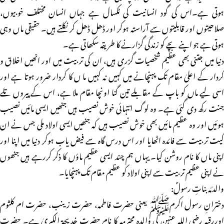
ہوتی ہے۔اس کی گود انسانیت کی ٹکسال ہے جہاں انسان مختلف خوبیوں،
صلاحیتوں اور قابلیتوں سے آراستہ ہوکر اور ڈھل ڈھل کر نکلتے ہیں۔ حقیقی ماں وہی
ہوتی ہے جو اپنے بچے کو زندگی گزارنے کا طریقہ سکھاتی ہے۔
دنیا میں جتنی بھی عظیم شخصیات گزری ہیں، ان کی تربیت میں اور انھیں اخلاق و
کردار کے اعلیٰ مقام تک پہنچانے میں کہیں نہ کہیں ما ں کا کردار ضرور ہوتا ہے اور
اسی لیے ماں کو باپ کے مقابلے تین گنا اونچا مقام ملا ہے، اس کے پیروں تلے
جنت رکھ دی گئی ہے۔ وہ لوگ انتہائی خوش نصیب ہیں جنھیں ایسی مائیں نصیب
ہوئیں اور وہ عظیم مائیں بھی خوش نصیب ہیں کہ جنھیں ایسی اولاد ملی جس نے ان
کیت تربیت سے فائدہ اٹھایا اور اس درس گاہ سے فیض یاب ہوکر دنیا میں اپنا اور
اپنی ماں کا نام روشن کیا۔ یہاں ہم چند ایسی عظیم ماؤں کا ذکر کررہے ہیں جنھوں
نے اپنی عظیم تربیت سے اپنی اولاد کو عظیم مقام تک پہنچایا۔
والدئہ بناتِ رسولؐ:
دخترانِ رسول اکرمﷺ یعنی حضرت فاطمہ، حضرت زینب، حضرت ام کلثوم
اوررقیہ رضی اللہ عنہن کی والدہ محترمہ کا نام حضرت خدیجۃ الکبریٰ ہے۔ حضرت