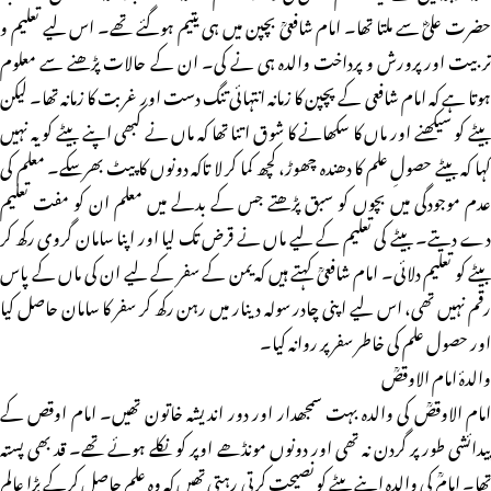
حضرت علیؓ سے ملتا تھا۔ امام شافعیؒ بچپن میں ہی یتیم ہوگئے تھے۔ اس لیے تعلیم و
تربیت اور پرورش و پرداخت والدہ ہی نے کی۔ ان کے حالات پڑھنے سے معلوم
ہوتا ہے کہ امام شافعی کے پچپن کا زمانہ انتہائی تنگ دست اور غربت کا زمانہ تھا۔ لیکن
بیٹے کو سیکھنے اور ماں کا سکھانے کا شوق اتنا تھا کہ ماں نے کبھی اپنے بیٹے کو یہ نہیں
کہا کہ بیٹے حصولِ علم کا دھندہ چھوڑ، کچھ کما کر لا تاکہ دونوں کا پیٹ بھرسکے۔ معلم کی
عدم موجودگی میں بچوں کو سبق پڑھتے جس کے بدلے میں معلم ان کو مفت تعلیم
دے دیتے۔ بیٹے کی تعلیم کے لیے ماں نے قرض تک لیا اور اپنا سامان گروی رکھ کر
بیٹے کو تعلیم دلائی۔ امام شافعیؒ کہتے ہیں کہ یمن کے سفر کے لیے ان کی ماں کے پاس
رقم نہیں تھی، اس لیے اپنی چادر سولہ دینار میں رہن رکھ کر سفر کا سامان حاصل کیا
اور حصول علم کی خاطر سفر پر روانہ کیا۔
والدۂ امام الاوقصؒ
امام الاوقصؒ کی والدہ بہت سمجھدار اور دور اندیشہ خاتون تھیں۔ امام اوقص کے
پیدائشی طور پر گردن نہ تھی اور دونوں مونڈھے اوپر کو نکلے ہوئے تھے۔ قد بھی پستہ
تھا۔ امامؒ کی والدہ اپنے بیٹے کو نصیحت کرتی رہتی تھیں کہ وہ علم حاصل کرکے بڑا عالم