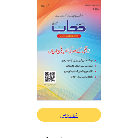
شمارہ پڑھیں