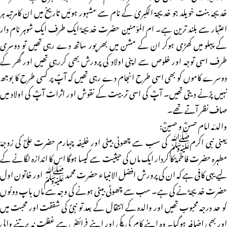
خدیجہ بنت خویلد جو خدیجۃ الکبریٰ کے نام سے مشہور ہوئیں تاریخ میں ان کامرتبہ ہر
اعتبار سے بلند ترین ہے۔ ام المؤمنین حضرت خدیجہؓ ایک طرف ایک شوہر نام دار
کے پہلو میں کھڑی ہوکر ان کے مشن میں بھر پور ساتھ دے رہی تھیں تو دوسری
طرف اسی توجہ اور خلوص سے اپنی اولاد کی پرورش بھی کررہی تھیں اور گھر کے
دوسرے کاموں کو بھی اسی طرح انجام دے رہی تھیں کہ آپؐ پر کسی طرح کا بوجھ
نہیں پڑنے دیتی تھیں۔ آپؓ کی اسی تربیت کے نقوش اور اثرات آپؓ کی اولاد میں
صاف نظر آتے تھے۔
والدئہ امام حسنؓ و حسینؓ:
یعنی نبی اکرمﷺ کی سب سے چھوٹی بیٹی اور خلیفہ چہارم حضرت علیؓ کی زوجۂ
مطہرہ حضرت فاطمہؓ کا کردار ایک ماں کی حیثیت سے کیسا ہوگا اس کا اندازہ لگانے کے
لیے یہی کافی ہے کہ ان کی پرورش افضل الانبیاء حضرت محمد ﷺ اور خاتون اول
حضرت خدیجہؓ نے کی ہے۔ سب سے چھوٹی بیٹی ہونے کی وجہ سے ماں باپ دونوں
کو حد درجہ محبوب تھیں اور والدہ کے انتقال کے بعد تو نبیؐ کی شفقت اور محبت میں
اور بھی اضافہ ہوگیا۔ وہ اپنے کام کی پکی اور اپنے فرائض سے غفلت نہ برتنے والی