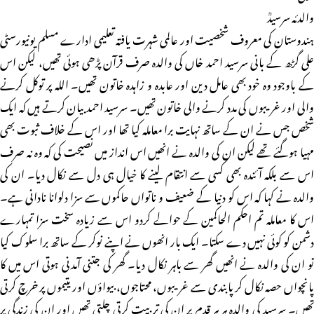
والدئہ سرسیدؒ
ہندوستان کی معروف شخصیت اور عالمی شہرت یافتہ تعلیمی ادارے مسلم یونیورسٹی
علی گڑھ کے بانی سرسید احمد خاں کی والدہ صرف قرآن پڑھی ہوئی تھیں، لیکن اس
کے باوجود وہ خود بھی عامل دین اور عابدہ و زاہدہ خاتون تھیں۔ اللہ پر توکل کرنے
والی اور غریبوں کی مدد کرنے والی خاتون تھیں۔ سرسید احمد بیان کرتے ہیں کہ ایک
شخص جس نے ان کے ساتھ نہایت برا معاملہ کیا تھا اور اس کے خلاف ثبوت بھی
مہیا ہوگئے تھے لیکن ان کی والدہ نے انھیں اس انداز میں نصیحت کی کہ وہ نہ صرف
اس سے بلکہ آئندہ بھی کسی سے انتقام لینے کا خیال ہی دل سے نکال دیا۔ ان کی
والدہ نے کہا کہ اس کو دنیا کے ضعیف و ناتواں حاکموں سے سزا دلوانا نادانی ہے۔
اس کا معاملہ تم احکم الحاکمین کے حوالے کردو اس سے زیادہ سخت سزا تمہارے
دشمن کو کوئی نہیں دے سکتا۔ ایک بار انھوں نے اپنے نوکر کے ساتھ برا سلوک کیا
تو ان کی والدہ نے انھیں گھر سے باہر نکال دیا۔ گھر کی جتنی آمدنی ہوتی اس میں کا
پانچواں حصہ نکال کر پابندی سے غریبوں، محتاجوں، بیواؤں اور یتیموں پر خرچ کرتی
تھیں۔ سرسید کی والدہ ہر ہر قدم پر ان کی تربیت کرتی چلتی تھیں اور ان کی زندگی پر