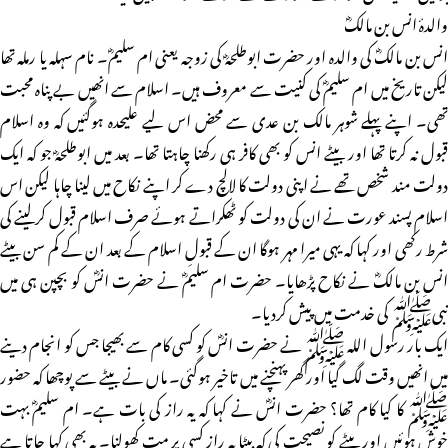
والدۂ انس بن مالکؓ
انس بن مالکؓ کی والدہ اور حضرت ابوطلحہؓ کی زوجہ یعنی ام سلیمؓ۔ نام سہلہ یا رملہ تھا
لیکن تاریخ میں ام سلیمؓ کی کنیت سے معروف ہیں۔ اسلام سے انھیں بے پناہ محبت
تھی۔ اپنے پہلے شوہر مالک بن عدی سے محض اس لیے علیحدہ ہوگئیں کہ وہ اسلام
قبول نہ کرتا تھا اور بیٹے انس کو بھی کافر ہی رکھنا چاہتا تھا۔ بعد میں ابوطلحہؓ جو کہ ایک
دولت مند شخص تھے نے اپنی دولت کا لالچ دے کر اپنے نکاح میں لینا چاہا لیکن اس
اسلام پسند عورت نے ان کی دولت کو ٹھکراتے ہوئے صرف اسلام قبول کرلینے کی
شرط رکھی اور کہا کہ یہی میرا مہر ہوگا ان کے قبولِ اسلام کے بعد ان کے کم سن بیٹے
انس بن مالکؓ نے نکاح پڑھایا۔ حضرت ام سلیمؓ نے حضرت انسؓ کو بچپن ہی میں
نبیﷺ کی خدمت میں پیش کردیا۔
ایک بار رسول اللہ ﷺ نے حضرت انسؓ کو کسی کام سے بھیجا جس کو انجام دینے
میں انھیں وقت لگ گیا اور گھر پہنچنے میں تاخیر ہوگئی۔ ماں نے بیٹے سے پوچھا کہ حضور
ﷺ کا کیا کام تھا؟ حضرت انسؓ نے کہا کہ یہ راز کی بات ہے۔ ام سلیمؓ بہت
خوش ہوئیں اور بیٹے کو نصیحت کی کہ بیٹا یہ راز کسی پر مت کھولنا۔ یہ بھی کہا جاتا ہے