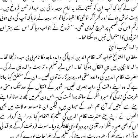
کسی نے کہا کہ آپ ان کو نہیںجانتے، یہ امام ربیعہ رائی بن عبدالرحمن فروخ ہیں۔
بہت خوش ہوئے اور گھر آکر خوشی کا اظہار کیا تو ام ربیعہ نے بتایا کہ آپ کی دی ہوئی
رقم اس کی تعلیم پر خرچ کردی تھی۔‘‘ فروخ نے جواب دیا کہ اس سے بہتر ان
اشرفیوں کااستعمال نہیں ہوسکتا تھا۔
والدۂ محبوب الٰہیؒ
سلطان المشائخ خواجہ محمد نظام الدین اولیاؒ کی والدہ ماجدہ کا نام بی بی سیدہ زلیخا تھا۔
والد کا بچپن میں ہی انتقال ہوگیا تھا۔ اس لیے تعلیم و تربیت والدہ ہی نے کی۔
حضرت نظام الدین کی والدہ متقی اور پرہیز گار خاتون تھیں۔ ان کے متعلق کہا جاتا
ہے کہ وہ اپنے وقت کی رابعہ بصری تھیں۔ شوہر کے انتقال کے بعد تنگ دستی و
غربت کی زندگی کو صبرو شکر کے ساتھ برداشت کی۔ جس دن گھر میں کچھ نہ ہوتا تو اپنے
بیٹے سے کہتیں کہ آج ہم اللہ کے مہمان ہیں، لیکن ان نامساعد حالات میں بھی
انھوں نے اپنے بیٹے حضرت نظام الدین کی تعلیم کا انتظام کیا اور اپنے کردار سے
ان کو بھی صبر و شکر اور تقویٰ و پرہیز گاری کا پیکر بنادیا۔ سوت فروخت کرکے جو آمدنی
ہوتی اس سے گھر کی ضروریات اور بیٹے کی تعلیم کے اخراجات پورے کرتیں۔