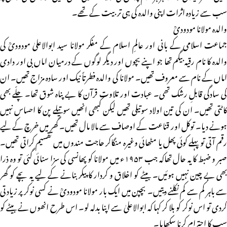
سب سے زیادہ اثرات اپنی والدہ کی ہی تربیت کے تھے۔
والدہ مولانا مودودیؒ
جماعت اسلامی کے بانی اور عالمِ اسلام کے مفکر مولانا سید ابوالاعلیٰ مودودیؒ کی
والدہ کا نام رقیہ بیگم تھا جو اپنے بچوں اور دیگر لوگوں کے درمیان اماں بی اور دادی
اماں کے نام سے معروف تھیں۔ مولانا کی والدہ فطرتاً نیک اور سادہ مزاج تھیں۔ ان
کی سادگی قابلِ رشک تھی۔ عبادت اور تلاوت قرآن کا بے پناہ شوق تھا۔ چلّے بھی
کاٹتی تھیں۔ ان کی تین اولاد سوتیلی تھیں لیکن کبھی انھیں سوتیلے پن کا احساس نہیں
ہونے دیا۔ توکل اور قناعت کے اوصاف سے مالا مال تھیں۔ گھر میں خرچ کے لیے
رقم آتی تو پہلے کوئی پھل یا مٹھائی وغیرہ منگاکر حاجت مندوں میں تقسیم کراتی تھیں۔
صبر و ضبط کا یہ حال تھاکہ جب ۱۹۵۳ء میں مولانا کو پھانسی کی سزا سنائی گئی تو وہ ذرا
بھی بے چین نہیں ہوئیں۔ بیٹے کو اخلاق و کردار کا پیکر بنانے کے لیے یہ بچے کو گھر
سے باہر کم سے کم نکلنے دیتیں۔ بچپن میں ایک بار مولانا مودودیؒ نے کسی نوکر پر زیادتی
کردی تو اس نوکر کو بلا کر کہا کہ ابوالاعلیٰ سے اپنا بدلہ لو۔ اس طرح انھوں نے بیٹے کو
سب کا احترام کرنا سکھایا۔