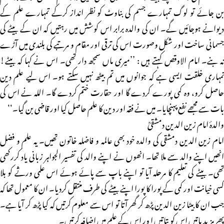
بن جائے تو لوگ تمہارے جسم کی بناوٹ کو نظر انداز کرکے تمہارے علم کے
دیوانے ہوجائیں گے۔ ان کی والدہ برابر اس کوشش میں رہتیں کہ ان کے بیٹے کی
جسمانی ساخت اور شکل وصورت اس کی ترقی اور مقام و مرتبے کی بلندی میں آڑے
نہ بنے۔ امام الاوقص کہتے ہیں : ’’میری ماں سمجھ دار تھی۔ اس نے کہا کہ بیٹے!
تمہاری خلقت ایسی ہے کہ جوانوں میں تم بیٹھ نہیں سکتے ہو۔ اس لیے علم دین
حاصل کرو، وہ کمی پورے کردے گا اور حقارت ختم کردے گا۔ اللہ نے اس کی
بات سے مجھے نفع پہنچایا۔ میں نے فقہ اور دین کا علم حاصل کیا اور قاضی بن گیا۔‘‘
والدۂ امام زین الدین دمشقیؒ
امام زین الدین دمشقی کی والدہ خود بھی عالمہ و فاضلہ خاتون تھیں۔ یہ علم و فضل
انھیں اپنے والد سے ملا تھا۔ انھوں نے اپنے والد کی تفسیر الجواہر زبانی یاد کررکھی
تھی۔ بیٹے کی تعلیم کا مرحلہ آیا تو اپنے باپ سے پائے ہوئے اس علمی ورثے کو بلا
کسی خیانت اور کمی کے پورا کا پورا اپنے بیٹے کی طرف منتقل کردیا۔ ان کا معمول تھا کہ
جب ان کا بیٹا زین الدین پڑھ کر گھر آتا تو اس سے معلوم کرتیں کہ کیا پڑھ کر آیا ہے۔
پھر مزید باتیں اس کو بتاتیں ا ور اس کے علم میں اضافہ کرتیں۔