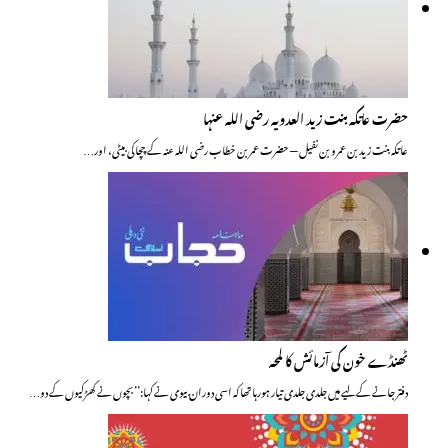
حضرت عاتکہ بنت زید العدویہ رضی اللہ عنہا
عاتکہ بنت زید بن عمرو بن نفیل — حضرت عمر بن خطاب رضی اللہ عنہ کے چچا کی بیٹی، اور…
ٹھنڈے خون کی آزمائش کا لمحہ
دفتر جانے کے لیے میں جلدی جلدی تیار ہورہا تھا کہ اسی دوران بیوی نے کہا:’’بچوں نے کھڑکیوں کے دو…