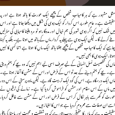
مثل مشہور ہے کہ ہر کامیاب شخص کے پیچھے ایک عورت کا ہاتھ ہوتا ہے اور یہ
حقیقت ہے۔ عام طور پر اس کردار کو ایک بیوی کی شکل میں دیکھا جاتا ہے اور اس
میں شک نہیں کہ اگر بیوی شوہر کی ہم خیال اور مددگارہو تو مرد یقینا کامیابی کی منزلیں
طے کرلے گا۔ لیکن ایک بیوی سے پہلے یہ کردار ماں کے ہاتھ میں ہوتا ہے۔ بلکہ یہ کہنا
چاہیے کہ ایک کامیاب شخص کے پیچھے جتنا ہاتھ ایک ماں کا ہوتا ہے اتنا کسی کا نہیں
ہوتا، ایک بیوی کا بھی نہیں۔
ماں کی شخصیت نسل انسانی کے لیے صرف اسی لیے اہم نہیں کہ وہ بچے کو جنم دیتی
ہے۔بچے کو جنم دینے کے بعد تو اس کے فرض اور اس کے مشن کا آغاز ہوتا ہے۔
ماں ایک درسگاہ ہے، اس کی گود ایک تربیت گاہ ہے، لیکن مادہ پرستی کے اس دور
میں ماں کے اس مقام اور مشن کو فراموش کردیا گیا ہے۔ زمانے کی ترقیوں نے
عورت کو گھر سے باہر نکال کر اس کے فرض اور اس کے مشن سے غافل کردیا،
اسے ان صفات سے محروم کردیا ہے جو اس کا امتیاز ہیں۔
حقیقت یہ ہے کہ ماں کا حقیقی روپ یہی ہے کہ وہ شفقت و محبت اور مامتا کی پتلی