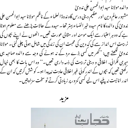
والدہ مولانا سید ابوالحسن علی ندویؒ
مشہور عالمِ دین اور عظیم دینی درس گاہ ندوۃ العلماء کے ناظم مولانا سید ابوالحسن علی
ندویؒ کی والدہ کا نام سیدہ خیر النساء بہتر تھا۔ سیدہ کے حالات پڑھنے سے معلوم ہوتا
ہے کہ وہ ہر اعتبار سے ایک مومنہ اور مثالی عورت تھیں۔ انھوں نے اپنے بچوں کی
تربیت اس انداز سے کی کہ دین کی محبت ان کی زندگی میں شامل ہوتی چلی گئی۔ مولانا
ندویؒ لکھتے ہیں: ’’گھر میں کسی بڑے مرد کے نہ ہونے کی وجہ سے والدہ صاحبہ ہی
میری نگرانی، اخلاقی و دینی تربیت کی ذمہ داری تھیں۔‘‘ وہ اس بات کا بھی خیال
رکھتی تھیں کہ بچوں کے اندر کوئی غیر اخلاقی عادت نہ پیدا ہو۔ کوشش کرتیں کہ ان کے
اندر انانیت نہ پنپے اس لیے کسی کمزور پر زیادتی کرتے تو سخت سزادیتیں۔
مزید