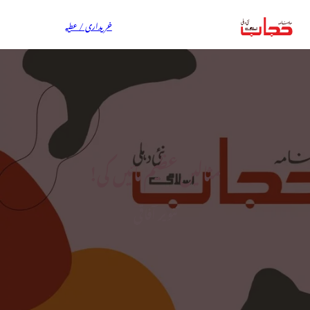
خریداری / عطیہ
مثالیں عظیم مائیں کی!
تنویر آفاقی