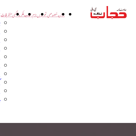
اداریہ
خصوصی تحریریں
بزم حجاب
فکر و آگہی
متفرقات
ت
د
و
س
ش
ا
ا
گ
م
ب