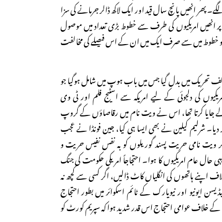
 پھر انھیں پانچ سال قید اور ایک لاکھ ڈالر جرمانے کی سزا
 پر انھیں امریکیوں کی طرف سے خطوط بڑی تعداد میں موصول
سو خطوط میں سے صرف ایک میں ان کے اس فیصلے کی مخالفت
مخالف تحریک میں بدل گیا جس میں باب ہوپ میں شامل ہوگیا جو
یکیوں کی دلجوئی کے لیے امریکہ سے اسٹیج فلم اور ٹی وی
لے جایا کرتا تھا، اس نے ویت نام میں رقاصاؤں کے گروپ
دیا۔ شرلیم کیلین نے بھی ایسا ہی کیا، جین فونڈا نے عجب
نچ کر ویت نامی حریت پسند گوریلوں کو بہ نفس نفیس حریت و
ی حال عام امریکیوں کا ہوا۔ احتجاجاً امریکی حکومت کی جنگ
اف اپنے ہاتھوں کی انگلیاں کاٹ ڈالیں، اگر کسی سے کچھ نہ
ڈیسن ایونیو اور نیویارک کے ٹائم اسکوائر میں بطور احتجاج
ا کے خلاف عوامی احتجاج اس قدر شدید ہوا کہ سپریم کورٹ کو