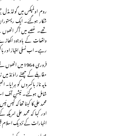
روم اولمپکس میں گولڈ مڈل جی
شکار ہوگئے۔ ایک ریستوران 
تھے۔ غصے میں آکر انھوں نے 
واقعات کے باوجود اکھاڑے می
رہے۔ اب نسلی امتیاز اور باکس
فروری 1964 میں ا
مقابلے کے چھٹے راؤنڈ میں 
مایہ ناز باکسروں کو ہرایا۔
شامل ہوگئے۔ نیشن آف اسلام 
محمد علی کا کہنا تھا کہ کیس ئ
اور کہا کہ محمد علی امریک
اخبارات کے نزدیک اسلام قبو