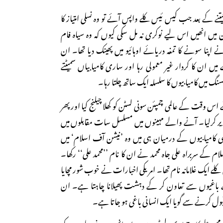
تنے کے بعد جب کیس ئیس کلے واپس آئے تو وہ نسلی امتیاز کا
میں انھیں اس لیے نوکری نہ مل سکی کیوں کہ وہ سیاہ فام
اپنا سونے کا تمغہ دریائے اوہائیو میں پھینک دیا تھا۔ ان
ں ان کا کردار غیر معمولی رہا اور ساری کامیابیاں سمیٹتے
نگ میں کامیابیوں کا سلسلہ ایک ساتھ چلتا رہا۔
نھوں نے اس وقت کے عالمی چمپئن سونی لسٹن کو کھلا چیلنج کیا اور پھر
زیر کرلیا۔ آنے والے مہینوں میں مسلسل سات مقابلوں میں
 انھی کامیابیوں کے درمیان ہی میں وہ ’نیشن آف اسلام‘ میں
کے سربراہ علی جاہ محمد نے ان کا نام ’’محمد علی‘‘ رکھا۔
یس کلے ایک غلامانہ نام تھا۔ امریکی اخبارات نے خوب شور مچایا
ہ کے باغیوں سے تعاون کر کے دہشت پھیلانا چاہتا ہے۔ ان
ل کرنے سے گویا ایک انسانی باغی ہو جاتا ہے۔