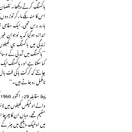
باکسنگ کرتے دیکھا۔ نقصان ا
اس کا منہ مکے مار کر توڑ دوں
بارہ برس تھی، ایک مقامی جم
اندازہ ہوگیا کہ یہ نوجوان 
زندگی میں باکسنگ ہی کھیلو
’’باکسنگ میں آمدنی کے وسائل
کما سکتا ہے اور باکسنگ ایک 
جانتے کہ کرکٹ ہاکی فٹ با
نامکمل رہ جاتے ہیں۔‘‘
پ
والے اولمپکس کھیلوں میں لائ
مقیم تھے، وہاں ان کا چرچا اس ق
میں اولمپک ویلیج میں میئر 