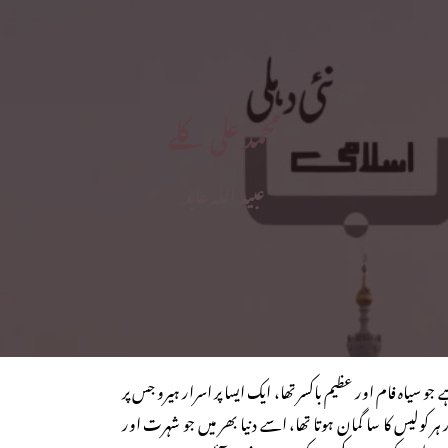
محمد علی کلے
عبید اللہ عابد
و سیاہ فام اور عظیم باکسر تھا، ایک ایسا پر اسرار ہیرو جس پر
 ہر کولیس کا سا گمان ہوتا تھا، اسے دنیا بھر میں جو شہرت اور