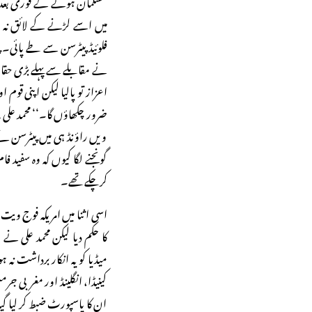
مسلمان ہونے کے فوری بعد مح
میں اسے لڑنے کے لائق نہ چ
فلوئیڈ پیٹرسن سے طے پائی۔ پی
نے مقابلے سے پہلے بڑی حقا
اعزاز تو پالیا لیکن اپنی قوم 
ویں راؤنڈ ہی میں پیٹرسن نے 
گونجنے لگا کیوں کہ وہ سفید ف
کرچکے تھے۔
اسی اثنا میں امریکہ فوج ویت
کا حکم دیا لیکن محمد علی نے
میڈیا کو یہ انکار برداشت نہ 
کینیڈا، انگلینڈ اور مغربی ج
ان کا پاسپورٹ ضبط کر لیا گی