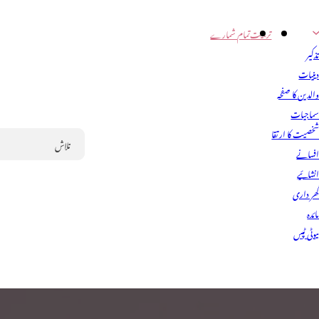
تربیت
تمام شمارے
ذکیر
ینیات
الدین کا صفحہ
ماجیات
خصیت کا ارتقا
فسانے
Search
نشائیے
ھر داری
ائدہ
یوٹی ٹپس