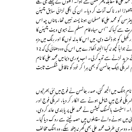
مد علی کا مقابلہ پھر لسٹن سے ہوا۔ انھوں نے پہلے ہی مکے
ھوڑا اور ناک آؤٹ کر دیا۔ ان کی اگلی لڑائی سابق چمپئن
ٹرسن کو محمد علی کا مسلمان ہونا پسند نہیں تھا، چناں چہ اس
رت سے کہا کہ ’’اس سیاہ فام مسلم نے ہیوی ویٹ چمپئن کا
اور کھیل کو جو ذلت دی، میں اس کا بدلہ لوں گا اور رِنگ میں مزہ
ضرور چکھاؤں گا۔‘‘ محمد علی نے جواباً کچھ نہ کہا البتہ اکھاڑے میں اس کی وہ دھنائی کی کہ 12
مزید لڑنے سے توبہ کرلی۔ اب پوری دنیا میں محمد علی کا نام
ام امریکی جیک جانسن کو بھی ہرا کر خود کو ناقابل شکست ثابت
 نام جنگ میں الجھ گئی، صدر جانسن نے فوج میں نئی بھرتیوں
 امریکی فوج میں شامل ہونے سے انکار کر دیا، امریکی فوج اور
ہوا۔ اسٹیٹ باکسنگ کمیشن نے محمد علی پر پابندی عائد کر دی،
رمنی میں ہونے والے مقابلوں میں حصہ لینے سے روک دیا گیا۔
ا۔ دوسری طرف محمد علی بھی گھر نہ بیٹھ سکے، وہ جنگ مخالف