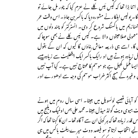
تنا بڑا تھا کہ کیس ئیس کلے نے عزم کیا کہ چور مل جائے تو
 گا۔ پولیس اہلکار نے مشورہ دیا کہ باکسر بن جاؤ۔ اس وقت عمر
نازیم میں باکسنگ شروع کر دی۔ انسٹرکٹر کو چند دنوں میں
غیر معمولی صلاحیتوں والا ہے۔ کیس ئیس کلے نے بھی سوچا کہ
ں گا، اسے ہی ذریعہ معاش بناؤں گا کیوں کہ ان کے بقول
 زیادہ ہوتے ہیں او رایک باکسر ایک ایتھلیٹ سے زیادہ پیسے
ایسا مکمل کھیل ہے جو موسم کا محتاج نہیں ہے۔ کیا آپ نہیں
ل وغیرہ کے میچ اکثر خراب موسم کی وجہ سے ادھورے اور
ہلا مقابلہ 29؍ اکتوبر 1960 کو آبائی قصبے لوئسویل میں جیتا۔ اسی سال روم میں ہونے
ٹ ہیوی ویٹ گولڈ میڈل جیتا۔ محمد علی جس اولمپک ویلیج میں
در زیادہ تھا کہ ہر کوئی ان سے آگاہ تھا۔ ان کا کہنا تھا کہ اگر
کے لیے انتخاب لڑتا تو سو فیصد ووٹ میرے بیلٹ باکس میں ہی