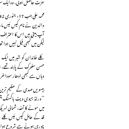
عزت حاصل ہوئی، وہ ایک سو
والدین نے نام کیس ئیس مار سی
آپ بیتی میں اس کا اعتراف ب
لیکن میں کبھی فیل نہیں ہوا تھ
کلے خاندان کو شہر میں ایک م
حسن سلوک کے پابند تھے، جن
وہاں سے کبھی ادھار سودا خریدن
بیسویں صدی کے عظیم ترین 
’’ورلڈ ہیوی ویٹ باکسنگ چم
قد کے حامل کیس ئیس کلے با
چوری ہونے سے شروع ہوا تھ