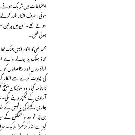
اجتماعات میں شریک ہونے لگے۔
ہوئی، حرف انکار بلند کرنے
ہوئے تھے۔ ان میں ہر تین 
ہوتی تھی۔
محمد علی کا انکار ایسی جنگ 
محاذ جنگ پر جانے والے امر
اداکاروں اور رقاصاؤں کو 
کی قیادت کرنے سے انکار کر 
کارنامہ کیا، وہ سائیگان پہ
آزادی کے لیکچر دینے لگی۔ یہ
جاری رکھنے کی پالیسی کے خل
بن پڑا تو وہ واشنگٹن کے می
کپڑے اتار کر کھڑا ہوگیا۔ سز
اپنا فیصلہ واپس لینا پڑا۔