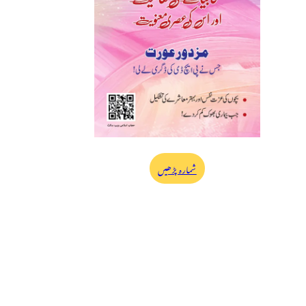
شمارہ پڑھیں