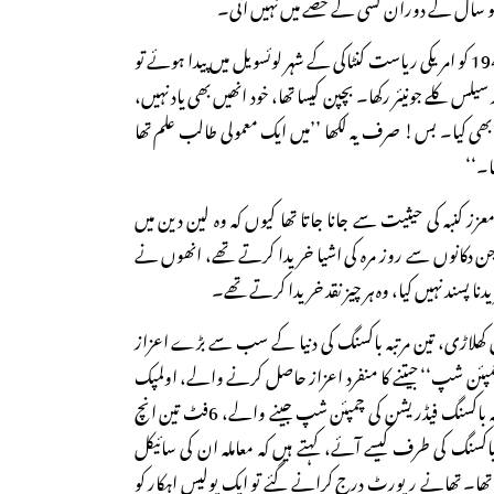
 سال کے دوران کسی کے حصے میں نہیں آئی۔
محمد علی جب 17؍ جنوری 1942 کو امریکی ریاست کنٹاکی کے شہر لوئسویل میں پیدا ہوئے تو
لس کلے جونیئر رکھا۔ بچپن کیسا تھا، خود انھیں بھی یاد نہیں،
ھی کیا۔ بس! صرف یہ لکھا ’’میں ایک معمولی طالب علم تھا
ا۔‘‘
عزز کنبہ کی حیثیت سے جانا جاتا تھا کیوں کہ وہ لین دین میں
 دکانوں سے روز مرہ کی اشیا خریدا کرتے تھے، انھوں نے
ا پسند نہیں کیا، وہ ہر چیز نقد خریدا کرتے تھے۔
کھلاڑی، تین مرتبہ باکسنگ کی دنیا کے سب سے بڑے اعزاز
پئن شپ‘‘ جیتنے کا منفرد اعزاز حاصل کرنے والے، اولمپک
میں سونے کا تمغہ، شمالی امریکہ باکسنگ فیڈریشن کی چمپئن شپ جینے والے، 6فٹ تین انچ
کسنگ کی طرف کیسے آئے، کہتے ہیں کہ معاملہ ان کی سائیکل
ا۔ تھانے رپورٹ درج کرانے گئے تو ایک پولیس اہکار کو