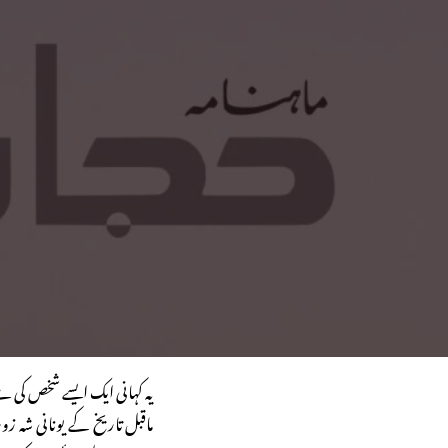
یہ کہانی ایک ایسے شخص کی ہے ج
ماقبل تاریخ کے یونانی شہ زور