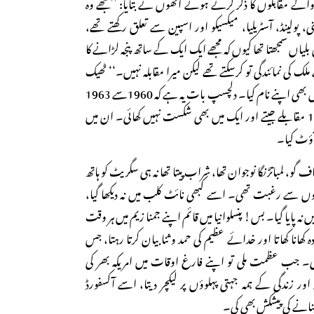
 مقابلوں کا ذکر کرتے ہوئے انھوں نے بتایا: ’’مجھے وہ
 پولینڈ، آسٹریلیا، میکسیکو اور اسپین سے تعلق رکھتے تھے،
بلیاں سمجھتا تھا کیوں کہ مجھے ایک ایک کے ساتھ پنجہ لڑانے کا
ملک کی نمائندگی تو کرسکتے تھے لیکن میرا مقابلہ نہیں۔‘‘ ٹھیک
چار سال بعد ہیوی ویٹ ٹائٹل بھی اپنے نام کیا۔ دلچسپ بات یہ ہے کہ 1960سے 1963
تک نوجوان کیس ئیس نے 19 مقابلے جیتے اور ایک میں بھی شکست نہیں کھائی۔ ان میں
 گو، لمباتڑنگا نوجوان تھا، شراب پیتا تھا نہ ہی سگریٹ کو ہاتھ
رتوں سے رغبت تھی۔ اسے کبھی نائٹ کلب میں نہ دیکھا گیا،
 نہ پایا گیا۔ بس! پنسلوانیا میں قائم اپنے جمنا زیم میں ہر وقت
کھانا کھاتا اور خدائے عظیم کی حمد و ثنا بیان کرتا رہتا، جس
جب عظمت ملی تو اپنے فارغ اوقات میں امریکہ بھر کی
اور زندگی کے ہمہ جہتی پہلوؤں پر لیکچر دیتا، اسے آکسفورڈ
نانے کی پیشکش بھی کی۔