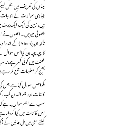
میںان کی تعریف میں بخل نہیںک
بنیادی سوالات کے جوابات کی 
ہیں، زمین کی ایک ایک پرت می
چھوٹی چیزمیں۔ انھوں نے اربو
کا چپہ چپہ ہی کیااس سوال ک
محنت میں کوئی کسر ہے،نہ سر
بھیج کر معلومات جمع کر رہے 
مگراصل سوال کیا ہے جس کی 
کائنات اور ہم انسان کب ،کہا
سب سے اہم سوال یہ ہے کہ ہ
اس کائنات میں کیا کردار ہے؟ک
کیلئے مٹی میں مل جائیں گے؟کی