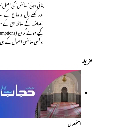
انصاف کے ساتھ حق کے مطابق 
جوکسی سائنسی اصول کے ہی
مزید
استحصال