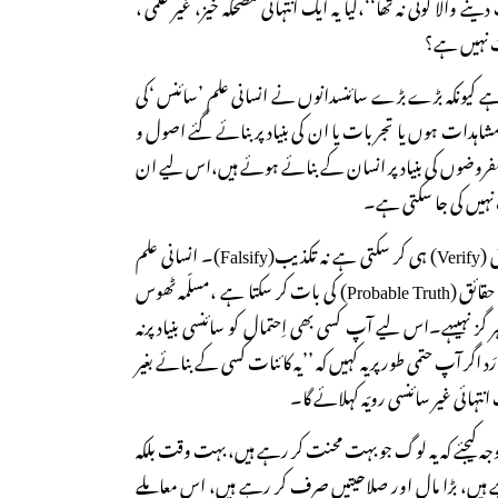
 والا کوئی نہ تھا‘‘،کیا یہ ایک انتہائی مضحکہ خیز، غیر علمی ،
ات نہیں ہے؟
نسی ہے کیونکہ بڑے بڑے سائنسدانوں نے انسانی علم ’سائنس ‘کی
اہدات ہوں یا تجربات یا ان کی بنیاد پر بنائے گئے اصول و
روضوں کی بنیاد پر انسان کے بنائے ہوئے ہیں،اس لیے ان
ات نہیں کی جا سکتی ہے۔
سائنس نہ کسی بات کی تصدیق (Verify) ہی کر سکتی ہے نہ تکذیب(Falsify)۔ انسانی علم
(سائنس) صرف ممکنہ ٹھوس حقائق (Probable Truth) کی بات کر سکتا ہے ،مسلّمہ ٹھوس
گز نہیںہے۔اس لیے آپ کسی بھی اِحتمال کو سائنسی بنیاد پرنہ
رَد اگر آپ حتمی طور پریہ کہیں کہ ’’یہ کائنات کسی کے بنائے بغیر
 انتہائی غیر سائنسی رویّہ کہلائے گا۔
ر توجہ کیجئے کہ یہ لوگ جو بہت محنت کر رہے ہیں، بہت وقت بلکہ
ے ہیں، بڑا مال اور صلاحیتیں صرف کر رہے ہیں، اس معاملے