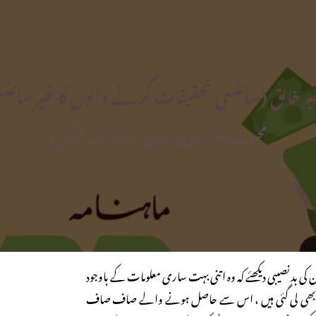
یر خالق (سائنسی تحقیقات کرنے والوں کا غیر سائنس
محبوب عالم آروی (ریسرچ اسکالر شعبہ فزکس)
ن کی بد نصیبی دیکھئے کہ وہ اتنی بہت ساری معلومات کے باوجود
 بھی لی گئی ہیں ، اس سے حاصل ہونے والے صاف صاف