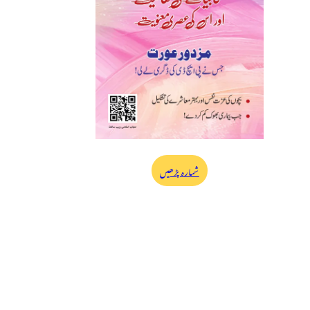
شمارہ پڑھیں