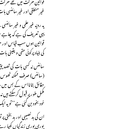
قوانین حرکت میں تھے حرکت دینے
غیر منطقی اور غیر سائنسی ب
یہ رویّہ غیر علمی و غیر سائ
یہی تعریف کی ہے کہ چاہے مش
قوانین ہوں سب قیاس اور مف
کی بنیاد پرکوئی حتمی و یقینی ب
حقائق بتانااس کے بس میں ہر 
مکمل طور پر قبول کرسکتے ہیں نہ 
خود بخود بن گئی ہے‘‘ تو یہ ایک
ان کی بد نصیبی اور بد بختی پ
پوری پوری زندگیاں کھپا رہ