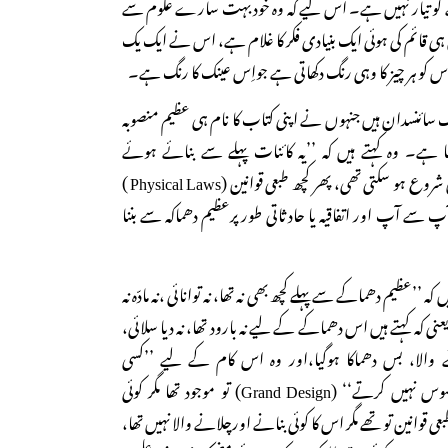
نے کو تیار نہیں ہے۔ اس لیے کہ وہ خود بہت سارے علوم سے
ی قائم کی ہوئی ایک بنیادی فکر کا غلام ہے، اس نے ایک یک
س کو ہر چیز کا وہی رنگ دکھاتی ہے جواِس عینک کا رنگ ہے۔
ک سائنسدان ہیں جنہوں نے اپنی کتاب کا نام ہی عظیم منصوبہ
The Grand D) رکھا ہے۔ وہ کہتے ہیں کہ ’’یہ کائنات پہلے سے بنائے ہوئے
منصوبے کے بغیربننا ہی نہیں شروع ہو سکتی تھی، پھر کچھ طبعی قوانین (Physical Laws )
آپ سے آپ اور اتفاقیہ یا حادثاتی طور پرعظیم دھماکہ سے بننا
 کہ ’’عظیم دھماکے سے پہلے کچھ بھی نہ تھا، نہ توانائی ،نہ مادّہ نہ
یعنی کہ کہتے ہیں اس دھماکے کے لیے نہ بارود تھا، نہ دیا سلائی،
انے والا، بس دھماکا ہوگیا،اور وہ اس کام کے لیے ’’کسی
خالق(God)کی ضرورت محسوس نہیں کرتے‘‘ (Grand Design) تو موجود تھا مگر کوئی
Gra)نہیںتھا،طبعی قوانین تو تھے مگر اس کا کوئی بنانے اورچلانے والا نہیں تھا،