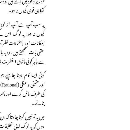
طور پر وجود میں آگئے ہیں،دو
کتنا ہی قوی کیوں نہ ہو۔
یہ سب آپ سے آپ از خود، اتف
کیوں نہ ہو، یہ لوگ اس کے 
اِمکانات اور اِحتمالات نظرآر
عقلی بات سمجھتے ہیں، وہ یہ
سے باہر کوئی مافوق الفطرت خالق (Creator)بھی ہے یا ہ
کوئی ایسا کام ہونا چاہیے جو
او
بنائے۔
میں یہ تو نہیں کہنا چاہتا کہ ا
ہوں کہ یہ لوگ اپنی تحقیقا