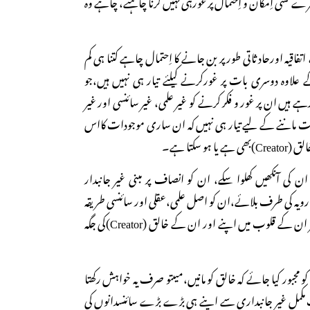
سرے کسی اِمکان و اِحتمال پر غورہی نہیں کرنا چاہتے، چاہے وہ
اقیہ اورحادثاتی طور پر بن جانے کا اِحتمال چاہے کتنا ہی کم
علاوہ دوسری بات پر غورکرنے کیلئے تیار ہی نہیں ہیں،جو
ہے ہیں ان پر غور و فکر کرنے کو غیر علمی، غیر سائنسی اور غیر
 بات ماننے کے لیے تیار ہی نہیں کہ ان ساری موجودات کااس
و سکتا ہے۔
 ان کی آنکھیں کھلوا سکے، ان کو انصاف پر مبنی غیر جانبدار
رحقیقی و عقلی (Rational) رویہ کی طرف بلائے،ان کو اصل علمی،عقلی اور سائنسی طریقہ
کی طرف مائل کرے اور پھر ان کے قلوب میں اپنے اور ان کے خالق (Creator)کی جگہ
ن کو مجبور کیا جائے کہ خالق کو مانیں،میںتو صرف یہ خواہش رکھتا
ت مکمل غیر جانبداری سے اپنے ہی بڑے بڑے سائنسدانوں کی