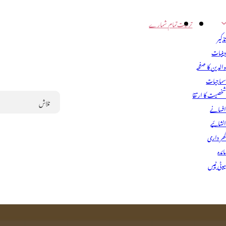
تربیت
تمام شمارے
ذکیر
ینیات
الدین کا صفحہ
ماجیات
خصیت کا ارتقا
فسانے
Search
نشائیے
ھر داری
ائدہ
یوٹی ٹپس