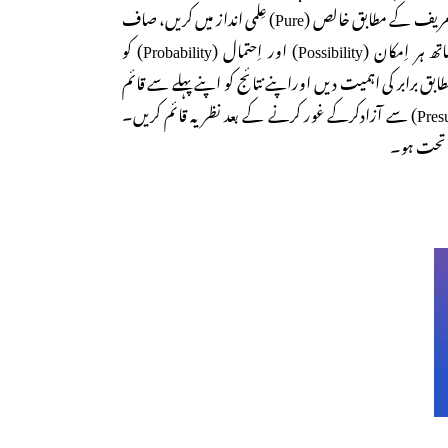
بتائی ہوئی ’سائنس‘ کی اصل تعریف کے مطابق خالص (Pure) عِلمی انداز میں کریں، صاف
اور کھلے دل و دماغ کے ساتھ ہر اِمکان (Possibility) اور اِحتمال (Probability) کو
برابر کی اہمیت دیں اوراپنے نتائج کو اپنے پہلے سے قائم
کیے ہوئے گمان (Presumptions) سے آزادکرکے غور کرنے کے بعد نظریہ قائم کریں۔
 تحت ہو۔