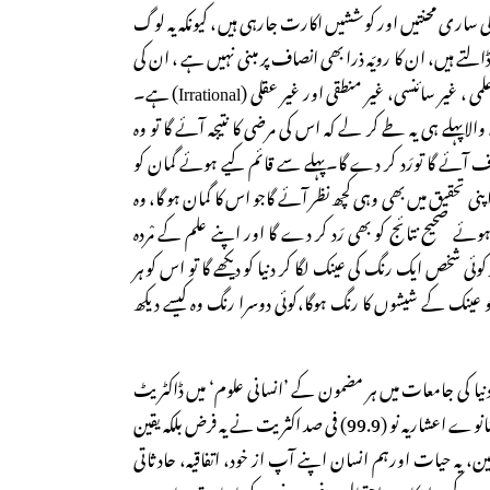
 ساری محنتیں اور کوششیں اکارت جارہی ہیں، کیونکہ یہ لوگ
ڈالتے ہیں، ان کا رویّہ ذرا بھی انصاف پر مبنی نہیں ہے ، ان کی
فکر (Approach) انتہائی غیر علمی ، غیر سائنسی، غیر منطقی اور غیر عقلی (Irrational) ہے۔
لاپہلے ہی یہ طے کر لے کہ اس کی مرضی کا نتیجہ آئے گا تو وہ
ٓئے گا تورَد کر دے گا۔پہلے سے قائم کیے ہوئے گمان کو
پنی تحقیق میں بھی وہی کچھ نظر آئے گاجو اس کا گمان ہو گا، وہ
 صحیح نتائج کو بھی رَد کر دے گا اور اپنے علم کے مْردہ
ئی شخص ایک رنگ کی عینک لگا کر دنیا کو دیکھے گا تو اس کو ہر
جو عینک کے شیشوں کا رنگ ہوگا،کوئی دوسرا رنگ وہ کیسے دیکھ
ا کی جامعات میں ہر مضمون کے ’انسانی علوم‘ میں ڈاکٹریٹ
کرنے اور کرانے والوں کی ننانوے اعشاریہ نو (99.9) فی صد اکثریت نے یہ فرض بلکہ یقین
زمین، یہ حیات اورہم انسان اپنے آپ از خود، اتفاقیہ، حادثاتی