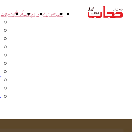
اداریہ
خصوصی تحریریں
بزم حجاب
فکر و آگہی
متفرقات
ت
د
و
س
ش
ا
ا
گ
م
ب