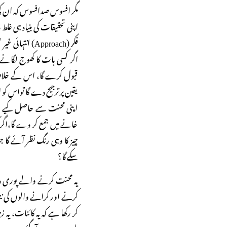
مگر افسوس صدافسوس کہ ان کی
اپنی تحقیقات کی بنیاد ہی غلط 
اگر کسی بات کا کھوج لگانے وا
قبول کرے گا، اس کے خلاف ا
یقین پر ترجیح دے گا تواس کو ا
اپنی محنت سے حاصل کیے ہوئے
خانے میں جمع کر دے گا،اگر کو
چیز کا وہی رنگ نظر آئے گا 
سکے گا؟
یہ محنت کرنے والے پوری دنی
کر رکھا ہے کہ یہ کائنات، یہ 