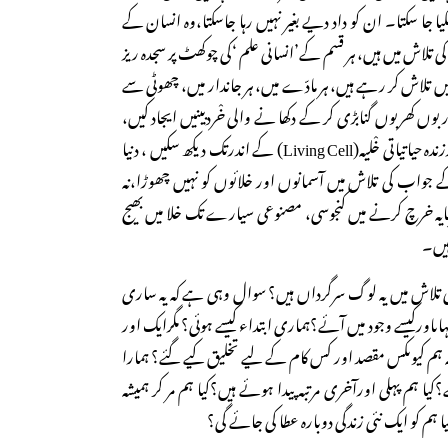
یا جا سکتا۔ ان کو داد دیے بغیر نہیں رہا جاسکتا،وہ انسان کے
تلاش میں ہیں، ہر قسم کے’انسانی علم ‘کی چوکھٹ پر سجدہ ریز
ں تلاش کر رہے ہیں، ہر مادّے میں، ہر جاندار میں، چھوٹی سے
ں کھربوں گنابڑی کر کے دکھا نے والی خْردبینیں ایجاد کیں،
تاکہ جوہر(Atom)کے اندراورزندہ حیاتیاتی خْلیہ(Living Cell) کے اندرتک دیکھ سکیں ، دنیا
ے جواب کی تلاش میں آسمانوں اور خلائوں کو نہیں چھوڑا،نہ
مایہ خرچ کرنے میں کنجوسی، مصنوعی سیارے تک خلا میں بھیج
ہیں۔
تلاش میں یہ لوگ سرگرداں ہیں؟ سوال وہی ہے کہ یہ ساری
ںاورکیسے وجود میں آئے؟ہماری ابتداء کیسے ہوئی؟ مگرایک اور
م کیوںکس مقصد اور کس کام کے لیے تخلیق کیے گئے؟ ہمارا
یا ہم پہلی اورآخری مرتبہ پیدا ہوئے ہیں؟کیا ہم مر کر ہمیشہ
ا ہم کو ایک نئی زندگی دوبارہ عطا کی جائے گی؟