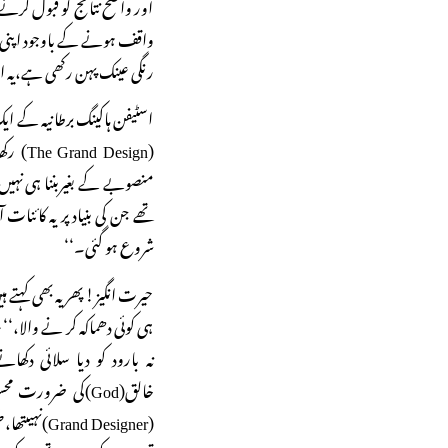
اور واضح نتائج کو قبول کر
واقف ہونے کے باوجود اپنی ہ
رنگی عینک پہن رکھی ہے،یہ ا
اسٹیفن ہاکینگ برطانیہ کے ای
(esign
تھے جن کی بنیاد پر یہ کائنات 
شروع ہو گئی۔‘‘
حیرت انگیز! پھر یہ بھی کہتے ہیں
ہی کوئی دھماکہ کر نے والا،‘‘ 
نہ بارود کو دیا سلائی دکھ
(nd Designer