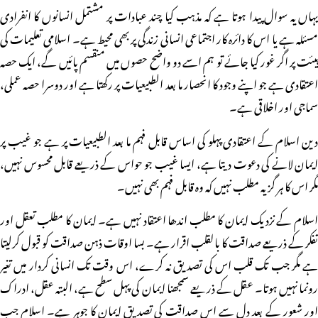
یہاں یہ سوال پیدا ہوتا ہے کہ مذہب کیا چند عبادات پر مشتمل انسانوں کا انفرادی
مسئلہ ہے یا اس کا دائرہ کار اجتماعی انسانی زندگی پر بھی محیط ہے۔ اسلامی تعلیمات کی
ہیئت پر اگر غور کیا جائے تو ہم اسے دو واضح حصوں میں منقسم پائیں گے، ایک حصہ
اعتقادی ہے جو اپنے وجود کا انحصار ما بعد الطبیعیات پر رکھتا ہے اور دوسرا حصہ عملی،
سماجی اور اخلاقی ہے۔
دین اسلام کے اعتقادی پہلو کی اساس قابل فہم ما بعد الطبیعیات پر ہے جو غیب پر
ایمان لانے کی دعوت دیتا ہے، ایسا غیب جو حواس کے ذریعے قابل محسوس نہیں،
مگر اس کا ہر گز یہ مطلب نہیں کہ وہ قابل فہم بھی نہیں۔
اسلام کے نزدیک ایمان کا مطلب اندھا اعتقاد نہیں ہے۔ ایمان کا مطلب تعقل اور
تفکر کے ذریعے صداقت کا بالقلب اقرار ہے۔ بسا اوقات ذہن صداقت کو قبول کرلیتا
ہے مگر جب تک قلب اس کی تصدیق نہ کرے، اس وقت تک انسانی کردار میں تغیر
رونما نہیں ہوتا۔ عقل کے ذریعے سمجھنا ایمان کی پہل سطح ہے، البتہ عقل، ادراک
اور شعور کے بعد دل سے اس صداقت کی تصدیق ایمان کا جوہر ہے۔ اسلام جب