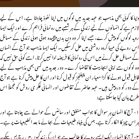
دنیا کا کوئی بھی مذہب جو عہد جدید میں لوگوں میں اپنا نفوذ چاہتا ہے، اس کے لیے
لازم ہے کہ انسانوں کے لیے زندگی کے ہر شعبے میں رہ نمائی فراہم کرے اور ایک ایسا
رویہ لوگوں کو پیش کرے، جسے اپنا کر وہ دن بدن پیچیدہ ہوتی ہوئی زندگی کے مسائل
اس رویے کی مہیا کردہ روشنی میں حل کرسکیں۔ ایک ایسا مذہب جو آج کے انسان
کے مسائل حل کرنے میں اس کی رہ نمائی کا فریضہ ادا نہیں کرتا، اسے کوئی حق نہیں کہ
وہ لوگوں سے اپنی ایجابیت کا تقاضا کرے۔ دور جدید میں کسی بھی مذہب کے لیے
قابل قبول ہونے کا کڑا معیار ان چیلنجز کو قبول کرنا اور ان کا حل پیش کرنا ہے جو آج
کے دور کو در پیش ہیں۔ عہد حاضر کے تقاضوں اور انسانی فکر ی روش کو مجملاً اس
طرح بیان کیا جاسکتا ہے:
۱- آج کا انسان ہر سوال کا جواب منطق اور سائنس کے حوالے سے چاہتا ہے اور
ہر اس چیز کا انکار کرتا ہے، جس کی بنیاد طبیعیات کے بجائے ما بعد الطبیعیات پر ہے۔
۲- آج کا انسان ایک ایسے رویے کا طالب ہے جو ان کی زندگیوں میں رچ بس سکے۔