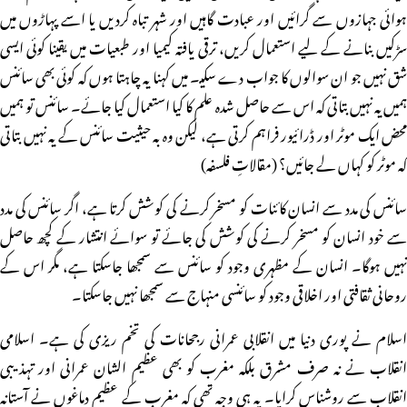
ہوائی جہازوں سے گرائیں اور عبادت گاہیں اور شہر تباہ کردیں یا اسے پہاڑوں میں
سڑکیں بنانے کے لیے استعمال کریں، ترقی یافتہ کیمیا اور طبعیات میں یقینا کوئی ایسی
شق نہیں جو ان سوالوں کا جواب دے سکیـ۔ میں کہنا یہ چاہتا ہوں کہ کوئی بھی سائنس
ہمیں یہ نہیں بتاتی کہ اس سے حاصل شدہ علم کا کیا استعمال کیا جائے۔ سائنس تو ہمیں
محض ایک موٹر اور ڈرائیور فراہم کرتی ہے، لیکن وہ بہ حیثیت سائنس کے یہ نہیں بتاتی
کہ موٹر کو کہاں لے جائیں؟ (مقالاتِ فلسفہ)
سائنس کی مدد سے انسان کائنات کو مسخر کرنے کی کوشش کرتا ہے، اگر سائنس کی مدد
سے خود انسان کو مسخر کرنے کی کوشش کی جائے تو سوائے انتشار کے کچھ حاصل
نہیں ہوگا۔ انسان کے مظہری وجود کو سائنس سے سمجھا جاسکتا ہے، مگر اس کے
روحانی ثقافتی اور اخلاقی وجود کو سائنسی منہاج سے سمجھا نہیں جاسکتا۔
اسلام نے پوری دنیا میں انقلابی عمرانی رجحانات کی تخم ریزی کی ہے۔ اسلامی
انقلاب نے نہ صرف مشرق بلکہ مغرب کو بھی عظیم الشان عمرانی اور تہذیبی
انقلاب سے روشناس کرایا۔ یہ ہی وجہ تھی کہ مغرب کے عظیم دماغوں نے آستانہ