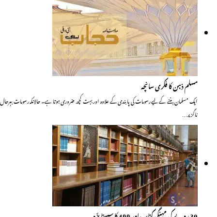
مسلم ذہن کا فکری سانچہ
ایک مسلمان بننے کے لیے رسومات کی پابندی کے علاوہ اور بہت کچھ ضروری ہوتا ہے۔ حالانکہ رسومات بہرحال
ناگزیر…
30 روپے کی مہنگی کتاب اور 499 کا سستا پزّہ