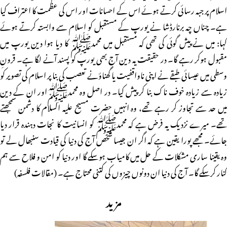
اسلام پر جبہ رسائی کرتے ہوئے اس کے احسانات اور اس کی عظمت کا اعتراف کیا
ہے۔ چناں چہ برنارڈشا نے یورپ کے مستقبل کو اسلام سے وابستہ کرتے ہوئے
کہا: میں نے پیش گوئی کی تھی کہ مستقبل میں محمدﷺ کا دیا ہوا دین یورپ میں
مقبول ہوکر رہے گا۔ در حقیقت یہ دین آج بھی یورپ کو پسند آنے لگا ہے۔ قرونِ
وسطی میں عیسائی طبقے نے اپنی ناواقفیت یا گھناؤنے تعصب کی بنا پر اسلام کی تصویر کو
زیادہ سے زیادہ خوف ناک بنا کر پیش کیا۔ در اصل وہ محمدﷺاور ان کے دین
میں حد سے تجاوز کر رہے تھے، وہ انہیں حضرت مسیح علیہ السلام کا دشمن سمجھتے
تھے۔ میرے نزدیک یہ فرض ہے کہ محمدﷺ کو انسانیت کا نجات دہندہ قرار دیا
جائے۔ مجھے پورا یقین ہے کہ اگر ان جیسا شخص آج کی دنیا کی قیادت سنبھال لے تو
وہ یقینا ساری مشکلات کے حل میں کامیاب ہوسکے گا اور دنیا کو امن و فلاح سے ہم
کنار کرسکے گا۔ آج کی دنیا ان دونوں چیزوں کی کتنی محتاج ہے۔ (مقالات فلسفہ)
مزید