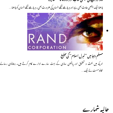
پڑھنا ایک اچھی عادت بھی ہے اور ہر پڑھے لکھے انسان کی ضرورت بھی۔ ہر پڑھے لکھے انسان کو پڑھنا…
مسلم دنیا میں ’’لبرل اسلام‘‘ کی تبلیغ
امریکہ میں بحث و تحقیق اور پالیسی سازی کے بہت سارے ادارے کام کرتے ہیں۔ برطانوی رسالے
اکانومسٹ نے ایک…
حالیہ شمارے