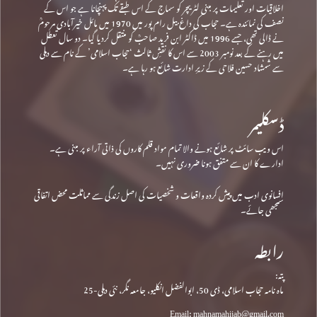
اخلاقیات اور تعلیمات پر مبنی لٹریچر کو سماج کے اس طبقے تک پہنچانا ہے جو اس کے
نصف کی نمائندہ ہے۔ حجاب کی داغ بیل رام پور میں 1970 میں مائل خیرآبادی مرحومؒ
نے ڈالی تھی، جسے 1996 میں ڈاکٹر ابن فرید صاحبؒ کو منتقل کردیا گیا۔ دو سال تعطل
میں رہنے کے بعد نومبر 2003 سے اس کا نقشِ ثالث ‘حجاب اسلامی’ کے نام سے دہلی
سے شمشاد حسین فلاحی کے زیرِ ادارت شائع ہو رہا ہے۔
ڈسکلیمر
اس ویب سائٹ پر شائع ہونے والا تمام مواد قلم کاروں کی ذاتی آراء پر مبنی ہے۔
ادارے کا ان سے متفق ہونا ضروری نہیں۔
افسانوی ادب میں پیش کردہ واقعات و شخصیات کی اصل زندگی سے مماثلت محض اتفاقی
سمجھی جائے۔
رابطہ
پتہ:
ماہ نامہ حجاب اسلامی، ڈی 50، ابوالفضل انکلیو، جامعہ نگر، نئی دہلی-25
Email: mahnamahijab@gmail.com