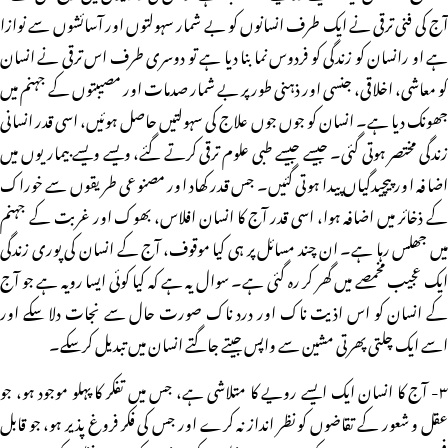
آج کی فنی ترقی نے ایک طرف انسانوں کو بے شمار سہولتوں اور آسائشوں سے نوازا
ہے او رانسان کو زندگی کو فردوس نما بنا دیا ہے تو دوسری طرف اس ترقی نے انسان
کو معاشی، اخلاقی، جنسی اور ذہنی طور پر بے شمار صدمات اور مصیبتوں کے جہنم میں
جھونک دیا ہے۔ انسان کو جوں جوں علاج کی سہولتیں حاصل ہوئیں، اسی قدر انسانی
زندگی مختصر ہوتی گئی۔ جیسے جیسے طبی علوم ترقی کرتے گئے، ویسے ویسے بیماریوں میں
اضافہ اور پیچیدگیاں پیدا ہوتی گئیں۔ جس قدر کھاد اور مصنوعی طریقوں سے خوراک
کے ذخائر میں اضافہ ہوا، اسی قدر آج کا انسان افلاس، بھوک اور غربت کے جہنم
میں جھلس رہا ہے۔ ان چند مسائل پر ہی کیا موقوف، آج کے انسان کی پوری زندگی
ایک عجیب مخمصے میں گھر کر رہ گئی ہے۔ سوال یہ ہے کہ کیا کوئی ایسا رویہ ہے جو آج
کے انسان کو اس اذیت ناک اور درد ناک صورت حال سے نجات دلا سکے اور
اسے ایک چلتی پھرتی مشین سے واپس جیتے جاگتے انسان میں تبدیل کرسکے۔
۳- آج کا انسان ایک ایسے رویے کا متلاشی ہے، جس میں تفکر کا پہلو موجود ہو، جو
عقل و شعور کے تقاضوں کو نظر انداز نہ کرے اور جس کی فکر فروغ پذیر ہو، جو قابل