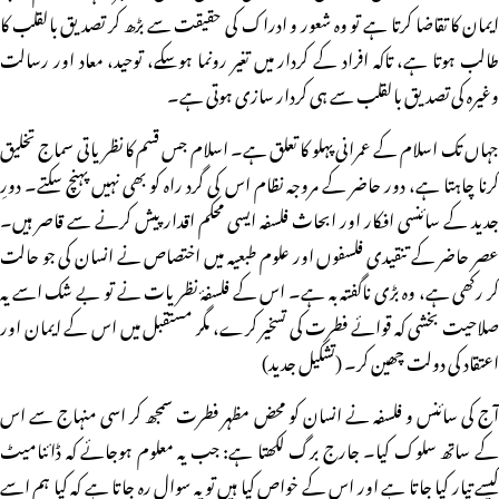
ایمان کا تقاضا کرتا ہے تو وہ شعور و ادراک کی حقیقت سے بڑھ کر تصدیق بالقلب کا
طالب ہوتا ہے، تاکہ افراد کے کردار میں تغیر رونما ہوسکے، توحید، معاد اور رسالت
وغیرہ کی تصدیق بالقلب سے ہی کردار سازی ہوتی ہے۔
جہاں تک اسلام کے عمرانی پہلو کا تعلق ہے۔ اسلام جس قسم کا نظریاتی سماج تخلیق
کرنا چاہتا ہے، دور حاضر کے مروجہ نظام اس کی گرد راہ کو بھی نہیں پہنچ سکتے۔ دورِ
جدید کے سائنسی افکار اور ابحاث فلسفہ ایسی محکم اقدار پیش کرنے سے قاصر ہیں۔
عصر حاضر کے تنقیدی فلسفوں اور علوم طبعیہ میں اختصاص نے انسان کی جو حالت
کر رکھی ہے، وہ بڑی ناگفتہ بہ ہے۔ اس کے فلسفۂ نظریات نے تو بے شک اسے یہ
صلاحیت بخشی کہ قوائے فطرت کی تسخیر کرے، مگر مستقبل میں اس کے ایمان اور
اعتقاد کی دولت چھین کر۔ (تشکیل جدید)
آج کی سائنس و فلسفہ نے انسان کو محض مظہر فطرت سمجھ کر اسی منہاج سے اس
کے ساتھ سلوک کیا۔ جارج برگ لکھتا ہے: جب یہ معلوم ہوجائے کہ ڈائنامیٹ
کیسے تیار کیا جاتا ہے اور اس کے خواص کیا ہیں تو یہ سوال رہ جاتا ہے کہ کیا ہم اسے