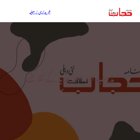
خریداری / عطیہ
مذہب اور عصر جدید کے تقاضے
سید آل احمد بلگرامی