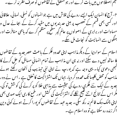
فہم اصطلاحوں میں بات کرے اور جو منطق کے تقاضوں کو صرف نظر نہ کرے۔
۴- آج کا انسان ایک ایسے رویے کی تلاش میں ہے جو انسانوں کو نسلی، لسانی، علاقائی
اور کسی بھی قسم کے تعصب پر مبنی حد بندیوں میں مقید کرنے کے بجائے عدل و
مساوات اور برابری کے اصولوں پر عالم گیر سطح پر منظم کرے کہ باہمی منافرت اور
جنگوں سے انسانیت کو نجات مل سکے۔
اسلام کے سوا دنیا کے دیگر مذاہب اپنی محدود فکر کے باعث عصر جدید کے تقاضوں
کا ساتھ نہیں دے سکتے اور نہ ہی ان مذاہب نے تمام انسانی مسائل کو حل کرنے کا
کبھی دعویٰ کیا۔ یہی وجہ ہے کہ یورپ نے اپنی نئی تہذیب کی اُٹھان رکھتے ہوئے
مذہب کو محض کلیسا تک محدود کر دیا، جہاں تک اشتراکیت کا تعلق ہے ، اس نے دور
جدید کے ایک نئے فکری رویے کی حیثیت سے مذہبی خلا کو پر کرنے کی کوشش تو کی،
مگر اس کے نتائج اتنے قبیح نکلے کہ اشتراکیت کی کشش اور طمع کاری ایک صدی بھی
اپنی چمک دمک قائم نہ رکھ سکی۔ جدید عہد کے تقاضوں کو پورا کرتے ہوئے کوئی دین
اگر زندہ رہ سکتا ہے تو وہ اسلام ہے۔