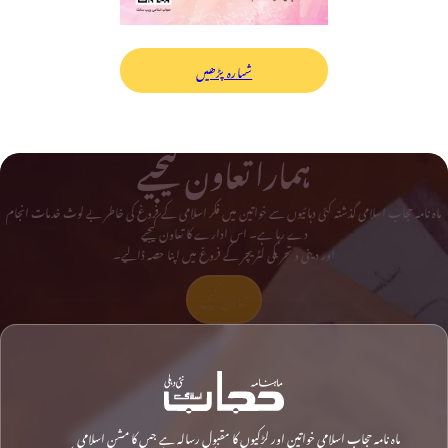
شمارہ پڑھیں
ہمارا تعاون کیجیے
ماہ نامہ حجاب اسلامی گذشتہ کئی دہائیوں سے خواتین میں فکر اسلامی کے فروغ کی خاطر بے لوث خدمات انجام
دے رہا ہے۔ اس ادارے کا تعاون کیجیے
اور دینی و تحریکی لٹریچر کے فروغ میں اپنا حصہ ڈالیے۔
تعاون کیجیے
ماہ نامہ حجاب اسلامی خواتین اور لڑکیوں کا مقبول رسالہ ہے جس کا مشن اسلامی