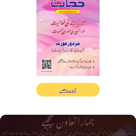
شمارہ پڑھیں
ہمارا تعاون کیجیے
ماہ نامہ حجاب اسلامی گذشتہ کئی دہائیوں سے خواتین میں فکر اسلامی کے فروغ کی خاطر بے لوث خدمات انجام