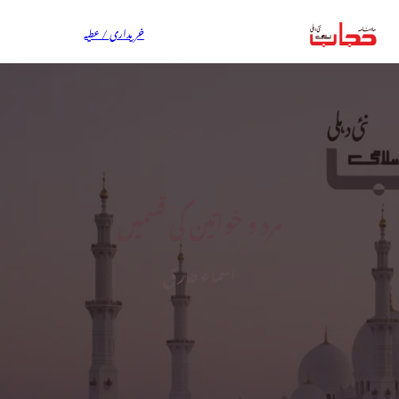
خریداری / عطیہ
مرد و خواتین کی قسمیں
اسماء طارق