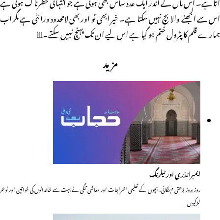
آتا ہے۔ اس ماں کے اندر ایک عدد ساس بھی ہوتی ہے جو انتہائی خطرناک ہوتی ہے
اس سے الجھنے والا بچ نہیں سکتا ہے۔ خیر ابھی تو اور بھی لامحدود ورائٹی ہے مگر اب
ہمارے قلم کا پٹرول ختم ہو گیا ہے اس لیے ان تک پہنچ نہیں سکتے۔lll
مزید
ایمبرائڈری اور ٹیلرنگ
روز بروز بڑھتی مہنگائی، بچوں کے تعلیمی اخراجات اور معاشی تنگی نے بہت سے خاندانوں کی خواتین اور نوعمر
لڑکیوں…