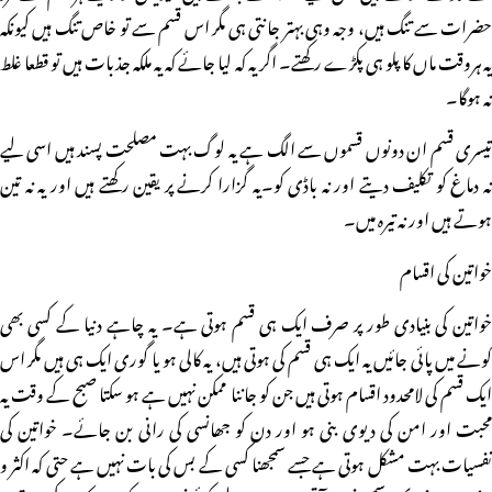
حضرات سے تنگ ہیں، وجہ وہی بہتر جانتی ہی مگر اس قسم سے تو خاص تنگ ہیں کیونکہ
یہ ہروقت ماں کا پلو ہی پکڑے رکھتے۔ اگر یہ کہ لیا جائے کہ یہ ملکہ جذبات ہیں تو قطعا غلط
نہ ہوگا۔
تیسری قسم ان دونوں قسموں سے الگ ہے یہ لوگ بہت مصلحت پسند ہیں اسی لیے
نہ دماغ کو تکلیف دیتے اور نہ باڈی کو۔یہ گزارا کرنے پر یقین رکھتے ہیں اور یہ نہ تین
ہوتے ہیں اور نہ تیرہ میں۔
خواتین کی اقسام
خواتین کی بنیادی طور پر صرف ایک ہی قسم ہوتی ہے۔ یہ چاہے دنیا کے کسی بھی
کونے میں پائی جائیں یہ ایک ہی قسم کی ہوتی ہیں، یہ کالی ہو یا گوری ایک ہی ہیں مگر اس
ایک قسم کی لامحدود اقسام ہوتی ہیں جن کو جاننا ممکن نہیں ہے ہو سکتا صبح کے وقت یہ
محبت اور امن کی دیوی بنی ہو اور دن کو جھانسی کی رانی بن جائے۔ خواتین کی
نفسیات بہت مشکل ہوتی ہے جسے سمجھنا کسی کے بس کی بات نہیں ہے حتی کہ اکثر و