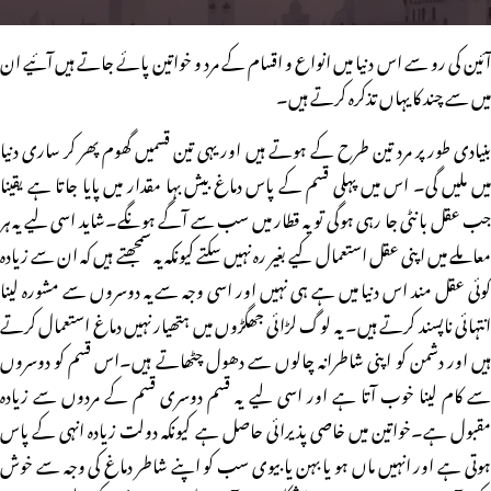
آئین کی رو سے اس دنیا میں انواع و اقسام کے مرد و خواتین پائے جاتے ہیں آئیے ان
میں سے چند کا یہاں تذکرہ کرتے ہیں۔
بنیادی طور پر مرد تین طرح کے ہوتے ہیں اور یہی تین قسمیں گھوم پھر کر ساری دنیا
میں ملیں گی۔ اس میں پہلی قسم کے پاس دماغ بیش بہا مقدار میں پایا جاتا ہے یقینا
جب عقل بانٹی جا رہی ہوگی تو یہ قطار میں سب سے آگے ہونگے۔شاید اسی لیے یہ ہر
معاملے میں اپنی عقل استعمال کیے بغیر رہ نہیں سکتے کیونکہ یہ سمجھتے ہیں کہ ان سے زیادہ
کوئی عقل مند اس دنیا میں ہے ہی نہیں اور اسی وجہ سے یہ دوسروں سے مشورہ لینا
انتہائی ناپسند کرتے ہیں۔ یہ لوگ لڑائی جھگڑوں میں ہتھیار نہیں دماغ استعمال کرتے
ہیں اور دشمن کو اپنی شاطرانہ چالوں سے دھول چٹھاتے ہیں۔اس قسم کو دوسروں
سے کام لینا خوب آتا ہے اور اسی لیے یہ قسم دوسری قسم کے مردوں سے زیادہ
مقبول ہے۔خواتین میں خاصی پذیرائی حاصل ہے کیونکہ دولت زیادہ انہی کے پاس
ہوتی ہے اور انہیں ماں ہو یا بہن یا بیوی سب کو اپنے شاطر دماغ کی وجہ سے خوش