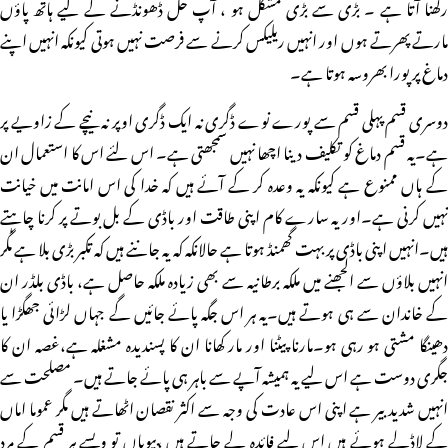
رکھنا آتا ہے ۔ بڑی سے بڑی مشکل ہو ، آپ حل ڈھونڈنے کے لیے ہاتھ پاؤں
مارتے پھرتے ہوں اور انہیں ریلیکس کرنے سے فرصت نہیں ہوتی کیونکہ انہیں اپنے
دماغ پر پورا بھروسہ ہوتا ہے۔
دوسری قسم پہلی قسم سے پورے نوے ڈگری نہ ایک ڈگری اوپر نہ نیچے کے زاویے پر
ہے۔یہ قسم دماغ کو تکلیف دینا اچھا نہیں سمجھتی ہے۔ اس لئے اس کا استعمال ان
کے ہاں ممنوع ہے کیونکہ یہ وعدہ کر کے آئے ہیں کہ خدا کی اس امانت میں خیانت
نہیں کرنی ہے۔اور یہ سارے کام اپنی طاقت اور باڈی کے بل بوتے پر کرنا چاہتے
ہیں۔انہیں اپنی باڈی پر بہت گھمنڈ ہوتا ہے حالانکہ کہ یہ جاننے ہیں کہ تکبر بڑی بلا ہے مگر
انہیں بلاؤں سے الجھنے میں ملکہ برطانیہ سے بھی زیادہ ملکہ حاصل ہے، باڈی بلڈر ان
کے خاندان سے ہی ہوتے ہیں۔یہ ہر اس جگہ پائے جائیں گے جہاں لڑائی جھگڑا یا
دھینگا مشتی ہو رہی ہو۔مارنا پیٹنا اور مار کھانا ان کا پسندیدہ مشغلہ ہے،غصہ ان کا
جگری دوست ہے اس لیے یہ ہمیشہ آپے سے باہر ہی پائے جاتے ہیں۔ مصلحت سے
انہیں شدید بیر ہے اپنی اس عادت کی وجہ سے اکثر نقصان اٹھاتے ہیں مگر عموما اماں
کے لاڈلے ہوئے ہیں اس لیے فائدہ لے جاتے ہیں ،بیویاں تو ویسے ہر قسم کے مرد