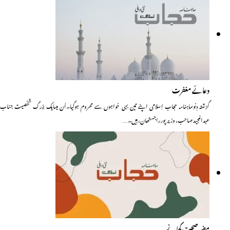
دعائے مغفرت
گزشتہ دِنوںماہنامہ حجاب اِسلامی اپنے تین بہی خواہوں سے محروم ہوگیا۔اُن میںایک بزرگ شخصیت جناب
عبدالمجید صاحب، وزیرپور راجستھان، ہیں۔…
مضرِ صحت کھانے