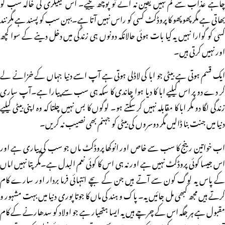
چاہے عذاب سے کم نہیں یقین نہ آئے تو پوچھ لیجیے۔ اس کیٹیگری کی خالہ سب کو
بھاتی ہے مگر پھوپھو کا پروڈکٹ کسی کو راس نہیں آتا ہے۔بہن سب کو پسند ہے مگر نند
کسی کو گوارا نہیں یہ کیا بات ہوئی حالانکہ دونوں ہی زندگی میں دخل دینے کے سوا کچھ
اور نہیں کرتی ہیں۔
ایک قسم ہوتی ہے بیٹی جو ابا کی لاڈلی ہوتی ہے آپ اسے دنیا جہاں کے خزانے لے
کر دے دو پر اس کیلیے ابا کا دیا ہوا چاندی کا سکہ ہی سب سے پیارا ہے۔آپ ساری
زندگی لگا دو مگر ابا کا مقابلہ نہیں کر سکتے ہو۔ لوگوں کا بس نہیں چلتا کہ وہ اپنی بیٹی کیلیے
دنیا میں جنت بنا ڈالیں مگر دوسروں کی بیٹی کو جہنم بھی نصیب نہ کریں۔
اب خواتین رینج کا سب سے خاص اور انوکھا پروڈکٹ ماں جو سب کی پیاری ہے اور
اس جیسا کوئی پروڈکٹ نہیں ہے اور نہ ہی اس کا کوئی نعم البدل ہے۔مگر پتا نہیں اماں
کے پاس یہ لوگ کون سے آتے ہیں جن کے بچے انتہائی فرما بردار اور سارے کام
کرتے ہیں مجھ کبھی مل جائیں یہ۔ پاک و ہند کی ماں کا جوتا پوری دنیا میں بہت مشہور و
مقبول ہے ہر جگہ اس کے چرچے ہیں یہ ایسا ہتھیار ہے جو اولاد کو سدھارنے کے کام