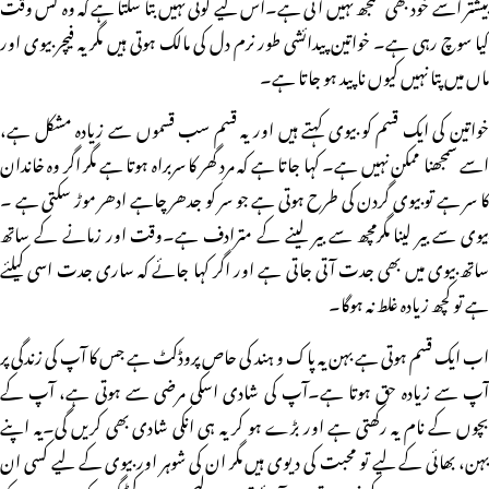
بیشتر اسے خود بھی سمجھ نہیں آتی ہے۔اس لیے کوئی نہیں بتا سکتا ہے کہ وہ کس وقت
کیا سوچ رہی ہے۔ خواتین پیدائشی طور نرم دل کی مالک ہوتی ہیں مگر یہ فیچر بیوی اور
ماں میں پتا نہیں کیوں ناپید ہو جاتا ہے۔
خواتین کی ایک قسم کو بیوی کہتے ہیں اور یہ قسم سب قسموں سے زیادہ مشکل ہے،
اسے سمجھنا ممکن نہیں ہے۔ کہا جاتا ہے کہ مرد گھر کا سربراہ ہوتا ہے مگر اگر وہ خاندان
کا سر ہے تو بیوی گردن کی طرح ہوتی ہے جو سر کو جدھر چاہے ادھر موڑ سکتی ہے ۔
بیوی سے بیر لینا مگرمچھ سے بیر لینے کے مترادف ہے۔وقت اور زمانے کے ساتھ
ساتھ بیوی میں بھی جدت آتی جاتی ہے اور اگر کہا جائے کہ ساری جدت اسی کیلئے
ہے تو کچھ زیادہ غلط نہ ہوگا۔
اب ایک قسم ہوتی ہے بہن یہ پاک و ہند کی حاص پروڈکٹ ہے جس کا آپ کی زندگی پر
آپ سے زیادہ حق ہوتا ہے۔آپ کی شادی اسکی مرضی سے ہوتی ہے، آپ کے
بچوں کے نام یہ رکھتی ہے اور بڑے ہو کر یہ ہی انکی شادی بھی کریں گی۔یہ اپنے
بہن، بھائی کے لیے تو محبت کی دیوی ہیں مگر ان کی شوہر اور بیوی کے لیے کسی ان