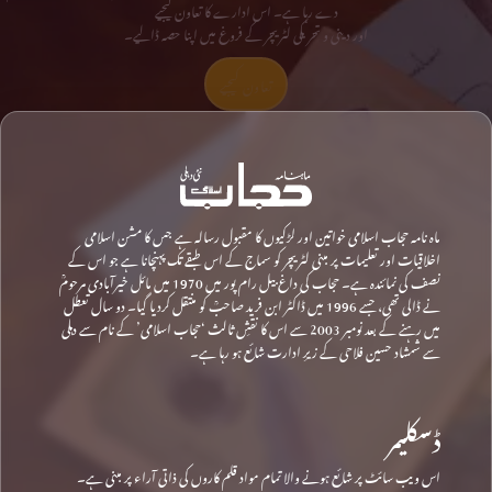
دے رہا ہے۔ اس ادارے کا تعاون کیجیے
اور دینی و تحریکی لٹریچر کے فروغ میں اپنا حصہ ڈالیے۔
تعاون کیجیے
ماہ نامہ حجاب اسلامی خواتین اور لڑکیوں کا مقبول رسالہ ہے جس کا مشن اسلامی
اخلاقیات اور تعلیمات پر مبنی لٹریچر کو سماج کے اس طبقے تک پہنچانا ہے جو اس کے
نصف کی نمائندہ ہے۔ حجاب کی داغ بیل رام پور میں 1970 میں مائل خیرآبادی مرحومؒ
نے ڈالی تھی، جسے 1996 میں ڈاکٹر ابن فرید صاحبؒ کو منتقل کردیا گیا۔ دو سال تعطل
میں رہنے کے بعد نومبر 2003 سے اس کا نقشِ ثالث ‘حجاب اسلامی’ کے نام سے دہلی
سے شمشاد حسین فلاحی کے زیرِ ادارت شائع ہو رہا ہے۔
ڈسکلیمر
اس ویب سائٹ پر شائع ہونے والا تمام مواد قلم کاروں کی ذاتی آراء پر مبنی ہے۔