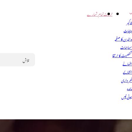
تربیت
تمام شمارے
ذکیر
ینیات
الدین کا صفحہ
ماجیات
خصیت کا ارتقا
فسانے
Search
نشائیے
ھر داری
ائدہ
یوٹی ٹپس