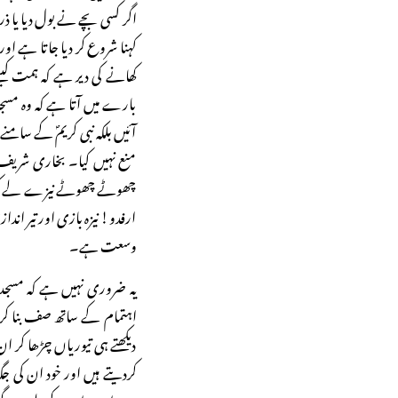
اگر کسی بچے نے بول دیا یا ذ
کہنا شروع کر دیا جاتا ہے ا
کھانے کی دیر ہے کہ ہمت کی
بارے میں آتا ہے کہ وہ مسجدو
آئیں بلکہ نبی کریمؐ کے سامنے
منع نہیں کیا۔ بخاری شریف 
چھوٹے چھوٹے نیزے لے کر سپاہ
ارفدو! نیزہ بازی اور تیر اندا
وسعت ہے۔
یہ ضروری نہیں ہے کہ مسجد 
اہتمام کے ساتھ صف بنا کر
دیکھتے ہی تیوریاں چڑھا کر ان
کردیتے ہیں اور خود ان کی