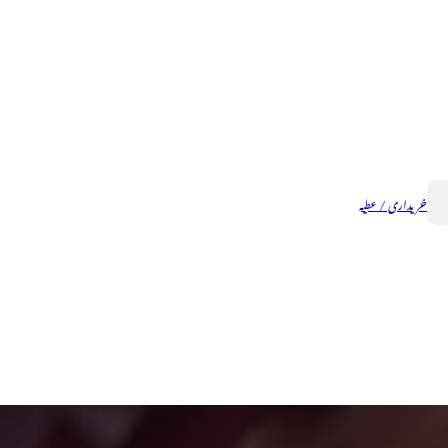
خریداری / عطیہ