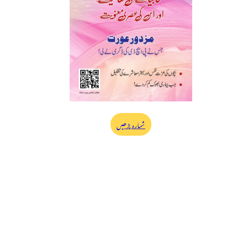
شمارہ پڑھیں