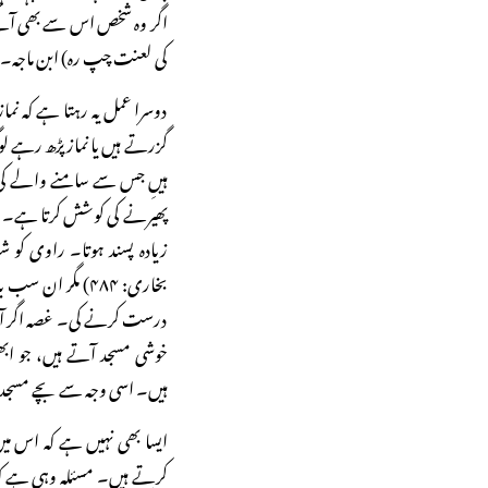
اگر وہ شخص اس سے بھی آگے بڑ
کی لعنت چپ رہ) ابن ماجہ۔
دوسرا عمل یہ رہتا ہے کہ ن
گزرتے ہیں یا نماز پڑھ رہے
ہیںِ جس سے سامنے والے کی ن
پھیرنے کی کوشش کرتا ہے۔ ج
بخاری: ۴۸۴) مگر 
درست کرنے کی۔ غصہ اگر آتا
خوشی مسجد آتے ہیں، جو ابھی
ہیں۔ اسی وجہ سے بچے مسجدو
ایسا بھی نہیں ہے کہ اس میں 
کرتے ہیں۔ مسئلہ وہی ہے کہ 