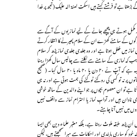
ھتا ہے تو فرشتے کہتے ہیں اسکت لعنۃ الہ علیک (تجھ پر خدا
ماز مکمل ہوتے ہی پیچھے جانے کے لیے نمازیوں کے آگے سے
 لوگوں کے سامنے کھڑے ان کے سلام پھیرنے کا انتظار کرتے
ماز میں خلل ہوتا ہے اور وہ جلدی جلدی نماز پڑھ کر سلام
ب کہ نمازی کے سامنے سے نکلنے سے چالیس سال کھڑا رہنا
زیادہ پسند ہوتا۔ راوی کو شبہ ہے کہ آپؐ نے ۴۰ دن یا ۴۰ ماہ یا ۴۰ سال کہا۔ (صحیح
ان سب باتوں پر نہ تو کسی کی روکنے ٹوکنے کی ہمت ہوتی ہے اور نہ ہی
 ہے تو ان معصوم بچوں پر جو اپنے والدین کے ساتھ خوشی
 نادان ہیں اور آدابِ نماز یا احترام نماز سے واقف نہیں
ں میں نہیں آنا چاہتے۔
اَن پڑھ طبقہ ملوث رہتا ہے، بلکہ معتبر علماء دین بھی ایسا
خود کو ساری پابندی اور احکامات سے مبرا سمجھتے ہیں، لیکن