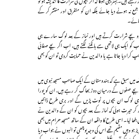
جمع نہ ہونے دیا جائے بلکہ ان کو متفرق اور منتشر کر کے
جائے۔
ا دو بچے شرارت کرتے ہیں اور نماز کے بعد لوگ سارے ہی
 کو ایک ہی لاتھی سے ہانکنے لگتے ہیں، اب اگر بچے صفائی
کرا دیا جاتا ہے یا والدین نے حمایت کردی تو ان کو بھی
عہ میں سبق ہے کہ ہندوستان کے ایک صاحب مسجد نبوی میں
کہ بچے صفوں کے درمیان دوڑ بھاگ کر رہے ہیں، ان کو پورا
ے ہی لوگ ان بچوں پر ٹوٹ پڑیں گے اور بری طرح ڈانٹیں
یکھ کر حیرت ہوئی کہ نماز کے بعد بچوں کو ان کے والدین نے
ں بٹھا لیا۔ اسی طرح کا واقعہ ان کے ساتھ مسجد حرام میں بھی
یز جو وہیں مقیم تھے اس کی وجہ پوچھی تو انہوں نے جواب دیا
دیکھا، اگر آپ غلطی سے بھی بچوں کو ڈانٹ دیتے یا ان کے