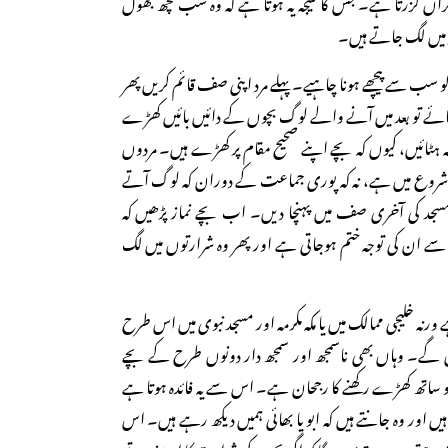
اں گزرتا ہے۔ جس کا نتیجہ یہ ہوتا ہے کہ وہ سب کچھ بھول
 میں لگ جاتے ہیں۔
 سب سے پیچھے ہونا چاہیے۔ پہلے مرد اپنی صف قائم کریں پھر
ئے تو بعد میں آنے والے لوگ بچوں کے دائیں بائیں کھڑے
ہ ہٹائیں، کیوں کہ بچے اپنے صحیح مقام پر کھڑے ہیں۔ مردوں
ے شروع میں ہے، نہ کہ پوری جماعت کے دوران کہ لوگ آتے
ر مسجد کی آخری صف میں پہنچا دیں۔ اب بچے نماز پڑھیں کہ
سے ان کی توجہ ختم ہوجاتی ہے اور پھر وہ شرارتوں میں لگ
رنہ خلیجی ممالک میں یا مکہ مکرمہ اور مسجد نبوی میں اس طرح
لیں گے۔ وہاں بھی ناسمجھ اور سمجھ دار دونوں طرح کے بچے
و ساتھ کھڑے رکھنے کا رجحان ہے۔ اس سے یہ فائدہ ہوتا ہے
ں اور وہ جانتے ہیں کہ ابو یا بھائی ہمیں دیکھ رہے ہیں۔ اس
ے ہیں۔ بہتر یہی ہوگا کہ اگر بچوں کی شرارت کا اندیشہ ہو تو