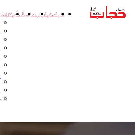
اداریہ
خصوصی تحریریں
بزم حجاب
فکر و آگہی
متفرقات
ت
د
و
س
ش
ا
ا
گ
م
ب