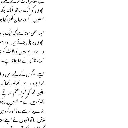
بچوں کو ایک ساتھ ایک جگہ 
صفوں کے درمیان کھڑا کیا 
ایسا بھی ہوتا ہے کہ ایک ی
بچوں پر پل پڑتے ہیں اور سب
دے رہے ہوں تو ڈانٹ کر چپ 
’ریمانڈ‘ پر لے لیا جاتا ہے۔
ایسے لوگوں کے لیے اس واق
نماز پڑھ رہے تھے تو دیکھا 
یقین تھا کہ نماز ختم ہوت
پھٹکاریں گے مگر انہیں یہ د
بڑے پیا ر سے چوما اور گود می
پیش آیا تو انہوں نے اپنے عز
کہ اچھا ہوا کہ آپ نے صرف 