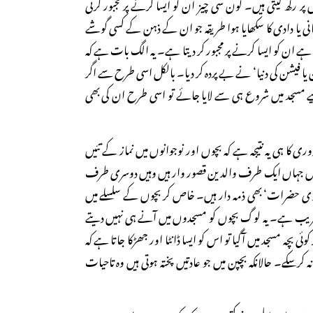
ر رکھ لیتی ہیں۔ کون سی چیز ان کو ایسا کرنے پر مجبور کرتی
یا دادی کا سکھایا ہوا طریقہ جو ان کے ذہن کے کسی گوشے
ا ہے ان کو ایسا کرنے پر مجبور کر دیتا ہے۔ یہ الگ بات ہے کہ
 یا فیشن کی دنیا‘ نے بے پردہ کر دیا۔ بالکل اسی طرح سے اگر
 مسجد میں شروع ہی سے لایا جائے تو اسی طرح ان کی بھی
ری کا ہی یہ نتیجہ ہے کہ بچوں اور نوجوانوں میں نماز کے تئیں
ں جہاں ایک طرف والدین قصور وار ہیں وہیں دوسری طرف
 حضرات‘ بھی ذمہ دار ہیں۔ خاص کر بچوں کے سلسلے میں
غریب ہے۔ یہ لوگ بچوں کو مسجدوں میں آنے ہی نہیں دیتے
ی بچہ مسجد میں آگیا تو اس کو ایسا ڈانٹا اور جھڑکا جاتا ہے کہ
 کرسکے۔ حالانکہ بچپن میں جو عادتیں پختہ ہوتی ہیں وہ تاحیات