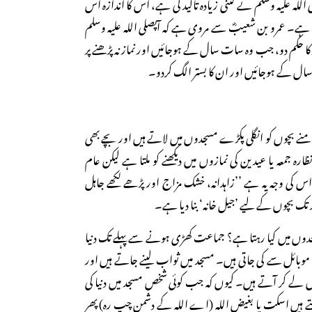
اللہ علیہ وسلم نے کتنی زیادہ تاکید کی ہے، اس کا اندازہ اس
 ہے۔ عمرو بن شعیبؓ سے مروی ہے کہ آپصلی اللہ علیہ وسلم
 کا حکم دو، جب وہ سات سال کے ہوجائیں اور نماز نہ پڑھنے پر
سال کے ہوجائیں اور ان کا بستر الگ کردو۔
نے بچوں کو انگلی پکڑے مسجدوں میں لاتے ہیں اور بچے بھی
رہ جمعہ یا عیدین کی نمازوں میں دیکھنے کو ملتا ہے لیکن عام
 اس کی وجہ یہ ہے ’’زاہدانہ، خشک مزاج اور پڑھے لکھے جاہل
 تک بچوں کے لیے ’جیل خانہ‘ بنا دیا ہے۔
سجدوں میں کیا رہتا ہے؟ جماعت کھڑی ہونے سے پہلے تک دنیا
 موبائل سے کی جاتی ہیں۔ مسجد میں ثواب لینے جاتے ہیں اور
ں لے کر آتے ہیں۔ کیوں کہ جب کوئی شخص مسجد میں دنیا کی
 کہتے ہیں اسکت یا بغیض اللہ (اے اللہ کے دشمن چپ رہ) پھر