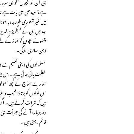
ہی ان ’دھجیوں‘ کو ہی سروں پ
ہے؟ سیدھی سی بات ہے نانی 
میں غیر شعوری طور پر دبا ہوت
بعد میں ان کے ’انگریز والدین
چھوٹے بچوں کو نماز کے لیے
ذہن سازی ہوگی۔
مسلمانوں کی دینی تعلیم سے دو
غفلت پائی جاتی ہے۔ اس می
ہمارے سماج کے کچھ ’مولوی
ان لوگوں کو برتاؤ عجیب و 
ہیں کہ شرات کرتے ہیں۔ اگر کوئ
وہ دوبارہ آنے کی جرأت ہی نہ
قائم رہتی ہیں۔