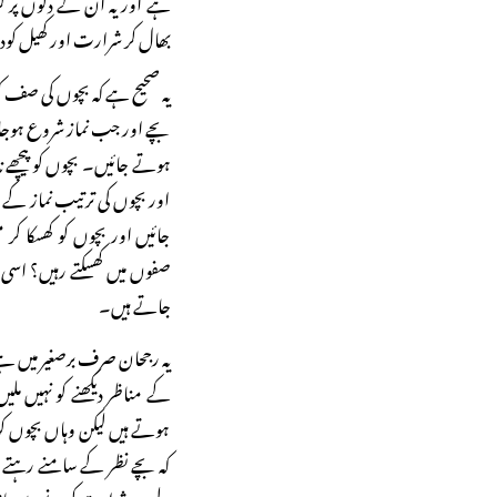
ہے اور یہ ان کے دلوں پر گر
بھال کر شرارت اور کھیل کود
یہ صحیح ہے کہ بچوں کی صف کو
بچے اور جب نماز شروع ہوجا
ہوتے جائیں۔ بچوں کو پیچھے ن
اور بچوں کی ترتیب نماز ک
جائیں اور بچوں کو کھسکا ک
صفوں میں کھسکتے رہیں؟ اسی 
جاتے ہیں۔
یہ رجحان صرف برصغیر میں ہے و
کے مناظر دیکھنے کو نہیں م
ہوتے ہیں لیکن وہاں بچوں ک
کہ بچے نظر کے سامنے رہتے ہی
لیے وہ شرارت کرنے سے باز رہت