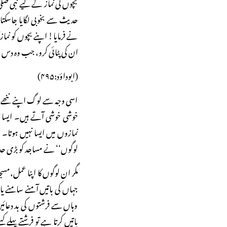
بچوں کی نماز کے لیے نبی صلی 
حدیث سے بخوبی لگایا جاسکتا
نے فرمایا! اپنے بچوں کو نماز
ان کی پٹائی کرو، جب وہ دس 
(ابوداؤد:۴۹۵)
اسی وجہ سے لوگ اپنے ننھے م
خوشی خوشی آتے ہیں۔ ایسا نظا
نمازوں میں ایسا نہیں ہوتا۔
لوگوں‘‘ نے مساجد کو بڑی حد
مگر ان لوگوں کا اپنا عمل،م
جہاں کی باتیں آمنے سامنے یا
وہاں سے فرشتوں کی بد دعائی
باتیں کرتا ہے تو فرشتے پہلے