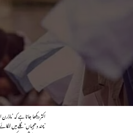
اکثر دیکھا جاتا ہے کہ ’ماڈرن 
’چند دھجیاں‘ گلے میں لٹکائے 