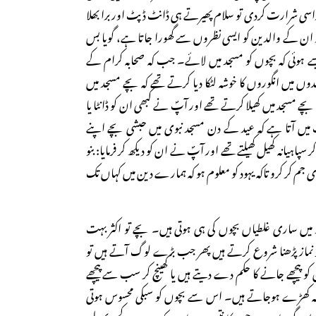
راسی شرارت کردی تو سلام پھیرتے ہی ڈانٹ ڈپٹ اور برا بھلا
ور ان کے والدین کو ایسی نظروں سے گھورا جاتا ہے، گویا بس
سے ہوئی کہ بچوں کو مسجد میں لائے۔ جب کہ صحابہ کرام کے
ں میں انگوروں کا خوشہ لٹکا دیا کرتے تھے کہ بچے مسجد میں
 بچے مسجد میں کھیلا کرتے تھے اور آپؐ نے کبھی ان کو ڈانٹا یا
میں آتا ہے کہ عید کے دن مسجد نبوی میں حبشی بچے اپنے
یانہ کھیل کھیلتے تھے اور آپؐ نے ان کو دیکھ کر فرمایا: بنو
زی جم کر کرو تاکہ یہود کو معلوم ہو کہ ہمارے دین میں کہاں تک
میں ساری غلطیاں بچوں کی ہی ہوتی ہیں۔ بچے تو اکثر بہت
 نماز پڑھنا شروع کرتے ہیں پھر جب بڑے لوگ آتے ہیں تو
 کو پیچھے جانے کا حکم دے دیتے ہیں یا کھینچ کر سب سے پیچھے
 جگہ کھڑے ہوجاتے ہیں۔ اس سے بچوں کو سبکی محسوس ہوتی