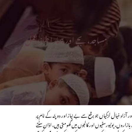
مساجد، بچے اور ہمارا طرزِ عمل
اسامہ شعیب علیگ
اور آزاد خیال لڑکیاں جو برقع سے بے نیاز اور دو پٹہ کے نام پر
بازاروں، یونیورسٹیوں اور کالجوں میں گھومتی ہیں، اذان سنتے