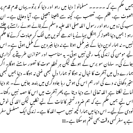
ہمیں حکم ہے کہ ۔۔۔۔۔ مسلمانو! دنیا میں رہو اور دنیا کو برتو۔ یہاں قدم قدم پر
جھوٹ ہے، ظلم ہے، تعصب ہے، کینہ سے چھینا جھپٹی ہے، آپا دھاپی ہے۔ ان
سب کی زد میں رہو اور رسول اللہ صلی اللہ علیہ وسلم کے بتائے ہوئے راستے پر چلتے
رہو! ہمیں دنیا چھوڑ کر جنگل بسانے یا اندھے کنویں میں لٹک کر عبادت کرنے کا حکم
نہیں۔ نہ ہمار ادین دنیا کے بغیر مکمل ہوتا ہے نہ دنیا بغیر دین کے مکمل ہوتی ہے۔ اس
لیے مومن کی زندگی یک رخی نہیں ہوتی۔ یہ مناسب اور متوازن طریقے پر گزاری
جائے گی۔ سامان سو برس کے ہوںگے لیکن ہر لحظہ موت کا تصور سامنے ہوگا۔ اگر
ہمارے دل میں آخرت کا خیال نہ ہوگا تو ہمارا دل کبھی غنی نہ ہوگا۔ دنیا ہمیں کبھی
حقیر دکھائی نہ دے گی اور ہم اس کی ہوش ربا جادوگری میں بندھ جائیں گے۔ جو دنیا
کمانے نکلتا ہے اللہ تعالیٰ اسے دنیا دیتا ہے پھر آخرت میں اس کا حصہ نہیں رکھتا۔
اس لیے ہمیں حکم ہے کہ ہم ضرور تسخیر کائنات کے لیے نکلیں لیکن اللہ کی خوش
نودی کے لیے۔ اس دنیا میں ہمارا کچھ نہیں سب اللہ کا ہے۔ زندگی ایک مسلسل سفر
ہے یہ سفر کسی وقت بھی ختم ہوسکتا ہے۔lll