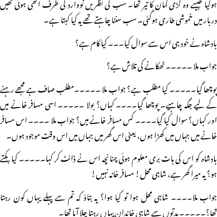
ہوگیا جیسے وہ کڑی کمان کا تیر تھا۔ سب کی نظریں نووارد کی طرف اٹھی ہوئی تھیں
دربار میں خموشی طاری ہوگئی۔ سب سننا چاہتے تھے یہ کیا کہتا ہے۔
بادشاہ نے خود ہی اس سے سوال کیا۔۔۔ کیا کام ہے؟
جواب ملا ۔۔۔۔۔ ٹھکانے کی تلاش ہے؟
پوچھا گیا۔۔۔۔۔ کیا مطلب ہے؟ جواب ملا ۔۔۔۔۔مطلب صاف ہے مجھے رہنے
کے لیے جگہ چاہیے۔ پوچھا گیا۔۔۔۔ کہاں؟ بولا ۔۔۔۔۔ اسی مسافر خانے میں
اور کہاں؟ سوال کیا گیا۔۔۔۔ کس مسافر خانے میں؟ جواب ملا ۔۔۔۔ اس مسافر
خانے میں جہاں میں کھڑا ہوں، یعنی اس گھر میں جہاں میں اس وقت موجود ہوں۔
بادشاہ کو اس کی بات بری معلوم ہوئی چنانچہ اس نے ڈانٹ کر کہا۔۔۔۔۔ کیا بکتے
ہو؟ یہ میرا گھر ہے، شاہی محل! مسافر خانہ نہیں!
جواب ملا۔۔۔۔ شاہی محل ہوا تو کیا ہوا؟ یہ بتاؤ کہ تم سے پہلے یہاں کون رہتا
تھا؟۔۔۔۔۔ مدتوں سے شاہی خاندان یہاں رہتا چلا آیا تھا۔