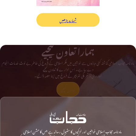
شمارہ پڑھیں
ہمارا تعاون کیجیے
ماہ نامہ حجاب اسلامی گذشتہ کئی دہائیوں سے خواتین میں فکر اسلامی کے فروغ کی خاطر بے لوث خدمات انجام
دے رہا ہے۔ اس ادارے کا تعاون کیجیے
اور دینی و تحریکی لٹریچر کے فروغ میں اپنا حصہ ڈالیے۔
تعاون کیجیے
ماہ نامہ حجاب اسلامی خواتین اور لڑکیوں کا مقبول رسالہ ہے جس کا مشن اسلامی