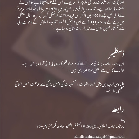
اخلاقیات اور تعلیمات پر مبنی لٹریچر کو سماج کے اس طبقے تک پہنچانا ہے جو اس کے
نصف کی نمائندہ ہے۔ حجاب کی داغ بیل رام پور میں 1970 میں مائل خیرآبادی مرحومؒ
نے ڈالی تھی، جسے 1996 میں ڈاکٹر ابن فرید صاحبؒ کو منتقل کردیا گیا۔ دو سال تعطل
میں رہنے کے بعد نومبر 2003 سے اس کا نقشِ ثالث ‘حجاب اسلامی’ کے نام سے دہلی
سے شمشاد حسین فلاحی کے زیرِ ادارت شائع ہو رہا ہے۔
ڈسکلیمر
اس ویب سائٹ پر شائع ہونے والا تمام مواد قلم کاروں کی ذاتی آراء پر مبنی ہے۔
ادارے کا ان سے متفق ہونا ضروری نہیں۔
افسانوی ادب میں پیش کردہ واقعات و شخصیات کی اصل زندگی سے مماثلت محض اتفاقی
سمجھی جائے۔
رابطہ
پتہ:
ماہ نامہ حجاب اسلامی، ڈی 50، ابوالفضل انکلیو، جامعہ نگر، نئی دہلی-25
Email: mahnamahijab@gmail.com