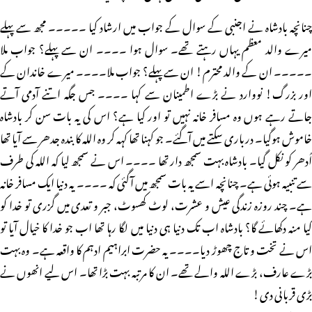
چنانچہ بادشاہ نے اجنبی کے سوال کے جواب میں ارشاد کیا ۔۔۔۔۔ مجھ سے پہلے
میرے والد معظم یہاں رہتے تھے۔ سوال ہوا ۔۔۔۔ ان سے پہلے؟ جواب ملا
۔۔۔۔۔ ان کے والد محترم! ان سے پہلے؟ جواب ملا۔۔۔۔ میرے خاندان کے
اور بزرگ! نووارد نے بڑے اطمینان سے کہا ۔۔۔۔ جس جگہ اتنے آدمی آتے
جاتے رہے ہوں وہ مسافر خانہ نہیں تو اور کیا ہے؟ اس کی یہ بات سن کر بادشاہ
خاموش ہوگیا۔ درباری سکتے میں آگئے۔ جو کہنا تھا کہہ کر وہ اللہ کا بندہ جدھر سے آیا تھا
اُدھر کو نکل گیا۔ بادشاہ بہت سمجھ دار تھا ۔۔۔۔ اس نے سمجھ لیا کہ اللہ کی طرف
سے تنبیہ ہوئی ہے۔ چنانچہ اسے یہ بات سمجھ میں آگئی کہ ۔۔۔۔ یہ دنیا ایک مسافر خانہ
ہے۔ چند روزہ زندگی عیش و عشرت، لوٹ کھسوٹ، جبر و تعدی میں گزری تو خدا کو
کیا منہ دکھائے گا؟ بادشاہ اب تک دنیا ہی دنیا میں لگا رہا تھا اب جو خدا کا خیال آیا تو
اس نے تخت و تاج چھوڑ دیا۔۔۔۔ یہ حضرت ابراہیم ادہم کا واقعہ ہے۔ وہ بہت
بڑے عارف، بڑے اللہ والے تھے۔ ان کا مرتبہ بہت بڑا تھا۔ اس لیے انھوں نے
بڑی قربانی دی!