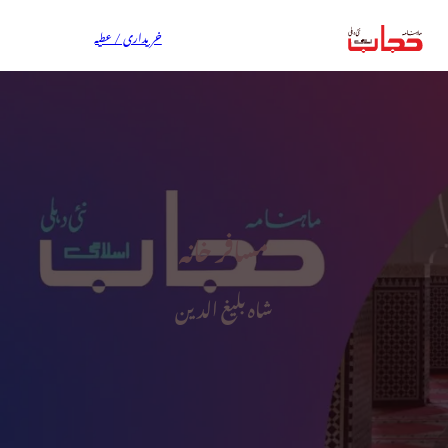
خریداری / عطیہ
مسافر خانہ
شاہ بلیغ الدین