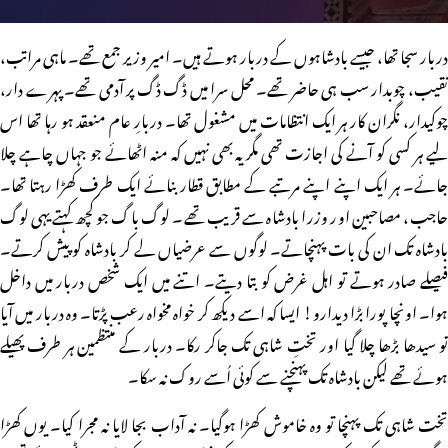
دربار سجا تھا، جیسے بادشاہوں کے دربار ہوتے ہیں۔ امیر وزیر جمع تھے۔ ماہی مراتب،
نقیب، چوبدار سب ہی حاضر تھے۔ محل سرا میں ڈگ ڈگ پر آدمی تھے۔ پہرے دار،
چوکیدار، نگران کار ہر ایک انتظامات میں مشغول تھا۔ دربارِ عام منعقد ہو رہا تھا اس
لیے ہر کسی کو آنے کی اجازت تھی مگر یہ بھی نہیں کہ منہ اٹھائے جو جہاں چاہے چلا
جائے۔ ہر ایک اپنے اپنے مرتبے کے مطابق قطار بنائے ایک طرف کھڑا رہتا تھا۔
حاجب، مصاحبین اور وزرا بادشاہ سے قریب تھے۔ لوگ باگ جو کچھ کہتے یہی لوگ
بادشاہ تک ان کی بات پہنچاتے۔ لوگوں سے عرضیاں لے کر بادشاہ کو پیش کرتے۔
فیصلے صادر ہوتے تو اہل غرض کو بتا دیتے۔ اتنے میں ایک شخص دربار میں داخل
ہوا۔ اونچا پورا بڑا دیدارو! ایسا کہ اسے دیکھ کر خواہ مخواہ رعب پڑتا۔ وہ دربار میں آیا
تو سیدھا بڑھا چلا گیا اور تختِ شاہی تک جاکر رکا۔ دربار کے منتظمین ہر طرف پھیلے
ہوئے تھے لیکن بادشاہ تک پہنچنے سے کوئی اُسے روک نہ سکا۔
تخت شاہی تک پہنچا تو وہ خاموش کھڑا ہوگیا۔ نہ آداب بجا لایا نہ مجرا کیا۔ یوں کھڑا