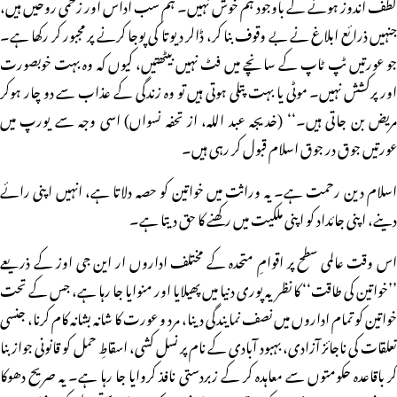
لطف اندوز ہونے کے باوجود ہم خوش نہیں۔ ہم سب اداس اور زخمی روحیں ہیں،
جنہیں ذرائع ابلاغ نے بے وقوف بنا کر، ڈالر دیوتا کی پوجا کرنے پر مجبور کر رکھا ہے۔
جو عورتیں ٹپ ٹاپ کے سانچے میں فٹ نہیں بیٹھتیں، کیوں کہ وہ بہت خوبصورت
اور پرکشش نہیں۔ موٹی یا بہت پتلی ہوتی ہیں تو وہ زندگی کے عذاب سے دو چار ہوکر
مریض بن جاتی ہیں۔‘‘ (خدیجہ عبد اللہ، از تحفہ نسواں) اسی وجہ سے یورپ میں
عورتیں جوق در جوق اسلام قبول کر رہی ہیں۔
اسلام دین رحمت ہے۔ یہ وراثت میں خواتین کو حصہ دلاتا ہے، انہیں اپنی رائے
دینے، اپنی جائداد کو اپنی ملکیت میں رکھنے کا حق دیتا ہے۔
اس وقت عالمی سطح پر اقوامِ متحدہ کے مختلف اداروں ار این جی اوز کے ذریعے
’’خواتین کی طاقت‘‘ کا نظریہ پوری دنیا میں پھیلایا اور منوایا جا رہا ہے، جس کے تحت
خواتین کو تمام اداروں میں نصف نمایندگی دینا، مرد و عورت کا شانہ بشانہ کام کرنا، جنسی
تعلقات کی ناجائز آزادی، بہبود آبادی کے نام پر نسل کشی، اسقاطِ حمل کو قانونی جواز بنا
کر باقاعدہ حکومتوں سے معاہدہ کر کے زبردستی نافذ کروایا جا رہا ہے۔ یہ صریح دھوکا