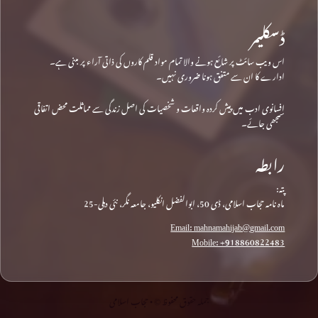
ڈسکلیمر
اس ویب سائٹ پر شائع ہونے والا تمام مواد قلم کاروں کی ذاتی آراء پر مبنی ہے۔
ادارے کا ان سے متفق ہونا ضروری نہیں۔
افسانوی ادب میں پیش کردہ واقعات و شخصیات کی اصل زندگی سے مماثلت محض اتفاقی
سمجھی جائے۔
رابطہ
پتہ:
ماہ نامہ حجاب اسلامی، ڈی 50، ابوالفضل انکلیو، جامعہ نگر، نئی دہلی-25
Email: mahnamahijab@gmail.com
Mobile: +918860822483
جملہ حقوق محفوظ © • حجاب اسلامی