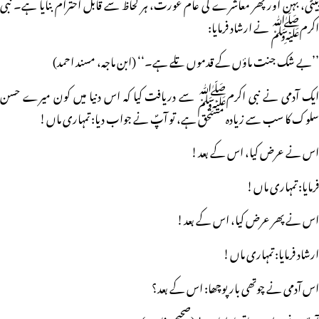
بیٹی، بہن اور پھر معاشرے کی عام عورت، ہر لحاظ سے قابل احترام بنایا ہے۔ نبی
اکرمﷺ نے ارشاد فرمایا:
’’بے شک جنت ماؤں کے قدموں تلے ہے۔‘‘ (ابن ماجہ، مسند احمد)
ایک آدمی نے نبی اکرمﷺ سے دریافت کیا کہ اس دنیا میں کون میرے حسن
سلوک کا سب سے زیادہ مستحق ہے، تو آپؐ نے جواب دیا: تمہاری ماں!
اس نے عرض کیا، اس کے بعد!
فرمایا: تمہاری ماں!
اس نے پھر عرض کیا، اس کے بعد!
ارشاد فرمایا: تمہاری ماں!
اس آدمی نے چوتھی بار پوچھا: اس کے بعد؟