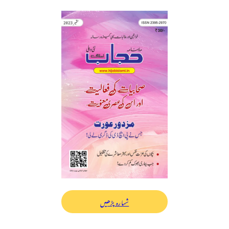
شمارہ پڑھیں