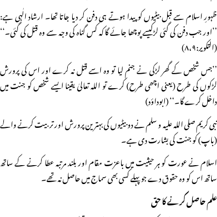
ظہورِ اسلام سے قبل بیٹیوں کو پیدا ہوتے ہی دفن کر دیا جاتا تھا۔ ارشاد الٰہی ہے:
’’اور جب دفن کی گئی لڑکیسے پوچھا جائے گا کہ کس گناہ کی وجہ سے وہ قتل کی گئی۔‘‘
(التکویر:۸،۹)
’’جس شخص کے گھر لڑکی نے جنم لیا تو وہ اسے قتل نہ کرے اور اس کی پرورش
لڑکوں کی طرح (یعنی اچھی طرح) کرے تو اللہ تعالیٰ یقینا ایسے شخص کو جنت میں
داخل کرے گا۔‘‘ (ابوداؤد)
نبی کریم صلی اللہ علیہ و سلم نے دو بیٹیوں کی بہترین پرورش اور تربیت کرنے والے
(باپ) کو جنت کی بشارت دی ہے۔
اسلام نے عورت کو ہر حیثیت میں باعزت مقام اور بلند مرتبہ عطا کرنے کے ساتھ
ساتھ اس کو وہ حقوق دے جو پہلے کسی بھی سماج میں حاصل نہ تھے۔
علم حاصل کرنے کا حق