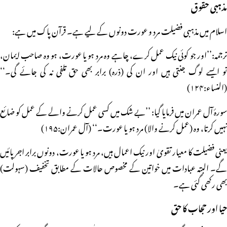
مذہبی حقوق
اسلام میں مذہبی فضیلت مرد و عورت دونوں کے لیے ہے۔ قرآن پاک میں ہے:
ترجمہ:’’اور جو کوئی نیک عمل کرے، چاہے وہ مرد ہو یا عورت، ہو وہ صاحب ایمان،
تو ایسے لوگ جنتی ہیں اور ان کی (ذرہ) برابر بھی حق تلفی نہ کی جائے گی۔‘‘
(النساء:۱۲۴)
سورۂ آل عمران میں فرمایا گیا: ’’بے شک میں کسی عمل کرنے والے کے عمل کو ضائع
نہیں کرتا، وہ (عمل کرنے والا) مرد ہو یا عورت۔‘‘ (آل عمران:۱۹۵)
یعنی فضیلت کا معیار تقویٰ اور نیک اعمال ہیں، مرد ہو یا عورت، دونوں برابر اجر پائیں
گے۔ البتہ عبادات میں خواتین کے مخصوص حالات کے مطابق تخفیف (سہولت)
بھی رکھی گئی ہے۔
حیا اور حجاب کا حق