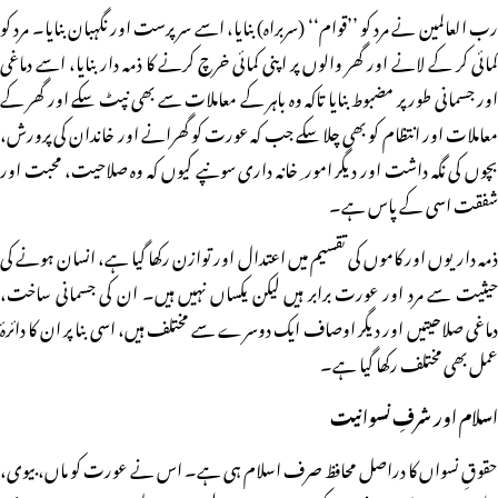
رب العالمین نے مرد کو ’’قوام‘‘ (سربراہ) بنایا، اسے سرپرست اور نگہبان بنایا۔ مرد کو
کمائی کر کے لانے اور گھر والوں پر اپنی کمائی خرچ کرنے کا ذمہ دار بنایا، اسے دماغی
اور جسمانی طور پر مضبوط بنایا تاکہ وہ باہر کے معاملات سے بھی نپٹ سکے اور گھر کے
معاملات اور انتظام کو بھی چلا سکے جب کہ عورت کو گھرانے اور خاندان کی پرورش،
بچوں کی نگہ داشت اور دیگر امور ِ خانہ داری سونپے کیوں کہ وہ صلاحیت، محبت اور
شفقت اسی کے پاس ہے۔
ذمہ داریوں اور کاموں کی تقسیم میں اعتدال اور توازن رکھا گیا ہے، انسان ہونے کی
حیثیت سے مرد اور عورت برابر ہیں لیکن یکساں نہیں ہیں۔ ان کی جسمانی ساخت،
دماغی صلاحیتیں اور دیگر اوصاف ایک دوسرے سے مختلف ہیں، اسی بنا پر ان کا دائرۂ
عمل بھی مختلف رکھا گیا ہے۔
اسلام اور شرفِ نسوانیت
حقوقِ نسواں کا دراصل محافظ صرف اسلام ہی ہے۔ اس نے عورت کو ماں، بیوی،