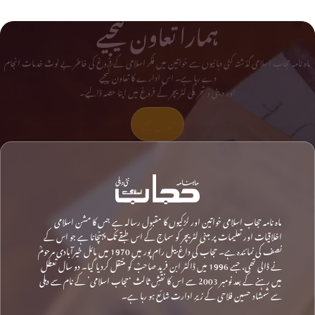
ہمارا تعاون کیجیے
ماہ نامہ حجاب اسلامی گذشتہ کئی دہائیوں سے خواتین میں فکر اسلامی کے فروغ کی خاطر بے لوث خدمات انجام
دے رہا ہے۔ اس ادارے کا تعاون کیجیے
اور دینی و تحریکی لٹریچر کے فروغ میں اپنا حصہ ڈالیے۔
تعاون کیجیے
ماہ نامہ حجاب اسلامی خواتین اور لڑکیوں کا مقبول رسالہ ہے جس کا مشن اسلامی
اخلاقیات اور تعلیمات پر مبنی لٹریچر کو سماج کے اس طبقے تک پہنچانا ہے جو اس کے
نصف کی نمائندہ ہے۔ حجاب کی داغ بیل رام پور میں 1970 میں مائل خیرآبادی مرحومؒ
نے ڈالی تھی، جسے 1996 میں ڈاکٹر ابن فرید صاحبؒ کو منتقل کردیا گیا۔ دو سال تعطل
میں رہنے کے بعد نومبر 2003 سے اس کا نقشِ ثالث ‘حجاب اسلامی’ کے نام سے دہلی
سے شمشاد حسین فلاحی کے زیرِ ادارت شائع ہو رہا ہے۔