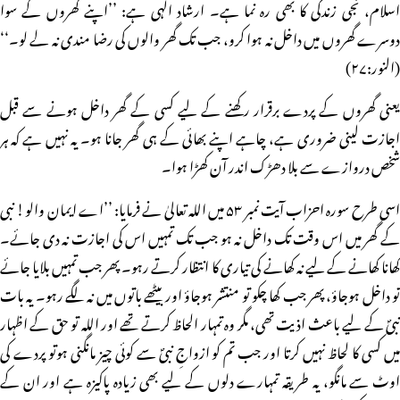
اسلام، نجی زندگی کا بھی رہ نما ہے۔ ارشاد الٰہی ہے: ’’اپنے گھروں کے سوا
دوسرے گھروں میں داخل نہ ہوا کرو، جب تک گھر والوں کی رضا مندی نہ لے لو۔‘‘
(النور:۲۷)
یعنی گھروں کے پردے برقرار رکھنے کے لیے کسی کے گھر داخل ہونے سے قبل
اجازت لینی ضروری ہے، چاہے اپنے بھائی کے ہی گھر جانا ہو۔ یہ نہیں ہے کہ ہر
شخص دروازے سے بلا دھڑک اندر آن کھڑا ہوا۔
اسی طرح سورہ احزاب آیت نمبر ۵۳ میں اللہ تعالیٰ نے فرمایا: ’’اے ایمان والو! نبی
کے گھر میں اس وقت تک داخل نہ ہو جب تک تمہیں اس کی اجازت نہ دی جائے۔
کھانا کھانے کے لیے نہ کھانے کی تیاری کا انتظار کرتے رہو۔ پھر جب تمہیں بلایا جائے
تو داخل ہوجاؤ، پھر جب کھا چکو تو منتشر ہوجاؤ اور بیٹھے باتوں میں نہ لگے رہو۔ یہ بات
نبیؐ کے لیے باعث اذیت تھی، مگر وہ تمہار الحاظ کرتے تھے اور اللہ تو حق کے اظہار
میں کسی کا لحاظ نہیں کرتا اور جب تم کو ازواجِ نبیؐ سے کوئی چیز مانگنی ہوتو پردے کی
اوٹ سے مانگو، یہ طریقہ تمہارے دلوں کے لیے بھی زیادہ پاکیزہ ہے اور ان کے