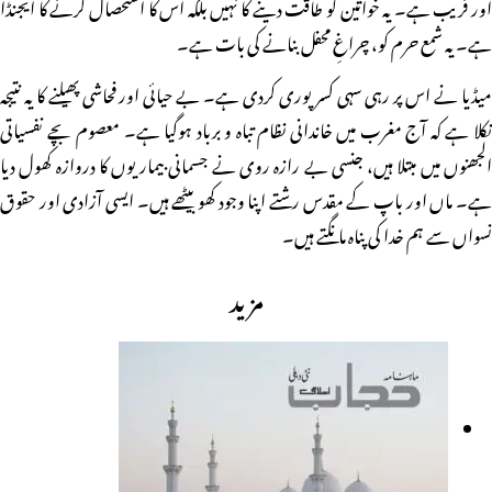
اور فریب ہے۔ یہ خواتین کو طاقت دینے کا نہیں بلکہ اس کا استحصال کرنے کا ایجنڈا
ہے۔ یہ شمع حرم کو، چراغِ محفل بنانے کی بات ہے۔
میڈیا نے اس پر رہی سہی کسر پوری کردی ہے۔ بے حیائی اور فحاشی پھیلنے کا یہ نتیجہ
نکلا ہے کہ آج مغرب میں خاندانی نظام تباہ و برباد ہوگیا ہے۔ معصوم بچے نفسیاتی
الجھنوں میں مبتلا ہیں، جنسی بے رازہ روی نے جسمانی بیماریوں کا دروازہ کھول دیا
ہے۔ ماں اور باپ کے مقدس رشتے اپنا وجود کھو بیٹھے ہیں۔ ایسی آزادی اور حقوق
نسواں سے ہم خدا کی پناہ مانگتے ہیں۔
مزید