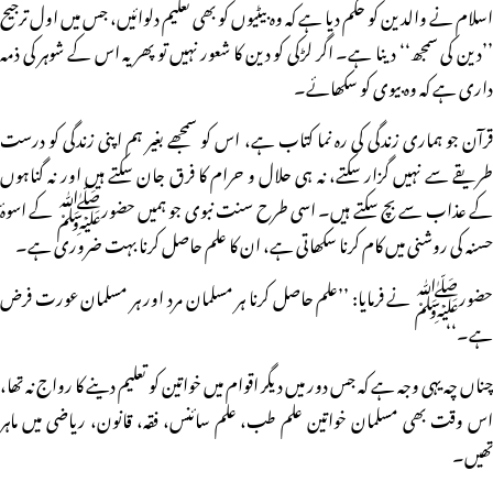
اسلام نے والدین کو حکم دیا ہے کہ وہ بیٹیوں کو بھی تعلیم دلوائیں، جس میں اول ترجیح
’’دین کی سمجھ‘‘ دینا ہے۔ اگر لڑکی کو دین کا شعور نہیں تو پھر یہ اس کے شوہر کی ذمہ
داری ہے کہ وہ بیوی کو سکھائے۔
قرآن جو ہماری زندگی کی رہ نما کتاب ہے، اس کو سمجھے بغیر ہم اپنی زندگی کو درست
طریقے سے نہیں گزار سکتے، نہ ہی حلال و حرام کا فرق جان سکتے ہیں اور نہ گناہوں
کے عذاب سے بچ سکتے ہیں۔ اسی طرح سنت نبوی جو ہمیں حضورﷺ کے اسوۂ
حسنہ کی روشنی میں کام کرنا سکھاتی ہے، ان کا علم حاصل کرنا بہت ضروری ہے۔
حضورﷺ نے فرمایا: ’’علم حاصل کرنا ہر مسلمان مرد اور ہر مسلمان عورت فرض
ہے۔‘‘
چناں چہ یہی وجہ ہے کہ جس دور میں دیگر اقوام میں خواتین کو تعلیم دینے کا رواج نہ تھا،
اس وقت بھی مسلمان خواتین علم طب، علم سائنس، فقہ، قانون، ریاضی میں ماہر
تھیں۔