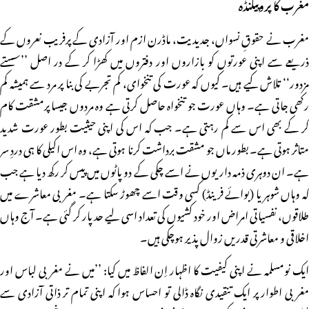
مغرب کا پروپیگنڈہ
مغرب نے حقوقِ نسواں، جدیدیت، ماڈرن ازم اور آزادی کے پرفریب نعروں کے
ذریعے سے اپنی عورتوں کو بازاروں اور دفتروں میں کھڑا کر کے در اصل ’’سستے
مزدور‘‘ تلاش کیے ہیں۔ کیوں کہ عورت کی تنخوای، کم تجربے کی بنا پر مرد سے ہمیشہ کم
رکھی جاتی ہے۔ وہاں عورت جو تنخواہ حاصل کرتی ہے وہ مردوں جیسا پرمشقت کام
کر کے بھی اس سے کم رہتی ہے۔ جب کہ اس کی اپنی حیثیت بطور عورت شدید
متاثر ہوتی ہے۔ بطور ماں جو مشقت برداشت کرنا ہوتی ہے، وہ اس اکیلی کا ہی دردِ سر
ہے۔ ان دوہری ذمہ داریوں نے اسے چکی کے دو پاٹوں میں پیس کر رکھ دیا ہے جب
کہ وہاں شوہر یا (بوائے فرینڈ) کسی وقت اسے چھوڑ سکتا ہے۔ مغربی معاشرے میں
طلاقوں، نفسیاتی امراض اور خود کشیوں کی تعداد اسی لیے حد پار کر گئی ہے۔ آج وہاں
اخلاقی و معاشرتی قدریں زوال پذیر ہوچکی ہیں۔
ایک نومسلمہ نے اپنی کیفیت کا اظہار اِن الفاظ میں کیا: ’’میں نے مغربی لباس اور
مغربی اطوار پر ایک تنقیدی نگاہ ڈالی تو احساس ہوا کہ اپنی تمام تر ذاتی آزادی سے