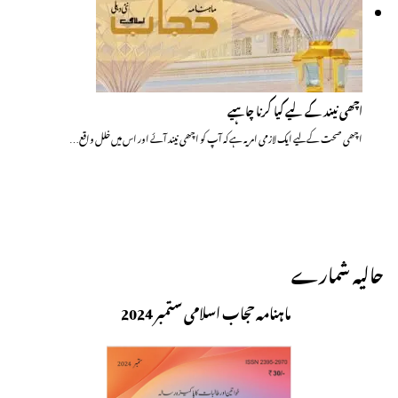
اچھی نیند کے لیے کیا کرنا چاہیے
اچھی صحت کے لیے ایک لازمی امر یہ ہے کہ آپ کو اچھی نیند آئے اور اس میں خلل واقع…
حالیہ شمارے
ماہنامہ حجاب اسلامی ستمبر 2024