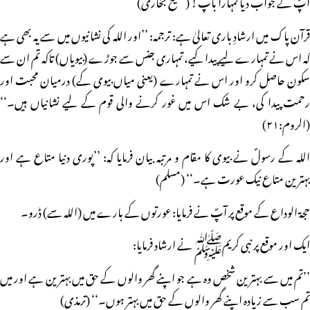
آپؐ نے جواب دیا تمہارا باپ! (صحیح بخاری)
قرآن پاک میں ارشادِ باری تعالیٰ ہے: ترجمہ: ’’اور اللہ کی نشانیوں میں سے یہ بھی ہے
کہ اس نے تمہارے لیے پیدا کیے، تمہاری جنس سے جوڑے (بیویاں) تاکہ تم ان سے
سکون حاصل کرو اور اس نے تمہارے (یعنی میاں بیوی کے) درمیان محبت اور
رحمت پیدا کی، بے شک اس میں غور کرنے والی قوم کے لیے نشانیاں ہیں۔‘‘
(الروم:۲۱)
اللہ کے رسولؐ نے بیوی کا مقام و مرتبہ بیان فرمایا کہ: ’’پوری دنیا متاع ہے اور
بہترین متاع نیک عورت ہے۔‘‘ (مسلم)
حجۃ الوداع کے موقع پر آپؐ نے فرمایا: عورتوں کے بارے میں (اللہ سے) ڈرو۔
ایک اور موقع پر نبی کریمﷺ نے ارشاد فرمایا:
’’تم میں سے بہترین شخص وہ ہے جو اپنے گھر والوں کے حق میں بہترین ہے اور میں
تم سب سے زیادہ اپنے گھر والوں کے حق میں بہتر ہوں۔‘‘ (ترمذی)