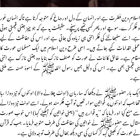
اسلام دین فطرت ہے اور انسان کے دل اور دماغ کو متوجہ کرتا ہے تاکہ انسان غور
و فکر کرے، سوچے اور پھر کسی نتیجے پر پہنچے۔ حقیقت یہ ہے کہ جو چیز جتنی قیمتی ہوتی
ہے، اسے سنبھالنے کی فکر اتنی ہی زیادہ کی جاتی ہے اور اس کی حفاظت کے لیے
عملی اقدامات کیے جاتے ہیں۔ اسی طرح دین اسلام میں ایک مسلمان عورت کا
مقام ہے۔ خالق کائنات نے عورت کو صنف نازک بنایا وہ جتنی نازک ہے اتنی
ہی قیمتی بھی ہے۔ اس کی دلیل ہمیں رسول اللہﷺ کے اسوۂ حسنہ سے ملتی
ہے۔
ایک بار حضورﷺ نے دیکھا کہ ساربان (اونٹ چلانے والا) اونٹوں کو تیز دوڑا رہا
تھا جب کہ اونٹوں پر خواتین سوار تھیں تو آپؐ فکر مند ہوئے، اسے اونٹ تیز دوڑانے
سے منع کیا اور فرمایا کہ ’’یہ قواریر ہیں‘‘ (یعنی خواتین کو آبگینے کہا) اس خوب صورت
مثال سے حضورﷺ نے خواتین کی حفاظت کی طرف متوجہ فرمایا۔ جب کہ قرآن
نے عورت کو کھیتی کہہ کر کسان کی سی دیکھ بھال کی طرف توجہ دلائی ہے۔