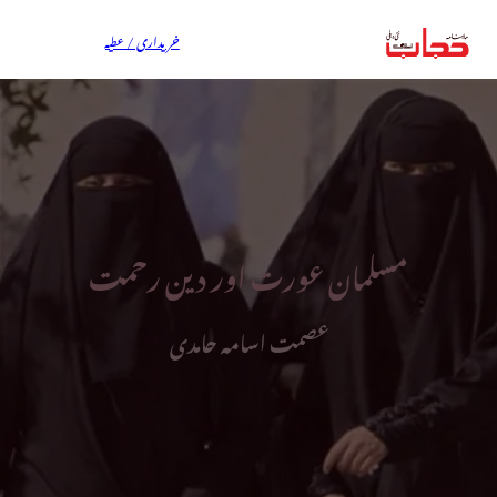
خریداری / عطیہ
مسلمان عورت اور دین رحمت
عصمت اسامہ حامدی