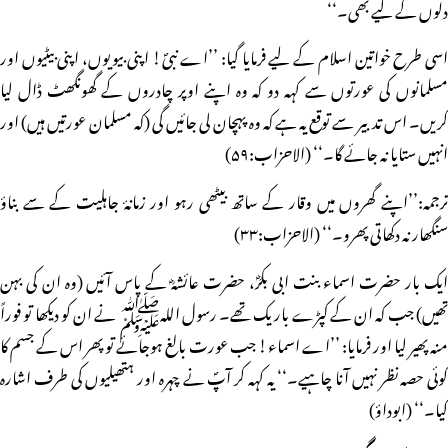
دلوں کے لیے بھی۔‘‘
اسی طرح خواتین اسلام کے لیے فرمایا گیا: ’’اے نبیؐ! اپنی بیویوں، اپنی بیٹیوں اور
مسلمانوں کی عورتوں سے کہہ دو کہ وہ اپنے اوپر چادروں کے گھونگھٹ ڈال لیا
کریں۔ اس تدبیر سے توقع یہ ہے کہ وہ پہچان لی جائیں گی (کہ مسلمان عورتیں ہیں) اور
انہیں ستایا نہ جائے گا۔‘‘ (الاحزاب:۵۹)
ترجمہ:’’اپنے گھروں میں وقار کے ساتھ بیٹھی رہو اور زمانۂ جاہلیت کے سے بناؤ
سنگھار نہ دکھاتی پھرو۔‘‘ (الاحزاب:۳۳)
ایک بار حضرت اسماء بنت ابی بکرؓ، حضرت عائشہؓ کے پاس آئیں (وہ ان کی بہن
تھیں) جب کہ ان کے کپڑے باریک تھے۔ رسول اللہﷺ نے ان کو دیکھا تو فوراً
منہ پھیر لیا اور فرمایا: ’’اے اسماء! جب عورت بالغ ہوجائے تو پھر اس کے جسم کا
کوئی حصہ نظر نہیں آنا چاہیے۔‘‘ یہ کہہ کر آپؐ نے چہرہ اور ہتھیلیوں کی طرف اشارہ
کیا۔‘‘ (ابوداؤ)