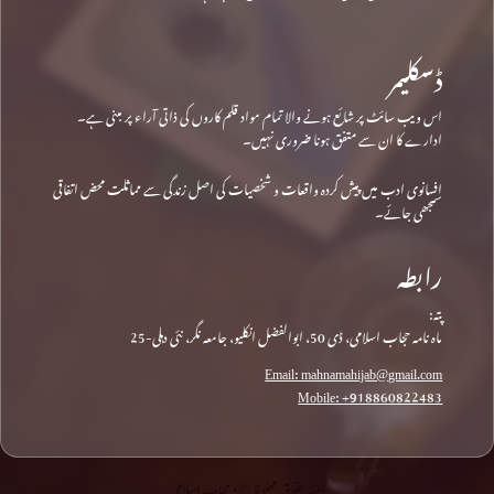
ڈسکلیمر
اس ویب سائٹ پر شائع ہونے والا تمام مواد قلم کاروں کی ذاتی آراء پر مبنی ہے۔
ادارے کا ان سے متفق ہونا ضروری نہیں۔
افسانوی ادب میں پیش کردہ واقعات و شخصیات کی اصل زندگی سے مماثلت محض اتفاقی
سمجھی جائے۔
رابطہ
پتہ:
ماہ نامہ حجاب اسلامی، ڈی 50، ابوالفضل انکلیو، جامعہ نگر، نئی دہلی-25
Email: mahnamahijab@gmail.com
Mobile: +918860822483
جملہ حقوق محفوظ © • حجاب اسلامی