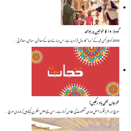
کووڈ-۱۹ کا خواتین پر بوجھ
2020 کو بغیر کسی شبہ کے ’’وبا‘‘ کا سال قرار دیا ہے، اس وبا نے دنیا کے معاشی، سماجی، معاشرتی…
خوبیاں بھی یاد رکھیں!
سوچ اور طرزِ فکر دراصل ہماری شخصیت کی عکاسی کرتا ہے۔ اسی لیے بعض مفکرین کہتے ہیں کہ ہماری سوچ…