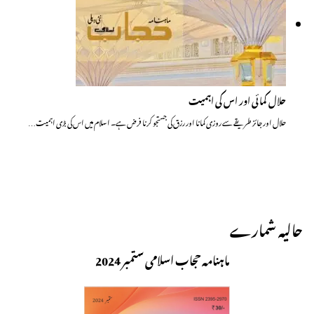
حلال کمائی اور اس کی اہمیت
حلال اور جائز طریقے سے روزی کمانا اور رزق کی جستجو کرنا فرض ہے۔ اسلام میں اس کی بڑی اہمیت…
حالیہ شمارے
ماہنامہ حجاب اسلامی ستمبر 2024