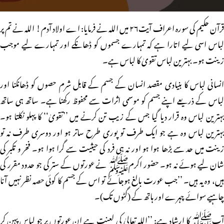
قرآن حکیم کی سورہ اعراف آیت۲۶ میں اللہ نے فرمایا: اے اولاد آدم! اللہ نے تم پر
لباس اسی لیے اتارا ہے کہ تمہارے جسموں کو ڈھانکے اور تمہارے لیے موجب
زینت ہو۔ بہترین لباس تقویٰ کا لباس ہے۔
انسانی لباس کا بنیادی مقصد انسان کے جسم کے قابل شرم حصوں کو ڈھانکنا اور
لباس کے ذریعے اپنے جسم کو موسمی اثرات سے محفوظ رکھنا ہے۔ ساتھ ہی ساتھ
بہترین لباس وہ قرار دیا گیا جس کے زیب تن کرنے میں ’’تقویٰ‘‘ کا پہلو نکلتا ہو۔
بہترین لباس وہ ہے جو ایک طرف تو پوری طرح ساتر ہو اور دوسری طرف نہ تو
زینت میں حد سے بڑھا ہوا ہو اور نہ ہی فرد کی حیثیت سے گرا ہوا ہو۔ فخر و تکبر کی
شان لیے ہوئے نہ ہو۔ حضور اکرمﷺ نے عورتوں کے ستر کی جو حدود مقرر کی
ہیں، وہ یہ ہیں۔ ’’جب عورت بالغ ہوجائے تو اس کے جسم کا کوئی حصہ نظر نہیں آنا
چاہیے سوائے چہرے اور ہاتھ کے (گٹوں تک)۔
آپﷺ کا ارشاد ہے: ’’اللہ تعالیٰ کی لعنت ہے ان عورتوں پر جو لباس پہن کر