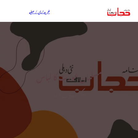
خریداری / عطیہ
مسلمان عورت کا لباس
پیکر سعادت معز