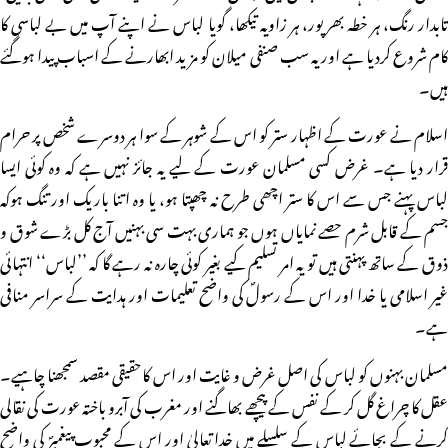
تابدار رنگ، ہر خطہ بھرپور، ہر زاویہ تیکھا، گویا لباس نے اپنے آپ میں بے لباسی کا
کام شروع کردیا ہے اور یہ سب صنفی میلان کو مزید ابھارنے کے اسباب پیدا ہوگئے
ہیں۔
اسلام نے عورت کے اظہار ستر کو اس کے شوہر کے سوا ہر دوسرے شخص پر حرام
قرار دیا ہے۔ غرض کسی مسلمان عورت کے لیے یہ جائز نہیں ہے کہ وہ کوئی ایسا
لباس پہنے جس سے اس کا ستر اچھی طرح نہ چھپتا ہو، یا وہ اتنا باریک اور تنگ ہوکہ
جسم کے قابل شرم حصے نمایاں ہوں جو ہماری بہت سی بہنیں آج کل بڑے شوق و
ذوق کے ساتھ پہنتی ہیں تو یہ امر تسلیم کیے بغیر کوئی چارہ نہ رہے گا کہ ’’لباس‘‘ انتہائی
غیر اسلامی یا خدا اور اس کے رسولؐ کی واضح تعلیمات اور ہدایت کے سراسر منافی
ہے۔
مسلمان بہنوں کو لباس کی اصل غرض و غایت اور اس کاحقیقی مقصد سمجھنا چاہیے۔
عقل کا چراغ گل کر کے نفس کے پیچھے بھاگنے اور مغرب کی آبرو باختہ عورت کی نقالی
کرنے کے بجائے لباس کے سلسلے میں خدا تعالیٰ اور اس کے محبوب پیغمبرؐ کی واضح