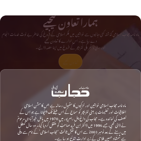
ہمارا تعاون کیجیے
ماہ نامہ حجاب اسلامی گذشتہ کئی دہائیوں سے خواتین میں فکر اسلامی کے فروغ کی خاطر بے لوث خدمات انجام
دے رہا ہے۔ اس ادارے کا تعاون کیجیے
اور دینی و تحریکی لٹریچر کے فروغ میں اپنا حصہ ڈالیے۔
تعاون کیجیے
ماہ نامہ حجاب اسلامی خواتین اور لڑکیوں کا مقبول رسالہ ہے جس کا مشن اسلامی
اخلاقیات اور تعلیمات پر مبنی لٹریچر کو سماج کے اس طبقے تک پہنچانا ہے جو اس کے
نصف کی نمائندہ ہے۔ حجاب کی داغ بیل رام پور میں 1970 میں مائل خیرآبادی مرحومؒ
نے ڈالی تھی، جسے 1996 میں ڈاکٹر ابن فرید صاحبؒ کو منتقل کردیا گیا۔ دو سال تعطل
میں رہنے کے بعد نومبر 2003 سے اس کا نقشِ ثالث ‘حجاب اسلامی’ کے نام سے دہلی
سے شمشاد حسین فلاحی کے زیرِ ادارت شائع ہو رہا ہے۔