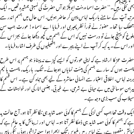
بھی ننگی رہیں۔‘‘ حضرت اسماء بنت ابوبکرؓ جو آں حضرتؐ کی نسبتی ہمشیرہ تھیں۔ ایک
مرتبہ آپؐ کے سامنے باریک لباس پہن کر حاضر ہوئیں، اس حال میں جسم اندر سے
جھلک رہا تھا۔ حضورؐ نے فوراً نظر پھیری اور فرمایا اے اسماء! عورت جب سن
بلوغ کو پہنچ جائے تو درست نہیں کہ اس کے جسم میں کچھ دیکھا جائے بجز اس کے
اور اس کے۔ یہ کہہ کر آپ نے اپنے چہرے اور ہتھیلیوں کی طرف اشارہ فرمایا۔
حضرت عمرؓ کا ارشاد ہے کہ اپنی عورتوں کو ایسے کپڑے نہ پہناؤ جو جسم پر اس طرح
چست ہوں کہ سارے جسم کی ہیئت نمایاں ہوجائے۔ تنگ، باریک، چست یا نیم
برہنہ لباس، اخلاقی اعتبار سے انسانی معاشرہ کے لیے بھی تباہ کن ہے۔ اس قسم کا
پیرہن سوسائٹی میں بے حیائی بے شرمی، بے غیرتی، جنسی انارکی اور خواہشات کے
سیلاب کی سب بڑی وجہ ہے۔
ایک وقت تھا جب کسی لڑکی کے جسم کا کوئی حصہ شاید ہی ننگا نظر آتا ہو، آج حالت یہ
ہے کہ جسم کا کوئی حصہ شاید ہی ڈھکا نظر آتا ہو۔ لباس اور زیبائش کا یہ عالم ہے کہ
نمائش مقصود ہے، نئے لباس میں ملبوس تنگ ابھرا ہوا سینہ تراشی ہوئی، ننگی باہیں،