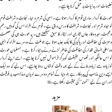
تعلیمات اور ہدایات پر عمل کرنا چاہیے۔
عورت کا کردار ساری قوم کا کردار ہوتا ہے۔ اسی کی شرم و حیا، نجابت و شرافت قوم
کو حیاو شرم اورنجابت و شرافت کا درس دیتی ہے۔ قوم کے افراد اس کی گودمیں رحم
ومحبت، مہرووفا، جاں نثاری اور ایثار کا سبق سیکھتے ہیں۔ یہ عورت ہی کی عصمت
وعزت کی حفاظت اور پاکیزگی کا نیک جذبہ ہوتا ہے جو ملت کے دوسرے افراد کو انہی
دو اعلی انسانی اقدار کی حفاظت کی خاطر لڑنے مرنے پر تیار کرتا ہے۔ مسلمان عورت
کو اس عالمگیر اور ٹھوس حقیقت کوہرگز فراموش نہیں کرنا چاہیے۔ اسے اپنے کردار
کوزیادہ سے زیادہ بنانے کے لیے ہمہ وقت کوشاں رہنا چاہیے، اس لیے کہ وہ ایک
ایسے دین مذہب کی پیروکار ہے جو دنیا کے تمام دوسرے ادیان ومذاہب پر فوقیت
اور ان کے لیے ’’نمونہ‘‘ کی حیثیت رکھتا ہے۔lll
مزید