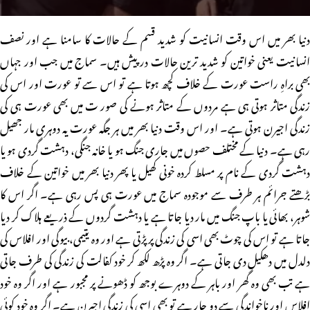
دنیا بھر میں اس وقت انسانیت کو شدید قسم کے حالات کا سامنا ہے اور نصف
انسانیت یعنی خواتین کو شدید ترین حالات درپیش ہیں۔ سماج میں جب اور جہاں
بھی براہِ راست عورت کے خلاف کچھ ہوتا ہے تو اس سے تو عورت اور اس کی
زندگی متاثر ہوتی ہی ہے مردوں کے متاثر ہونے کی صور ت میں بھی عورت ہی کی
زندگی اجیرن ہوتی ہے۔ اور اس وقت دنیا بھر میں ہر جگہ عورت یہ دوہری مار جھیل
رہی ہے۔ دنیا کے مختلف حصوں میں جاری جنگ ہو یا خانہ جنگی، دہشت گردی ہو یا
دہشت گردی کے نام پر مسلط کردہ خونی کھیل یا پھر دنیا بھر میں خواتین کے خلاف
بڑھتے جرائم ہر طرف سے موجودہ سماج میں عورت ہی پس رہی ہے۔ اگر اس کا
شوہر، بھائی یا باپ جنگ میں مار دیا جاتا ہے یا دہشت گردوں کے ذریعے ہلاک کر دیا
جاتا ہے تو اس کی چوٹ بھی اسی کی زندگی پر پڑتی ہے اور وہ یتیمی، بیوگی اور افلاس کی
دلدل میں دھکیل دی جاتی ہے۔ اگر وہ پڑھ لکھ کر خود کفالت کی زندگی کی طرف جاتی
ہے تب بھی وہ گھر اور باہر کے دوہرے بوجھ کو ڈھونے پر مجبور ہے اور اگر وہ خود
افلاس اور ناخواندگی سے دو چار ہے تو بھی اسی کی زندگی اجیرن ہے۔ اگر وہ خود کوئی