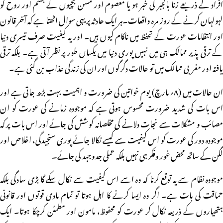
افراد کے ذریعے زنا بالجبر کی خبر ہو یا معصوم اور کمسن بچیوں کے جسم اور روح کو
لہولہان کرنے کے روز مرہ واقعات۔ہر ایک حادثہ پر یہی سوال اٹھتا ہے کہ آخر قانون
اور انتظامات عورت کے تحفظ میں ناکام کیوں ہیں۔ اور یہ کیفیت صرف تیسری دنیا
کے ترقی پذیر ممالک ہی میں نہیں پوری دنیا میں یکساں طور پر نظر آتی ہے۔ بلکہ ترقی
یافتہ اور مغربی ممالک میں تو حالات دگرگوں اور ان کی زندگی عذاب بن گئی ہے۔
ان حالات میں (۸؍ مارچ) یوم خواتین کی ضرورت و اہمیت بہت بڑھ جاتی ہے اور
اس بات کی شدید ضرورت محسوس ہوتی ہے کہ موجودہ زمانے کی عورت کو ان
مصائب و مشکلات سے نجات دلانے کی مخلصانہ کوشش کی جائے اور اس بات پر کہ
موجودہ دور کی عورت کو اس کیفیت سے کیسے نکالا جائے پوری سنجیدگی، اخلاص اور
لگن کے ساتھ محض غور وفکر ہی نہیں بلکہ عملی جدوجہد کی جائے۔
موجودہ نظام سے یہ توقع کرنا کہ وہ اسے اس کیفیت سے نکال سکے گا بڑی سادگی بلکہ
حماقت کی بات ہے۔ اگر وہ ایسا کرنے کا اہل ہوتا تو تمام مادی قوتوں اور قانونی
ہتھیاروں کے ذریعہ نکال کر عورت کو محفوظ، مامون اور مطمئن کرچکا ہوتا۔ ایک