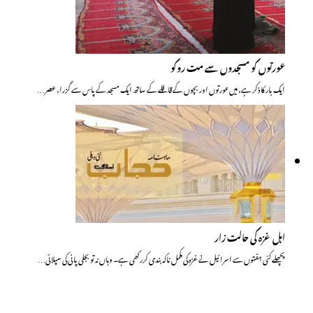
عورتوں کو مسجدوں سے مت روکو
ایک بار کا ذکر ہے، میں عورتوں اور بچوں کے قافلے کے ساتھ ایک مسجد کے پاس سے گزرا، عصر…
اہل غزہ کی حالت زار
پچھلے کئی ہفتوں سے اسرائیل نے غزہ کی مکمل ناکہ بندی کررکھی ہے۔ وہاں نہ تو بجلی پانی کی سپلائی…