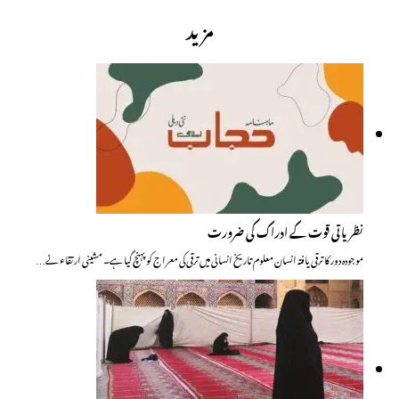
مزید
نظریاتی قوت کے ادراک کی ضرورت
موجودہ دور کا ترقی یافتہ انسان معلوم تاریخ انسانی میں ترقی کی معراج کو پہنچ گیا ہے۔ مشینی ارتقاء نے…