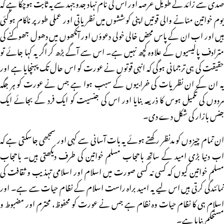
صدی سے زائد کے طویل عرصہ اور اس کی نام نہاد جدوجہد سے یہ ثابت ہوچکا ہے کہ
یوم خواتین منانے والی قوتیں اپنی کوششوں میں نظریاتی اور عملی طور پر ناکام ہوگئی
ہیں اور اب ان کے پاس محض خالی خولی دعوؤں اور آنکھوں میں دھول جھوکنے کی
مترادف پالیسیوں کے علاوہ کچھ نہیں ہے۔ اس سے آگے بڑھ کر اگر یہ کہا جائے تو
حقیقت کی ہی ترجمانی ہوگی کہ انہی قوتوں نے عورت کو اس حال تک پہنچایا ہے اور
یہ ان کے ان نظریات کی خرابیوں کے سبب ہوا ہے جس نے عورت کو ہر جگہ
مردوں کی تکمیل ہوس کا ذریعہ بنایا اور اس کی جنسیت کو ایک فرد کے بجائے ایک
جنس بازار کی شکل دے دی۔
ان تمام چیزوں کو مدنظر رکھتے ہوئے یہ بات آسانی سے کہی اور سمجھی جاسکتی ہے کہ
اب دنیا بڑی امید کے ساتھ باحجاب مسلم خواتین کی طرف دیکھتی ہیں۔ باحجاب
مسلم خواتین کیوں کہ کسی نہ کسی صورت میں اسلام اور اسلامی تہذیب و ثقافت کی
نمائندگی کرتی ہیں اس لیے یہ امید براہ راست اسلام کے نظام حیات سے ہے۔ اور
اسلام ہی کا نظام حیات وہ نظام ہے جس نے عورت کو محفوظ، محترم اور مضبوط و
مستحکم بنایا ہے۔