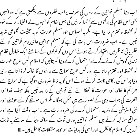
اب دنیا مسلم خواتین کے رول کی طرف پرامید نظروں سے دیکھتی ہے کہ وہ انہیں
بھی اس نظام کی برکتوں سے آشنا کرائیں گی جس نظام کو انہوں نے اختیار کر کے خود
کو محفوظ و محترم بنا لیا ہے۔ مگر یہ احساس خود مسلم عورت کو بہ حیثیت مجموعی شاید
نہیں ہے۔ اب ضرورت اس بات کی ہے کہ مسلم خواتین عالمی یوم خواتین کو نئے
نظریاتی تناظر میں اختیار کرتے ہوئے اس دن کو لوگوں کے سامنے ایک متبادل نظام
زندگی کو پیش کرنے کے لیے استعمال کرکے دنیا کو بتائیں کہ اسلام کس طرح عورت
کو محفوظ اور محترم بناتا ہے اور کس طرح سماج سے برائیوں کا خاتمہ کر ڈالتا ہے۔ نیز
دنیا پر اس کی ناکامی ثابت کرتے ہوئے اس کو یہ بتانا ضروری ہوگیا ہے کہ سماج سے
جرائم کا خاتمہ اور عورت کا تحفظ نئے نئے قوانین کے ذریعہ نہیں بلکہ خوف خدا اور
آخرت کی جواب دہی کے تصو رسے ہی ممکن ہوگا۔ مگر اس موقعے کو نئے حوصلے اور
نئی اسٹریٹجی کے ذریعہ استعمال کرنے کی ضرور رت ہے۔ اب وقت آگیا ہے اور
مواقع مطالبہ کرتے ہیں مسلم خواتین پوری قوت کے ساتھ دنیا کے سامنے یہ ثابت
کردیں کہ اسلام کا نظریہ اور اسی کی ہدایات موجودہ مشکلات کا حل ہیں۔lll