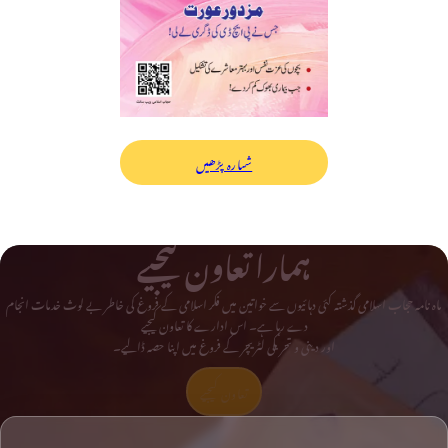
شمارہ پڑھیں
ہمارا تعاون کیجیے
ماہ نامہ حجاب اسلامی گذشتہ کئی دہائیوں سے خواتین میں فکر اسلامی کے فروغ کی خاطر بے لوث خدمات انجام
دے رہا ہے۔ اس ادارے کا تعاون کیجیے
اور دینی و تحریکی لٹریچر کے فروغ میں اپنا حصہ ڈالیے۔
تعاون کیجیے