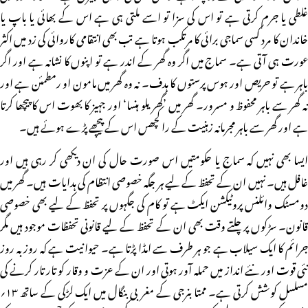
غلطی یا جرم کرتی ہے تو اس کی سزا تو اسے ملتی ہی ہے اس کے بھائی یا باپ یا
خاندان کا مرد کسی سماجی برائی کا مرتکب ہوتا ہے تب بھی انتقامی کاروائی کی زد میں اکثر
عورت ہی آتی ہے۔ سماج میں اگر وہ گھر کے اندر ہے تو اپنوں کا نشانہ ہے اور اگر
باہر ہے تو حریص اور ہوس پرستوں کا ہدف۔ نہ وہ گھر میں مامون او رمطمئن ہے اور
نہ گھر سے باہر محفوظ و مسرور۔ گھر میں ’گھریلو ہنسا‘ اور جہیز کا بھوت اس کا پیچھا کرتا
ہے اور گھر سے باہر مجرمانہ زہنیت کے راکچھس اس کے پیچھے پڑے ہوئے ہیں۔
ایسا بھی نہیں کہ سماج یا حکومتیں اس صورت حال کی ان دیکھی کر رہی ہیں اور
غافل ہیں۔ نہیں ان کے تحفظ کے لیے ہر جگہ خصوصی انتظام کی ہدایات ہیں۔ گھر میں
دومسٹک وائلنس پروٹیکشن ایکٹ ہے تو کام کی جگہوں پر تحفظ کے لیے بھی خصوصی
قانون۔ سڑکوں پر چلتے وقت بھی ان کے تحفظ کے لیے قانونی تحفظات موجود ہیں مگر
جرائم کا ایک سیلاب ہے جو ہر طرف سے امڈا پڑتا ہے۔ حیوانیت ہے کہ روز بہ روز
نئی قوت اور نئے انداز میں حملہ آور ہوتی اور ان کے عزت و وقار کو تار تار کرنے کی
مسلسل کوشش کرتی ہے۔ ممتا بنرجی کے مغربی بنگال میں ایک لڑکی کے ساتھ ۱۳؍