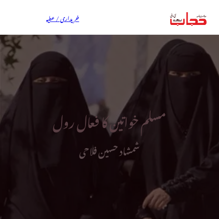
خریداری / عطیہ
مسلم خواتین کا فعال رول
شمشاد حسین فلاحی