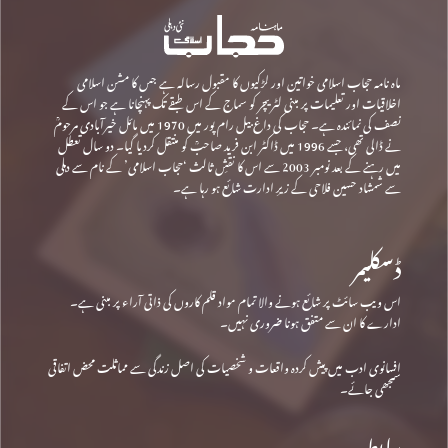
ماہ نامہ حجاب اسلامی خواتین اور لڑکیوں کا مقبول رسالہ ہے جس کا مشن اسلامی
اخلاقیات اور تعلیمات پر مبنی لٹریچر کو سماج کے اس طبقے تک پہنچانا ہے جو اس کے
نصف کی نمائندہ ہے۔ حجاب کی داغ بیل رام پور میں 1970 میں مائل خیرآبادی مرحومؒ
نے ڈالی تھی، جسے 1996 میں ڈاکٹر ابن فرید صاحبؒ کو منتقل کردیا گیا۔ دو سال تعطل
میں رہنے کے بعد نومبر 2003 سے اس کا نقشِ ثالث ‘حجاب اسلامی’ کے نام سے دہلی
سے شمشاد حسین فلاحی کے زیرِ ادارت شائع ہو رہا ہے۔
ڈسکلیمر
اس ویب سائٹ پر شائع ہونے والا تمام مواد قلم کاروں کی ذاتی آراء پر مبنی ہے۔
ادارے کا ان سے متفق ہونا ضروری نہیں۔
افسانوی ادب میں پیش کردہ واقعات و شخصیات کی اصل زندگی سے مماثلت محض اتفاقی
سمجھی جائے۔
رابطہ