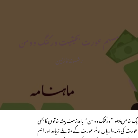
مسلم عورت بحیثیت ورکنگ وومن
رخسانہ نازنین
 خاص پہلو ’’ورکنگ وومن‘‘ یا ملازمت پیشہ خاتون کا بھی
رت کی ذمہ داریاں عالم عورت کے مقابلے زیادہ اور اہم