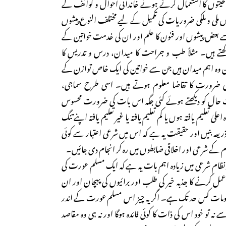
صلاحیتوں کا استعمال کرتے ہوئے خاندانی احوال و کوائف کے
ں ملی و ملکی ضروریات کی تکمیل کے لیے مختلف النوع پیشوں
 بعض پیشوں اور فنون کا علم اور ان کی خدمت خواتین کے
کھتے ہیں۔ مثلاً طب و جراحت کا میدان، درس و تدریس کا
ان وہ اہم میدان ہیں جن سے خواتین کی ایک خاص توازن کے
کی ضرورت کا تقاضا معلوم ہوتے ہیں۔ اسی طرح سماجی،
 حال کو دیکھتے ہوئے کئی جگہ اس بات کی ضرورت محسوس
لیٰ تعلیم یافتہ ہوں یا کم تعلیم یافتہ یا غیر تعلیم یافتہ اپنے تنگ
 ذریعہ بنیں اور حقیقت یہ ہے کہ اس میں شرعی اعتبار سے کوئی
ام کے شرعی اور اخلاقی ضابطوں میں رہ کر انجام دی جائیں۔
نظام شرعی میں زیادہ اہم بات یہ ہے کہ ایک مسلم عورت کی
 عمل کرنے کا جذبہ خیر کی طلب اور برائیوں کی پہچان اور ان
ومات کس حد تک ہے۔ اگر یہ چیز اس مسلم عورت کے اندر
 تو خود اس کی ذات کا کوئی فائدہ ہوگا اور نہ ہی وہ مقاصد