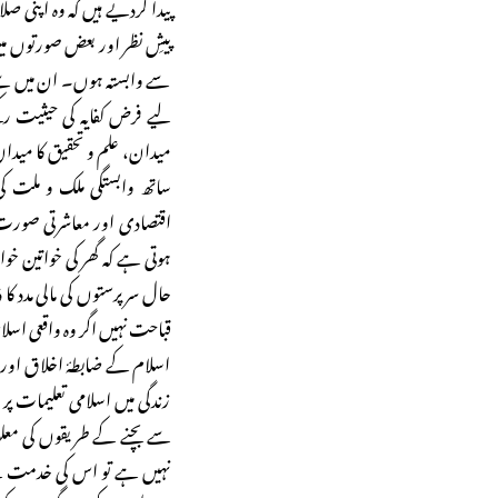
پیدا کردیے ہیں کہ وہ اپنی 
پیشِ نظر اور بعض صورتوں می
سے وابستہ ہوں۔ ان میں سے
لیے فرض کفایہ کی حیثیت ر
میدان، علم و تحقیق کا مید
ساتھ وابستگی ملک و ملت 
اقتصادی اور معاشرتی صورت
ہوتی ہے کہ گھر کی خواتین خواہ اع
حال سرپرستوں کی مالی مدد کا
قباحت نہیں اگر وہ واقعی اسل
اسلام کے ضابطۂ اخلاق اور 
زندگی میں اسلامی تعلیمات پر
سے بچنے کے طریقوں کی معل
نہیں ہے تو اس کی خدمت سے نہ