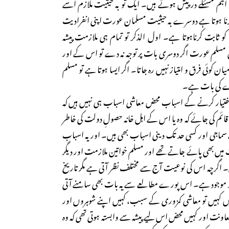
 اہم مسئلے درپیش ہوتے ہیں۔ ایک تو بہ حیثیت ملازم اسے
رنا ہوتا ہے دوسرے بہ حیثیت مسلمان عورت اپنی انفرادیت
 کو ثابت کرناہوتا ہے۔ اول الذکر تو تمام ہی ملازمت پیشہ
ن مسلم عورت اگر دوسری بات پر توجہ نہ دے تو اس کے اور
ن کوئی فرق و امتیاز نہیں رہ جاتا۔ اگر ایسا ہوتا ہے تو مسلم
ے کی بات ہے۔
یار کرنے کے اسباب محض معاشی اسباب ہی نہیں ہیں کہ
ئم کی جائے کہ وہ یا اس کے اہل خانہ حصولِ دولت کی خاطر
 سماجی اور کسی حد تک دینی اسباب بھی ہیں۔ اور یہ اسباب
ت میں بھی پائے جاتے تھے اور مسلم خواتین ملازمت اور دیگر
 اگرچہ اس کی نوعیت آج سے مختلف نظر آتی ہے مگر تاریخ
ر موجود ہے۔ اس پورے مطالعے سے یہ بات بھی سامنے آتی
یں کہیں تو معاشی کمزوری کے سبب، کہیں اپنے شوہروں اور
عاونت اور کہیں محض اس لیے پیشہ سے وابستہ ہوتی تھی کہ وہ