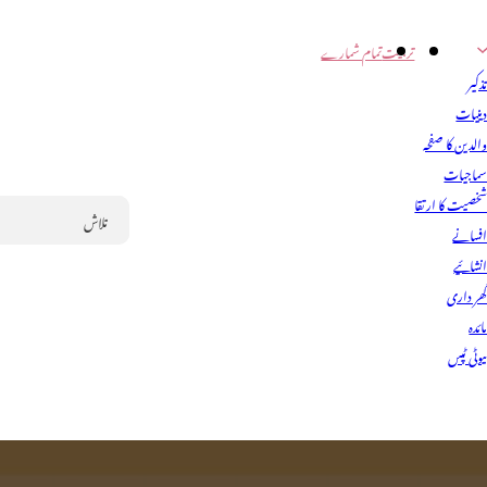
تربیت
تمام شمارے
ذکیر
ینیات
الدین کا صفحہ
ماجیات
خصیت کا ارتقا
فسانے
Search
نشائیے
ھر داری
ائدہ
یوٹی ٹپس