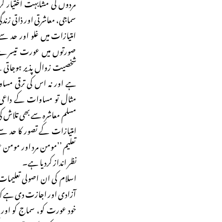
مردوں کی مشابہت اختیار 
سماجی، معاشرتی اور ذاتی ز
امتیازات میں غلو اور حد س
صورتوں میں عورت تیسرے د
شخصیت زوال پذیر ہوجاتی ہے۔
ہے اور نہ اس کی ترقی مسا
مثال تو مساوات کے داعی م
مسلم معاشرہ سے بھی تلاش ک
امتیازات کے تصور کا حد س
نظر انداز کردیا ہے۔
اسلام کی ان اصولی تعلیما
آزادی اور اجازت دی ہے کہ 
خود عورت کو، سماج کو اور