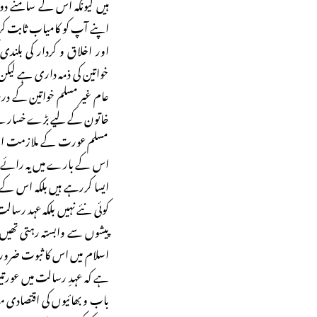
ہیں کیونکہ اس کے سامنے دو
اپنے آپ کو کامیاب ثابت ک
اور اخلاق و کردار کی بلندی
خواتین کی ذمہ داری ہے لیک
عام غیر مسلم خواتین کے درمیا
خاتون کے لیے بڑے خسار
مسلم عورت کے ملازمت اخت
اس کے بارے میں یہ رائے قا
ایسا کررہے ہیں بلکہ اس کے
کوئی نئے نہیں بلکہ عہد رسال
پیشوں سے وابستہ رہتی تھیں۔
اسلام میں اس کا ثبوت ضرو
ہے کہ عہدِ رسالت میں عورت
باب و بھائیوں کی اقتصادی م