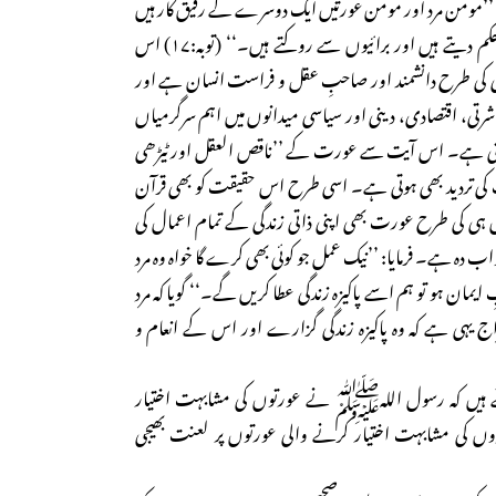
 ہے: ’’مومن مرد اور مومن عورتیں ایک دوسرے کے رفیق کار ہیں
وہ (آپس میں) نیک باتوں کا حکم دیتے ہیں اور برائیوں سے روکتے ہیں۔‘‘ (توبہ:۱۷) اس
ی کی طرح دانشمند اور صاحبِ عقل و فراست انسان ہے اور
رتی، اقتصادی، دینی اور سیاسی میدانوں میں اہم سرگرمیاں
تی ہے۔ اس آیت سے عورت کے ’’ناقص العقل اور ٹیڑھی
کی تردید بھی ہوتی ہے۔ اسی طرح اس حقیقت کو بھی قرآن
 ہی کی طرح عورت بھی اپنی ذاتی زندگی کے تمام اعمال کی
اب دہ ہے۔ فرمایا: ’’نیک عمل جو کوئی بھی کرے گا خواہ وہ مرد
ایمان ہو تو ہم اسے پاکیزہ زندگی عطا کریں گے۔‘‘ گویا کہ مرد
 یہی ہے کہ وہ پاکیزہ زندگی گزارے اور اس کے انعام و
ے ہیں کہ رسول اللہﷺ نے عورتوں کی مشابہت اختیار
ں کی مشابہت اختیار کرنے والی عورتوں پر لعنت بھیجی