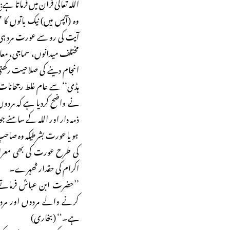
اللہ تعالیٰ قرآن میں فرماتا
آیت کی رو سے عورت مرد ہ
مختلف میدانوں، سماجی، معاش
انجام دینے کی صلاحیت رکھ
ہڈی‘‘ سے عام غلط رجحانات 
نے واضح کردیا ہے کہ مردوں
ذمہ دار اور اللہ کے سامنے جو
ہو یا عورت بشرطیکہ وہ صاحبِ 
کی طرح عورت کی بھی معراج
اکرام کی حقدار ٹھہرے۔
’’حضرت ابن عباسؓ فرمات
کرنے والے مردوں اور مردو
ہے۔‘‘ (بخاری)