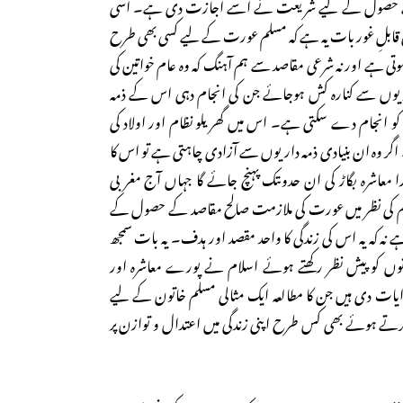
 حصول کے لیے شریعت نے اسے اجازت دی ہے۔ اسی
ائی قابلِ غور بات یہ ہے کہ مسلم عورت کے لیے کسی بھی طرح
ہوتی ہے اور نہ شرعی مقاصد سے ہم آہنگ کہ وہ عام خواتین کی
اریوں سے کنارہ کش ہوجائے جن کی انجام دہی اس کے ذمہ
و انجام دے سکتی ہے۔ اس میں گھریلو نظام اور اولاد کی
ر وہ ان بنیادی ذمہ داریوں سے آزادی چاہتی ہے تو اس کا
را معاشرہ بگاڑ کی ان حدوںتک پہنچ جائے گا جہاں آج مغربی
لام کی نظر میں عورت کی ملازمت صالح مقاصد کے حصول کے
ہ کہ یہ اس کی زندگی کا واحد مقصد اور ہدف۔ یہ بات سمجھ
اتوں کو پیش نظر رکھتے ہوئے اسلام نے پورے معاشرہ اور
یات دی ہیں جن کا مطالعہ ایک مثالی مسلم خاتون کے لیے
تے ہوئے بھی کس طرح اپنی زندگی میں اعتدال و توازن پر