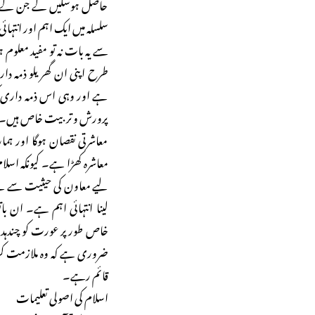
حاصل ہوسکیں گے جن کے
سلسلہ میں ایک اہم اور انتہ
سے یہ بات نہ تو مفید معلوم 
طرح اپنی ان گھریلو ذمہ د
ہے اور وہی اس ذمہ داری ک
پرورش و تربیت خاص ہیں۔ اگ
معاشرتی نقصان ہوگا اور ہما
معاشرہ کھڑا ہے۔ کیونکہ اس
لیے معاون کی حیثیت سے ہے ن
لینا انتہائی اہم ہے۔ ان ب
خاص طور پر عورت کو چندہدا
ضروری ہے کہ وہ ملازمت کر
قائم رہے۔
اسلام کی اصولی تعلیمات