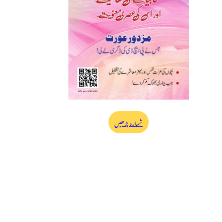
شمارہ پڑھیں