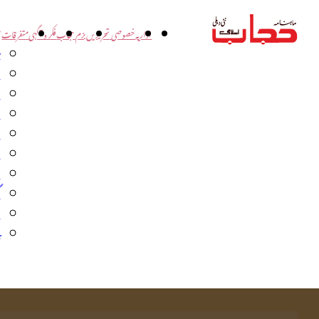
اداریہ
خصوصی تحریریں
بزم حجاب
فکر و آگہی
متفرقات
ت
د
و
س
ش
ا
ا
گ
م
ب