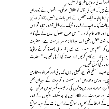
 اور اللہ کی راہ میں خرچ کرسکیں۔
تے ہیں کہ ان کی خالہ کو طلاق ہوگئی۔ انھوں نے (دورانِ
کرنا چاہا۔ ایک شخص نے اس بات پر انہیں ڈانٹا تو وہ نبی
ت کیا۔ آپ نے فرمایا: ٹھیک ہے پھل توڑو، شاید تم اس
وئی ا ور اچھا کام کرلو۔‘‘ اسی طرح حصولِ آمدنی کے لیے کام
ب بنت جحش رضی اللہ عنہا کا نام سرِ فہرست ہے۔ حضرت
 ہیں کہ ’’ہم میں سب سے لمبے ہاتھ والی (صدقہ کرنے والی)
ہاتھ سے کام کرتیں اور صدقہ کیا کرتی تھیں۔‘‘ حضرت
ار کیا کرتی تھیں۔
طب، مسلح افواج، کھیتی باڑی، گلہ بانی اور گھریلو دستکاری
ی ہیں۔ درس و تدریس اور صنعت و تجارت کے میدان بھی
 اگرچہ موجودہ دور میں پیشوں کی نوعیت یکسر تبدیل ہوگئی ہے
ت اور ضرورت سے انکار نہیں کیا جاسکتا۔ لڑکیوں کے اندر
یتوں کے ارتقا کے بھر پور مواقع نے اس بات کے مزید مواقع