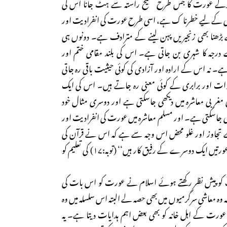
کرکے عورت کا جس طرح صحیح راستہ سے ہٹ جانا اس کی
ندگی کے لیے خطرنا ک ہے، اسی طرح عورت کی انفرادیت اور
ے بڑھنا بھی زنجیریں پہن لینے کے مترادف ہے۔ دونوں ہی
رجہ کا شہری بن جاتی ہے۔ اس کی بلند مقامی ختم اور
 نہ اس کے ارادہ اور آزادی کی کوئی حیثیت باقی رہ جاتی
وات اور برابری کے کوئی معنی رہ جاتے ہیں۔ اس کی ایک
غربی معاشرہ میں دیکھی جاسکتی ہے اور دوسری مثال خود
ی جاسکتی ہے۔ اور مسلم معاشرہ میں عورت کی انفرادیت اور
ے تجاوز اور غلو محض اس وجہ سے ہے کہ اس نے قرآن کی
تعلیم ’’مومن مرد اور مومن عورتیں ایک دوسرے کے رفیق کار ہیں‘‘ (توبہ:۱۷) کی تعلیم کو
ت کو پیش نظر رکھتے ہوئے اسلام نے عورت کو اس بات کی
وہ معاشی سرگرمیوں میں بھی حصہ لے البتہ اس سلسلہ میں وہ
 عورت کے اہل خانہ کو بھی بعض اہم ہدایات دیتا ہے۔ یہ