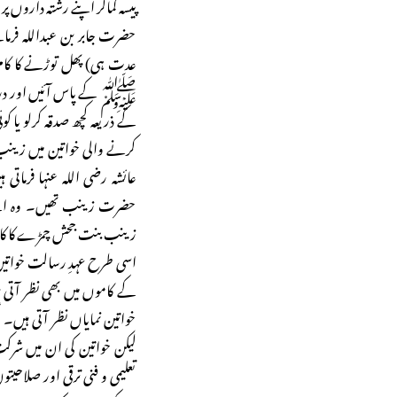
پیسہ کماکر اپنے رشتہ داروں پر
حضرت جابر بن عبداللہ فرما
عدت ہی) پھل توڑنے کا کام 
ﷺ کے پاس آئیں اور دریاف
کے ذریعہ کچھ صدقہ کرلو یا ک
کرنے والی خواتین میں زین
عائشہ رضی اللہ عنہا فرماتی
حضرت زینب تھیں۔ وہ اپنے 
زینب بنت جحش چمڑے کا کاروب
اسی طرح عہدِ رسالت خواتین 
کے کاموں میں بھی نظر آت
خواتین نمایاں نظر آتی ہیں۔
لیکن خواتین کی ان میں شرک
تعلیمی و فنی ترقی اور صلاح