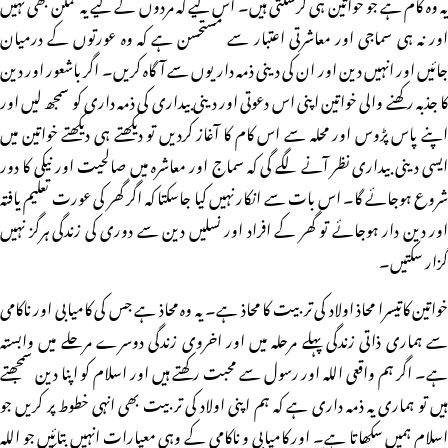
یہ وہ کام ہے جو خواتین ہی کرسکتی ہیں۔ اس لیے کہ مردوں کے لیے یہ ممکن بھی نہیں
اور نہ ہی سماجی اور معاشرتی اعتبار سے مستحسن ہے کہ وہ عورتوں کے درمیان
جائیں اور انہیں دین اور ان کی دینی ذمہ داریوں سے آگاہ کریں۔ اگر باشعور اور دین
کا جذبہ رکھنے والی خواتین اپنی اس دعوتی اور دینی بیداری کی ذمہ داری کو سمجھ لیں اور
اپنے پاس پڑوس اور محلہ سے اس کام کا آغاز کردیں تو دیکھتے ہی دیکھتے خواتین میں
ایسی دینی بیداری نظر آنے لگے گی کہ سماج اور معاشرہ میں صالحیت اور نیکی کا دور
شروع ہوجائے گا۔ اس بات سے انکار نہیں کیا جاسکتا کہ اگر گھر کی عورت تعلیم یافتہ
اور دین دار ہوجائے تو گھر کے افراد اور نسلیں دین سے دوری کی زندگی ہرگز نہیں
گزار سکتیں۔
خواتین کاتیسرا محاذ اولاد کی تربیت کا محاذ ہے۔ یہ وہ محاذ ہے جس کی کامیابی اور ناکامی
سے ہماری ذاتی زندگی پہلے مرحلہ میں اور اخروی زندگی دوسرے مرحلے میں وابستہ
ہے۔ اگر ہم واقعی اللہ اور رسول سے محبت رکھتے ہیں اور اسلام کو اپنا دین سمجھتے
ہیں تو ہماری یہ ذمہ داری ہے کہ ہم اپنی اولاد کی تربیت بھی انہی خطوط پر کریں جو
اسلام ہمیں سکھاتا ہے۔ اور کامیابی و ناکامی کے وہی معیارات انہیں بتائیں جو اللہ