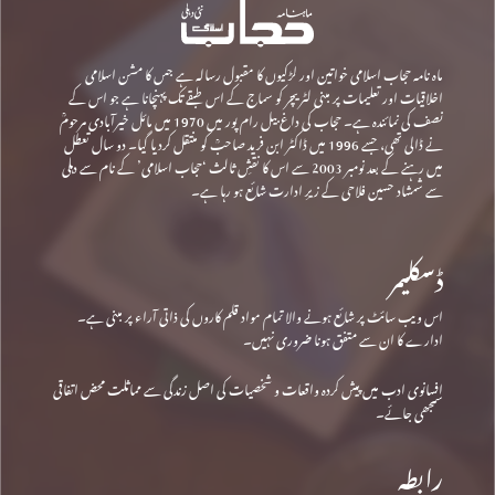
ماہ نامہ حجاب اسلامی خواتین اور لڑکیوں کا مقبول رسالہ ہے جس کا مشن اسلامی
اخلاقیات اور تعلیمات پر مبنی لٹریچر کو سماج کے اس طبقے تک پہنچانا ہے جو اس کے
نصف کی نمائندہ ہے۔ حجاب کی داغ بیل رام پور میں 1970 میں مائل خیرآبادی مرحومؒ
نے ڈالی تھی، جسے 1996 میں ڈاکٹر ابن فرید صاحبؒ کو منتقل کردیا گیا۔ دو سال تعطل
میں رہنے کے بعد نومبر 2003 سے اس کا نقشِ ثالث ‘حجاب اسلامی’ کے نام سے دہلی
سے شمشاد حسین فلاحی کے زیرِ ادارت شائع ہو رہا ہے۔
ڈسکلیمر
اس ویب سائٹ پر شائع ہونے والا تمام مواد قلم کاروں کی ذاتی آراء پر مبنی ہے۔
ادارے کا ان سے متفق ہونا ضروری نہیں۔
افسانوی ادب میں پیش کردہ واقعات و شخصیات کی اصل زندگی سے مماثلت محض اتفاقی
سمجھی جائے۔
رابطہ