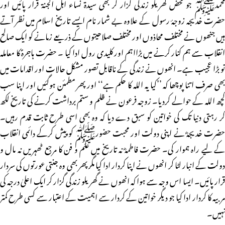
محمدﷺ جو محض گھریلو زندگی گزار کر بھی سیدۃ نساء اہل الجنۃ قرار پائیں اور
حضرت خدیجہ زوجۂ رسول کے علاوہ بے شمار نام ایسے تاریخ اسلام میں نظر آتے
ہیں جنھوں نے مختلف محاذوں اور مختلف صلاحیتوں کے ذریعے زمانے کو ایک صالح
انقلاب سے ہم کنار کرنے میں بڑااہم اور کلیدی رول ادا کیا ۔ حضرت ہاجرہؑ کا معاملہ
تو بڑا عجیب ہے۔ انھوں نے زندگی کے ناقابل تصور مشکل حالات اور اقدامات میں
بھی صرف اتنا پوچھا کہ ’’کیا یہ اللہ کا حکم ہے‘‘ اور پھر مطمئن ہوگئیں اور اپنا سب
کچھ اللہ کے حوالے کردیا۔ زوجہ فرعون نے ظلم و ستم برداشت کرنے کی تاریخ لکھ
کر رہتی دنیا تک کی خواتین کو سبق دے دیا کہ وہ بھی اسی طرح ثابت قدم رہیں۔
حضرت خدیجہؓ نے اپنی دولت اور محبت حضورﷺ کو پیش کرکے دائمی انقلاب
کے لیے راہ ہموار کی۔ حضرت فاطمہؓ نہ تاریخ میں علم و فن کا مرجع ٹھہریں نہ مال و
دولت کے انبار لٹا کر انھوں نے اپنا کردار ادا کیا مگر پھر بھی وہ جنتی عورتوں کی سردار
قرار پائیں۔ ایسا اس وجہ سے ہوا کہ انھوں نے گھریلو زندگی گزار کر ایک اعلیٰ درجہ کی
مربیہ کا کردار ادا کیا جو دیگر خواتین کے کردار سے اہمیت کے اعتبار سے کسی طرح کمتر
نہیں۔