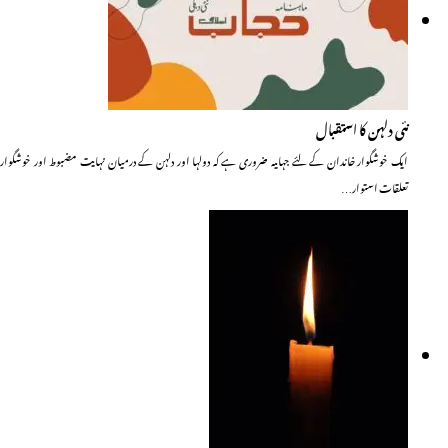
نئی دلہن کا استقبال
ایک خوشگوار خاندان کے لئے جہاںیہ ضروری ہے کہ دولہا اور دلہن کے درمیان نہایت مضبوط اور خوشگوار
تعلقات استوار…