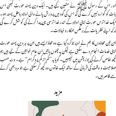
اور اس کے رسول ﷺ نے متعین کیے ہیں۔ ایک دین پسند عورت کبھی اس
بات کو گوارہ نہیں کرے گی کہ اس کی گود میں پرورش پانے والی اولاد باطل پسند ہو۔
ایک خدا ترس عورت اپنی اولاد کے اندر خدا ترسی ہی پیدا کرنے کی کوشش کرے گی
نہ کہ اپنے نظریات کے برعکس افکار و خیالات۔
جن تین محاذوں کا ہم نے اوپر تذکرہ کیا ہے وہ محاذ ایسے ہیں جن پر ہر دین پسند عورت
اپنی خدمات انجام دے سکتی ہے لیکن یہ تینوں باتیں ان عام خواتین کے لیے ہیں جو
کچھ خاص کرنے کی پوزیشن میں نہیںہیں۔ گویا یہ ’’کم از کم پروگرام‘‘ ہے۔ ورنہ حسب
صلاحیت و وقت کی قربانی کے ساتھ ایک خاتون وہ کچھ کرسکتی ہے جو مرد بھی کرنے
سے قاصر ہیں۔
مزید