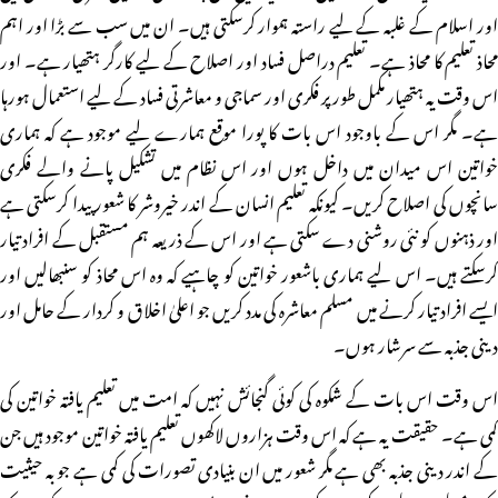
اور اسلام کے غلبہ کے لیے راستہ ہموار کرسکتی ہیں۔ ان میں سب سے بڑا اور اہم
محاذ تعلیم کا محاذ ہے۔ تعلیم دراصل فساد اور اصلاح کے لیے کارگر ہتھیار ہے۔ اور
اس وقت یہ ہتھیار مکمل طور پر فکری اور سماجی و معاشرتی فساد کے لیے استعمال ہورہا
ہے۔ مگر اس کے باوجود اس بات کا پورا موقع ہمارے لیے موجود ہے کہ ہماری
خواتین اس میدان میں داخل ہوں اور اس نظام میں تشکیل پانے والے فکری
سانچوں کی اصلاح کریں۔ کیونکہ تعلیم انسان کے اندر خیروشر کا شعور پیدا کرسکتی ہے
اور ذہنوں کو نئی روشنی دے سکتی ہے اور اس کے ذریعہ ہم مستقبل کے افراد تیار
کرسکتے ہیں۔ اس لیے ہماری باشعور خواتین کو چاہیے کہ وہ اس محاذ کو سنبھالیں اور
ایسے افراد تیار کرنے میں مسلم معاشرہ کی مدد کریں جو اعلیٰ اخلاق و کردار کے حامل اور
دینی جذبہ سے سرشار ہوں۔
اس وقت اس بات کے شکوہ کی کوئی گنجائش نہیں کہ امت میں تعلیم یافتہ خواتین کی
کمی ہے۔ حقیقت یہ ہے کہ اس وقت ہزاروں لاکھوں تعلیم یافتہ خواتین موجود ہیں جن
کے اندر دینی جذبہ بھی ہے مگر شعور میں ان بنیادی تصورات کی کمی ہے جو بہ حیثیت