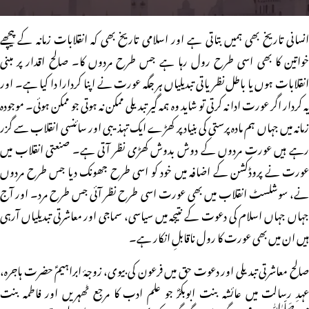
انسانی تاریخ بھی ہمیں بتاتی ہے اور اسلامی تاریخ بھی کہ انقلابات زمانہ کے پیچھے
خواتین کا بھی اسی طرح رول رہا ہے جس طرح مردوں کا۔ صالح اقدار پر مبنی
انقلابات ہوں یا باطل نظریاتی تبدیلیاں ہر جگہ عورت نے اپنا کردارا دا کیا ہے۔ اور
یہ کردار اگر عورت ادا نہ کرتی تو شاید وہ ہمہ گیر تبدیلی ممکن نہ ہوتی جو ممکن ہوئی۔ موجودہ
زمانہ میں جہاں ہم مادہ پرستی کی بنیاد پر کھڑے ایک تہذیبی اور سائنسی انقلاب سے گزر
رہے ہیں عورت مردوں کے دوش بدوش کھڑی نظر آتی ہے۔ صنعتی انقلاب میں
عورت نے پروڈکشن کے اضافہ میں خود کو اسی طرح جھونک دیا جس طرح مردوں
نے، سوشلسٹ انقلاب میں بھی عورت اسی طرح نظر آئی جس طرح مرد۔ اور آج
جہاں جہاں اسلام کی دعوت کے نتیجہ میں سیاسی، سماجی اور معاشرتی تبدیلیاں آرہی
ہیں ان میں بھی عورت کا رول ناقابلِ انکار ہے۔
صالح معاشرتی تبدیلی اور دعوت حق میں فرعون کی بیوی، زوجۂ ابراہیمؑ حضرت ہاجرہ،
عہدِ رسالت میں عائشہ بنت ابوبکرؓ جو علم ادب کا مرجع ٹھہریں اور فاطمہ بنت