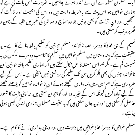
ایک مسلمان معلمہ کے ان کے اندر ہونے چاہئیں۔ ضرورت اس بات کی ہے کہ
ہماری خواتین جو اس پیشہ سے باضابطہ وابستہ ہیں وہ اس کی اہمیت اور نزاکت کو
سمجھیں اور ان اثرات کو بھی جانیں جو وہ سماج و معاشرہ کی تعمیر میں طلبہ کے ذہن و
فکر پر مرتب کرسکتی ہیں۔
تعلیم کے ہی محاذ کا دوسرا حصہ ناخواندہ مسلم خواتین کو تعلیم یافتہ بنانے کا ہے۔ یہ
حقیقت ہے کہ ہندوستان میں مسلم خواتین میں تعلیم کا تناسب دوسرے لوگوں کی بہ
نسبت کم ہے۔ مگر ہم اس مسئلہ کا حل نکال سکتے ہیں اگر ہماری تعلیم یافتہ خواتین ان
ناخواندہ بہنوں کی بھی فکر کریں جن تک تعلیم کی روشنی نہیں پہنچی ہے۔ اس کے لیے
ضروری ہے کہ ہم اپنی دینی ذمہ داری سمجھتے ہوئے ان نا خواندہ خواتین کو پڑھنے لکھنے
کے لیے آمادہ کریں کیونکہ اس کے بغیر نہ وہ خدا کو پہچان سکتی ہیں، نہ اپنی ذات کا شعور
حاصل کرسکتی ہیں اور نہ یہ جان سکتی ہیں کہ بہ حیثیت مسلمان ہماری زندگی کیسی ہونی
چاہیے۔
مسلم خواتین کا دوسرا محاذ خواتین میں دعوت دین اور دینی بیداری لانے کا کام ہے۔