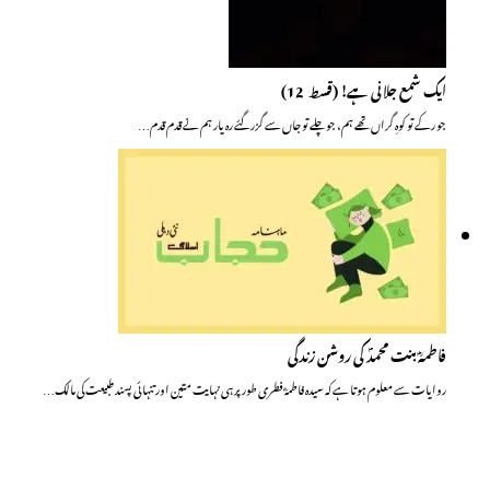
ایک شمع جلانی ہے! (قسط ــ 12)
جو رکے تو کوہِ گراں تھے ہم، جو چلے تو جاں سے گزر گئے رہ یار ہم نے قدم قدم…
فاطمہؓ بنت محمدؐ کی روشن زندگی
روایات سے معلوم ہوتا ہے کہ سیدہ فاطمہؓ فطری طور پر ہی نہایت متین اور تنہائی پسند طبیعت کی مالک…