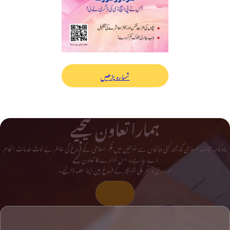
شمارہ پڑھیں
ہمارا تعاون کیجیے
ماہ نامہ حجاب اسلامی گذشتہ کئی دہائیوں سے خواتین میں فکر اسلامی کے فروغ کی خاطر بے لوث خدمات انجام
دے رہا ہے۔ اس ادارے کا تعاون کیجیے
اور دینی و تحریکی لٹریچر کے فروغ میں اپنا حصہ ڈالیے۔
تعاون کیجیے