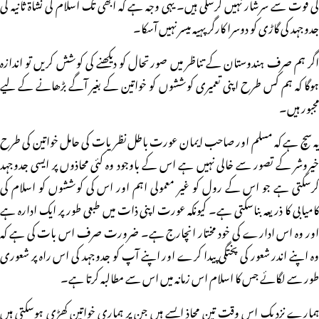
کی قوت سے سرشار نہیں کرسکی ہیں۔ یہی وجہ ہے کہ ابھی تک اسلام کی نشاۃ ثانیہ کی
جدوجہد کی گاڑی کو دوسرا کارگر پہیہ میسر نہیں آسکا۔
اگر ہم صرف ہندوستان کے تناظر میں صورتحال کو دیکھنے کی کوشش کریں تو اندازہ
ہوگا کہ ہم کس طرح اپنی تعمیری کوششوں کو خواتین کے بغیر آگے بڑھانے کے لیے
مجبور ہیں۔
یہ سچ ہے کہ مسلم اور صاحب ایمان عورت باطل نظریات کی حامل خواتین کی طرح
خیروشر کے تصور سے خالی نہیں ہے اس کے باوجود وہ کئی محاذوں پر ایسی جدوجہد
کرسکتی ہے جو اس کے رول کو غیر معمولی اہم اور اس کی کوششوں کو اسلام کی
کامیابی کا ذریعہ بناسکتی ہے۔ کیونکہ عورت اپنی ذات میں طبعی طور پر ایک ادارہ ہے
اور وہ اس ادارے کی خود مختار انچارج ہے۔ ضرورت صرف اس بات کی ہے کہ
وہ اپنے اندر شعور کی پختگی پیدا کرے اور اپنے آپ کو جدوجہد کی اس راہ پر شعوری
طور سے لگائے جس کا اسلام اس زمانہ میں اس سے مطالبہ کرتا ہے۔
ہمارے نزدیک اس وقت تین محاذ ایسے ہیں جن پر ہماری خواتین کھڑی ہوسکتی ہیں