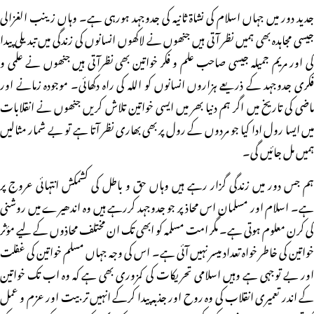
جدید دور میں جہاں اسلام کی نشاۃ ثانیہ کی جدوجہد ہورہی ہے۔ وہاں زینب الغزالی
جیسی مجاہدہ بھی ہمیں نظر آتی ہیں جنھوں نے لاکھوں انسانوں کی زندگی میں تبدیلی پیدا
کی اور مریم جمیلہ جیسی صاحب علم و فکر خواتین بھی نظرآتی ہیں جنھوں نے علمی و
فکری جدوجہد کے ذریعے ہزاروں انسانوں کو اللہ کی راہ دکھائی۔ موجودہ زمانے اور
ماضی کی تاریخ میں اگر ہم دنیا بھر میں ایسی خواتین تلاش کریں جنھوں نے انقلابات
میں ایسا رول ادا کیا جو مردوں کے رول پر بھی بھاری نظر آتا ہے تو بے شمار مثالیں
ہمیں مل جائیں گی۔
ہم جس دور میں زندگی گزار رہے ہیں وہاں حق و باطل کی کشمکش انتہائی عروج پر
ہے۔ اسلام اور مسلمان اس محاذ پر جو جدوجہد کررہے ہیں وہ اندھیرے میں روشنی
کی کرن معلوم ہوتی ہے۔ مگر امت مسلمہ کو ابھی تک ان مختلف محاذوں کے لیے مؤثر
خواتین کی خاطر خواہ تعداد میسر نہیں آئی ہے۔ اس کی وجہ جہاں مسلم خواتین کی غفلت
اور بے توجہی ہے وہیں اسلامی تحریکات کی کمزوری بھی ہے کہ وہ اب تک خواتین
کے اندر تعمیری انقلاب کی وہ روح اور جذبہ پیدا کرکے انہیں تربیت اور عزم و عمل