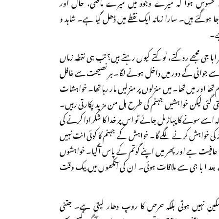
ھے محسوس ہوا کہ میرے وجود میں میرے ماضی، حال اور
ہوگئے ہیں۔ سارا زمانہ ایک نقطے میں ڈھل گیا ہے۔ شاہد و
ہے۔
ر ابا جی مجھے روکتے، ٹوکتے کیوں رہتے ہیں؟ تب ہی نقطہ زماں
کپن سے جوانی کے دور میں داخل ہونے لگا۔ ہر نصیحت سے غافل
 تھا اور میں تھا۔ میں منزلوں پر منزلیں مار رہا تھا۔ خواہشات
تی گئی لیکن خواہشیں جہنم کی طرح ہل من مزید پکارتی رہیں۔
 سونے کا پہاڑ مل جائے تو اس پر خدا کا شکر ادا کرنے کی
 کی خواہش کرنے لگے گا۔ خواہش کے جہنم کا کوئی انت نہیں
فیت ہے اور پھر میں اپنے گوتم کے پاس آگیا۔ خواہشوں
د ا با جی سے ملاقات ہوئی۔ ان کی آنکھوں میں بیک وقت
کین نہیں ہوتی بلکہ حرص کا روپ دھار لیتی ہے۔ جتنی