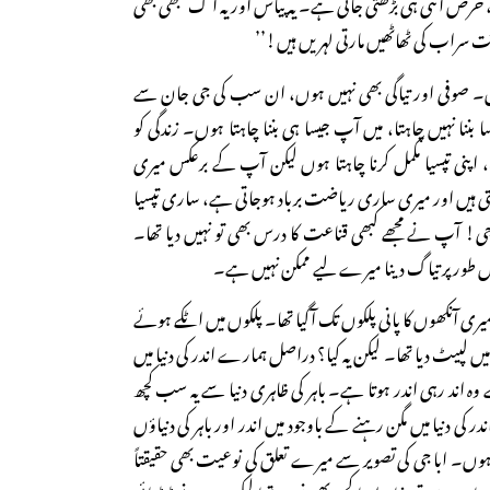
، حرص اتنی ہی بڑھتی جاتی ہے۔ یہ پیاس اور یہ آگ کبھی بھی
 سراب کی ٹھاٹھیں مارتی لہریں ہیں!’’
وں۔ صوفی اور تیاگی بھی نہیں ہوں، ان سب کی جی جان سے
ننا نہیں چاہتا، میں آپ جیسا ہی بننا چاہتا ہوں۔ زندگی کو
پنی تپسیا مکمل کرنا چاہتا ہوں لیکن آپ کے برعکس میری
ی ہیں اور میری ساری ریاضت برباد ہوجاتی ہے، ساری تپسیا
جی! آپ نے مجھے کبھی قناعت کا درس بھی تو نہیں دیا تھا۔
مل طور پر تیاگ دینا میرے لیے ممکن نہیں ہے۔
 آنکھوں کا پانی پلکوں تک آگیا تھا۔ پلکوں میں اٹکے ہوئے
ں لپیٹ دیا تھا۔ لیکن یہ کیا؟ دراصل ہمارے اندر کی دنیا میں
 وہ اند رہی اندر ہوتا ہے۔ باہر کی ظاہری دنیا سے یہ سب کچھ
کی دنیا میں مگن رہنے کے باوجود میں اندر اور باہر کی دنیاؤں
ہوں۔ ابا جی کی تصویر سے میرے تعلق کی نوعیت بھی حقیقتاً