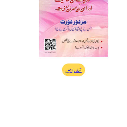
شمارہ پڑھیں