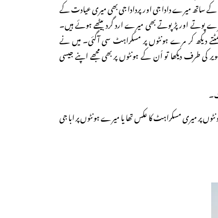
 جی کے ساتھ میرے دادا جی اور پردادا جی بھی میری عیادت کے
ے پوتے اور پڑپوتے بھی میرے ارد گرد بیٹھے ہوئے ہیں۔
سمٹتے دیکھ کر مرے ہونٹوں پر مسکراہٹ سی آگئی۔ میں نے
صویر کی طرف دیکھا تو اُن کے ہونٹوں پر بھی مجھے اپنے جیسی
ہٹ۔
ہونٹوں پر میری مسکراہٹ کا عکس تھا یا میرے ہونٹوں پر ابا جی