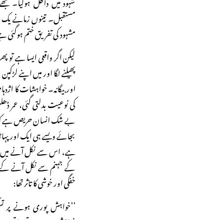
شہود میں داخل ہوگیا۔ مج
مستقبل۔ تینوں زمانے یک جا 
مشہود کی تفریق ختم ہوگئی 
لیکن اگر واقعی ایسا ہے تو پھ
پھیلنے لگا اور میں اپنے لڑ
اور بیگانہ۔ خواہشات کا اژدہام
کی نوعیت بدلتی گئی، عمر ڈھل
بے شک انسان حریص ہے کہ اسے
بجائے ویسے ہی ایک اور پہاڑ
ہے، اس سے نکل آنے میں عا
کے جہنم سے نکل آنے کے بع
خفگی اور خوشی کا تاثر تھا:
’’خواہش پوری ہونے پر تس