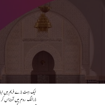
ایک بہت بڑے فریم میں ابا ج
ڈرائنگ روم میں آویزاں کر 