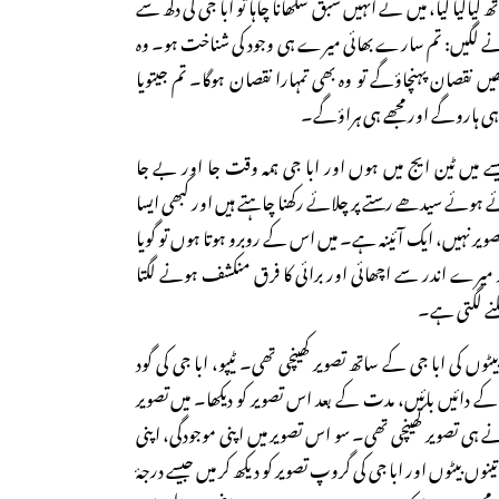
کیا کیا، میں نے انہیں سبق سکھانا چاہا تو ابا جی کی دکھ سے
نے لگیں: تم سارے بھائی میرے ہی وجود کی شناخت ہو۔ وہ
ں نقصان پہنچاؤگے تو وہ بھی تمہارا نقصان ہوگا۔ تم جیتویا
 ہی ہاروگے اور مجھے ہی ہراؤگے۔
یسے میں ٹین ایج میں ہوں اور ابا جی ہمہ وقت جا اور بے جا
 ہوئے سیدھے رستے پر چلائے رکھنا چاہتے ہیں اور کبھی ایسا
 تصویر نہیں، ایک آئینہ ہے۔ میں اس کے روبرو ہوتا ہوں تو گویا
ر میرے اندر سے اچھائی اور برائی کا فرق منکشف ہونے لگتا
لنے لگتی ہے۔
ٹوں کی ابا جی کے ساتھ تصویر کھینچی تھی۔ ٹیپو، ابا جی کی گود
کے دائیں بائیں، مدت کے بعد اس تصویر کو دیکھا۔ میں تصویر
نے ہی تصویر کھینچی تھی۔ سو اس تصویر میں اپنی موجودگی، اپنی
وں بیٹوں اور ابا جی کی گروپ تصویر کو دیکھ کر میں جیسے درجۂ