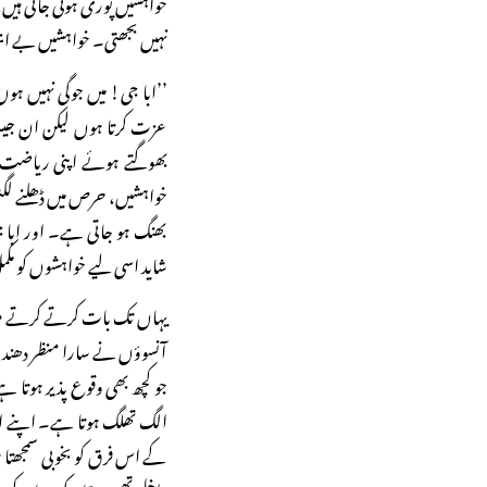
خواہشیں پوری ہوتی جاتی ہیں
نہیں بجھتی۔ خواہشیں بے انت
’’ابا جی! میں جوگی نہیں ہ
عزت کرتا ہوں لیکن ان جیسا ب
بھوگتے ہوئے اپنی ریاضت، ا
خواہشیں، حرص میں ڈھلنے لگت
بھنگ ہو جاتی ہے۔ اور ابا 
شاید اسی لیے خواہشوں کو مک
یہاں تک بات کرتے کرتے میری
آنسوؤں نے سارا منظر دھند می
جو کچھ بھی وقوع پذیر ہوتا ہے
الگ تھلگ ہوتا ہے۔ اپنے اندر 
کے اس فرق کو بخوبی سمجھتا 