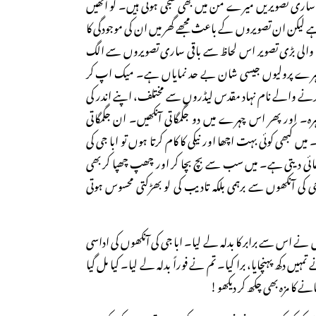
ہ ساری تصویریں میرے من میں بھی سجی ہوئی ہیں۔ گو انھیں
ے لیکن ان تصویروں کے باعث مجھے گھر میں ان کی موجودگی کا
والی بڑی تصویر اس لحاظ سے باقی ساری تصویروں سے الگ
چہرے پرولیوں جیسی شان بے حد نمایاں ہے۔ میک اپ کر
کرنے والے نام نہاد مقدس لیڈروں سے مختلف، اپنے اندر کی
رہ۔ اور پھر اس چہرے میں دو جگمگاتی آنکھیں۔ ان جگمگاتی
یں کبھی کوئی بہت اچھا اور نیکی کا کام کرتا ہوں تو ابا جی کی
ھائی دیتی ہے۔ میں سب سے بچ بچا کر اور چھپ چھپا کر بھی
ا جی کی آنکھوں سے برہمی بلکہ تادیب کی لو بھڑکتی محسوس ہوتی
 نے اس سے برابر کا بدلہ لے لیا۔ ابا جی کی آنکھوں کی اداسی
یں دکھ پہنچایا، برا کیا۔ تم نے فوراً بدلہ لے لیا۔ کیا مل گیا
انے کا مزہ بھی چکھ کر دیکھو!