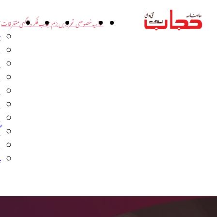
اداریہ
خصوصی تحریریں
بزم حجاب
فکر و آگہی
متفرقات
ت
د
و
س
ش
ا
ا
گ
م
ب