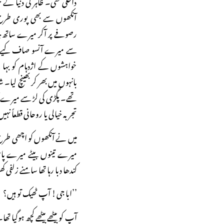
داخلی تھی۔ ظاہر کی دنیا کے 
آنکھوں سے بھی پوری طرح دیک
رصوفے پر آکر میرے ساتھ ب
سے میرے آنسو صاف کیے۔ لی
خواہشوں کے اژدہام کو بہا ل
بانہوں میں بھر کر بھینچ لیا
تھے۔ پگڑی کی لڑ سے میرے آنس
تجربہ خیالی یا روحانی قطعاً نہ
میں نے آنکھوں کو اچھی طرح صا
میرے تینوں بیٹے میرے پاس ت
کندھا دبا رہا تھا سامنے زلفی 
’’ابا جی! آپ ٹھیک تو ہیں؟
آپ کو بیٹھے بیٹھے کچھ ہوگیا تھا