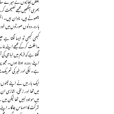
بعض بھائیوں نے میرے ساتھ کیا
بھری آنکھیں مجھے نصیحت کر
چھوٹے ہیں، نادان ہیں۔ انھی
ہارو، دونوں صورتوں میں خود
کبھی کبھی تو ایسا لگتا ہے ج
مداخلت کرکے مجھے اپنے بنائے
لگتا ہے کہ فریم میں ابا جی کی
اپنے روبرو ہوتا ہوں۔ مجھ پ
ہے۔ نیکی اور خیر کی تحریک م
ایک بار میں نے اپنے تینوں بی
میں تھا اور زلفی، شازی ان 
میں موجود نہیں تھا لیکن میں 
شرکت کا احساس جاگا۔ اپنے تین