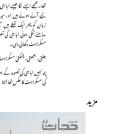
تھا۔ مجھے ایسے لگا جیسے ابا
لیے آئے ہوئے ہیں اور میر
زبان کو پھر ایک نقطے میں 
سامنے ٹنگی ہوئی ابا جی کی ت
مسکراہٹ دکھائی دی۔
جلتی، بجھتی، چمکتی مسکرا
پتہ نہیں ابا جی کی تصویر کے 
کی مسکراہٹ کا عکس تھا؟lll
مزید