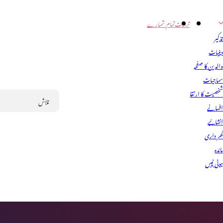
تربیت
تمام شمارے
ذکیر
ینیات
الدین کا صفحہ
ماجیات
خصیت کا ارتقا
فسانے
Search
نشائیے
ھر داری
ائدہ
یوٹی ٹپس