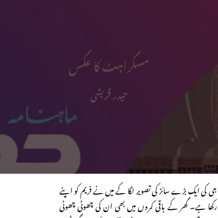
مسکراہٹ کا عکس
حیدر قریشی
ی کی ایک بڑے سائز کی تصویر لگا کے میں نے فریم کو اپنے
رکھا ہے۔ گھر کے باقی کمروں میں بھی ان کی چھوٹی چھوٹی