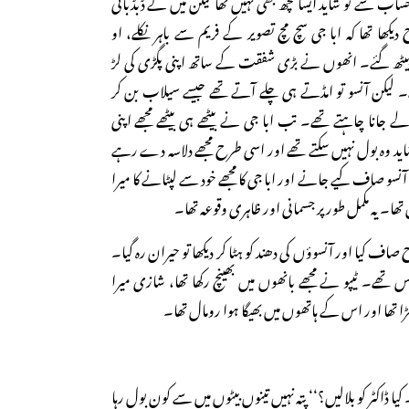
حساب سے تو شاید ایسا کچھ بھی نہیں تھا لیکن میں نے ڈبڈبائی
ھا تھا کہ ابا جی سچ مچ تصویر کے فریم سے باہر نکلے، او
یٹھ گئے۔ انھوں نے بڑی شفقت کے ساتھ اپنی پگڑی کی لڑ
کن آنسو تو امڈتے ہی چلے آتے تھے جیسے سیلاب بن کر
ے جانا چاہتے تھے۔ تب ابا جی نے بیٹھے ہی بیٹھے مجھے اپنی
۔ شاید وہ بول نہیں سکتے تھے اور اسی طرح مجھے دلاسہ دے رہے
و صاف کیے جانے اور ابا جی کا مجھے خود سے لپٹانے کا میرا
یں تھا۔ یہ مکمل طور پر جسمانی اور ظاہری وقوعہ تھا۔
ف کیا اور آنسوؤں کی دھند کو ہٹا کر دیکھا تو حیران رہ گیا۔
ھے۔ ٹیپو نے مجھے بانھوں میں بھینچ رکھا تھا، شازی میرا
کھڑا تھا اور اس کے ہاتھوں میں بھیگا ہوا رومال تھا۔
۔ کیا ڈاکٹر کو بلالیں؟‘‘ پتہ نہیں تینوں بیٹوں میں سے کون بول رہا