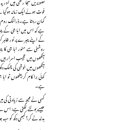
تصویریں سجا رکھی ہیں اور ی
فوت ہوئے ایک زمانہ ہوگیا ہ
گمان رہتا ہے۔ڈرائنگ روم 
ہے کہ اس میں ابا جی کے 
کے اپنے چہرے پر نور ظاہر 
روشنی سے منور ابا جی کا چہ
آنکھوں میں عجیب اسرار ہیں۔ م
آنکھوں میں خوشی کی چمک دک
کوئی برا کام کر بیٹھوں تو اب
ہے۔
کسی نے مجھ سے زیادتی کی میں
جیسے بولنے لگتی ہے: اس نے تمہ
بدلہ لے کر؟ کبھی دکھ کو سہہ ج