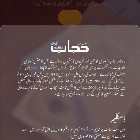
اور دینی و تحریکی لٹریچر کے فروغ میں اپنا حصہ ڈالیے۔
تعاون کیجیے
ماہ نامہ حجاب اسلامی خواتین اور لڑکیوں کا مقبول رسالہ ہے جس کا مشن اسلامی
اخلاقیات اور تعلیمات پر مبنی لٹریچر کو سماج کے اس طبقے تک پہنچانا ہے جو اس کے
نصف کی نمائندہ ہے۔ حجاب کی داغ بیل رام پور میں 1970 میں مائل خیرآبادی مرحومؒ
نے ڈالی تھی، جسے 1996 میں ڈاکٹر ابن فرید صاحبؒ کو منتقل کردیا گیا۔ دو سال تعطل
میں رہنے کے بعد نومبر 2003 سے اس کا نقشِ ثالث ‘حجاب اسلامی’ کے نام سے دہلی
سے شمشاد حسین فلاحی کے زیرِ ادارت شائع ہو رہا ہے۔
ڈسکلیمر
اس ویب سائٹ پر شائع ہونے والا تمام مواد قلم کاروں کی ذاتی آراء پر مبنی ہے۔
ادارے کا ان سے متفق ہونا ضروری نہیں۔