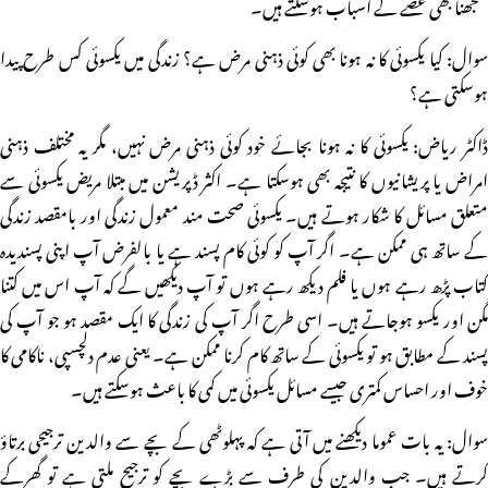
سمجھنا بھی غصے کے اسباب ہوسکتے ہیں۔
سوال: کیا یکسوئی کا نہ ہونا بھی کوئی ذہنی مرض ہے؟ زندگی میں یکسوئی کس طرح پیدا
ہوسکتی ہے؟
ڈاکٹر ریاض: یکسوئی کا نہ ہونا بجائے خود کوئی ذہنی مرض نہیں، مگر یہ مختلف ذہنی
امراض یا پریشانیوں کا نتیجہ بھی ہوسکتا ہے۔ اکثر ڈپریشن میں مبتلا مریض یکسوئی سے
متعلق مسائل کا شکار ہوتے ہیں۔ یکسوئی صحت مند معمول زندگی اور بامقصد زندگی
کے ساتھ ہی ممکن ہے۔ اگر آپ کو کوئی کام پسند ہے یا بالفرض آپ اپنی پسندیدہ
کتاب پڑھ رہے ہوں یا فلم دیکھ رہے ہوں تو آپ دیکھیں گے کہ آپ اس میں کتنا
مگن اور یکسو ہوجاتے ہیں۔ اسی طرح اگر آپ کی زندگی کا ایک مقصد ہو جو آپ کی
پسند کے مطابق ہو تو یکسوئی کے ساتھ کام کرنا ممکن ہے۔ یعنی عدم دلچسپی، ناکامی کا
خوف اور احساس کمتری جیسے مسائل یکسوئی میں کمی کا باعث ہوسکتے ہیں۔
سوال: یہ بات عموما دیکھنے میں آتی ہے کہ پہلوٹھی کے بچے سے والدین ترجیحی برتاؤ
کرتے ہیں۔ جب والدین کی طرف سے بڑے بچے کو ترجیح ملتی ہے تو گھرکے