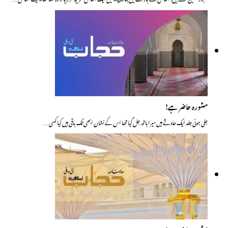
مشورہ حاضر ہے!
جلی ہوئی جلد ایک حادثے میں میرا ہاتھ جل گیا تھا اس کے نشان ابھی تک باقی ہیں کیا کسی…