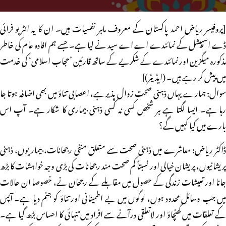
[پروفیسر ریاض احمد پاکستان کے معروف ماہر نفسیات ہیں۔ ان کا یہ انٹریو فرائی
ڈے اسپیشل کے نمائندے اے اے سید نے لیا ہے۔ جسے ہم افادہ عام کی خاطر
مذکورہ میگزین اور نمائندے کے شکریے کے ساتھ قارئین ’حجاب اسلامی‘ کی خدمت
میں پیش کر رہے ہیں۔ (ایڈیٹر)]
سوال: ہمارے یہاں ذہنی صحت زوال پذیر ہے، اعصابی تناؤ میں بھی اضافہ ہوتا جا
رہا ہے۔ ایسا لگتا ہے ہر شخص کسی نہ کسی ذہنی بیماری کا شکار ہے۔ آپ اس
بارے میں کیا کہیں گے؟
ڈاکٹر ریاض: معاشرے میں ذہنی صحت سے متعلق منفی رجحانات، بیماریوں، ذہنی
پریشانیوں، پریشان خیالی اور نسبتاً کم صحت مند رجحانات کی بڑی وجہ خواہشات کا بڑھ
جانا اور تعیشات زندگی کے حصول میں مقابلے کے رجحان نے، خصوصا ان حالات
میں جب وسائل محدود ہوں، لوگوں میں بے اطمینانی اور تناؤ کو جنم دیا ہے۔ آپس
کے تعلقات میں کھنچاؤ اور لاتعلقی درآنے سے افراد میں تنہائی کا احساس بڑھ گیا ہے۔