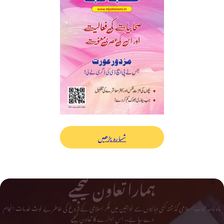
شمارہ پڑھیں
ہمارا تعاون کیجیے
ماہ نامہ حجاب اسلامی گذشتہ کئی دہائیوں سے خواتین میں فکر اسلامی کے فروغ کی خاطر بے لوث خدمات انجام
دے رہا ہے۔ اس ادارے کا تعاون کیجیے