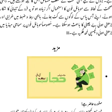
صحت کے لحاظ سے موبائل فون کا استعمال اگر زیادہ ہو تو یہ فرد کے تنہائی کا شکار
ہونے، اپنے آس پاس کے لوگوں سے کٹ جانے، باہمی ربط و ضبط میں خرابی اور
بڑھتی ہوئی بے چینی کا باعث ہوسکتا ہے۔ خصوصاًموبائل فون پر سماجی میڈیا میں
بڑھتی ہوئی دلچسپی لمحہ فکریہ ہے۔lll
مزید
مشورہ حاضر ہے!
ظہورحسین لکھتے ہیں: انناس کے بارے میں بتائیے۔ میں ایک انناس خرید کر لایا تو وہ کھٹا تھا۔ میٹھے انناس…