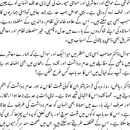
خوشی کے مواقع اور معاشرتی اور سماجی سپورٹ کی کمی بڑی حد تک انسان کو بے چین
اور خوف زدہ کردیتی ہے۔ یہی عوامل جب حد سے بڑھ جائیں توذہنی بیماریوں کا
سبب بھی بن سکتے ہیں۔ اس کے علاوہ خاندانی نظام، والدین کے متضاد رویے،
اساتذہ کی اپنے شاگردوں کے بارے میں عدل دلچسپی، غیر منصفانہ نظام اور معاشی
تفریق بھی ذہنی پریشانی کے اسباب ہیں۔
سوال:ڈاکٹر صاحب اسی پس منظر میں میرا ایک اور سوال ہے کہ ہمارے معاشرے
میں ماضی کے مقابلے میں عدم برداشت اور تشدد کے رجحان میں بھی اضافہ ہو رہا
ہے، آپ کے خیال میں اس کا سد باب کس طرح ممکن ہے؟
ڈاکٹر ریاض: روز مرہ کی فرسٹریشنز جن کا کوئی مثبت نکاس نہ ہو، عدم برداشت کو جنم
دیتے ہیں۔ عموماً تشدد اس کا انتہائی نتیجہ ہوتا ہے۔ اپنی ذات پر حد سے بڑھا ہوا ارتکاز،
اور صرف اپنے بارے میں سوچنا بھی انسان کو عدم برداشت کی طرف لے جاتا
ہے۔ اس کا سدباب لوگوں میں مثبت سوچ اور باہمی تعلق کو پروان چڑھا کر ہی کیا
جاسکتا ہے۔ اس کے مختلف طریقے ہوسکتے ہیں، جن میں صحت مند سرگرمیوں میں