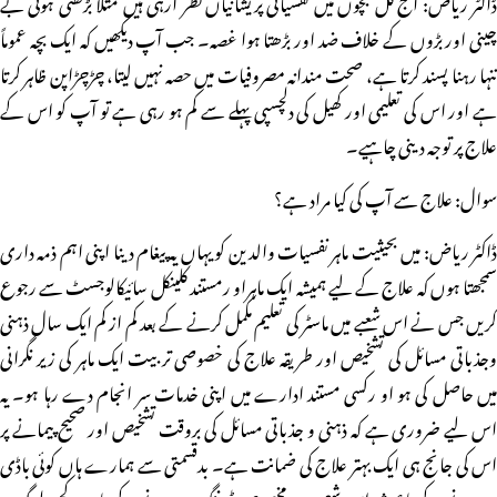
ڈاکٹر ریاض: آج کل بچوں میں نفسیاتی پریشانیاں نظر آرہی ہیں مثلاً بڑھتی ہوئی بے
چینی اور بڑوں کے خلاف ضد اور بڑھتا ہوا غصہ۔ جب آپ دیکھیں کہ ایک بچہ عموماً
تنہا رہنا پسند کرتا ہے، صحت مندانہ مصروفیات میں حصہ نہیں لیتا، چڑچڑاپن ظاہر کرتا
ہے اور اس کی تعلیمی اور کھیل کی دلچسپی پہلے سے کم ہو رہی ہے تو آپ کو اس کے
علاج پر توجہ دینی چاہیے۔
سوال: علاج سے آپ کی کیا مراد ہے؟
ڈاکٹر ریاض: میں بحیثیت ماہر نفسیات والدین کو یہاں یہ پیغام دینا اپنی اہم ذمہ داری
سمجھتا ہوں کہ علاج کے لیے ہمیشہ ایک ماہراو رمستند کلینکل سائیکالوجسٹ سے رجوع
کریں جس نے اس شعبے میں ماسٹر کی تعلیم مکمل کرنے کے بعد کم از کم ایک سال ذہنی
وجذباتی مسائل کی تشخیص اور طریقہ علاج کی خصوصی تربیت ایک ماہر کی زیر نگرانی
میں حاصل کی ہو او رکسی مستند ادارے میں اپنی خدمات سر انجام دے رہا ہو۔ یہ
اس لیے ضروری ہے کہ ذہنی و جذباتی مسائل کی بروقت تشخیص اور صحیح پیمانے پر
اس کی جانج ہی ایک بہتر علاج کی ضمانت ہے۔ بدقسمتی سے ہمارے ہاں کوئی باڈی
نہ ہونے کے باعث اس شعبے میں مخصوص ٹریننگ نہ ہونے کے باوجود کچھ لوگ بہ