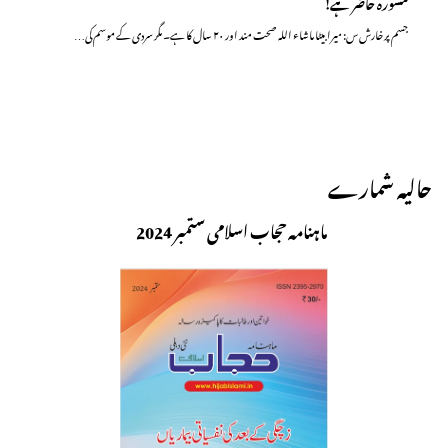
مشورہ حاضر ہے!
جسم پر خارش س: میرا بیٹا ماشاء اللہ صحت مند اور ۲۰ سال کا ہے۔ مگر سردی کے موسم کی…
حالیہ شمارے
ماہنامہ حجاب اسلامی ستمبر 2024