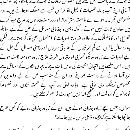
آسانی اپنے آپ پر ماہر نفسیات کا لیبل لگا کر اس شعبے سے منسلک ہوجاتے ہیں۔ اور
خصوصی تجربہ نہ ہونے کے باعث بہتر انداز اور درست پیمانوں پر علاج مہیا کرنے
میں معاون ثابت نہیں ہوتے۔ گوکہ ذہنی و جذباتی مسائل کے حل کے لیے سائیکو
تھراپی اور کاؤنسلنگ کے علاوہ ضرورتا اودیات کا استعمال بھی کارگر ہوتاہے، لیکن
پندرہ سال یا اس سے کم عمربچوں کے جذباتی رویوں اور ذہنی مسائل کے حل کے
لیے ادویات سے زیادہ سائیکو تھراپی او رمتبادل طریقہ علاج زیادہ سود مند ثابت ہوتے
ہیں۔ اس سلسلے میں انتہائی اہمیت کی حامل بات ہے کہ جہاں بچوں کے مسائل سے
نبرد آزما ہونے کے درست طریقے اور ان کے مناسب حل کے لیے والدین کو
مخصوص ٹریننگ دی جاتی ہے، وہاںوہ اپنی مدد آپ کے تحت بچوں اور خصوصاً
نوجوانوں کو بروقت اور صحیح انداز میں سپورٹ فراہم کرسکتے ہیں۔
سوال: بعض بچے زیادہ جذباتی ہوتے ہیں، ان کے زیادہ جذباتی رویے کو کس طرح
جانچا جاسکتا ہے کہ پیچیدہ ذہنی مرض نہ بن جائے؟
ڈاکٹر ریاض: بچوں کے جذباتی مسائل زیادہ تر والدین کے آپس کے تعلقات اور