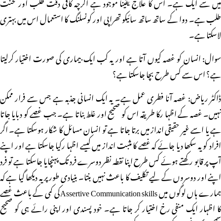
میں سے ایک ہے۔ اس کا علاج یقینا موجود ہے اگرچہ کافی دقت طلب اور محنت
طلب ہے۔ دوا کے ساتھ ساتھ سائیکو تھراپی اور کونسلنگ کا استعمال اس میں بہتری
لاسکتا ہے۔
سوال: انسان کو غصہ کیوں آتا ہے اور یہ کب ایک بیماری کی صورت اختیار کرلیتا
ہے؟ اس سے کس طرح بچا جاسکتا ہے؟
ڈاکٹر ریاض: غصہ آنا فطری عمل ہے۔ یہ ایک انسانی جذبہ ہے جس سے فرار ممکن
نہیں۔ غصہ کے اظہا رکا طریقہ اس کو صحیح اور غلط بناتا ہے۔ جب غصے کو دبایا جاتا
ہے یا اسے غیر حقیقی انداز میں برتا جاتا ہے تو انسان مسائل کا شکار ہوسکتا ہے۔ اگر
افراد کو یہ سکھا دیا جائے کہ غصے کا مثبت انداز میں کیسے اظہا رکیا جاسکتا ہے اور اپنے
آپ پر قابو رکھتے ہوئے کس طرح اپنا نقطہ نظر دوسرے فرد تک پہنچایا جاسکتا ہے تو فرد
اپنے اور دوسروں کے لیے تکلیف کا باعث نہیں بنتا۔ بنیادی طور پر یہ دیکھا گیا ہے کہ
ہمارے ہاں لوگوں میں Assertive Communication skillsکی کمی کے باعث غصے
کا اظہار ایک منفی رخ اختیار کر جاتا ہے۔ خود پسندی اور اپنی رائے ہی کو صحیح