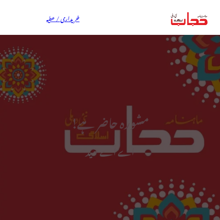
خریداری / عطیہ
مشورہ حاضر ہے!
اے اے سید