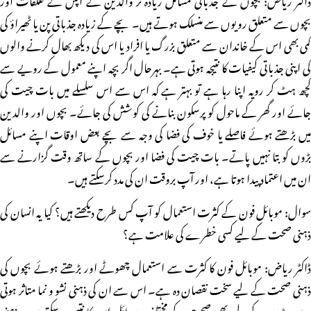
بچوں سے متعلق رویوں سے منسلک ہوتے ہیں۔ بچے کے زیادہ جذباتی پن یا ٹھیراؤ کی
کمی بھی اس کے خاندان سے متعلق بزرگ یا افراد یا اس کی دیکھ بھال کرنے والوں
کی اپنی جذباتی کیفیات کا نتیجہ ہوتی ہے۔ بہرحال اگر بچہ اپنے معمول کے رویے سے
کچھ ہٹ کر رویہ اپنا رہا ہے تو بہتر ہے کہ اس سے اس سلسلے میں بات چیت کی
جائے اور گھر کے ماحول کو پرسکون بنانے کی کوشش کی جائے۔ بچوں اور والدین
میں بڑھتے ہوئے فاصلے یا خوف کی فضا کی وجہ سے بچے بعض اوقات اپنے مسائل
بڑوں کو بتا نہیں پاتے۔ بات چیت کی فضا اور بچوں کے ساتھ وقت گزارنے سے
ان میں اعتماد پیدا ہوتا ہے، اور آپ بروقت ان کی مدد کرسکتے ہیں۔
سوال: موبائل فون کے کثرت استعمال کو آپ کس طرح دیکھتے ہیں؟ کیا یہ انسان کی
ذہنی صحت کے لیے کسی خطرے کی علامت ہے؟
ڈاکٹر ریاض: موبائل فون کا کثرت سے استعمال چھوٹے اور بڑھتے ہوئے بچوں کی
ذہنی صحت کے لیے سخت نقصان دہ ہے۔ اس سے ان کی ذہنی نشو و نما متاثر ہوتی
ہے۔ بڑوں کے لیے بھی صحت کے مختلف مسائل اس کا نتیجہ ہوسکتے ہیں۔ ذہنی