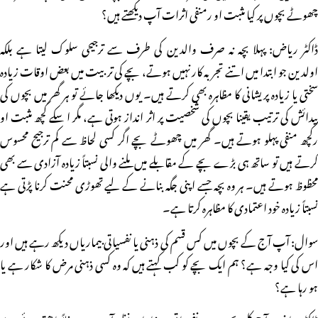
چھوٹے بچوں پر کیا مثبت او رمنفی اثرات آپ دیکھتے ہیں؟
ڈاکٹر ریاض: پہلا بچہ نہ صرف والدین کی طرف سے ترجیحی سلوک لیتا ہے بلکہ
اولدین جو ابتدا میں اتنے تجربہ کار نہیں ہوتے، بچے کی تربیت میں بعض اوقات زیادہ
سختی یا زیادہ پریشانی کا مظاہرہ بھی کرتے ہیں۔ یوں دیکھا جائے تو ہر گھر میں بچوں کی
پیدائش کی ترتیب یقینا بچوں کی شخصیت پر اثر انداز ہوتی ہے، مگر ا سکے کچھ مثبت او
رکچھ منفی پہلو ہوتے ہیں۔ گھر میں چھوٹے بچے اگر کسی لحاظ سے کم ترجیح محسوس
کرتے ہیں تو ساتھ ہی بڑے بچے کے مقابلے میں ملنے والی نسبتاً زیادہ آزادی سے بھی
محظوظ ہوتے ہیں۔ ہر وہ بچہ جسے اپنی جگہ بنانے کے لیے تھوڑی محنت کرنا پڑتی ہے
نسبتاً زیادہ خود اعتمادی کا مظاہرہ کرتا ہے۔
سوال: آپ آج کے بچوں میں کس قسم کی ذہنی یا نفسیاتی بیماریاں دیکھ رہے ہیں اور
اس کی کیا وجہ ہے؟ ہم ایک بچے کو کب کہتے ہیں کہ وہ کسی ذہنی مرض کا شکار ہے یا
ہو رہا ہے؟