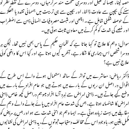
حصہ لینا، جیسا کہ کھیل اور دوسری صحت مند سرگرمیاں، دوسرے کے نقطہ نظر کو
سننے کی بچپن سے عادت ڈالنا، اور بچپن سے ہی تربیت میں جسمانی تشدد یا جھگڑے
کے حوصلہ شکنی شامل ہے۔ اچھی اور مثبت مصروفیات انسانی ذہن سے اضطراب
اور غصے کی شدت کو کم کرنے میں معاون ثابت ہوتی ہیں۔
سوال: وہم کا علاج تو کہا جاتا ہے کہ لقمان حکیم کے پاس بھی نہیں تھا، لیکن ہر
دوسرا شخص اس بیماری کا شکار ہے، آخر یہ کیوں ہوتا ہے اور کیا اس کا واقعی کوئی
علاج نہیں ہے؟
ڈاکٹر ریاض: معاشرے میں تواتر کے ساتھ استعمال ہونے والے اس طرح کے
اقوال در اصل ان ریوں کے بارے میں ہوتے ہیں جو عام افراد کے بارے میں
وضع کیے جاتے ہیں۔ ذہنی امراض سے نبرد آزما افراد میںوہم دراصل کچھ خاص ذہنی
امراض کا شاخسانہ ہوتا ہے، جس کی شدت عام افراد میں پائے جانے والے وہم کے
مقابلے میں بہت زیادہ ہوتی ہے۔ ایسا وہم جو اتنی شدت سے ہو اور جس پر مریض کو
مکمل یقین ہو، باوجود اس کے مخالف دستیاب ثبوتوں کے، یہ ذہنی امراض کی نشانیوں