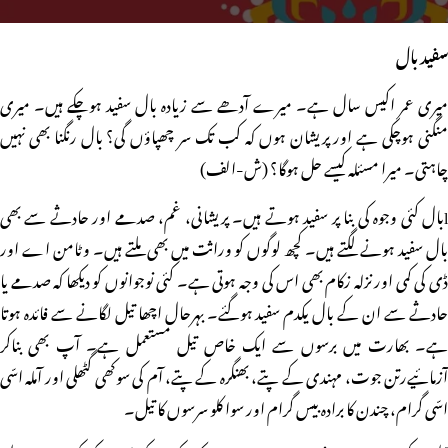
سفید بال
میری عمر اکیس سال ہے۔ میرے آدھے سے زیادہ بال سفید ہوچکے ہیں۔ میری
منگنی ہوچکی ہے اور پریشان ہوں کہ کب تک سر چھپاؤں گی؟ بال رنگنا بھی نہیں
چاہتی۔ میرا مسئلہ کیسے حل ہوگا؟ (ش-الف)
lبال کئی وجوہ کی بنا پر سفید ہوتے ہیں۔ پریشانی، غم، صدمے اور حادثے سے بھی
بال سفید ہونے لگتے ہیں۔ کچھ لوگوں کو وراثت میں بھی ملتے ہیں۔ وٹامن اے اور
ڈی کی کمی اور نزلہ زکام بھی اس کی وجہ ہوتی ہے۔ کئی نوجوانوں کو دیکھا کہ صدمے یا
حادثے سے ان کے بال یکدم سفید ہوگئے۔ بہرحال اچھا تیل لگانے سے فائدہ ہوتا
ہے۔ بھارت میں برسوں سے ایک خاص تیل مستعمل ہے۔ آپ بھی بناکر
آزمائیےرتن جوت، مہندی کے پتے، بھنگرہ کے پتے، آم کی سوکھی گٹھلی اور آملہ اسّی
اسّی گرام، چندن کا برادہ بیس گرام اور سوا کلو سرسوں کا تیل۔