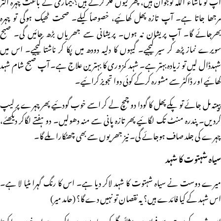
آپ تو ماشاء اللہ نوجوان ہیں، پھر کیوں فکر کرتے ہیں؟ بیماری کے باعث چہرہ اکثر
مرجھا جاتا ہے۔ آپ تازہ پھل کھائیے، خصوصاً کیلے۔ صحت ٹھیک ہوگی تو چہرہ
بھرجائے گا۔ آپ پریشان نہ ہوں۔ پریشانی سے جھریاں بڑھ جائیں گی۔ صبح
سویرے نماز پڑھ کر سیر کیجیے۔ گیہوں کا دلیہ دودھ میں پکا کر ناشتا کیجیے۔ اس میں
شہدڈال لیں تو زیادہ بہتر ہے۔ شہد کمزوری کا بہترین علاج ہے۔ آپ صبح شام شہد
کھائیے اور ڈاکٹر سے مشورہ کرکے کوئی دوا تجویز کرائیے۔
پپیتہ مل جائے تو پکے پھل کا گودا دو چمچ لے کر اسے خوب گودئیے پھر چہرے پر لیپ
کردیں۔ پندرہ منٹ تک لگائیے پھر تازہ پانی سے منہ دھولیں۔ دو ہفتے لگاکر دیکھئے،
چہرے کی جلد صاف ہوجائے گی۔ نیز جھریوں سے بھی چھٹکارا ملے گا۔
سیاہ شہتوت کا شہد
میرے دوست نے سیاہ شہتوت کا شہد لاکر دیا ہے۔ اس کا رنگ گہرا مٹیا لا ہے۔
اس شہد کے کیا فائدے ہیں؟ یہ نقصان تو نہیں دے گا؟ (حامد میر)
اس شہد کے بہت سے فوائد ہیں مثلاً گلے کی بیماریوں میں اکسیر ہے اورخون پیدا کرتا