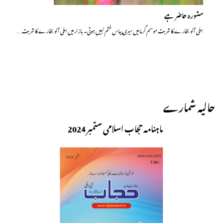
مشورہ حاضر ہے
املی آلو بخارے کا شربت موسم گرما میں میری پیاس ختم نہیں ہوتی۔ بازار میں املی آلو بخارے کا شربت…
حالیہ شمارے
ماہنامہ حجاب اسلامی ستمبر 2024