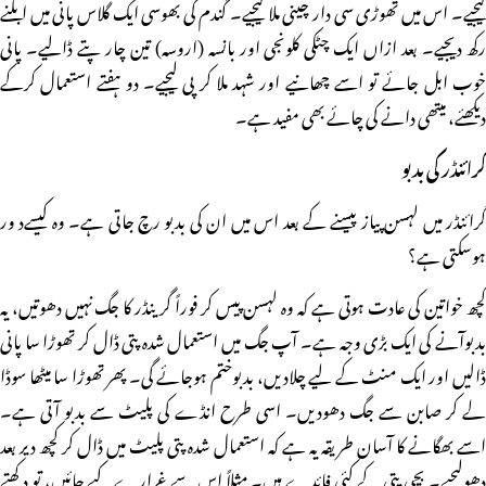
کیجیے۔ اس میں تھوڑی سی دار چینی ملا لیجیے۔ گندم کی بھوسی ایک گلاس پانی میں ابلنے
رکھ دیجیے۔ بعد ازاں ایک چٹکی کلونجی اور بانسہ (اروسہ) تین چار پتے ڈالیے۔ پانی
خوب ابل جائے تو اسے چھانیے اور شہد ملا کر پی لیجیے۔ دو ہفتے استعمال کرکے
دیکھئے، میتھی دانے کی چائے بھی مفید ہے۔
گرائنڈر کی بدبو
گرائنڈر میں لہسن پیاز پیسنے کے بعد اس میں ان کی بدبو رچ جاتی ہے۔ وہ کیسےد ور
ہوسکتی ہے؟
کچھ خواتین کی عادت ہوتی ہے کہ وہ لہسن پیس کر فوراً گرینڈر کا جگ نہیں دھوتیں، یہ
بدبوآنے کی ایک بڑی وجہ ہے۔ آپ جگ میں استعمال شدہ پتی ڈال کر تھوڑا سا پانی
ڈالیں اور ایک منٹ کے لیے چلادیں، بدبوختم ہوجائے گی۔ پھر تھوڑا سا میٹھا سوڈا
لے کر صابن سے جگ دھودیں۔ اسی طرح انڈے کی پلیٹ سے بدبو آتی ہے۔
اسے بھگانے کا آسان طریقہ یہ ہے کہ استعمال شدہ پتی پلیٹ میں ڈال کر کچھ دیر بعد
دھولیجیے۔ بچی پتی کے کئی فائدے ہیں۔ مثلاً اس سے غرارے کیے جائیں، تو دکھتے