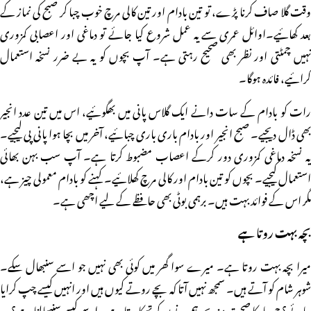
وقت گلا صاف کرنا پڑے، تو تین بادام اور تین کالی مرچ خوب چبا کر صبح کی نماز کے
بعد کھائیے۔اوائل عمری سے یہ عمل شروع کیا جائے تو دماغی اور اعصابی کمزوری
نہیں چمٹتی اور نظر بھی صحیح رہتی ہے۔ آپ بچوں کو یہ بے ضرر نسخہ استعمال
کرائیے، فائدہ ہوگا۔
رات کو بادام کے سات دانے ایک گلاس پانی میں بھگوئیے، اس میں تین عدد انجیر
بھی ڈال دیجیے۔ صبح انجیر اور بادام باری باری چبائیے، آخر میں بچا ہوا پانی پی لیجیے۔
یہ نسخہ دماغی کمزوری دور کرکے اعصاب مضبوط کرتا ہے۔ آپ سب بہن بھائی
استعمال کیجیے۔ بچوں کو تین بادام اور کالی مرچ کھلائیے۔ کہنے کو بادام معمولی چیز ہے،
مگر اس کے فوائد بہت ہیں۔ برہمی بوٹی بھی حافظے کے لیے اچھی ہے۔
بچہ بہت روتا ہے
میرا بچہ بہت روتا ہے۔ میرے سوا گھر میں کوئی بھی نہیں جو اسے سنبھال سکے۔
شوہر شام کو آتے ہیں۔ سمجھ نہیں آتا کہ بچے روتے کیوں ہیں اور انہیں کیسے چپ کرایا
جائے؟ چھ ماہ کا صحت مند بچہ ہم دونوں کو تھکا دیتا ہے۔ اسے کیسے سنبھالنا ہے؟