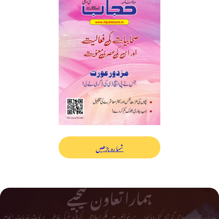
شمارہ پڑھیں
ہمارا تعاون کیجیے
ماہ نامہ حجاب اسلامی گذشتہ کئی دہائیوں سے خواتین میں فکر اسلامی کے فروغ کی خاطر بے لوث خدمات انجام