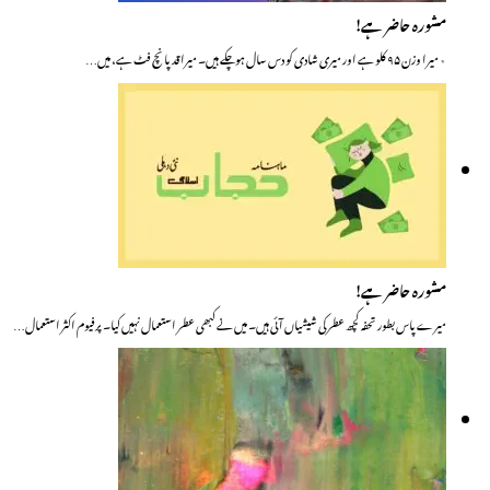
مشورہ حاضر ہے!
٭ میرا وزن ۹۵ کلو ہے اور میری شادی کو دس سال ہوچکے ہیں۔ میرا قد پانچ فٹ ہے، میں…
مشورہ حاضر ہے!
میرے پاس بطور تحفہ کچھ عطر کی شیشیاں آئی ہیں۔ میں نے کبھی عطر استعمال نہیں کیا۔ پرفیوم اکثر استعمال…