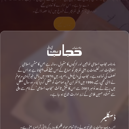
دے رہا ہے۔ اس ادارے کا تعاون کیجیے
اور دینی و تحریکی لٹریچر کے فروغ میں اپنا حصہ ڈالیے۔
تعاون کیجیے
ماہ نامہ حجاب اسلامی خواتین اور لڑکیوں کا مقبول رسالہ ہے جس کا مشن اسلامی
اخلاقیات اور تعلیمات پر مبنی لٹریچر کو سماج کے اس طبقے تک پہنچانا ہے جو اس کے
نصف کی نمائندہ ہے۔ حجاب کی داغ بیل رام پور میں 1970 میں مائل خیرآبادی مرحومؒ
نے ڈالی تھی، جسے 1996 میں ڈاکٹر ابن فرید صاحبؒ کو منتقل کردیا گیا۔ دو سال تعطل
میں رہنے کے بعد نومبر 2003 سے اس کا نقشِ ثالث ‘حجاب اسلامی’ کے نام سے دہلی
سے شمشاد حسین فلاحی کے زیرِ ادارت شائع ہو رہا ہے۔
ڈسکلیمر
اس ویب سائٹ پر شائع ہونے والا تمام مواد قلم کاروں کی ذاتی آراء پر مبنی ہے۔