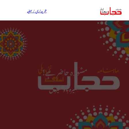
خریداری / عطیہ
مشورہ حاضر ہے!
صغیرہ بانو شیریں