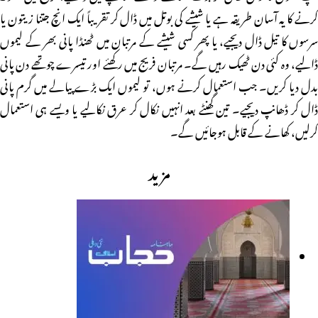
کرنے کا یہ آسان طریقہ ہے یا شیشے کی بوتل میں ڈال کر تقریباً ایک انچ جتنا زیتون یا
سرسوں کا تیل ڈال دیجیے، یا پھر کسی شیشے کے مرتبان میں ٹھنڈا پانی بھر کے لیموں
ڈالیے، وہ کئی دن ٹھیک رہیں گے۔ مرتبان فریج میں رکھئے اور تیسرے چوتھے دن پانی
بدل دیا کریں۔ جب استعمال کرنے ہوں، تو لیموں ایک بڑے پیالے میں گرم پانی
ڈال کر ڈھانپ دیجیے۔ تین گھنٹے بعد انہیں نکال کر عرق نکالیے یا ویسے ہی استعمال
کرلیں، کھانے کے قابل ہوجائیں گے۔
مزید