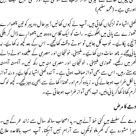
ہورہی ہے۔ (محمد سلیم)
کھٹی اشیاء تو لڑکیاں کھاتی ہیں، آپ نے کیوں کھالیں؟ بہرحال دو پہر کو تین چھوارے
تھوڑے سے پانی میں بھگوئیے۔ رات کو ایک گلاس دودھ میں چھوارے ڈال کر ہلکی
آنچ پر پکائیے۔ خوب گل جائیں تو سوتے وقت کھالیجیے۔ اس کے بعد کچھ نہ کھائیے، نہ
پانی پیجئے۔ چھ سات دن کھائیے۔ ملیہٹی، خولنجان اور مصری کے علیحدہ موٹے دانے
گھر میں رکھیے، تھوڑی ملیہٹی ، خولنجان اور مصری منہ میں رکھ لیں۔ آہستہ آہستہ
چوستے رہیں، اس سے بھی آواز صاف ہوتی ہے۔ آئندہ کھٹی اشیا نہ کھائیے، ورنہ آواز
بالکل خراب ہوجائے گی۔ زیادہ گرم اور ٹھنڈا کھانے سے بھی پرہیز کیجیے۔ کچھ لوگ
گرم کھانا کھاکر پانی پئیں، تب بھی آواز خراب ہوجاتی ہے۔
دمے کا مرض
دمے کے سلسلے میں کئی خط آئے ہیں۔ یہ اصحاب ساٹھ سال سے زائد عمر کے ہیں۔
میرا مشورہ ہے کہ گھریلو ٹوٹکوں سے آرام نہیں آسکتا، آپ سب باقاعدہ علاج