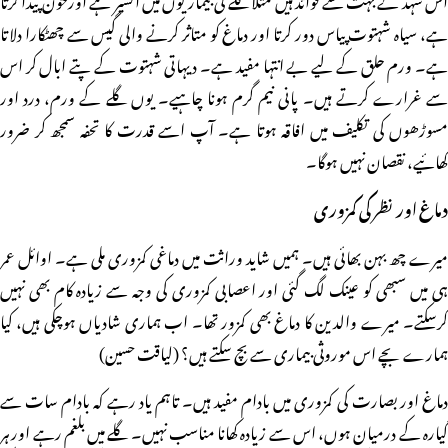
ہے، سیاہ شہتوت پیاس دور کرتا اور دماغ کو متاثر کرنے والی گیس سے چھٹکارا دلاتا
ہے۔ ورم حلق کے لیے بے انتہا مفید ہے۔ دیہاتی شہتوت کے پتے ابال کر اس
سے غرارے کرتے ہیں۔ پانی نیم گرم ہونا چاہیے۔ یوں گلے کے ورم، درد اور
مسوڑھوں کی تکلیف میں افاقہ ہوتا ہے۔ آپ اسے قدرت کا تحفہ سمجھ کر ضرور
کھائیے، نقصان نہیں ہوگا۔
دماغ اور نظر کی کمزوری
میرے چھ بہن بھائی ہیں۔ ہمیں شاید وراثت میں دماغی کمزوری ملی ہے۔ اوائل عمر
ہی میں سبھی کو عینک لگ گئی اور اعصابی کمزوری کی وجہ سے زیادہ کام بھی نہیں
کرسکتے۔ میرے والدین کا دماغ بھی کمزور تھا۔ اب ہماری شادیاں ہوچکی ہیں، کیا
ہمارے بچے اس موروثی بیماری سے بچ سکتے ہیں؟ (لیاقت حسین)
دماغ اور بصارت کی کمزوری میں بادام مفید ہیں۔ تاہم یاد رہے کہ بادام سات سے
گیارہ کے درمیان ہوں، اس سے زیادہ کھانا مناسب نہیں۔ گلے میں بلغم رہے اور ہر