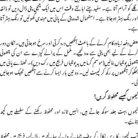
گلے کو آرام آتا ہے۔ سفید چنے ابالتے وقت اس میں ایک چمچی پتی ڈال دیں تو ذائقہ
اور رنگ بہتر ہوجاتا ہے۔ استعمال شدہ پتی کے پانی میں مہندی گھولیں تو رنگ بہتر آتا
ہے۔
بعض دفعہ زیادہ کام کرنے کے باعث آنکھیں درد کرتی اور سرخ ہوجاتی ہیں۔ تکان دور
کرنے کے لیے بھی پتی سے مدد لیجیے۔ ململ کے پرانے کپڑے سے ان کی چھوٹی
چھوٹی پوٹلیاں بنالیں(موسم گرما میں یہ پوٹلیاں فریج میں رک دیں)۔ ٹھنڈے پانی میں
بھگوکر آنکھوں پر رکھ کر لپیٹ لیں۔ دو تین بار ایسا کرنے سے آنکھیں ٹھیک ہوجائیں
گی۔
لیموں کیسے محفوظ کریں؟
لیموں بہت جلد سوکھ جاتے ہیں، انہیں تازہ اور محفوظ رکھنے کے سلسلے میں کچھ
بتائیے۔
آپ لیموں کا رس نکال کر برف جمانے والے سانچے میں ڈالیے، فریج میں محفوظ