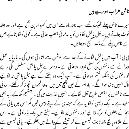
ناخن خراب ہورہے ہیں
میرے ناخن پہلے ٹھیک تھے، اب چند ماہ سے ان میں کھردار پن آگیا ہے اور وہ جلد
ٹوٹ جاتے ہیں۔ نیل پالش لگاؤں تو یہ بدنمائی چھپ جاتی ہے۔ کوئی ٹوٹکا بتائیے جس
سے ناخن پہلے کے مانند صحیح ہوجائیں۔
بی بی! آپ نیل پالش لگانے کے بعد اسے لوشن سے اتارتی ہوں گی۔ بارہا یہ عمل
دہرانے سے ناخنوں کی سطح کمزور ہوجاتی ہے۔ دوسرے نیل پالش مسلسل لگی رہے
تو ناخنوں کی چمک ختم ہوجاتی ہے۔ آپ ایک دو ہفتے کے لیے نیل پالش نہ لگائیے
تاکہ انہیں تازہ ہوا لگے۔ بادام کے تین چمچ تیل میں آدھا لیموں نچوڑ کر رکھئے۔ روئی
سے ناخنوں پر اچھی طرح تیل لگائیے۔ انہیں غذایت ملی گی۔ کیلشیم کھائیے، یہ بھی
مفید ہے۔ ایک دیسی ٹوٹکا یہ ہے کہ مہندی کے پتے پیس لیں مگر اس میں پانی کے
بجائے پھلوں کا سرکہ ڈالیے اور ناخنوں پر لگائیے۔ ہفتے میں ایک بار کافی ہے۔ اس
کے علاوہ پانچ چھ ثابت لہسن لے کر شیشے کے پیالے میں بھگوئیے۔ پانی لہسن سے