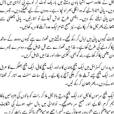
تیل کے علاوہ سب اشیا ہاون دستے میں باریک کوٹ کر لوہے کی کڑاہی میں ڈال
دیں۔ پانی اتنا ڈالیے کہ دو انگلی بھر اونچا رہے۔ دودن کے لیے بھیگنے دیں۔ تیسرے
دن پانی ابلنے رکھ دیں۔ اچھی طرح جوش آجائے تو اتارلیں۔ پانی چھلنی سے
چھانئے پھر تیل ملا کر پکائیے۔ نیز صبح شام ایک عدد آملے کا مربہ کھائیں۔
ثابت گیہوں پانی میں ابال کر رکھ لیجیے۔ ناشتے میں تھوڑے سے گیہوں دودھ کے ساتھ
پکاکر دلیے کی طرح کھائیے۔ غذا میں تھوڑے سے تل شامل کیجیے۔ دوسرے تیسرے
دن میتھی پکاکر کھائیے۔ بند گوبھی، ککڑی سلاد اور غذا میں شامل کریں۔
مزید براں کسٹرائل میں ایک چمچ چندن کا برادہ، ایک چمچ کافی، ایک چمچ بھنگرے کا عرق
اور ایک چمچ پسے آملے ملا کر ہلکی آنچ پرپکائیے۔ پانچ سات منٹ بعد اتار کر ٹھنڈا
ہونے دیں۔ پھر چھان کر رکھ لیں۔
ایک چمچ سرسوں کا تیل اور ایک چمچ درج بالا تیل ملا کر رات کو بالوں کی جڑوںمیں ہلکا
نیم گرم لگائیے اور صبح سر دھولیجیے۔ نوجوانی میں بال سفید ہونے کی شکایت
ہومیوپیتھی سے بھی دور ہوجاتی ہے۔کسی اچھے ہومیوپیتھی ڈاکٹر سے رابطہ کریں۔