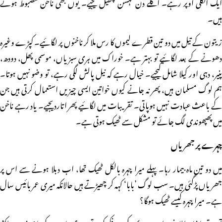
ایک انگلی اوپر رہے۔ اگلے دن لہسن چھیل لیجیے۔ یوں بھی ناخن مضبوط ہوتے
ہیں۔
زیتون کے تیل میں دو تین قطرے لیموں کا رس ملا کر ناخنوں پر لگائیے۔ کپڑے وغیرہ
دھونے کے بعد لگائیے تو بہتر ہے۔ خوراک میں ہری سبزیاں، موسمی پھل، دودھ،
پنیر، دہی اور کیلا شامل کیجیے۔ خیال رہے کہ نیل پالش لگی رہے، تو وضو نہیں ہوتا۔
ہم لوگ مسلمان ہیں، پھر نہ جانے کیوں خواتین ایسی چیزیں استعمال کرتی ہیں جن
کے باعث عبادت نہیں ہوپاتی۔ تقریبات میں لگائیے پھر اتاردیجیے۔ یاد رہے ناخن
میں پھپھوندی لگ جائے تو مشکل سے ٹھیک ہوتی ہے۔
چہرے پر جھریاں
میں دو تین ماہ بیمار رہا۔ پہلے میرا چہرہ بالکل ٹھیک تھا، اب دبلا ہونے سے اس پر
جھریاں پڑگئی ہیں۔ سب لوگ ’بابا‘ کہہ کر چھیڑتے ہیں حالانکہ میری عمر بائیس سال
ہے۔ میرا چہرہ کیسے ٹھیک ہوگا؟