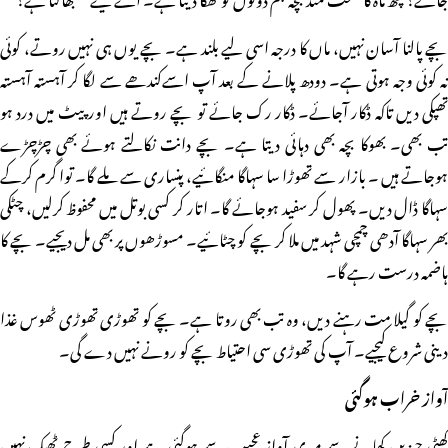
بچے پالنا آسان نہیں، ماں کا درجہ اسی لیے بلند ہے۔ بچے یوں ہی نہیں روتے، کوئی
نہ کوئی وجہ ہوتی ہے۔ دودھ پلانے کے بعد آپ اسےکندھے سے لگا کر آہستہ آہستہ
تھپکی دیں تاکہ ڈکار آجائے۔ ڈکار رک جائے تو بچے روتے ہیں اور پیٹ میں درد ہو
تب بھی۔ بھوکا بچہ بھی دہائی دیتا ہے۔ بچے دانت نکالتے ہوئے بھی چڑچڑے
ہوجاتے ہیں ۔ بازار سے تھوڑا سا سہاگا منگائیے، پنساری سے ملے گا۔ توا گرم کرکے
سہاگا ڈال دیں۔ پھول کر سفید ہوجائے گا۔ اتار کر کسی بوتل میں محفوظ کرلیں، چٹکی
بھر سہاگا آدھی چمچی شہد میں ملا کر بچے کو چٹائیے۔ مسوڑھوں پر بھی مل دیجیے۔ بچے کا
ہاضمہ درست رہے گا۔
بچے کو گیلا مت رہنے دیں، وہ تب بھی روتا ہے۔ بچے کو تھوڑی تھوڑی ٹھوس غذا
دینی شروع کیجیے۔ آپ کی تھوڑی سی احتیاط بچے کو رونے نہیں دے گی۔
آواز خراب ہوگئی
کھٹی چیزیں کھانے سے میری آواز عجیب سے ہوگئی ہے اور کسی طرح ٹھیک نہیں