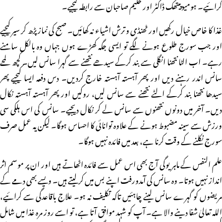
کرائیے۔ ہومیوپیتھک ڈاکٹر اور حکیم صاحبان سے رابطہ کیجیے۔
غذا کا خاص خیال رکھیں اور ٹھنڈی و ترش اشیاء نہ کھائیں۔ صبح کی نماز پڑھ کر سیر کیجیے
اور جب سورج طلوع ہونے لگے تو ایسی جگہ کھڑے ہوں جہاں وہ بالکل سامنے
رہے۔ اب الٹا نتھنا انگلی سے بند کرکے سیدھے نتھنے سے گہرا سانس لیں۔ کچھ لمحے
سانس اندر رہنے دیں اور پھر آہستہ آہستہ خارج کردیں۔ دس دفعہ ایسا کیجیے پھر
سیدھا نتھنا بند کرکے الٹے نتھنے سے سانس لیں، روکیں اور پھر آہستہ آہستہ نکال
دیں۔ آخر میں دونوں نتھنوں سے سانس لے کر نکال دیجیے۔ سانس کی اس ہلکی سی
ورزش سے سینہ مضبوط ہونے کے علاوہ توانائی کا احساس ہوگا۔ لیکن یہ عمل صرف
سورج نکلنے کے وقت کرنا ہے، بعد میں فائدہ نہیں ہوگا۔
علم النفس کے ماہر یوگی آج بھی اس عمل سے فائدہ اٹھاتے ہیں اور ان پر موسم اثر
انداز نہیں ہوتا۔ وہ سانس کی آمدورفت اپنے بس میں کرلیتے ہیں۔ ویسے بھی دمے کے
مریضوں کو گہرے سانس لینے چاہئیں تاکہ تکلیف نہ ہو۔ علاج باقاعدگی سے کرائیے،
اللہ تعالیٰ شفا دینے والا ہے۔ آپ کو شہد موافق آتا ہے، تو اسے روز مرہ غذا میں شامل