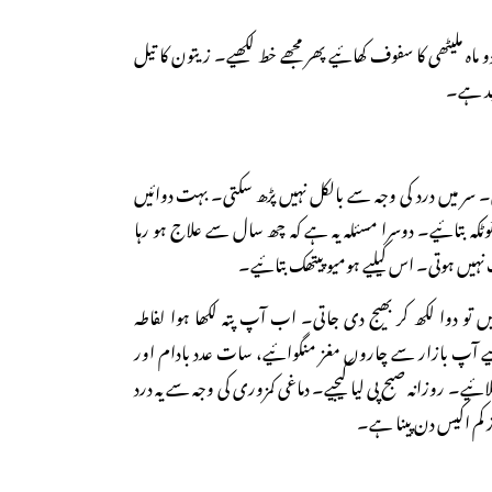
 دو ماہ ملیٹھی کا سفوف کھائیے پھر مجھے خط لکھیے۔ زیتون کا تیل
ید ہے۔
۔ سر میں درد کی وجہ سے بالکل نہیں پڑھ سکتی۔ بہت دوائیں
 ٹوٹکہ بتائیے۔ دوسرا مسئلہ یہ ہے کہ چھ سال سے علاج ہو رہا
ک نہیں ہوتی۔ اس کیلیے ہومیو پیتھک بتائیے۔
تیں تو دوا لکھ کر بھیج دی جاتی۔ اب آپ پتہ لکھا ہوا لفاطہ
ے آپ بازار سے چاروں مغز منگوائیے، سات عدد بادام اور
لائیے۔ روزانہ صبح پی لیا کیجیے۔ دماغی کمزوری کی وجہ سے یہ درد
 کم اکیس دن پینا ہے۔