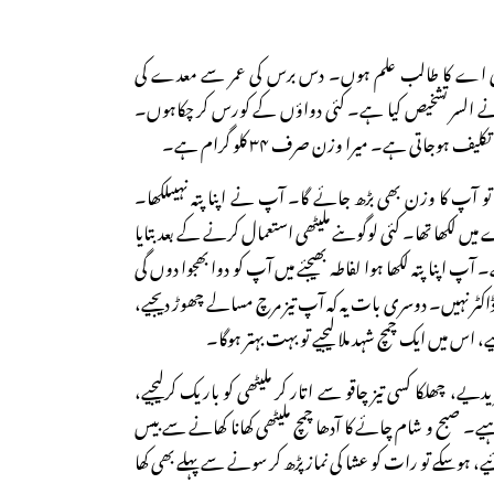
ی اے کا طالب علم ہوں۔ دس برس کی عمر سے معدے کی
 السر تشخیص کیا ہے۔ کئی دواؤں کے کورس کر چکاہوں۔
یف ہوجاتی ہے۔ میرا وزن صرف ۳۴ کلو گرام ہے۔
و آپ کا وزن بھی بڑھ جائے گا۔ آپ نے اپنا پتہ نہیںلکھا۔
 میں لکھا تھا۔ کئی لوگوںنے ملیٹھی استعمال کرنے کے بعد بتایا
 اپنا پتہ لکھا ہوا لفاطہ بھیجئے میں آپ کو دوا بھجوا دوں گی
کٹر نہیں۔ دوسری بات یہ کہ آپ تیز مرچ مسالے چھوڑ دیجیے،
ئیے، اس میں ایک چمچ شہد ملا لیجیے تو بہت بہتر ہوگا۔
ے، چھلکا کسی تیز چاقو سے اتار کر ملیٹھی کو باریک کرلیجیے،
ے۔ صبح و شام چائے کا آدھا چمچ ملیٹھی کھانا کھانے سے بیس
، ہوسکے تو رات کو عشا کی نماز پڑھ کر سونے سے پہلے بھی کھا