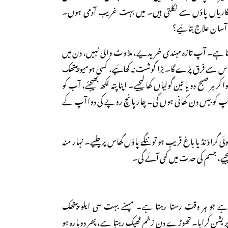
نگاریاں پاؤں سے نکلتی ہیں۔ میں بہت غریب آدمی ہوں۔
 آسان علاج بتائیے؟
ا ہے۔ آپ تازہ مہندی خریدیے، ملاوٹ والی نہیں، دن میں
یے، اس سے فرق پڑے گا۔ بڑا گوشت نہ کھائیے، کسی ہومیو پیتھک
کی گولیاں بنوا کر ہر صبح دو یا تین گولیاں کھا لیجیے۔ اپنا پتہ لکھ بھیجئے، آب کو
ں آپ کو بیس دن کھانی ہوں گی۔ چار پانچ روپے کی دوا آپ کے
کوئی گراؤنڈ یا باغ قریب ہو تو ننگے پاؤں گھاس پر چلیے۔ نہار منہ
لیجیے، جسم کی حدت میں کمی آئے گی۔
ے جو ہر وقت رستا رہتا ہے۔ میںنے بہت سی ایلو پیتھک
آپریشن کرایا۔ تھوڑے دن زخم ٹھیک رہتا ہے، پھر دوبارہ ہو