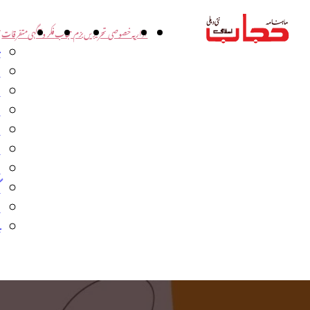
اداریہ
خصوصی تحریریں
بزم حجاب
فکر و آگہی
متفرقات
ت
د
و
س
ش
ا
ا
گ
م
ب