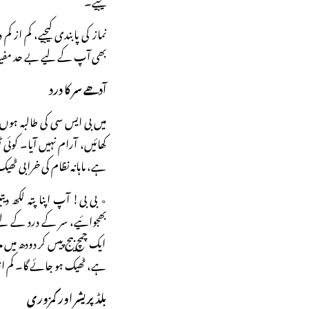
نماز کی پابندی کیجیے، کم از کم
بھی آپ کے لیے بے حد مف
آدھے سر کا درد
میں بی ایس سی کی طالبہ ہوں
کھائیں، آرام نہیں آیا۔ کوئی
ہے، ماہانہ نظام کی خرابی ٹھی
٭ بی بی! آپ اپنا پتہ لکھ دی
بھجوائیے، سر کے درد کے لی
ایک چمچ بیج پیس کر دودھ میں م
ہے، ٹھیک ہو جائے گا۔ کم از
بلڈ پریشر اور کمزوری