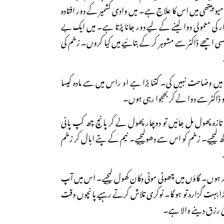
میو پیتھی میں اس کا علاج ہے۔ میں وادی کشمیر کے دور افتادہ
ار کی معمولی دوا لینے کے لیے دور جانا پڑتا ہے۔ میں ایک بے
ی اچھے ڈاکٹر سے مشوہر کر کے بتائیے میں کیا کروں۔ زخم کی
وضاحت نہیں کی۔ کتنا بڑا ہے او راس میں سے مادہ کیسا
ڈاکٹر سے دوا لے کر بھجوا رہی ہوں۔
زہ پھول مل جائیں تو دوچار پھول لے کر پانچ چھ کپ پانی
رکھ لیجیے۔ زخم کو اس سے دھولیجیے۔ نیم کے پتے ابال کر زخم
ہوں۔ گاؤں میں چھوٹی موٹی دکان کھول لیجیے۔ اس میں آپ
وڑا بہت گزارہ تو ہو گا۔ نوکری تلاش کرتے رہیے پانچوں وقت
عالیٰ رزق دینے والا ہے۔