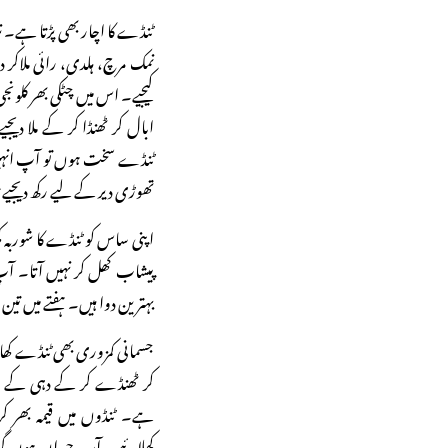
ٹنڈے کا اچار بھی پڑتا ہے۔ ن
نمک مرچ، ہلدی، رائی ملاکر
کیجیے۔ اس میں چٹکی بھر کلون
ابال کر ٹھنڈا کر کے ملا دی
ٹنڈے سخت ہوں تو آپ انہیں 
تھوڑی دیر کے لیے رکھ دیجیے ت
اپنی ساس کو ٹنڈے کا شوربہ کھ
پیشاب کھل کر نہیں آتا۔
بہترین دوا ہیں۔ ہفتے میں تی
جسمانی کمزوری بھی ٹنڈے ک
کر ٹھنڈے کر کے دہی کے سا
ہے۔ ٹنڈوں میں قیمہ بھر ک
کھلائیے۔ آپ حیران ہوں گی