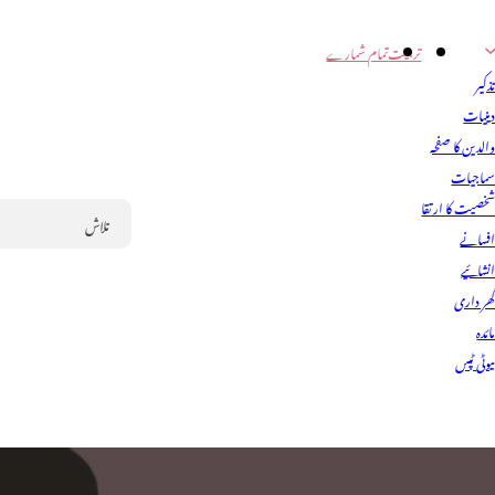
تربیت
تمام شمارے
ذکیر
ینیات
الدین کا صفحہ
ماجیات
خصیت کا ارتقا
فسانے
Search
نشائیے
ھر داری
ائدہ
یوٹی ٹپس