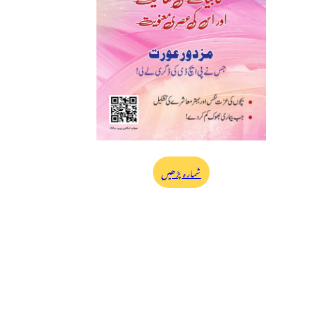
شمارہ پڑھیں