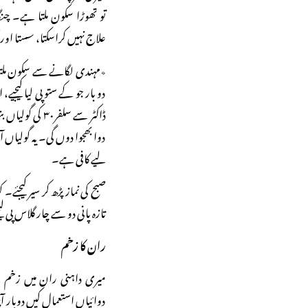
تو تھوڑا سکون ملتا ہے۔ چ
علاج نہیں کراسکتا، سستا اور
٭مہندی لگانے سے سکون ملت
دو بار جو کے ستو پی لیا کیج
ڈاکٹر سے سلفر۳۰ 
دوا بھجوا دوں گی۔ یہ گولیا
لیے کافی ہے۔
صبح کی نماز پڑھ کر سیر کیجئے۔ 
تازہ پانی دو سے چار گلاس پی 
ران کا زخم
میری داہنی ران میں زخم ہ
دوائیاں استعمال کیں دوبار 