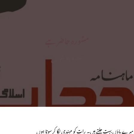
مشورہ حاضر ہے
صغیرہ بانو شیریں
یرے پاؤں بہت جلتے ہیں۔ رات کو مہندی لگا کر سوتا ہوں