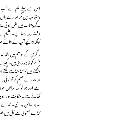
اس سے پہلے ہم نے آپ کے
دستیاب ہیں مگر ہمارے ہاں ک
کے پیشاب میں جلن ہوتی ہے۔ 
وقت درد رہتا ہے۔ حکیم نے 
ٹوٹکہ بتائیے آپ کے بتائے ہ
٭ گرمی کے موسم میں اللہ تعا
جسم کو فائدہ دیتی ہیں۔ کھی
دیکھنے میں تو ٹنڈمنڈ سے لگتے
جو ہمارے جسم کو توانائی دیت
ہے اور جو لوگ مریض ہوں، 
کھانے سے یہ شکایت دور ہو
سادہ سالن بنائیے۔ ٹنڈے او
ٹنڈے معمولی سے تیل میں بھو