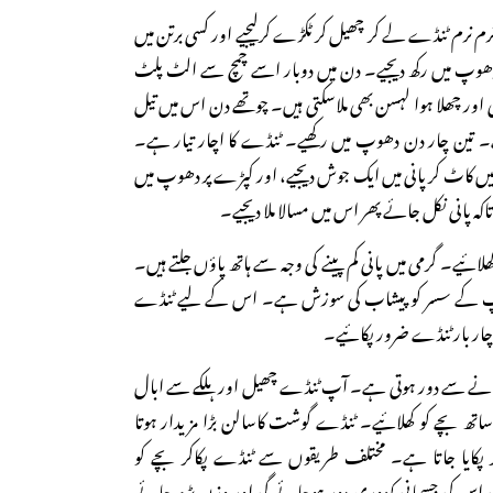
رم نرم ٹنڈے لے کر چھیل کر ٹکڑے کرلیجیے اور کسی برتن میں
 دھوپ میں رکھ دیجیے۔ دن میں دوبار اسے چمچ سے الٹ پلٹ
جی اور چھلا ہوا لہسن بھی ملاسکتی ہیں۔ چوتھے دن اس میں تیل
جیے۔ تین چار دن دھوپ میں رکھیے۔ ٹنڈے کا اچار تیار ہے۔
کاٹ کر پانی میں ایک جوش دیجیے، اور کپڑے پر دھوپ میں
اکہ پانی نکل جائے پھر اس میں مسالا ملا دیجیے۔
لائیے۔ گرمی میں پانی کم پینے کی وجہ سے ہاتھ پاؤں جلتے ہیں۔
 آپ کے سسر کو پیشاب کی سوزش ہے۔ اس کے لیے ٹنڈے
ن چار بار ٹنڈے ضرور پکائیے۔
ھانے سے دور ہوتی ہے۔ آپ ٹنڈے چھیل اور ہلکے سے ابال
تھ بچے کو کھلائیے۔ ٹنڈے گوشت کاسالن بڑا مزیدار ہوتا
ر پکایا جاتا ہے۔ مختلف طریقوں سے ٹنڈے پکاکر بچے کو
 اس کی جسمانی کمزوری دور ہوجائے گی اور وزن بڑھ جائے