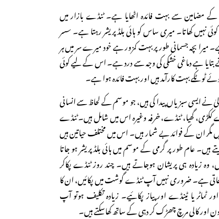
 مضامین سے بہت فائدہ اٹھایا ہے۔ ٹنڈے بازار میں
وئی نہیں کھاتا۔ میری ساس کو ہائی بلڈ پریشر رہتا ہے۔ سسر
میرا بچہ جسمانی طور پر بہت کمزور ہے خود میرے سر میں ہر
بتایا ہے دماغی خشکی کی وجہ سے درد ہے۔ اس کے لیے کوئی
وئے ٹوٹکے بہت کارآمد ہیں اور بہت فائدہ ہوا ہے۔
لیٰ نے ایسی سبزیاں پیدا کی ہیں، جو موسم کے لحاظ سے انسانی
رے ککڑی، گھیا، ٹنڈے، خرفہ وغیرہ اس میں شامل ہیں۔ ٹنڈے
 ہیں مگر ان کے فوائد بے شمار ہیں۔ اس میں مختلف حیاتین ہیں
ے ہیں۔ عام طور پر گرمی کے موسم میں ہائی بلڈ پریشر ہو جاتا
وہ زیادہ ہی پریشان ہوجاتے ہیں۔ چند روز ٹنڈے پکاکر
جاتی ہے۔ ضروری نہیں آپ ٹنڈے گوشت میں پکائیں، ان کا
ر ٹماٹر یا ٹینڈے اور پیاز پکائیے۔ زیادہ تکلیف ہوتو آپ
ن اور کالی مرچ چھڑک کر دہی کے ساتھ کھاسکتے ہیں۔