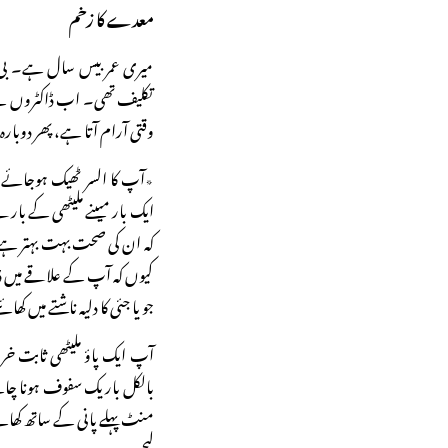
معدے کا زخم
میری عمر بیس سال ہے۔ ب
تکلیف تھی۔ اب ڈاکٹروں نے
وقتی آرام آتا ہے، پھر دوبارہ تکل
٭آپ کا السر ٹھیک ہوجائے ت
ایک بار میںنے ملیٹھی کے بارے
کہ ان کی صحت بہت بہتر ہے۔ آپ
کیوں کہ آپ کے علاقے میں ڈا
جو یا جئی کا دلیہ ناشتے میں کھا
آپ ایک پاؤ ملیٹھی ثابت خریدی
بالکل باریک سفوف ہونا چاہی
منٹ پہلے پانی کے ساتھ کھائیے
لیجیے۔