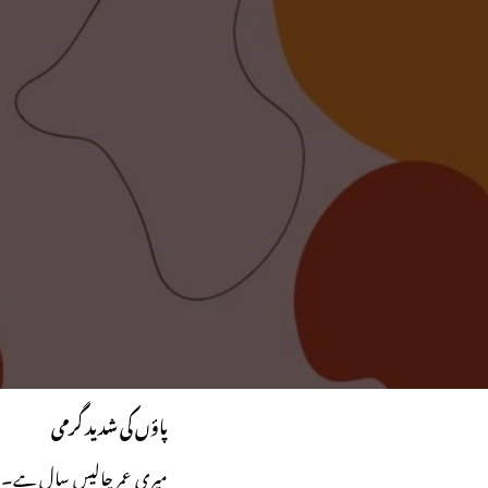
پاؤں کی شدید گرمی
میری عمر چالیس سال ہے۔ م