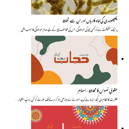
پھپھوندی کی تباہ کاریاں اور ان سے تحفظ
یہ ایک حقیقت ہے کہ کسی چیز کی موجودگی، اس کی مخالف چیز کے لیے عدم موجودگی کا سبب بنتی…
حقوقِ نسواں کا محافظ- اسلام
فطرت کا نظام ہی کچھ ایسا ہے کہ پیدا ہونے سے بوڑھی ہوکر مرنے تک عورت کو کئی روپ اختیار…