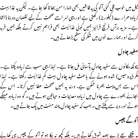
تیل میں خوب تلی گئی آلو کی یہ قاشیں بھی ہمارا من بھاتا کھا جا ہے۔ لیکن یہ غذا بہت
زیادہ حرارے (کیلوریز) رکھتی ہے اور یہی امر اسے صحت کے لیے نقصان دہ بنا ڈالتا
ہے۔ مزید برآں فرنچ فرائیز ہمیں کوئی غذائیت بھی فراہم نہیں کرتے بلکہ ہمیں فربہ
کرتے اور ہمارے خون میں شکر کی سطح بڑھاتے ہیں۔
سفید چاول
چونکہ دکانوں سے سفید چاول بآسانی مل جاتا ہے۔ لہٰذا یہی سب سے زیادہ پکتا ہے۔
مگر (پروسیس) شدہ ہونے کے باعث سفید چاول بہت کم غذائیت رکھتا ہے۔ لہٰذا
اس سے بس پیٹ بھرنا ممکن ہے، ورنہ یہ ہمیں صحت عطا نہیں کرتا۔ اس کے
بجائے بھورے سے چاول میں زیادہ معدنیات و حیاتین ہوتے ہیں۔ گو وہ زیادہ مہنگے
ہوتے اور دیر سے پکتے ہیں۔ جب کہ سفید چاول چند منٹ میں پک جاتے ہیں۔
آلو کے چپس
یہ قتلے بچے بڑے بصد شوق کھاتے ہیں۔ بلکہ کچھ نہ پکا ہو تو آلو کے چپس ہی کھائے