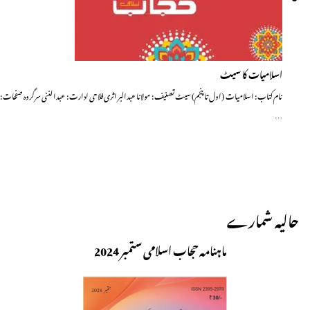
اسلامیات کا سیٹ
نام کتاب : اسلامیات (اول تا پنجم) سیٹ تصنیف : مولانا عبدالبر اثری فلاحی ادارت : عبدالغنی سرگروہ صفحات :
…
حالیہ شمارے
ماہنامہ حجاب اسلامی ستمبر 2024