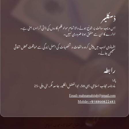
ڈسکلیمر
اس ویب سائٹ پر شائع ہونے والا تمام مواد قلم کاروں کی ذاتی آراء پر مبنی ہے۔
ادارے کا ان سے متفق ہونا ضروری نہیں۔
افسانوی ادب میں پیش کردہ واقعات و شخصیات کی اصل زندگی سے مماثلت محض اتفاقی
سمجھی جائے۔
رابطہ
پتہ:
ماہ نامہ حجاب اسلامی، ڈی 50، ابوالفضل انکلیو، جامعہ نگر، نئی دہلی-25
Email: mahnamahijab@gmail.com
Mobile: +918860822483
جملہ حقوق محفوظ © • حجاب اسلامی