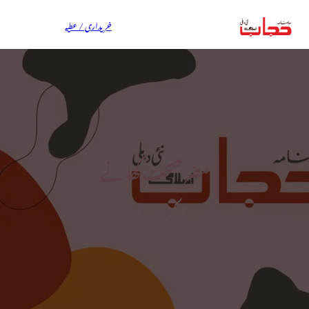
خریداری / عطیہ
مضرِ صحت کھانے
ڈاکٹر آمنہ فرید