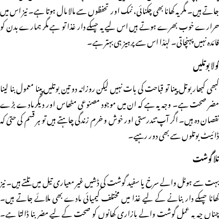
جاتے ہیں۔ مگر یہ کھانا بھی چکنائی، نمک اور تحفظوں سے مالا مال ہوتا ہے۔ نیز اس میں
حرارے خوب بھرے ہوتے ہیں اس لیے یہ چسکے دار غذا تو ہے مگر ہمارے بدن کو
فائدہ نہیں پہنچاتی۔ لہٰذا اس سے پرہیز ہی بہتر ہے۔
کولا بوتلیں
کبھی کبھار بوتل پینا تو قباحت کی بات نہیں لیکن روزانہ دو تین بوتلیں پینا معمول بنا لینا
مضر صحت ہے۔ وجہ یہ ہے کہ ان میں موجود مصنوعی مٹھاس اور دیگر مادے بڑے
نقصان دہ ہیں۔ اگر آپ تندرستی اور خوش و خرم زندگی چاہتے ہیں تو ہر قسم کی حتیٰ کہ
ڈائیٹ بوتلوں سے بھی دور رہیے۔
تلا گوشت
بہت سے ہوٹل والے سرخ یا سفید گوشت کی ڈشیں غیر معیاری تیل میں تلتے ہیں۔ نیز
کھانا چسکے دار بنانے کے لیے غذا میں مختلف کیمیائی مادے بھی ملائے جاتے ہیں۔
چناں چہ یہ عمل گوشت والے بازاری کھانوں کو صحت کے لیے مضر بنا ڈالتا ہے۔