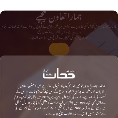
ہمارا تعاون کیجیے
ماہ نامہ حجاب اسلامی گذشتہ کئی دہائیوں سے خواتین میں فکر اسلامی کے فروغ کی خاطر بے لوث خدمات انجام
دے رہا ہے۔ اس ادارے کا تعاون کیجیے
اور دینی و تحریکی لٹریچر کے فروغ میں اپنا حصہ ڈالیے۔
تعاون کیجیے
ماہ نامہ حجاب اسلامی خواتین اور لڑکیوں کا مقبول رسالہ ہے جس کا مشن اسلامی
اخلاقیات اور تعلیمات پر مبنی لٹریچر کو سماج کے اس طبقے تک پہنچانا ہے جو اس کے
نصف کی نمائندہ ہے۔ حجاب کی داغ بیل رام پور میں 1970 میں مائل خیرآبادی مرحومؒ
نے ڈالی تھی، جسے 1996 میں ڈاکٹر ابن فرید صاحبؒ کو منتقل کردیا گیا۔ دو سال تعطل
میں رہنے کے بعد نومبر 2003 سے اس کا نقشِ ثالث ‘حجاب اسلامی’ کے نام سے دہلی
سے شمشاد حسین فلاحی کے زیرِ ادارت شائع ہو رہا ہے۔