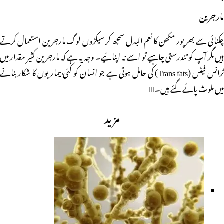
مارجرین
چکنائی سے بھرپور مکھن کا نعم البدل سمجھ کر سیکڑوں لوگ مارجرین استعمال کرتے
ہیں مگر آپ کو تندرستی چاہیے تو اسے نہ اپنائیے۔ وجہ یہ ہے کہ مارجرین کثیر مقدار میں
ٹرانس فیٹس (Trans fats) کی حامل ہوتی ہے جو انسان کو کئی بیماریوں کا شکار بنانے
میں ملوث پائے گئے ہیں۔lll
مزید