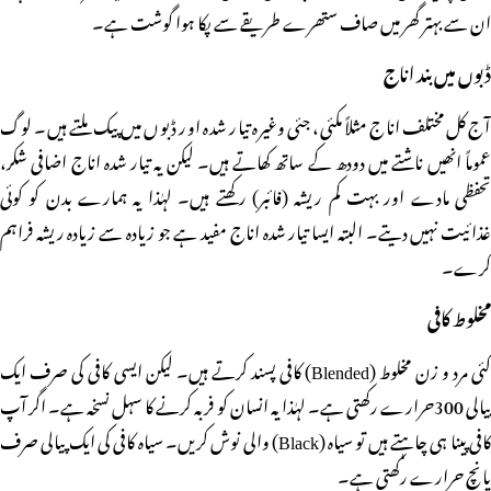
ان سے بہتر گھر میں صاف ستھرے طریقے سے پکا ہوا گوشت ہے۔
ڈبوں میں بند اناج
آج کل مختلف اناج مثلاً مکئی، جئی وغیرہ تیار شدہ اور ڈبوں میں پیک ملتے ہیں۔ لوگ
عموماً انھیں ناشتے میں دودھ کے ساتھ کھاتے ہیں۔ لیکن یہ تیار شدہ اناج اضافی شکر،
تحفظی مادے اور بہت کم ریشہ (فائبر) رکھتے ہیں۔ لہٰذا یہ ہمارے بدن کو کوئی
غذائیت نہیں دیتے۔ البتہ ایسا تیار شدہ اناج مفید ہے جو زیادہ سے زیادہ ریشہ فراہم
کرے۔
مخلوط کافی
کئی مرد و زن مخلوط (Blended) کافی پسند کرتے ہیں۔ لیکن ایسی کافی کی صرف ایک
پیالی 300حرارے رکھتی ہے۔ لہٰذا یہ انسان کو فربہ کرنے کا سہل نسخہ ہے۔ اگر آپ
کافی پینا ہی چاہتے ہیں تو سیاہ (Black) والی نوش کریں۔ سیاہ کافی کی ایک پیالی صرف
پانچ حرارے رکھتی ہے۔