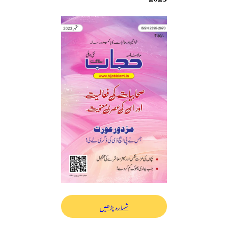
شمارہ پڑھیں