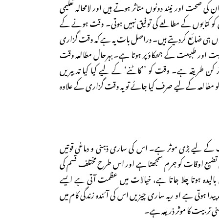
 صحت اور نیند دونوں متاثر ہوتے ہیں اور لامحالہ تعلیمی
ں کو کتابوں کے مطالعے کی توفیق نہیں ہوتی۔ وقت ہونے کے
 یوں ہی ضائع کردیتے ہیں۔ دراصل بات یہ ہے کہ وقت گزاری
احیت اور طبیعت کے جھکاؤ پر ہوتا ہے۔ بہرحال مطالعہ وقت
 کن طریقہ ہے۔ وقت کو ’’کاٹنے‘ کے لیے کیا کیا تدبیریں
 کو مطالعہ کے لیے صرف کیا جائے تو یہ وقت گزاری کے علاوہ
ت کے لیے بڑی موثر ہے۔ اس کی ساری ذہنی و دماغی قوتیں
ص تضیع اوقات کو جرم سمجھتا ہے اور اس طرح مختلف قسم کی
الیدہ ہوتا چلا جاتا ہے، خیالات میں عظمت آتی ہے ایسے
ا ہوتی ہے او ریہ ساری چیزیں اس کی آئندہ زندگی کام میں
نی تربیت کا موثر ذریعہ ہے۔