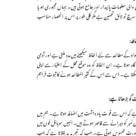
الی معلومات پائیدار اور جامع ہوتی ہیں۔ جہاں مجبوری ہو یا
چ تو لائق تحسین ہے مگر کلی طور پر اس پر انحصار مناسب
 کے مطالعہ سے نئے الفاظ سیکھنے میں مدد ملتی ہے اور آدمی
گاہ ہوتا ہے۔ ان الفاظ کو وہ موقع محل کے اعتبار سے اپنی
کرسکتا ہے۔ اس سے اس کے کثیر المطالعہ ہونے کا ثبوت فراہم
ہ ہے کہ اس سے قو ت یاد داشت میں اضافہ ہوتا ہے۔ ہم میں
 نمبر کو دہرانے سے قاصر ہوتے ہیں۔ انہیں موبائل فون میں
 ضرورت محسوس ہوتی ہے۔ جب کہ تجربہ یہ بتلاتا ہے کہ جب