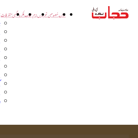
اداریہ
خصوصی تحریریں
بزم حجاب
فکر و آگہی
متفرقات
ت
د
و
س
ش
ا
ا
گ
م
ب