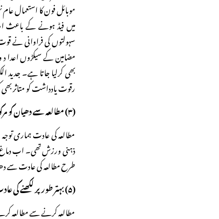
موبائل فون کا استعمال عام ن
میں فیڈ ہونے کے باعث اب
سہولتوں کی فراوانی نے قوت
مضامین کے سیکڑوں اعدا د و
بھی کرلیا جاتا ہے۔ جدید ا
رقوت یادداشت کو متاثر بھی 
(۳) مطالعہ سے دھیان کو مرکوز کرنے میں مدد ملتی ہے:
مطالعہ کی عادت ہماری توجہ ا
ذہنی ورزش تھی۔ اب دماغ ا
طرح مطالعہ کی عادت سے دھیا
(۵) بہتر طور پر لکھنے کی عادت پیدا کرتا ہے:
مطالعہ کرنے سے مطالعہ کرنے و