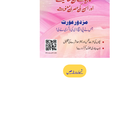
شمارہ پڑھیں