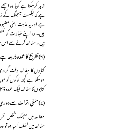
ظاہر کرسکتا ہے گویا وہ اچھ
ہے کہ ٹیکسٹ میسجنگ کے زما
ہے اور یہ عادت اتنی مضبوط 
ہیں۔ وہ اپنے خیالات کو ت
ہیں۔ مطالعہ کرنے سے اس خرا
(۶) تفریح کا عمدہ ذریعہ ہے:
کتابوں کا مطالعہ وقت گزار
ہوسکتا ہے کچھ لوگوں کو موب
کتابوں کا مطالعہ ایک عمدہ ذ
(۷) منفی اثرات سے دوری:
مطالعہ میں منہمک شخص تخر
مطالعہ میں لطف آرہا ہو تو