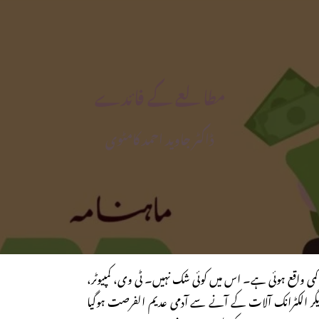
مطالعے کے فائدے
ڈاکٹر جاوید احمد کامٹوی
ں کمی واقع ہوئی ہے۔ اس میں کوئی شک نہیں۔ ٹی وی، کمپیوٹر،
یگر الکٹرانک آلات کے آنے سے آدمی عدیم الفرصت ہوگیا