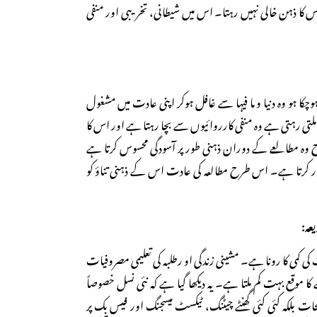
 کا ذہن خالی نہیں رہتا۔ اس میں شیطانی، تخریبی اور منفی
 ہوچکا ہو وہ دنیا و ما فیہا سے غافل ہوکر اپنی عادت میں مشغول
لتی رہتی ہے وہ منفی کارروائیوں سے بچا رہتا ہے اور اس کا
ح وہ مطالعے کے دوران ذہنی طور پر آسودگی محسوس کرتا ہے
ور کرتا ہے۔ اس طرح مطالعہ کی عادت اس کے ذہنی تناؤ کو
ی کمی کا رونا ہے۔ مشینی زندگی او رطلبہ کی تعلیمی مصروفیات
کا موقع بہت کم ملتا ہے۔ یہ دیکھا گیا ہے کہ نئی نسل خصوصاً
حات بلکہ کئی کئی گھنٹے چیٹنگ، ٹیکسٹ میسجنگ اور فیس بک پر