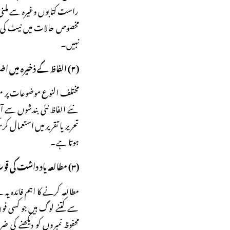
راست کتابوں وغیرہ سے ملنی و
مخصوص حالات میں نیٹ کی سر
نہیں۔
(۲) الفاظ کے ذخیرہ میں اضافہ:
مختلف النوع موضوعات پر مواد
نئے الفاظ نئی بندشوں سے آ
تحریر یا تقریر میں استعمال 
ہوتا ہے۔
(۳) مطالعہ یاد داشت کی قوت کو بڑھاتا ہے:
مطالعہ کرنے کا اہم فائدہ ی
سے کتنے لوگ ہیں جو کسی فون
محفوظ نمبروں کو دیکھنے کی