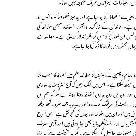
بوں، اخبارات، جرائد کی طرف متوجہ نہیں ہوتا۔
یرے انحطاط آتا جا رہا ہے اور یہ چیز خصوصاً نوجوانوں او
ہے۔ خاندان کے بزرگ، دانشور، اساتذہ سبھی مطالعہ کی
ئی نسل ان نصائح کو سن کر نظر انداز کردیتی ہے۔ مطالعہ سے
ہاں محض دس فوائد کا ذکر کیا جا رہا ہے:
عام دلچسپی کے میٹریل کا مطالعہ علم میں اضافہ کا سبب بنتا
یں سیکھ سکتا ہے۔ اس میں شک نہیں کہ آج انٹرنیٹ پر ساری
ں اور ان میں دن بہ دن اضافہ ہوتا رہتا ہے مگر کیا ہم ان
ہیں!! نیٹ کی سرفنگ کرنے والوں نے یہ جملہ ضرور لکھا دیکھا
دیق ہیں اور ان میں اضافہ اور تبدل کی گنجائش ہے‘ اسی طرح
شنریاں اور انسائیکلو پیڈیا بھی فیڈ ہوتی ہیں اور آدمی صرف
علومات حاصل کر سکتا ہے۔ مگر یہ حقیقت ہے کہ براہِ