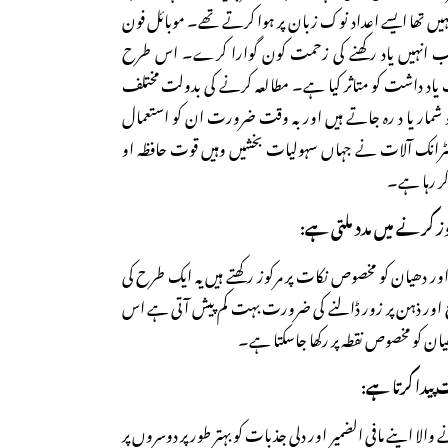
ہیں تھا ایسے اعداد نوک زبان پر ہوا کرتے تھے۔ موبائل فون
 انہیں یاد رکھنے کی زحمت کون گوارا کرے۔ اس طرح
 یاد داشت کو متاثر کیا ہے۔ مطالعہ کرنے کی بدولت مختلف
 شمار یا د رہ جاتے ہیں اور بہ وقت ضرورت ان کو استعمال
لکٹرانک آلات نے جہاں سہولیات بخشیں وہیں قوت حافظہ او
کر رہا ہے۔
ور دھیان کو مخصوص نکات پر مرکوز رکھتے ہیں یہ ایک طرح کی
ور ذہن پر زور ڈالنے کی ضرورت بہت کم پیش آتی ہے اس
ن کو مخصوص نقطہ پر رکھا جاسکتا ہے۔
الا اپنے مافی الضمیر اور دلی جذبات کو بہتر طور پر دوسروں پر