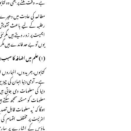
ہے۔ وقت ملنے پر بھی وہ کتا
مطالعہ کی عادت میں دھیرے دھ
رطلبہ کے لیے باعث تشویش 
اہمیت پر زور دیتے ہیں مگر ن
یوں تو بے حد فائدے ہیں مگر ی
(۱) علم میں اضافہ کا سبب:
کتابوں،جریدوں، اخباروں او ر
ہے۔ آدمی دنیا جہان کی چیز
دنیا کی معلومات دی جاتی ہی
معلومات کو مستند سمجھ سکتے 
ہوگا کہ ’یہ معلومات قابل تص
انٹرنیٹ پر مختلف اقسام کی ڈک
ماؤس کے اشارے پر ساری م