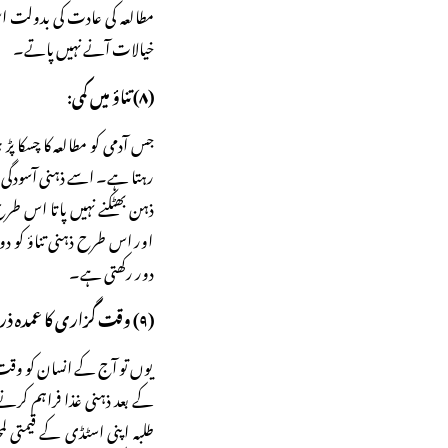
مطالعہ کی عادت کی بدولت اس
خیالات آنے نہیں پاتے۔
(۸) تناؤ میں کمی:
جس آدمی کو مطالعہ کا چسکا پڑ
رہتا ہے۔ اسے ذہنی آسودگی م
ذہن بھٹکنے نہیں پاتا اس طر
اور اس طرح ذہنی تناؤ کو د
دور رکھتی ہے۔
(۹) وقت گزاری کا عمدہ ذریعہ:
یوں تو آج کے انسان کو وقت ک
کے بعد ذہنی غذا فراہم کرنے 
طلبہ اپنی اسٹڈی کے قیمتی لم