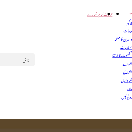
تربیت
تمام شمارے
ذکیر
ینیات
الدین کا صفحہ
ماجیات
خصیت کا ارتقا
فسانے
Search
نشائیے
ھر داری
ائدہ
یوٹی ٹپس