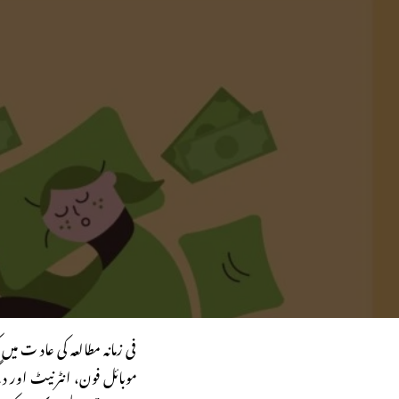
فی زمانہ مطالعہ کی عاد ت می
موبائل فون، انٹرنیٹ اور د