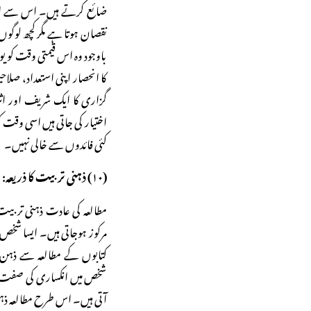
ضائع کرتے ہیں۔ اس سے ان کی
نقصان ہوتا ہے مگر کچھ لوگو
باوجود وہ اس قیمتی وقت کو
کا انحصار اپنی استعداد، صل
گزاری کا ایک شریف اور اثر
اختیار کی جاتی ہیں اسی وقت
کئی فائدوں سے خالی نہیں۔
(۱۰) ذہنی تربیت کا ذریعہ:
مطالعہ کی عادت ذہنی تربی
مرکوز ہوجاتی ہیں۔ ایسا شخ
کتابوں کے مطالعہ سے ذہن ب
شخص میں انکساری کی صفت پید
آتی ہیں۔ اس طرح مطالعہ ذہ