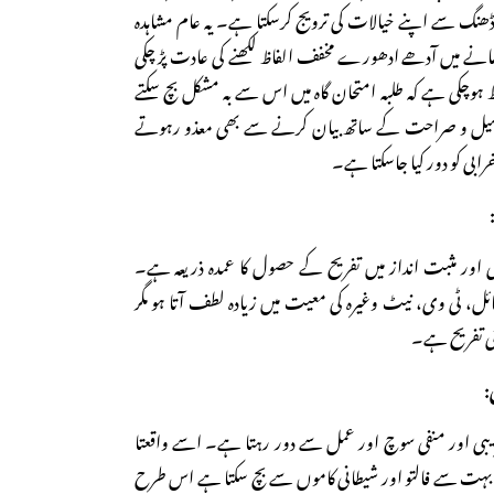
ے ڈھنگ سے اپنے خیالات کی ترویج کرسکتا ہے۔ یہ عام مشاہدہ
نے میں آدھے ادھورے مخفف الفاظ لکھنے کی عادت پڑ چکی
ہوچکی ہے کہ طلبہ امتحان گاہ میں اس سے بہ مشکل بچ سکتے
فصیل و صراحت کے ساتھ بیان کرنے سے بھی معذو رہوتے
بی کو دور کیا جاسکتا ہے۔
ی اور مثبت انداز میں تفریح کے حصول کا عمدہ ذریعہ ہے۔
ائل، ٹی وی، نیٹ وغیرہ کی معیت میں زیادہ لطف آتا ہو مگر
ہنی تفریح ہے۔
یبی اور منفی سوچ اور عمل سے دور رہتا ہے۔ اسے واقعتا
 وہ بہت سے فالتو اور شیطانی کاموں سے بچ سکتا ہے اس طرح