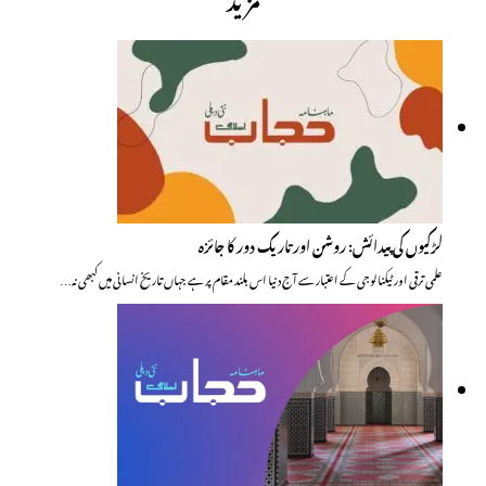
لڑکیوں کی پیدائش: روشن اور تاریک دور کا جائزہ
علمی ترقی اور ٹیکنالوجی کے اعتبار سے آج دنیا اس بلند مقام پر ہے جہاں تاریخ انسانی میں کبھی نہ…