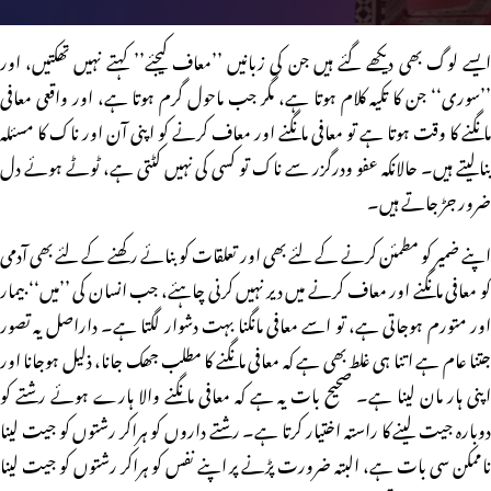
ایسے لوگ بھی دیکھے گئے ہیں جن کی زبانیں ’’معاف کیجئے’’ کہتے نہیں تھکتیں، اور
’’سوری‘‘ جن کا تکیہ کلام ہوتا ہے، مگر جب ماحول گرم ہوتا ہے، اور واقعی معافی
مانگنے کا وقت ہوتا ہے تو معافی مانگنے اور معاف کرنے کو اپنی آن اور ناک کا مسئلہ
بنالیتے ہیں۔ حالانکہ عفو ودرگزر سے ناک تو کسی کی نہیں کٹتی ہے، ٹوٹے ہوئے دل
ضرور جڑ جاتے ہیں۔
اپنے ضمیر کو مطمئن کرنے کے لئے بھی اور تعلقات کو بنائے رکھنے کے لئے بھی آدمی
کو معافی مانگنے اور معاف کرنے میں دیر نہیں کرنی چاہئے، جب انسان کی ’’میں‘‘ بیمار
اور متورم ہوجاتی ہے، تو اسے معافی مانگنا بہت دشوار لگتا ہے۔ داراصل یہ تصور
جتنا عام ہے اتنا ہی غلط بھی ہے کہ معافی مانگنے کا مطلب جھک جانا، ذلیل ہوجانا اور
اپنی ہار مان لینا ہے۔ صحیح بات یہ ہے کہ معافی مانگنے والا ہارے ہوئے رشتے کو
دوبارہ جیت لینے کا راستہ اختیار کرتا ہے۔ رشتے داروں کو ہراکر رشتوں کو جیت لینا
ناممکن سی بات ہے، البتہ ضرورت پڑنے پر اپنے نفس کو ہراکر رشتوں کو جیت لینا