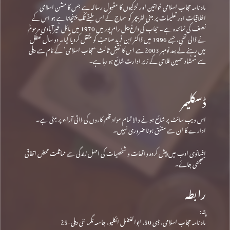
ماہ نامہ حجاب اسلامی خواتین اور لڑکیوں کا مقبول رسالہ ہے جس کا مشن اسلامی
اخلاقیات اور تعلیمات پر مبنی لٹریچر کو سماج کے اس طبقے تک پہنچانا ہے جو اس کے
نصف کی نمائندہ ہے۔ حجاب کی داغ بیل رام پور میں 1970 میں مائل خیرآبادی مرحومؒ
نے ڈالی تھی، جسے 1996 میں ڈاکٹر ابن فرید صاحبؒ کو منتقل کردیا گیا۔ دو سال تعطل
میں رہنے کے بعد نومبر 2003 سے اس کا نقشِ ثالث ‘حجاب اسلامی’ کے نام سے دہلی
سے شمشاد حسین فلاحی کے زیرِ ادارت شائع ہو رہا ہے۔
ڈسکلیمر
اس ویب سائٹ پر شائع ہونے والا تمام مواد قلم کاروں کی ذاتی آراء پر مبنی ہے۔
ادارے کا ان سے متفق ہونا ضروری نہیں۔
افسانوی ادب میں پیش کردہ واقعات و شخصیات کی اصل زندگی سے مماثلت محض اتفاقی
سمجھی جائے۔
رابطہ
پتہ:
ماہ نامہ حجاب اسلامی، ڈی 50، ابوالفضل انکلیو، جامعہ نگر، نئی دہلی-25