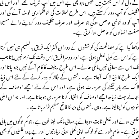
کے دل کو اس بحث میں ٹھیس پہونچی ہے جس میں آپ شریک تھے، اور اس کی
تکلیف کو آپ دور کرسکتے ہیں، اس طرح تعلقات کی خوشگواری لوٹ آئے گی اور
آپ کو وہ خوشی حاصل ہوگی جو صرف اور صرف تکلیف دور کردینے والے مسیحا
صفت انسانوں کو حاصل ہوا کرتی ہے۔
دیکھا گیا ہے کہ مصالحت کی کوششوں کے دوران اکثر ایک فریق یہ تسلیم ہی نہیں کرتا
ہے کہ اس سے کوئی غلطی ہوئی ہے، اور دوسرا فریق اس وقت تک نرم نہیں پڑتا جب
تک اس سے معافی نہیں مانگی جائے۔ اس طرح ریلیف کا کام آگے نہیں بڑھ پاتا اور
ایک طرح کا ڈیڈ لاک آجاتا ہے۔ رشتوں کے بگاڑ کو دور کرنے کے لئے اس ڈیڈ
لاک سے باہر نکلنے کی ضرورت ہوتی ہے، اور اس کے لئے اچھے اوصاف کے
بجائے بہت زیادہ اچھے اوصاف کو اختیار کرنا ضروری ہوجاتا ہے، اور جو ان اعلی
خوبیوں کو اپنالیتا ہے، وہی رشتوں کی دنیا کا فاتح عظیم قرار پاتا ہے۔
غلطی ہونے اور غلطی ثابت ہوجانے پر معافی مانگ لینا خوبی ہے، جو کم لوگوں میں پائی
جاتی ہے۔ عام طور سے تو لوگ اپنی کھلی ہوئی زیادتیوں اور بے پردہ غلطیوں کو بھی