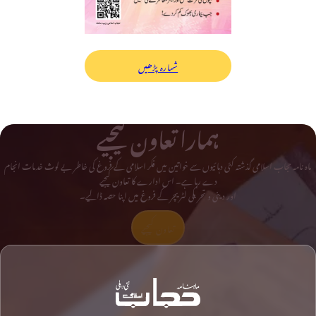
شمارہ پڑھیں
ہمارا تعاون کیجیے
ماہ نامہ حجاب اسلامی گذشتہ کئی دہائیوں سے خواتین میں فکر اسلامی کے فروغ کی خاطر بے لوث خدمات انجام
دے رہا ہے۔ اس ادارے کا تعاون کیجیے
اور دینی و تحریکی لٹریچر کے فروغ میں اپنا حصہ ڈالیے۔
تعاون کیجیے