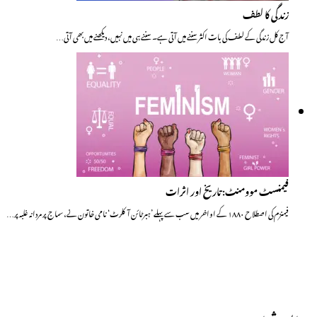
زندگی کا لطف
آج کل زندگی کے لطف کی بات اکثر سننے میں آتی ہے۔ سننے ہی میں نہیں، دیکھنے میں بھی آتی…
فیمنسٹ موومنٹ: تاریخ اور اثرات
فیمنزم کی اصطلاح ۱۸۸۰ کے اواخر میں سب سے پہلے ’ہبرٹائن آکلرٹ‘ نامی خاتون نے، سماج پر مردانہ غلبہ پر…