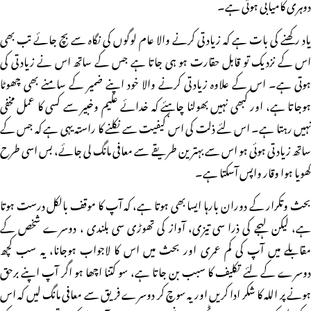
دوہری کامیابی ہوتی ہے۔
یاد رکھنے کی بات ہے کہ زیادتی کرنے والا عام لوگوں کی نگاہ سے بچ جائے تب بھی
اس کے نزدیک تو قابل حقارت ہو ہی جاتا ہے جس کے ساتھ اس نے زیادتی کی
ہوتی ہے۔ اس کے علاوہ زیادتی کرنے والا خود اپنے ضمیر کے سامنے بھی چھوٹا
ہوجاتا ہے، اور کبھی نہیں بھولنا چاہئے کہ خدائے علیم وخبیر سے کسی کا عمل مخفی
نہیں رہتا ہے۔ اس لئے ذلت کی اس کیفیت سے نکلنے کا راستہ یہی ہے کہ جس کے
ساتھ زیادتی ہوئی ہو اس سے بہترین طریقے سے معافی مانگ لی جائے، بس اسی طرح
کھویا ہوا وقار واپس آسکتا ہے۔
بحث وتکرار کے دوران بارہا ایسا بھی ہوتا ہے، کہ آپ کا موقف بالکل درست ہوتا
ہے، لیکن لہجے کی ذرا سی تیزی، آواز کی تھوڑی سی بلندی ، دوسرے شخص کے
مقابلے میں آپ کی کم عمری اور بحث میں اس کا لاجواب ہوجانا، یہ سب کچھ
دوسرے کے لئے تکلیف کا سبب بن جاتا ہے، سو کتنا اچھا ہو اگر آپ اپنے برحق
ہونے پر اللہ کا شکر ادا کریں اور یہ سوچ کر دوسرے فریق سے معافی مانگ لیں کہ اس