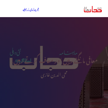
خریداری / عطیہ
معافی مانگتے رہیں اور معاف کرتے رہیں!
محی الدین غازی