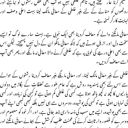
تسلیم کرنا عار سمجھتے ہیں، تاہم غلطی نہیں ہو تب بھی محض رشتوں کو نباہنے اور
روٹھوں کو منانے کے لئے بغیر غلطی کے معافی مانگ لینا بہت اعلی وصف اور
نہایت کارگر نسخہ ہے۔
معافی مانگنے والے کو معاف کردینا بھی ایک خوبی ہے، بہت سارے لوگ تو ایسے
سخت دل اور اڑیل ہوتے ہیں کہ لاکھ معافی مانگو ان کے دل نہیں پسیجتے، لیکن اس
سے بھی اعلی درجے کی خوبی یہ ہے کہ غلطی کرنے والا معافی نہ مانگے اور پھر بھی آپ
اسے معاف کردیں۔
غلطی کے بغیر معافی مانگ لینا، اور معافی مانگے بغیر معاف کردینا رشتوں کے حوالے
سے اس لئے بھی پسندیدہ روش ہے کہ عام طور سے تعلقات کے بگاڑ میں دونوں
پارٹیوں کا کچھ نہ کچھ ہاتھ ہوتا ہے، کسی کی غلطی کم ہوتی ہے تو کسی کی زیادہ، اور کسی
کی نمایاں ہوتی ہے تو کسی کی پوشیدہ، دوسروں سے ہی نہیں بلکہ کبھی کبھی اپنے آپ
سے بھی پوشیدہ، ایسے میں سب کی ذمہ داری بڑھ جاتی ہے، اور اگر خود کو معصوم اور
دوسرے کو قصور وار ثابت کرنے کی محنت طلب کوشش کے بجائے معافی مانگنے اور