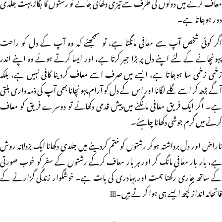
معاف کرنے میں دونوں کی طرف سے تیزی دکھائی جائے تو رشتوں کا بگاڑ بہت جلدی
دور ہوجاتا ہے۔
اگر کوئی شخص آپ سے معافی مانگتا ہے، تو سمجھئے کہ وہ آپ کے دل کو راحت
پہونچانے کے لئے اپنے دل پر بڑا جبر کرتا ہے، اور ایسا کرتے ہوئے وہ اپنے اندر
زخمی زخمی سا ہوجاتا ہے، ایسے میں صرف اسے معاف کردینا کافی نہیں ہے، بلکہ
آگے بڑھ کر اسے گلے لگانا اور اس کے دل کو آرام پہونچانا بھی آپ کی ذمہ داری بنتی
ہے۔ اگر ایک فریق معافی مانگنے میں پیش قدمی دکھائے تو دوسرے فریق کو معاف
کرنے میں گرم جوشی دکھانا چاہئے۔
ناراض اور دل برداشتہ ہوکر رشتوں کو ختم کردینے میں جلدی دکھانا ایک بزدلانہ روش
ہے، بار بار معافی مانگ کر اور ہر بار معاف کرکے رشتوں کے سفر کو خوب صورتی
کے ساتھ جاری رکھنا ہمت اور بہادری کی بات ہے۔ خوشگوار زندگی گزارنے کے
فاتحانہ انداز کچھ ایسے ہی ہوا کرتے ہیں۔lll
مزید