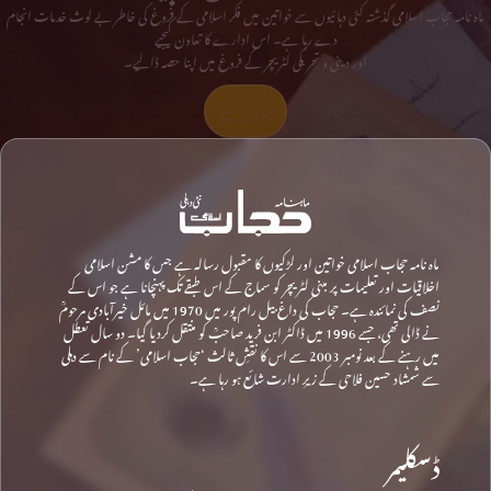
ماہ نامہ حجاب اسلامی گذشتہ کئی دہائیوں سے خواتین میں فکر اسلامی کے فروغ کی خاطر بے لوث خدمات انجام
دے رہا ہے۔ اس ادارے کا تعاون کیجیے
اور دینی و تحریکی لٹریچر کے فروغ میں اپنا حصہ ڈالیے۔
تعاون کیجیے
ماہ نامہ حجاب اسلامی خواتین اور لڑکیوں کا مقبول رسالہ ہے جس کا مشن اسلامی
اخلاقیات اور تعلیمات پر مبنی لٹریچر کو سماج کے اس طبقے تک پہنچانا ہے جو اس کے
نصف کی نمائندہ ہے۔ حجاب کی داغ بیل رام پور میں 1970 میں مائل خیرآبادی مرحومؒ
نے ڈالی تھی، جسے 1996 میں ڈاکٹر ابن فرید صاحبؒ کو منتقل کردیا گیا۔ دو سال تعطل
میں رہنے کے بعد نومبر 2003 سے اس کا نقشِ ثالث ‘حجاب اسلامی’ کے نام سے دہلی
سے شمشاد حسین فلاحی کے زیرِ ادارت شائع ہو رہا ہے۔
ڈسکلیمر