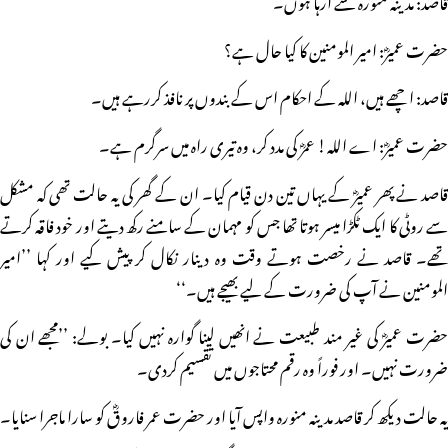
حضرت عمیرؓ: امیر المومنین کا کیا حال ہے؟
قاصد: اچھے ہیں، اللہ کے احکام اس کے بندوں پر نافذ کررہے ہیں۔
حضرت عمیرؓ: اے اللہ! عمرؓ کی مدد کر، وہ تیری راہ میں سرگرم ہے۔
قاصد نے پھر عمیرؓ کے یہاں تین دن قیام کیا۔ ان کے گھر کی یہ حالت تھی کہ مشکل
سے روٹی کا ایک ٹکڑا میسر ہوتا تھا جس کو مہمان کے سامنے رکھ دیتے اور خود فاقہ کرتے
تھے۔ قاصد نے رخصت ہوتے وقت وہ دینار نکال کر پیش کیے اور کہا ’’امیر
المومنین نے آپ کی ضرورت کے لیے بھیجے ہیں۔‘‘
حضرت عمیرؓ کی غیر مند طبیعت نے انھیں لینا گوارہ نہیں کیا۔ بولے: ’’مجھے ان کی
ضرورت نہیں۔ اور فوراً وہ رقم محتاجوں میں تقسیم کردی۔
یہ حالت دیکھ کر قاصد مدینہ منورہ واپس آیا اور حضرت عمر فاروقؓ کو سارا ماجرا سنایا۔