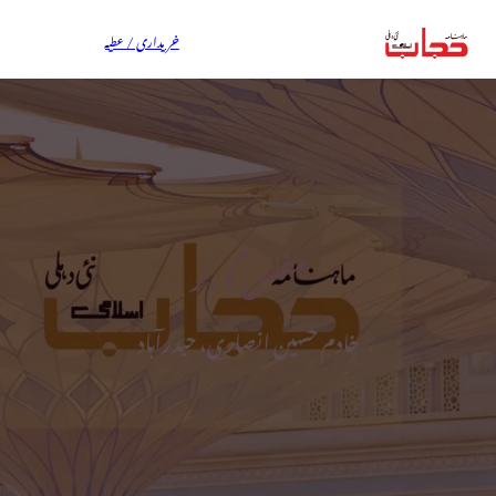
خریداری / عطیہ
مفلس گورنر
خادم حسین انصاری، حیدرآباد