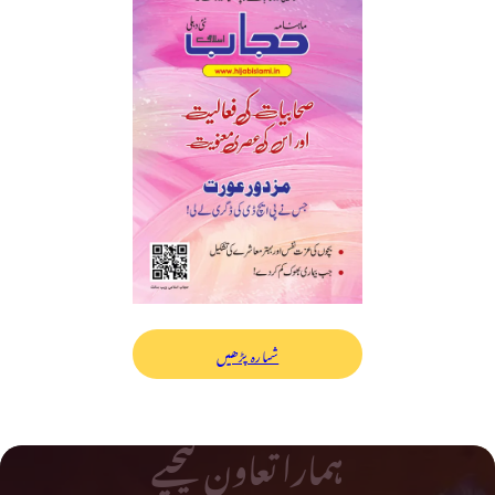
شمارہ پڑھیں
ہمارا تعاون کیجیے