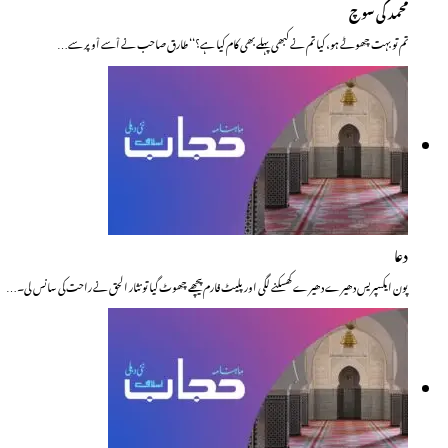
محمد کی سوچ
تم تو بہت چھوٹے ہو، کیا تم نے کبھی پہلے بھی کام کیا ہے؟‘‘ طارق صاحب نے اْسے اْوپر سے…
دعا
پون ایکسپریس دھیرے دھیرے کھسکنے لگی اور پلیٹ فارم پیچھے چھوٹ گیا تو نثار الحق نے راحت کی سانس لی۔…