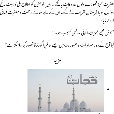
حضرت عمیرؓ تھوڑے دنوں بعد وفات پاگئے۔ امیر المومنین کو اطلاع ملی تو بہت رنج
ہوا۔ پیادہ پا قبرستان تشریف لے گئے، ان کے لیے دعائے رحمت و مغفرت فرمائی
اور فرمایا:
’’کاش مجھے عمیرؓ جیسا کوئی ساتھی نصیب ہو۔‘‘
کیا آج کے دور مساوات و جمہوریت میں ایسے حاکم یا گورنر کا تصور کیا جاسکتا ہے؟
مزید