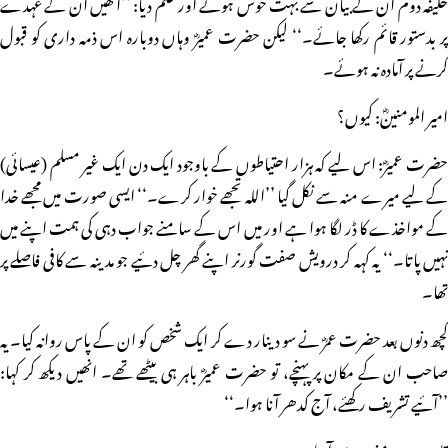
خلیفہ دوم ان کے بیان سے بہت خوش ہوئے اور حکم دیا: ’’انھیں ان کے عہدے
پر بدستور قائم رکھا جائے۔‘‘ لیکن حضرت عمیرؓ وہاں دوبارہ اس ذمہ داری کو قبول
کرنے پر آمادہ نہ ہوئے۔
امیر المومنینؓ: کیوں؟
حضرت عمیرؓ: اس لیے کہ ہزار احتیاطوں کے باوجود ایک دن ایک غیر مسلم (عیسائی)
کے لیے میرے منہ سے نکل گیا ’’اللہ تجھے خوار کرے۔‘‘ ایسی صورت میں مجھے خدا
کے مواخذے کا ڈر لگا ہوا ہے اور میں اس کے سامنے جواب دہی کی ہمت اپنے میں
نہیں پاتا۔‘‘ یہ کہہ کر درویش صفت گورنر اپنے گھر چل دئیے جو مدینہ سے کافی فاصلے پر
تھا۔
کچھ دنوں بعد حضرت عمرؓ نے سو دینار دے کر ایک شخص کو ان کے پاس روانہ کیا۔ یہ
صاحب ان کے مکان پر پہنچے، تو حضرت عمیرؓ باہر ہی بیٹھے تھے۔ انھیں دیکھ کر کہا:
’’آئیے تشریف رکھئے، آج کدھر آنا ہوا۔‘‘
قاصد: مدینہ منورہ سے آرہا ہوں۔