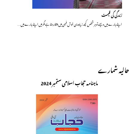
زندگی کی قیمت
اپنے بارے میں ویسے تو ہر شخص کچھ زیادہ ہی خوش فہمی میں مبتلارہتا ہے مگر میں اپنے بارے میں…
حالیہ شمارے
ماہنامہ حجاب اسلامی ستمبر 2024