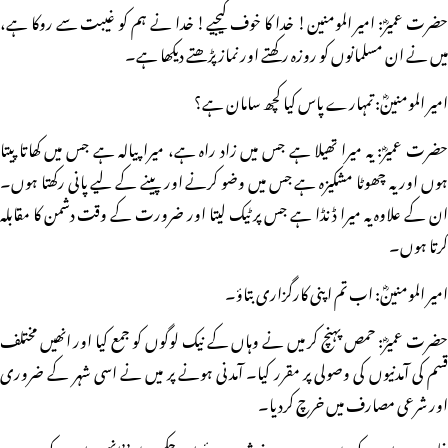
حضرت عمیرؓ: امیر المومنین! خدا کا خوف کیجیے! خدا نے ہم کو غیبت سے روکا ہے،
میں نے ان مسلمانوں کو روزہ رکھتے اور نماز پڑھتے دیکھا ہے۔
امیر المومنینؓ: تمہارے پاس کیا کچھ سامان ہے؟
حضرت عمیرؓ: یہ میرا تھیلا ہے جس میں زاد راہ ہے، میرا پیالہ ہے جس میں کھاتا پیتا
ہوں اور یہ چھوٹا مشکیزہ ہے جس میں وضو کرنے اور پینے کے لیے پانی رکھتا ہوں۔
ان کے علاوہ یہ میرا ڈنڈا ہے جس پر ٹیک لیتا اور ضرورت کے وقت دشمن کا مقابلہ
کرتا ہوں۔
امیر المومنینؓ: اب تم اپنی کارگزاری بتاؤ۔
حضرت عمیرؓ: حمص پہنچ کر میں نے وہاں کے نیک لوگوں کو جمع کیا اور انھیں مختلف
قسم کی آمدنیوں کی وصولی پر مقرر کیا۔ آمدنی ہونے پر میں نے اسی شہر کے ضروری
اور شرعی مصارف میں خرچ کردیا۔