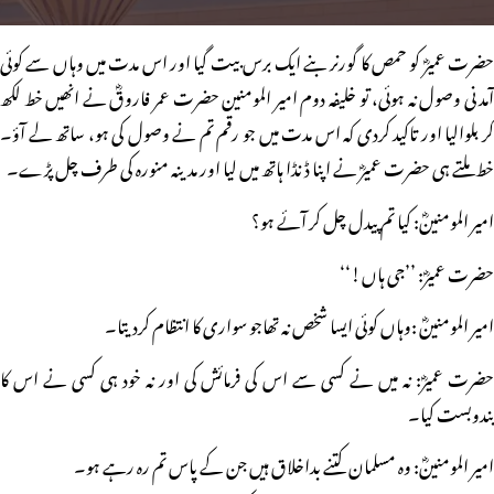
حضرت عمیرؓ کو حمص کا گورنر بنے ایک برس بیت گیا اور اس مدت میں وہاں سے کوئی
آمدنی وصول نہ ہوئی، تو خلیفہ دوم امیر المومنین حضرت عمر فاروقؓ نے انھیں خط لکھ
کر بلوالیا اور تاکید کردی کہ اس مدت میں جو رقم تم نے وصول کی ہو، ساتھ لے آؤ۔
خط ملتے ہی حضرت عمیرؓ نے اپنا ڈنڈا ہاتھ میں لیا اور مدینہ منورہ کی طرف چل پڑے۔
امیر المومنینؓ: کیا تم پیدل چل کر آئے ہو؟
حضرت عمیرؓ: ’’جی ہاں!‘‘
امیر المومنینؓ :وہاں کوئی ایسا شخص نہ تھاجو سواری کا انتظام کردیتا۔
حضرت عمیرؓ: نہ میں نے کسی سے اس کی فرمائش کی اور نہ خود ہی کسی نے اس کا
بندوبست کیا۔
امیر المومنینؓ: وہ مسلمان کتنے بداخلاق ہیں جن کے پاس تم رہ رہے ہو۔