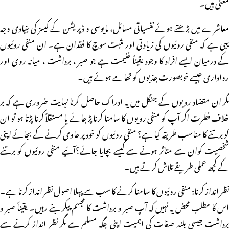
معنی ہیں۔
معاشرے میں بڑھتے ہوئے نفسیاتی مسائل، مایوسی و ڈپریشن کے کیسز کی بنیادی وجہ
یہی ہے کہ منفی روئیوں کی زیادتی اور مثبت سوچ کا فقدان ہے۔ ان منفی روئیوں
کے درمیان ایسے افراد کا وجود یقیناً غنیمت ہے جو صبر ، برداشت ، میانہ روی اور
رواداری جیسے خوبصورت جذبوں کو تھامے ہوئے ہیں۔
مگر ان متضاد رویوں کے جنگل میں یہ ادراک حاصل کرنا نہایت ضروری ہے کہ بر
خلاف فطرت اگر آپ کو منفی رویوں کا سامنا کرنا پڑ جائے یا مستقلاً کرنا پڑتا ہو تو ان
کو برتنے کا مناسب طریقہ کیا ہے؟ منفی روئیوں کو خود پر حاوی کرنے کے بجائے اپنی
شخصیت کوان سے متاثر ہونے سے کیسے بچایا جائے؟آئیے منفی روئیوں کو برتنے
کے کچھ عملی طریقے تلاش کرتے ہیں۔
نظر انداز کرنا: منفی روئیوں کا سامنا کرنے کا سب سے پہلا اصول نظر انداز کرنا ہے۔
اس کا مطلب محض یہ نہیں کہ آپ صبر و برداشت کا مجسم پیکر بنے رہیں۔ یقیناً صبر و
برداشت جیسی بلند صفات کی اہمیت اپنی جگہ مسلم ہے مگر نظر انداز کرنے سے