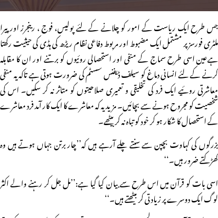
جس طرح ایک ریاست کے امور کو چلانے کے لئے پولیس، فوج ، رینجرز اور پیرا
ملٹری فورسز پر مشتمل ایک مضبوط اور مربوط دفاعی نظام ریڑھ کی ہڈی کی حیثیت رکھتا
ہےعین اسی طرح سماج کے منفی اور استحصالی روئیوں کو برتنے اور ان کا مقابلہ
کرنے کے لئے انسانی دماغ کو سیلف ڈیفنس سسٹم کی ضرورت ہوتی ہے تاکہ یہ منفی
معاشرتی روئیے ایک فرد کی تخلیقی و تعمیری صلاحیتوں کو متاثر نہ کر سکیں۔ اس کی
شخصیت کو مجروح ہونے سے بچائیں۔ مزید یہ کہ معاشرے کا ایک کار آمد فرد معاشرے
کے استحصال کا شکار ہو کر خود کو تباہ نہ کر بیٹھے۔
بزرگوں کی کہاوت بچپن سے سنتے چلے آرہے ہیں کہ’’چار برتن جہاں ہوتے ہیں وہ
کھڑکتے ضرور ہیں۔‘‘
اسی بات کو قرآن میں اس طرح سے بیان کیا گیا ہے:’’مل جل کر رہنے والے اکثر
لوگ ایک دوسرے پر زیادتی کر بیٹھتے ہیں۔‘‘