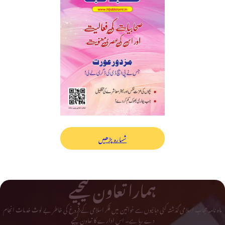
شمارہ پڑھیں
ہمارا تعاون کیجیے
ماہ نامہ حجاب اسلامی گذشتہ کئی دہائیوں سے خواتین میں فکر اسلامی کے فروغ کی خاطر بے لوث خدمات انجام
دے رہا ہے۔ اس ادارے کا تعاون کیجیے