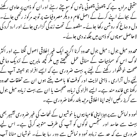
حقیقی مراد یہ ہے کہ چھوٹی چھوٹی باتوں کو سوچتے رہنے اور ان کو ذہن پر حاوی رکھنے
کے بجائے اپنے کرنے کے اصل کام و دیگر مصروفیات پر توجہ مرکوز رکھی جائے۔
دل و دماغ کو روشن رکھا جائے۔ مقصد کے تحت زندگی گزاری جائے اور ارد گرد کی
لاحاصل سوچوں کو ذہن میں جگہ نہ دی جائے۔
محدود میل جول : میل جول محدود کرنا اگرچہ ایک غیر اخلاقی اصول لگتا ہے اور اکثر
لوگ اس کو سماجیات کے منافی عمل سمجھتے ہیں مگر کچھ ماہرین کے نزدیک دماغی
صحت خوشگوار رکھنے کے لیئے یہ بہت ضروری ہے کہ ایسے افراد جو ہمیشہ آپ کے
لئیے دل آزاری ، ذہنی اذیت اور کوفت کا باعث بنتے ہوں ان سے تعلقات محدود
رکھنا ہی فائدہ مند ہے۔ ایسے افراد کی زیادہ صحبت یا ان سے بہت زیادہ میل جول
سے گریز رکھیں البتہ اپنا اخلاقی مرتبہ بلند رکھنا ضروری ہے۔
نمود و نمائش سے پرہیز:اپنی کامیابیوں یا خوشیوں کے لمحات کی غیر ضروری تشہیر بھی
بہت سے حاسد اور متجسس لوگوں کو آپ کی طرف متوجہ کرتی ہے۔ اس لیے
ضروری ہے کہ حد سے زیادہ نمود و نمائش سے دور رہا جائے۔ خوشیاں منانا آپ