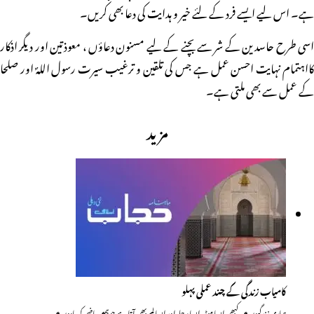
ہے۔ اس لیے ایسے فرد کے لئے خیر و ہدایت کی دعا بھی کریں۔
اسی طرح حاسدین کے شر سے بچنے کے لیے مسنون دعاؤں ، معوذتین اور دیگر اذکار
کااہتمام نہایت احسن عمل ہے جس کی تلقین و ترغیب سیرت رسول اللہؐ اور صلحا
کے عمل سے بھی ملتی ہے۔
مزید
کامیاب زندگی کے چند عملی پہلو
ہماری زندگیوں میں کبھی ایسا موڑ، ایسا مرحلہ اور ایسا لمحہ بھی آتا ہے جو ہمیں ماضی کی یادوں میں…