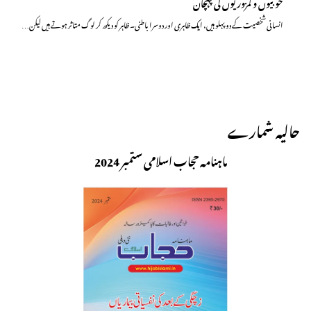
خوبیوں و کمزوریوں کی پہچان
انسانی شخصیت کے دو پہلو ہیں، ایک ظاہری اور دوسرا باطنی۔ ظاہر کو دیکھ کر لوگ متاثر ہوتے ہیں لیکن…
حالیہ شمارے
ماہنامہ حجاب اسلامی ستمبر 2024