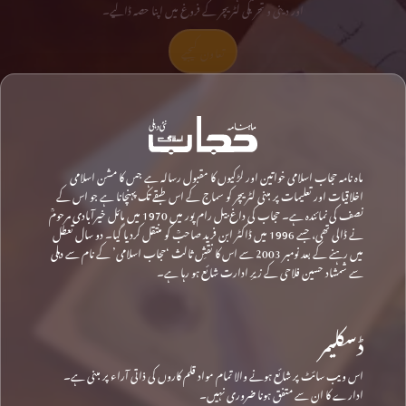
اور دینی و تحریکی لٹریچر کے فروغ میں اپنا حصہ ڈالیے۔
تعاون کیجیے
ماہ نامہ حجاب اسلامی خواتین اور لڑکیوں کا مقبول رسالہ ہے جس کا مشن اسلامی
اخلاقیات اور تعلیمات پر مبنی لٹریچر کو سماج کے اس طبقے تک پہنچانا ہے جو اس کے
نصف کی نمائندہ ہے۔ حجاب کی داغ بیل رام پور میں 1970 میں مائل خیرآبادی مرحومؒ
نے ڈالی تھی، جسے 1996 میں ڈاکٹر ابن فرید صاحبؒ کو منتقل کردیا گیا۔ دو سال تعطل
میں رہنے کے بعد نومبر 2003 سے اس کا نقشِ ثالث ‘حجاب اسلامی’ کے نام سے دہلی
سے شمشاد حسین فلاحی کے زیرِ ادارت شائع ہو رہا ہے۔
ڈسکلیمر
اس ویب سائٹ پر شائع ہونے والا تمام مواد قلم کاروں کی ذاتی آراء پر مبنی ہے۔
ادارے کا ان سے متفق ہونا ضروری نہیں۔