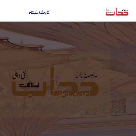
خریداری / عطیہ
منفی رویوں کو کیسے برتیں؟‎
اسما تزئین (سکندرآباد)