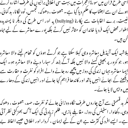
اسی طرح قرآن میں سورۃ الحجرات میں بہت سی اخلاقی برائیوں کی طرف اشارہ کرتے
ہوئے ان سے اجتناب کا حکم دیا گیا ہے۔ جھوٹ ، دھوکہ، تجسس، ٹوہ لگانا، بد گمانی،
غیبت، برے القابات سے پکارنا (bullying) یہ اور اس طرح کی دیگر نا پسندیدہ
اطوار محض ایک فرد یا خاندان کو متاثر نہیں کرتے بلکہ پورے معاشرے کے لیے تباہ
کن ہیں۔
بلاشبہ ایک آئیڈیل معاشرہ وہی کہلا سکتا ہے جو گرتے ہوؤں کو تھام لینے والا معاشرہ
ہو، جو کمزور پر بھپتی کسنے والا نہیں بلکہ آگے بڑھ کر سہارا دینے والا معاشرہ ہو۔ ایک
ایسا معاشرہ جہاں زندگی کی دوڑ میں پیچھے رہ جانے والے افراد کو نفرت و حقارت سے
دیکھنے کے بجائے انہیں ہاتھ اور کاندھا فراہم کیا جائے اور انہیں زندگی کے دھارے
میں واپس لا یا جائے۔
مگر بد قسمتی سے آج چاروں طرف نگاہ دوڑائی جائے تو نفرت، حسد، جھوٹ ، دھوکہ
دہی، دکھاوا، اسٹیٹس کی دوڑ، مقابلے بازی، ظلم زیادتی کی ایک آگ بھڑکتی نظر آتی
ہے۔ ایسے افرد کی کثرت ہے جن کے لیے ایمان ، کردار اور اخلاق جیسے الفاظ بے