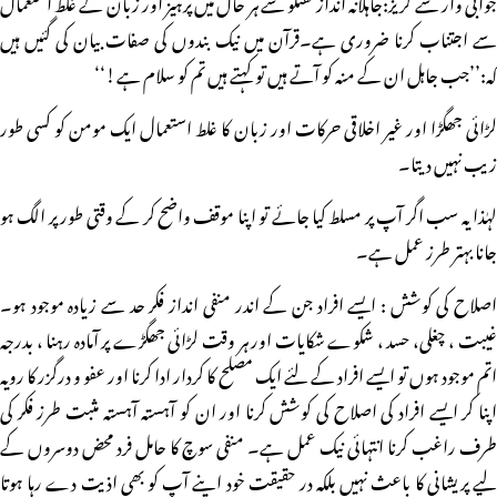
جوابی وار سے گریز:جاہلانہ انداز گفتگو سے ہر حال میں پرہیز اور زبان کے غلط استعمال
سے اجتناب کرنا ضروری ہے۔قرآن میں نیک بندوں کی صفات بیان کی گئیں ہیں
کہ:’’جب جاہل ان کے منہ کو آتے ہیں تو کہتے ہیں تم کو سلام ہے!‘‘
لڑائی جھگڑا اور غیر اخلاقی حرکات اور زبان کا غلط استعمال ایک مومن کو کسی طور
زیب نہیں دیتا۔
لہٰذا یہ سب اگر آپ پر مسلط کیا جائے تو اپنا موقف واضح کر کے وقتی طور پر الگ ہو
جانا بہتر طرز عمل ہے۔
اصلاح کی کوشش : ایسے افراد جن کے اندر منفی انداز فکر حد سے زیادہ موجود ہو۔
غیبت ، چغلی، حسد ، شکوے شکایات اور ہر وقت لڑائی جھگڑے پر آمادہ رہنا ، بدرجہ
اتم موجود ہوں تو ایسے افراد کے لئے ایک مصلح کا کردار ادا کرنا اور عفو و درگزر کا رویہ
اپنا کر ایسے افراد کی اصلاح کی کوشش کرنا اور ان کو آہستہ آہستہ مثبت طرز فکر کی
طرف راغب کرنا انتہائی نیک عمل ہے۔ منفی سوچ کا حامل فرد محض دوسروں کے
لیے پریشانی کا باعث نہیں بلکہ در حقیقت خود اپنے آپ کو بھی اذیت دے رہا ہوتا