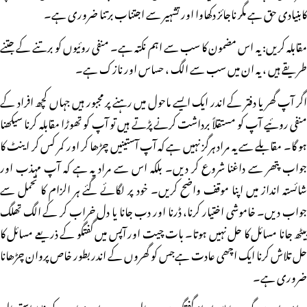
کابنیادی حق ہے مگر ناجائز دکھاوا اور تشہیر سے اجتناب برتنا ضروری ہے۔
مقابلہ کریں: یہ اس مضمون کا سب سے اہم نکتہ ہے۔ منفی روئیوں کو برتنے کے جتنے
طریقے ہیں ، یہ ان میں سب سے الگ ، حساس اور نازک ہے۔
اگر آپ گھر یا دفتر کے اندر ایک ایسے ماحول میں رہنے پر مجبور ہیں جہاں کچھ افراد کے
منفی روئیے آپ کو مستقلاً برداشت کرنے پڑتے ہیں تو آپ کو تھوڑا مقابلہ کرنا سیکھنا
ہو گا۔ مقابلے سے یہ مراد ہرگز نہیں ہے کہ آپ آستینیں چڑھا کر اور کمر کس کر اینٹ کا
جواب پتھر سے داغنا شروع کر دیں۔ بلکہ اس سے مراد یہ ہے کہ آپ مہذب اور
شائستہ انداز میں اپنا موقف واضح کریں۔ خود پر لگائے گئے ہر الزام کا تحمل سے
جواب دیں۔ خاموشی اختیار کرنا، ڈرنا اور دب جانا یا دل خراب کر کے الگ تھلگ
بیٹھ جانا مسائل کا حل نہیں ہوتا۔ بات چیت اور آپس میں گفتگو کے ذریعے مسائل کا
حل تلاش کرنا ایک اچھی عادت ہےجس کو گھروں کے اندر بطور خاص پروان چڑھانا
ضروری ہے۔