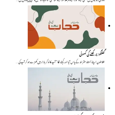
گفتگو: پرکھنے کی کسوٹی
افلاطون اپنے اْستاد سقراط کے پاس آیا اور کہنے لگا ’’آپ کا نوکر بازار میں کھڑے ہو کر آپ کی…