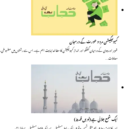
کمیونیکیشن مرد و عورت کے درمیان
شوہر اور بیوی کے درمیان گفتگو اور اندازِ کمیونیکیشن کا مطالعہ نہایت اہم ہے۔ اس سے رشتوں میں مضبوطی،
معاملات…
ایک شمع جلانی ہے (نویں قسط)
اس کائناتِ ربط میں ہم مثلِ شمس و قمر ہیں ایک رابطہ مسلسل ہے، ایک فاصلہ مسلسل ہے خالہ امی…