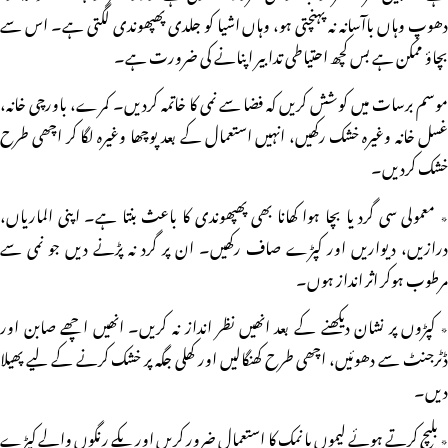
دھوپ وہاں باآسانہ نہ پہنچتی ہو، وہاں اشیا کو جلدی پھپھوندی لگتی ہے۔ اس سے
بچاؤ ممکن ہے بس کچھ احتیاطی تدابیر اپنانے کی ضرورت ہے۔
موسم برسات میں کوشش کریں کہ فضا سے نمی کا خاتمہ کردیں۔ کمرے، باورچی خانہ،
غسل خانہ وغیرہ خشک رکھیں، انہیں استعمال کے بعد پوچھا وغیرہ لگا کر اچھی طرح
خشک کردیں۔
٭ معمولی سی گرد یا بچا ہوا کھانا بھی پھپھوندی کا باعث بنتا ہے۔ اپنی الماریاں،
درازیں، دیواریں اور کپڑے صاف رکھیں۔ ان پر گرد نہ پڑنے دیں جو نمی سے
مرطوب ہوکر اثر انداز ہوں۔
٭ کپڑوں پر نشان دیکھنے کے بعد انھیں نظر انداز نہ کریں۔ انھیں اچھے صابن اور
ڈٹرجنٹ سے دھوئیں، اچھی طرح کھنگالیں اور کھلی جگہ پر خشک کرنے کے لیے پھیلا
دیں۔
٭ بلیچ کرتے ہوئے لیموں یا نمک کا استعمال ضرور کریں اور پکے رنگوں والے کپڑے