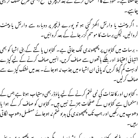
چاہیے۔
٭ اگر پینٹ یا وارنش اکھڑ گئی ہو تو پورے فرنیچر پر دوبارہ سے وارنش یا پینٹ
کروالیں، لیکن برسات کا موسم گزر جانے کے بعد کروائیں۔
٭ برسات میں کتابوں پر پھپھوندی لگ جاتی ہے۔ کتابوں یا گتے کے بنی اشیا کو بھی
انتہائی احتیاط اور ہلکے ہاتھوں سے صاف کریں، انہیں صاف کرنے کے لیے کپڑے
کو بہت کم گیلا کریں کہ پانی ان اشیاء میں جذب نہ ہوجائے۔ بعد میں خشک کپڑے سے
صاف کرلیں۔
٭ کتابوں اور کاغذات کی نمی ختم کرنے کے لیے پاؤڈر بھی دستیاب ہوتا ہے جس کے
استعمال سے کتابوں کے صفحات جڑتے نہیں ہیں۔ کتابوں کو صاف کر کے ہوا یا
دھوپ میں رکھیں اور جب تک پھپھوندی کی بدبو ختم نہ ہوجائے مسلسل دھوپ لگاتی
رہیں۔
٭ کپڑوں، فرنیچر، کتابوں ، چمڑے کی اشیاء اور دیگر چیزوں سے پھپھوندی صاف