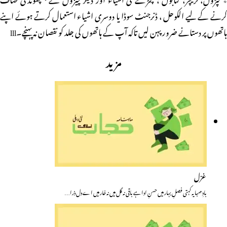
کرنے کے لیے الکوحل ، ڈنرجنٹ سوڈا یا دوسری اشیاء استعمال کرتے ہوئے اپنے
ہاتھوں پر دستانے ضرور پہن لیں تاکہ آپ کے ہاتھوں کی جلد کو نقصان نہ پہنچے۔lll
مزید
غزل
بادِ صبا یہ کہتی فصلِ بہار میں حسنِ ادا ہے باقی نہ گل میں نہ خار میں اے دل ذرا…