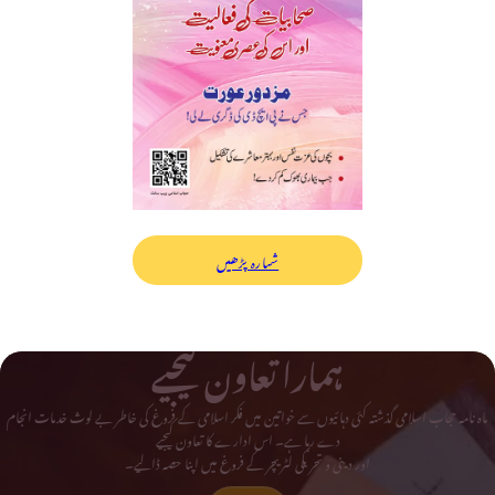
شمارہ پڑھیں
ہمارا تعاون کیجیے
ماہ نامہ حجاب اسلامی گذشتہ کئی دہائیوں سے خواتین میں فکر اسلامی کے فروغ کی خاطر بے لوث خدمات انجام
دے رہا ہے۔ اس ادارے کا تعاون کیجیے
اور دینی و تحریکی لٹریچر کے فروغ میں اپنا حصہ ڈالیے۔