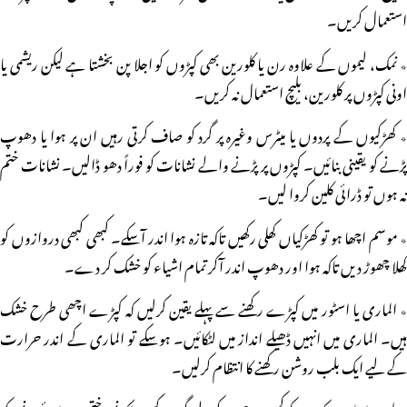
استعمال کریں۔
٭ نمک، لیموں کے علاوہ رن یا کلورین بھی کپڑوں کو اجلا پن بخشتا ہے لیکن ریشمی یا
اونی کپڑوں پر کلورین، بلیچ استعمال نہ کریں۔
٭ کھڑکیوں کے پردوں یا میٹرس وغیرہ پر گرد کو صاف کرتی رہیں ان پر ہوا یا دھوپ
پڑنے کو یقینی بنائیں۔ کپڑوں پر پڑنے والے نشانات کو فوراً دھو ڈالیں۔ نشانات ختم
نہ ہوں تو ڈرائی کلین کروا لیں۔
٭ موسم اچھا ہو تو کھڑکیاں کھلی رکھیں تاکہ تازہ ہوا اندر آسکے۔ کبھی کبھی دروازوں کو
کھلا چھوڑ دیں تاکہ ہوا اور دھوپ اندر آکر تمام اشیاء کو خشک کر دے۔
٭ الماری یا اسٹور میں کپڑے رکھنے سے پہلے یقین کرلیں کہ کپڑے اچھی طرح خشک
ہیں۔ الماری میں انہیں ڈھیلے انداز میں لٹکائیں۔ ہوسکے تو الماری کے اندر حرارت
کے لیے ایک بلب روشن رکھنے کا انتظام کرلیں۔