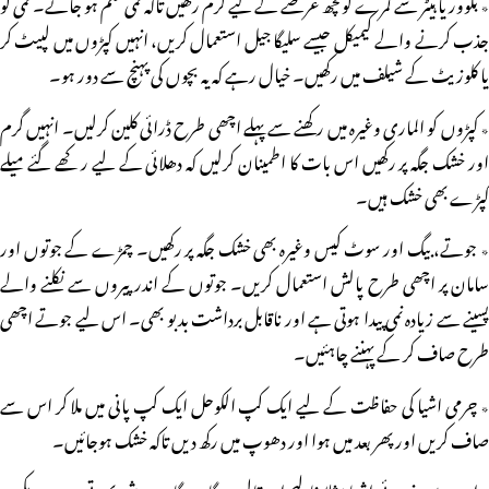
٭ بلوور یا ہیٹر سے کمرے کوکچھ عرصے کے لیے گرم رکھیں تاکہ نمی ختم ہو جائے۔ نمی کو
جذب کرنے والے کیمیکل جیسے سلیگا جیل استعمال کریں، انہیں کپڑوں میں لپیٹ کر
یا کلوزیٹ کے شیلف میں رکھیں۔ خیال رہے کہ یہ بچوں کی پہنچ سے دور ہو۔
٭ کپڑوں کو الماری وغیرہ میں رکھنے سے پہلے اچھی طرح ڈرائی کلین کرلیں۔ انہیں گرم
اور خشک جگہ پر رکھیں اس بات کا اطمینان کرلیں کہ دھلائی کے لیے رکھے گئے میلے
کپڑے بھی خشک ہیں۔
٭ جوتے، بیگ اور سوٹ کیس وغیرہ بھی خشک جگہ پر رکھیں۔ چمڑے کے جوتوں اور
سامان پر اچھی طرح پالش استعمال کریں۔ جوتوں کے اندر پیروں سے نکلنے والے
پسینے سے زیادہ نمی پیدا ہوتی ہے اور ناقابل برداشت بدبو بھی۔ اس لیے جوتے اچھی
طرح صاف کر کے پہننے چاہئیں۔
٭ چرمی اشیا کی حفاظت کے لیے ایک کپ الکوحل ایک کپ پانی میں ملا کر اس سے
صاف کریں اور پھر بعد میں ہوا اور دھوپ میں رکھ دیں تاکہ خشک ہوجائیں۔
٭ اون سے بنی ہوئی اشیا مثلا غالیچے اور قالین پر گاہے گاہے برش پھیرتی رہیں۔ ویکیوم