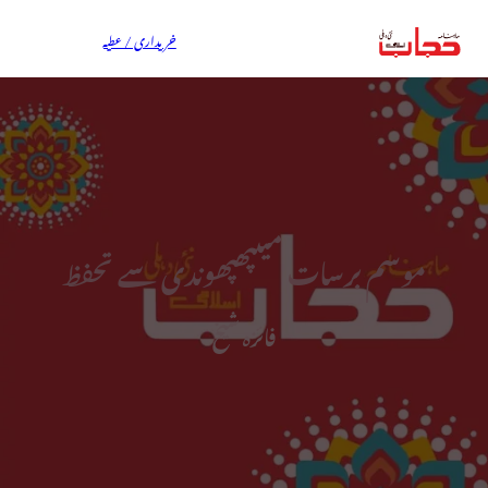
خریداری / عطیہ
موسم برسات میںپھپھوندی سے تحفظ
فائزہ شیخ