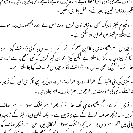
کلینر روزانہ قالین پر پھیرنے کا عمل جاری رکھیں۔
٭ ویکیوم کلینر کا بیگ بھی روزانہ خالی کریں، ورنہ اس کے اندر پھپھوندی پیدا ہونے
سے ویکیوم کلینر میں خرابی ہوسکتی ہے۔
٭ چیزوں سے پھپھوندی یا کالاپن ختم کرنے کے لیے صابن یا کوئی ڈٹرجنٹ کپڑے پر
لگا کر چیزوں پر رگڑا جاسکتا ہے لیکن کپڑا اتنا ہی گیلا کریں کہ نمی سطح پر سے اندر نہ
جائے۔ اسفنج پر بھی صابن اور ڈٹرجنٹ لگا کر چیزوں کو صاف کیا جاسکتا ہے۔
٭ لکڑی کی بنی اشیا کے اطراف درجہ حرارت زیادہ ہونی چاہیے تاکہ نمی ان کے قریب
نہ آسکے۔نمی کی صورت میں فرنیچر میں خرابیاں پید اہو جاتی ہیں۔
٭ فرنیچر کے اندر اگر پھپھوندی لگ جائے تو پھر اسے خشک سوڈے سے صاف
کریں۔ یہ فرنیچر صاف کرنے کے لیے بہترین ہے۔ ایک گیلن (چار لیٹر کے قریب)
پانی میں آٹھ سے دس بڑے چمچے واشنگ سوڈا کے کافی ہیں، جن سے فرنیچر صاف کیا
جاسکتا ہے۔ سوڈے کا استعمال کرنے کے بعد فرنیچر کی سطح اچھی طرح خشک کرلینی