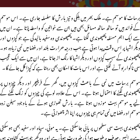
برسات کا موسم ہے۔ ملک بھر میں ہلکی و تیز بارش کا سلسلہ جاری ہے۔ اس موسم
کے فوائد ہیں تو ساتھ ساتھ مسائل بھی ہیں جن سے خواتین کو واسطہ پڑتا ہے۔ ان میں
سے ایک اہم مسئلہ پھپھوندی لگنا ہے۔ پھپھوندی وہ سفید بالیدگی ہے جو کپڑوں اور
دیگر اشیا پر اس وقت پیدا ہوتی ہے جب درجہ حرارت بلند اور فضا میں نمی زیادہ ہو۔
پھپھوندی کے سبب کپڑوں اور دیگر اشیا کا رنگ اڑ جاتا ہے، ان میں سے ایک عجیب
سی ناگوار بو آنے لگتی ہے اور اس بات کا امکان بھی رہتا ہے کہ کپڑا گل جائے گا۔
موسم برسات میں نمی کے باعث کپڑوں میں، گھر کے فرینیچر اور دیگر چیزوں پر
پھپھوندی لگنے کا احتمال ہوتا ہے۔ اس کے علاوہ لوہے کی چیزوں کو زنگ لگنے کے
لیے یہ موسم بہت موزوں ہوتا ہے۔ بارش تھوڑی ہونے کے باوجود سیلن زدہ
موسم اور فضا میں نمی تمام ہی چیزوں پر اپنا اثر چھوڑتی ہے۔
پھپھوندی بہت سی سطحوں پر پائی جاسکتی ہے۔ یہ موٹی، سیاہ اور سفید بھی ہوسکتی
ہے۔ انہیں صرف مرطوب ہوا کی ضرورت ہوتی ہے اور وہ گھر جو بہت کشادہ نہ ہو،