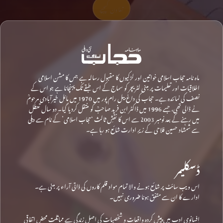
تعاون کیجیے
ماہ نامہ حجاب اسلامی خواتین اور لڑکیوں کا مقبول رسالہ ہے جس کا مشن اسلامی
اخلاقیات اور تعلیمات پر مبنی لٹریچر کو سماج کے اس طبقے تک پہنچانا ہے جو اس کے
نصف کی نمائندہ ہے۔ حجاب کی داغ بیل رام پور میں 1970 میں مائل خیرآبادی مرحومؒ
نے ڈالی تھی، جسے 1996 میں ڈاکٹر ابن فرید صاحبؒ کو منتقل کردیا گیا۔ دو سال تعطل
میں رہنے کے بعد نومبر 2003 سے اس کا نقشِ ثالث ‘حجاب اسلامی’ کے نام سے دہلی
سے شمشاد حسین فلاحی کے زیرِ ادارت شائع ہو رہا ہے۔
ڈسکلیمر
اس ویب سائٹ پر شائع ہونے والا تمام مواد قلم کاروں کی ذاتی آراء پر مبنی ہے۔
ادارے کا ان سے متفق ہونا ضروری نہیں۔
افسانوی ادب میں پیش کردہ واقعات و شخصیات کی اصل زندگی سے مماثلت محض اتفاقی