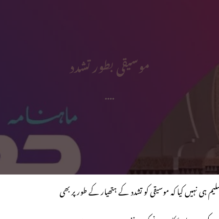
موسیقی بطور تشدد
....
یم ہی نہیں کیا کہ موسیقی کو تشدد کے ہتھیار کے طور پر بھی