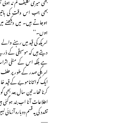
بھی میری تکلیف کم نہ ہوئی ت
بھی جب اس وقت کی باتیں ی
ہوجاتے ہیں۔ میں دیکھنے م
ہوں۔‘‘
امریکہ کی قید میں رہنے وال
دیتے ہیں کہ موسیقی کے ذریعے
ہے بلکہ اس کے منفی اثرا
امریکی صدر کے طور پر حلف ل
ایک گوانتاناموبے کے قید خان
کرنا تھا۔ تین سال بعد بھی گوا
اطلاعات آنا اب بند ہوگئی ہ
تشدد کی یہ قسم دوبارہ آزمائی 
——