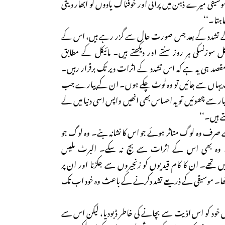
 موسیقی میرے ذہن میں پرانی اور خوفناک یادوں کو ابھار دیتی
چاہتا۔‘‘
ے تشدد کے بعد جس صورت حال سے گزر رہے ہیں، اس کے
ل سوزنسکی ہر روز سنتے اور دیکھتے ہیں۔ مائیکل کے مطابق
مقصد ہی یہ ہے کہ اس تشدد کے اثرات دیر تک برقرار رہیں۔
یہاں سے جائیں تو وہ ٹوٹ چکے ہوں۔ ان کے پیارے جب
پیار سے چھوئیں تو یہ احساس بھی انھیں واپس اسی دنیا میں لے
ے ہیں۔‘‘
ے صرف وہ لوگ متاثر ہوئے جو اس کا نشانہ بنے۔ وہ لوگ جو
ے، وہ بھی اس کے اثرات سے بچ نہ سکے۔ البرٹ ملیس
ں تھے۔ ان کا کام قیدیوں کو زنجیروں سے جکڑنا اور ان پر
 تھا۔ موسیقی کے ذریعے تشد دکرنے کے باعث وہ خود اب تک
 خود کو اس اذیت سے بچانے کی خاطر ڈبودیا، لیکن اس سے