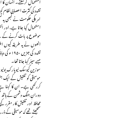
استعمال کرسکتے۔ انسان کا ا
تشدد کی کثرت اعصابی نظام ک
امریکی حکومت نے کبھی یہ تسل
استعمال کیا جاتا ہے، اور ا
موضوع پر بات کرنے کے لیے تی
انھوں نے یہ طریقہ کیوں اختی
تشدد کی جڑ
جسے سیئر کہا جاتا تھا۔
سوزین کیوسک نیویارک یونیور
موسیقی کو تفتیش کے ایک ہت
کررکھی ہے۔ ان کا کہنا ہے 
دورانِ جنگ دشمن کے ہاتھ لگ 
محافظ اور تفتیش کار مقرر ک
سمجھتے تھے کہ موسیقی کے ذریع