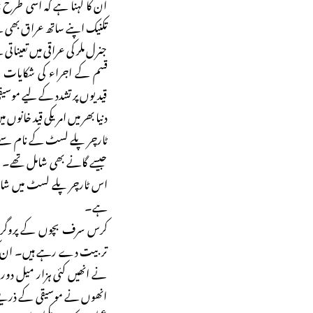
ان کا کہنا ہے کہ اسی طرح ج
تکنیک اپنے ساتھ عراق بھی
جنرل ملر کی عراقی میں تعیناتی
قسم کے اجراء کی شکایات س
قیدیوں پر تشدد کے لیے موسیقی 
دنیا بھر میں امریکی قید خان
ٹارچر پلے لسٹ کے نام سے 
جیسے گانے بھی شامل تھے۔ ا
اس ٹارچر پلے لسٹ میں شا
ہے۔
کرس سرف بچوں کے پروگرام
تربیت دے رہے ہیں۔ ان کی ت
نے انھیں کئی ہزار میل دور
انھوں نے موسیقی کے ذریعے تشد