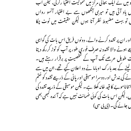
و میں نے ایک بحالی مرکز میں شمولیت اختیا رکرلی، لیکن اب
اد آتی ہیں تو میری آنکھوں سے بے اختیار آنسو رواں
یں تو بہت مضبوط نظر آتا ہوں لیکن حقیقت میں ٹوٹ چکا
ے اور ان پر تشدد کرنے والے، دونوں فریق اس بات کی گواہی
 ہونے والا تشدد نہ صرف فوری طور پر آپ کو توڑ کررکھ دیتا
ت طویل عرصے تک آپ کے شخصیت پر برقرار رہتے ہیں۔
ینے کے بعد بارک اوباما نے دو اعلان کیے تھے، جن میں سے
ے کی بندش اور دوسرا موسیقی اور پانی کے ذریعے تشدد کو ختم
نتاناموبے کا قید خانہ کھلا ہے۔ لیکن موسیقی کے ذریعہ تشدد کی
یں، لیکن اس بات کی کوئی ضمانت نہیں ہے کہ آئندہ کبھی بھی
نہیں جائے گی۔ (بی بی سی)