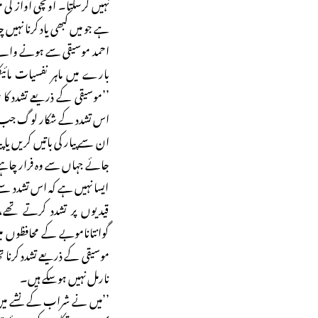
نہیں کرسکتا۔ اونچی آواز کی
ہے جو میں کبھی یاد کرنا نہیں 
احمد موسیقی سے ہونے وال
بارے میں ماہر نفسیات مائیک
’’موسیقی کے ذریعے تشدد کا 
اس تشدد کے شکار لوگ جب 
ان سے پیار کی باتیں کریں یا 
جائے جہاں سے وہ فرار چاہت
ایسا نہیں ہے کہ اس تشدد س
قیدیوں پر تشدد کرتے تھ
گوانتاناموبے کے محافظوں می
موسیقی کے ذریعے تشدد کرنا
نارمل نہیں ہوسکے ہیں۔
’’میں نے شراب کے نشے میں