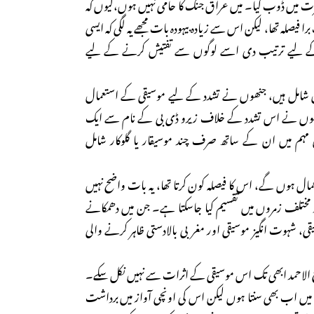
حیرت میں ڈوب گیا۔ میں عراق جنگ کا حامی نہیں ہوں،کیوں کہ
ا فیصلہ تھا، لیکن اس سے زیادہ بیہودہ بات مجھے یہ لگی کہ ایسی
کے لیے ترتیب دی اسے لوگوں سے تفتیش کرنے کے لیے
شامل ہیں، جنھوں نے تشدد کے لیے موسیقی کے استعمال
نھوں نے اس تشدد کے خلاف زیرو ڈی بی کے نام سے ایک
مہم میں ان کے ساتھ صرف چند موسیقار یا گلوکار شامل
ال ہوں گے، اس کا فیصلہ کون کرتا تھا، یہ بات واضح نہیں
مختلف زمروں میں تقسیم کیا جاسکتا ہے۔ جن میں دھمکانے
قی، شہوت انگیز موسیقی اور مغربی بالادستی ظاہر کرنے والی
 الاحمد ابھی تک اس موسیقی کے اثرات سے نہیں نکل سکے۔
و میں اب بھی سنتا ہوں لیکن اس کی اونچی آواز میں برداشت