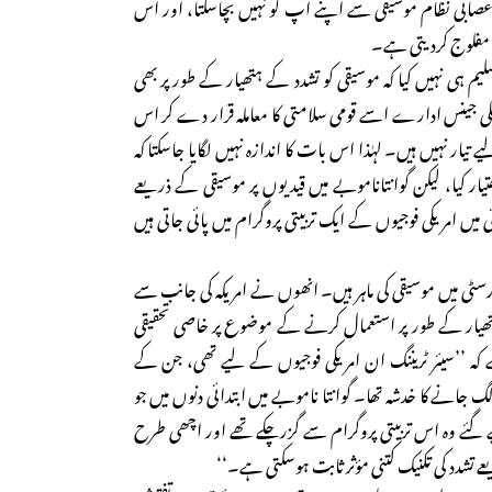
عصابی نظام موسیقی سے اپنے آپ کو نہیں بچاسکتا، اور اس
و مفلوج کردیتی ہے۔
یم ہی نہیں کیا کہ موسیقی کو تشدد کے ہتھیار کے طور پر بھی
نٹلی جینس ادارے اسے قومی سلامتی کا معاملہ قرار دے کر اس
ار نہیں ہیں۔ لہٰذا اس بات کا اندازہ نہیں لگایا جاسکتا کہ
ار کیا، لیکن گوانتاناموبے میں قیدیوں پر موسیقی کے ذریعے
یں ۱۹۵۰ء کی دہائی میں امریکی فوجیوں کے ایک تربیتی پروگرام میں پائی جاتی ہیں
سٹی میں موسیقی کی ماہر ہیں۔ انھوں نے امریکہ کی جانب سے
ھیار کے طور پر استعمال کرنے کے موضوع پر خاصی تحقیقی
کہ ’’سیئر ٹریننگ ان امریکی فوجیوں کے لیے تھی، جن کے
جانے کا خدشہ تھا۔ گوانتا ناموبے میں ابتدائی دنوں میں جو
یے گئے وہ اس تربیتی پروگرام سے گزرچکے تھے اور اچھی طرح
ے تشدد کی تکنیک کتنی مؤثر ثابت ہوسکتی ہے۔‘‘