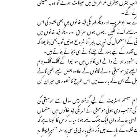
ب جنرل جیفری ملر عراق میں تعینات ہوئے تو وہ یہ تفتیشی
 لے گئے۔
 کے بعد ابوغریب اور دیگر امریکی قید خانوں میں بھی تشدد کی اس
امنے آنے لگیں۔جوں جوں عراق اور دیگر قید خانوں میں
کے استعمال کی خبریں باہر آنا شروع ہوئیں تو یہ بھی پتا چلا کہ
وں میں تشدد کے لیے چند گنے چنے گانے ہی بجائے جاتے ہیں۔
مشہور ہونے والے ان گانوں میں سلائیوا کے کلک کلک بوم
یسے تیز موسیقی والے گانوں کے علاوہ بعض ایسے بھی گانے
مل تھے جن کے بارے میں اس طرح کا تصور ہی حیران کن
 سیسم اسٹریٹ کے لیے گزشتہ بیس سال سے موسیقی کی
رتیب دی ہوئی موسیقی کے امریکی قید خانوں میں استعمال
 لڑی جانے والی ایک جنگ سے جوڑ دیا۔ کرس کا کہنا ہے کہ
د کے بارے میں ذکر پہلی بار بی بی سی پر سنا ’’میرا پہلا ردِ