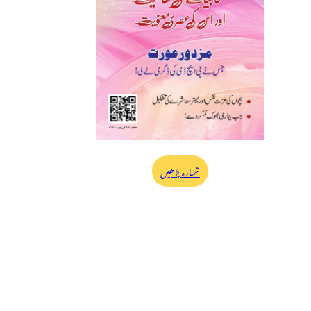
شمارہ پڑھیں