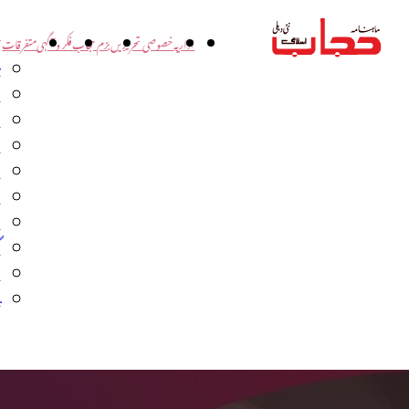
اداریہ
خصوصی تحریریں
بزم حجاب
فکر و آگہی
متفرقات
ت
د
و
س
ش
ا
ا
گ
م
ب