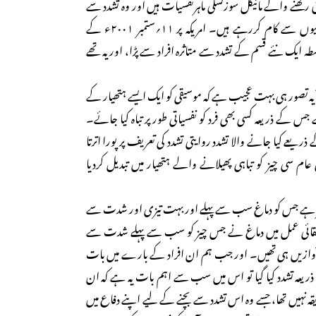
ق رکھنے والے مائیکل سوزنسکی ماہرنفسیات ہیں اور وہ تشدد سے
متاثرہ افراد کے ساتھ دو دہائیوں سے کام کررہے ہیں۔ امریکہ پر ۱۱؍ستمبر ۲۰۰۱ء کے
 ایک نئے قسم کے تشدد سے متاثرہ افراد سے پڑا، اور یہ تھے
 ’’یہ تصور ہی بہت عجیب ہے کہ موسیقی کو ایک ایسے ہتھیار کے
 جس کے ذریعہ کسی بھی فرد کو نفسیاتی طور پر تباہ کیا جائے۔
ذریعے کیا جانے والا تشدد روایتی تشدد کی تعریف پر پورا اترتا
عام سی چیز کو تباہی پھیلانے والے ہتھیار میں تبدیل کردیا
یز ہے جس کو دماغ سب سے پہلے اور بہت تیزی اور شدت سے
تقائی عمل میں دماغ نے جس چیز کو سب سے پہلے شدت سے
ہ آوازیں ہی تھیں۔ اور جب ہم ان افراد کے بارے میں بات
ریعہ تشدد کیا گیا تو اس میں سب سے اہم بات یہ ہے کہ ان
ہ نہیں تھا، جسے وہ اس تشدد سے بچنے کے لیے اپنے دفاع میں