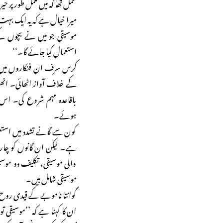
عمل تھا کہ میں مکمل طور پر 
میرا خیال ہے کہ یہ ایک بہت بر
موسیقی جو میں نے بچوں 
استعمال کیا جائے گا۔‘‘
کرس سرف ان فنکاروں میں 
کے خلاف آواز اٹھائی۔ ا
باقاعدہ مہم شروع کی۔ اس 
ہوئے۔
کون سے گانے تشدد میں استعم
ہے۔ لیکن ان گانوں کو چار 
والی موسیقی، تکلیف دو موسی
موسیقی شامل ہیں۔
گوانتا ناموبے کے قیدی روح
ان کا کہنا ہے کہ ’’موسیقی ت