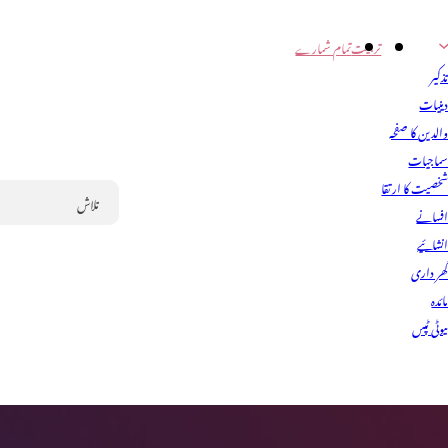
تربیت
تمام شمارے
ذکیر
ینیات
الدین کا صفحہ
ماجیات
خصیت کا ارتقا
فسانے
Search
نشائیے
ھر داری
ائدہ
یوٹی ٹپس