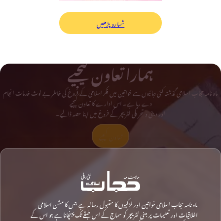
شمارہ پڑھیں
ہمارا تعاون کیجیے
ماہ نامہ حجاب اسلامی گذشتہ کئی دہائیوں سے خواتین میں فکر اسلامی کے فروغ کی خاطر بے لوث خدمات انجام
دے رہا ہے۔ اس ادارے کا تعاون کیجیے
اور دینی و تحریکی لٹریچر کے فروغ میں اپنا حصہ ڈالیے۔
تعاون کیجیے
ماہ نامہ حجاب اسلامی خواتین اور لڑکیوں کا مقبول رسالہ ہے جس کا مشن اسلامی
اخلاقیات اور تعلیمات پر مبنی لٹریچر کو سماج کے اس طبقے تک پہنچانا ہے جو اس کے