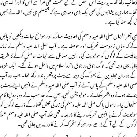
ڈھانپ رکھا تھا۔ یہ ریت اس شخص کے لیے نعمت تھی مگر اسے اس کا ادراک ہی نہ
تھا۔ ہماری پریشانیوں کی بھی ایک بڑی وجہ یہی ہے کہ ہمیںعلم ہی نہیں، اللہ نے ہمیں
کیا کچھ عطا کیا ہے۔
نبی آخر الزماں صلی اللہ علیہ وسلم کی احادیث مبارکہ اور سوانح حیات دیکھیں تو پائیں
گے کہ وہاں زبردست تحریک اور حوصلہ ہے۔ آپ صلی اللہ علیہ وسلم نے زمانہ
جاہلیت کے لوگوں کو موٹیویٹ کیا، انہیں مسائل سے نجات حاصل کرنے کا طریقہ
بتایا، یہی وجہ تھی کہ لوگ جوق در جوق دائرہ اسلام میں داخل ہوتے گئے۔ ایک غزوہ
کے دوران مجاہدین نے بھوک کی وجہ سے پیٹ پر پتھر باندھ رکھا تھا۔ جب وہ آپ
صلی اللہ علیہ وسلم کے پاس آئے تو آپ صلی اللہ علیہ وسلم نے انہیں اپنے پیٹ پر
بندھے ہوئے دو پتھر دکھائے۔ موٹیویشن تھی، جس کے بعد سب نے دوبارہ اپنا کام
سنبھال لیا۔ رسول پاک صلی اللہ علیہ وسلم کی زندگی محض گفتار کے ذریعے لوگوں کو
موٹیویٹ کرنے یا انہیں تحریک دینے کا ذریعہ نہ تھی بلکہ آپ صلی اللہ علیہ وسلم عملاً
لوگوں کے لیے آگے بڑھے اور خود کو متحرک کرنے کا ذریعہ بن جاتی تھی۔