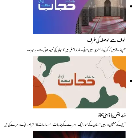
خوف سے حوصلہ کی طرف
ہم جانتے ہیں کہ کوئی ہار آخری نہیں ہوتی۔ ہار تو اصل میں کامیابی کی تمہید ہوتی ہے۔ یہ حیرت…
ڈپریشن یا ذہنی تناؤ
آج کے مشینی دور میں انسان کے اندر ایک دوسرے کے جذبات و احساسات کا احترام، ایک دوسرے کی خیر…