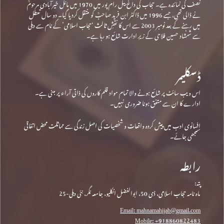
نصف کی نمائندہ ہے۔ حجاب کی داغ بیل رام پور میں 1970 میں مائل خیرآبادی مرحومؒ
نے ڈالی تھی، جسے 1996 میں ڈاکٹر ابن فرید صاحبؒ کو منتقل کردیا گیا۔ دو سال تعطل
میں رہنے کے بعد نومبر 2003 سے اس کا نقشِ ثالث ‘حجاب اسلامی’ کے نام سے دہلی
سے شمشاد حسین فلاحی کے زیرِ ادارت شائع ہو رہا ہے۔
ڈسکلیمر
اس ویب سائٹ پر شائع ہونے والا تمام مواد قلم کاروں کی ذاتی آراء پر مبنی ہے۔
ادارے کا ان سے متفق ہونا ضروری نہیں۔
افسانوی ادب میں پیش کردہ واقعات و شخصیات کی اصل زندگی سے مماثلت محض اتفاقی
سمجھی جائے۔
رابطہ
پتہ:
ماہ نامہ حجاب اسلامی، ڈی 50، ابوالفضل انکلیو، جامعہ نگر، نئی دہلی-25
Email: mahnamahijab@gmail.com
Mobile: +918860822483