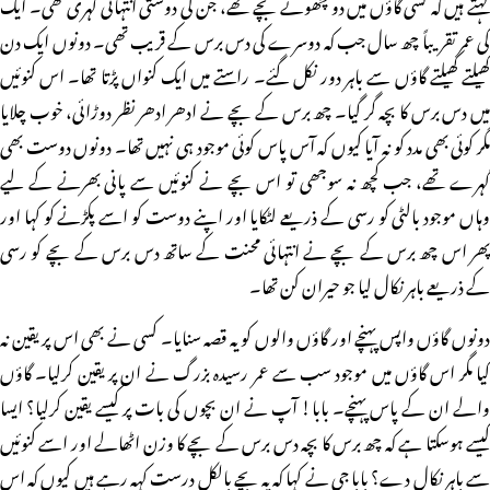
کہتے ہیں کہ کسی گاؤں میں دو چھوٹے بچے تھے، جن کی دوستی انتہائی گہری تھی۔ ایک
کی عمر تقریباً چھ سال جب کہ دوسرے کی دس برس کے قریب تھی۔ دونوں ایک دن
کھیلتے کھیلتے گاؤں سے باہر دور نکل گئے۔ راستے میں ایک کنواں پڑتا تھا۔ اس کنوئیں
میں دس برس کا بچہ گر گیا۔ چھ برس کے بچے نے ادھر ادھر نظر دوڑائی، خوب چلایا
مگر کوئی بھی مدد کو نہ آیا کیوں کہ آس پاس کوئی موجود ہی نہیں تھا۔ دونوں دوست بھی
گہرے تھے، جب کچھ نہ سوجھی تو اس بچے نے کنوئیں سے پانی بھرنے کے لیے
وہاں موجود بالٹی کو رسی کے ذریعے لٹکایا اور اپنے دوست کو اسے پکڑنے کو کہا اور
پھر اس چھ برس کے بچے نے انتہائی محنت کے ساتھ دس برس کے بچے کو رسی
کے ذریعے باہر نکال لیا جو حیران کن تھا۔
دونوں گاؤں واپس پہنچے اور گاؤں والوں کو یہ قصہ سنایا۔ کسی نے بھی اس پر یقین نہ
کیا مگر اس گاؤں میں موجود سب سے عمر رسیدہ بزرگ نے ان پر یقین کرلیا۔ گاؤں
والے ان کے پاس پہنچے۔ بابا! آپ نے ان بچوں کی بات پر کیسے یقین کرلیا؟ ایسا
کیسے ہوسکتا ہے کہ چھ برس کا بچہ دس برس کے بچے کا وزن اٹھالے اور اسے کنوئیں
سے باہر نکال دے؟ بابا جی نے کہا کہ یہ بچے بالکل درست کہہ رہے ہیں کیوں کہ اس