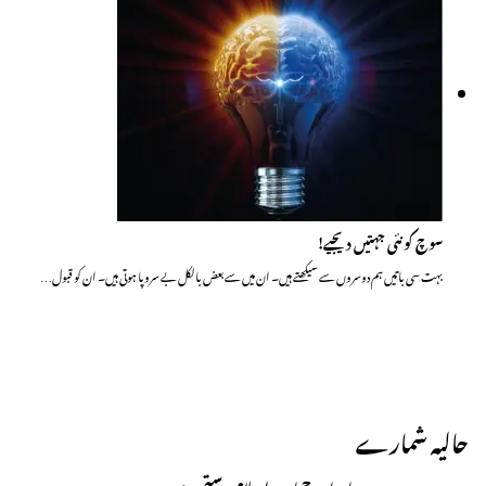
سوچ کو نئی جہتیں دیجیے!
بہت سی باتیں ہم دوسروں سے سیکھتے ہیں۔ ان میں سے بعض بالکل بے سروپا ہوتی ہیں۔ ان کو قبول…
حالیہ شمارے