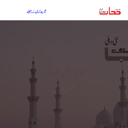
خریداری / عطیہ
موٹیویشن کا جادو
احسن کامران