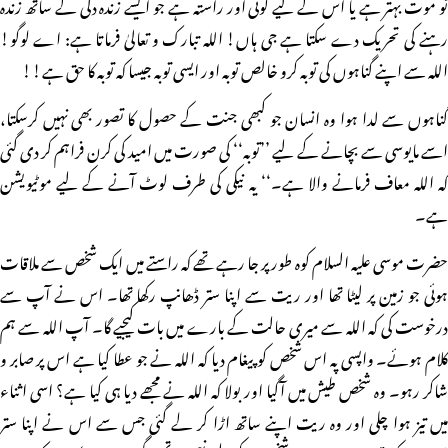
تو موت بہتر ہے یا اس کے لیے کوئی اور راستہ ہے جو ایسے زندہ دلی کے ساتھ زندہ
رہنے کی تحریک دے سکتا ہے جی ہاں! اللہ تبارک و تعالیٰ فرماتا ہے: اے لوگو!
اللہ سے اپنے گناہوں کی توبہ کرو خالص توبہ اور ایسی توبہ جیسا کہ توبہ کا حق ہے!!
گناہوں سے لدا ہوا وہ انسان جو کبھی جنت کے حصول کا تصور بھی نہیں کرسکتا،
اسے مایوسی سے بچانے کے لیے ’’توبہ‘‘ کی صورت میں امید کی کرن فراہم کر دی گئی
کہ اللہ معاف فرمانے والا ہے۔‘‘ یہ نیکی کی طرف لوٹ آنے کے لیے موٹیویشن
ہے۔
حضرت موسی علیہ السلام کوہ طور پر جا رہے تھے کہ راستے میں ایک شخص سے ملاقات
ہوئی جو زمین پر لیٹا تھا اور ریت سے اپنا ستر ڈھانپ رکھا تھا۔ اس نے آپ سے
درخوست کی کہ اللہ سے میری حالت کے بارے میں بات کیجیے گا۔ آپ اللہ سے ہم
کلام ہوئے۔ واپسی پہ اس شخص کو پیغام دیا کہ اللہ نے جو عطا کیا ہے اس پر صابر و
شاکر رہو۔ وہ شخص طیش میں آگیا اور بولا کہ اللہ نے مجھے دیا ہی کیا ہے؟ اسی اثناء
میں تیز ہوا چلی اور وہ ریت اپنے ساتھ اڑا کر لے گئی جس سے اس نے اپنا ستر