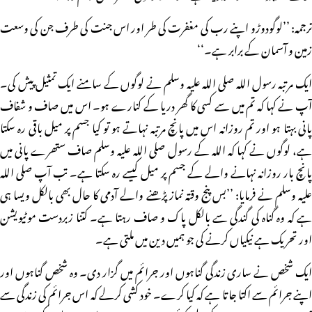
ترجمہ: ’’لوگودوڑو اپنے رب کی مغفرت کی طر اور اس جنت کی طرف جن کی وسعت
زمین و آسمان کے برابر ہے۔‘‘
ایک مرتبہ رسول اللہ صلی اللہ علیہ وسلم نے لوگوں کے سامنے ایک تمثیل پیش کی۔
آپ نے کہا کہ تم میں سے کسی کا گھر دریا کے کنارے ہو۔ اس میں صاف و شفاف
پانی بہتا ہو اور تم روزانہ اس میں پانچ مرتبہ نہاتے ہو تو کیا جسم پر میل باقی رہ سکتا
ہے، لوگوں نے کہا کہ اللہ کے رسول صلی اللہ علیہ وسلم صاف ستھرے پانی میں
پانچ بار روزانہ نہانے والے کے جسم پر میل کیسے رہ سکتا ہے۔ تب آپ صلی اللہ
علیہ وسلم نے فرمایا: ’’بس پنج وقتہ نماز پڑھنے والے آدمی کا حال بھی بالکل ویسا ہی
ہے کہ وہ گناہ کی گندگی سے بالکل پاک و صاف رہتا ہے۔ کتنا زبردست موٹیویشن
اور تحریک ہے نیکیاں کرنے کی جو ہمیں دین میں ملتی ہے۔
ایک شخص نے ساری زندگی گناہوں اور جرائم میں گزار دی۔ وہ شخص گناہوں اور
اپنے جرائم سے اکتا جاتا ہے کہ کیا کرے۔ خود کشی کرلے کہ اس جرائم کی زندگی سے