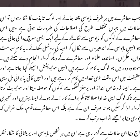
جب معاشرے میں ہر طرف مایوسی چھا جائے اور لوگ تذبذب کا شکا رہوں تو ان
حالات میں جہاں مختلف طرح کی اصلاحات کی ضرورت ہوتی ہے وہیں اس
معاشرے کے لوگوں کو مایوسی سے نکالنے کے لیے ایک ایسی سوچ پیدا کی جاتی ہے
جو انہیں مایوسی کے اندھیروں سے نکال کر امید کی روشنی دکھائے۔ یہ کام سیاست
داں، حکمراں، اساتذہ، علماء اور معاشرے کے دیگر کردار انجام دے سکتے ہیں۔
موجودہ دور میں جو لوگ یہ کام کر رہے ہیں انہیں موٹیویشنل اسپیکر کہا جاتا ہے اور
حقیقت میں اس وقت بڑی تعداد میں کام کر رہے ہیں اور انہیں کافی پذیرائی مل رہی
ہے۔ ایسا فرد خاص انداز اور پرمغز گفتگو سے لوگوں کو حوصلہ دیتا اور موٹیویٹ کرتا
ہے تاکہ لوگ اپنی خدادا صلاحیتوںکو برائے کار لاتے ہوئے ایسا بہترین اور تعمیری
کردار ادا کرسکیں جو نہ صرف ان کے لیے بلکہ اس معاشرے،قوم، ملک غرض کہ
پوری دنیا پر اچھے اثراب مرتب کرے۔
آج دنیا جن حالات سے گزر رہی ہے ان میں ہر شخص مایوسی اور پریشانی کا شکار نظر