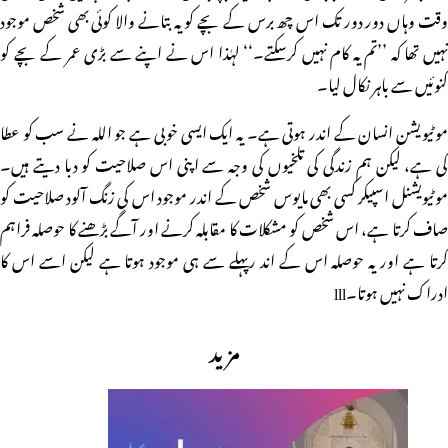
وقت وہاں دور دور تک اس چھ برس کے بچے کو یہ بتانے والا کوئی بھی شخص موجود
نہیں تھا کہ ’’تم یہ کام نہیں کرسکتے۔‘‘ لہٰذا اس نے اپنے سے بڑی عمر کے بچے کو
کنوئیں سے باہر نکال لیا۔
موٹیویشن انسان کے اندر ہوتی ہے۔ یہ ایک ایسی خوبی ہے جو اللہ نے سب کو عطا
کی ہے، لیکن ہم زندگی کی تلخیوں کی وجہ سے اپنی اس صلاحیت کو دبا دیتے ہیں۔
موٹیویشنل اسپیکر کسی بھی مایوس شخص کے اندر موجود اس کی زنگ آلود صلاحیت کو
صاف کرتا ہے، اس شخص کو مشکلات کا مقابلہ کرنے اور آگے بڑھنے کا حوصلہ فراہم
کرتا ہے اور یہ حوصلہ اس کے اند رپہلے سے ہی موجود ہوتا ہے لیکن اسے اس کا
ادراک نہیں ہوتا۔lll
مزید