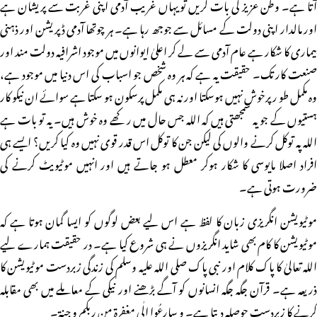
آتا ہے۔ وطن عزیز کی بات کریں تو یہاں غریب آدمی اپنی غربت سے پریشان ہے
اور مالدار اپنی دولت کے مسائل سے جوجھ رہا ہے۔ ہر چوتھا آدمی ڈپریشن اور ذہنی
بیماری کا شکار ہے عام آدمی سے لے کر اعلیٰ ایوانوں میں موجود اشرافیہ دولت مند اور
صنعت کار تک۔ حقیقت یہ ہے کہ ہر وہ شخص جو اسباب کی اس دنیا میں موجود ہے،
وہ مکمل طو رپرخوش نہیں ہوسکتا اور نہ ہی مکمل پرسکون ہو سکتا ہے سوائے ان نیکو کار
ہستیوں کے جو یہ سمجھتی ہیں کہ اللہ جس حال میں رکھے وہ خوش ہیں۔ یہ تو بات ہے
اللہ پہ توکل کرنے والوں کی لیکن جن کا توکل اس قدر قوی نہیں وہ کیا کریں؟ ایسے ہی
افراد اصلا مایوسی کا شکار ہوکر معطل ہو جاتے ہیں اور انہیں موٹیویٹ کرنے کی
ضرورت ہوتی ہے۔
موٹیویشن انگریزی زبان کا لفظ ہے اس لیے بعض لوگوں کو ایسا گمان ہوتا ہے کہ
موٹیویشن کا کام بھی شاید انگریزوں نے ہی شروع کیا ہے۔ در حقیقت ہمارے لیے
اللہ تعالیٰ کا پاک کلام اور نبی پاک صلی اللہ علیہ وسلم کی زندگی زبردست موٹیویشن کا
ذریعہ ہے۔ قرآن جگہ جگہ انسانوں کو آگے بڑھنے اور نیکی کے معاملے میں بھی مقابلہ
کرنے کا زبردست حوصلہ دیتا ہے۔ و سارعُوا اِلٰی مغفرۃ من ربکم و جنۃ۔