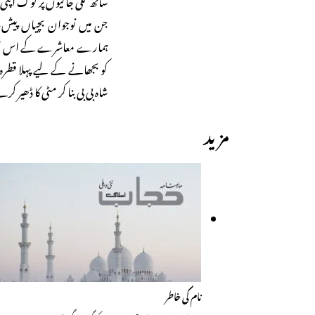
جن میں نوجوان بچیاں پیش 
ہمارے معاشرے کے اس سلگتے
کو بجھانے کے لیے پہلا قطرہ
شاہ بی بی بنا کر مٹی کا ڈھیر کر
مزید
نام کی خاطر