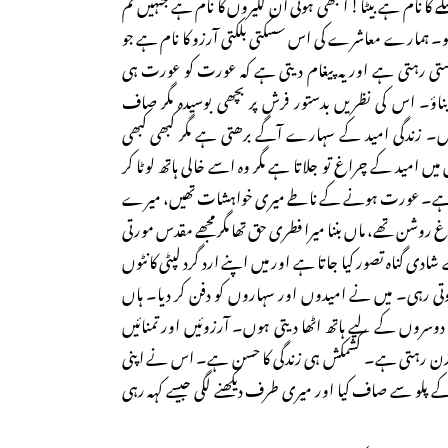
صلے کا نام ہے بیٹا! الجھی ہوئی ان لکیروں کا نام ہے جنہیں تم
ہی ہو۔ ہمارے معاشرے کی اس سسکتی بلکتی آرزو کا نام ہے جو
ستی رہتی ہے اور یہ پیغام دیتی ہے کہ عورت کو عورت ہی
اؤ۔ اس کی نظریں بدستور فرش پر بچھی بوسیدہ مگر صاف
یں۔ زندگی امید کے سہارے آگے برھتی ہے مگر کبھی کبھی
 امید کے چراغ تو جلاتا ہے مگر وہ اسے خالی ہاتھ لوٹا کر
اتا ہے۔ عورت ہونے کے ناطے میری خواہشات تھیں، میرے
روشن تھے، ماں بننا میرا فطری حق تھا مگر مجھے مقدس مورتی
ادی گناہ تصور کیا جاتا ہے اور میں اپنے ارد گرد لپٹی کانٹوں
تی رہی۔ میں نے امیدوں اور سہاروں کو دفن کر دیا۔ ہاں
کر دوسروں کے لیے ہاتھ اٹھا دیتی ہوں۔ آرزوئیں اور تمنائیں
متوازن رہتی ہے۔ کشمکش ہی زندگی کا حسن ہے۔ اس نے اپنی
ے کے پلو سے صاف کیا اور میری طرف دیکھنے لگی جیسے کہہ رہی