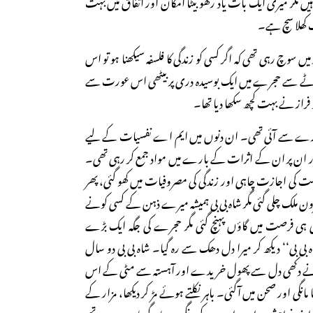
ہیں مگر میری ایک بات یاد رکھو بیٹا امکان اور اتفاق میں بہت
ک کھلا سچ ہے۔
ر میں سوچ رہی تھی کہ اگر کسی کو زندگی کا فلسفہ سیکھنا ہو تو اس
وٹے سے حجرے میں ایک بوسیدہ دری پر بیٹھی اس عورت سے
فراز نے بہت کچھ سکھا دیا تھا۔
ورے سے آئی تھی۔ ان دنوں میں ایم اے نفسیات کے لیے
 ان پر ان کے اثرات کے بارے میں مواد جمع کر رہی تھی۔
ی اجازت چاہی اور زندگی کی مصروفیات میں کھو گئی، پھر
ون ملک چلی گئی مگر شاہ بی بی ہمیشہ میرے ذہن کے کسی کونے
ی ہی فرصت میں گاؤں پہنچ گئی مگر حجرے کی جگہ ایک بڑے
بی بی‘‘ دیکھ کر میرا دل دھک سے رہ گیا۔ شاہ بی بی دو سال
میں نے دکھی دل سے پھول خریدے اور آہستہ سے مٹی کے اس
انگی اور صحن میں آگئی۔ باہر نکلتے ہوئے مڑ کر دیکھا، مزار کے
ی اپنی خواہشوں اور مرادوں کے رنگین دھاگے باندھ رہے تھے