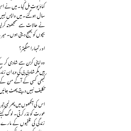
کماؤ پوت مل گیا۔ میں نے اس
سال ہوگئے۔ میں واپس نہیں 
نے حالات سے سمجھوتہ کرلیا
بچوں کو بھیج دیتی ہوں۔ میر
اور تمہارا منگیتر؟
وہ اپنی کزن سے شادی کر کے ش
ہیں مگر شاہ بی بی کی ویران ز
کبھی کسی کے آگے من کے دک
تکلیف نہیں دیتے پھٹ جائیں 
اس کی آنکھوں میں پھر نمی تی
عورت کو نذر کرتی۔ لوگ کہت
زندگی کی تلخیوں کے مارے 