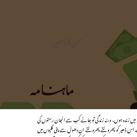
مٹی کا ڈھیر
شمشاد اختر
و میں زندہ ہوں، ورنہ زندگی تو جانے کب سے انجان رستوں کی
 اس ڈھیر کو پھرولتے پھرولتے ان دھول سے پٹی گلیوں میں