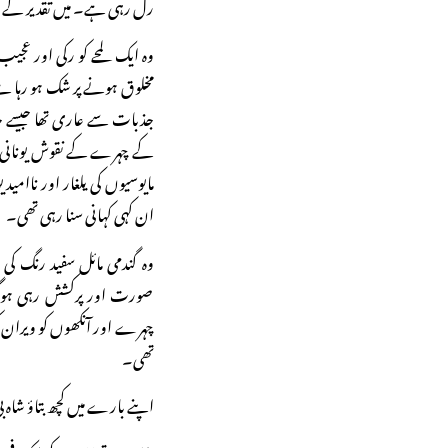
رل رہی ہے۔ میں تقدیر کے ان
وہ ایک لمحے کو رکی اور عجی
مخلوق ہونے پر شک ہو رہا 
جذبات سے عاری تھا جیسے ح
کے چہرے کے نقوش یونانی م
مایوسیوں کی یلغار اور ناا
ان کہی کہانی سنا رہی تھی۔
وہ گندمی مائل سفید رنگ کی
صورت اور پرکشش رہی ہو
چہرے اور آنکھوں کو ویران ک
تھی۔
اپنے بارے میں کچھ بتاؤ شاہ 