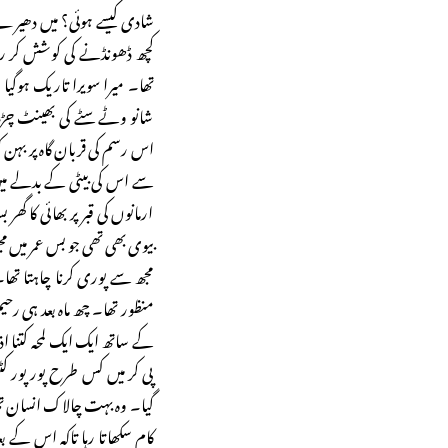
شادی کیسے ہوئی؟ میں دھیرے
کچھ ڈھونڈنے کی کوشش کر رہی
تھا۔ میرا سویرا تاریک ہوگیا وہ
شانو وٹے سٹے کی بھینٹ چڑھ 
اس رسم کی قربان گاہ پر بہن ک
سے اس کی بیٹی کے بدلے میں
ارمانوں کی قبر پر بھائی کا گھر
بیوی بھی تھی جو بس عمر میں 
مجھ سے پوری کرنا چاہتا تھا
منظور تھا۔ چھ ماہ بعد ہی رحی
کے ساتھ ایک ایک لمحہ کتنا ا
پی کر میں کس طرح پور پور 
گیا۔ وہ بہت چالاک انسان تھا
کام سکھاتا رہا تاکہ اس کے ب