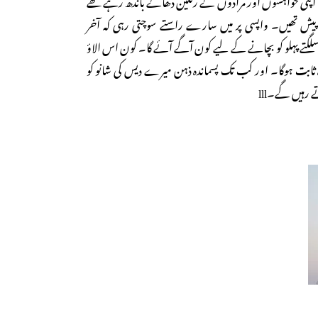
پیش تھیں۔ واپسی پر میں سارے راستے سوچتی رہی کہ آخر
 پہلو کو بچانے کے لیے کون آگے آئے گا۔ کون اس الاؤ
 ثابت ہوگا۔ اور کب تک پسماندہ ذہن میرے دیس کی شانو کو
تے رہیں گے۔lll