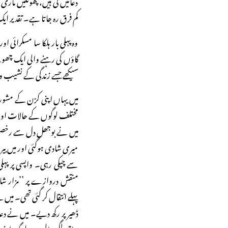
دعائیں کی ہیں، پھونکیں ماری 
کم فرق رہ جاتا ہے۔ تقدیر ای
وہ پہلی بار ہلکا سا مسکرائی او
گاؤں کی رہنے والی ایک چھ
سیکھے جسے زندگی کے نشیب و 
میں یہاں اپنی کزن کے مش
مختلف لوگوں کے حالات اور
میں نے بوجھل دل سے رخصت ک
میری شادی ہوگئی اور میں بیر
سے چپکی رہی۔ واپسی پر پہل
منقش دروازے پر ’’مزار شاہ 
پہلے انتقال کر گئی تھی۔ 
ڈھیر پر رکھ دیے۔ میں نے دعا م
ساتھ لگی جالیوں پر لوگ اپن