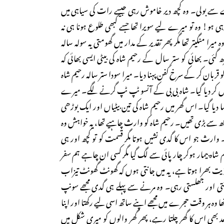
 سے بولی۔ وہ کچھ دیر خاموش رہی جیسے رات کی سیاہی میں
 ہو! وہ تو میرے لیے سویرا تھا جسے کبھی طلوع ہونا ہی نہ
 میرا منگیتر تھا مگر پھر تقدیر کے مدار میں گھومتی یہ سولہ سالہ
گئی۔ بھائی کو ستر سال کے رحیم شاہ کی بیٹی ایسی بھائی کہ
و قربان کر کے سرخ کفن پہنا دیا۔ میرا سودا ستر سالہ رحیم شاہ
 کر دیا گیا۔ شاہ بی بی کے آنسو ٹپ ٹپ گرنے لگے۔ میرے
 بسا دیا گیا۔ اس گھر میں رحیم شاہ کی تین بیٹیاں اور ایک بوڑھی
مجھ سے بڑی تھیں۔ رحیم شاہ کو وارث چاہیے تھا، یہ خواہش وہ
۔ وارث جو اس کا گدی نشیں ہوتا مگر قسمت کو تو کچھ اور ہی
م شاہ بیمار ہوکر چار پائی سے لگ گیا مگر کسی ان چاہے ہم سفر
ذیت بھرا ہوتا ہے، یہ میں جانتی ہوں کہ گھونٹ گھونٹ تیزاب
کٹتی اور جھلستی رہی۔ وہ مرنے سے پہلے ہی گدی مجھے سونپ
 وہ ہر وقت حجرے میں مجھے اپنے ساتھ اسی لیے رکھتا اور اپنا
عد بھی اس کا گھر چلتا رہے، پھر گھر والوں کو میری شکل میں