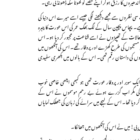
دھیروں کا رزق ہوکر اپنے حصے کو کھوٹا سکہ ڈھونڈتی رہی۔
ب سی نظروں سے مجھے دیکھنے لگی جیسے اسے میرے اس دنیا کی
ہے۔ پچاس پچپن سال کے لگ بھگ عمر کی اس عورت کا چہرہ
الات کے تھپیڑوں نے اسے قناعت پر مجبور کر دیا ہو۔ اس
سجموں کی طرح کھڑے اور پروقار تھے۔ اس کی آنکھوں میں
میدیوں کی داستان رقم تھی۔ اس کے بالوں میں بکھری سفیدی
 ایک سوبر اور پروقار عورت تھی جو کبھی اچھی خاصی خوب
گی مگر اب گزرے ہوئے بے رحم موسموں نے اس کے
ر دیا تھا۔ اس کے لہجے میں سرائے کی زبان کی جھلک نمایاں
بی بی! میں نے اس کی آنکھوں میں جھانکا۔