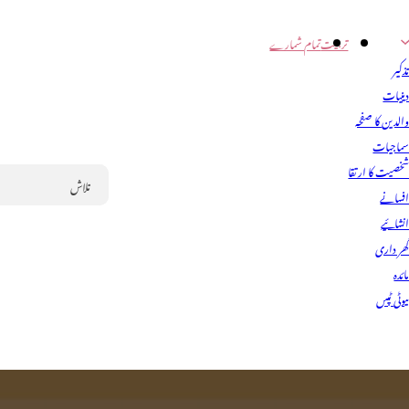
تربیت
تمام شمارے
ذکیر
ینیات
الدین کا صفحہ
ماجیات
خصیت کا ارتقا
فسانے
Search
نشائیے
ھر داری
ائدہ
یوٹی ٹپس