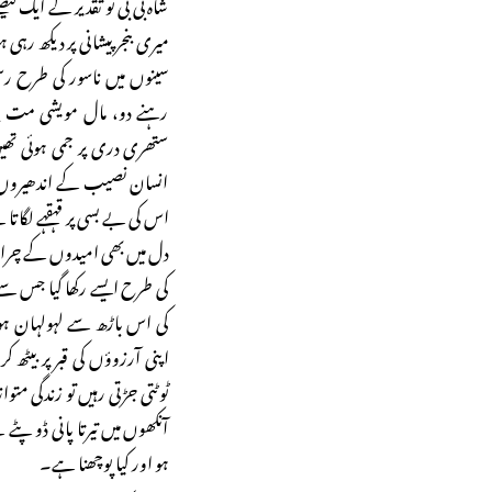
شاہ بی بی تو تقدیر کے ایک فی
میری بنجر پیشانی پر دیکھ ر
سینوں میں ناسور کی طرح ر
رہنے دو، مال مویشی مت بن
ستھری دری پر جمی ہوئی تھ
انسان نصیب کے اندھیروں میں
اس کی بے بسی پر قہقہے لگ
دل میں بھی امیدوں کے چراغ 
کی طرح ایسے رکھا گیا جس سے ش
کی اس باڑھ سے لہولہان ہو
اپنی آرزوؤں کی قبر پر بیٹھ 
ٹوٹتی جڑتی رہیں تو زندگی 
آنکھوں میں تیرتا پانی ڈو پٹ
ہو اور کیا پوچھنا ہے۔