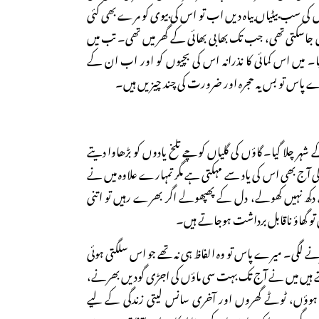
 کی سب بیٹیاں بیاہ دیں اب تو اس کی بیوی کو مرے بھی کئی
جاسکتی تھی، جب تک بھابی بھائی کے گھر میں تھی۔ تب میں
۔ میں اس کمائی کا نذرانہ اس کی بچیوں کو اور اب ان کے
ے پاس تو بس یہ حجرہ اور ضرورت کی چند چیزیں ہیں۔
ہر چلا گیا۔ گاؤں کی گلیاں کوچے تلخ یادوں کو بڑھاوا دیتے
ندگی آج بھی اس کی یاد سے مہکتی ہے مگر تمہارے علاوہ میں نے
ھ نہیں کھولے، دل کے پھپھولے اگر بھرے رہیں تو اتنی
تو گھاؤ ناقابل برداشت ہوجاتے ہیں۔
رنے لگی۔ میرے پاس تو وہ الفاظ ہی نہ تھے جو اس سلگتی ہوئی
ے ہیں میں نے آج تک بہت سی ماؤں کی اجڑی گودیں بھرنے،
ہوؤں، ٹوٹے گھروں اور آخری سانس لیتی زندگی کے لیے