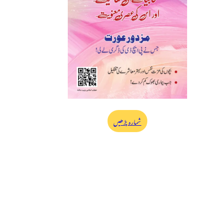
شمارہ پڑھیں