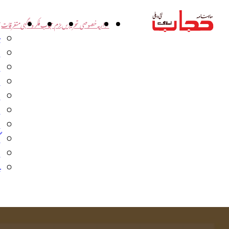
اداریہ
خصوصی تحریریں
بزم حجاب
فکر و آگہی
متفرقات
ت
د
و
س
ش
ا
ا
گ
م
ب