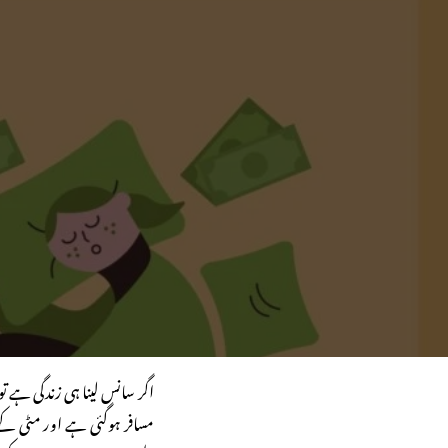
اگر سانس لینا ہی زندگی ہے ت
مسافر ہوگئی ہے اور مٹی کے