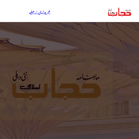
خریداری / عطیہ
مہنگائی کے آسیب کو سلیقہ اور کفایت کے منتر سے
بھگائیے
ڈاکٹر سلیس سلطانہ