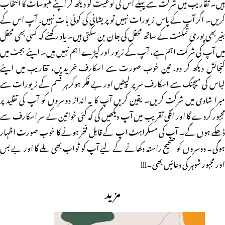
ہیں۔ تقاریب میں شرکت سے پہلے اس کی نوعیت کو دیکھ کر اپنے ملبوسات کا انتخاب
کریں۔ اگر آپ کے پاس زیورات نہیں تو پریشانی کی کوئی بات نہیں، آپ اس کے
بغیر بھی پوری تمکنت کے ساتھ محفل کی جان بن سکتی ہیں۔ یاد رکھئے کہ کسی بھی محفل
میں آپ کی شرکت اہم ہے، آپ کے زیور اور کپڑے اہم نہیں ہیں۔ اپنے بجٹ میں
گنجائش دیکھ کر دو، تین خوب صورت سے اسکارف خریدیں، تقاریب میں اپنے
لباس کی میچنگ سے اسکارف سر پر لپیٹیں اور بے فکر ہوکر ہر قسم کے زیورات سے
مبرا شادی میں شرکت کریں۔ یقین کریں آپ کا یہ انداز دوسروں کو آپ کی تقلید پر
مجبور کردے گا اور اگلی تقریب میں آپ دیکھیں گی کہ کئی خواتین کے سر اسکارف سے
ڈھکے ہوں گے۔ آپ کی مسکراہٹ اپ کے قابل فخر ہونے کا خوب صورت اظہار
ہوگی۔ دوسروں کو صحیح راستہ دکھانے کے لیے آپ کو ثواب بھی ملے گا اور بے بس
اور مجبور شوہر کی دعائیں بھی۔lll
مزید