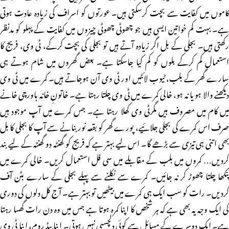
کاموں میں کفایت سے بچت کرسکتی ہیں۔ عورتوں کو اسراف کی زیادہ عادت ہوتی
ہے۔ بہت کم خواتین ایسی ہیں جو چھوٹی چھوٹی چیزوں میں کفایت کے پہلو کو مدنظر
رکھتی ہیں۔ بجلی کے بل اگر زیادہ آتے ہیں تو بجلی کی بچت کرکے، ٹی وی، فریج کا
استعمال کم کرکے بلوں کو کم کیا جاسکتا ہے۔ بعض گھروں میں شام ہوتے ہی
سارے گھر کے بلب، ٹیوب لائٹیں اور ٹی وی آن ہوجاتے ہیں۔ کمرے میں ٹی وی
دیکھنے والا ہو یا نہ ہو، خالی کمرے میں ٹی وی چلتا رہتا ہے۔ خاتونِ خانہ باورچی خانے
میں کام میں مصروف ہیں مگرٹی وی کھلا رہتا ہے۔ جس کمرے میں آپ موجود ہیں
صرف اس کمرے کی بجلی جلائیے، پورے گھر کو بقعہ نور بنانے سے آپ کا بجلی کا بل
بھی اتنی ہی تیزی سے بڑھے گاـ۔ اس لیے بہتر ہے کہ فریج کو گھنٹہ دو گھنٹہ کے لیے بند
کردیں… کمروں میں بلب کے مقابلے میں سی فل استعمال کریں۔ خالی کمرے میں
پنکھا چلتا چھوڑ کر نہ جائیں۔ کمرے سے نکلنے سے پہلے بجلی کے سارے بٹن آف
کردیں۔ رات کو سب ایک ہی کمرے میں بیٹھیں تو بہتر ہے۔ آج کل دلوں کی دوری
کی ایک وجہ یہ بھی ہے کہ ہر شخص کا اپنا کمرہ ہوتا ہے جس میں وہ دن رات گھسا رہتا
ہے۔ ایک دوسرے کے مسائل سے کوئی دلچسپی نہیں ہوتی۔ اپنا بیڈ روم، اپنا ٹی وی