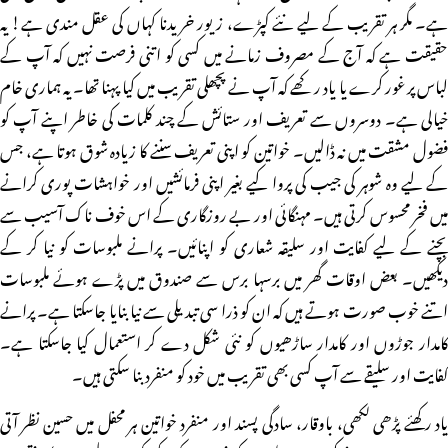
ہے۔ مگر ہر تقریب کے لیے نئے کپڑے، زیور خریدنا کہاں کی عقل مندی ہے! یہ
حقیقت ہے کہ آج کے مصروف زمانے میں کسی کو اتنی فرصت نہیں کہ آپ کے
لباس پر غور کرے یا یاد رکھے کہ آپ نے پچھلی تقریب میں کیا پہنا تھا۔ یہ ہماری خام
خیالی ہے۔ دوسروں سے تعریف اور ستائش کے چند کلمات کی خاطر اپنے آپ کو
فضول مشقت میں نہ ڈالیں۔ خواتین کو اپنی تعریف سننے کا زیادہ شوق ہوتا ہے، جس
کے لیے وہ شوہر کی جیب کی پروا کیے بغیر اپنی فرمائشیں اور خواہشات پوری کرانے
میں فخر محسوس کرتی ہیں۔ مہنگائی اور بے روزگاری کے اس خوف ناک آسیب سے
بچنے کے لیے کفایت اور سلیقہ شعاری کو اپنائیں۔ پرانے ملبوسات کو نیا کر کے
دیکھیں۔ بعض اوقات گھر میں برسہا برس سے صندوق میں پڑے ہوئے ملبوسات
اتنے خوب صورت ہوتے ہیں کہ ان کو ذرا سی تبدیلی سے نیا بنایا جاسکتا ہے۔ پرانے
کامدار جوڑوں اور کامدار ساڑھیوں کو نئی شکل دے کر استعمال کیا جاسکتا ہے۔
کفایت اور سلیقے سے آپ کسی بھی تقریب میں خود کو منفرد بنا سکتی ہیں۔
یاد رکھئے پڑھی لکھی، باوقار، سادگی پسند اور منفرد خواتین ہر محفل میں حسین نظر آتی