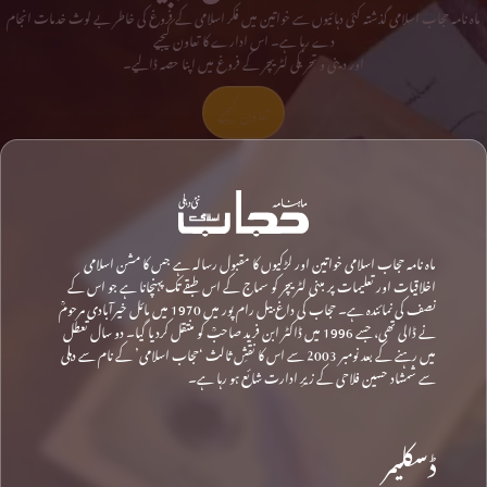
ماہ نامہ حجاب اسلامی گذشتہ کئی دہائیوں سے خواتین میں فکر اسلامی کے فروغ کی خاطر بے لوث خدمات انجام
دے رہا ہے۔ اس ادارے کا تعاون کیجیے
اور دینی و تحریکی لٹریچر کے فروغ میں اپنا حصہ ڈالیے۔
تعاون کیجیے
ماہ نامہ حجاب اسلامی خواتین اور لڑکیوں کا مقبول رسالہ ہے جس کا مشن اسلامی
اخلاقیات اور تعلیمات پر مبنی لٹریچر کو سماج کے اس طبقے تک پہنچانا ہے جو اس کے
نصف کی نمائندہ ہے۔ حجاب کی داغ بیل رام پور میں 1970 میں مائل خیرآبادی مرحومؒ
نے ڈالی تھی، جسے 1996 میں ڈاکٹر ابن فرید صاحبؒ کو منتقل کردیا گیا۔ دو سال تعطل
میں رہنے کے بعد نومبر 2003 سے اس کا نقشِ ثالث ‘حجاب اسلامی’ کے نام سے دہلی
سے شمشاد حسین فلاحی کے زیرِ ادارت شائع ہو رہا ہے۔
ڈسکلیمر