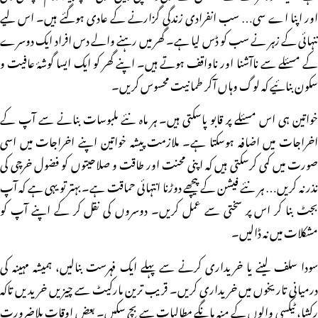
اور اپنا اے سی… سب انفرادی زندگی گزارنے کے عادی ہوگئے ہیں۔ اس لیے
تنہائی کے زہر نے سب کو ڈس لیا ہے۔ گھر میں رہنے والے دس افراد ایک دوسرے
کے مسئلے سے ناآشنا اور ناواقف ہوتے ہیں۔ اپنے گھر کو ایک ایسا گوشۂ عافیت و
سکون بنائیے کہ لوگ وہاں آکر طمانیت محسوس کریں۔
خواتین ہی اس مسئلے پر قابو پاسکتی ہیں۔ ہر ماہ نئے ملبوسات بنانے سے آپ کے
اخراجات میں اضافہ ہوسکتا ہے۔ ملازمت پیشہ خواتین اپنے اخراجات میں اسی
صورت میں کمی کرسکتی ہیں کہ اپنی محنت اور طاقت و صلاحیتوں کو فضول خرچی کی
نذر نہ کریں… ہر نئے فیشن کے پیچھے دوڑنا انتہائی حماقت ہے۔ بہتر تو یہی ہے کہ آپ
بجٹ بنا کر اس پر سختی سے عمل کریں۔ دوسروں کی نقل کر کے اپنے آپ کو
مشکلات میں نہ ڈالیں۔
سودا سلف لینے یا خریداری کرنے سے پہلے ایک فہرست بنالیں، ہمیشہ مہینہ کی
درمیانی تاریخوں میں خریداری کریں۔ قریب ترین مارکیٹ سے چیزیں خریدیں تاکہ
رکشا، ٹیکسی والوں کے منہ مانگے مطالبات سے بچ سکیں۔ بعض اوقات بلاضرورت