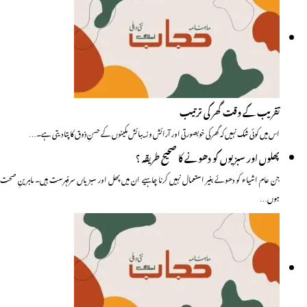
تقریب کے وقت گھر کی ترتیب
اس میں کوئی شک نہیں کہ گھر کی خوبصورتی اور آرائش و زیبائش مکینوں کے حسنِ ذوق کاپتا دیتی ہے۔…
پھلوں اور سبزیوں کو دھونے کا صحیح طریقہ ؟
جن عام اشیاء کو دھوئے بغیر استعمال نہیں کرنا چاہیے ان میں پھل اور سبزیاں سرفہرست ہیں۔ ماہرینِ صحت
ہوں…