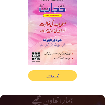
شمارہ پڑھیں
ہمارا تعاون کیجیے