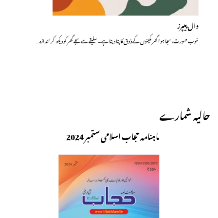
وال پیپرز
خوب صورت، سجا ہوا گھر مکینوں کے ذوق کا پتا دیتا ہے۔ سلیقے سے سجے گھر کو دیکھ کر اندازہ…
حالیہ شمارے
ماہنامہ حجاب اسلامی ستمبر 2024