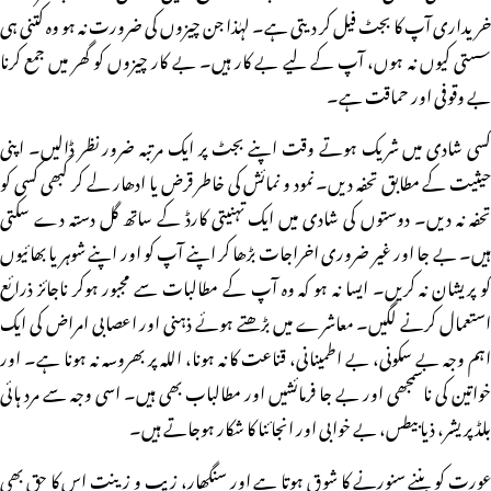
خریداری آپ کا بجٹ فیل کر دیتی ہے۔ لہٰذا جن چیزوں کی ضرورت نہ ہو وہ کتنی ہی
سستی کیوں نہ ہوں، آپ کے لیے بے کار ہیں۔ بے کار چیزوں کو گھر میں جمع کرنا
بے وقوفی اور حماقت ہے۔
کسی شادی میں شریک ہوتے وقت اپنے بجٹ پر ایک مرتبہ ضرور نظر ڈالیں۔ اپنی
حیثیت کے مطابق تحفہ دیں۔ نمود و نمائش کی خاطر قرض یا ادھار لے کر کبھی کسی کو
تحفہ نہ دیں۔ دوستوں کی شادی میں ایک تہنیتی کارڈ کے ساتھ گل دستہ دے سکتی
ہیں۔ بے جا اور غیر ضروری اخراجات بڑھا کر اپنے آپ کو اور اپنے شوہر یا بھائیوں
کو پریشان نہ کریں۔ ایسا نہ ہو کہ وہ آپ کے مطالبات سے مجبور ہوکر ناجائز ذرائع
استعمال کرنے لگیں۔ معاشرے میں بڑھتے ہوئے ذہنی اور اعصابی امراض کی ایک
اہم وجہ بے سکونی، بے اطمینانی، قناعت کا نہ ہونا، اللہ پر بھروسہ نہ ہونا ہے۔ اور
خواتین کی ناسمجھی اور بے جا فرمائشیں اور مطالباب بھی ہیں۔ اسی وجہ سے مرد ہائی
بلڈ پریشر، ذیابیطس، بے خوابی اور انجائنا کا شکار ہوجاتے ہیں۔
عورت کو بننے سنورنے کا شوق ہوتا ہے اور سنگھار، زیب و زینت اس کا حق بھی