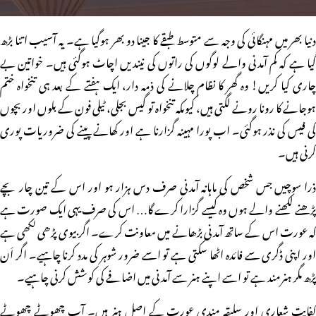
دنیا بھر میں مہنگائی کی وجہ سے متوسط طبقے کا جینا دو بھر ہوگیا ہے۔ یہ آسیب اتنا بڑھ
گیا ہے کہ کم آمدنی والے لوگوں کی راتوں کی نیندیں اچاٹ ہوگئی ہیں۔ خواتین بے
چاری کیا کریں! وہ گھر کا نظام چلانے کی ذمہ دار، ایک ہفتے کے بعد ہی تنخواہ ختم
ہوجانے کا رونا رونے لگتی ہیں، کیوںکہ تنخواہ تو گیس بجلی، ٹیلی فون کے بلوں اور بچوں
کی فیس کی نذر ہوگئی۔ اب پورا مہینہ گزارنا ہے اور کھانے پینے کی ضروریات پوری
کرنی ہیں۔
ذرا سوچیں جس شخص کی ماہانہ آمدنی صرف دس ہزار ہو اور اس کے تین چار بچے
پڑھنے لکھنے والے ہوں وہ کیسے گزارا کرے گا… اس کی صرف یہی ایک صورت ہے
کہ عورت اس کے ساتھ آمدنی بڑھانے میں معاونت کرے۔ اگر بیوی پڑھی لکھی ہے
اور اپنی ڈگری سے فائدہ اٹھا سکتی ہے تو اسے ضرور شوہر کی مدد کرنا چاہیے۔ اگر اَن
پڑھ مگر ہنرمند ہے تو اسے اپنے ہنر سے آمدنی میں اضافے کی کوشش کرنی چاہیے۔
کفایت شعاری اور سلیقہ مندی عورت کے اصل ہنر ہیں۔ آپ چھوٹے چھوٹے