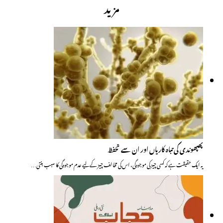
مزید
پھپھوندی کی تباہ کاریاں اور ان سے تحفظ
یہ ایک حقیقت ہے کہ کسی چیز کی موجودگی، اس کی مخالف چیز کے لیے عدم موجودگی کا سبب بنتی…