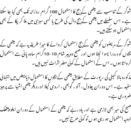
شوگر کے تناسب سے میتھی کے بیج کا استعمال 100 گرام روزانہ تک بھی کیا جا سکتا
ہے۔ اس سلسلے میں میتھی کے بیج دال کی طرح یا کسی سبزی میں ملا کر پکا کے بھی
استعمال ہو سکتے ہیں۔
شوگر کے مریضوں کو میتھی کے بیج استعمال کروانے کا میرا طریقہ یہ ہے کہ میتھی کے
بیجوں کو دردرا پسو ا لیتا ہوں اور صبح دوپہر شام 10-10گرام سادہ پانی سے استعمال
کرواتا ہوں۔ اس کے استعمال کے کوئی مضر اثرات نہیں ہیں۔
مذکورہ بالا کمیٹی کی رپورٹ کے مطابق میتھی کے بیجوں کا استعمال ذیابیطس میں انتہائی
مفید ہے۔ اس دوران چاول ، آلو ، گوبھی ، اروی کیلا اور دیگر میٹھی اشیا سے پرہیز
ضروری ہے۔
صبح کی سیر بھی لازمی ہے اور یاد رہے کہ میتھی کے استعمال کے دوران ایلو پیتھک
ادویہ استعمال ہو رہی ہو ں تو کوئی حرج نہیں۔