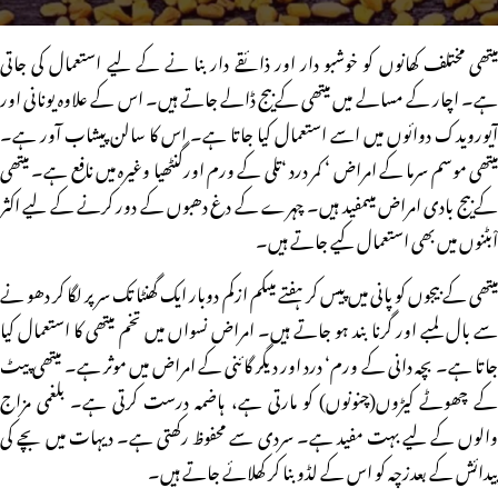
میتھی مختلف کھانوں کو خوشبو دار اور ذائقے دار بنا نے کے لیے استعمال کی جاتی
ہے۔ اچار کے مسالے میں میتھی کے بیج ڈالے جاتے ہیں۔ اس کے علاوہ یونانی اور
آیورویدک دوائوں میں اسے استعمال کیا جاتا ہے۔ اس کا سالن پیشاب آور ہے۔
میتھی موسم سرما کے امراض ‘ کمر درد ‘تلی کے ورم اورگنٹھیا وغیرہ میں نافع ہے۔ میتھی
کے بیج بادی امراض میںمفید ہیں۔ چہرے کے دغ دھبوں کے دور کرنے کے لیے اکثر
اْبٹنوں میں بھی استعمال کیے جاتے ہیں۔
میتھی کے بیجوں کو پانی میں پیس کر ہفتے میںکم ازکم دوبار ایک گھنٹا تک سر پر لگا کر دھو نے
سے بال لمبے اور گرنا بند ہو جاتے ہیں۔ امراض نسواں میں تخم میتھی کا استعمال کیا
جاتا ہے۔ بچہ دانی کے ورم‘ درد اور دیگر گائنی کے امراض میں موثر ہے۔ میتھی پیٹ
کے چھوٹے کیڑوں(چنونوں) کو مارتی ہے، ہاضمہ درست کرتی ہے۔ بلغمی مزاج
والوں کے لیے بہت مفید ہے۔ سردی سے محفوظ رکھتی ہے۔ دیہات میں بچے کی
پیدائش کے بعدزچہ کو اس کے لڈو بنا کر کھلائے جاتے ہیں۔