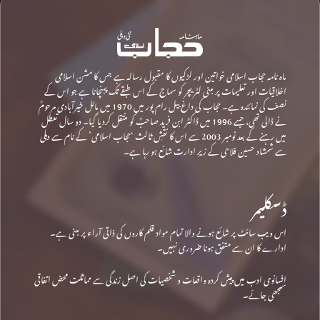
ماہ نامہ حجاب اسلامی خواتین اور لڑکیوں کا مقبول رسالہ ہے جس کا مشن اسلامی
اخلاقیات اور تعلیمات پر مبنی لٹریچر کو سماج کے اس طبقے تک پہنچانا ہے جو اس کے
نصف کی نمائندہ ہے۔ حجاب کی داغ بیل رام پور میں 1970 میں مائل خیرآبادی مرحومؒ
نے ڈالی تھی، جسے 1996 میں ڈاکٹر ابن فرید صاحبؒ کو منتقل کردیا گیا۔ دو سال تعطل
میں رہنے کے بعد نومبر 2003 سے اس کا نقشِ ثالث ‘حجاب اسلامی’ کے نام سے دہلی
سے شمشاد حسین فلاحی کے زیرِ ادارت شائع ہو رہا ہے۔
ڈسکلیمر
اس ویب سائٹ پر شائع ہونے والا تمام مواد قلم کاروں کی ذاتی آراء پر مبنی ہے۔
ادارے کا ان سے متفق ہونا ضروری نہیں۔
افسانوی ادب میں پیش کردہ واقعات و شخصیات کی اصل زندگی سے مماثلت محض اتفاقی
سمجھی جائے۔