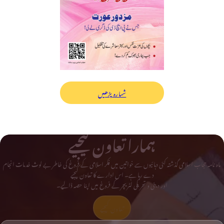
شمارہ پڑھیں
ہمارا تعاون کیجیے
ماہ نامہ حجاب اسلامی گذشتہ کئی دہائیوں سے خواتین میں فکر اسلامی کے فروغ کی خاطر بے لوث خدمات انجام
دے رہا ہے۔ اس ادارے کا تعاون کیجیے
اور دینی و تحریکی لٹریچر کے فروغ میں اپنا حصہ ڈالیے۔
تعاون کیجیے