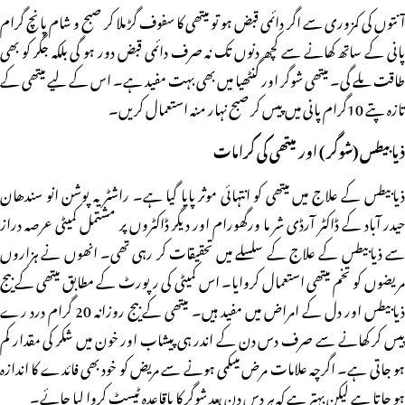
آنتوں کی کمزوری سے اگر دائمی قبض ہو تو میتھی کا سفوف گڑ ملا کر صبح و شام پانچ گرام
پانی کے ساتھ کھانے سے کچھ دنوں تک نہ صرف دائمی قبض دور ہو گی بلکہ جگر کو بھی
طاقت ملے گی۔ میتھی شوگر اور گنٹھیا میں بھی بہت مفید ہے۔ اس کے لیے میتھی کے
تازہ پتے 10گرام پانی میں پیس کر صبح نہار منہ استعمال کریں۔
ذیابیطس (شوگر ) اور میتھی کی کرامات
ذیابیطس کے علاج میں میتھی کو انتہائی موثر پایا گیا ہے۔ راشٹر یہ پوشن انو سندھان
حیدر آباد کے ڈاکٹر آرڈی شر ما ورگھورام اور دیگر ڈاکٹروں پر مشتمل کمیٹی عرصہ دراز
سے ذیابیطس کے علاج کے سلسلے میں تحقیقات کر رہی تھی۔ انھوں نے ہزاروں
مریضوں کو تخم میتھی استعمال کروایا۔ اس کمیٹی کی رپورٹ کے مطابق میتھی کے بیج
ذیابیطس اور دل کے امراض میں مفید ہیں۔ میتھی کے بیج روزانہ 20 گرام درد رے
پیس کر کھانے سے صرف دس دن کے اندر ہی پیشاب اور خون میں شکر کی مقدار کم
ہو جاتی ہے۔ اگرچہ علامات مرض میںکمی ہونے سے مریض کو خود بھی فائدے کا اندازہ
ہو جاتا ہے لیکن بہتر ہے کہ ہر دس دن بعد شوگر کا باقاعدہ ٹیسٹ کروا لیا جائے۔