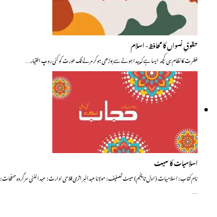
حقوقِ نسواں کا محافظ- اسلام
فطرت کا نظام ہی کچھ ایسا ہے کہ پیدا ہونے سے بوڑھی ہوکر مرنے تک عورت کو کئی روپ اختیار…
اسلامیات کا سیٹ
نام کتاب : اسلامیات (اول تا پنجم) سیٹ تصنیف : مولانا عبدالبر اثری فلاحی ادارت : عبدالغنی سرگروہ صفحات :
…