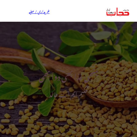
خریداری / عطیہ
میتھی غذا بھی دوا بھی
حکیم ایم اے خالد