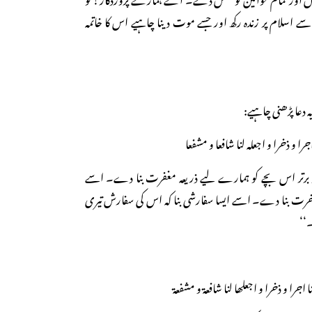
ے اسلام پر زندہ رکھ اور جسے موت دینا چاہیے اس کا خاتمہ
 دعا پڑھنی چاہیے:
 اجرا و ذخرا و اجعلہ لنا شافعا و مشفعا
برتر اس بچے کو ہمارے لیے ذریعہ مغفرت بنا دے۔ اسے
خرت بنا دے۔ اسے ایسا سفارشی بنا کہ اس کی سفارش تیری
۔‘‘
نا اجرا و ذخرا و اجعلھا لنا شافعۃ و مشفعۃ