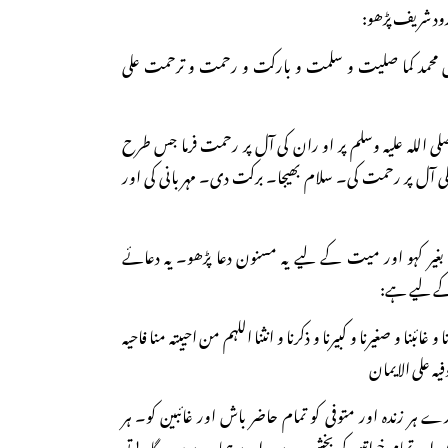
 درود شریف پڑھو:
آل محمد کما صلیت و سلمت و بارکت و رحمت و ترحمت علی
صلی اللہ علیہ وسلم پر او ران کی آل پر رحمت فرما جس طرح
ی آل پر رحمت کی۔ سلام بھیجا۔ برکت دی۔ مہربانی کی اور
ے بغیر کہو اور میت کے لیے یہ مسنون دعا پڑھو۔ یہ دعائے
کے لیے ہے:
 و غائبنا و صغیرنا و کبیرنا و ذکرنا و انثنا اللہم من احییتہ منا فاحیہ
فیہ علی الایمان
ہر زندہ اور متوفی کو تمام حاضر باش اور غائبین کو۔ ہر
 اور تمام خواتین کو بخش دے۔ اے ہمارے پروردگار! تو