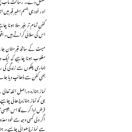
غسل دے۔ رسالت مآبﷺ کا 
اور خود ہی جسم اطہر قبر میں ا
کفن تمام تر بغیر سلا ہونا 
اس کی سلائی کراتے ہیں۔ اق
میت کے ساتھ قبرستان جات
مغلوب ہونا چاہیے کہ ایک دن
ہماری پلکوں سے زندگی کی ر
بھی کفن سے ڈھانپ دیا جائے
نماز جنازہ دراصل اللہ تعال
ہی کو نماز جنازہ پڑھانی چا
فرض ادا کرے گا اس جیسی تڑ
اگر ولی کسی وجہ سے خود معذ
سے نما زپڑھوانی چاہیے۔ جنازہ