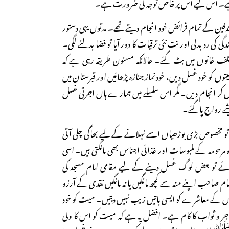
 ہے۔ اس لیے اس پر خاص توجہ کی ضرورت ہے۔
ر تدفین کے تمام فرائض خود انجام دیتے تھے۔ مدتوں یہی دستور
ی کی رد بدلی اور نت نئی ترقیات کا دور آیا تو فضا بدلنے لگی۔
لف خانوں میں بٹ گئے۔ حالانکہ مسنون طریقہ رہی ہے کہ
وں کو خود غسل دیں، خود نماز جنازہ پڑھائیں اور قبرستان میں
 جل کر انجام دیں۔ مگر اس سلسلے میں ہمارے ہاں اجرتی غسل
شے رواج پاگئے۔
تو مخصوص بڑی بوڑھیاں اسے نہلانے کے لیے بھاگی چلی آتی
مرحومہ کے ملبوسات اور غذائی اجناس بھی مانگتی ہیں۔ اسی
جائے تو بعض لوگ غسل دینے کے لیے مقامی امام مسجد کی
صاحب اپنے منہ سے کچھ مانگیں یا نہ مانگیں نقدی کے آرزو
وں کے معاشرے کو ایسی باتیں زیب نہیں دیتیں۔ میت کو خود
جر و ثواب کا کام ہے۔ افضل یہ ہے کہ میت کو اس کا ولی