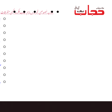
اداریہ
خصوصی تحریریں
بزم حجاب
فکر و آگہی
متفرقات
ت
د
و
س
ش
ا
ا
گ
م
ب