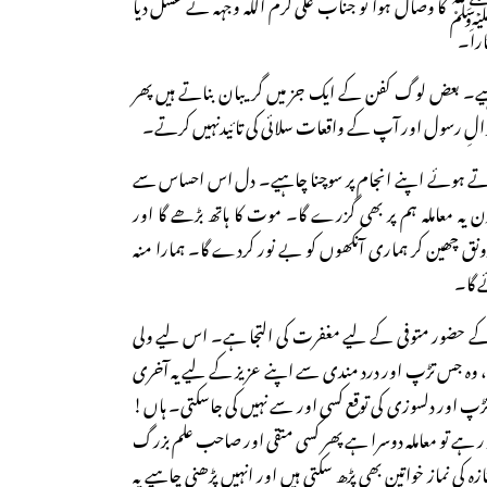
وصال ہوا تو جناب علی کرم اللہ وجہہ نے غسل دیا
تارا۔
چاہیے۔ بعض لوگ کفن کے ایک جز میں گریبان بناتے ہیں پھر
والِ رسول اور آپ کے واقعات سلائی کی تائیدنہیں کرتے۔
ے ہوئے اپنے انجام پر سوچنا چاہیے۔ دل اس احساس سے
 یہ معاملہ ہم پر بھی گزرے گا۔ موت کا ہاتھ بڑھے گا اور
ونق چھین کر ہماری آنکھوں کو بے نور کردے گا۔ ہمارا منہ
 گا۔
یٰ کے حضور متوفی کے لیے مغفرت کی التجا ہے۔ اس لیے ولی
ہیے، وہ جس تڑپ اور درد مندی سے اپنے عزیز کے لیے یہ آخری
پ اور دلسوزی کی توقع کسی اور سے نہیں کی جاسکتی۔ ہاں!
ور ہے تو معاملہ دوسرا ہے پھر کسی متقی اور صاحب علم بزرگ
 کی نماز خواتین بھی پڑھ سکتی ہیں اور انہیں پڑھنی چاہیے یہ