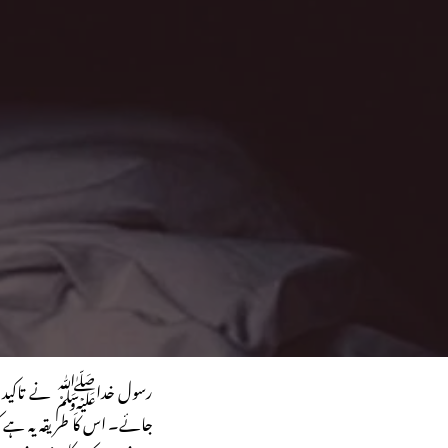
رسول خداﷺ نے تاکید فرمائ
جائے۔ اس کا طریقہ یہ ہے کہ ا