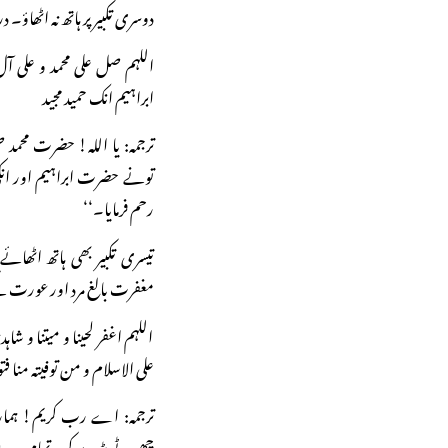
دوسری تکبیر پر ہاتھ نہ اٹھاؤ۔
اللہم صل علی محمد و علی 
ابراہیم انک حمید مجید
ترجمہ: یا اللہ! حضرت محمد 
تونے حضرت ابراہیم اور انک
رحم فرمایا۔‘‘
تیسری تکبیر بھی ہاتھ اٹھائ
مغفرت بالغ مرد اور عورت 
اللہم اغفر لحینا و میتنا و شاہدنا
علی الاسلام و من توفیتہ منا فتو
ترجمہ: اے رب کریم! ہمارے 
چھوٹے بڑے کو۔ تمام مردوں