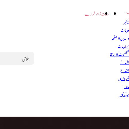
تربیت
تمام شمارے
ذکیر
ینیات
الدین کا صفحہ
ماجیات
خصیت کا ارتقا
فسانے
Search
نشائیے
ھر داری
ائدہ
یوٹی ٹپس