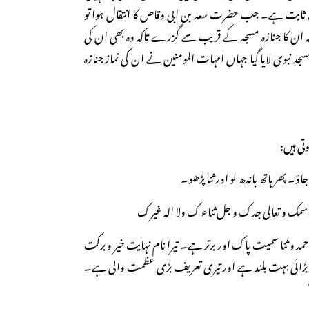
 ثابت ہے۔ جب حضرت سعد بن ابی وقاص کا انتقال ہوا تو
ہ ان کا جنازہ مسجد کے قریب سے گزرے تاکہ وہ بھی ان کی
مسجد نبوی لایا گیا جہاں امہات المومنین نے ان کی نماز جنازہ
وتی ہیں:
جاؤ۔ پھر ہاتھ باندھ لو اور ثنا پڑھو۔
اسمک و تعالیٰ جدک و جل ثناء ک ولا الہ غیرک
حمد و ثنا سمیت پاک اور برتر ہے۔ تیرا نام نہایت خیر و برکت
ر بڑائی بہت بلند ہے اور تیری تعریف بڑی عظمت والی ہے۔