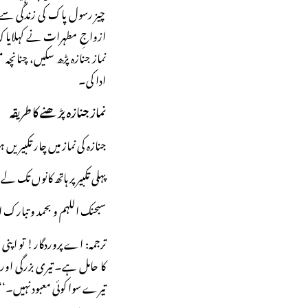
چیز رسول پاک کی زندگی سے
ازواجِ مطہرات نے کہلایا ک
نماز جنازہ پڑھ سکیں، چنانچہ 
ادا کی۔
نماز جنازہ پڑھنے کا طریقہ
جنازہ کی نماز میں چار تکبیریں ہ
پہلی تکبیر پر ہاتھ کانوں تک لے 
سبحنک اللہم و بحمد و تبارک 
ترجمہ: اے پروردگار! تو اپنی 
کا حامل ہے۔ تیری بزرگی او
تیرے سوا کوئی معبود نہیں۔‘‘