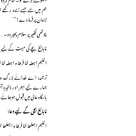
ہم میں سے جسے زندہ رکھے اس
ایمان پر فرما دے!‘‘
چوتھی تکبیر پر سلام پھیر دو۔
نابالغ بچے کی میت کے لیے یہ
اللہم اجعلہ لنا فرطا و اجعلہ لنا
ترجمہ: اے خدائے بزرگ و 
ہمارے لیے اجر اور ذخیرہ آ
بارگاہ عالی میں قبول ہوجائے
نابالغ بچی کے لیے دعا:
اللہم اجعلھا لنا فرطا و اجعلھا ل