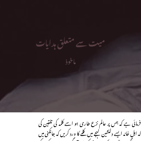
میت سے متعلق ہدایات
ماخوذ
ی ہے کہ جس پر عالم نزع طاری ہو اسے کلمہ کی تلقین کی
ہل خانہ ایسے دلنشین لہجے میں کلمے کا ورد کریں کہ جانکنی میں