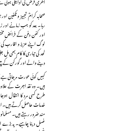
آخری فرض کی ادائیگی ہوتی
صحابہ کرامؓ تجہیز و تکفین او
رہا۔ بعد کو جب زمانے اور زندگ
اور کفن دفن کے فرائض مخت
لوگ اپنے عزیز و اقارب کی میت
لحد کی تیاری کا کام بھی مل
دینے والے اور گورکن کے پی
کہیں کوئی عورت مرجاتی ہے 
ہیں۔ وہ نقد اجرت کے علاوہ 
طرح کسی مرد کا انتقال ہو
خدمات حاصل کرتے ہیں۔ امام 
مند ضرور رہتے ہیں۔ مسلمان
غسل دینا چاہیے۔ یہ بڑے ا