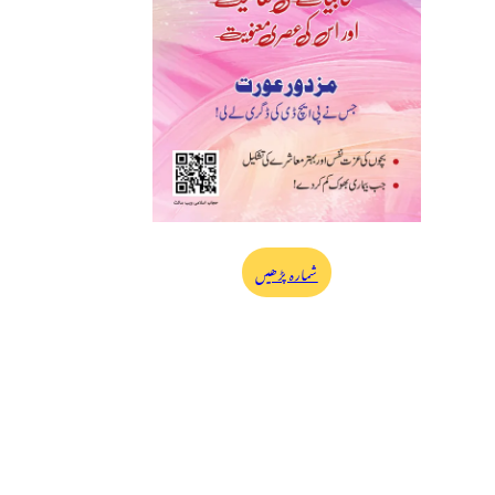
شمارہ پڑھیں