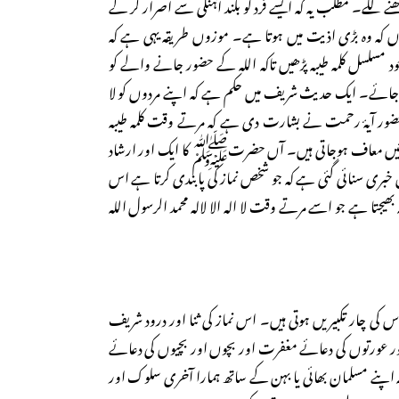
د پڑھنے لگے۔ مطلب یہ کہ ایسے فرد کو بلند آہنگی سے اصرار کر کے
یوں کہ وہ بڑی اذیت میں ہوتا ہے۔ موزوں طریقہ یہی ہے کہ
د مسلسل کلمہ طیبہ پڑھیں تاکہ اللہ کے حضور جانے والے کو
ل جائے۔ ایک حدیث شریف میں حکم ہے کہ اپنے مردوں کو لا
رو۔ حضور آیۂ رحمت نے بشارت دی ہے کہ مرتے وقت کلمہ طیبہ
ائیں معاف ہوجاتی ہیں۔ آں حضرتﷺ کا ایک اور ارشاد
ری سنائی گئی ہے کہ جو شخص نماز کی پابندی کرتا ہے اس
 بھیجتا ہے جو اسے مرتے وقت لا الہ الا لالہ محمد الرسول اللہ
س کی چار تکبیریں ہوتی ہیں۔ اس نماز کی ثنا اور درود شریف
عورتوں کی دعائے مغفرت اور بچوں اور بچیوں کی دعائے
 اپنے مسلمان بھائی یا بہن کے ساتھ ہمارا آخری سلوک اور