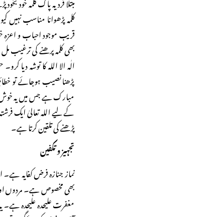
مبتلا فرد یہ پاک کلمہ خود بخو
کلمہ پڑھوانا مناسب نہیں ک
قریب موجود احباب و اعزہ خو
بھی کلمہ پرھنے کی ترغیب م
الٰہ الا اللہ کا توشہ دیا ک
پڑھنا نصیب ہوجائے تو خط
مبارک ہے جس میں یہ خوش خب
کے لیے اللہ تعالیٰ ایک فرشتہ
پڑھنے کی تلقین کرتا ہے۔
تجہیز و تکفین
نماز جنازہ فرض کفایہ ہے۔ ا
بھی مخصوص ہے۔ مردوں اور 
مغفرت علیحدہ علیحدہ ہے۔ یہ