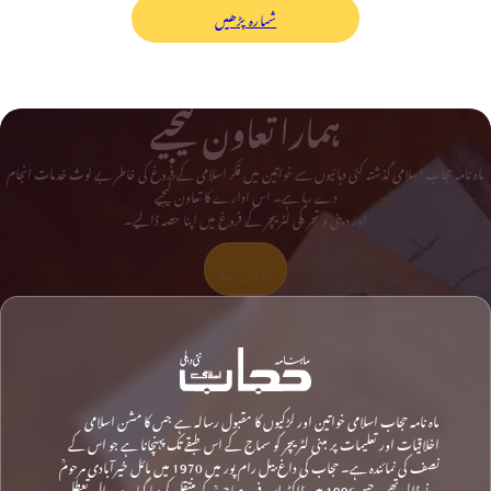
شمارہ پڑھیں
ہمارا تعاون کیجیے
ماہ نامہ حجاب اسلامی گذشتہ کئی دہائیوں سے خواتین میں فکر اسلامی کے فروغ کی خاطر بے لوث خدمات انجام
دے رہا ہے۔ اس ادارے کا تعاون کیجیے
اور دینی و تحریکی لٹریچر کے فروغ میں اپنا حصہ ڈالیے۔
تعاون کیجیے
ماہ نامہ حجاب اسلامی خواتین اور لڑکیوں کا مقبول رسالہ ہے جس کا مشن اسلامی
اخلاقیات اور تعلیمات پر مبنی لٹریچر کو سماج کے اس طبقے تک پہنچانا ہے جو اس کے
نصف کی نمائندہ ہے۔ حجاب کی داغ بیل رام پور میں 1970 میں مائل خیرآبادی مرحومؒ
نے ڈالی تھی، جسے 1996 میں ڈاکٹر ابن فرید صاحبؒ کو منتقل کردیا گیا۔ دو سال تعطل