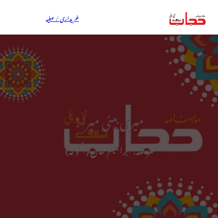
خریداری / عطیہ
میری بیٹی میرا !
مرسلہ: ابراہیم خان (آکولہ)