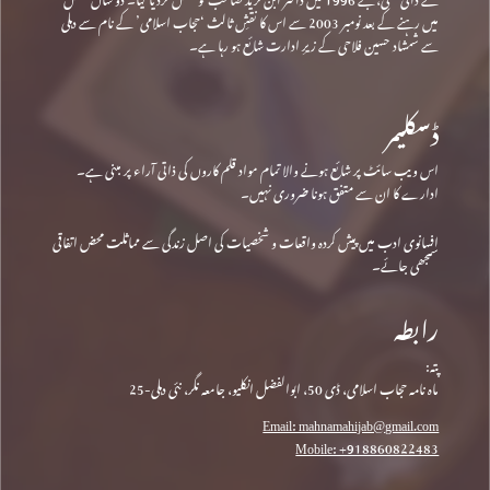
میں رہنے کے بعد نومبر 2003 سے اس کا نقشِ ثالث ‘حجاب اسلامی’ کے نام سے دہلی
سے شمشاد حسین فلاحی کے زیرِ ادارت شائع ہو رہا ہے۔
ڈسکلیمر
اس ویب سائٹ پر شائع ہونے والا تمام مواد قلم کاروں کی ذاتی آراء پر مبنی ہے۔
ادارے کا ان سے متفق ہونا ضروری نہیں۔
افسانوی ادب میں پیش کردہ واقعات و شخصیات کی اصل زندگی سے مماثلت محض اتفاقی
سمجھی جائے۔
رابطہ
پتہ:
ماہ نامہ حجاب اسلامی، ڈی 50، ابوالفضل انکلیو، جامعہ نگر، نئی دہلی-25
Email: mahnamahijab@gmail.com
Mobile: +918860822483