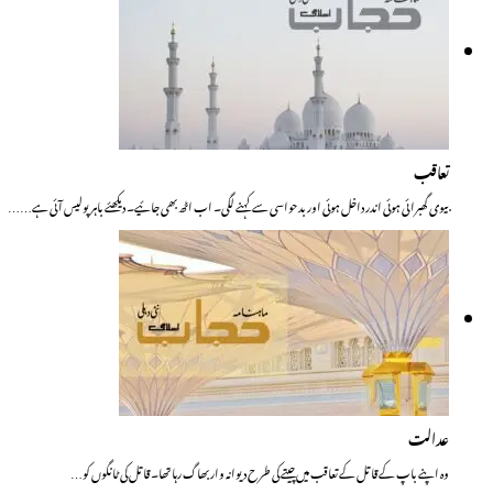
تعاقب
بیوی گھبرائی ہوئی اندر داخل ہوئی اور بدحواسی سے کہنے لگی۔ اب اٹھ بھی جائیے۔ دیکھئے باہر پولیس آئی ہے……
عدالت
وہ اپنے باپ کے قاتل کے تعاقب میں چیتے کی طرح دیوانہ وار بھاگ رہا تھا۔ قاتل کی ٹانگوں کو…