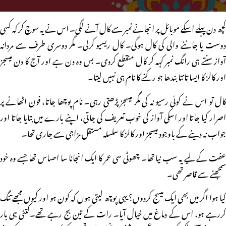
کچھ دن پہلے اسکے موبائل پر انجانے نمبر سے کال آنے لگی۔ اس نے یہ سوچ کر کہ کسی
دوست یا جاننے والی کی کال ہوگی۔ کال ریسیو کرلی۔ مگر دوسری طرف سے مردانہ
آواز سنتے ہی رانگ نمبر کہہ کر کال منقطع کردی۔ بس وہ دن ہے اور آج کا دن میسجز
اور کالز کا ایسا تانتا بندھا جو رکنے کا نام ہی نہیں لیتا۔
کال تو اس نے کوئی رسیو نہ کی مگر میسجز پڑھتی رہی۔ نام پوچھا جاتا، فون اٹھانے پر
اصرار کیا جاتا اور اسکی آواز کی خوب تعریف کی جاتی، اپنے بارے میں بتایا جاتا اور
جواب نہ دینے کے باوجود میسجز اور کالز کا سلسلہ مستقل مزاجی سے جاری تھا۔
عفت کے لیے یہ سب نیا تھا۔ چھوٹی سی عمر کا ایک انجانا سا احساس تھا جسے وہ خود
سمجھنے سے قاصر تھی۔
کیا ہوا اگر میں بھی ایک میسج کردوں؟ یہی پوچھ لیتی ہوں کہ کون ہو اور کیوں مجھے تنگ
کررہے ہو، اس کے دماغ میں خیال آیا۔ رات کے تین بج رہے تھے۔کتنی ہی بار