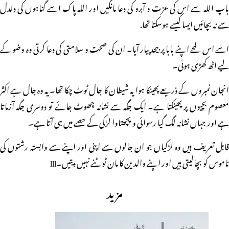
باپ اللہ سے اس کی عزت و آبرو کی دعا مانگیں اور اللہ پاک اسے گناہوں کی دلدل
سے نہ بچائیں ایسا کیسے ہوسکتا تھا.
اسے اس لمحے اپنے بابا پر بیحد پیار آیا۔ ان کی صحت و سلامتی کی دعا کرتی وہ وضو کے
لیے اٹھ کھڑی ہوئی۔
انجان نمبروں کے ذریعے پھینکا ہوا یہ شیطان کا جال ٹوٹ چکا تھا۔ یہ وہ جال ہے اکثر
معصوم بچیوں پر پھینکتا ہے۔ ایک جگہ سے نشانہ چھوٹ جائے تو دوسری جگہ آزماتا
ہے اور جہاں نشانہ لگ گیا رسوائی و پچھتاوا لڑکی کے حصے میں ہی آتا ہے۔
قابل تعریف ہیں وہ لڑکیاں جو ان جالوں سے اپنی اور اپنے سے وابستہ رشتوں کی
ناموس کو بچالیتی ہیں اور اپنے والدین کا مان ٹوٹنے نہیں دیتیں۔lll
مزید