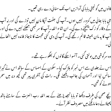
کانوں میں گونجتی بابا کی آوازیں اب تک سنائی دے رہی تھیں۔
جی بابا جانی میں کمزور نہیں ہوں۔آپ کی عِفّت آپکا مان نہیں توڑے گی اور نہ آپ
کے وقار کو زک پہنچنے دے گی۔ ان شاء اللہ۔آپ کا سر کبھی جھکنے نہیں دے گی اور
آپ کا یہ مان ہمیشہ قائم رکھے گی۔ آپ کی دی گئی محبت کا ناجائز فائدہ نہیں اٹھائے
گی۔
وہ سرگوشی میں بولتی گئی۔ آنسو اسکے گالوں کو بھگو رہے تھے۔
اس نے جلدی سے اس نمبر کو بلاک کیا۔ سکون کے احساس کے ساتھ اس نے گہرا
سانس لیا اور آسمان کی جانب دیکھنے لگی۔ رات کی آخری پہر تھی کچھ دیر میں سحر
ہونے کو تھی۔
نیچے صحن کی طرف دیکھا تو بابا تہجد پڑھنے کے بعد اللہ رب العزت کے سامنے ہاتھ
پھیلائے دعا مانگنے میں مصروف نظر آئے۔