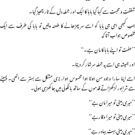
شفقت و محبت سے کہا گیا بابا کا ایک اور جملہ دل کے تار چھیڑ گیا۔
جب کبھی امی جی بابا کو اسے سر چڑھانے کا طعنہ دیتیں تو بابا کی طرف سے ایک
مخصوص جواب آتا کہ
’’عفت تو اپنے بابا کا مان ہے۔‘‘
اور ہمیشہ ہی اسے یہ جملہ سرشار کر دیتا۔
اسے اپنا سارا وجود سن ہوتا ہوا محسوس ہوا، بڑی مشکل سے بستر سے اٹھی۔ پسینے
سے شرابور لڑکھڑاتے قدموں کے ساتھ بالکونی میں جا کھڑی ہوئی۔
’’میری بیٹی تو میرا مان ہے‘‘
’’میری بیٹی تو میرا وقارہے‘‘
’’میری بیٹی بہت بہادر ہے‘‘