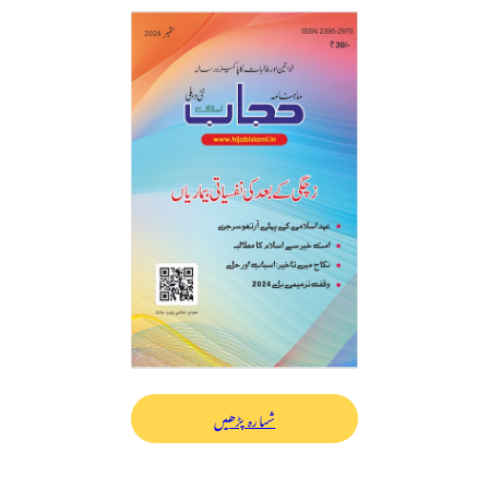
شمارہ پڑھیں