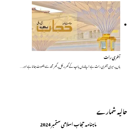
آخری رات
ہاں یہ میری آخری رات ہے اپنے ماں باپ کے گھر۔ کل یہ گھر مجھ سے چھوٹ جانا ہے اور…
حالیہ شمارے
ماہنامہ حجاب اسلامی ستمبر 2024