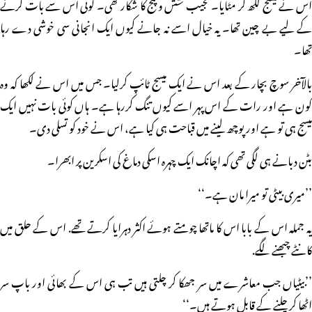
اس نے میسج لکھ کر مٹایا۔ عجیب شش و پنج کا شکار تھی۔ کوئی اس سے بات کرنے
کے لیے بے چین تھا۔ یہ خیال اسے نہ جانے کیوں ایک انجانی سی خوشی دے رہا
تھا۔
بالآخر سوچ بچار کے بعد اس نے ایک میسج ٹائپ کرلیا۔ جس میں اس نے لکھا کہ وہ
کون ہے اور رات کے اس پہر اسے کیوں تنگ کررہا ہے۔ ہاں کوئی بات نہیں ایک
میسج ہی تو ہے اور پوچھ لینے میں قباحت ہی کیا ہے، اس نے خود کو تسلی دی۔
بٹن دبانے ہی لگی تھی کہ اچانک ایک چہرہ اسکی دماغ کی اسکرین پر ابھرا۔
’’میری بیٹی تو میرا مان ہے۔‘‘
یہ جملہ اس کے بابا اس کا ماتھا چومتے ہوئے اکثر دہرایا کرتے تھے. اس کے حلق میں
کانٹے چبھنے لگے.
’’بیٹیاں جب معاشرے میں سر جھکا کر چلتی ہیں تب ہی اس کے بھائی اور باپ سر
اٹھا کر چلنے کے قابل ہوتے ہیں۔‘‘