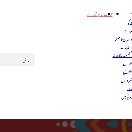
تربیت
تمام شمارے
ذکیر
ینیات
الدین کا صفحہ
ماجیات
خصیت کا ارتقا
فسانے
Search
نشائیے
ھر داری
ائدہ
یوٹی ٹپس