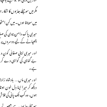
مگر میں سوتیلے جذبوں کا شکار
میں سوچتا ہوں۔ میں کن امتحا
میری پاک دامن بیوی کی صفا
چھپانے کے لیے دوسروں پر تہ
اور میری اپنی صفائی کون د
بے گناہی کی گواہی دے کر 
ہے۔
اور میری ماں… بادشاہ زاد
دیکھ کر میرا اپنا دِل خون ہو
ہوں، وہ کب تک پانی کی تلاش
سوتیلے جذبوں سے جھوٹے ال