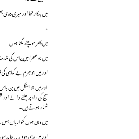
میں بدکار تھا اور میری بیوی 
٭
میں پھر سوچنے لگتا ہوں
میں جو صحرا میں پیاس کی شدت 
اور میں جو جرم بے گناہی کی ق
اور میں جو جنگل میں بن با
سچ کی راہ پر چلنے والے اور
شمار ہوتے ہیں۔
میں وہی ہوں کنواریاں جس ک
اور میں وہی ہوں… چاند س