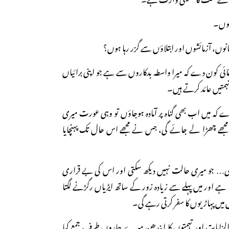
 ہوں۔
نوں، آزمائشوں اور ابتلاؤں سے گزر رہا ہوں؟
ئی کون دے کہ میرا واسطہ بدکاروں سے ہے جو اپنی برائیاں
متیں عائد کرتے ہیں۔
ے کہ میں اب بھی گناہ پر آمادہ ہوجاؤں تو وہی عورت میری
مجھے چھڑا لے جائے گی، جس نے مجھے اس حال تک پہنچایا
ی… جو میری حالت نہیں دیکھ سکتی اور اس کی بے قراری
تا ہے اور میں پہلے سے زیادہ زور کے ساتھ ایڑیاں رگڑنے لگتا
 میں پہاڑیوں کا سفر کرتی رہے گی۔
زامات اور تہمتوں کا ایندھن میرے چاروں طرف جمع کیا