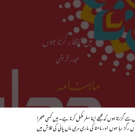
میں انتظار کرتا ہوں
حیدر قریشی
سے گزرتا ہوں کہ مجھے اپنا سفر مکمل کرنا ہے۔ میں کسی صحرا
رگڑ رہا ہوں اور مامتا کی ماری مری ماں پانی کی تلاش میں