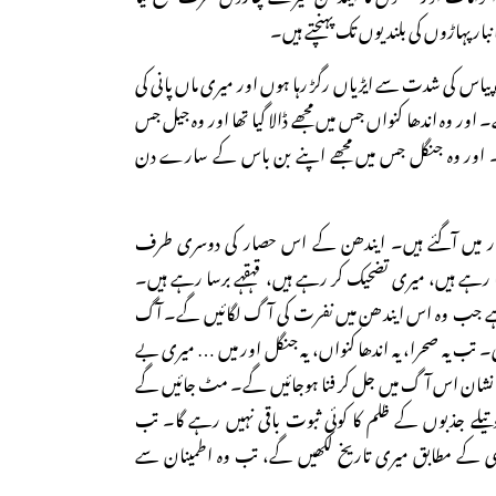
ر پہاڑوں کی بلندیوں تک پہنچتے ہیں۔
 پیاس کی شدت سے ایڑیاں رگڑ رہا ہوں اور میری ماں پانی کی
اور وہ اندھا کنواں جس میں مجھے ڈالا گیا تھا اور وہ جیل جس
 اور وہ جنگل جس میں مجھے اپنے بن باس کے سارے دن
میں آگئے ہیں۔ ایندھن کے اس حصار کی دوسری طرف
رہے ہیں، میری تضحیک کر رہے ہیں، قہقہے برسا رہے ہیں۔
رہا ہے جب وہ اس ایندھن میں نفرت کی آگ لگائیں گے۔ آگ
ب یہ صحرا، یہ اندھا کنواں، یہ جنگل اور میں … میری بے
نشان اس آگ میں جل کر فنا ہوجائیں گے۔ مٹ جائیں گے
ے جذبوں کے ظلم کا کوئی ثبوت باقی نہیں رہے گا۔ تب
ضی کے مطابق میری تاریخ لکھیں گے، تب وہ اطمینان سے