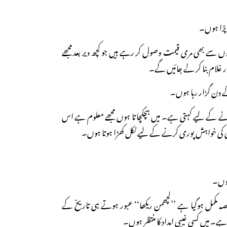
 پڑا ہوں۔
ں سے بھی مری قیمت وصول کر رہے ہیں جو کچھ دیر بعد مجھے
 غلام بنا کر لے جائیں گے۔
ے دن گزار رہا ہوں۔
لانے کے لیے کہتی ہے۔ میں ہچکچاتا ہوں مجھے معلوم ہے اس
 بیوی کی خواہش پوری کرنے کے لیے نکل کھڑا ہوتا ہوں۔
 ہوں۔
ہ مکمل ہوگیا ہے ’’لچھمن ریکھا‘‘ عبور ہوتے ہی تاریخ کے
ہے۔ میں کسی غیبی امداد کا منتظر ہوں۔