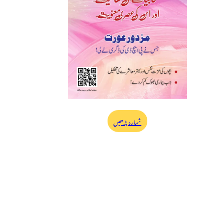
شمارہ پڑھیں