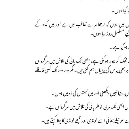
ا گیا ہوں۔
ئیں میں ہوں کہ زلیخا مرے تعاقب میں ہے اور میں گناہ کے
لیے مسلسل دوڑ رہا ہوں۔
 ہوگیا ہے۔
ھک کر چور ہوگئی ہے، ابھی تک پانی کی تلاش میں سرگرداں
ھی پیاس کی پپڑیاں جم گئی ہیں۔ مگر دور دور تک کسی قافلے
 دنیا نہیں دیکھتی اور میں تہمتوں کی زد میں ہوں۔
اں ابھی تک مری خاطر پانی کی تلاش میں سرگرداں ہے۔
وتیلے بھائی اسے لونڈی اور مجھے لونڈی کا بیٹا کہتے ہیں۔