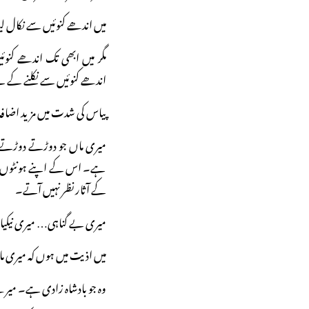
میں اندھے کنوئیں سے نکال لی
مگر میں ابھی تک اندھے کنو
اندھے کنوئیں سے نکلنے کے 
پیاس کی شدت میں مزید اضافہ
میری ماں جو دوڑتے دوڑتے ت
ہے۔ اس کے اپنے ہونٹوں پر ب
کے آثار نظر نہیں آتے۔
میری بے گناہی… میری نیکیاں،
میں اذیت میں ہوں کہ میری م
وہ جو بادشاہ زادی ہے۔ میرے س