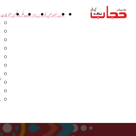
اداریہ
خصوصی تحریریں
بزم حجاب
فکر و آگہی
متفرقات
ت
د
و
س
ش
ا
ا
گ
م
ب