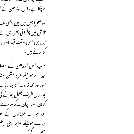
جاچکا ہے، اس ایندھن کے انبا
وہ صحرا جس میں میں ابھی تک
تلاش میں چکراتی پھر رہی ہے۔ 
میں میں اس وقت قید ہوں۔
گزارنے ہیں۔
سب اس ایندھن کے حصار 
میرے سوتیلے عزیز جشن منا 
اور وہ لمحہ قریب آتا جا 
چاروں طرف پھیل جائے گی۔ ت
گناہی اور سچائی کے سارے 
اور میرے عزیزوں کے سوتیل
میرے سوتیلے عزیز اپنی مر
لکھیں گے کہ: