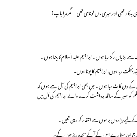
بھی بدکار تھی اور میری ماں لونڈی تھی… مگر مرا باپ؟
سے ایڑیاں رگڑ رہا ہوں۔ ابراہیم علیہ السلام کا بیٹا ہوں۔
ید بھگت رہا ہوں، ابراہیم کا پوتا ہوں۔
س کے دن کاٹ رہا ہوں۔ میں بھی ابراہیم کی آل سے ہوں کہ
 ظلم کو صبر کے ساتھ برداشت کرنے والے ابراہیم کی آل میں
ے لیے ہزاروں برسوں سے انتظار کر رہی تھیں۔
ورج اور ستارے جس کے آگے سجدہ ریز ہوں گے۔