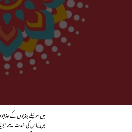
میں سوتیلے جذبوں کے عذابوں 
میں پیاس کی شدت سے ایڑیاں 