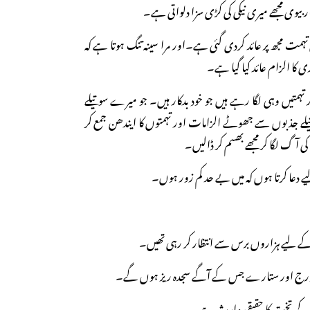
کار بیوی مجھے میری نیکی کی کڑی سزا دلواتی ہے۔
 تہمت مجھ پر عائد کردی گئی ہے۔اور مرا سینہ تنگ ہوتا ہے کہ
 کا الزام عائد کیا گیا ہے۔
متیں وہی لگا رہے ہیں جو خود بدکار ہیں۔ جو میرے سوتیلے
لے جذبوں سے جھوٹے الزامات اور تہمتوں کا ایندھن جمع کر
ی آگ لگا کر مجھے بھسم کر ڈالیں۔
دعا کرتا ہوں کہ میں بے حد کم زور ہوں۔
ے لیے ہزاروں برس سے انتظار کر رہی تھیں۔
سورج اور ستارے جس کے آگے سجدہ ریز ہوں گے۔
پ کے تخت کا حقیقی وارث ہے۔