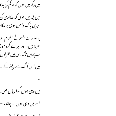
میں دکھ میں ہوں کہ حاکم کی بد
میں قید میں ہوں کہ بدکاری کی
میری پاک دامن بیوی پر بدکاری
یہ سارے جھوٹے الزام اور تہ
عزیز ہیں۔ وہ میرے گرد سوتی
رہے ہیں تاکہ اس میں نفرتوں ک
میں اس آگ سے بچنے کے لیے 
٭
میں وہی ہوں کنواریاں جس ک
اور میں وہی ہوں… چاند، 
اور میں وہی ہوںجو اپنے با