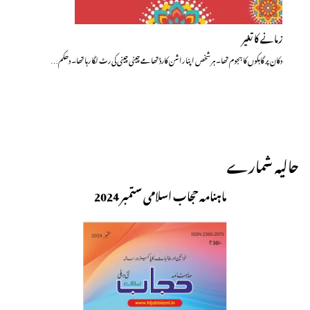
زمانے کا تغیر
دکان پر گاہکوں کا ہجوم تھا۔ ہر شخص اپنا راشن کارڈ تھامے چینی چینی کی رٹ لگا رہا تھا۔ دھکم…
حالیہ شمارے
ماہنامہ حجاب اسلامی ستمبر 2024