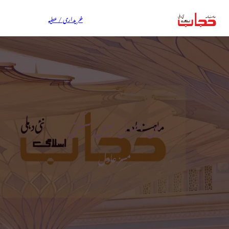
خریداری / عطیہ
میں بھول نہیں سکتی
مسز عادل