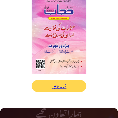
شمارہ پڑھیں
ہمارا تعاون کیجیے