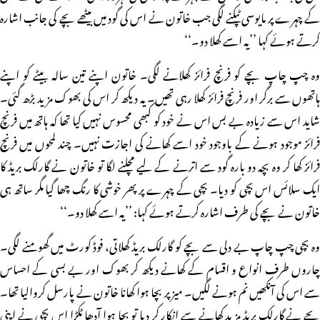
کے چہرے پر مایوسی ٹپکنے لگی جب خاتون نے اس کی گود میں بیٹھے بچے کی جانب اشارہ
کرتے ہوئے کہا ’’یہ اسے کھلا دو۔‘‘
وہ چپ چاپ بچے کو فرنچ فرائز کھلانے لگی۔ خاتون اپنے تین سالہ بیٹے کو اپنے
ہاتھوں سے برگر اور فرنچ فرائز کھلا رہی تھیں۔ یہ دیکھ کر اس کی بھوک مزید بڑھ گئی۔
شاید اس سے زیادہ بے بس اس نے خود کو کبھی محسوس نہیں کیا تھا کہ ہاتھ میں فرنچ
فرائز موجود ہونے کے باوجود خود اسے کھانے کی اجازت نہیں۔ چند لمحوں میں فرنچ
فرائز کھا کر وہ بچہ دو بارہ گود سے اترنے کے لیے مچلنے لگا تو خاتون نے گارلک بریڈ کا
ایک سلائس اس بچی کو دیا۔ بچی کے چہرے پر پھر خوشی کا رنگ چھا گیا مگر ساتھ ہی
خاتون نے بچے کی طرف اشارہ کرتے ہوئے کہا: ’’یہ اسے کھلا دو۔‘‘
وہ بچی چپ چاپ بے دلی سے بچے کو گارلک بریڈ کھلاتی، فوڈ کورٹ میں گھومنے لگی۔
چاروں طرف انواع و اقسام کے کھانے دیکھ کر بھوک اور بے بسی کے احساس
سے اس کی آنکھیں نم ہونے لگیں۔ میز پر بچا ہوا کھانا خاتون نے پارسل کروالیا تھا۔
بچے نے گارلک بریڈ مزید کھانے سے انکار کر دیا تو بچا ہوا آدھا ٹکڑا اس بچی نے اپنی