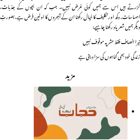
گزرتے ہیں اس سے ہمیں کوئی غرض نہیں۔ جب کہ ان بچوں کے جذبات،
احساسات، دکھ اور تکلیف کا خیال رکھنا ان کے آجروں کا اولین فرض ہے، بصورتِ
دیگر ہمیں شعر یاد رکھنا چاہیے:
تیرا انصاف فقط حشر پہ موقوف نہیں
زندگی خود بھی گناہوں کی سزا دیتی ہے
مزید