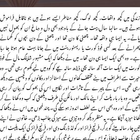
زندگی میں کچھ واقعات، کچھ لوگ، کچھ مناطر ایسے ہوتے ہیں جو ناقابل فراموش
ہوتے ہیں۔ سالہا سال بیت جانے کے باوجود بھی دل و دماغ ان کو بھول نہیں
پاتے۔ یہ ایسا ہی واقعہ تھا۔ چھٹی کا دن تھا اور چھٹی کے دن بچوں کو گھمانے
پھرانے کے بعد کسی فوڈ کورٹ یا ریسٹورینٹ میں لے جانا بہت عام ہوتا جا رہا
ہے۔ وہ بھی ایک ایسا ہی دن تھا۔ میں نے دیکھا کہ ایک مشہور شاپنگ مال کے فوڈ
کورٹ میں ایک سات آٹھ سالہ بچی ڈیڑھ سالہ بچے کو گود میں لیے گھوم رہی تھی۔ وہ
حیرت سے اطراف میں بنے مختلف کھانوں کے اسٹالز اور دکانوں کو دلچسپی سے دیکھ
رہی تھی۔ اس کے چہرے کے تاثرات اور نگاہیں اس کی بھوک کو بیان کر رہی
تھیں۔ وہ بار بار پلٹ کر اپنے مالک اور مالکن کی طرف دیکھتی کہ کب وہ کھانا لے کر
آئیں گے اور وہ بھی اس سے لطف اندوز ہوسکے گی۔ چند لمحوں میں اس نے دیکھا کہ
کھانا میز پر آچکا ہے۔ یہ منظر دیکھ کر وہ تیزی سے میز کی جانب بڑھی۔ خاتون نے اپنے
تین چار سالہ بیٹے کو برگر، فرنچ فرائز اور کولڈ ڈرنگ دی اور فرنچ فرائز کی ایک پلیٹ اس
بچی کی جانب بڑھائی تو اس کے چہرے پر خوشی کی لہر دوڑ گئی۔ مگر اگلے ہی لمحے اس