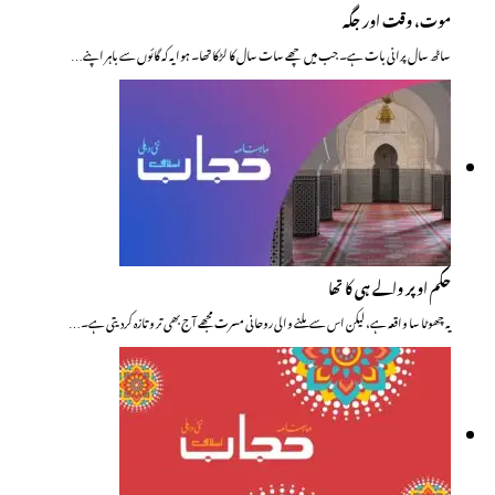
موت، وقت اور جگہ
ساٹھ سال پرانی بات ہے۔ جب میں چھے سات سال کا لڑکا تھا۔ ہوا یہ کہ گائوں سے باہر اپنے…
حکم اوپر والے ہی کا تھا
یہ چھوٹا سا واقعہ ہے، لیکن اس سے ملنے والی روحانی مسرت مجھے آج بھی تر و تازہ کردیتی ہے۔…