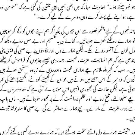
جو خود پہنتے ہو۔‘‘ احادیث مبارکہ میں بھی ہمیں یہی تلقین کی گئی ہے کہ ’’مومن وہ
ہے، جو اپنے لیے پسند کرے وہی دوسرے کے لیے کرے۔‘‘
چند لمحوں کے لیے چشم تصور سے ان بچوں کی جگہ اگر ہم اپنے بچوں کو رکھ کر سوچیں
تو ہمارے رونگٹے کھڑے ہوجائیں۔ کھانے کی یہ تقسیم اور بے حس رویے دیکھ کر
دل خون کے آنسو رونے لگے۔ لیکن ہمارے دل اور نگاہوں پر بے حسی کی ایسی پٹی
بندھی ہے کہ ہم انسانیت، عزت، محبت، ہمدردی جیسے جذبوں کو فراموش کر بیٹھے
ہیں۔ جب کہ گھریلو ملازم بچے ہماری محبت وہمدردی کے زیادہ مستحق ہوتے ہیں
کیوں کہ وہ عمر کے اس حصے میں ہوتے ہیں جو ان کے کھیلنے کودنے، لکھنے پڑھنے کی عمر
ہوتی ہے، لیکن حالات کی مجبوری انہیں اس موڑ پر لے آتی ہے کہ وہ دوسروں کے
بچے سنبھالنے، تلخ رویے اور ظلم برداشت کرنے پر مجبور ہوجاتے ہیں۔ ماں باپ
سے دور، غربت کے مارے یہ بچے ہمارے معاشرے کی بے حسی کا منہ بولتا ثبوت
ہیں۔
در حقیقت ہمارے دل اتنے سخت ہوگئے ہیں کہ ہمارے رویے کسی پر کتنے گراں