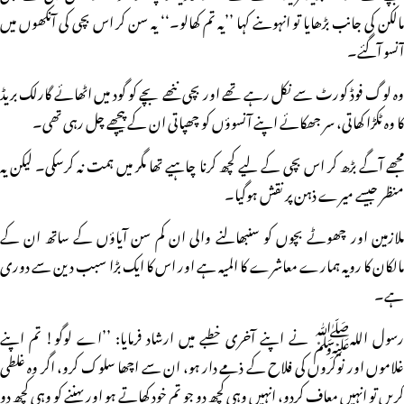
مالکن کی جانب بڑھایا تو انہوںنے کہا ’’یہ تم کھالو۔‘‘ یہ سن کر اس بچی کی آنکھوں میں
آنسو آگئے۔
وہ لوگ فوڈ کورٹ سے نکل رہے تھے اور بچی ننھے بچے کو گود میں اٹھائے گارلک بریڈ
کا وہ ٹکڑا کھاتی، سر جھکائے اپنے آنسوؤں کو چھپاتی ان کے پیچھے چل رہی تھی۔
مجھے آگے بڑھ کر اس بچی کے لیے کچھ کرنا چاہیے تھا مگر میں ہمت نہ کرسکی۔ لیکن یہ
منظر جیسے میرے ذہن پر نقش ہوگیا۔
ملازمین اور چھوٹے بچوں کو سنبھالنے والی ان کم سن آیاؤں کے ساتھ ان کے
مالکان کا رویہ ہمارے معاشرے کا المیہ ہے اور اس کا ایک بڑا سبب دین سے دوری
ہے۔
رسول اللہﷺ نے اپنے آخری خطبے میں ارشاد فرمایا: ’’اے لوگو! تم اپنے
غلاموں اور نوکروں کی فلاح کے ذمے دار ہو، ان سے اچھا سلوک کرو، اگر وہ غلطی
کریں تو انہیں معاف کردو، انہیں وہی کچھ دو جو تم خود کھاتے ہو اور پہننے کو وہی کچھ دو