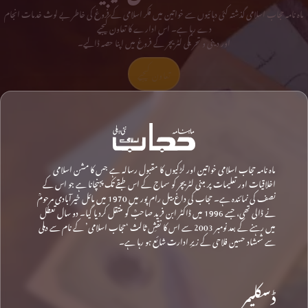
ماہ نامہ حجاب اسلامی گذشتہ کئی دہائیوں سے خواتین میں فکر اسلامی کے فروغ کی خاطر بے لوث خدمات انجام
دے رہا ہے۔ اس ادارے کا تعاون کیجیے
اور دینی و تحریکی لٹریچر کے فروغ میں اپنا حصہ ڈالیے۔
تعاون کیجیے
ماہ نامہ حجاب اسلامی خواتین اور لڑکیوں کا مقبول رسالہ ہے جس کا مشن اسلامی
اخلاقیات اور تعلیمات پر مبنی لٹریچر کو سماج کے اس طبقے تک پہنچانا ہے جو اس کے
نصف کی نمائندہ ہے۔ حجاب کی داغ بیل رام پور میں 1970 میں مائل خیرآبادی مرحومؒ
نے ڈالی تھی، جسے 1996 میں ڈاکٹر ابن فرید صاحبؒ کو منتقل کردیا گیا۔ دو سال تعطل
میں رہنے کے بعد نومبر 2003 سے اس کا نقشِ ثالث ‘حجاب اسلامی’ کے نام سے دہلی
سے شمشاد حسین فلاحی کے زیرِ ادارت شائع ہو رہا ہے۔
ڈسکلیمر