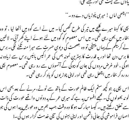
پاؤں سے لپٹ گئی اور کہنے لگی:
’’اچھی اماں ! میری چْوڑیاں دے دو۔‘‘
بچی کا کہنا میرے کلیجے میں تیر کی طرح گھس گیا۔ میں نے اسے گود میں اْٹھا لیا ، تو وہ
بخار میں بھن رہی تھی۔ میں اس معصوم کو گود میں لئے ہوئے اپنے گھر آئی۔ لالٹین
لے کر بیگم کے یہاں پہنچی تو وہ عِصمت کی دیوی حسرت سے میرا منہ تکنے لگی۔ برس
کا برس دن تھا اور یہ قدرت کا بہترین نمونہ جس کی عمر اکیس بائیس برس سے زیادہ نہ
ہوگی ، خود غرض مردوں کی جان کو بیوگی کے آنسوؤں سے رو رہی تھی۔ معصوم بچی
رہ رہ کر بخار میں اچھل رہی تھی اور اپنی چوڑیوں کو یاد کر رہی تھی۔
اس بچی پر جو کچھ ستم ایک ظالم عورت کے ہاتھ سے ٹوٹے، مرنے کے بعد بھی اس
کو نہ بھولوں گی۔ مجھے افسوس یہ ہے کہ میری عمر کے یہ دونوں واقعے عورت کی ذات
سے تعلق رکھتے ہیں۔ کیسا مبارک ہو گا وہ وقت جب ہم میں وہ عورتیں پیدا ہوں گی جو
احسان فراموشی کی جانی دْشمن اور اپنی بہنوں کی سچی خدمت گزار ہوں گی۔l