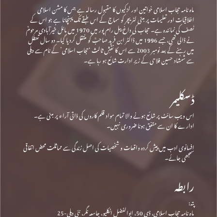
ماہ نامہ حجاب اسلامی خواتین اور لڑکیوں کا مقبول رسالہ ہے جس کا مشن اسلامی
اخلاقیات اور تعلیمات پر مبنی لٹریچر کو سماج کے اس طبقے تک پہنچانا ہے جو اس کے
نصف کی نمائندہ ہے۔ حجاب کی داغ بیل رام پور میں 1970 میں مائل خیرآبادی مرحومؒ
نے ڈالی تھی، جسے 1996 میں ڈاکٹر ابن فرید صاحبؒ کو منتقل کردیا گیا۔ دو سال تعطل
میں رہنے کے بعد نومبر 2003 سے اس کا نقشِ ثالث ‘حجاب اسلامی’ کے نام سے دہلی
سے شمشاد حسین فلاحی کے زیرِ ادارت شائع ہو رہا ہے۔
ڈسکلیمر
اس ویب سائٹ پر شائع ہونے والا تمام مواد قلم کاروں کی ذاتی آراء پر مبنی ہے۔
ادارے کا ان سے متفق ہونا ضروری نہیں۔
افسانوی ادب میں پیش کردہ واقعات و شخصیات کی اصل زندگی سے مماثلت محض اتفاقی
سمجھی جائے۔
رابطہ
پتہ:
ماہ نامہ حجاب اسلامی، ڈی 50، ابوالفضل انکلیو، جامعہ نگر، نئی دہلی-25