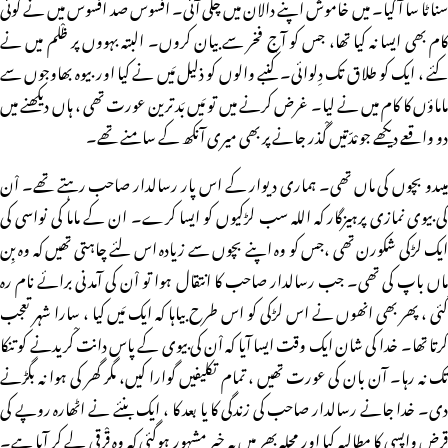
سناٹا سا آ گیا۔ میں خاموش اپنے دالان میں چلی آئی۔ افسوس صد افسوس میں نے کوئی
کام بھی ایسا نہ کیا تھا، جس کو آج فخر سے بیان کروں۔ البتہ بہووں پر ظْلم میں نے
کئے ، ایک کو طلاق تک دِلوائی۔ کْنبے والوں کو ذلیل مَیں نے کیا اوربیوہ بھاوجوں سے
ماماؤں کا کام میں نے لیا۔ غرض کرنے میں تو مَیں بَد ترین عورت تھی ، ہاں دیکھنے میں
دو واقعے دیکھے جو مْدّتیں گْذر جانے پر بھی میری آنکھ کے سامنے تھے۔
میںدو بچوں کی ماں تھی۔ ہماری دیوار کے اس پار رسالدار صاحب رہتے تھے۔ اْن
کی بیوی نمازی پرہیزگار کہ اللہ سب لڑکیوں کو ایسا کرے۔ ان کے ماما کی نواسی کی
ایک لڑکی شکورن تھی ،جس کو وہ اپنے بچوں سے زیادہ اس لئے چاہتی تھیں کہ وہ بِن
ماں باپ کی تھی۔ جب رسالدار صاحب کا انتقال ہوا تو اْن کی آمدنی برائے نام رہ
گئی ، پھر بھی انھوں نے اس لڑکی کو اس طرح بیاہا کہ ایک مَیں کیا ، سارا شہر تعجب
کرتا تھا۔ خدا کی شان ایک وقت ایسا آیا کہ اْن کی بیوی کے پاس دانت کْریدنے کو تنکا
تک نہ رہا۔ آن بان کی عورت تھیں ، تمام تکلیفیں گوارا کیں، مگر گھر کی ہوا نہ بگڑنے
دی۔ خدا جانے رسالدار صاحب کی زندگی کا یا بعد کا ، ایک بنئے نے اٹھارہ روپے کی
قرض واپسی کا مطالبہ کیا اور محلہ بھر میں یہ خبر مشہور ہوگئی کہ وہ قْرقی لے کر آیا ہے۔