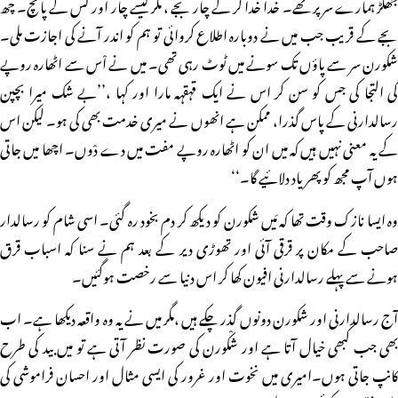
جھکڑ ہمارے سر پر تھے۔ خدا خدا کر کے چار بجے ، مگر کیسے چار اور کس کے پانچ۔ چھ
بجے کے قریب جب میں نے دوبارہ اطلاع کروائی تو ہم کو اندر آنے کی اجازت ملی۔
شکورن سر سے پاؤں تک سونے میں ٹوٹ رہی تھی۔ میں نے اْس سے اٹھارہ روپے
کی التجا کی جس کو سن کر اس نے ایک قہقہہ مارا اور کہا ،’’بے شک میرا بچپن
رسالدارنی کے پاس گذرا، ممکن ہے انھوں نے میری خدمت بھی کی ہو۔ لیکن اس
کے یہ معنی نہیں ہیں کہ میں ان کو اٹھارہ روپے مفت میں دے دْوں۔ اچھا میں جاتی
ہوں آپ مجھ کو پھر یاد دلائیے گا۔‘‘
وہ ایسا نازک وقت تھا کہ مَیں شکورن کو دیکھ کر دم بخود رہ گئی۔ اسی شام کو رسالدار
صاحب کے مکان پر قرقی آئی اور تھوڑی دیر کے بعد ہم نے سنا کہ اسباب قرق
ہونے سے پہلے رسالدارنی افیون کھا کر اس دنیا سے رخصت ہوگئیں۔
آج رسالدارنی اور شکورن دونوں گذر چکے ہیں ،مگر میں نے یہ وہ واقعہ دیکھا ہے۔ اب
بھی جب کبھی خیال آتا ہے اور شکْورن کی صورت نظر آتی ہے تو میں بید کی طرح
کانپ جاتی ہوں۔امیری میں نخوت اور غرور کی ایسی مثال اور احسان فراموشی کی