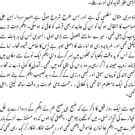
ایسی نظیر شایدکوئی اورنہ ملے۔
دْوسری مثال مْفلسی کی ہے اور اس طرح شروع ہوتی ہے جب سردار ابنِ علی
صاحب کا انتقال ہو گیا تو ان کی جائیداد بھی قرضہ کو کافی نہ ہوسکی۔ بیگم بہت بڑے
باپ کی بیٹی تھی ، میرے سامنے چھوٹی سے بڑی ہْوئی ، امیری اْس کی ہر بات سے
ٹپکتی تھی اور غربا پروری جو امارت کا اصلی جوہر ہے اْس کا خاص شیوہ تھا۔ زمانے
نے اْس کو یہ وقت دِکھایا کہ محلْوں میں بسر کرنے والی بیگم ایک ٹوٹے سے مکان میں
ڈیڑھ رْوپیہ مہینہ پر آ کر رہی۔ دو برس کی بچی گود میں تھی ، آمدنی کا کوئی ذریعہ نہ تھا۔
کبھی لالہ کی ٹوپیاں سیتی اور کبھی درزی کے کْرتے۔ بدنصیب بیگم کے بنے ہوئے
زمانہ کی ایک نامعلوم انّا تھی یا کِھلائی ، رحمت نامی عورت ہر وقت ساتھ لپٹی رہتی
تھی۔
عید سے ایک روز قبل کا ذکر ہے کہ صْبح ہی صبح ہم نے بیگم کے دروازے پر غْل
غپاڑے کی آواز سْنی۔ مَیں کوٹھے پر چڑھی ، دیکھتی کیا ہْوں کہ دو مسٹنڈے لڑکے باہر
کھڑے ہیں۔ بیگم جا نماز پر خاموش بیٹھی تھی اور رحمت للکار للکار کر کہہ رہی تھی کہ