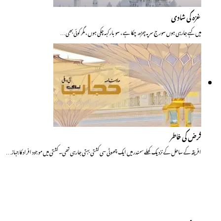
غزہ کی شادی
میں کہے جارہی ہوں سورج سر پہ چڑھ چکا ہے ، سو بار کہہ چکی ہوں ، مگر کوئی بھی…
فرض کی خاطر
افریقہ کے ساحل کے نزدیک کھلے سمندر میں ایک چھوٹی سی کشتی بہتی جارہی تھی۔ کشتی میں موجود افراد کاجہاز…