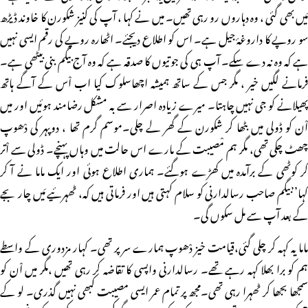
مَیں بھی گئی ، وہ دہاروں رو رہی تھیں۔ میں نے کہا ، آپ کی کنیز شکورن کا خاوند ڈیڑھ
سو روپے کا داروغۂ جیل ہے۔ اس کو اطلاع دیجئے۔ اٹھارہ روپے کی رقم ایسی نہیں
ہے کہ وہ نہ دے سکے۔ آپ ہی کی جوتیوں کا صدقہ ہے کہ وہ آج بیگم بنی بیٹھی ہے۔
فرمانے لگیں خیر ، مگر جس کے ساتھ ہمیشہ اچھاسلوک کیا اب اْس کے آگے ہاتھ
پھیلانے کو جی نہیں چاہتا۔ میرے زیادہ اصرار سے بہ مشکل رضامند ہوئیں اور میں
اْن کو ڈولی میں بٹھا کر شکورن کے گھر لے چلی۔موسم گرم تھا ، دوپہر کی دْھوپ
چھٹ چکی تھی، مگر ہم مْصیبت کے مارے اس حالت میں وہاں پہنچے۔ ڈولی سے اْتر
کر کوٹھی کے برآمدہ میں کھڑے ہوگئے۔ ہماری اطلاع ہوئی اور ایک ماما نے آ کر
کہا’’بیگم صاحب رسالدارنی کو سلام کہتی ہیں اور فرماتی ہیں کہ، ٹھہرئیے مَیں چار بجے
کے بعد آپ سے مل سکوں گی۔
ماما یہ کہہ کر چلی گئی،قیامت خیز دْھوپ ہمارے سر پر تھی۔ کہار مزدوری کے واسطے
ہم کو برا بھلا کہہ رہے تھے۔ رسالدارنی واپسی کا تقاضہ کر رہی تھیں ،مگر میں اْن کو
سمجھا بجھا کر ٹھہرا رہی تھی۔مجھ پر تمام عمر ایسی مصیبت کبھی نہیں گذری۔ لو کے