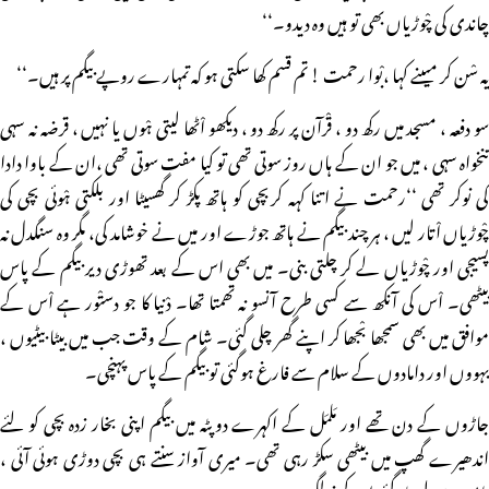
چاندی کی چْوڑیاں بھی تو ہیں وہ دیدو۔‘‘
یہ سْن کر میںنے کہا ،بْوا رحمت ! تم قسم کھا سکتی ہو کہ تمہارے روپے بیگم پر ہیں۔‘‘
سو دفعہ ، مسجد میں رکھ دو ، قْرآن پر رکھ دو ، دیکھو اْٹھا لیتی ہْوں یا نہیں ، قرضہ نہ سہی
تنخواہ سہی ، میں جو ان کے ہاں روز سوتی تھی تو کیا مفت سوتی تھی ،ان کے باوا دادا
کی نوکر تھی ‘‘رحمت نے اتنا کہہ کربچی کو ہاتھ پکڑ کر گھسیٹا اور بلکتی ہْوئی بچی کی
چْوڑیاں اْتار لیں ، ہر چند بیگم نے ہاتھ جوڑے اور میں نے خوشامد کی، مگر وہ سنگدل نہ
پسیجی اور چْوڑیاں لے کر چلتی بنی۔ میں بھی اس کے بعد تھوڑی دیر بیگم کے پاس
بیٹھی۔ اْس کی آنکھ سے کسی طرح آنسو نہ تھمتا تھا۔ دْنیا کا جو دستْور ہے اْس کے
موافق میں بھی سمجھا بْجھا کر اپنے گھر چلی گئی۔ شام کے وقت جب میں بیٹا بیٹیوں ،
بہووں اور دامادوں کے سلام سے فارغ ہوگئی تو بیگم کے پاس پہنچی۔
جاڑوں کے دن تھے اور مَلمَل کے اکہرے دوپٹہ میں بیگم اپنی بخار زدہ بچی کو لئے
اندھیرے گھپ میں بیٹھی سکڑ رہی تھی۔ میری آواز سنتے ہی بچی دوڑی ہوئی آئی ،