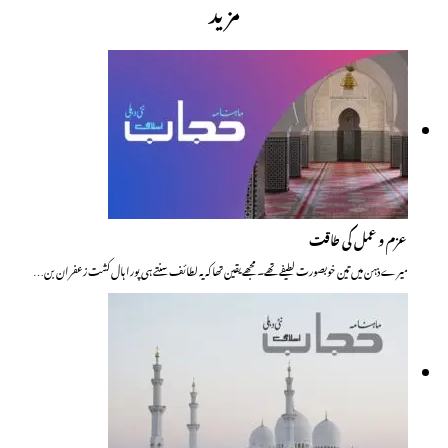
مزید
عزم و عمل کی طاقت
میرے ذہن میں تین خوبصورت لطیفے تھے۔ مجھے یقین تھا کہ یہ لطائف سنتے ہی پورا ہال کشت زعفران بن…