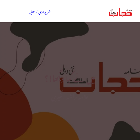
خریداری / عطیہ
میں نے کیا دیکھا!؟
علامہ راشد الخیری