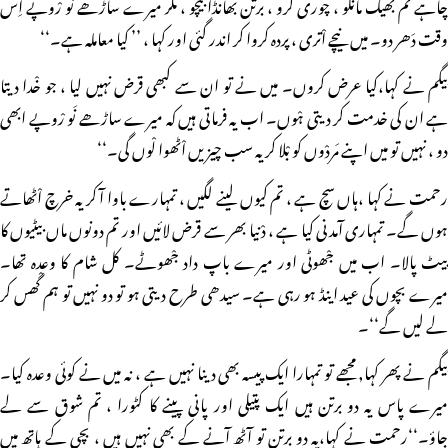
چاہے تم بھیک مانگو ، چوری کرو ، برتن بھانڈا بیچو ، مگر میرے ساڑھے نو رْوپے اِس
وقت دَھر دو۔ میں نیچے اْتری ، پردہ کروا کر اندر گئی اور کہا ، ’’ کیا معاملہ ہے۔‘‘
بیگم نے کہا،کیا عرض کروں۔ میں نے تو ان سے کبھی قرض نہیں لیا ، جو خْدا دیتا
ہے ان کی خدمت کر دیتی ہْوں۔ اب یہ فرماتی ہیں کہ میرے ساڑھے نَو رْوپے ابھی
دو ، نہیں تو میں اپنے مَردْوں کو بْلا کر یہ سب چیزیں اْٹھوا لْوں گی۔‘‘
رحمت نے کہا ،ہاں سچ ہے ، تم کیوں لینے لگیں ، تمہارے باوا آ کر یہ خرچ اْٹھاتے
ہوں گے۔ تمہاری آمدنی کیا ہے ، دْنیا بھر سے قرض لائیں اور تم دونوں ماں بیٹیوں کا
پیٹ پالا۔ اب میں جْھوٹی اور میرے باپ داد جْھوٹے۔ کل شام کا وعدہ تھا۔
میرے بچوں کی عید اینڈ ہو رہی ہے۔ سیدھی طرح دیتی ہو تو دو نہیں تو ہم گْھس کر
لے لیں گے‘‘۔
بیگم نے پھر کہا, مجھے تو تمہارا ایک پیسہ بھی دینا نہیں ہے ، نہ میں نے کوئی وعدہ کیا۔
میرے پاس یہ دو برتن ہیں ایک پتیلی اور پانی پینے کا کٹورا ، تم شوق سے لے
جاؤ۔‘‘رحمت نے کہا،یہ دو برتن تو آٹھ آنے کے بھی نہیں ہیں ، بچی کے ہاتھ میں