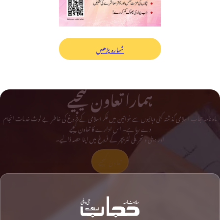
شمارہ پڑھیں
ہمارا تعاون کیجیے
ماہ نامہ حجاب اسلامی گذشتہ کئی دہائیوں سے خواتین میں فکر اسلامی کے فروغ کی خاطر بے لوث خدمات انجام
دے رہا ہے۔ اس ادارے کا تعاون کیجیے
اور دینی و تحریکی لٹریچر کے فروغ میں اپنا حصہ ڈالیے۔
تعاون کیجیے