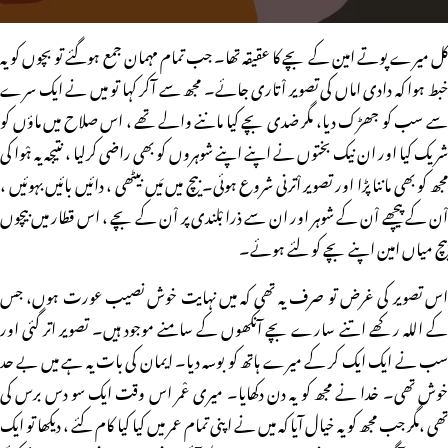
کل میرے پوتے امین کے بچے کا عقیقہ تھا۔ جب تمام مہمان جمع ہوگئے تو بچوں کو یہ
خبط ہوا کہ دادی اماں کی تصویر اْتاری جائے۔ مجھ سے آکر کہا تو میں نے ایک سرے
سے سب کو جھڑک دیا، مگر ضدی بچے کیا ماننے والے تھے ، اس صلاح میں ماؤں کو
شریک کیا اور ان نیک بختوں نے اپنے اپنے شوہروں کو بھی راضی کرلیا ، نتیجہ یہ ہْوا کی
مجھ کو بھی ماننا پڑا اور تصویر اْترنی شروع ہوئی۔ بیچ میں مَیں بیٹھی ، دائیں بائیں بہوئیں ،
اْن کے پیچھے اْن کے شوہر اور ان سے ذرا بْلندی پر اْن کے بچے ، اس قطار میں بیچوں
بیچ میاں امین اپنے بچے کو لئے ہوئے۔
اس تصویر کی غرض تو صرف یہ تھی کہ میں نہایت خوش نصیب عورت ہوں، جس
کے اللہ رکھے اتنے سارے بچے آنکھوں کے سامنے موجود ہیں۔ تصویر اتر گئی اور
سب نے ایک ایک کر کے میرے ہاتھ کو بوسہ دیا۔ ایمان کی بات یہ ہے میں بے حد
خوش تھی۔ خدا نے مجھ کو یہ دن دکھایا۔ میری عْمر اس وقت ایک سو دس برس کی
تھی ،مگر جب مجھ کو یہ خیال آیا کہ میں نے اپنی تمام عمر میں کیا کیا کام کئے ، دیکھا تو ایک