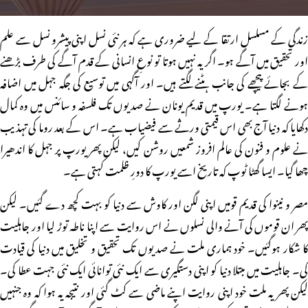
زندگی کے مسلسل ارتقا کے لیے ضروری ہے کہ ہر نئی نسل اپنی پیشرو نسل سے علم
اور تحقیق میں آگے ہو۔ اگر یہ نہیں ہوتا تو نوعِ انسانی کے قدم آگے کی طرف بڑھنے
کے بجائے پیچھے کی جانب ہٹنے لگتے ہیں۔ اور آگہی میں توسیع کی جگہ جہل میں اضافہ
ہونے لگتا ہے۔ یورپ میں قدیم یونان نے صدیوں تک فلسفہ و سائنس میں وہ کمال
دکھایا کہ دنیا آج بھی اس قیمتی ورثے سے فیضیاب ہے۔ اس کے بعد روما کی تہذیب
نے علوم و فنون کی عالم افروز شمعیں روشن کیں، لیکن پھر یورپ پر جہل کا اندھیرا
چھا گیا۔ ایسا گھٹا ٹوپ کہ تاریخ اسے یورپ کا دورِ ظلمت کہتی ہے۔
مصر و نینوا کی قدیم قومیں اپنی لگن اور کاوش سے دنیا کو بہت کچھ دے گئیں۔ لیکن
پھر ان قوموں کی آنے والی نسلوں نے اس روایت سے اپنا ناطہ توڑ لیا اور جاہلیت
کا شکار ہوگئیں۔ خود ہماری ملت نے صدیوں تک تحقیق و تخلیق میں دنیا کی قیادت
کی۔ جاہلیت میں مبتلا دنیا کو اپنی دستگیری سے ایک نئی توانائی ایک نئی جہت عطا کی۔
لیکن پھر یہ ملت خود اپنی روایت اپنے ماضی سے کٹ گئی اور نتیجہ یہ ہوا کہ وہ جنہیں