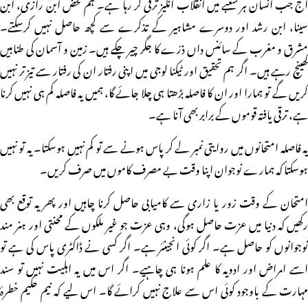
آج جب انسان ہر شعبے میں انقلاب انگیز ترقی کر رہا ہے۔ ہم محض ابن رازی، ابن
سینا، ابن رشد اور دوسرے مشاہیر کے تذکرے سے کچھ حاصل نہیں کرسکتے۔
مشرق و مغرب کے سائنس داں ذرّے کا جگر چیر چکے ہیں۔ زمین و آسمان کی طنابیں
کھینچ رہے ہیں۔ اگر ہم تحقیق اور ٹیکنا لوجی میں اپنی رفتار ان کی رفتار سے تیز تر نہیں
کریں گے تو ہمارا اور ان کا فاصلہ بڑھتا ہی چلا جائے گا، ہمیں یہ فاصلہ کم ہی نہیں کرنا
ہے، ترقی یافتہ قوموں کے برابر بھی آنا ہے۔
یہ فاصلہ امتحانوں میں روایتی نمبر لے کر پاس ہونے سے تو کم نہیں ہوسکتا۔ یہ تو نہیں
ہوسکتا کہ ہمارے نوجوان اپنا وقت بے مصرف کاموں میں صرف کریں۔
امتحان کے وقت زور یا زاری سے کامیابی حاصل کرنا چاہیں اور پھر یہ توقع بھی
رکھیں کہ دنیا میں عزت حاصل ہوگی، وہی عزت جو غیر ملکوں کے محنتی اور ہنر مند
نوجوانوں کو حاصل ہے۔ اگر کوئی انجینئر ہے۔ اگر کسی نے ڈاکٹری پاس کی ہے تو
اسے امراض اور ادویہ کا علم ہونا ہی چاہیے۔ اگر اس میں یہ اہلیت نہیں تو سند
مہارت کے باوجود کوئی اس سے علاج نہیں کرائے گا۔ اس لیے کہ نیم حکیم خطرۂ