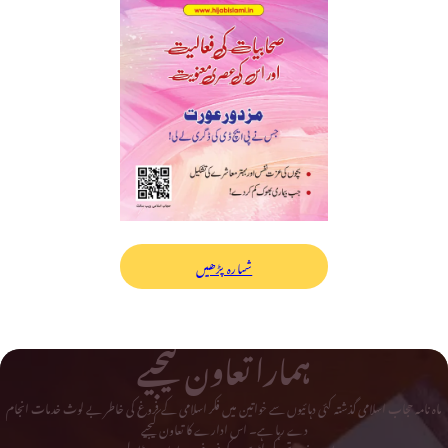
شمارہ پڑھیں
ہمارا تعاون کیجیے
ماہ نامہ حجاب اسلامی گذشتہ کئی دہائیوں سے خواتین میں فکر اسلامی کے فروغ کی خاطر بے لوث خدمات انجام
دے رہا ہے۔ اس ادارے کا تعاون کیجیے