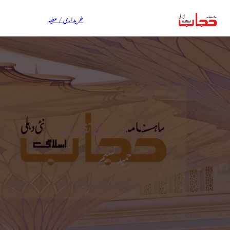
خریداری / عطیہ
نئی نسل اور نئے تقاضے
حمید نسیم