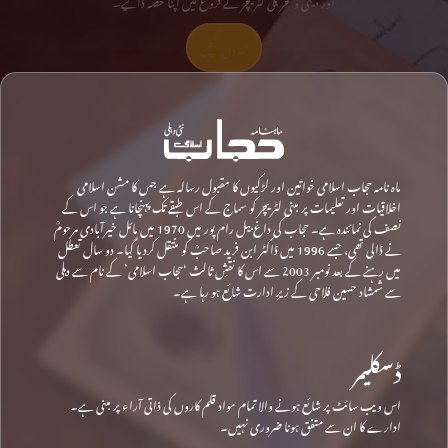
اور دینی و تحریکی لٹریچر کے فروغ میں اپنا حصہ ڈالیے۔
تعاون کیجیے
ماہ نامہ حجاب اسلامی خواتین اور لڑکیوں کا مقبول رسالہ ہے جس کا مشن اسلامی
اخلاقیات اور تعلیمات پر مبنی لٹریچر کو سماج کے اس طبقے تک پہنچانا ہے جو اس کے
نصف کی نمائندہ ہے۔ حجاب کی داغ بیل رام پور میں 1970 میں مائل خیرآبادی مرحومؒ
نے ڈالی تھی، جسے 1996 میں ڈاکٹر ابن فرید صاحبؒ کو منتقل کردیا گیا۔ دو سال تعطل
میں رہنے کے بعد نومبر 2003 سے اس کا نقشِ ثالث ‘حجاب اسلامی’ کے نام سے دہلی
سے شمشاد حسین فلاحی کے زیرِ ادارت شائع ہو رہا ہے۔
ڈسکلیمر
اس ویب سائٹ پر شائع ہونے والا تمام مواد قلم کاروں کی ذاتی آراء پر مبنی ہے۔
ادارے کا ان سے متفق ہونا ضروری نہیں۔