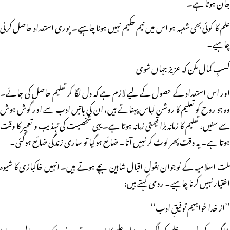
جان ہوتا ہے۔
علم کا کوئی بھی شعبہ ہو اس میں نیم حکیم نہیں ہونا چاہیے۔ پوری استعداد حاصل کرنی
چاہیے۔
کسبِ کمال مکن کہ عزیز جہاں شوی
اور اس استعداد کے حصول کے لیے لازم ہے کہ دل لگا کر تعلیم حاصل کی جائے۔
وہ جو روح کو تعلیم کا روشن لباس پہناتے ہیں، ان کی باتیں ادب سے اور گوش ہوش
سے سنیں، تعلیم کا زمانہ بڑا قیمتی زمانہ ہوتا ہے۔ یہی شخصیت کی تہذیب و تعمیر کا وقت
ہوتا ہے۔ یہ وقت پھر لوٹ کر نہیں آتا۔ ضائع ہوگیا تو ساری زندگی ضائع ہوگئی۔
ملت اسلامیہ کے نوجوان بقول اقبال شاہین بچے ہوتے ہیں۔ انہیں خاکبازی کا شیوہ
اختیار نہیں کرنا چاہیے۔ رومی کہتے ہیں:
’’از خدا خواہیم توفیقِ ادب‘‘