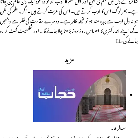
شاگرد کے دل میں علم کی لگن اور اہل علم کا ادب ہو تو وہ خود ایک دن عالم بن جاتا
ہے۔ پھر لوگ اس کا ادب کرتے ہیں۔ اس کی عزت کرتے ہیں۔ اگر نہ علم کی لگن
ہو نہ دل ادب سے بہرہ مند ہو تو نتیجہ ظاہر ہے۔ دوسرے حقارت کی نظر سے دیکھیں
گے، اپنے اندر کمتری کا احساس روز بروز بڑھتا چلا جائے گا۔ اور شخصیت گھٹ کر رہ
جائے گی۔lll
مزید
مسافر خانہ
دربار سجا تھا، جیسے بادشاہوں کے دربار ہوتے ہیں۔ امیر وزیر جمع تھے۔ ماہی مراتب، نقیب، چوبدار سب ہی