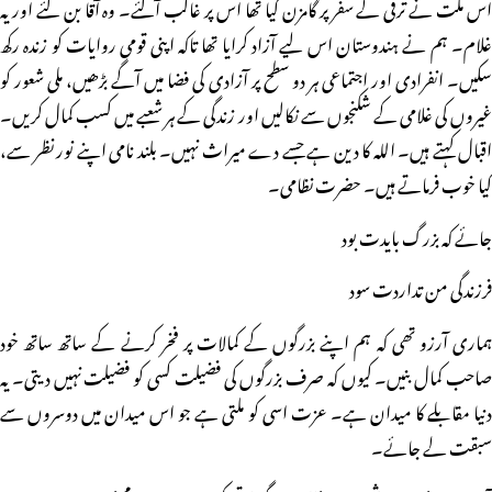
اس ملت نے ترقی کے سفر پر گامزن کیا تھا اس پر غالب آگئے۔ وہ آقا بن گئے اور یہ
غلام۔ ہم نے ہندوستان اس لیے آزاد کرایا تھا تاکہ اپنی قومی روایات کو زندہ رکھ
سکیں۔ انفرادی اور اجتماعی ہر دو سطح پر آزادی کی فضا میں آگے بڑھیں، ملی شعور کو
غیروں کی غلامی کے شکنجوں سے نکالیں اور زندگی کے ہر شعبے میں کسب کمال کریں۔
اقبال کہتے ہیں۔ اللہ کا دین ہے جسے دے میراث نہیں۔ بلند نامی اپنے نور نظر سے،
کیا خوب فرماتے ہیں۔ حضرت نظامی۔
جائے کہ بزرگ بایدت بود
فرزندگی من تداردت سود
ہماری آرزو تھی کہ ہم اپنے بزرگوں کے کمالات پر فخر کرنے کے ساتھ ساتھ خود
صاحب کمال بنیں۔ کیوں کہ صرف بزرگوں کی فضیلت کسی کو فضیلت نہیں دیتی۔ یہ
دنیا مقابلے کا میدان ہے۔ عزت اسی کو ملتی ہے جو اس میدان میں دوسروں سے
سبقت لے جائے۔