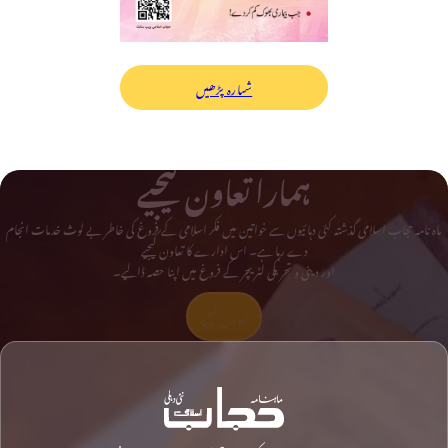
شمارہ پڑھیں
ہمارا تعاون کیجیے
ماہ نامہ حجاب اسلامی گذشتہ کئی دہائیوں سے خواتین میں فکر اسلامی کے فروغ کی خاطر بے لوث خدمات انجام
دے رہا ہے۔ اس ادارے کا تعاون کیجیے
اور دینی و تحریکی لٹریچر کے فروغ میں اپنا حصہ ڈالیے۔
تعاون کیجیے