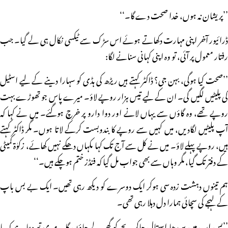
’’پریشان نہ ہوں، خدا صحت دے گا۔‘‘
ڈرائیور آخر اپنی مہارت دکھاتے ہوئے اس سڑک سے ٹیکسی نکال ہی لے گیا۔ جب
رفتار معمول پر آئی، تو وہ اپنی کہانی سنانے لگا:
’’صحت کیا ہوگی، بہن جی؟ ڈاکٹر کہتے ہیں ریڑھ کی ہڈی کو سہارا دینے کے لیے اسٹیل
کی پلیٹیں لگیں گی۔ ان کے لیے تیس ہزار روپے لاؤ۔ میرے پاس جو تھوڑے بہت
روپے تھے، وہ گاؤں سے یہاں لانے اور دوا دارو پر خرچ ہوگئے۔ میں نے کہا کہ
آپ پلیٹیں لگادیں، میں کہیں سے روپے کا بندوبست کرکے لاتا ہوں۔ مگر ڈاکٹر کہتے
ہیں، روپے پہلے لاؤ۔ میں نے کل سے آج تک کہا ںکہاں دھکے نہیں کھائے، زکوٰۃ کمیٹی
کے دفتر تک گیا، مگر وہاں سے بھی جواب مل گیا کہ فنڈز ختم ہوچکے ہیں۔‘‘
ہم تینوں دہشت زدہ سی ہوکر ایک دوسرے کو دیکھ رہی تھیں۔ ایک بے بس باپ
کے لہجے کی سچائی ہمارا دل دہلا رہی تھی۔
’’بس اب میں سیدھا اسپتال جاکر بچے کو گھر لے جاؤں گا۔ میری تو دعا ہے کہ یا