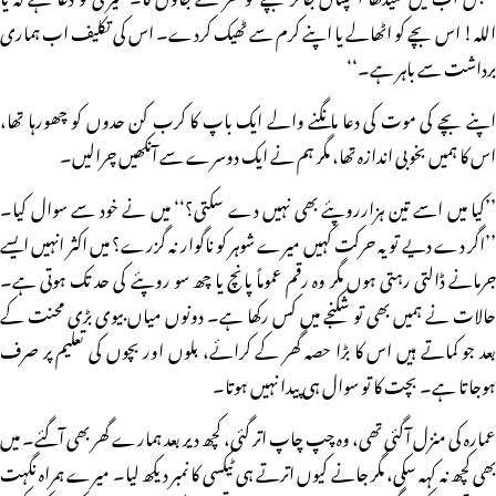
اللہ! اس بچے کو اٹھالے یا اپنے کرم سے ٹھیک کردے۔ اس کی تکلیف اب ہماری
برداشت سے باہر ہے۔‘‘
اپنے بچے کی موت کی دعا مانگنے والے ایک باپ کا کرب کن حدوں کو چھورہا تھا،
اس کا ہمیں بخوبی اندازہ تھا، مگر ہم نے ایک دوسرے سے آنکھیں چرالیں۔
’’کیا میں اسے تین ہزارروپئے بھی نہیں دے سکتی؟‘‘ میں نے خود سے سوال کیا۔
’’اگر دے دیے تو یہ حرکت کہیں میرے شوہر کو ناگوار نہ گزرے؟ میں اکثر انہیں ایسے
جرمانے ڈالتی رہتی ہوں مگر وہ رقم عموماً پانچ یا چھ سو روپئے کی حد تک ہوتی ہے۔
حالات نے ہمیں بھی تو شکنجے میں کس رکھا ہے۔ دونوں میاں بیوی بڑی محنت کے
بعد جو کماتے ہیں اس کا بڑا حصہ گھر کے کرائے، بلوں اور بچوں کی تعلیم پر صرف
ہوجاتا ہے۔ بچت کا تو سوال ہی پیدا نہیں ہوتا۔
عمارہ کی منزل آگئی تھی، وہ چپ چاپ اتر گئی، کچھ دیر بعد ہمارے گھر بھی آگئے۔ میں
بھی کچھ نہ کہہ سکی، مگر جانے کیوں اترتے ہی ٹیکسی کا نمبر دیکھ لیا۔ میرے ہمراہ نگہت