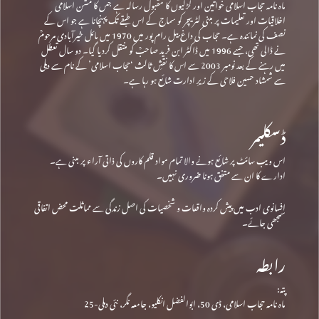
ماہ نامہ حجاب اسلامی خواتین اور لڑکیوں کا مقبول رسالہ ہے جس کا مشن اسلامی
اخلاقیات اور تعلیمات پر مبنی لٹریچر کو سماج کے اس طبقے تک پہنچانا ہے جو اس کے
نصف کی نمائندہ ہے۔ حجاب کی داغ بیل رام پور میں 1970 میں مائل خیرآبادی مرحومؒ
نے ڈالی تھی، جسے 1996 میں ڈاکٹر ابن فرید صاحبؒ کو منتقل کردیا گیا۔ دو سال تعطل
میں رہنے کے بعد نومبر 2003 سے اس کا نقشِ ثالث ‘حجاب اسلامی’ کے نام سے دہلی
سے شمشاد حسین فلاحی کے زیرِ ادارت شائع ہو رہا ہے۔
ڈسکلیمر
اس ویب سائٹ پر شائع ہونے والا تمام مواد قلم کاروں کی ذاتی آراء پر مبنی ہے۔
ادارے کا ان سے متفق ہونا ضروری نہیں۔
افسانوی ادب میں پیش کردہ واقعات و شخصیات کی اصل زندگی سے مماثلت محض اتفاقی
سمجھی جائے۔
رابطہ
پتہ:
ماہ نامہ حجاب اسلامی، ڈی 50، ابوالفضل انکلیو، جامعہ نگر، نئی دہلی-25