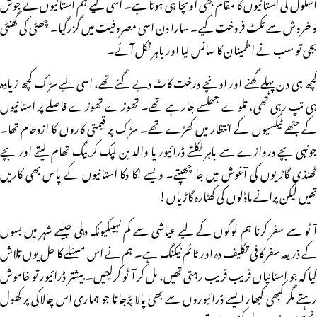
اسکول کی استانیوں کا مقام بھی اونچا ہی ہوتا ہے۔ اسی لیے ہم استانیوں نے جوش
و خروش سے ٹکٹ فروخت کیے۔ سارا دن اسی مصروفیت میں گزرگیا۔ چھٹی کی گھنٹی
بجی تو سب نے اطمینان کا سانس لیا اور باہر نکل آئے۔
کچھ ہی دن پہلے گھنے اور اونچے درخت کاٹ دیے گئے تھے، اسی لیے سڑک کچھ زیادہ
ہی تپ رہی تھی، تلوے جھلسے جارہے تھے۔ تھوڑے تھوڑے فاصلے پر استانیوں
کے جتھے ٹیکسیوں کے انتظار میں کھڑے تھے۔ سڑک پر قیمتی کاروں کا ازدحام تھا۔
جونہی بچے دروازے سے باہر نکلتے ڈرائیور یا والدین لپک کر بیگ تھام لیتے اور بچے
ٹھنڈی گاڑیوں کی آغوش میں جا چھپتے۔ ویسے اکا دکا استانیوں کے پاس بھی کاریں
تھیں لیکن پرانے ماڈلوں کی کھٹارہ گاڑیاں!
آٹو سے سفر کرنا ہم لوگوں کے لیے عیاشی سے کم نہیںکیونکہ دہلی جیسے شہر میں بسوں
کے ذریعہ سفر کافی تکلیف دہ اور ٹائم ٹیکنگ ہے۔ ہم نے اس مسئلے کا حل یوں تلاش
کیا کہ جو استانیاں قریب قریب رہتی تھیں، مل کر آٹو کرلیتیں۔ بیشتر ڈرائیور تو خاموش
رہتے مگر کبھی کبھار ایسے ڈرائیوروں سے بھی پالا پڑجاتا جو ہماری اس چالاکی پر کھول