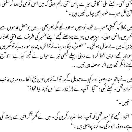
بھی تھی۔ کہنے لگی ’’کاش میرے پاس اتنی رقم ہوتی کہ میں اس آدمی کی مدد کرسکتی،
آج کل میرے شوہر بھی یہاں نہیں ہیں۔‘‘
میں بھلا کیا کہتی؟ میرے شوہر تو یہیں موجود تھے مگر پھر بھی … میں بوجھل قدموں سے
گھر میں داخل ہوئی۔ سیڑھیاں چڑھے چڑھتے مجھے اپنے ضمیر کی طرف سے اتنی پھٹکار
پڑی کہ میں بے حال ہوگئی۔ ’’جھوٹی، مکار، بہانے تراش، پندرہ سو روپے تو گھر میں
موجود تھے، وہی اٹھا کر دے دیتی، پہلے کبھی تیرے میاں نے کچھ کہا ہے، جو آج
کہتے؟ مگر تجھ میں اتنا حوصلہ ہی نہیں …
میں نے ہاتھ منہ دھویا اور کپڑے تبدیل کیے، تو اتنے میں فون بج اٹھا۔ دوسری جانب
عمارہ تھی۔ کہنے لگی : ’’آپا! آپ نے ڈرائیور سے اس کا پتا لیا تھا؟‘‘
’’نہیں۔‘‘
’’افوہ! مجھے تو امید تھی کہ آپ ایسا ضرور کریں گی۔ میں نے گھر آکر امی سے بات کی
ہے، وہ ڈرائیور کی مدد کرنا چاہتی ہیں۔‘‘