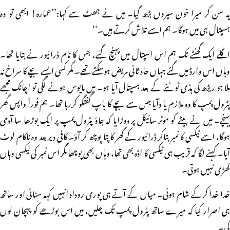
یہ سن کر میرا خون سیروں بڑھ گیا۔ میں نے جھٹ سے کہا:’’عمارہ! ابھی تو وہ
ہسپتال ہی میں ہوگا۔ ہم اسے تلاش کرتے ہیں۔‘‘
اگلے ایک گھنٹے تک ہم اس اسپتال میں پہنچ گئے، جس کا نام ڈرائیور نے بتایا تھا۔
وہاں اس وارڈ میں گئے جہاں حادثانی مریض ہوسکتے تھے۔ مگر کسی ایسے بچے کا سراخ نہ
ملا جو ریڑھ کی ہڈی ٹوٹنے کے بعد ہسپتال آیا ہو۔ میں مایوس ہونے لگی تو اچانک مجھے
پٹرول پمپ کا وہ ملازم یا دآیا جس سے بچے کا باپ گفتگو کررہا تھا۔ ہم فوراً واپس گھر
پہنچے۔ میں نے بیٹے کو موٹر سائیکل پر دوڑایا کہ جاؤ پٹرول پمپ پر ایک بوڑھا سا آدمی
ہوگا، اسے ٹیکسی کا نمبر بتاکر ڈرائیور کے گھر کا پتا پوچھ کر آؤ۔ کافی دیر بعد وہ ناکام لوٹ
آیا۔ کہنے لگا کہ قریب ہی ٹیکسی کا اڈہ بھی تھا، وہاں بھی پوچھا مگر اس نمبر کی ٹیکسی وہاں
کھڑی نہیں ہوتی۔
خدا خدا کرکے شام ہوئی۔ میاں کے آتے ہی پوری روداد انہیں کہہ سنائی اور ساتھ
ہی اصرار کیا کہ میرے ساتھ پٹرول پمپ تک چلیں، میں اس بوڑھے کو پہچان لوں
گی۔