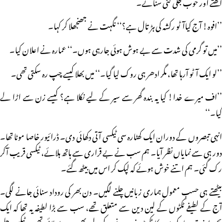
اٹھتے اور خوب جلی کٹی سناتے۔
’’افوہ! آج کیاآٹو رکشہ کی ہڑتال ہے؟‘‘ نگہت نے جھنجھلا کر کہا۔
’’میں تو گرمی کی شدت سے بے ہوش ہوئی جارہی ہوں۔‘‘ عمارہ نے اعلان کیا۔
’’لو ایک آٹو آرہا تھا، مگر ادھر ہی روک لیا گیا۔‘‘ میں بھلا کیسے چپ رہ سکتی تھی۔
’’اف میرے خدا! کیا یہ بندہ گھر سے سیر کے لیے نکلا ہے؟ کیسے زن سے اڑا لے
گیا۔‘‘
انہی تبصروں کے دوران ایک کھٹارہ سی ٹیکسی آتی دکھائی دی۔ ڈرائیور خاصا موٹا تھا۔
دور ہی سے نمایاں نظر آیا۔ ہم سب نے بے قراری سے ہاتھ ہلائے، ٹیکسی قریب آکر
رک گئی۔ ہم اتنے خوش ہوئے کہ لپک کر اس میں بیٹھ گئے۔
بیٹھتے ہی حسبِ معمول ہماری زبانیں چلنے لگیں۔ دن بھر کی روداد سنائی جانے لگی۔
آج کے لطیفے ٹکٹوں کے لین دین سے متعلق تھے، سب سے بڑا لطیفہ یہ تھا کہ ایک
بچی اپنی تین ماہ کی بہن کا ٹکٹ خریدنے کے لیے بھی روپے لائی تھی۔ ٹیکسی چلی