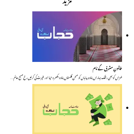
خاتونِ مشرق کے نام
خزاں کو بھی رشک بہاراں بنادو بیاباں کو صحن گلستاں بنادو بکھرو حیا اور غیرت کی کرنیں رخ صبح عالم…