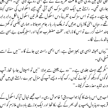
جارہی تھی۔ راستے میں ایک ایسی سڑک بھی آتی تھی جسے اسکولوں کی منڈی کہنا
چاہیے۔ ویسے تو اس سڑک پر تقریباً دس اسکول تھے مگر تین اسکول بالکل برابر برابر
تھے۔ وہاں اتنی گاڑیاں ہوتیں کہ ٹریفک بار بار جام ہوجاتا۔ ہماری ٹیکسی کو کھڑے
چند منٹ گزرے تو اس کا ڈرائیور سخت مضطرب ہوگیا اور اسٹیرنگ پر بے بسی سے
ہاتھ مارنے لگا۔
’’یہاں ہمیشہ ایسی ہی بھیڑ ہوتی ہے، بس ابھی راستہ بن جائے گا۔‘‘ میں نے اسے
تسلی دی۔
’’مگر مجھے بہت جلدی ہے۔‘‘ وہ بے چینی سے بولا: ’’میں تو ہسپتال جارہا تھا، آپ
لوگوں کو دیکھ کر نجانے کیوں رک گیا۔ ویسے آپ کی منزل میرے راستے ہی میں تھی
ورنہ شاید معذرت کرلیتا۔‘‘
اب میں اس بات کا کیا جواب دیتی؟ خاموش رہی۔ اب مجھے خیال آیا کہ اسکول کے
قریب وہ پٹرول پمپ پر لمحہ بھر کے لیے رکا تھا اور ایک بوڑھے باوردی ملازم کو اس