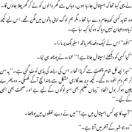
نے یہی کہا تھا کہ ہسپتال جارہا ہوں، وہاں سے گھر والوں کو لے کر گھر چلا جاؤں گا۔
وہ شاید کسی کو پیغام دے رہا تھا۔ مگر ہم لوگ اپنی باتوں میں مگن تھے، اس لیے کچھ
زیادہ دھیان نہیں دیا کہ وہ کیا کہہ رہا ہے۔
’’افوہ‘‘ اس نے ایک دفعہ پھر ہاتھ اسٹیرنگ پر مارا۔
’’کیا کسی کو دیکھنے اسپتال جانا ہے؟‘‘ عمارہ نے پوچھ ہی لیا۔
’’میرا بچہ کل شام چھت سے گر پڑا تھا۔ اس کی ریڑھ کی ہڈی ٹوٹ گئی ہے۔‘‘ یہ سن
کر ہم دم بخود رہ گئے۔ کچھ دیر بعد گاڑی مشکل سے چندانچ آگے کھسکی۔ وہ پھر بے
چین ہوکر بول اٹھا: ’’یہاں تعلیم بھی امیرلوگوں کے لیے ہے اور صحت بھی انہی
کے لیے۔‘‘
’’آپ کا بچہ کس ہسپتال میں ہے؟‘‘ میں نے دبے لفظوں میں پوچھا۔
’’وہ جو شہر کے آخر میں آتا ہے۔‘‘