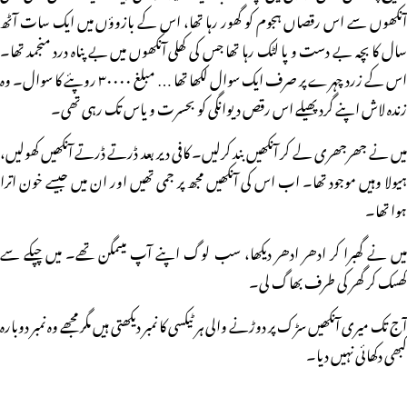
آنکھوں سے اس رقصاں ہجوم کو گھور رہا تھا، اس کے بازوؤں میں ایک سات آٹھ
سال کا بچہ بے دست و پا لٹک رہا تھا جس کی کھلی آنکھوں میں بے پناہ درد منجمد تھا۔
اس کے زرد چہرے پر صرف ایک سوال لکھا تھا … مبلغ ۳۰۰۰۰ روپئے کا سوال۔ وہ
زندہ لاش اپنے گرد پھیلے اس رقص دیوانگی کو بحسرت و یاس تک رہی تھی۔
میں نے جھرجھری لے کر آنکھیں بند کرلیں۔ کافی دیر بعد ڈرتے ڈرتے آنکھیں کھولیں،
ہیولا وہیں موجود تھا۔ اب اس کی آنکھیں مجھ پر جمی تھیں اور ان میں جیسے خون اترا
ہوا تھا۔
میں نے گھبرا کر ادھر ادھر دیکھا، سب لوگ اپنے آپ میںمگن تھے۔ میں چپکے سے
کھسک کر گھر کی طرف بھاگ لی۔
آج تک میری آنکھیں سڑک پر دوڑنے والی ہر ٹیکسی کا نمبر دیکھتی ہیں مگر مجھے وہ نمبر دوبارہ
کبھی دکھائی نہیں دیا۔
مزید