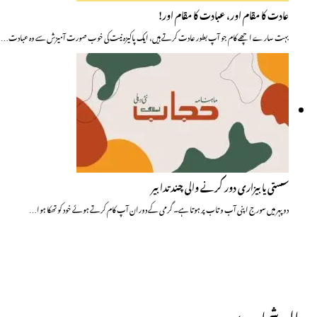
عادت کا مقام اور، عبادت کا مقام اور!
بہت سارے اچھے کام جو آپ بطور عادت کرتے ہیں، ایک پاکیزہ نیت کی خوب صورت آمیزش سے وہ عبادت…
سستی یا بیزاری دور کرنے والی چند تدابیر
دوپہر میں سورج اپنی آب وتاب پر ہوتا ہے۔ گرمی کے دوران آپ کام کرتے ہوئے خود کو تھکا ہوا…
حالیہ شمارے