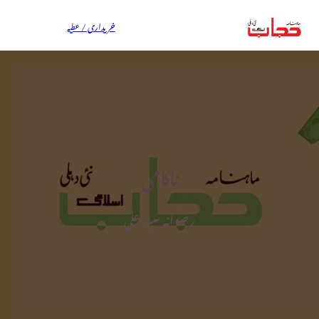
خریداری / عطیہ
ناکامی
رضوانہ سید علی