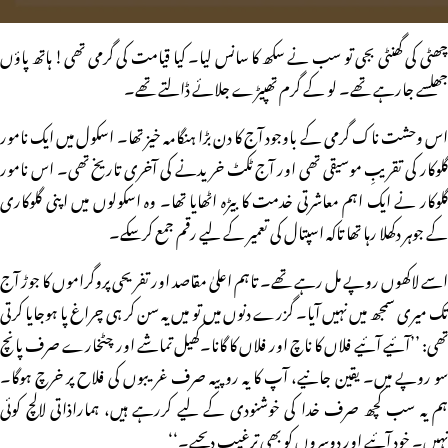
چھٹی کی گھنٹی بجی تو سب نے سکھ کا سانس لیا۔ کیا قیامت کی گرمی تھی! ہاتھ پاؤں
جھلسے جارہے تھے۔ لو کے گرم تھپیڑے جلائے ڈالتے تھے۔
اس وحشت ناک گرمی کے باوجود آج کا دن بڑا ہنگامہ خیز تھا۔ اسکول میں ایک نامور
گلوکار کی تقریبِ موسیقی تھی اور آج ٹکٹ خریدنے کی آخری تاریخ تھی۔ اس نامور
گلوکار نے ایک اہم معاشرتی خدمت کا بیڑہ اٹھایا تھا۔ وہ اسکولوں میں اپنی گلوکاری
کے جوہر دکھلا رہا تھا تاکہ اسپتال کی تعمیر کے لیے رقم جمع کرسکے۔
اسے لاکھوں روپے مل رہے تھے۔ تاہم اعلیٰ مقاصد اور تفریحی پروگراموں کا جوڑ آج
تک میری سمجھ میں نہیں آیا۔ گزرے دنوں میں تو میں یہ سن کر ہی چراغ پا ہوجایا کرتی
تھی: ’’آئیے آئیے فلاں کا ناچ اور فلاں کا گانا۔کھیل تماشے اور چٹخارے صرف پانچ
سو روپے میں۔ یقین جانیے، آپ کا یہ روپیہ صرف غریبوں کی فلاح پر خرچ ہوگا۔
ہم یہ سب کچھ صرف خدا کی خوشنودی کے لیے کررہے ہیں، ہماراذاتی لالچ کوئی
نہیں۔ خود آئیے اور دوسروں کو بھی ترغیب دیجیے۔‘‘