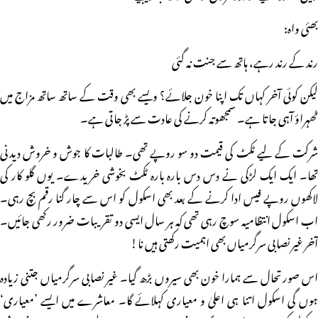
بھئی واہ:
رند کے رند رہے، ہاتھ سے جنت نہ گئی
لیکن کوئی آخر کہاں تک اپنا خون جلائے؟ ویسے بھی وقت کے ساتھ ساتھ مزاج میں
ٹھہراؤ آہی جاتا ہے۔ سمجھوتہ کرنے کی عادت سے پڑ جاتی ہے۔
شرکت کے لیے ٹکٹ کی قیمت دو سو روپے تھی۔ طالبات کا جوش و خروش دیدنی
تھا۔ ایک ایک لڑکی نے دس دس بارہ بارہ ٹکٹ بخوشی خریدے۔ یوں گلو کار کی
لاکھوں روپے فیس ادا کرنے کے بعد بھی اسکول کو اس سے چار گنا رقم بچ رہی۔
اب اسکول انتظامیہ سوچ رہی تھی کہ ہر سال ایسی دو تقریبات ضرور رکھی جائیں۔
آخر غیر نصابی سرگرمیاں بھی اہمیت رکھتی ہیں نا!
اس صورتحال سے ہمارا خون بھی سیروں بڑھ گیا۔ غیر نصابی سرگرمیاں جتنی زیادہ
ہوں گی اسکول اتنا ہی اعلیٰ و معیاری کہلائے گا۔ معاشرے میں ایسے ’معیاری‘