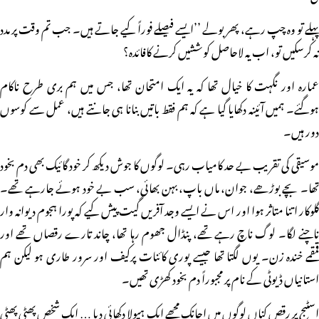
پہلے تو وہ چپ رہے، پھر بولے ’’ایسے فیصلے فوراً کیے جاتے ہیں۔ جب تم وقت پر مدد
نہ کرسکیں تو، اب یہ لاحاصل کوششیں کرنے کافائدہ؟
عمارہ اور نگہت کا خیال تھا کہ یہ ایک امتحان تھا، جس میں ہم بری طرح ناکام
ہوگئے۔ ہمیں آئینہ دکھایا گیا ہے کہ ہم فقط باتیں بنانا ہی جانتے ہیں، عمل سے کوسوں
دور ہیں۔
موسیقی کی تقریب بے حد کامیاب رہی۔ لوگوں کا جوش دیکھ کر خود گائیک بھی دم بخود
تھا۔ بچے بوڑھے، جوان، ماں باپ، بہن بھائی، سب بے خود ہوئے جارہے تھے۔
گلوکار اتنا متاثر ہوا اور اس نے ایسے وجد آفریں گیت پیش کیے کہ پورا ہجوم دیوانہ وار
ناچنے لگا۔ لوگ ناچ رہے تھے، پنڈال جھوم رہا تھا، چاند تارے رقصاں تھے اور
قمقمے خندہ زن۔ یوں لگتا تھا جیسے پوری کائنات پرکیف اور سرور طاری ہو لیکن ہم
استانیاں ڈیوٹی کے نام پر مجبوراً دم بخود کھڑی تھیں۔
اسٹیج پر رقص کناں لوگوں میں اچانک مجھے ایک ہیولا دکھائی دیا … ایک شخص پھٹی پھٹی