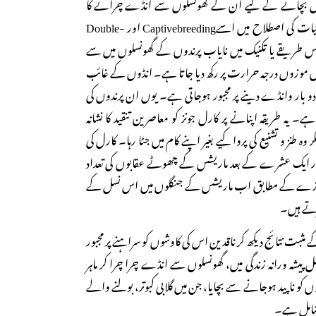
ل بچانے کے لیے ان کے گھونسلوں سے انڈے چرانے کا
متنازعہ طریقہ اختیار کیا۔ حیاتیات کی اصطلاح میں اسےCaptivebreeding اور Double-
تا ہے۔ اس طریقے یا تکنیک میں نایاب پرندوں کے گھونسلوں میں سے
میں موزوں درجہ حرارت پر رکھ دیا جاتا ہے۔ انڈوں کے غائب
 بار وانڈے دینے پر مجبور ہوجاتی ہے۔ یوں ان پرندوں کی
 یہ طریقہ اپنانے پر کارل جونز کو معاصرین تنقید کا نشانہ
وہ طنز و تشنیع کی پروا کیے بغیر اپنے کام میں جٹا رہا۔ کارل کی
ر ایک عشرے کے بعد ماریشس کے چھوٹے عقابوں کی تعداد
 اندازے کے مطابق اب ماریشس کے جنگلوں میں اس نسل کے
تے ہیں۔
مثبت نتائج دیکھ کر ناقدین اس کی کاوشوں کو سراہنے پر مجبور
پیشہ ورانہ زندگی میں، گھونسلوں سے انڈے چرا چرا کر ماہر
 کو ناپید ہوجانے سے بچایا، جن میں گلابی کبوتر، بولنے والے
 شامل ہے۔