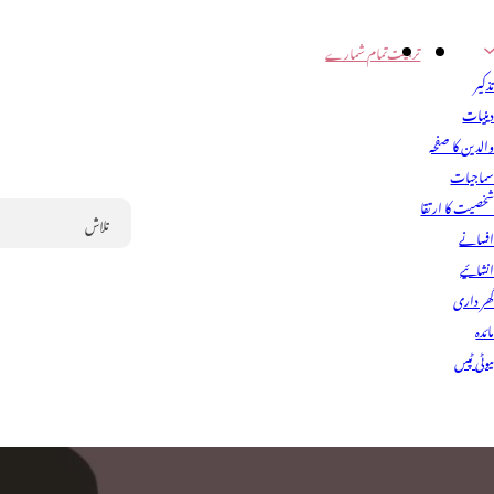
تربیت
تمام شمارے
ذکیر
ینیات
الدین کا صفحہ
ماجیات
خصیت کا ارتقا
فسانے
Search
نشائیے
ھر داری
ائدہ
یوٹی ٹپس