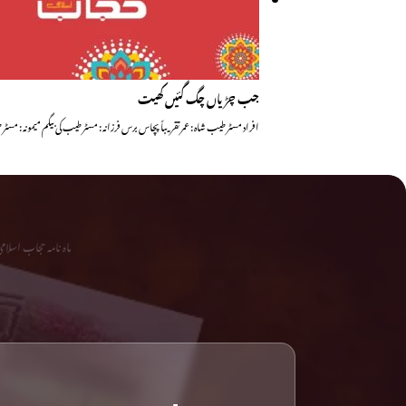
جب چڑیاں چگ گئیں کھیت
افراد مسٹر طیب شاہ : عمر تقریباً پچاس برس فرزانہ : مسٹر طیب کی بیگم میمونہ : مس
ماہ نامہ حجاب اسلا