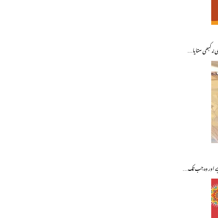
ی نہ کبھی ستایا…
 ہے اور وہ جب تک…