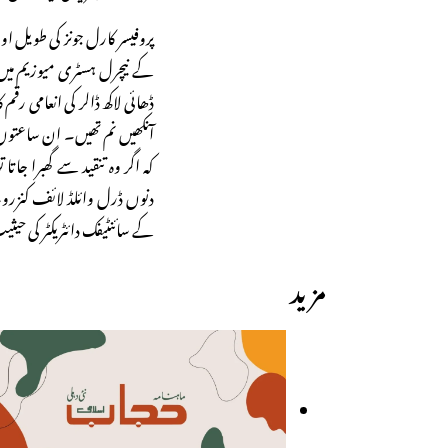
پروفیسر کارل جونز کی طویل 
کے نیچرل ہسٹری میوزیم میں 
ڈھائی لاکھ ڈالر کی انعامی رق
آنکھیں نم تھیں۔ ان ساعتوں 
کہ اگر وہ تنقید سے گھبرا جاتا
دنوں ڈرل وائلڈ لائف کنزر
کے سائنٹیفک دائٹریکٹر کی ح
مزید