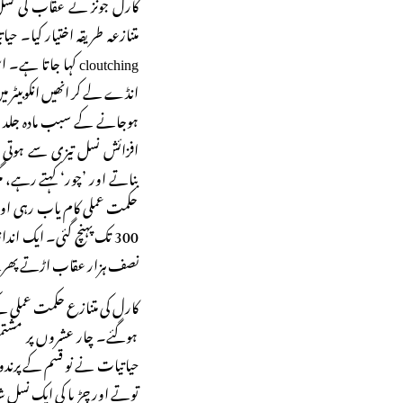
کارل جونز نے عقاب کی نس
cloutching کہا جا
انڈے لے کر انھیں انکوبیٹر 
ہوجانے کے سبب مادہ جلد دو
افزائش نسل تیزی سے ہوتی ہے۔
بناتے اور ’چور‘ کہتے رہے، مگر 
حکمت عملی کام یاب رہی او
300 تک پہنچ گئی۔ ایک
نصف ہزار عقاب اڑتے پھر
کارل کی متنازع حکمت عملی کے 
ہوگئے۔ چار عشروں پر مشتمل 
حیاتیات نے نو قسم کے پرندوں
توتے اور چڑیا کی ایک نسل