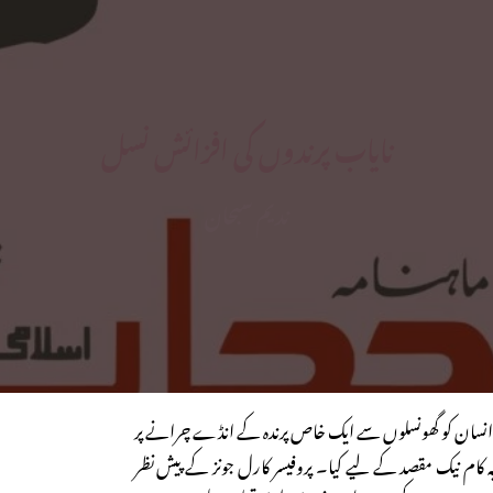
نایاب پرندوں کی افزائش نسل
ندیم سبحان
ک انسان کو گھونسلوں سے ایک خاص پرندہ کے انڈے چرانے پر
ہ کام نیک مقصد کے لیے کیا۔ پروفیسر کارل جونز کے پیش نظر