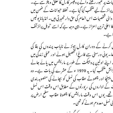
تیات پر عبور رکھنے والے پروفیسر کارل کا تعلق ویلز سے ہے۔
پرائز کے لیے منتخب کیا گیا ہے۔ تحفظ حیوانات کے ضمن میں
الی شخصیات اس انعام کی حق دار ٹھہرتی ہیں۔ انڈیانا پولیس
کا اعلیٰ ترین اعزاز ہے۔ یہی وجہ ہے کہ اسے ’نوبل پرائز آف
تا ہے۔
ل کرنے کے دوران کارل جونز نے نایاب پرندوں کی بقا کی
 تھا۔ یونی ورسٹی سے فارغ التحصیل ہونے اور عملی زندگی میں
 اپنے اولین پروجیکٹ کے طور پر ماریشس میں پائے جانے
والے چھوٹے عقاب کی افزائش منتخب کیا۔ یہ 1970 ء کے عشرے کی بات ہے۔ وہ
میں پہنچا اور چھوٹے عقاب کی نسل کو بچانے کی منصوبہ بندی
ات کے اداروں کی رپورٹوں کے مطابق اس وقت اس نسل
ے، یوں اس وقت ماریشس کا چھوٹا عقاب سطح ارض پر
س کی نسل معدوم ہونے کو تھی۔