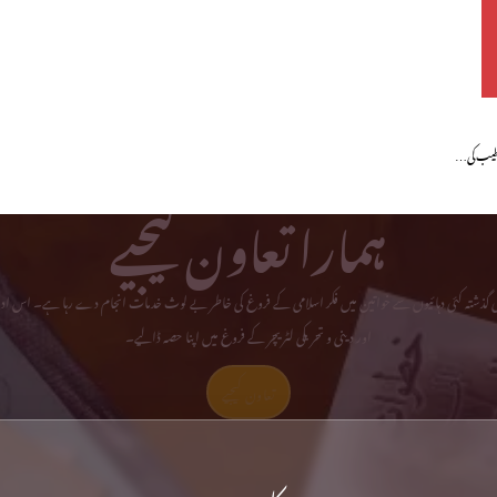
ٹر طیب کی…
ہمارا تعاون کیجیے
می گذشتہ کئی دہائیوں سے خواتین میں فکر اسلامی کے فروغ کی خاطر بے لوث خدمات انجام دے رہا ہے۔ اس ادا
اور دینی و تحریکی لٹریچر کے فروغ میں اپنا حصہ ڈالیے۔
تعاون کیجیے