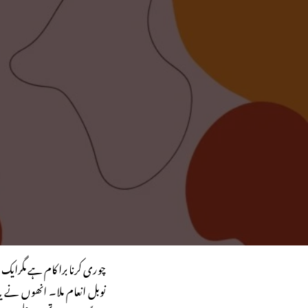
چوری کرنا برا کام ہے مگرای
نوبل انعام ملا۔ انھوں نے ی