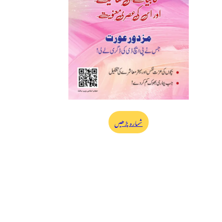
شمارہ پڑھیں