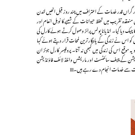
اور گراں قدر خدمات کے اعتراف میں چند روز قبل انھیں لندن
منعقدہ تقریب میں تحفظ حیوانات کے شعبے کا نوبل انعام اور
م کا چیک دیا گیا۔ انڈیانا پولس پرائز وصول کرتے ہوئے کارل کی
کو اس نے زندگی کے یادگار ترین لمحات قرار دیتے ہوئے کہا
 تو یہ موقع اس کی زندگی میں کبھی نہ آتا۔ پروفیسر کارل جونز ان
ویشن کے چیف سائنٹسٹ اور ماریشس وائلڈ لائف فاؤنڈیشن
یثیت سے خدمات انجام دے رہے ہیں۔lll