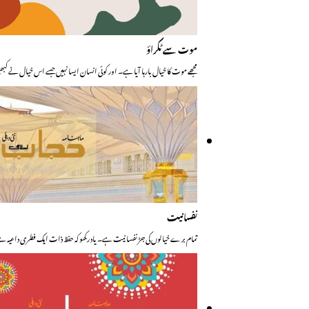
موت سے ٹکراؤ
مجھے موت کا خیال بارہا آیا ہے۔ اور کوئی انسان ایسا نہیں جسے اس خیال نے کبھ
نفسانیت
تمام برے خیالوں کی جڑ نفسانیت ہے۔ یاد رکھو کہ حفظ ذات ایک فطری داعیہ