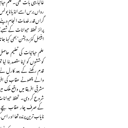
غالباً یہی بات تھی۔ علم حیا
رواں برس اسے انڈیانا پولس 
گراں قدر خدمات انجام دینے و
پرائز تحفظ حیوانات کے شعبے 
اینیمل کنزرویشن‘ بھی کہا جا
علم حیاتیات کی تعلیم حاص
کوششوں کو اپنا مقصد بنا لیا
قدم رکھنے کے بعد کارل نے
مشرقی افریقا میں واقع ملک 
شروع کر دی۔ تحفظ حیوان
کے صرف چار عقاب بچے تھ
نایاب ترین پرندہ تھا اور ا