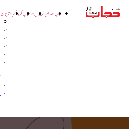
اداریہ
خصوصی تحریریں
بزم حجاب
فکر و آگہی
متفرقات
ت
د
و
س
ش
ا
ا
گ
م
ب