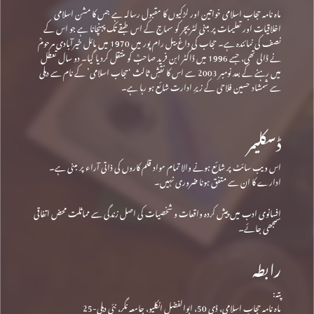
ماہ نامہ حجاب اسلامی خواتین اور لڑکیوں کا مقبول رسالہ ہے جس کا مشن اسلامی
اخلاقیات اور تعلیمات پر مبنی لٹریچر کو سماج کے اس طبقے تک پہنچانا ہے جو اس کے
نصف کی نمائندہ ہے۔ حجاب کی داغ بیل رام پور میں 1970 میں مائل خیرآبادی مرحومؒ
نے ڈالی تھی، جسے 1996 میں ڈاکٹر ابن فرید صاحبؒ کو منتقل کردیا گیا۔ دو سال تعطل
میں رہنے کے بعد نومبر 2003 سے اس کا نقشِ ثالث ‘حجاب اسلامی’ کے نام سے دہلی
سے شمشاد حسین فلاحی کے زیرِ ادارت شائع ہو رہا ہے۔
ڈسکلیمر
اس ویب سائٹ پر شائع ہونے والا تمام مواد قلم کاروں کی ذاتی آراء پر مبنی ہے۔
ادارے کا ان سے متفق ہونا ضروری نہیں۔
افسانوی ادب میں پیش کردہ واقعات و شخصیات کی اصل زندگی سے مماثلت محض اتفاقی
سمجھی جائے۔
رابطہ
پتہ:
ماہ نامہ حجاب اسلامی، ڈی 50، ابوالفضل انکلیو، جامعہ نگر، نئی دہلی-25