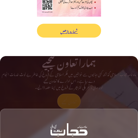
شمارہ پڑھیں
ہمارا تعاون کیجیے
ماہ نامہ حجاب اسلامی گذشتہ کئی دہائیوں سے خواتین میں فکر اسلامی کے فروغ کی خاطر بے لوث خدمات انجام
دے رہا ہے۔ اس ادارے کا تعاون کیجیے
اور دینی و تحریکی لٹریچر کے فروغ میں اپنا حصہ ڈالیے۔
تعاون کیجیے