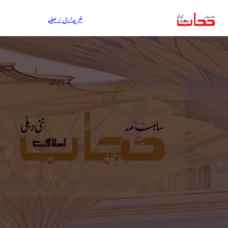
خریداری / عطیہ
نبیﷺ اپنے گھر میں
ماخوذ