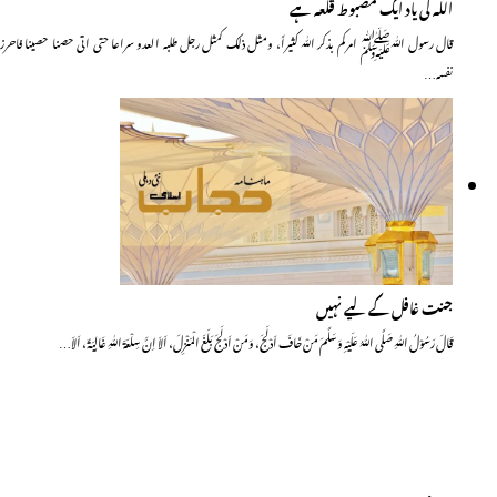
اللہ کی یاد ایک مضبوط قلعہ ہے
قال رسول اللّٰہﷺ امرکم بذکر اللّٰہ کثیراً، ومثل ذلک کمثل رجل طلبہ العدو سراعا حتی اتی حصنا حصینا فاحرز
نفسہ…
جنت غافل کے لیے نہیں
قَالَ رَسُوْلُ اللّٰہِ صَلَّی اللّٰہُ عَلَیْہِ وَسَلَّمَ مَنْ خَافَ اَدْلَجَ، وَمَنْ اَدْلَجَ بَلَغَ الْمَنْزِلَ، اَلاَ اِنَّ سِلْعَۃَ اللّٰہِ غَالِیَۃٌ، اَلاَ…