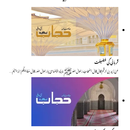
قربانی کی فضیلت
عَنْ زَیْد بِنْ اَرْقَمْ قَالَ قَالَ اَصْحَابُ رَسُوْلُ اللّٰہِ ﷺ مَا ہٰذَہٖ الْاُضَاحِیْ یَا رَسُوْلَ اللّٰہِ، قَالَ سُنَّۃُ اَبِیْکُمْ اِبْرَاہِیْمَ…