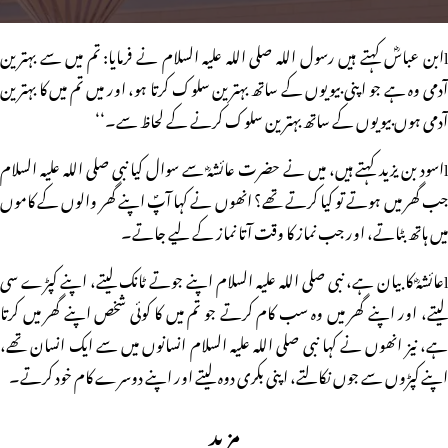
lابن عباسؓ کہتے ہیں رسول اللہ صلی اللہ علیہ السلام نے فرمایا: تم میں سے بہترین
آدمی وہ ہے جو اپنی بیویوں کے ساتھ بہترین سلوک کرتا ہو، اور میں تم میں کا بہترین
آدمی ہوں بیویوں کے ساتھ بہترین سلوک کرنے کے لحاظ سے۔‘‘
lاسود بن یزید کہتے ہیں، میں نے حضرت عائشہؓ سے سوال کیا نبی صلی اللہ علیہ السلام
جب گھر میں ہوتے تو کیا کرتے تھے؟ انھوں نے کہا آپؐ اپنے گھر والوں کے کاموں
میں ہاتھ بٹاتے، اور جب نماز کا وقت آتا نماز کے لیے جاتے۔
lعائشہؓ کا بیان ہے، نبی صلی اللہ علیہ السلام اپنے جوتے ٹانک لیتے، اپنے کپڑے سی
لیتے، اور اپنے گھر میں وہ سب کام کرتے جو تم میں کا کوئی شخص اپنے گھر میں کرتا
ہے، نیز انھوں نے کہا نبی صلی اللہ علیہ السلام انسانوں میں سے ایک انسان تھے،
اپنے کپڑوں سے جوں نکالتے، اپنی بکری دوہ لیتے اور اپنے دوسرے کام خود کرتے۔
مزید