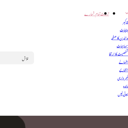
تربیت
تمام شمارے
ذکیر
ینیات
الدین کا صفحہ
ماجیات
خصیت کا ارتقا
فسانے
Search
نشائیے
ھر داری
ائدہ
یوٹی ٹپس