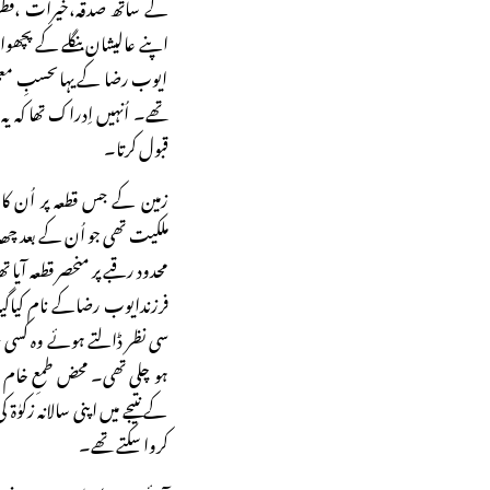
کے ساتھ صدقہ،خیرات ،فطرہ 
اپنے عالیشان بنگلے کے پچھو
ایوب رضا کے یہاںحسبِ معمول
تھے۔ اُنہیں اِدراک تھا کہ یہ
قبول کرتا۔
زمین کے جس قطعہ پر اُن کا ا
ملکیت تھی جو اُن کے بعد چ
محدود رقبے پر منحصر قطعہ آی
فرزندایوب رضاکے نام کیاگیا
سی نظر ڈالتے ہوئے وہ کسی خ
ہو چلی تھی۔ محض طمعِ خام و 
کے نتیجے میں اپنی سالانہ زک
کروا سکتے تھے۔