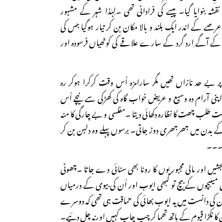
 نقشہ بنوایا گیا۔ پیسے کی فرادانی تھی ۔لِہٰذا شہر کے مشہور
 عرصے کے اندر ایک بلند و بالا مکان بن کر تیار ہوگیا جس کی
ے آگے ِارد گرد کے سارے علاقے کی کوٹھیاں فرسودہ اور
 پر بے حد نازاں تھیں مگر سارامزہ اُس وقت کرکرا ہوکر رہ
اپنی آرام دہ وسیع و عریض خواب گاہ کی کھڑکی سے نیچے اُس
ت طلب چھت کا نظارہ دکھائی دیتا ۔مفلسی و بے چارگی کا منہ
اُن کے بدن میں جھرجھری دوڑ جاتی۔ برسوں پہلے وہ دلہن بن کر
۔۔۔۔۔
نجشیں اور مالی مجبوریوں کا رونا بھی سنائی دے جاتا ۔چھوٹی
میںبچوں کے بیچ تو کبھی ایوب اور اُن کی بیوی کے درمیاں
ُن کی دانست میں یہ ایوب بھائی کی حماقت ہی تھی کہ دوسرے
ن کا ٹکڑا قیوم کے ہاتھ تھما کر چپ چاپ کہیں اورنہ چل دئیے۔