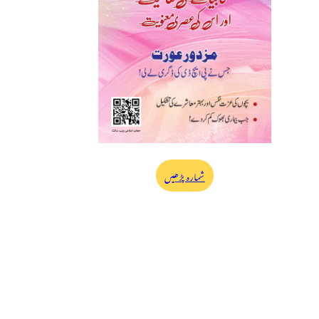
شمارہ پڑھیں