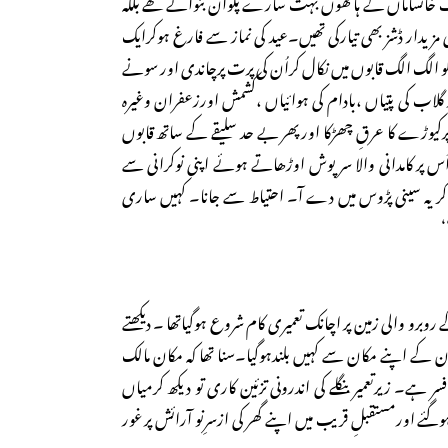
 صرف خانساماں کے ہاتھوں بہت سارے پکوان بنوائے تھے بلکہ
مزیدار ڈشز بھی تیارکی تھیں۔عید کی نماز سے فارغ ہوکرایک
الگ الگ قابوں میں نکال کراُن کی پرت پرچاندی اور سونے
اب کی پتیاں ،بادام کی ہوائیاں ،کشمش اورزعفران وغیرہ
 پرکیوڑے کا عرقِ چھڑکا اورپھر بے حد سلیقے کے ساتھ قابوں
اُس پر کامدانی والا سر پوش اوڑھاتے ہوئے اپنی نوکرانی سے
یہ سینی پڑوس میں دے آ۔ احتیاط سے جانا۔ کہیں ساری
‘
روبرو والی زمین پر اچانک تعمیری کام شروع ہوگیاتھا ۔ دیکھتے
اُن کے اپنے مکان سے کہیں بلندہوگیا۔سنا تھا کہ مکان مالک
ر ہے۔ زیرتعمیر بنگلے کی اندرونی تزئین کاری تو دیکھ کرمیاں
ے اورمستقبلِ قریب میں اپنے گھر کی ازسرِنو آرائش پر غور