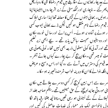
نے کے بعد چار بھائیوں کے مقابلے میں قیوم رضاکانجی کاروبارچل
ھر گئے ۔ ناچاری اور تنگدستی کے زیر اثر چاروں بہنیںاپنااپنا
جبور ہوئیں۔ بھائی بہنوں کے آپس کا معاملہ تھالہٰذا ساری املاک
ر قیوم رضاکے نام منتقل ہو گئیں لیکن بڑے بھائی ایوب کسی
 ہونے پر آمادہ نہ ہوئے۔ اُس پرانے اورسا ل خوردہ مکان
 اور دو بیٹیوں سمیت رہائش پذیر تھے ۔ بچے ابھی زیر تعلیم
ھے اور آمدنی کا کوئی معقول ذریعہ بھی نہیں تھا۔ ٹوٹی پھوٹی ہی
 تو میسر تھی۔مکان بیچ کر بے چارے کہاں جاتے آخر ۔
طعہ قیوم کی دسترس میں آنے سے رہ گیا اوراس وسیع و عریض
نگلہ بنوانے کا ان کا دیرینہ خواب شرمندۂ تعبیر نہ ہو سکا۔
کہ سرے سے اِس زمین کوبیچ کر کسی دوسرے علاقے میں مکان
پنی موروثی جائیداد بیچنے کے حق میںنہیں تھے۔ بیگم صاحبہ جلد از
کہلانے کے لئے اُتاؤلی ہو رہی تھیں۔چنانچہ جتنا رقبہ ہاتھ لگا
دلِ ناخواستہ ایک ماہر معمار کی خدمات حاصل کی گئیں اور