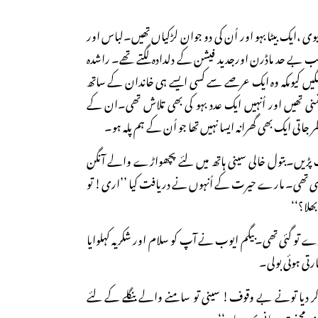
یوی ،ایک بیٹا بہو اور اُن کی دو جوان لڑکیاں تھیں۔لباس اور
 حد ماڈرن اورجدید فیشن کے دلدادہ لگتے تھے۔ راشدہ
لگیں کیوںکہ وہ ایک عرصے سے کسی ایسے ہی خاندان کے ساتھ
منی تھیں اور اُنہیں ایک عدد بہو کی بھی تلاش تھی۔ان کے
جاتی ایک بھی گھرانہ ایسا نہیں تھا جو اُن کے ہم پلہ ہو۔
ک پڑیں۔بتول خالی سینی ہاتھ میں لئے پچھواڑے والے آنگن
تھی۔ مارے حیرت کے اُنہوں نے دریافت کیا ’’اری! تو
ھلا؟‘‘
 تو گئی تھی۔بیگم ایوب نے آپ کو سلام اور شکریہ کہلوایا
رتی ہوئی بولی۔
 کر دیا تونے بے وقوف! سینی تو سامنے والے بنگلے کے لئے
محنت پر پانی پھیر دیا۔‘‘