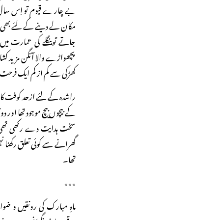
بے چارے قیوم تو اِس سال 
مکان لے دینے کے لئے بھی آ
جاتے توبنگلے کی عمارت میں 
پچھواڑے والا آنگن مزید کشاد
کھڑکی سے کم از کم ایک فرحت بخ
راشدہ کے لئے ازحد کوفت کا ب
کے بیچوں بیچ موجود تھا اور 
سخت ہدایت دے رکھی تھی ک
گھرانے سے کوئی تعلق رکھنا نہ
تھا۔
٭٭٭
ماہِ مبارک کی رونقیں و ضوا