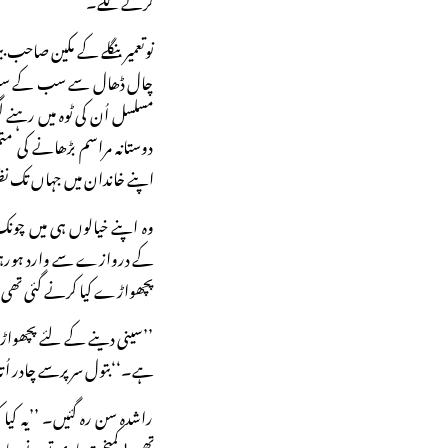
نوتعمیر بنگلے کے مکین صاحب ب
چال ڈھال سے سب کے سب بے
مسلسل اُن کی ٹوہ میں رہنے 
دوستانہ مراسم بڑھانے کی مت
اپنے خاندان میں جہاں تک نظر 
وہ اپنے خیالوں ہی میں چون
کے دروازے سے وارد ہورہی 
پچھواڑے کیا کرنے گئی تھی ب
’’سینی دینے کے لئے پچھواڑے
ہے۔‘‘بتول سر پرسے چادر اُتا
راشدہ سن رہ گئیں۔ ’’یہ کیا
تھی ! کمبخت ماری تونے ساری 