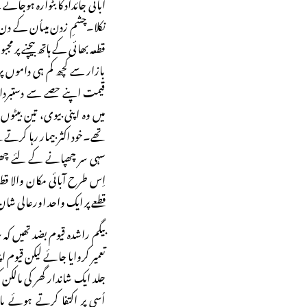
آبائی جائداد کا بٹوارہ ہوجا
نکلا۔چشمِ زدن میںاُن کے دن پ
قطعہ بھائی کے ہاتھ بیچنے پر م
بازار سے کچھ کم ہی داموں پ
قیمت اپنے حصے سے دستبردار
میں وہ اپنی بیوی، تین بیٹوں
تھے۔خود اکثر بیمار رہا کرتے ت
سہی سر چھپانے کے لئے چھت
اِس طرح آبائی مکان والا ق
قطعے پر ایک واحد اورعالی شان ب
بیگم راشدہ قیوم بضد تھیں 
تعمیر کروایا جائے لیکن قیوم ا
جلد ایک شاندار گھر کی مالکن 
اُسی پر اکتفا کرتے ہوئے با