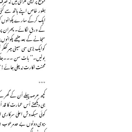
موقع پر اپنی نگرانی میں نہ
بطور خاص اپنے ہاتھ سے کئی 
ایک کرکے سارے پکوانوں کو 
کے ورق لگائے۔ پھران پر گل
سجانے کے بعد میٹھے پکوانوں
کوایک بڑی سی سینی میںرکھکر 
بولیں۔’’ بات سن ۔۔۔جاکر 
محنت اکارت نہ چلی جائے!‘
٭٭٭
کچھ عرصہ پہلے اُن کے گھر کے 
ہی دیکھتے اُس عمارت کا قد 
کوئی سبکدوش اعلیٰ سرکاری افس
بیوی دونوں بے حدمرعوب ہوگئ
کرنے لگے۔