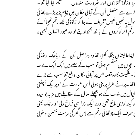
وزکوٰۃ محتاجوں اور ضرورت مندوں میںتقسیم کیا گیا تھا۔
اڑے سے متصل اُن کے آبائی مکان میں قیام پزیر بڑے بھائی
 بہ نفسِ نفیس تشریف لے جا کر زکوٰۃ کی کچھ رقم تھما آئے
 رقم اگر نوکروں کے ہا تھ بھجوادیتے تو وہ غیور انسان کبھی نہ
پناعالیشان بنگلہ کھڑا تھاوہ دراصل اُن کے ا باملِک رضاکی
ھہ بچوں میں منقسم ہوئی تو سب کے حصے میں ایک ایک بے حد
ا تھا۔ملکیت کاوہ قطعہ جس پر آبائی مکان واقع تھا سب سے بڑے
تھا۔پرانے طرز پر بنی ہوئی اُس عمارت کے اوپر ایک اُچٹتی
یال میں ڈوب گئے جوپچھلے سال کے مقابلے میں مزید بوسیدہ
کینہ توزی مانع تھی ورنہ ایک ذرا سی فراخ دلی او ر نیک نیتی
وٰۃ کی صرف ایک چوتھائی رقم سے اِس گھر کی مرمت بحسن و خوبی