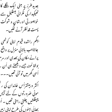
جدیدطرز پر مبنی ایک بنگلے کا
ٹھیکیدارکی نگرانی میںقلیل سے
خوبصورتی اورشان و شوکت ک
پست قدنظر آنے لگیں۔
بیگم راشدہ قیوم اپنی کوٹھی
جاتاجب بالائی منزل پر واقع 
پرانے مکان کی بھدی اور مرم
بولتا نمونہ جسے د یکھتے ہی 
اُسی گھر میں تو آئی تھیں۔
اکثر و بیشتراُس خاندان کی ر
موٹی ضرورتوں کے لئے آپس 
چپقلشیں چلتی رہتی تھیں ۔ ا
بھائی بہنوں کی طرح اپنی زمی