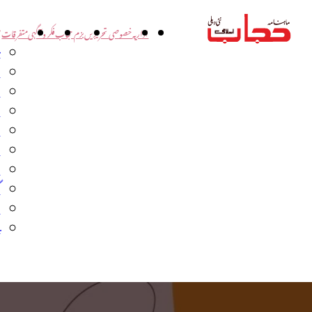
اداریہ
خصوصی تحریریں
بزم حجاب
فکر و آگہی
متفرقات
ت
د
و
س
ش
ا
ا
گ
م
ب