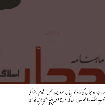
ندامت
پروفیسر شاہدہ شاہین
اور ربِّ دوجہاں کی بندہ نوازیاں عروج پر تھیں۔قیوم رضا کی
خوب چمک رہا تھا۔ہر برس کی طرح اس دفعہ بھی بڑی فیاضی