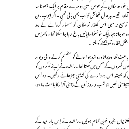
خوردہ مکان کے عوض کسی دوسرے مقام پر ایک چھوٹا سا
مادہ تھے۔بہرحال گنجائش تواب بھی باقی تھی ۔اگر ایوب مان
توسیع نہ سہی اُس کھنڈر نمامکان کو مسمار کروانے کے بعد
ہ ہوجاتاجہاںایک خوشنماساپائیں باغ بنایا جا سکتا تھا۔ پھراِس
ش نظارہ تودیکھنے کو ملتا۔
اعث تھا وہ پرانا دروازہ جو احاطے کو منقسم کرنے والی دیوار
دونوں گھروں کے صحن میں کھلتا تھا۔راشدہ نے اپنے نوکروں کو
ہ ہمیشہ اس دروازے کی کنڈی چڑھائے رکھیں۔ وہ اُس
یںچاہتی تھیں جو شب و روز اُن کے ذہنی آزار کا باعث بنا ہوا
فشانیاں بخیرو خوبی تمام ہوئیں۔راشدہ نے اِس بار عید کے