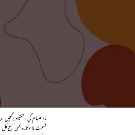
ماہ صیام کی رحمتیںو برکتیں 
قسمت کا ستارہ بھی آج کل 