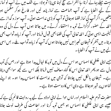
بہت حیلے بہانے کرتا رہا آخر اسے سچ کہنا ہی پڑا تو بولا: بے شک میں نے آپ کو نماز
کے لیے اٹھایا ہے کہ آپ جماعت سے نماز پڑھ لیں اور فارغ ہوکر مطمئن ہو
بیٹھیں۔ اگر آپ کی نماز قضا ہوجاتی تو آپ کو بڑی ندامت ہوتی۔ آپ سوز و گداز سے
اللہ کے حضور گڑگڑاتے توبہ و استغفار کرتے۔ میں جانتا ہوں آپ کے دل کی وہ
کیفیت ایسی ہوتی کہ اللہ تعالیٰ آپ کی قضا بھی قبول فرماتا اور آپ کو زیادہ ثواب بھی
دیتا۔ میں آخر کوشیطان ٹھیرا میں نہیں چاہتا ہوں کہ آپ کو زیادہ ثواب ملے۔ بس اسی
لیے میں نے آپ کو اٹھایا۔
جسے اپنی غلطی کا احساس ہو اس کے دل میں توبہ کا خیال پیدا ہوتا ہے اور جس کی توبہ
دل سے ہو پھر اللہ تعالیٰ اس کا گناہ معاف نہیں فرماتا بلکہ اس سے کچھ سوا بھی دیتا
ہے۔ شیطان بالکل نہیں چاہتا کہ آدمی میں ندامت کا احساس پیدا ہو۔ جو اپنے
گناہوں پر شیر ہوجاتا ہے وہی اس کا دوست ہوتا ہے۔
حضرت آدم علیہ السلام اور اماں حوا نے اپنی اولاد کے لیے یہ روایت قائم کی ہے کہ
جیسے ہی اپنی غلطی کا احساس ہو ہمیں توبہ کرنا اور اطاعت کی طرف لوٹ جانا