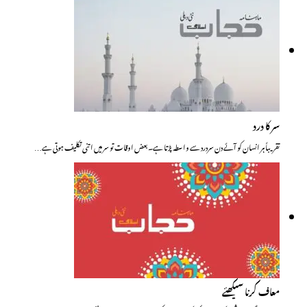
سر کا درد
تقریباً ہر انسان کو آئے دن سردرد سے واسطہ پڑتا ہے۔ بعض اوقات تو سر میں اتنی تکلیف ہوتی ہے…
معاف کرنا سیکھئے