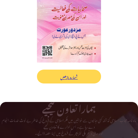
شمارہ پڑھیں
ہمارا تعاون کیجیے
ماہ نامہ حجاب اسلامی گذشتہ کئی دہائیوں سے خواتین میں فکر اسلامی کے فروغ کی خاطر بے لوث خدمات انجام
دے رہا ہے۔ اس ادارے کا تعاون کیجیے
اور دینی و تحریکی لٹریچر کے فروغ میں اپنا حصہ ڈالیے۔