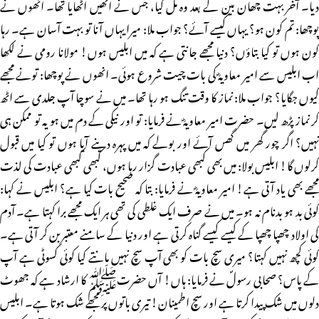
دیا۔ آخر بہت چھان بین کے بعد وہ مل گیا، جس نے انھیں اٹھایا تھا۔ انھوں نے
پوچھا: تم کون ہو؟ یہاں کیسے آئے؟ جواب ملا: میرا یہاں آنا تو بہت آسان ہے۔ رہا
کون ہوں تو کیا بتاؤں؟ دنیا مجھے جانتی ہے کہ میں ابلیس ہوں! مولانا رومی نے لکھا
اب ابلیس سے امیر معاویہؓ کی بات چیت شروع ہوئی۔ انھوں نے پوچھا: تونے مجھے
کیوں جگایا؟ جواب ملا: نماز کا وقت تنگ ہو رہا تھا۔ میں نے سوچا آپ جلدی سے اٹھ
کر نماز پڑھ لیں۔ حضرت امیر معاویہؓ نے فرمایا: تو اور نیکی کے دم میں ہو یہ تو ممکن ہی
نہیں؟ اگر چور گھر میں گھس آئے اور بولے کہ میں پہرہ دینے آیا ہوں تو کیا میں قبول
کرلوں گا! ابلیس بولا: میں بھی کبھی عبادت گزار رہا ہوں، کبھی کبھی عبادت کی لذت
مجھے بھی یاد آتی ہے! امیر معاویہؓ نے فرمایا: بتا کہ صحیح بات کیا ہے؟ ابلیس نے کہا:
کوئی بد ہو بدنام نہ ہو۔ میں نے صرف ایک غلطی کی تھی ہر ایک مجھے برا کہتا ہے۔ آدم
کی اولاد چھپا چھپا کے کیسے کیسے گناہ کرتی ہے اور دنیا کے سامنے معتبربن کر آتی ہے۔
کوئی کچھ نہیں کہتا؟ میری سچ بات کو بھی آپ سچ نہیں مانتے کیا کوئی کسوٹی ہے آپ
کے پاس؟ صحابی رسولؐ نے فرمایا: ہاں! آں حضرتﷺ کا ارشاد ہے کہ جھوٹ
دلوں میں شک پیدا کرتا ہے اور سچ اطمینان! تیری باتوں پر مجھے شک ہوتا ہے۔ ابلیس