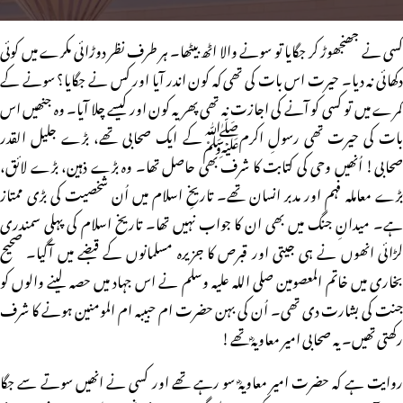
کسی نے جھنجھوڑ کر جگایا تو سونے والا اٹھ بیٹھا۔ ہر طرف نظر دوڑائی مکرے میں کوئی
دکھائی نہ دیا۔ حیرت اس بات کی تھی کہ کون اندر آیا اور کس نے جگایا؟ سونے کے
کمرے میں تو کسی کو آنے کی اجازت نہ تھی پھر یہ کون اور کیسے چلا آیا۔ وہ جنھیں اس
بات کی حیرت تھی رسولِ اکرمﷺکے ایک صحابی تھے، بڑے جلیل القدر
صحابی! اُنھیں وحی کی کتابت کا شرف بھی حاصل تھا۔ وہ بڑے ذہین، بڑے لائق،
بڑے معاملہ فہم اور مدبر انسان تھے۔ تاریخِ اسلام میں اُن شخصیت کی بڑی ممتاز
ہے۔ میدانِ جنگ میں بھی ان کا جواب نہیں تھا۔ تاریخ اسلام کی پہلی سمندری
لڑائی انھوں نے ہی جیتی اور قبرص کا جزیرہ مسلمانوں کے قبضے میں آگیا۔ صحیح
بخاری میں خاتم المعصومین صلی اللہ علیہ وسلم نے اس جہاد میں حصہ لینے والوں کو
جنت کی بشارت دی تھی۔ اُن کی بہن حضرت ام حبیبہ ام المومنین ہونے کا شرف
رکھتی تھیں۔ یہ صحابی امیر معاویہؓ تھے!
روایت ہے کہ حضرت امیر معاویہؓ سو رہے تھے اور کسی نے انھیں سوتے سے جگا