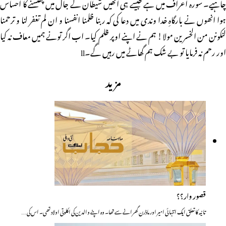
چاہیے۔ سورہ اعراف میں ہے جیسے ہی انھیں شیطان کے جال میں پھنسنے کا احساس
ہوا انھوں نے بارگاہِ خدا وندی میں دعا کی کہ ربنا ظلمنا انفسنا و ان لم تغفر لنا و ترحمنا
لنکونن من الخسرین مولا! ہم نے اپنے اوپر ظلم کیا۔ اب اگر تونے ہمیں معاف نہ کیا
اور رحم نہ فرمایا تو بے شک ہم گھاٹے میں رہیں گے۔ll
مزید
قصور وار؟؟
تانیہ کا تعلق ایک انتہائی امیر اور ماڈرن گھرانے سے تھا۔ وہ اپنے والدین کی اکلوتی اولاد تھی۔ اس کی…