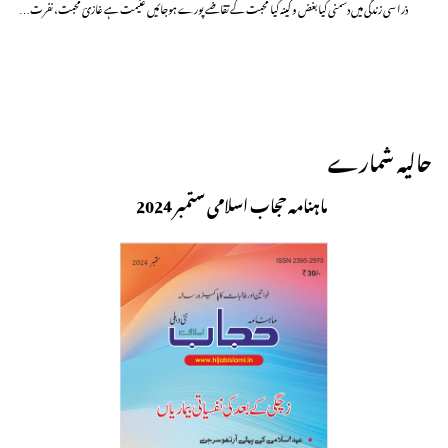
ذرا سی زندگی میں دشمنی کیا بغض و کینہ کیا محبت کے تقاضے پورے ہوجائیں غنیمت ہے غازیؔ محبت، نفرت…
حالیہ شمارے
ماہنامہ حجاب اسلامی ستمبر 2024