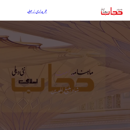
خریداری / عطیہ
ندامت
شاہ بلیغ الدین