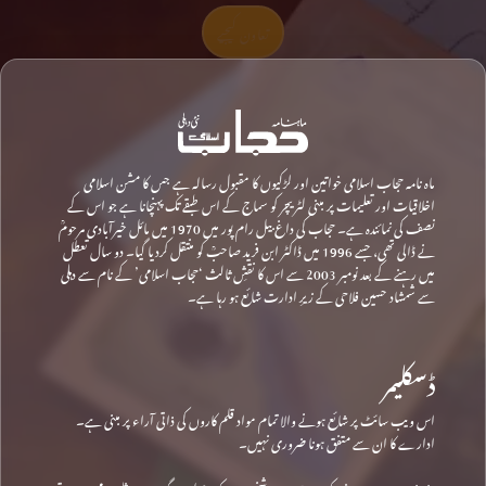
تعاون کیجیے
ماہ نامہ حجاب اسلامی خواتین اور لڑکیوں کا مقبول رسالہ ہے جس کا مشن اسلامی
اخلاقیات اور تعلیمات پر مبنی لٹریچر کو سماج کے اس طبقے تک پہنچانا ہے جو اس کے
نصف کی نمائندہ ہے۔ حجاب کی داغ بیل رام پور میں 1970 میں مائل خیرآبادی مرحومؒ
نے ڈالی تھی، جسے 1996 میں ڈاکٹر ابن فرید صاحبؒ کو منتقل کردیا گیا۔ دو سال تعطل
میں رہنے کے بعد نومبر 2003 سے اس کا نقشِ ثالث ‘حجاب اسلامی’ کے نام سے دہلی
سے شمشاد حسین فلاحی کے زیرِ ادارت شائع ہو رہا ہے۔
ڈسکلیمر
اس ویب سائٹ پر شائع ہونے والا تمام مواد قلم کاروں کی ذاتی آراء پر مبنی ہے۔
ادارے کا ان سے متفق ہونا ضروری نہیں۔