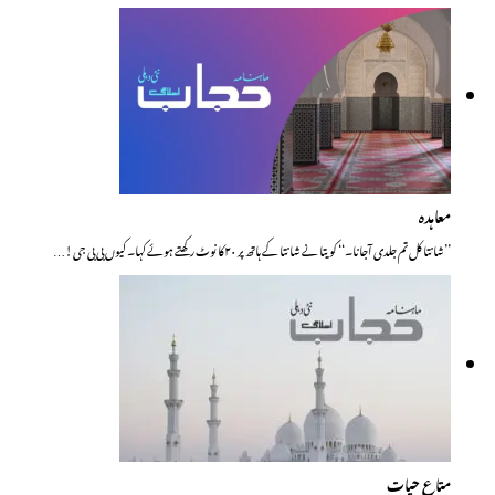
معاہدہ
’’شانتا کل تم جلدی آجانا۔‘‘ کویتا نے شانتا کے ہاتھ پر ۲۰کا نوٹ رکھتے ہوئے کہا۔ کیوں بی بی جی!…
متاعِ حیات