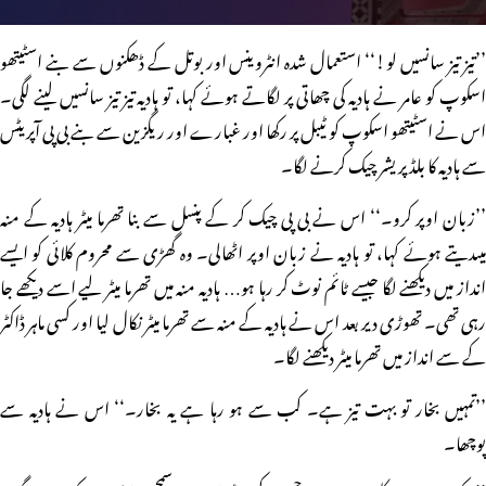
’’تیز تیز سانسیں لو!‘‘ استعمال شدہ انٹروینس اور بوتل کے ڈھکنوں سے بنے اسٹیتھو
اسکوپ کو عامر نے ہادیہ کی چھاتی پر لگاتے ہوئے کہا، تو ہادیہ تیز تیز سانسیں لینے لگی۔
اس نے اسٹیتھو اسکوپ کو ٹیبل پر رکھا اور غبارے اور ریگزین سے بنے بی پی آپریٹس
سے ہادیہ کا بلڈ پریشر چیک کرنے لگا۔
’’زبان اوپر کرو۔‘‘ اس نے بی پی چیک کر کے پنسل سے بنا تھرما میٹر ہادیہ کے منہ
میںدیتے ہوئے کہا، تو ہادیہ نے زبان اوپر اٹھالی۔ وہ گھڑی سے محروم کلائی کو ایسے
انداز میں دیکھنے لگا جیسے ٹائم نوٹ کر رہا ہو… ہادیہ منہ میں تھرما میٹر لیے اسے دیکھے جا
رہی تھی۔ تھوڑی دیر بعد اس نے ہادیہ کے منہ سے تھرما میٹر نکال لیا اور کسی ماہر ڈاکٹر
کے سے انداز میں تھرما میٹر دیکھنے لگا۔
’’تمہیں بخار تو بہت تیز ہے۔ کب سے ہو رہا ہے یہ بخار۔‘‘ اس نے ہادیہ سے
پوچھا۔