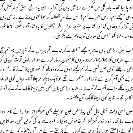
ہو پا رہا تھا۔ باہر گلی میں کھڑے ریڑھی بان کی آواز ا سکے یاد کیے سبق کو مرتعش کر
دیتی ’’میٹھے آم، رس بھرے آم! اس نے سر جھٹک کر سماعتوں پر پڑے ریڑھی بان
کی آواز کو دفعان کیا اور کتاب پر متوجہ ہوا… مگر ’’پھلوں کا بادشاہ آم، لنگڑہ ۶۰ کا کلو،
چونسہ ۸۰ کا کلو‘‘ اس کی ساری توجہ پھر سے بگڑ گئی۔
اب کوئی ریڑھی بان سے پوچھے ’’اللہ کے بندے تم بہروں کے شہر میں جو آم بیچ
رہے ہو یوں گلا پھاڑ پھاڑ کر دوسروں کا سکون برباد کر رہے ہو اور اپنی قوت گویائی کو
بھی… بھلے آدمی جس کسی نے آم لینے ہوں گے وہ دیکھ کر خود ہی چلا آئے گا۔‘‘ اور
ویسے بھی آم کون سے تازہ اور ستھرے تھے جو گاہک دیکھ کر چلا آتا۔ وہاں کوئی اندھا
ہی یہ گلے سڑے آم لے تو لے… شاید ریڑھی بان بھی کسی نابینا گاہک کے لیے آواز
لگا رہا تھا۔ شاید کوئی نابینا گاہک آن پھنستا۔
عین اسی وقت بجلی چلی گئی، پیڈسٹل فین جو پہلے بھی کھڑکھڑاتا ہوا برائے نام ہوا
دے رہا تھا، زور زور کھڑکھڑا کر خاموش ہوگیا۔ اوپر سے بلا کی گرمی تھی، وہ کتابیں
اٹھائے، ڈھلتے سورج کی وجہ سے کمروں کے بڑھتے سائے میں آن بیٹھا۔ کمرے میں تو