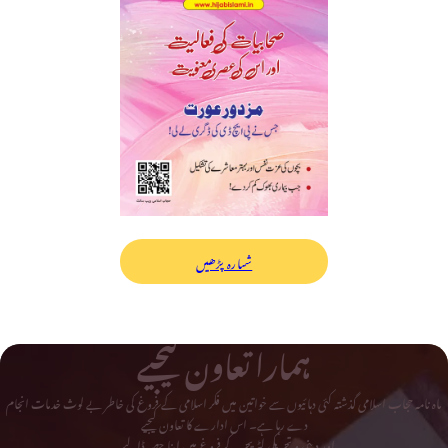
شمارہ پڑھیں
ہمارا تعاون کیجیے
ماہ نامہ حجاب اسلامی گذشتہ کئی دہائیوں سے خواتین میں فکر اسلامی کے فروغ کی خاطر بے لوث خدمات انجام
دے رہا ہے۔ اس ادارے کا تعاون کیجیے
اور دینی و تحریکی لٹریچر کے فروغ میں اپنا حصہ ڈالیے۔