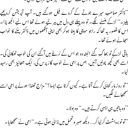
’’ڈاکٹر صاحب میرے جوتے کے گردے فیل ہوگئے ہیں۔ آپ آپریشن کردیجیے
پلیز۔‘‘ لڑکے ہنسنے لگے۔ تو وہ پہلے ہی دل میں بیر لیے ہوئے تھا اس لیے الجھ پڑا۔
اس کا قصور یہ تھا کہ راجو موچی کا بیٹا ہوکر بھی اپنی آنکھوں میں ڈاکٹر بننے کا خواب
سجائے ہوئے تھا۔
باقی لڑکے تو بھاگ گئے البتہ دو جو اس کے نرغے میں آگئے ان کی خوب ٹھکائی کی۔
اسے بھی کچھ چوٹیں آئیں، جس پر امی نے خوب گاز پرس کی، ایک جھانپڑ بھی رسید
کیا۔
’’تو روز مار کٹائی کر کے آتا ہے۔ کیوں کرتا ہے ایسا؟‘‘ مزاج ٹھنڈا ہونے پر امی اسے
سمجھانے لگیں۔
’’وہ باتیں ہی ایسی کرتے ہیں۔‘‘ وہ بولا۔
’’تو تو برداشت کرلیا کر… دیکھ صبر وتحمل میں بڑائی ہوتی ہے۔‘‘ امی نے سمجھایا۔