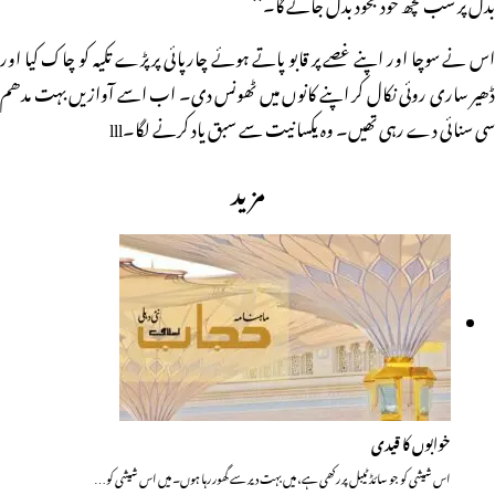
بدل پر سب کچھ خود بخود بدل جائے گا۔‘‘
اس نے سوچا اور اپنے غصے پر قابو پاتے ہوئے چارپائی پر پڑے تکیہ کو چاک کیا اور
ڈھیر ساری روئی نکال کر اپنے کانوں میں ٹھونس دی۔ اب اسے آوازیں بہت مدھم
سی سنائی دے رہی تھیں۔ وہ یکسانیت سے سبق یاد کرنے لگا۔lll
مزید
خوابوں کا قیدی
اس شیشی کو جو سائڈ ٹیبل پر رکھی ہے، میں بہت دیر سے گھور رہا ہوں۔ میں اس شیشی کو…