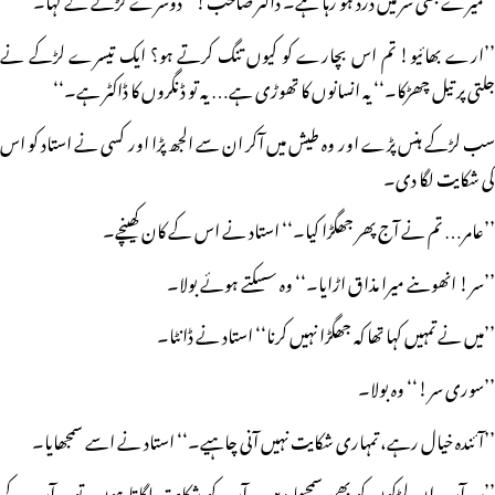
’’ارے بھائیو! تم اس بچارے کو کیوں تنگ کرتے ہو؟ ایک تیسرے لڑکے نے
جلتی پر تیل چھڑکا۔‘‘ یہ انسانوں کا تھوڑی ہے… یہ تو ڈنگروں کا ڈاکٹر ہے۔‘‘
سب لڑکے ہنس پڑے اور وہ طیش میں آکر ان سے الجھ پڑا اور کسی نے استاد کو اس
کی شکایت لگا دی۔
’’عامر… تم نے آج پھر جھگڑا کیا۔‘‘ استاد نے اس کے کان کھینچے۔
’’سر! انھوںنے میرا مذاق اڑایا۔‘‘ وہ سسکتے ہوئے بولا۔
’’میں نے تمہیں کہا تھا کہ جھگڑا نہیں کرنا‘‘ استاد نے ڈانٹا۔
’’سوری سر!‘‘ وہ بولا۔
’’آئندہ خیال رہے، تمہاری شکایت نہیں آنی چاہیے۔‘‘ استاد نے اسے سمجھایا۔
’’سر آپ ان لڑکوں کو بھی سمجھا دیں۔ آپ کو شکایت لگاتا ہوں، تو یہ آپ کے