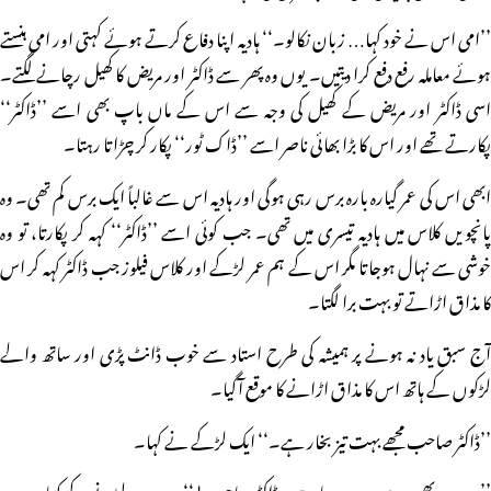
’’امی اس نے خود کہا… زبان نکالو۔‘‘ ہادیہ اپنا دفاع کرتے ہوئے کہتی اور امی ہنستے
ہوئے معاملہ رفع دفع کرا دیتیں۔ یوں وہ پھر سے ڈاکٹر اور مریض کا کھیل رچانے لگتے۔
اسی ڈاکٹر اور مریض کے کھیل کی وجہ سے اس کے ماں باپ بھی اسے ’’ڈاکٹر‘‘
پکارتے تھے اور اس کا بڑا بھائی ناصر اسے ’’ڈاک ٹور‘‘ پکار کر چڑاتا رہتا۔
ابھی اس کی عمر گیارہ بارہ برس رہی ہوگی اور ہادیہ اس سے غالباً ایک برس کم تھی۔ وہ
پانچویں کلاس میں ہادیہ تیسری میں تھی۔ جب کوئی اسے ’’ڈاکٹر‘‘ کہہ کر پکارتا، تو وہ
خوشی سے نہال ہوجاتا مگر اس کے ہم عمر لڑکے اور کلاس فیلوز جب ڈاکٹر کہہ کر اس
کا مذاق اڑاتے تو بہت برا لگتا۔
آج سبق یاد نہ ہونے پر ہمیشہ کی طرح استاد سے خوب ڈانٹ پڑی اور ساتھ والے
لڑکوں کے ہاتھ اس کا مذاق اڑانے کا موقع آگیا۔
’’ڈاکٹر صاحب مجھے بہت تیز بخار ہے۔‘‘ ایک لڑکے نے کہا۔
’’میرے بھی سر میں درد ہو رہا ہے۔ ڈاکٹر صاحب!‘‘ دوسرے لڑنے کے کہا۔