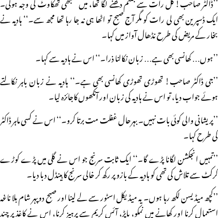
’’ڈاکٹر صاحب! کل رات سے جسم دکھنے لگا تھا، میں سمجھی تھکاوٹ کی وجہ ہوگی۔
ایک ڈسپرین بھی لی رات کو مگر آج صبح تو اٹھا ہی نہ جا رہا تھا مجھ سے۔‘‘ ہادیہ نے
بخار کے مریض کی طرح نڈھال آواز میں کہا۔
’’ہوں… کھانسی بھی ہے… زبان نکالنا ذرا۔‘‘ اس نے ہادیہ سے کہا۔
’’جی ڈاکٹر صاحب! تھوڑی تھوڑی کھانسی بھی ہے۔‘‘ ہادیہ نے زبان باہر نکالتے
ہوئے جواب دیا، تو اس نے ہادیہ کی زبان اور آنکھوں کاجائزہ لیا۔
’’پریشانی والی کوئی بات نہیں۔ بہرحال غفلت مت برتا کرو۔‘‘ اس نے کسی ماہر ڈاکٹر
کی طرح کہا۔
’’تمہیں انجکشن لگانا پڑے گا۔‘‘ ایک ثابت سرنج جو اس نے گلی میں پڑے کوڑے
کرکٹ سے تلاش کی تھی کو ہادیہ کے بازو پر رکھ کر خالی سرنج کا ہینڈل دبا دیا۔
’’کچھ میڈیسن لکھ رہا ہوں۔ یہ میڈیکل اسٹور سے لے لینا اور صبح دوپہر شام بلا ناغہ
استعمال کرنا اور کھانے میں نمکو، پاپڑ، آئس کریم سے پرہیز کرنا، اس نے کاغذ پر چند