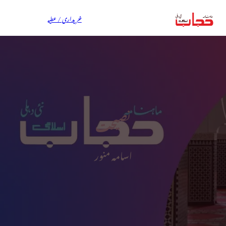
خریداری / عطیہ
نصیحت
اسامہ منور