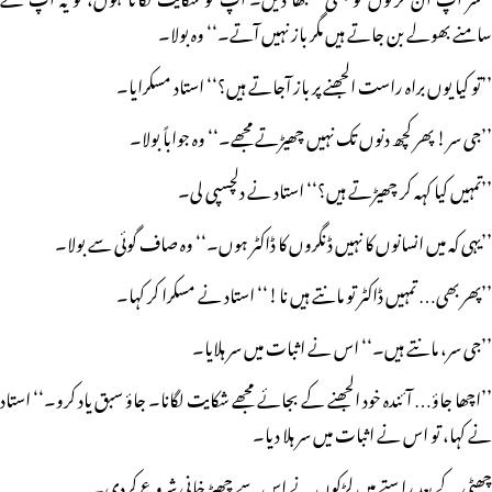
سامنے بھولے بن جاتے ہیں مگر باز نہیں آتے۔‘‘ وہ بولا۔
’’تو کیا یوں براہ راست الجھنے پر باز آجاتے ہیں؟‘‘ استاد مسکرایا۔
’’جی سر! پھر کچھ دنوں تک نہیں چھیڑتے مجھے۔‘‘ وہ جواباً بولا۔
’’تمہیں کیا کہہ کر چھیڑتے ہیں؟‘‘ استاد نے دلچسپی لی۔
’’یہی کہ میں انسانوں کا نہیں ڈنگروں کا ڈاکٹر ہوں۔‘‘ وہ صاف گوئی سے بولا۔
’’پھر بھی… تمہیں ڈاکٹر تو مانتے ہیں نا!‘‘ استاد نے مسکرا کر کہا۔
’’جی سر، مانتے ہیں۔‘‘ اس نے اثبات میں سر ہلایا۔
’’اچھا جاؤ… آئندہ خود الجھنے کے بجائے مجھے شکایت لگانا۔ جاؤ سبق یاد کرو۔‘‘ استاد
نے کہا، تو اس نے اثبات میں سر ہلا دیا۔
چھٹی کے بعد راستے میں لڑکوں نے اس سے چھیڑ خانی شروع کردی۔