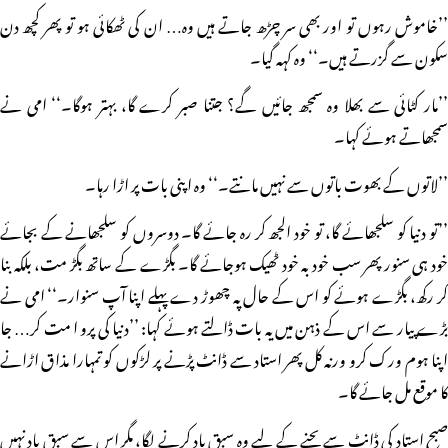
’’خاموش رہوں تو اور بھی سر چڑھ جاتے ہیں وہ… ان کی ٹھکائی ہو تو پھر کچھ دن
سکون سے گزرتے ہیں۔‘‘ وہ کہہ گیا۔
’’مار کٹائی سے بھلا وہ سمجھ جائیں گے؟ جتنا صبر کرے گا، بہتر ہوگا۔‘‘ امی نے
سمجھاتے ہوئے کہا۔
’’لاتوں کے بھوت باتوں سے نہیں مانتے۔‘‘ وہ اپنی بات پر اڑا رہا۔
’’تو دنیا کو سلجھائے گا، تو خود الجھ کر رہ جائے گا۔ دوسروں کو سلجھانے کے بجائے
خود ہی سنور پھر سب خود بہ خود ٹھیک ہوجائے گا۔ بگڑے کے ساتھ بگڑ مت، بلکہ بنا
کر رکھ، بگڑے ہوئے کو اس کے حال پہ چھوڑ دے پہلے اپنا آپ سنوار۔‘‘ امی نے
بڑے پیار سے اس کے ذہن میں یہ بات ڈالتے ہوئے کہا: ’’دنیا کی پرو ا مت کر… جا
اپنا ہوم ورک کرو ورنہ کل پھر استاد سے ڈانٹ پڑنے پر لڑکوں کو تمہارا مذاق اڑانے
کا موقع مل جائے گا۔
صبح استاد کی ڈانٹ سے بچنے کے لیے وہ سبق یاد کرنے لگا، مگر اس سے سبق یاد نہیں