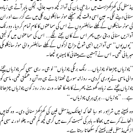
پیڈسٹل کی کھڑکھڑاہٹ میں ریڑھی بان کی آواز کچھ دب جاتی، لیکن باہر آتے ہی زیادہ
سنائی دینے لگی۔ عین اسی وقت کچھ منچلے موٹر سائیکلوں پر گلی میں سے گزرے اور ان
کی موٹر سائیکلوں کے کھلے سائیلنسروں نے اس کی سماعتوں کا کام تمام کر دیا، دور تک
آوازیں سنائی دیتی رہیں پھر اس کے کان بجنے لگے… اس کی سماعتوں میں گونجتی
’’پوں پوں‘‘ سی آوازیں انہی شوخ مزاج لڑکوں کے کھلے سائیلنسر والی موٹر سائیکلوںکی
مہربانی تھی۔ اس نے آستین سے پیشانی کا پسینہ پونچھا۔
’’چوڑیاں چڑھالو چوڑیاں… رنگ برنگی چوڑیاں‘‘ لو جی۔ رہی سہی کسر چوڑیاں بیچنے
والی ماسی نے پوری کردی۔ روزانہ سورج ٹھنڈا پڑتے ہی وہ آن دھمکتی تھی، ماسی کو
چوڑیاں بیچنے سے زیادہ گھومنے پھرنے کا چسکا تھا۔ ورنہ روز روز کون چوڑیاں چڑھاتا
ہے… ’’چوڑیاں… ہری ہری چوڑیاں۔‘‘
وہ پسینے میں شرابور ہو رہا تھا کہ اچانک پیڈسٹل فین کی کھڑکھڑ سنائی دی۔ وہ کتابیں
اٹھائے کمرے میں بھاگا۔ باہر کی نسبت کمرے میں گرمی کچھ کم تھی۔ چلو اور نہ سہی کم
از کم پیڈسٹل فین پسینے کو سکھاتا رہتا ہے۔