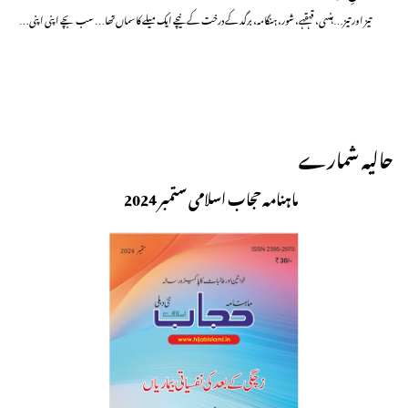
تیز اور تیز…ہنسی، قہقہے، شور، ہنگامہ، برگد کے درخت کے نیچے ایک میلے کا سماں تھا… سب بچے اپنی اپنی…
حالیہ شمارے
ماہنامہ حجاب اسلامی ستمبر 2024