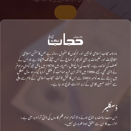
تعاون کیجیے
ماہ نامہ حجاب اسلامی خواتین اور لڑکیوں کا مقبول رسالہ ہے جس کا مشن اسلامی
اخلاقیات اور تعلیمات پر مبنی لٹریچر کو سماج کے اس طبقے تک پہنچانا ہے جو اس کے
نصف کی نمائندہ ہے۔ حجاب کی داغ بیل رام پور میں 1970 میں مائل خیرآبادی مرحومؒ
نے ڈالی تھی، جسے 1996 میں ڈاکٹر ابن فرید صاحبؒ کو منتقل کردیا گیا۔ دو سال تعطل
میں رہنے کے بعد نومبر 2003 سے اس کا نقشِ ثالث ‘حجاب اسلامی’ کے نام سے دہلی
سے شمشاد حسین فلاحی کے زیرِ ادارت شائع ہو رہا ہے۔
ڈسکلیمر
اس ویب سائٹ پر شائع ہونے والا تمام مواد قلم کاروں کی ذاتی آراء پر مبنی ہے۔
ادارے کا ان سے متفق ہونا ضروری نہیں۔