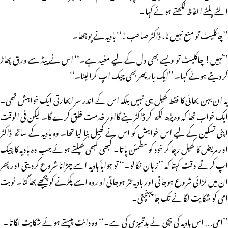
الٹے پلٹے الفاظ لکھتے ہوئے کہا۔
’’چاکلیٹ تو منع نہیں نا، ڈاکٹر صاحب!‘‘ ہادیہ نے پوچھا۔
’’نہیں! چاکلیٹ تو ویسے بھی دل کے لیے مفید ہے۔‘‘ اس نے پیڈ سے ورق پھاڑ
کر دیتے ہوئے کہا۔ ’’ایک بار پھر بھی چیک اپ کرالینا۔‘‘
یہ ان بہن بھائی کا فقط کھیل ہی نہیں بلکہ اس کے اندر سر ابھارتی ایک خواہش تھی۔
ایک خواب تھا کہ وہ پڑھ لکھ کر ڈاکٹر بنے گااور خدمت خلق کرے گا۔ لیکن فی الوقت
اپنی تسکین کے لیے اس خواہش کو اس نے کھیل بنا لیا تھا۔ وہ ہادیہ کے ساتھ ڈاکٹر
اور مریض کا کھیل رچا کر خود کو مطمئن پاتا۔ کبھی کبھی کھیلتے ہوئے جب وہ ہادیہ کا چیک
اپ کرتے وقت کہتا کہ ’’زبان نکالو۔‘‘ تو جواباً ہادیہ اسے چڑانا شروع کردیتی اور پھر
ان میں لڑائی شروع ہوجاتی اور ہادیہ تتر ہوجاتی او روہ اسے پکڑنے کو پیچھے بھاگتا۔ نوبت
امی کو شکایت لگانے تک جا پہنچتی۔
’’امی… اس ہادیہ کی بچی نے بدتمیزی کی ہے۔‘‘ وہ دانت پیستے ہوئے شکایت لگاتا۔