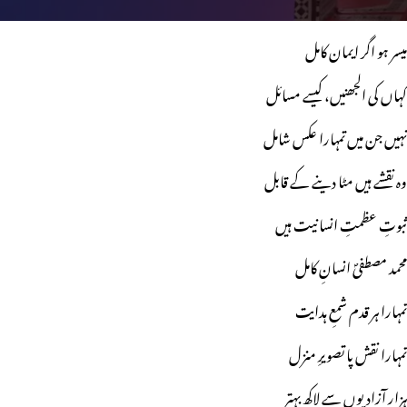
میسر ہو اگر ایمان کامل
کہاں کی الجھنیں، کیسے مسائل
نہیں جن میں تمہارا عکس شامل
وہ نقشے ہیں مٹا دینے کے قابل
ثبوتِ عظمتِ انسانیت ہیں
محمد مصطفیؐ انسانِ کامل
تمہارا ہر قدم شمعِ ہدایت
تمہارا نقش پا تصویرِ منزل
ہزار آزادیوں سے لاکھ بہتر