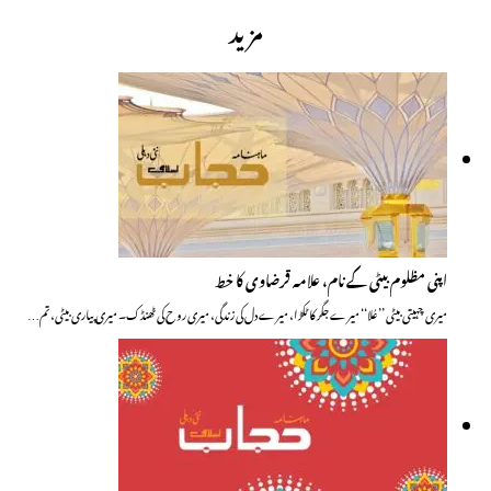
مزید
اپنی مظلوم بیٹی کے نام، علامہ قرضاوی کا خط
میری چہیتی بیٹی ’’عُلا‘‘ میرے جگر کا ٹکڑا، میرے دل کی زندگی، میری روح کی ٹھنڈک۔ میری پیاری بیٹی، تم…