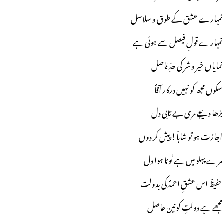
تمہارے عشق کے طوق و سلاسل
تمہارے قولِ فیصل سے ہوئی ہے
نمایاں خیر و شر کی حدِّ فاصل
سکوں مجھ کو نہیں درکار آقاؐ
بڑھا دیجے مری بے تابی دل
اجازت ہو تو شاہاؐ! پیش کر دوں
مرے پہلو میں ہے ٹوٹا ہوا دل
حفیظؔ اس عشقِ احمدؐ کی بدولت
مجھے ہے دولتِ کونین حاصل