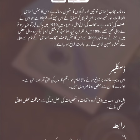
ماہ نامہ حجاب اسلامی خواتین اور لڑکیوں کا مقبول رسالہ ہے جس کا مشن اسلامی
اخلاقیات اور تعلیمات پر مبنی لٹریچر کو سماج کے اس طبقے تک پہنچانا ہے جو اس کے
نصف کی نمائندہ ہے۔ حجاب کی داغ بیل رام پور میں 1970 میں مائل خیرآبادی مرحومؒ
نے ڈالی تھی، جسے 1996 میں ڈاکٹر ابن فرید صاحبؒ کو منتقل کردیا گیا۔ دو سال تعطل
میں رہنے کے بعد نومبر 2003 سے اس کا نقشِ ثالث ‘حجاب اسلامی’ کے نام سے دہلی
سے شمشاد حسین فلاحی کے زیرِ ادارت شائع ہو رہا ہے۔
ڈسکلیمر
اس ویب سائٹ پر شائع ہونے والا تمام مواد قلم کاروں کی ذاتی آراء پر مبنی ہے۔
ادارے کا ان سے متفق ہونا ضروری نہیں۔
افسانوی ادب میں پیش کردہ واقعات و شخصیات کی اصل زندگی سے مماثلت محض اتفاقی
سمجھی جائے۔
رابطہ
پتہ: