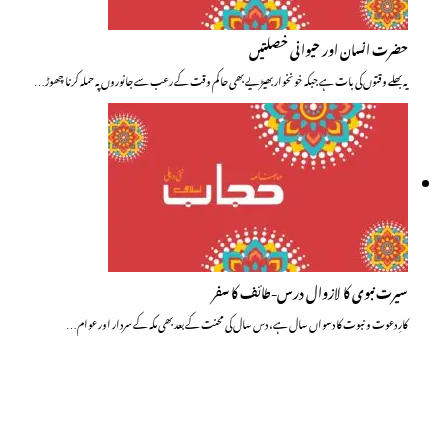
حضرت انسان اور حیوانی خصلتیں
یہ بھلے وقتوں کی بات ہے جبکہ خونخوار بھیڑیے بھی حاکم وقت کے رعب سے جانوروں پہ حملہ کرنا چھوڑ…
سیرت نبوی کا لازوال درس-طائف کا سفر
کارِ دعوت و نبوت کا دسواں سال ہے، دس سال کی محنت کے بعد بھی مکہ کے سردار اور عوام…