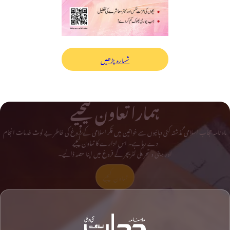
شمارہ پڑھیں
ہمارا تعاون کیجیے
ماہ نامہ حجاب اسلامی گذشتہ کئی دہائیوں سے خواتین میں فکر اسلامی کے فروغ کی خاطر بے لوث خدمات انجام
دے رہا ہے۔ اس ادارے کا تعاون کیجیے
اور دینی و تحریکی لٹریچر کے فروغ میں اپنا حصہ ڈالیے۔
تعاون کیجیے