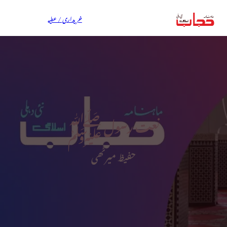
خریداری / عطیہ
نعت رسول ﷺ
حفیظ میرٹھی