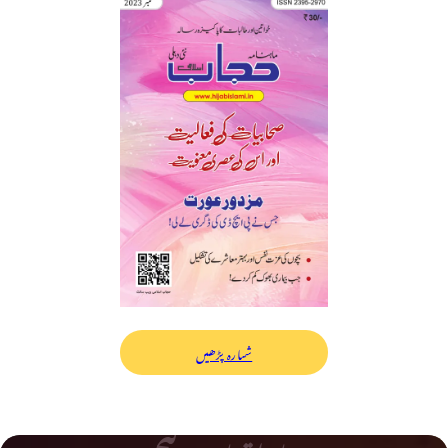
شمارہ پڑھیں