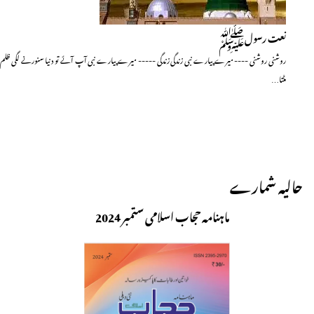
نعت رسولﷺ
روشنی روشنی ---- میرے پیارے نبی زندگی زندگی ----- میرے پیارے نبی آپ آئے تو دنیا سنورنے لگی ظلم
مٹتا…
حالیہ شمارے
ماہنامہ حجاب اسلامی ستمبر 2024