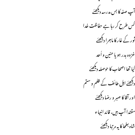
آپ صفہ کا بس مدرسہ دیکھئے
کس طرح کر رہا ہے حفاظت خدا
ثور کے غار کا ماجرا دیکھئے
غزوہ بدر ہو یا حنین و اُحد
کیا تھا اصحاب کا حوصلہ دیکھئے
دیکھئے اہل طائف کے ظلم و ستم
اور آقا کا صبر و رضا دیکھئے
مقتدا آپ ہیں، قائد انبیاء
شاہ بطحا کا یہ مرتبا دیکھئے