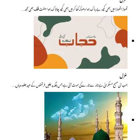
تھوڑا تھوڑا میں بھی کچھ بے باک ہوا دھوکہ کھا کر میں بھی کچھ چالاک ہوا ہفت فلک بھی مجھ…
غزل
جب نئی صبح مسکرائی ہے تارے تارے کی موت آئی ہے جس جگہ پر جلیں فرشتوں کے عیدِ جلوہ وہاں…