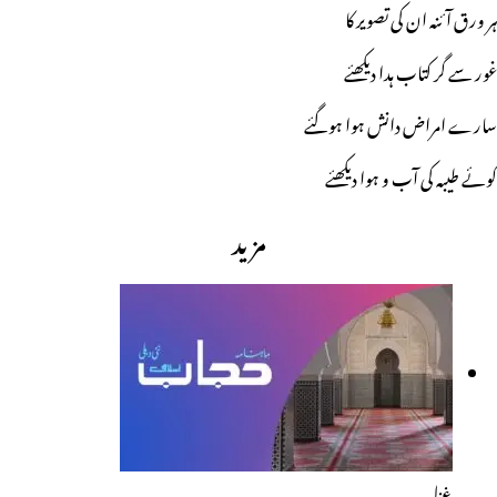
ہر ورق آئنہ ان کی تصویر کا
غور سے گر کتاب ہدا دیکھئے
سارے امراض دانش ہوا ہوگئے
کوئے طیبہ کی آب و ہوا دیکھئے
مزید
غزل