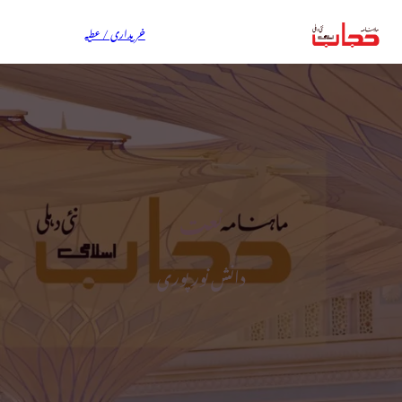
خریداری / عطیہ
نعت
دانش نور پوری