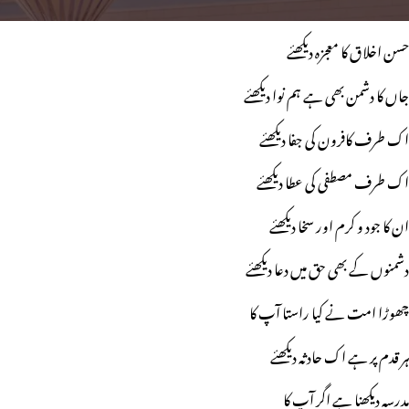
حسن اخلاق کا معجزہ دیکھئے
جاں کا دشمن بھی ہے ہم نوا دیکھئے
اک طرف کافرون کی جفا دیکھئے
اک طرف مصطفی کی عطا دیکھئے
ان کا جود و کرم اور سخا دیکھئے
دشمنوں کے بھی حق میں دعا دیکھئے
چھوڑا امت نے کیا راستا آپ کا
ہر قدم پر ہے اک حادثہ دیکھئے
مدرسہ دیکھنا ہے اگر آپ کا