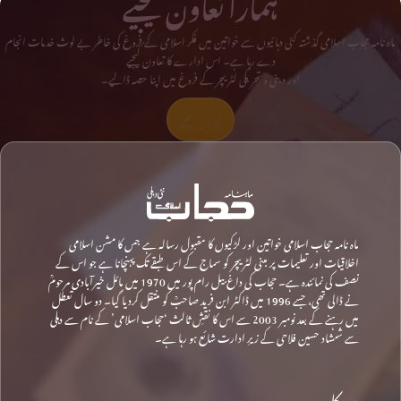
ہمارا تعاون کیجیے
ماہ نامہ حجاب اسلامی گذشتہ کئی دہائیوں سے خواتین میں فکر اسلامی کے فروغ کی خاطر بے لوث خدمات انجام
دے رہا ہے۔ اس ادارے کا تعاون کیجیے
اور دینی و تحریکی لٹریچر کے فروغ میں اپنا حصہ ڈالیے۔
تعاون کیجیے
ماہ نامہ حجاب اسلامی خواتین اور لڑکیوں کا مقبول رسالہ ہے جس کا مشن اسلامی
اخلاقیات اور تعلیمات پر مبنی لٹریچر کو سماج کے اس طبقے تک پہنچانا ہے جو اس کے
نصف کی نمائندہ ہے۔ حجاب کی داغ بیل رام پور میں 1970 میں مائل خیرآبادی مرحومؒ
نے ڈالی تھی، جسے 1996 میں ڈاکٹر ابن فرید صاحبؒ کو منتقل کردیا گیا۔ دو سال تعطل
میں رہنے کے بعد نومبر 2003 سے اس کا نقشِ ثالث ‘حجاب اسلامی’ کے نام سے دہلی
سے شمشاد حسین فلاحی کے زیرِ ادارت شائع ہو رہا ہے۔