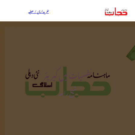
خریداری / عطیہ
نفسیات میں کیریئر
شیخ رابعہ