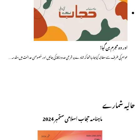
اور وہ مجرم بن گیا!
عوام کی طرف سے مطالبہ کیاجارہا تھا کہ شادے پر شرعی حدود نافذ کی جائیں اور خصوصی عدالت میں مقدمہ…
حالیہ شمارے
ماہنامہ حجاب اسلامی ستمبر 2024