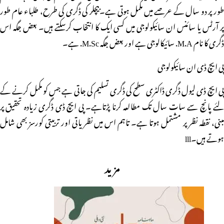
طور پر دو سال کے عرصے میں مکمل ہوتی ہے۔بیچلر کی ڈگری کی طرح، طلباء عام طور
پر آرٹس یا سائنس ان سائیکولوجی میں کسی ایک کا انتخاب کرسکتے ہیں۔ بعض جگہ اس
ڈگری کا نام M.A. سائیکالوجی ہے اور بعض جگہ M.Sc. ہے۔
پی ایچ ڈی ان سائیکولوجی
پی ایچ ڈی لیول ڈگری ڈاکٹری سطح کی ڈگری تسلیم کی جاتی ہے جس کو مکمل کرنے کے
لئے پانچ سے سات سال تک مطالعہ کرنا پڑتاہے۔ پی ایچ ڈی ڈگری زیادہ تحقیق پر
مبنی، نقطہ نظر پر مشتمل ہوتا ہے۔ تاہم اس میں نظریاتی اور تربیتی کورسز بھی شامل
ہوتے ہیں۔lll
مزید