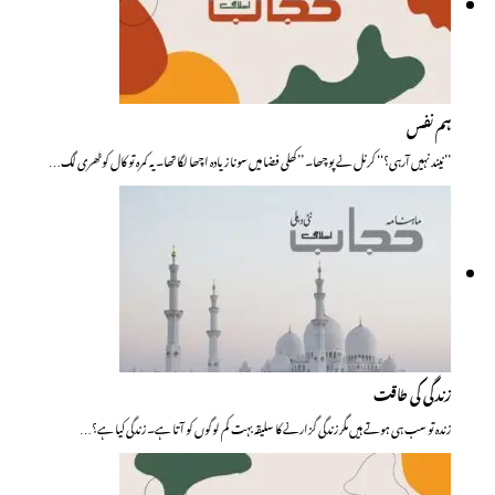
ہم نفس
’’نیند نہیں آرہی؟‘‘ کرنل نے پوچھا۔ ’’کھلی فضا میں سونا زیادہ اچھا لگا تھا۔ یہ کمرہ تو کال کوٹھری لگ…
زندگی کی طاقت
زندہ تو سب ہی ہوتے ہیں مگر زندگی گزارنے کا سلیقہ بہت کم لوگوں کو آتا ہے۔ زندگی کیا ہے؟…