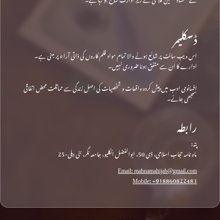
ڈسکلیمر
اس ویب سائٹ پر شائع ہونے والا تمام مواد قلم کاروں کی ذاتی آراء پر مبنی ہے۔
ادارے کا ان سے متفق ہونا ضروری نہیں۔
افسانوی ادب میں پیش کردہ واقعات و شخصیات کی اصل زندگی سے مماثلت محض اتفاقی
سمجھی جائے۔
رابطہ
پتہ:
ماہ نامہ حجاب اسلامی، ڈی 50، ابوالفضل انکلیو، جامعہ نگر، نئی دہلی-25
Email: mahnamahijab@gmail.com
Mobile: +918860822483