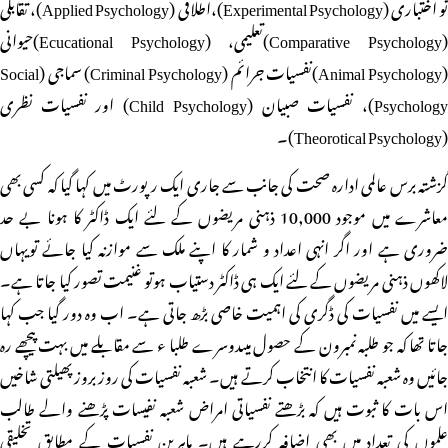
تو اختباری (Experimental Psychology)،اطلاقی (Applied Psychology)، تقابلی
(Comparative Psychology)تعلیمی، (Ecucational Psychology)حیوانی
(Animal Psychology)نفسیات جرائم (Criminal Psychology) سماجی (Social
Psychology)، نفسیات صبیان (Child Psychology) اور نفسیات نظری
(Theorotical Psychology)۔
گزشتہ برس عالمی ادارہ صحت کی جانب سے جاری ایک رپورٹ میں کہا گیا کہ کسی بھی
معاشرے میں موجود 10,000 ذہنی مریضوں کے لئے ایک ڈاکٹر کا ہونا بے حد
ضروری ہے اور اگر انہی اعداد و شمار کا اپنے ملک سے موازنہ کیا جائے تویہاں
لاکھوں ذہنی مریضوں کے لئے ایک ہی ڈاکٹر دستیاب ہوتو غنیمت تصور کیا جاتا ہے۔
ایسے میں نفسیات کی ڈگری کی اہمیت خاصی بڑھ جاتی ہے۔ اب وہ دور گیا جب کہا
جاتا تھا کہ جو طلبہ نمبرون کے حصول میںدوسرے طلبا ء سے مقابلے میں بہت پیچھے رہ
جائیں وہ شعبہ نفسیات کا انتخاب کرتے ہیں۔ شعبہ نفسیات کی روز بروز پھیلتی شاخیں
اس بات کا ثبوت ہیں کہ بڑھتے نفسیاتی امراض شعبہ نفیسات پڑھنے والے طالب
علموں کی تعداد میں بھی اضافہ کررہے ہیں۔ ماہرین نفسیات کے مطابق تخلیقی