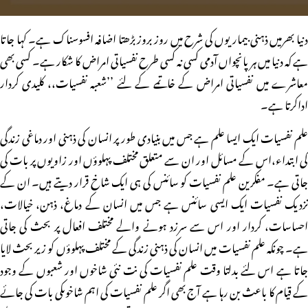
دنیا بھرمیں ذہنی بیماریوں کی شرح میں روز بروز بڑھتا اضافہ افسوسناک ہے۔ کہا جاتا
ہے کہ دنیا میں ہر پانچواں آدمی کسی نہ کسی طرح نفسیاتی امراض کا شکار ہے۔ کسی بھی
معاشرے میں نفسیاتی امراض کے خاتمے کے لئے ’’شعبہ نفسیات،، کلیدی کردار
اداکرتا ہے۔
علم نفسیات ایک ایسا علم ہے جس میں بنیادی طور پر انسان کی ذہنی اور دماغی زندگی
کی ابتداء،اس کے مسائل اور ان سے متعلق مختلف پہلوؤں اور زاویوں پر بات کی
جاتی ہے۔ مفکرین علم نفسیات کو سائنس کی ہی ایک شاخ قرار دیتے ہیں۔ ان کے
نزدیک نفسیات ایک ایسی سائنس ہے جس میں انسان کے دماغ، ذہن، خیالات،
احساسات، کردار اور اس سے سرزد ہونے والے مختلف افعال پر بحث کی جاتی
ہے۔ چونکہ علم نفسیات میں انسان کی ذہنی زندگی کے مختلف پہلوؤں کو زیر بحث لایا
جاتا ہے اس لئے بدلتا وقت علم نفسیات کی نت نئی شاخوں اور شعبوں کے وجود
کے قیام کا باعث بن رہا ہے آج بھی اگر علم نفسیات کی اہم شاخوںکی بات کی جائے