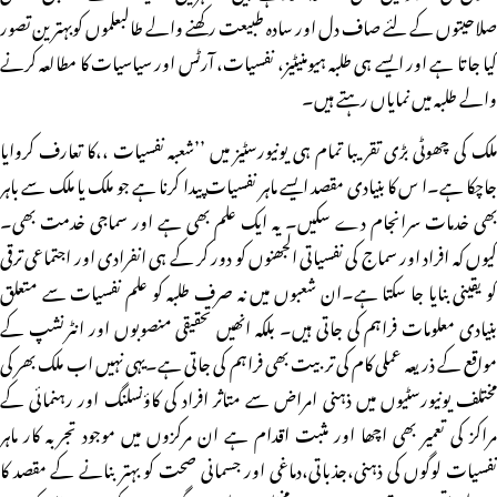
صلاحیتوں کے لئے صاف دل اور سادہ طبیعت رکھنے والے طالبعلموں کوبہترین تصور
کیا جاتا ہے اور ایسے ہی طلبہ ہیومنیٹیز، نفسیات، آرٹس اور سیاسیات کا مطالعہ کرنے
والے طلبہ میں نمایاں رہتے ہیں۔
ملک کی چھوٹی بڑی تقریبا تمام ہی یونیورسٹیز میں ’’شعبہ نفسیات ،،کا تعارف کروایا
جاچکا ہے۔ا س کا بنیادی مقصد ایسے ماہر نفسیات پیدا کرنا ہے جو ملک یا ملک سے باہر
بھی خدمات سرانجام دے سکیں۔ یہ ایک علم بھی ہے اور سماجی خدمت بھی۔
کیوں کہ افراد اور سماج کی نفسیاتی الجھنوں کو دور کر کے ہی انفرادی اور اجتماعی ترقی
کو یقینی بنایا جا سکتا ہے۔ان شعبوں میں نہ صرف طلبہ کو علم نفسیات سے متعلق
بنیادی معلومات فراہم کی جاتی ہیں۔ بلکہ انھیں تحقیقی منصوبوں اور انٹرنشپ کے
مواقع کے ذریعہ عملی کام کی تربیت بھی فراہم کی جاتی ہے۔یہی نہیں اب ملک بھر کی
مختلف یونیورسٹیوں میں ذہنی امراض سے متاثر افراد کی کاؤنسلنگ اور رہنمائی کے
مراکز کی تعمیر بھی اچھا اور مثبت اقدام ہے ان مرکزوں میں موجود تجربہ کار ماہر
نفسیات لوگوں کی ذہنی،جذباتی،دماغی اور جسمانی صحت کو بہتر بنانے کے مقصد کا