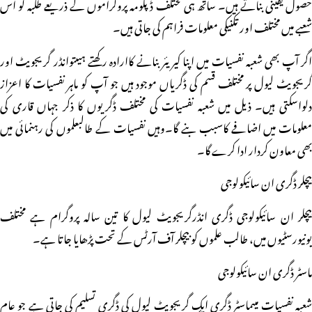
حصول یقینی بناتے ہیں۔ ساتھ ہی مختلف ڈپلومہ پروگراموں کے ذریعے طلبہ کو اس
شعبے میں مختلف اور تکنیکی معلومات فراہم کی جاتی ہیں۔
اگر آپ بھی شعبہ نفسیات میں اپنا کیریئر بنانے کاارادہ رکھتے ہیںتوانڈر گریجویٹ اور
گریجویٹ لیول پر مختلف قسم کی ڈگریاں موجود ہیں جو آپ کو ماہر نفسیات کا اعزاز
دلواسکتی ہیں۔ ذیل میں شعبہ نفسیات کی مختلف ڈگریوں کا ذکر جہاں قاری کی
معلومات میں اضافے کاسبب بنے گا۔وہیں نفسیات کے طالبعلموں کی رہنمائی میں
بھی معاون کردار ادا کرے گا۔
بیچلر ڈگری ان سائیکولوجی
بیچلر ان سائیکولوجی ڈگری انڈرگریجویٹ لیول کا تین سالہ پروگرام ہے مختلف
یونیورسٹیوں میں، طالب علموں کو بیچلر آف آرٹس کے تحت پڑھایا جاتا ہے۔
ماسٹر ڈگری ان سائیکولوجی
شعبہ نفسیات میںماسٹر ڈگری ایک گریجویٹ لیول کی ڈگری تسلیم کی جاتی ہے جو عام