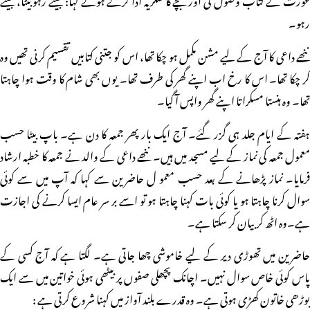
رہو۔
ننھے داعی کا آج کے لیے مشن مکمل ہو چکا تھا، اس کو جتنی کتابیں تقسیم کرنی تھیں وہ
کر چکا تھا۔ اس کا رخ اب اپنے گھر کی طرف تھا۔ یوں بھی شام کا وقت ہوا چاہتا
تھا۔ وہ ہنستا مسکراتا اپنے گھر واپس آ گیا۔
ہفتہ کے ایام جلد ہی گزر گئے۔ آج ایک بار پھر جمعہ کا دن ہے۔ باپ بیٹا حسب
معمول جمعہ کی نماز کے لیے مسجد میں ہیں۔ ننھے داعی کے والد نے جمعہ کا خطبہ ارشاد
فرمایا۔ نماز پڑھانے کے بعد حسب معمو ل حاضرین سے کہا کہ آپ میں سے کوئی
سوال کرنا چاہتا ہو یا کوئی بات کہنا چاہتا ہو تو اسے بر سر عام ایسا کرنے کی اجازت
ہے۔وہ اٹھ کر بیان کر سکتا ہے۔
حاضرین میں تھوڑی دیر کے لیے خاموشی چھا جاتی ہے۔ لگتا ہے کہ آج کسی کے
پاس کوئی خاص سوال نہیں۔ اچانک پچھلی صفوں پر بیٹھی ہوئی خواتین میں سے ایک
بوڑھی خاتون کھڑی ہوتی ہے۔ وہ قدرے بلند آواز میں کہنا شروع کرتی ہے :