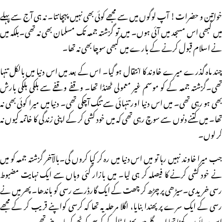
خواتین و حضرات! آپ لوگوں میں سے مجھے کوئی بھی نہیں پہچانتا۔ نہ ہی آج سے پہلے
میں کبھی اس مسجد میں آئی ہوں۔ میں تو گزشتہ جمعہ تک مسلمان بھی نہ تھی۔بلکہ میں
نے اسلام قبول کرنے کے بارے میں کبھی سوچا بھی نہ تھا۔
چند ماہ گذرے میرے خاوند کا انتقال ہو گیا۔ اس کے بعد میں اس دنیا میں بالکل تنہا
تھی۔گزشتہ جمعہ کے کو موسم غیر معمولی ٹھنڈا تھا۔ وقفے وقفے سے ہلکی ہلکی بارش
بھی ہو رہی تھی۔ میں اس دنیا اور تنہائی سے تنگ آچکی تھی۔ دنیا میں میرا کوئی بھی نہ
تھا۔ میں کتنے دنوں سے سوچ رہی تھی کہ میں خود کشی کر کے اپنی زندگی کا خاتمہ کیوں نہ
کر لوں۔
جب میرا خاوند نہیں رہا تو میں اس دنیا میں رہ کر کیا کروں گی۔بالآخر گزشتہ جمعہ کو میں
نے خود کشی کرنے کا فیصلہ کر ہی لیا۔ میں بازار گئی وہاں سے ایک نہایت مضبوط
رسی خریدی۔سیڑھی پر چڑھ کر چھت کے ایک گارڈرسے رسی کو باندھا۔ پھر میں نے
رسی کے ایک سرے پر پھندا بنایا، اگلا مرحلہ یہ تھا کہ کرسی کواپنے قریب کر کے مجھے
اس پر پائوں رکھنا تھا اورگلے میں پھندا ڈال کر کرسی کو ٹھوکر مار دینی تھی۔