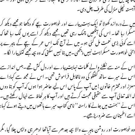
آہستہ نچلی منزل کی طرف چل دی۔
میں نے دروازہ کھولا تو ایک بہت پیارے اور خوبصورت بچے کو دیکھا جو مجھے دیکھ کر
مسکرا رہا تھا۔ اس کی آنکھیں چمک رہی تھیں ،مجھے دیکھ کر اسے یوں لگ رہا تھا کہ
اسے کوئی بڑی نعمت مل گئی ہو۔ میں نے آج تک اس عمر کے بچے کے چہرے پر
اتنی خوبصورت مسکراہٹ نہیں دیکھی۔میں بتا نہیں سکتی کہ وہ بچہ مجھے کتنا پیارا لگا۔
اس کے منہ سے نکلنے والے کلمات نہایت پیارے اور دل کش تھے۔جس انداز سے
اس نے میرے ساتھ گفتگو کی وہ ناقابل فراموش تھی۔ اس نے مجھ سے کہا:اے
معزز اور محترم خاتون!میں آپ کے پاس اس لیے حاضر ہوا ہوں کہ آپ کو بتا دوں
کہ اللہ تعالیٰ آپ سے حقیقی محبت کرتے ہیں اور آپ کا ہر لحاظ سے خیال رکھتے ہیں۔
اس نے ’’جنت میں جانے کا راستہ‘‘ نامی کتاب میرے ہاتھوں میں دیتے ہوئے کہا:
اسے اطمینان سے ضرور پڑھیے۔
وہ خوبصورت اور روشن چہرے والا بچہ جدھر سے آیاتھا ادھر ہی واپس چلا گیا، مگر