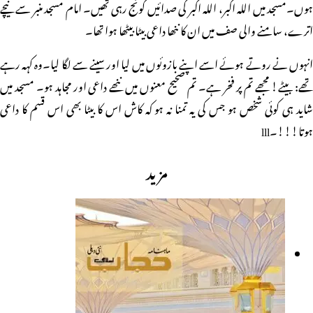
ہوں۔مسجد میں اللہ اکبر، اللہ اکبر کی صدائیں گونج رہی تھیں۔ امام مسجد منبر سے نیچے
اترے، سامنے والی صف میں ان کا ننھا داعی بیٹا بیٹھا ہوا تھا۔
انہوں نے روتے ہوئے اسے اپنے بازوئوں میں لیا اور سینے سے لگا لیا۔وہ کہہ رہے
تھے: بیٹے! مجھے تم پر فخر ہے۔ تم صحیح معنوں میں ننھے داعی اور مجاہد ہو۔ مسجد میں
شاید ہی کوئی شخص ہو جس کی یہ تمنا نہ ہو کہ کاش اس کا بیٹا بھی اس قسم کا داعی
ہوتا!!!۔lll
مزید