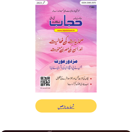
شمارہ پڑھیں