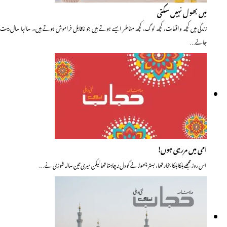
میں بھول نہیں سکتی
زندگی میں کچھ واقعات، کچھ لوگ، کچھ مناطر ایسے ہوتے ہیں جو ناقابل فراموش ہوتے ہیں۔ سالہا سال بیت
جانے…
امی میں مررہی ہوں!
اس روز مجھے ہلکا ہلکا بخار تھا، بستر چھوڑنے کو دل نہ چاہتا تھا لیکن میری تین سالہ شوزی نے…