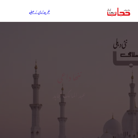
خریداری / عطیہ
ننھا داعی
عبد المالک مجاہد