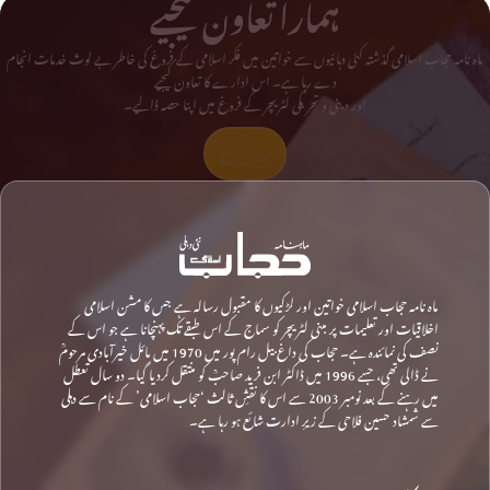
ہمارا تعاون کیجیے
ماہ نامہ حجاب اسلامی گذشتہ کئی دہائیوں سے خواتین میں فکر اسلامی کے فروغ کی خاطر بے لوث خدمات انجام
دے رہا ہے۔ اس ادارے کا تعاون کیجیے
اور دینی و تحریکی لٹریچر کے فروغ میں اپنا حصہ ڈالیے۔
تعاون کیجیے
ماہ نامہ حجاب اسلامی خواتین اور لڑکیوں کا مقبول رسالہ ہے جس کا مشن اسلامی
اخلاقیات اور تعلیمات پر مبنی لٹریچر کو سماج کے اس طبقے تک پہنچانا ہے جو اس کے
نصف کی نمائندہ ہے۔ حجاب کی داغ بیل رام پور میں 1970 میں مائل خیرآبادی مرحومؒ
نے ڈالی تھی، جسے 1996 میں ڈاکٹر ابن فرید صاحبؒ کو منتقل کردیا گیا۔ دو سال تعطل
میں رہنے کے بعد نومبر 2003 سے اس کا نقشِ ثالث ‘حجاب اسلامی’ کے نام سے دہلی
سے شمشاد حسین فلاحی کے زیرِ ادارت شائع ہو رہا ہے۔