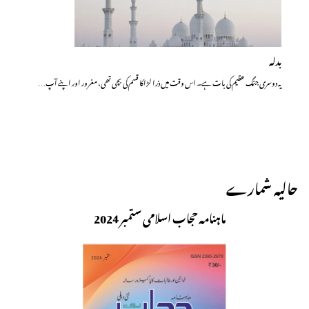
بدلہ
یہ دوسری جنگ عظیم کی بات ہے۔ اس وقت میں ذرا لڑاکا قسم کی بچی تھی، مغرور اور اپنے آپ…
حالیہ شمارے
ماہنامہ حجاب اسلامی ستمبر 2024