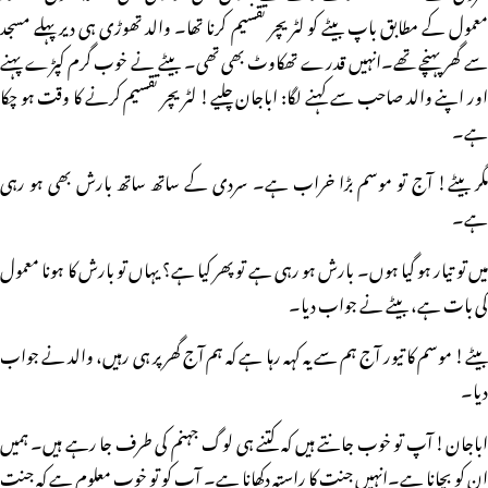
معمول کے مطابق باپ بیٹے کو لٹریچر تقسیم کرنا تھا۔ والد تھوڑی ہی دیر پہلے مسجد
سے گھر پہنچے تھے۔انہیں قدرے تھکاوٹ بھی تھی۔ بیٹے نے خوب گرم کپڑے پہنے
اور اپنے والد صاحب سے کہنے لگا: اباجان چلیے! لٹریچر تقسیم کرنے کا وقت ہو چکا
ہے۔
مگر بیٹے! آج تو موسم بڑا خراب ہے۔ سردی کے ساتھ ساتھ بارش بھی ہو رہی
ہے۔
میں تو تیار ہو گیا ہوں۔ بارش ہو رہی ہے تو پھر کیا ہے؟ یہاں تو بارش کا ہونا معمول
کی بات ہے، بیٹے نے جواب دیا۔
بیٹے! موسم کا تیور آج ہم سے یہ کہہ رہا ہے کہ ہم آج گھر پر ہی رہیں، والد نے جواب
دیا۔
اباجان! آپ تو خوب جانتے ہیں کہ کتنے ہی لوگ جہنم کی طرف جا رہے ہیں۔ ہمیں
ان کو بچانا ہے۔انہیں جنت کا راستہ دکھانا ہے۔ آپ کو تو خوب معلوم ہے کہ جنت