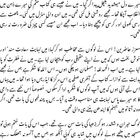
میرے دل میںشدید ہلچل پیدا کر گیا۔ میں نے جیسے ہی کتاب ختم کی میرے ذہن میں
انقلاب آچکا تھا۔ مجھے روشنی مل گئی تھی۔ میں اوپر والی منزل میں گئی۔ چھت سے
رسی کھولی اور کرسی کو پیچھے ہٹا دیا۔ اب مجھے ان میںسے کسی چیز کی ضرورت نہ رہی
تھی۔
معزز حاضرین! اس نے لوگوں سے مخاطب ہو کرکہا: میں نہایت سعادت مند‘ اور
خوش بخت ہوں کہ میں نے اپنے حقیقی رب کو پہچان لیا ہے۔ میں نے فطرت کو پا
لیا ہے۔ میں اب الحمدللہ! مسلمان ہو چکی ہوں۔ اس اللہ کا شکر ہے جس نے مجھے
ہدایت سے نوازا۔ کتاب کے آخری صفحہ پر اس مرکز کا ایڈریس دیا ہوا تھا۔ میں یہاں
اس لیے آئی ہوں کہ میں آپ لوگوں کا شکریہ ادا کرسکوں، خصوصاً اس ننھے سے داعی
کا جو میرے پاس نہایت ہی مناسب وقت پر آیا۔ بس یہ چندلمحوں کی با ت تھی، اگر
وہ نہ آتا تو میں جہنم کا ایندھن بننے ہی والی تھی۔
لوگ حیران وششدر ہو کر بڑھیا کی بات سن رہے تھے، جب اس کی بات ختم ہوئی تو
مسجد میں بیٹھے ہوئے لوگوں میں شاید ہی کوئی آنکھ ہو جس میں آنسو نہ جھلک رہے