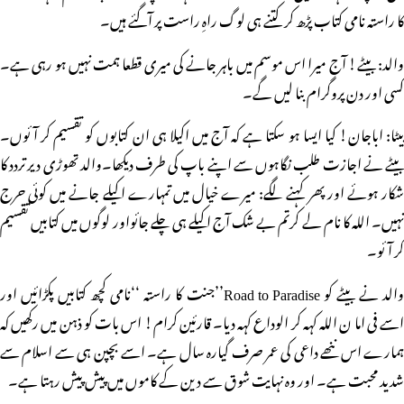
کا راستہ نامی کتاب پڑھ کر کتنے ہی لوگ راہِ راست پر آگئے ہیں۔
والد: بیٹے! آج میرا اس موسم میں باہر جانے کی میری قطعا ہمت نہیں ہو رہی ہے۔
کسی اور دن پروگرام بنا لیں گے۔
بیٹا: اباجان! کیا ایسا ہو سکتا ہے کہ آج میں اکیلا ہی ان کتابوں کو تقسیم کر آئوں۔
بیٹے نے اجازت طلب نگاہوں سے اپنے باپ کی طرف دیکھا۔والد تھوڑی دیر تردد کا
شکار ہوئے اور پھر کہنے لگے: میرے خیال میں تمہارے اکیلے جانے میں کوئی حرج
نہیں۔ اللہ کا نام لے کرتم بے شک آج اکیلے ہی چلے جائواور لوگوں میں کتابیں تقسیم
کر آئو۔
والد نے بیٹے کو Road to Paradise’’جنت کا راستہ ‘‘نامی کچھ کتابیں پکڑائیں اور
اسے فی اما ن اللہ کہہ کر الوداع کہہ دیا۔ قارئین کرام! اس بات کو ذہن میں رکھیں کہ
ہمارے اس ننھے داعی کی عمر صرف گیارہ سال ہے۔ اسے بچپن ہی سے اسلام سے
شدید محبت ہے۔ اور وہ نہایت شوق سے دین کے کاموں میں پیش پیش رہتا ہے۔