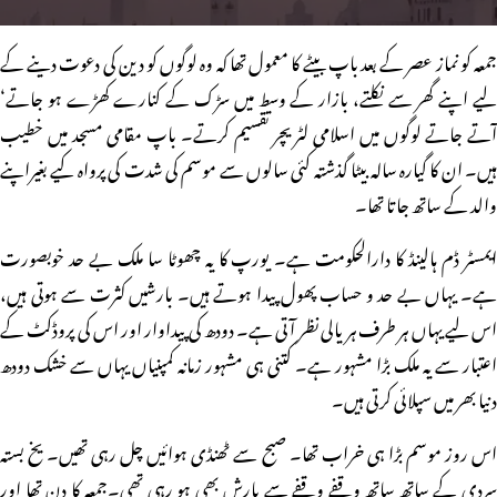
جمعہ کو نماز عصر کے بعد باپ بیٹے کا معمول تھا کہ وہ لوگوں کو دین کی دعوت دینے کے
لیے اپنے گھر سے نکلتے، بازار کے وسط میں سڑک کے کنارے کھڑے ہو جاتے‘
آتے جاتے لوگوں میں اسلامی لٹریچر تقسیم کرتے۔ باپ مقامی مسجد میں خطیب
ہیں۔ ان کا گیارہ سالہ بیٹا گذشتہ کئی سالوں سے موسم کی شدت کی پرواہ کیے بغیراپنے
والد کے ساتھ جاتا تھا۔
ایمسٹر ڈم ہالینڈ کا دارالحکومت ہے۔ یورپ کا یہ چھوٹا سا ملک بے حد خوبصورت
ہے۔ یہاں بے حد و حساب پھول پیدا ہوتے ہیں۔ بارشیں کثرت سے ہوتی ہیں،
اس لیے یہاں ہر طرف ہریالی نظر آتی ہے۔ دودھ کی پیداوار اور اس کی پروڈکٹ کے
اعتبار سے یہ ملک بڑا مشہور ہے۔ کتنی ہی مشہور زمانہ کمپنیاں یہاں سے خشک دودھ
دنیا بھر میں سپلائی کرتی ہیں۔
اس روز موسم بڑا ہی خراب تھا۔ صبح سے ٹھنڈی ہوائیں چل رہی تھیں۔ یخ بستہ
سردی کے ساتھ ساتھ وقفے وقفے سے بارش بھی ہو رہی تھی۔جمعہ کا دن تھا اور