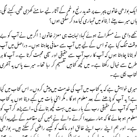
ایک بوڑھی خاتون چہرے پر شدید رنج و غم کے آثار لیے سامنے کھڑی تھی، کہنے لگی:
ہاں میرے بیٹے! بتائو میں تمہاری کیا مدد کر سکتی ہوں؟
ننھے داعی نے مسکراتے ہوئے کہا: نہایت ہی معزز خاتون! اگر میں نے آپ کو بے
وقت تنگ کیا ہے تو اس کے لیے میں آپ سے معافی چاہتا ہوں۔ دراصل میں آپ
کو بتانا چاہتا ہوں کہ آپ کا رب آپ سے حقیقی اور سچی محبت کرتا ہے۔ آپ کا ہر
طرح سے خیال رکھتا ہے۔ میں کچھ کتابیں تقسیم کر رہا تھا۔ میرے پاس یہ آخری
کتاب بچی ہے۔
میری خواہش ہے کہ یہ کتاب میں آپ کی خدمت میں پیش کروں۔ اس کتاب میں کیا
ہے؟ یہ آپ کو پڑھنے کے بعد معلوم ہو گا ، مگر اتنی بات میں کہے دیتا ہوں یہ کتاب
آپ کو آپ کے حقیقی رب کے بارے میں بہت کچھ بتائے گی۔اسے پڑھ کر آپ کو
معلوم ہو جائے گا کہ ہمارے پیدا کرنے والے نے ہمیں کن مقاصد کے لیے پیدا کیا
ہے۔ اور ہم اپنے رب اپنے خالق اور مالک کو کیسے راضی کر سکتے ہیں۔ بوڑھی
عورت نے کتاب وصول کی اوربچے کا شکریہ ادا کرتے ہوئے کہا: جیتے رہو بیٹا، جیتے