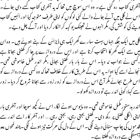
آخری کتاب رہ گئی ہے۔ وہ اس سوچ میں تھا کہ یہ آخری کتاب کسے دی جائے۔
اس نے گلی میں آنے جانے والے کئی لوگوں کو اپنی طرف متوجہ کیا اور انہیں کتاب
دینے کی کوشش کی، مگر انہوں نے تھینک یو کہہ کر انکار کر دیا اور آگے چل دیے۔
گلی میں ایک جگہ جہاں بہت سارے گھر ایک ہی ڈیزائن کے بنے ہوئے ہیں۔ وہ ان
میں سے ایک گھر کا انتخاب کرتا ہے اور اس کے دروازے پر جا کر گھنٹی بجاتا ہے
،کسی نے جواب نہ دیا۔ اس نے بار بار گھنٹی بجائی ،مگر اندر مکمل خاموشی تھی۔
نجانے اسے کیا ہوا۔ یہ اس کے طریق کار کے خلاف تھا کہ وہ کسی کے دروازے کو
اس طرح بجائے مگر آج اس نے دروازے کو زور زور سے بجانا شروع کر دیا۔ زور
سے کہا: کوئی اندر ہے تو دروازہ کھولو۔
اندربدستور مکمل خاموشی تھی۔ وہ مایوس ہونے لگا، اس نے کچھ سوچا اور آخری بار
اپنی انگلی گھنٹی پر رکھ دی۔ گھنٹی بجتی رہی، بجتی رہی… اور آخر کار اسے اندر سے
قدموں کی چاپ سنائی دینے لگی۔ اس کے دل کی حرکت تیز ہونے لگی۔چند لمحوں بعد
آہستگی سے دروازہ کھلتا ہے۔