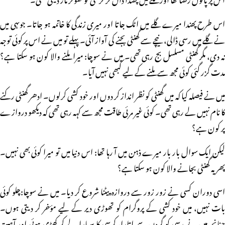
اس طرح پھندا میرے گلے میں اٹک جاتا اور میری زندگی کا خاتمہ ہو جاتا۔ جوںہی میں
نے گلے میں رسی ڈالی، نیچے سے گھنٹی بجنے کی آواز آئی۔ پہلے تو میں نے اس پر کوئی توجہ
نہ دی، مگر گھنٹی مسلسل بج رہی تھی۔ میں نے سوچا: میرا ملنے والا کون ہو سکتا ہے؟
مدت گزر گئی کوئی مجھ سے ملنے کے لیے کبھی نہیں آیا۔
میں نے فیصلہ کیا کہ میں گھنٹی کو نظر انداز کر دوں اور خود کشی کرلوں۔ ادھر گھنٹی رکنے
کا نام نہیں لے رہی تھی۔ کوئی غیر مرئی طاقت مجھ سے کہہ رہی تھی کہ دیکھو دروازے
پر کون ہے؟
لیکن ایک سوال بار بار میرے ذہن میں آ رہا تھا: اس دنیا میں تو میرا کوئی بھی نہیں۔
پھر یہ گھنٹی بجانے والا کون ہو سکتا ہے؟
اسی دوران کسی نے زور زور سے دروازہ پیٹنا شروع کر دیا۔ میں نے سوچا:چلو کوئی
بات نہیں، میں خود کشی کے پروگرام کو تھوڑی دیر کے لیے مؤخر کر دیتی ہوں۔
چنانچہ میں نے رسی کو گردن سے اتارا، کرسی کا سہارا لے کر کھڑی ہوئی اور آہستہ