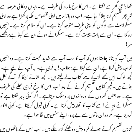
ننھا داعی گھر سے نکلتا ہے ، اس کا رخ بازار کی طرف ہے۔ جہاں وہ کافی عرصہ سے
لٹریچر تقسیم کرتا چلا آ رہا ہے۔ اب وہ بازار میں اپنی مخصوص جگہ پر کھڑا ہے وہ اپنی
مسکراہٹ سے لوگوں کو اپنی طرف متوجہ کرتا ہے۔ ان کو سلام کرتا ہے۔ انہیں
روکتا ہے۔ ان سے بات چیت کرتا ہے۔ مسکراتے ہوئے ان سے کہتا ہے:دیکھئے
سر!
میں آپ کو بتانا چاہتا ہوں کہ آپ کا رب آپ سے شدید محبت کرتا ہے۔ وہ انہیں
کتاب پیش کرتا ہے، ان سے کہتا ہے: جناب! یہ فری ہے۔ یہ آپ کے لیے ہے۔
کچھ لوگ اس ننھے لڑکے سے کتاب لے لیتے ہیں۔ کچھ شانے اچکا کر آگے نکل
جاتے ہیں۔کچھ کتابیں تقسیم کرنے کے بعد اب اس کا رخ قریبی محلے کی طرف
ہے۔ وہ بعض گھروں کے دروازوں پر دستک دیتاہے۔ اگر کوئی باہر نکلتا ہے تو
مسکراتے ہوئے اسے کتاب کا تحفہ پیش کرتا ہے۔ کوئی قبول کرلیتا ہے، کوئی انکار
کردیتا ہے۔ مگر وہ ان باتوں سے بے پروا اپنے مشن میں لگا ہوا ہے۔
کتابیں تقسیم کرتے ہوئے کم و بیش دو گھنٹے گزر چکے ہیں۔ اب اس کے ہاتھوں میں