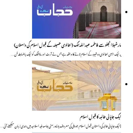
مارشیلاانجلوسے فاطمہ عبداللہ تک (اطالوی حسینہ کے قبول اسلام کی داستان)
یہ ایک ایسی اطالوی دوشیزہ کے اسلام لانے کا واقعہ ہے جس نے آرٹ اور ماڈلنگ کو ایک باضابطہ فن…
ایک جاپانی طالبہ کا قبولِ اسلام
[ایک جاپانی طالبہ کی داستان قبول اسلام جو دہلی کی معروف یونیورسٹی جامعہ ملیہ اسلامیہ میں ہندی زبان سیکھنے آئی…