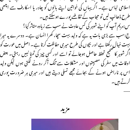
اسلامی لباس ہے۔ اگر یہاں کی خواتین اپنے بالوں کو چادر یا اسکارف سے اچھی
طرح ڈھانپ لیں تو حجاب کے تقاضے پورے ہوسکتے ہیں۔
س:مریم آپ کو اپنے شوہر کی کس عادت نے سب سے زیادہ متاثر کیا؟
ج:سب سے بڑی بات یہ ہے کہ ولید بہت سچا، کھرا انسان ہے۔ دوسرے یہ میرا
بہت خیال رکھتا ہے اور بچوں کی طرح میری حفاظت کرتا ہے۔ اصل میں عورت کو
اگر شوہر کا صحیح تحفظ حاصل ہوجائے تو اسے اور کسی چیز کی تمنا نہیں رہتی۔ بعض
اوقات میں سفر کی مصیبتوں اور مشکلات سے تنگ آکر رونے لگتی ہوں لیکن ولید
اس پر ناراض ہونے کے بجائے مجھے تسلی دیتے ہیں اور میری ہر ضرورت پوری
کرتے ہیں۔
——
مزید