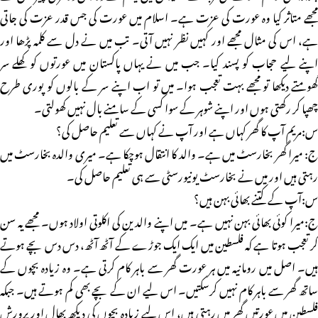
مجھے متاثر کیا وہ عورت کی عزت ہے۔ اسلام میں عورت کی جس قدر عزت کی جاتی
ہے، اس کی مثال مجھے اور کہیں نظر نہیں آتی۔ تب میں نے دل سے کلمہ پڑھا اور
اپنے لیے حجاب کو پسند کیا۔ جب میں نے یہاں پاکستان میں عورتوں کو کھلے سر
گھومتے دیکھا تو مجھے بہت تعجب ہوا۔ میں تو اب اپنے سر کے بالوں کو پوری طرح
چھپا کر رکھتی ہوں اور اپنے شوہر کے سوا کسی کے سامنے بال نہیں کھولتی۔
س:مریم آپ کا گھر کہاں ہے اور آپ نے کہاں سے تعلیم حاصل کی؟
ج: میرا گھر بخارسٹ میں ہے۔ والد کا انتقال ہوچکا ہے۔ میری والدہ بخارسٹ میں
رہتی ہیں اور میں نے بخارسٹ یونیورسٹی سے ہی تعلیم حاصل کی۔
س:آپ کے کتنے بھائی بہن ہیں؟
ج:میرا کوئی بھائی بہن نہیں ہے۔ میں اپنے والدین کی اکلوتی اولاد ہوں۔ مجھے یہ سن
کر تعجب ہوتا ہے کہ فلسطین میں ایک ایک جوڑے کے آٹھ آٹھ، دس دس بچے ہوتے
ہیں۔ اصل میں رومانیہ میں ہر عورت گھر سے باہر کام کرتی ہے۔ وہ زیادہ بچوں کے
ساتھ گھر سے باہر کام نہیں کرسکتیں۔ اس لیے ان کے بچے بھی کم ہوتے ہیں۔ جبکہ
فلسطین میں عورتیں گھر میں رہتی ہیں، اس لیے زیادہ بچوں کی دیکھ بھال اور پرورش