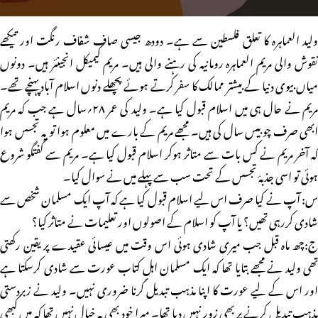
ولید العماہرہ کا تعلق فلسطین سے ہے۔ دودھ جیسی صاف شفاف رنگت اور تیکھے
نقوش والی مریم العماہرہ رومانیہ کی رہنے والی ہیں۔ مریم کیمیکل انجینئر ہیں۔ دونوں
میاں بیوی دنیا کے بیشتر ممالک کا سفر کرتے ہوئے پچھلے دنوں اسلام آباد پہنچے تھے۔
مریم نے حال ہی میں اسلام قبول کیا ہے۔ ولید کی عمر ۲۸؍سال ہے جب کہ مریم
ابھی صرف چوبیس سال کی ہیں۔ مجھے مریم کے بارے میں معلوم ہوا تو یہ تجسس ہوا
کہ آخر مریم نے کس بات سے متاثر ہوکر اسلام قبول کیا ہے۔ مریم سے گفتگو شروع
ہوئی تو اسی جذبۂ تجسس کے تحت سب سے پہلے میں نے سوال کیا۔
س: آپ نے کیا صرف اس لیے اسلام قبول کیا ہے کہ آپ ایک مسلمان شخص سے
شادی کررہی تھیں؟ یا آپ کو اسلام کے اصولوں اور تعلیمات نے متاثر کیا؟
ج:چھ ماہ قبل جب میری شادی ہوئی اس وقت میں عیسائی عقیدے پر یقین رکھتی
تھی ولید نے مجھے بتایا تھا کہ ایک مسلمان اہلِ کتاب عورت سے شادی کرسکتا ہے
اور اس کے لیے عورت کا اپنا مذہب تبدیل کرنا ضروری نہیں۔ ولید نے زبردستی
مذہب تبدیل کرنے پر بھی زور نہیں دیا تھا۔ میرا خود بھی یہ خیال نہیں تھا کہ میں کبھی