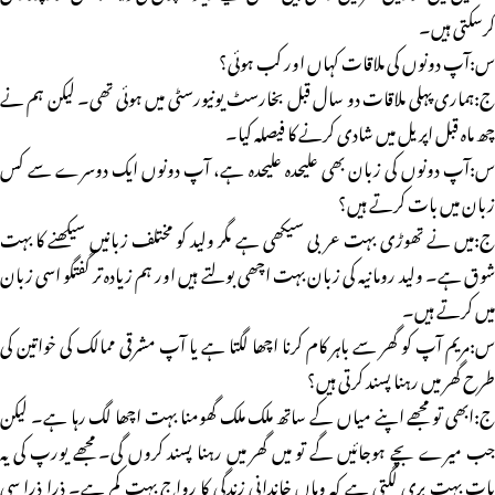
کرسکتی ہیں۔
س:آپ دونوں کی ملاقات کہاں اور کب ہوئی؟
ج:ہماری پہلی ملاقات دو سال قبل بخارسٹ یونیورسٹی میں ہوئی تھی۔ لیکن ہم نے
چھ ماہ قبل اپریل میں شادی کرنے کا فیصلہ کیا۔
س:آپ دونوں کی زبان بھی علیحدہ علیحدہ ہے، آپ دونوں ایک دوسرے سے کس
زبان میں بات کرتے ہیں؟
ج:میں نے تھوڑی بہت عربی سیکھی ہے مگر ولید کو مختلف زبانیں سیکھنے کا بہت
شوق ہے۔ ولید رومانیہ کی زبان بہت اچھی بولتے ہیں اور ہم زیادہ تر گفتگو اسی زبان
میں کرتے ہیں۔
س:مریم آپ کو گھر سے باہر کام کرنا اچھا لگتا ہے یا آپ مشرقی ممالک کی خواتین کی
طرح گھر میں رہنا پسند کرتی ہیں؟
ج:ابھی تو مجھے اپنے میاں کے ساتھ ملک ملک گھومنا بہت اچھا لگ رہا ہے۔ لیکن
جب میرے بچے ہوجائیں گے تو میں گھر میں رہنا پسند کروں گی۔ مجھے یورپ کی یہ
بات بہت بری لگتی ہے کہ وہاں خاندانی زندگی کا رواج بہت کم ہے۔ ذرا ذرا سی