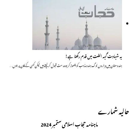
یہ شہادت گہہ الفت میں قدم رکھنا ہے !
ہندوستان میں ہزاروں لوگ ہندو مذہب کو چھوڑ کر بودھ مت قبول کرلیتے ہیں لیکن کسی کے کان پر جوں…
حالیہ شمارے
ماہنامہ حجاب اسلامی ستمبر 2024