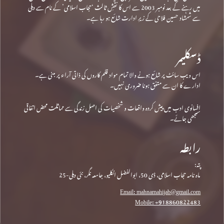
میں رہنے کے بعد نومبر 2003 سے اس کا نقشِ ثالث ‘حجاب اسلامی’ کے نام سے دہلی
سے شمشاد حسین فلاحی کے زیرِ ادارت شائع ہو رہا ہے۔
ڈسکلیمر
اس ویب سائٹ پر شائع ہونے والا تمام مواد قلم کاروں کی ذاتی آراء پر مبنی ہے۔
ادارے کا ان سے متفق ہونا ضروری نہیں۔
افسانوی ادب میں پیش کردہ واقعات و شخصیات کی اصل زندگی سے مماثلت محض اتفاقی
سمجھی جائے۔
رابطہ
پتہ:
ماہ نامہ حجاب اسلامی، ڈی 50، ابوالفضل انکلیو، جامعہ نگر، نئی دہلی-25
Email: mahnamahijab@gmail.com
Mobile: +918860822483