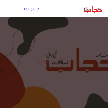
خریداری / عطیہ
نومسلم مریم ولید
نکہت عائشہ