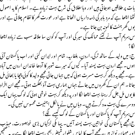
بات پر طلاقیں ہوجاتی ہیں اور وہا ںطلاق کی شرح بہت زیادہ ہے۔ اسلام کا یہ اصول
کتنا اچھا ہے کہ مرد باہر کی ذمہ داریاں اٹھاتا ہے اور عورت گھر کا نظام چلاتی ہے اور
یوں گھر جنت کا نمونہ بن جاتا ہے۔
س:مریم آپ نے کتنے ممالک کی سیر کی اور آپ کو کون سا علاقہ سب سے زیادہ اچھا
لگا؟
ج: میں ولید کے ساتھ ترکی، اردن، بلغاریہ، شام اور ایران گئی اور اب پاکستان آئی
ہوں۔ مجھے اردن بہت پسند آیا۔ کیوں کہ میرے شوہر کا آدھا خاندان اردن میں آباد
ہے۔ مجھے یہ دیکھ کر بہت مسرت ہوئی کہ میں جہاں جاتی مجھے ولید کا کوئی چچا یا بھائی مل
جاتا۔ ہم ان کے گھروں میں جاتے جہاں ہماری بہت آؤ بھگت ہوتی۔ مجھے ان افراد
کا یوں مل جل کر رہنا بہت اچھا لگا اور یہ دیکھ کر بہت خوشی ہوئی کہ لوگ یہاں ایک
دوسرے کی بہت مدد کرتے ہیں۔ وہاں میں نے بالکل اجنبیت محسوس نہیں کی۔
س:مریم آپ کو پاکستان اور پاکستان کے لوگ کیسے لگے؟
ج:مجھے پاکستان کی خواتین بہت پسند آئیں۔ یہا ںکی لڑکیاں بڑی خوبصورت، مہذب
اور مہمان نواز ہیں۔ مجھے آپ کا لباس شلوار قمیض بھی بہت اچھا لگا ہے۔ یہ صحیح