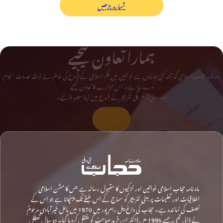
شمارہ پڑھیں
ہمارا تعاون کیجیے
ماہ نامہ حجاب اسلامی گذشتہ کئی دہائیوں سے خواتین میں فکر اسلامی کے فروغ کی خاطر بے لوث خدمات انجام
دے رہا ہے۔ اس ادارے کا تعاون کیجیے
اور دینی و تحریکی لٹریچر کے فروغ میں اپنا حصہ ڈالیے۔
تعاون کیجیے
ماہ نامہ حجاب اسلامی خواتین اور لڑکیوں کا مقبول رسالہ ہے جس کا مشن اسلامی
اخلاقیات اور تعلیمات پر مبنی لٹریچر کو سماج کے اس طبقے تک پہنچانا ہے جو اس کے
نصف کی نمائندہ ہے۔ حجاب کی داغ بیل رام پور میں 1970 میں مائل خیرآبادی مرحومؒ
نے ڈالی تھی، جسے 1996 میں ڈاکٹر ابن فرید صاحبؒ کو منتقل کردیا گیا۔ دو سال تعطل