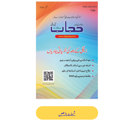
شمارہ پڑھیں