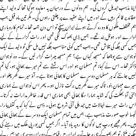
اپنا مذہب تبدیل کروں گی۔ ہم دونوں کے درمیان یہ معاہدہ ہوگیا تھا کہ ولید اپنے
عقائد پر قائم رہیں گے اور میں اپنے عقیدے پر چلتی رہوں گی۔ مگر تین ماہ قبل جب
ہم مختلف ملکوں کا دورہ کرتے ہوئے ایران پہنچے تو اس دن جمعہ تھا۔ تمام کاروباری
ادارے اور ہوٹل بند تھے۔ ہمیں بڑی بھوک لگی تھی اور رات گزارنے کے لیے
ہمیں کسی جگہ کی تلاش تھی۔جب ہمیں کوئی مناسب جگہ نہیں مل سکی تو ولید نے ایک
نوجوان سے پوچھا کہ مسجد کہاں ہے؟ ہم مسجد میںرات گزار لیں گے۔ وہ نوجوان
ڈاکٹر تھا۔ اس نے کہا: تم مسلمان ہو اور اس رشتے سے تم میرے بھائی ہو، کیا تم
نہیں جانتے کہ ہر مسلمان دوسرے مسلمان کا بھائی ہوتا ہے۔ آؤ میرے گھر چلو اور
میرے مہمان بنو، تاکہ میرے گھر میں برکت نازل ہو۔ پھر اس نوجوان نے ہماری
اتنی آؤ بھگت کی کہ شاید ہمارا سگا بھائی بھی ہماری اس قدر خاطر مدارات نہ کرتا۔
اس رات میرے خیالات میں تبدیلی آنی شروع ہوئی۔ ذہن نے کہا کہ یہ کتنا پیارا،
کیسا خوب صورت مذہب ہے، جس میں تمام مسلمان ایک دوسرے کے بھائی بھائی
ہیں۔ پھر مجھے یورپ میں لوگوں کا رویہ یاد آیا۔ اگر ہمیں کسی یورپی ملک میں رہنے کی
جگہ نہ ملتی تو ہم بھوکے ہی مرجاتے۔ ایران میں قیام کے دوران دوسری چیز جس نے