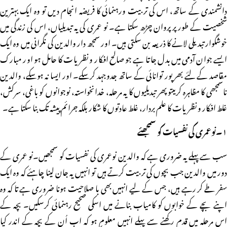
دانشمندی کے ساتھ، اس کی تربیت ورہنمائی کا فریضہ انجام دیں تو وہ ایک بہترین
شخصیت کے طور پر پروان چڑھ سکتا ہے۔ نو عمری کی یہ تبدیلیاں، اس کی زندگی میں
خوشگوار تبدیلی لانے کا ذریعہ بن سکتی ہیں۔ اور سمجھ دار والدین کی نگرانی میں وہ ایک
ایسے جوان آدمی میں بدل جاتا ہے جو صالح افکار و نظریات کا حامل ہو اور مبارک
مقاصد کے لئے بھرپور توانائی کے ساتھ جدوجہد کرسکے۔ اور ایسا نہ ہوسکے، والدین
ناسمجھی کا مظاہرہ کریںتو پھر تبدیلیوں کا یہ مرحلہ، خدانخواستہ، نوجوانوں کو باغی، سرکش،
غلط افکار و نظریات کا علم بردار، غلط عادتوں کا شکار بلکہ جرائم پیشہ تک بنا سکتا ہے۔
۱۔نوعمری کی نفسیات کو سمجھئے
سب سے پہلے یہ ضروری ہے کہ والدین نوعمری کی نفسیات کو سمجھیں۔نو عمری کے
دور میں والدین جب بچوں کی تربیت کرتے ہیں تو انہیں یہ جان لینا چاہئے کہ وہ ایک
سفر طے کر رہے ہیں، جس کے لیے انہیں بھی با صلاحیت ہونا ضروری ہے تا کہ وہ
اپنے بچے کے خوابوں کو کامیاب بنانے میں اسکی صحیح رہنمائی کرسکیں۔ بچہ کے
اس مرحلہ میں قدم رکھنے سے پہلے انہیں معلوم ہو کہ اب اُن کے بچہ کے اندر کیا