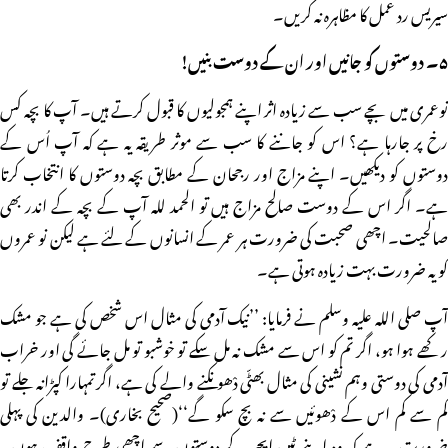
سیریس رد عمل کا مظاہرہ نہ کریں۔
۵۔ دوستوں کو جانیں اور ان کے دوست بنیں!
نوعمری میں بچے سب سے زیادہ اثر اپنے ہمجولیوں کا قبول کرتے ہیں۔ آپ کا بچہ کس
رخ پر جارہا ہے؟ اس کو جاننے کا سب سے موثر طریقہ یہ ہے کہ آپ اُس کے
دوستوں کو دیکھیں۔ اپنے مزاج اور رجحان کے مطابق بچہ دوستوں کا انتخاب کرتا
ہے۔ اگر اس کے دوست صالح مزاج ہیں تو الحمد للہ آپ کے بچہ کے اندر بھی
صالحیت۔ اچھی صحبت کی ضرورت ہر عمر کے انسانوں کے لئے ہے لیکن نو عمروں
کو یہ ضرورت بہت زیادہ ہوتی ہے۔
آپ صلی اللہ علیہ وسلم نے فرمایا: ’’نیک آدمی کی مثال اس شخص کی ہے جو مشک
رکھے ہوا ہو، اگر تم کو اس سے مشک نہ مل سکے تو خوشبو تو مل جائے گی اور خراب
آدمی کی دوستی وہم نشینی کی مثال بھٹّی دْھونکنے والے کی ہے، اگر تمہارا کپڑانہ جلے تو
کم سے کم اس کے دْھوئیں سے نہ بچ سکو گے‘‘(صحیح بخاری)۔ والدین کی پہلی
ضرورت یہ ہے کہ وہ اپنے ٹین ایجر کے دوستوں سے اچھی طرح واقف ہوں۔