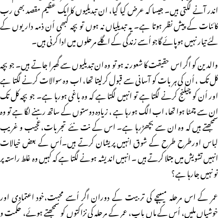
اندر آنے لگتی ہیں۔ جیسا کہ عرض کیا گیا، ان تبدیلیوں کا ایک عظیم مقصد بھی رب
کائنات کے پیش نظر ہوتا ہے۔ یہ تبدیلیاں نہ ہوں تو بچہ کبھی اُن ذمہ داریوں کے
لئے تیار نہیں ہوپائے گاجو اُسے زندگی کے اگلے مرحلوں میں ادا کرنی ہیں۔
والدین کو اگر اس حقیقت کا شعور نہ ہو تو وہ ان تبدیلیوں سے گھبرا جاتے ہیں۔ جو بچہ
کل تک ، اُن کی ہر بات کو آسانی سے قبول کرلیتا تھا، اب وہ سوالات کرنے لگتا ہے
اور اُن کو چیلنج کرنے لگتا ہے تو انہیں لگتا ہے کہ وہ باغی ہورہا ہے۔ جو بچہ کل تک
ان سے چمٹا ہوا تھا، اب الگ ہورہا ہے ، زیادہ دوستوں کے ساتھ رہنے لگا ہے تو وہ
سمجھتے ہیں کہ وہ ان سے بچھڑرہا ہے۔ اس کے نت نئے تجربات،عجیب و غریب
لباس اورطرح طرح کے شوق انہیں پریشان کرتے ہیں۔اُس کے بعض خیالات
انہیں تشویش میں مبتلا کرتے ہیں ۔ انہیں اندیشہ ہونے لگتا ہے کہ کہیں وہ غلط راستہ پر
تو نہیں جارہا ہے؟
عمر کے اس مرحلہ میںبچے کی تربیت کے دوران اگر اُسے محبت،خود اعتمادی اور
خوشیاں ملیں، اُس کے ماں باپ، عمر کے مرحلہ کی نزاکتوں کو سمجھتے ہوئے، حکمت و