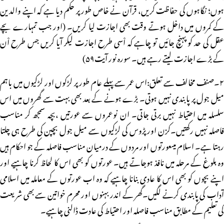
ہوں؛ نگاہوں کی حفاظت کریں، قرآن نے خاص طور پر حکم دیا ہے کہ اپنے والدین
کے کمروں میں داخل ہوتے وقت بھی اجازت لیا کریں۔ (اور جب تمہارے بچے
عقل کی حد کو پہنچ جائیں تو چاہے کہ اْسی طرح اجازت لیکر آیا کریں جس طرح اْن
کے بڑے اجازت لیتے رہے ہیں۔ سورہ نور آیت۵۹)
۲۔صنف مخالف سے تعلق:اس عمر سے پہلے عام طور پر لڑکوں اور لڑکیوں میں باہم
میل جول پر پابندی نہیں ہوتی۔ بڑے ہونے کے بعد بھی بہت سے گھروں میں اس
سلسلہ میں احتیاط نہیں برتی جاتی۔ ان نوعمروں سے عورتیں ،بچہ سمجھ کر مناسب
فاصلہ نہیں رکھتیں۔کزن اور پڑوس کی لڑکیوں سے میل جول بچپن کی طرح ہی چلتا
رہتا ہے۔ اسلام میںعورتوں اور مردوں کے درمیان مناسب فاصلہ کے جو احکام ہیں
وہ بلوغ کے مرحلہ میں نافذ ہوجاتے ہیں۔ عورتوں کو بھی اس کا لحاظ کرنا چاہیے اور
اپنے بچوں کو بھی اس کا عادی بنانا چاہیے کہ وہ اب عورتوں کے معاملہ میں اسلامی
آداب کی پابندی کرنے لگیں۔گھر کے اندر بہنوں اور محرم خواتین سے بھی شریعت
کی تعلیم کے مطابق مناسب فاصلہ اور احتیاط کی عادت ڈالنی چاہیے۔