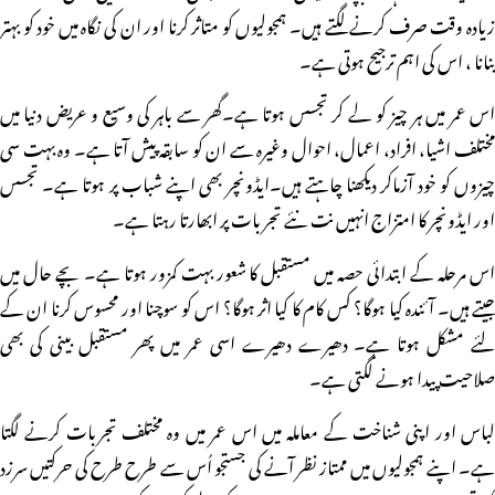
زیادہ وقت صرف کرنے لگتے ہیں۔ ہمجولیوں کو متاثر کرنا اور ان کی نگاہ میں خود کو بہتر
بنانا ، اس کی اہم ترجیح ہوتی ہے۔
اس عمر میں ہر چیز کو لے کر تجسس ہوتا ہے۔گھر سے باہر کی وسیع و عریض دنیا میں
مختلف اشیا، افراد، اعمال، احوال وغیرہ سے ان کو سابقہ پیش آتا ہے۔ وہ بہت سی
چیزوں کو خود آزماکر دیکھنا چاہتے ہیں۔ایڈونچر بھی اپنے شباب پر ہوتا ہے۔ تجسس
اور ایڈونچر کا امتزاج انہیں نت نئے تجربات پر ابھارتا رہتا ہے۔
اس مرحلہ کے ابتدائی حصہ میں مستقبل کا شعور بہت کمزور ہوتا ہے۔ بچے حال میں
جیتے ہیں۔ آئندہ کیا ہوگا؟ کس کام کا کیا اثر ہوگا؟ اس کو سوچنا اور محسوس کرنا ان کے
لئے مشکل ہوتا ہے۔ دھیرے دھیرے اسی عمر میں پھر مستقبل بینی کی بھی
صلاحیت پیدا ہونے لگتی ہے۔
لباس اور اپنی شناخت کے معاملہ میں اس عمر میں وہ مختلف تجربات کرنے لگتا
ہے۔ اپنے ہمجولیوں میں ممتاز نظر آنے کی جستجو اُس سے طرح طرح کی حرکتیں سرزد