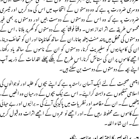
دوسری ضرورت یہ ہے کہ وہ دوستو ں کے انتخاب میں اس کی مدد کریں اور تیسری
ضرورت یہ ہے کہ وہ اس کے دوستوں کے دوست بنیں اور دوستوں پر بھی غیر
محسوس طریقہ سے اثر انداز ہوں۔ وقتاً فوقتا ً بچہ کے دوستوں کو گھر پر بلانا ، اس کے
دوستوں کی محفل میں چند منٹ بیٹھ جانا،ان کے ساتھ کھانا پینا اور ان کو تحائف دینا،
ان کی کامیابیوں کو سلیبریٹ کرنا، دوستوں کو ان کے ناموں کے ساتھ یاد رکھنا،
اچھے کاموں پر ان کی ستائش کرنا،اس طرح کے ہلکے پھلے اقدامات کے ذریعہ آپ
اپنے بچہ کے دوستوں کے دوست بن سکتے ہیں۔
اچھی صحبت کے لئے ایک آسان راستہ یہ ہے کہ اپنے بچوں کو طلبہ اور نوجوانوں کی
اسلامی تنظیموں سے وابستہ کرایئے۔ اس سے نیک بچوں کے درمیان وہ اٹھیں گے،
بیٹھیں گے۔ ان کے مقاصد اور نظریات میں پاکیزگی آئے گی ۔ برائیوں اور بے حیائی
کے کاموں سے محفوظ رہیں گے۔اور اچھے نو عمروں کے اچھے اثرات وہ قبول کریں
گے۔ ان شاء اللہ۔
۶۔ پرائیویسی کا احترام اور مناسب نگاہ