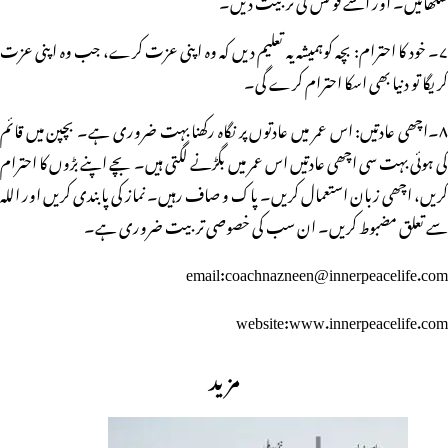
۷۔ خود کا احترام: بچہ کوہمیشہ یہ تعلیم دیں کہ وہ اپنی عزت کرے، جب وہ اپنی عزت
کریگا تو دنیا بھی اسکا احترام کرے گی۔
۸۔اچھی عادتیں: اس عمر میں عادتوں پر نگاہ رکھنا بہت ضروری ہے۔ بچپن میں قائم
کی ہوئی بہت سی اچھی عادتیں اس عمر میں بگڑنے لگتی ہیں۔ بچے اپنے بڑوں کا احترام
کریں، اچھی زبان استعمال کریں۔ پاک و صاف رہیں۔ نماز کی پابندی کریں اور اللہ
سے تعلق مضبوط کریں۔ ان سب کی خصوصی تربیت ضروری ہے۔
email:coachnazneen@innerpeacelife.com
website:www.innerpeacelife.com
مزید