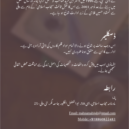
میں رہنے کے بعد نومبر 2003 سے اس کا نقشِ ثالث ‘حجاب اسلامی’ کے نام سے دہلی
سے شمشاد حسین فلاحی کے زیرِ ادارت شائع ہو رہا ہے۔
ڈسکلیمر
اس ویب سائٹ پر شائع ہونے والا تمام مواد قلم کاروں کی ذاتی آراء پر مبنی ہے۔
ادارے کا ان سے متفق ہونا ضروری نہیں۔
افسانوی ادب میں پیش کردہ واقعات و شخصیات کی اصل زندگی سے مماثلت محض اتفاقی
سمجھی جائے۔
رابطہ
پتہ:
ماہ نامہ حجاب اسلامی، ڈی 50، ابوالفضل انکلیو، جامعہ نگر، نئی دہلی-25
Email: mahnamahijab@gmail.com
Mobile: +918860822483