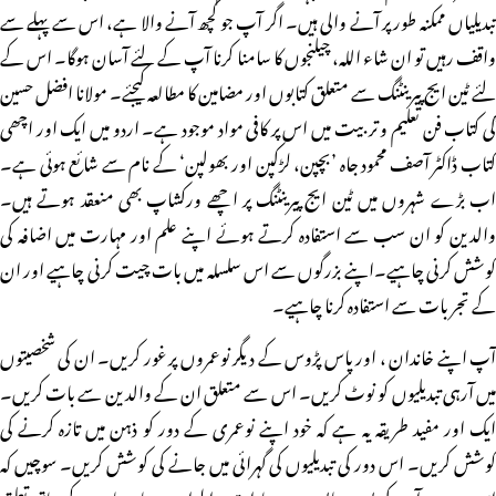
تبدیلیاں ممکنہ طور پر آنے والی ہیں۔ اگر آپ جو کچھ آنے والا ہے، اس سے پہلے سے
واقف رہیں تو ان شاء اللہ، چیلنجوں کا سامنا کرنا آپ کے لئے آسان ہوگا۔ اس کے
لئے ٹین ایج پیرینٹنگ سے متعلق کتابوں اور مضامین کا مطالعہ کیجئے۔ مولانا افضل حسین
ؒکی کتاب فن تعلیم و تربیت میں اس پر کافی مواد موجود ہے۔ اردو میں ایک اور اچھی
کتاب ڈاکٹر آصف محمود جاہ ’بچپن، لڑکپن اور بھولپن‘ کے نام سے شائع ہوئی ہے۔
اب بڑے شہروں میں ٹین ایج پیرینٹنگ پر اچھے ورکشاپ بھی منعقد ہوتے ہیں۔
والدین کو ان سب سے استفادہ کرتے ہوئے اپنے علم اور مہارت میں اضافہ کی
کوشش کرنی چاہیے۔اپنے بزرگوں سے اس سلسلہ میں بات چیت کرنی چاہیے اور ان
کے تجربات سے استفادہ کرنا چاہیے۔
آپ اپنے خاندان ، اور پاس پڑوس کے دیگر نوعمروں پر غور کریں۔ ان کی شخصیتوں
میں آرہی تبدیلیوں کو نوٹ کریں۔ اس سے متعلق ان کے والدین سے بات کریں۔
ایک اور مفید طریقہ یہ ہے کہ خود اپنے نوعمری کے دور کو ذہن میں تازہ کرنے کی
کوشش کریں۔ اس دور کی تبدیلیوں کی گہرائی میں جانے کی کوشش کریں۔ سوچیں کہ
اس دور میں آپ کی پسندو ناپسند میں، عادات و اطوار میں، ماں باپ کے ساتھ تعلق