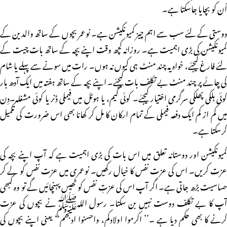
اُن کو بچایا جاسکتا ہے۔
دوستی کے لئے سب سے اہم چیز کمیونکیشن ہے۔ نوعمر بچوں کے ساتھ والدین کے
کمیونکیشن کی بڑی اہمیت ہے۔ روزانہ کچھ وقت اپنے بچہ کے ساتھ بات چیت کے
لئے فارغ کیجئے، خواہ یہ چند منٹ ہی کیوں نہ ہوں۔ رات میں سونے سے پہلے یا شام
کی چائے پر چند منٹ بے تکلف بات کیجئے۔ اپنے بچہ کے ساتھ ہفتہ میں ایک آدھ بار
کوئی ہلکی پھلکی سرگرمی اختیار کیجئے۔ کوئی گیم، یا ہوٹل میں فیملی ڈنر یا کوئی مشغلہ۔دِن
میں کم از کم ایک دفعہ فیملی کے تمام ارکان کا مل کر کھانا بھی اس ضرورت کی تکمیل
کرسکتا ہے۔
کمیونکیشن اور دوستانہ تعلق میں اس بات کی بڑی اہمیت ہے کہ آپ اپنے بچہ کی
عزت کریں۔ اس کی عزت نفس کا خیال رکھیں۔ نوعمری میں عزت نفس کو لے کر
حساسیت بڑھ جاتی ہے۔ اگر آپ اس کی عزتِ نفس کو ٹھیس پہنچائیں گے تو وہ کبھی
آپ کا بے تکلف دوست نہیں بن سکتا۔ رسول اللہﷺنے بچوں کی عزت
کرنے کا بھی حکم دیا ہے ۔’’ اکرموا اولادکم، واحسنوا ادبھم‘‘ یعنی اپنے بچوں کی