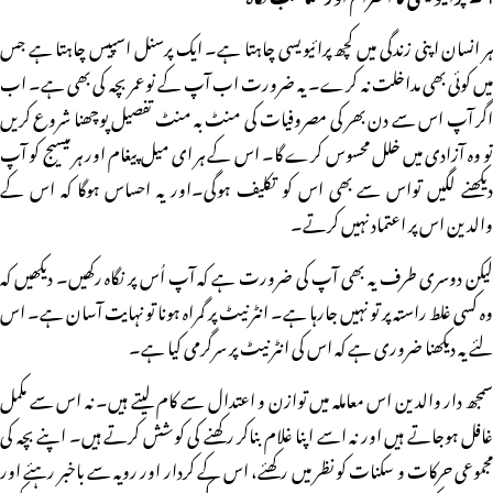
ہر انسان اپنی زندگی میں کچھ پرائیویسی چاہتا ہے۔ ایک پرسنل اسپیس چاہتا ہے جس
میں کوئی بھی مداخلت نہ کرے۔ یہ ضرورت اب آپ کے نوعمر بچہ کی بھی ہے۔ اب
اگر آپ اس سے دن بھر کی مصروفیات کی منٹ بہ منٹ تفصیل پوچھنا شروع کریں
تو وہ آزادی میں خلل محسوس کرے گا۔ اس کے ہر ای میل پیغام اور ہر میسیج کو آپ
دیکھنے لگیں تواس سے بھی اس کو تکلیف ہوگی۔اور یہ احساس ہوگا کہ اس کے
والدین اس پر اعتماد نہیں کرتے۔
لیکن دوسری طرف یہ بھی آپ کی ضرورت ہے کہ آپ اُس پر نگاہ رکھیں۔ دیکھیں کہ
وہ کسی غلط راستہ پر تو نہیں جارہا ہے۔ انٹرنیٹ پر گمراہ ہونا تو نہایت آسان ہے۔ اس
لئے یہ دیکھنا ضروری ہے کہ اس کی انٹرنیٹ پر سرگرمی کیا ہے۔
سمجھ دار والدین اس معاملہ میں توازن و اعتدال سے کام لیتے ہیں۔ نہ اس سے مکمل
غافل ہوجاتے ہیں اور نہ اسے اپنا غلام بناکر رکھنے کی کوشش کرتے ہیں۔ اپنے بچہ کی
مجموعی حرکات و سکنات کو نظر میں رکھئے، اس کے کردار اور رویہ سے باخبر رہئے اور