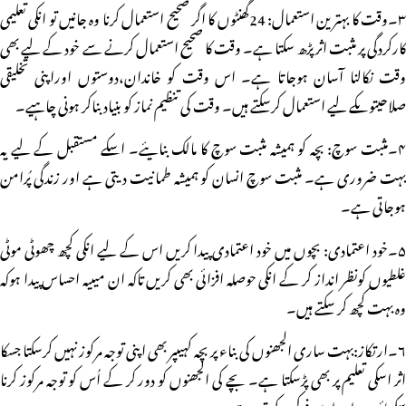
۳۔وقت کا بہترین استعمال: 24گھنٹوں کا اگر صحیح استعمال کرنا وہ جانیں تو انکی تعلیمی
کارکردگی پر مثبت اثر پڑھ سکتا ہے۔ وقت کا صحیح استعمال کرنے سے خود کے لیے بھی
وقت نکالنا آسان ہوجاتا ہے۔ اس وقت کو خاندان،دوستوں اوراپنی تخلیقی
صلاحیتوںکے لیے استعمال کرسکتے ہیں۔ وقت کی تنظیم نماز کو بنیاد بناکر ہونی چاہیے۔
۴۔مثبت سوچ: بچہ کو ہمیشہ مثبت سوچ کا مالک بنایئے۔ اسکے مستقبل کے لیے یہ
بہت ضروری ہے۔ مثبت سوچ انسان کو ہمیشہ طمانیت دیتی ہے اور زندگی پُرامن
ہوجاتی ہے۔
۵۔خود اعتمادی: بچوں میں خود اعتمادی پیدا کریں اس کے لیے انکی کچھ چھوٹی موٹی
غلطیوں کونظر انداز کر کے انکی حوصلہ افزائی بھی کریں تاکہ ان میںیہ احساس پیدا ہوکہ
وہ بہت کچھ کر سکتے ہیں۔
۶۔ارتکاز:بہت ساری الجھنوں کی بناء پر بچہ کہیںپر بھی اپنی توجہ مرکوز نہیں کرسکتا جسکا
اثر اسکی تعلیم پر بھی پڑسکتا ہے۔ بچے کی الجھنوں کو دور کر کے اُس کو توجہ مرکوز کرنا
سکھائیں۔ اور اسے فوکس کی تربیت دیں۔