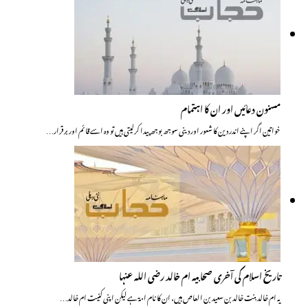
مسنون دعائیں اور ان کا اہتمام
خواتین اگر اپنے اندر دین کا شعور اور دینی سوجھ بوجھ پیدا کرلیتی ہیں تو وہ اسے قائم اور برقرار…
تاریخ اسلام کی آخری صحابیہ ام خالد رضی اللہ عنہا
یہ ام خالد بنت خالد بن سعید بن العاص ہیں، ان کا نام امۃ ہے لیکن اپنی کنیت ام خالد…