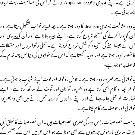
کراتی ہے۔اپنے ظاہری وجود Appearance کو لے کر اس کی حساسیت بہت زیادہ
بڑھ جاتی ہے۔
یہ دور مثالیت پسندی Idealismکا دور ہوتا ہے۔ بچہ اپنے خواب تشکیل دیتا ہے اور
ان کو پورا کرنے کی جستجو شروع کرتا ہے۔ اپنے ہیرو بناتا ہے اور اُن کی پیروی اور
ان کے جیسا بننے کی سنجیدہ کوشش شروع کردیتا ہے۔ عملی دشواریوں اور مشکلات
کا شعور کمزور ہوتا ہے اور وہ یہ سمجھتا ہے کہ اس کے خوابوں کی دنیا بس چند قدم کے
فاصلہ پر موجود ہے۔
یہ توانائی سے بھرپور دور ہوتا ہے۔ جوش، ولولہ اور قوت اپنے شباب پر ہوتی ہے۔
نوعمر بچہ جو کام بھی کرتا ہے وہ بھرپور توانائی اور قوت کے ساتھ کرتا ہے۔ اپنے
خیالات کو عملی جامہ پہنانے اور اپنے ارادوں کو روبہ عمل لانے میں بھی وہ بھرپور
توانائی اور حوصلہ سے کام لیتا ہے۔
یہ سب خصوصیات، اِس دور کی فطری خصوصیات ہیں۔ ان خصوصیات کا تعلق اُن
بہت ساری ہارمونل تبدیلیوں سے بھی ہوتا ہے جو اس عمر میں اس کے جسم کے