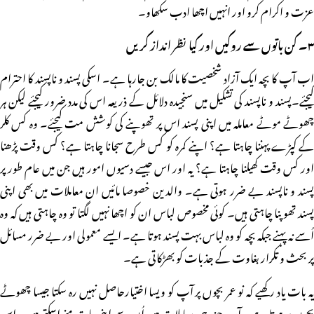
عزت و اکرام کرو اور انہیں اچھا ادب سکھاو۔
۳۔ کن باتوں سے روکیں اور کیا نظر انداز کریں
اب آپ کا بچہ ایک آزاد شخصیت کا مالک بن جارہا ہے۔ اسکی پسند و ناپسند کا احترام
کیجئے۔پسند و ناپسند کی تشکیل میں سنجیدہ دلائل کے ذریعہ اس کی مدد ضرور کیجئے لیکن ہر
چھوٹے موٹے معاملہ میں اپنی پسند اس پر تھوپنے کی کوشش مت کیجئے۔ وہ کس کلر
کے کپڑے پہننا چاہتا ہے؟ اپنے کمرہ کو کس طرح سجانا چاہتا ہے؟ کس وقت پڑھنا
اور کس وقت کھیلنا چاہتا ہے؟ یہ اور اس جیسے دسیوں امور ہیں جن میں عام طور پر
پسند و ناپسند بے ضرر ہوتی ہے۔ والدین خصوصا مائیں ان معاملات میں بھی اپنی
پسند تھوپنا چاہتی ہیں۔ کوئی مخصوص لباس ان کو اچھا نہیں لگتا تو وہ چاہتی ہیں کہ وہ
اُسے نہ پہنے جبکہ بچہ کو وہ لباس بہت پسند ہوتا ہے۔ ایسے معمولی اور بے ضرر مسائل
پر بحث و تکرار بغاوت کے جذبات کو بھڑکاتی ہے۔
یہ بات یاد رکھیے کہ نو عمر بچوں پر آپ کو ویسا اختیارحاصل نہیں رہ سکتا جیسا چھوٹے
بچوں پر ہوتا ہے۔ آپ چند ہی معاملات میں اُن سے اپنی بات منواسکتے ہیں۔ اس