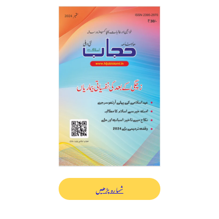
شمارہ پڑھیں