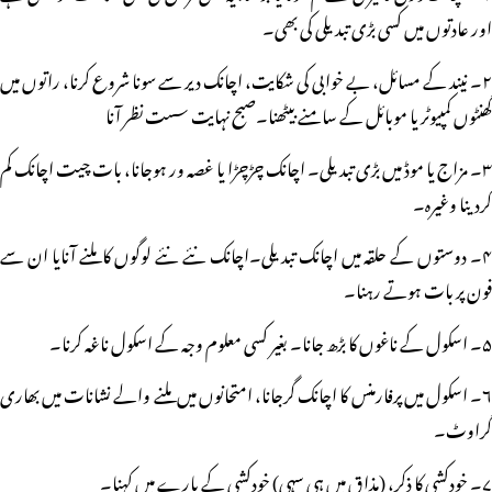
اور عادتوں میں کسی بڑی تبدیلی کی بھی۔
۲۔ نیند کے مسائل، بے خوابی کی شکایت، اچانک دیر سے سونا شروع کرنا، راتوں میں
گھنٹوں کمپیوٹر یا موبائل کے سامنے بیٹھنا۔صبح نہایت سست نظر آنا
۳۔ مزاج یا موڈ میں بڑی تبدیلی۔ اچانک چڑچڑا یا غصہ ور ہوجانا، بات چیت اچانک کم
کردینا وغیرہ۔
۴۔ دوستوں کے حلقہ میں اچانک تبدیلی۔اچانک نئے نئے لوگوں کا ملنے آنایا ان سے
فون پر بات ہوتے رہنا۔
۵۔ اسکول کے ناغوں کا بڑھ جانا۔ بغیر کسی معلوم وجہ کے اسکول ناغہ کرنا۔
۶۔ اسکول میں پرفارمنس کا اچانک گرجانا، امتحانوں میں ملنے والے نشانات میں بھاری
گراوٹ۔
۷۔ خودکشی کا ذکر، (مذاق میں ہی سہی) خودکشی کے بارے میں کہنا۔