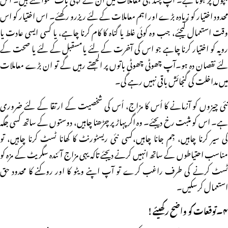
محدود اختیار کو زیادہ بڑے اور اہم معاملات کے لئے ریزرو رکھئے۔ اس اختیار کو اس
وقت استعمال کیجئے، جب وہ کوئی غلط یا گناہ کا کام کرنا چاہے، یا کسی ایسی عادت یا
رویہ کو اختیار کرنا چاہے جو اس کی آخرت کے لئے یامسقبل کے لئے یا صحت کے
لئے نقصان دہ ہو۔آپ چھوٹی چھوٹی باتوں پر الجھتے رہیں گے تو ان بڑے معاملات
میں مداخلت کی گنجائش باقی نہیں رہے گی۔
نئی چیزوں کو آزمانے کا اُس کا مزاج، اُس کی شخصیت کے ارتقا کے لئے ضروری
ہے۔ اس کو مثبت رخ دیجئے۔ وہ اگر پہاڑ پر چڑھنا چاہیں، دوستوں کے ساتھ کسی جگہ
کی سیر کرنا چاہیں، جِم جانا چاہیں،کسی نئی ریسٹورنٹ کا کھانا ٹسٹ کرنا چاہیں، تو
مناسب احتیاطوں کے ساتھ انہیں کرنے دیجئے تاکہ یہی مزاج آئندہ سگریٹ کے مزہ کو
ٹسٹ کرنے کی طرف راغب کرے تو آپ اپنے ویٹو کا اور روکنے کا محدود حق
استعمال کرسکیں۔
۴۔توقعات کو واضح رکھیئے !