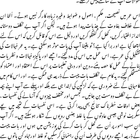
اس عمر میں نصیحت، حکم ، اصول و ضوابط وغیرہ زیادہ کارگر نہیں ہوتے۔ اُلٹا ان
کے خلاف بغاوت کے جذبات پیدا ہوتے ہیں۔ لیکن اگر آپ بے تکلف دوستانہ
انداز اختیار کریں، کھل کر گفتگو کریں اور دلیل سے اس کو قائل کریں کہ اس کے لئے
اچھا کیا ہے اور برا کیا ہے؟ تو یقینا آپ کی بات موثر ہوسکتی ہے۔ یہ عمر خیالات کی
تشکیل کی عمر ہے، اس عمل میں اس کی مدد کیجئے۔اچھے اور پاکیزہ خیالات و نظریات
بنانے کے عمل کا حصہ بنئے۔دین اور دینی تعلیمات پر اس کے اعتقاد اور اعتماد کو
مستحکم کیجئے۔ یہ کام بے تکلف بات چیت کے ذریعہ ہی ممکن ہے۔ اور اس کام میں
کامیابی کے لئے ضروری ہے کہ لڑکپن کی ابتدا ہی سے بلکہ اور پہلے سے آپ اپنے بچہ
کے بے تکلف دوست بن جائیں۔تجسس اور مختلف چیزوں کو آزمانے کی نفسیات ،
بعض اوقات خطرناک نتائج بھی پیدا کرتی ہے۔ اسی نفسیات کے نتیجہ میں بچے
سگریٹ نوشی جیسی عادتوں کے یا غلط جنسی رویوں کے شکار ہوسکتے ہیں۔ اگر آپ
ان سب امور پر اُن سے کھل کر بات کرنے کی پوزیشن میں ہوں اور بات چیت
کے ذریعہ اچھے رویوں کی طرف اُن کی رہنمائی کرسکیں تو غلط اور تباہ کن باتوں سے