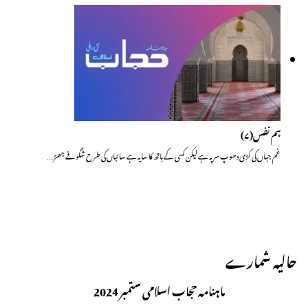
ہم نفس(۷)
غم جہاں کی کڑی دھوپ سر پہ ہے لیکن کسی کے ہاتھ کا سایہ ہے سائباں کی طرح شگوفے جھڑ…
حالیہ شمارے
ماہنامہ حجاب اسلامی ستمبر 2024