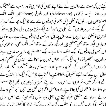
کہتے ہیں کہ بہت سے والدین کے لئے اپنے بچوں کی نوعمری کا دور سب سے چیلنجنگ
دور ہوتا ہے۔ نوعمری (Adolescence) اور بلوغ (Puberty)دو الگ الگ
اصطلاحیں ہیں۔ بلوغ کا تعلق ا ُن جسمانی تبدیلیوں سے ہے جو ایک بچہ کے اندرعمر
کے ایک خاص مرحلہ میں آنے لگتی ہیں اور اُسے ایک بالغ مرد میں بدل دیتی ہیں۔ جبکہ
نوعمری کا تعلق اس عمر میں آنے والی جذباتی اور نفسیاتی تبدیلیوں سے ہے۔ یہ دونوں
تبدیلیاں ایک ساتھ بھی آسکتی ہیں اور کچھ وقفہ کے ساتھ الگ الگ بھی۔ نو عمری کی
ان نفسیاتی تبدیلیوں کا ایک مقصد ہوتا ہے۔ ایک معصوم بچہ جو ہر معاملہ میں اپنے
والدین پر منحصر تھا ، اب ایک آزاد ، جوان فرد بن رہا ہوتا ہے۔ زندگی کی عظیم تر ذمہ
داریوں اور چیلنجوں کے لئے تیار ہورہا ہوتا ہے۔اس مرحلہ میںعلیم و حکیم خدائے
تعالیٰ اس کے اندر ایسے نفسیاتی رجحانات پیدا کرتا ہے جو اس کو ایک آزاد زندگی کے
لئے تیار کرسکیں۔نو عمری کے اس دور کے لئے انگریزی زبان میں ’ٹین ایج ‘Teen
Ageکا لفظ استعمال کیا جاتا ہے جو دراصل انگریزی گنتی میں ’ٹین ‘ پر ختم ہونے
والے اعداد سے متعلق عمرکو کہتے ہیں یعنی تیرہ سال (تھرٹین) سے انیس سال
(نائنٹین) کی عمر۔ لیکن اس کا مطلب ہرگز یہ نہیں ہے کہ نو عمری کا تعلق اسی عمر سے