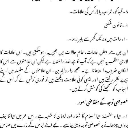
۸۔تمباکو، شراب یا ڈرگس کی علامات۔
۹۔ قانون شکنی
۱۰، رات میں دیر تک گھر سے باہر رہنا۔
ان میں سے بعض علامات، عام حالات میں بھی پیدا ہوسکتی ہیں۔ ان علامات کا
لازمی مطلب یہ نہیں ہے کہ آپ کا بچہ غلط راستہ پر ہے لیکن ان علامتوں سے اس کا
امکان ضرور پیدا ہوجاتا ہے۔ سمجھ دار والدین ، ان علامتوں کے سلسلہ میں اپنے
بچہ پر نظر رکھتے ہیں اور ایسی کوئی علامت دیکھتے ہیں تو فوری نوٹس لے کر اس کے
اسباب کو سمجھنے کی کوشش کرتے ہیں۔
خصوصی توجہ کے متقاضی امور
۱۔ حیا و عفت: حیا اسلام کا شعار اور ایمان کا شعبہ ہے۔اس عمر میں حیا کا جذبہ
پروان چڑھانے پر خصوصی توجہ دینی چاہیے۔ بچے اپنے لباس کے بارے میں حساس