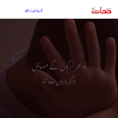
خریداری / عطیہ
نو عمر لڑکوں کے مسائل
ڈاکٹر نازنین سعادتنو