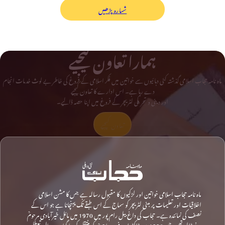
شمارہ پڑھیں
ہمارا تعاون کیجیے
ماہ نامہ حجاب اسلامی گذشتہ کئی دہائیوں سے خواتین میں فکر اسلامی کے فروغ کی خاطر بے لوث خدمات انجام
دے رہا ہے۔ اس ادارے کا تعاون کیجیے
اور دینی و تحریکی لٹریچر کے فروغ میں اپنا حصہ ڈالیے۔
تعاون کیجیے
ماہ نامہ حجاب اسلامی خواتین اور لڑکیوں کا مقبول رسالہ ہے جس کا مشن اسلامی
اخلاقیات اور تعلیمات پر مبنی لٹریچر کو سماج کے اس طبقے تک پہنچانا ہے جو اس کے
نصف کی نمائندہ ہے۔ حجاب کی داغ بیل رام پور میں 1970 میں مائل خیرآبادی مرحومؒ
نے ڈالی تھی، جسے 1996 میں ڈاکٹر ابن فرید صاحبؒ کو منتقل کردیا گیا۔ دو سال تعطل