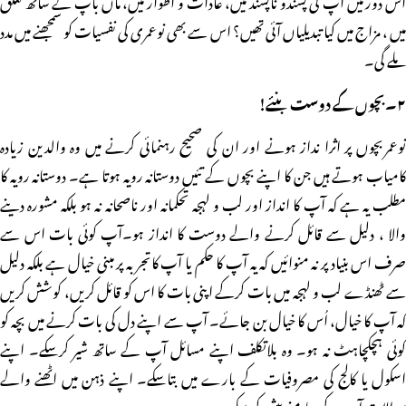
میں ، مزاج میں کیا تبدیلیاں آئی تھیں؟ اس سے بھی نوعمری کی نفسیات کو سمجھنے میں مدد
ملے گی۔
۲۔بچوں کے دوست بنئے!
نوعمربچوں پر اثرا نداز ہونے اور ان کی صحیح رہنمائی کرنے میں وہ والدین زیادہ
کامیاب ہوتے ہیں جن کا اپنے بچوں کے تئیں دوستانہ رویہ ہوتا ہے۔ دوستانہ رویہ کا
مطلب یہ ہے کہ آپ کا انداز اور لب و لہجہ تحکمانہ اور ناصحانہ نہ ہو بلکہ مشورہ دینے
والا ، دلیل سے قائل کرنے والے دوست کا انداز ہو۔آپ کوئی بات اس سے
صرف اس بنیاد پر نہ منوائیں کہ یہ آپ کا حکم یا آپ کاتجربہ پر مبنی خیال ہے بلکہ دلیل
سے ٹھنڈے لب و لہجہ میں بات کرکے اپنی بات کا اس کو قائل کریں، کوشش کریں
کہ آپ کا خیال، اُس کا خیال بن جائے۔ آپ سے اپنے دل کی بات کرنے میں بچہ کو
کوئی ہچکچاہٹ نہ ہو۔ وہ بلاتکلف اپنے مسائل آپ کے ساتھ شیر کرسکے۔ اپنے
اسکول یا کالج کی مصروفیات کے بارے میں بتاسکے۔ اپنے ذہن میں اٹھنے والے
سوالات آپ کے سامنے پیش کرسکے۔