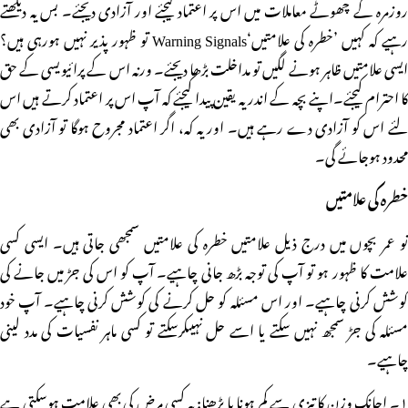
روزمرہ کے چھوٹے معاملات میں اس پر اعتماد کیجئے اور آزادی دیجئے۔ بس یہ دیکھتے
رہیے کہ کہیں ’خطرہ کی علامتیں‘Warning Signals تو ظہور پذیر نہیں ہورہی ہیں؟
ایسی علامتیں ظاہر ہونے لگیں تو مداخلت بڑھا دیجئے۔ ورنہ اس کے پرائیویسی کے حق
کا احترام کیجئے۔اپنے بچہ کے اندر یہ یقین پیدا کیجئے کہ آپ اس پر اعتماد کرتے ہیں اس
لئے اس کو آزادی دے رہے ہیں۔ اور یہ کہ، اگر اعتماد مجروح ہوگا تو آزادی بھی
محدود ہوجائے گی۔
خطرہ کی علامتیں
نو عمر بچوں میں درج ذیل علامتیں خطرہ کی علامتیں سمجھی جاتی ہیں۔ ایسی کسی
علامت کا ظہور ہو تو آپ کی توجہ بڑھ جانی چاہیے۔ آپ کو اس کی جڑ میں جانے کی
کوشش کرنی چاہیے۔ اور اس مسئلہ کو حل کرنے کی کوشش کرنی چاہیے۔ آپ خود
مسئلہ کی جڑ سمجھ نہیں سکتے یا اسے حل نہیںکرسکتے تو کسی ماہر نفسیات کی مدد لینی
چاہیے۔
۱۔ اچانک وزن کا تیزی سے کم ہونا یا بڑھنا: یہ کسی مرض کی بھی علامت ہوسکتی ہے