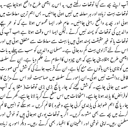
آپ اپنے بچہ سے کیا توقعات رکھتے ہیں، یہ اس پر اچھی طرح واضح ہوناچاہیے۔ یہ
توقعات بہت زیادہ اور ہر معاملہ میں نہیں ہونی چاہئیں۔ بس اہم ترین معاملات میں
ہونی اور بچہ پر واضح رہنی چاہئیں۔ عام طور ایسا محسوس ہوتا ہے کہ نو عمر بچے
والدین کی توقعات کو پسند نہیں کرتے ،لیکن ایسا اس وقت ہوتا ہے جب آپ کی
توقعات یا تو غیر حقیقت پسند ہوتی ہیں یا بہت سے معاملات سے متعلق ہوتی ہیں اور
اس کے لئے آزادی بہت کم رہ جاتی ہے۔مسلمان والدین کو سب سے پہلے یہ بات
اچھی طرح جتلادینی چاہیے کہ جن چیزوں کااسلام نے حکم دیا ہے، ان کے سلسلہ
میں کوتاہی یا جن باتوں سے منع کیا ہے، ان کے قریب جانے کی کوشش کسی صورت
قابل برداشت نہیں ہوگی۔ان امور کے سلسلہ میں حساسیت خود اس کے مزاج کا
حصہ بن جانی چاہیے۔ کوشش کیجئے کہ چار پانچ بڑی بڑی توقعات( مثلا یہ کہ آپ
کوفرائض کا پابند ہونا چاہیے، امتحانات میں اس سطح کے گریڈ لانا چاہیے، گھر کے ان
چار پانچ اہم ضوابط کی پابندی کرنی چاہیے وغیرہ ) قائم کریں ۔ ہوسکے تو انہیں قائم
کرنے میں بچہ سے بھی مشورہ کریں۔ اگر یہ توقعات پوری ہوجاتی ہیں تو خوش اور
مطمئن رہیں۔اپنی خوشی اور اطمینان کا اظہار بھی کرتے رہیں۔ دیگر امور پر زیادہ