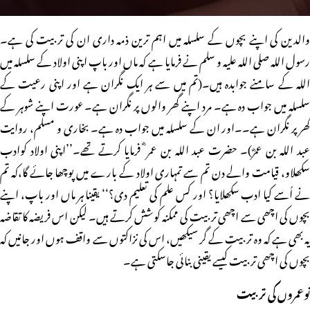
والدین کی اپنے بچوں کے سلسلہ میں اہم ترین ذمہ داری ان کی تربیت کی ہے۔
رسول اللہ صلی اللہ علیہ و سلم نے فرمایا ہے کہ ماں اور باپ اپنی اولاد کے سلسلہ میں
اللہ کے سامنے جوابدہ ہیں۔(تم میں سے ہر ایک نگران ہے اور اپنی رعیت کے
سلسلہ میں جواب دہ ہے۔ مرد اپنے گھر والوں پر نگران ہے۔ عورت اپنے شوہر کے
گھر پر نگران ہے۔۔اور ان کے سلسلہ میں جواب دہ ہے۔ بخاری و مسلم، روایت
عبد اللہ بن عمرؓ)۔ حضرت عبد اللہ بن عمر ؓ فرمایا کرتے تھے۔’’اپنی اولاد کوادب
سکھلاو، قیامت والے دن تم سے تمہاری اولاد کے بارے میں پوچھا جائے گا،کہ تم
نے اُسے کیا ادب سکھلایا؟ اور کس علم کی تعلیم دی؟‘‘ یقینا ہر ماں اور باپ، اپنے
بچوں کی اچھی سے اچھی تربیت کی ممکنہ کوشش کرتے ہیں۔ لیکن اس فریضہ کا تقاضہ
یہ بھی ہے کہ وہ تربیت کے گر سیکھیں، اس کی نزاکتوں سے واقف ہوں اور جانیں کہ
بچوں کی اچھی تربیت کیسے یقینی بنائی جاسکتی ہے۔
نوعمروں کی تربیت