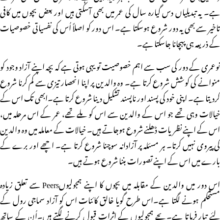
ہے۔ یہ تبدیلیاں دس گیارہ سال کی عمر میں بھی آسکتی ہیں اور بعض بچوں میں کافی
تاخیر سے بھی یہ دور شروع ہوسکتا ہے۔ اس دور کو اصلاً اُس کی نفسیاتی خصوصیات
کے ذریعہ ہی پہچانا جاسکتا ہے۔
نوعمری کے دور کی سب سے اہم خصوصیت تو یہی ہوتی ہے کہ بچہ اپنے آزاد وجود کو
منوانے کی کوشش شروع کرتا ہے۔ وہ والدین پر اپنا انحصار تیزی سے کم کرنا شروع
کردیتا ہے۔ اپنی خود کی پسند اور ناپسند تشکیل دینا شروع کرتا ہے۔ابھی تک اس کے
خیالات وہی تھے جو اس کے والدین سے اس کو ملے تھے، عمر کے اس مرحلہ میں،
اس کے اپنے نظریات ڈھلنے شروع ہوجاتے ہیں۔ خیالات کے معاملہ میں وہ والدین
کی پیروی نہیں کرتا۔ ہر مسئلہ پر آزادانہ سوچنا شروع کرتا ہے۔ اچھے اور برے کے
بارے میں اس کے اپنے تصورات بننا شروع ہوتے ہیں۔
اس دور میں والدین کے مقابلہ میں بچوں کا اپنے ہمجولیوںPeers سے تعلق زیادہ
مستحکم ہونے لگتا ہے۔اس طرح گویا خالق کائنات اس کو آزاد سماجی رول کے
لئے تیار فرماتا ہے۔بچے ہمجولیوں کے اثرات قبول کرنے لگتے ہیں۔اُن کے ساتھ