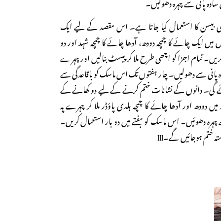
یں سادہ پانی سے چہرہ دھولیں۔
ی بیسن کا استعمال کیا جاتا ہے۔ اس مقصد کے لیے ایک
میں ایک چائے کا چمچہ دودھ، آدھا چائے کا چمچہ شہد اور دو
ں۔ تمام اجزا کو اچھی طرح ملا کر پیسٹ بنالیں اور چہرے
ہ پانی سے دھولیں۔ چار ہفتوں تک اس ماسک کو باقاعدگی سے
ائے گی۔ دانوں کے نشانات ختم کرنے کے لیے دو کھانے کے
 میں دودھ اور آدھا چائے کا چمچہ ہلدی پاؤڈر ملا کر چہرے پہ
ے چہرہ دھوئیں۔ اس ماسک کو ہفتے میں دو بار استعمال کریں۔
 ختم ہوجائیں گے۔lll