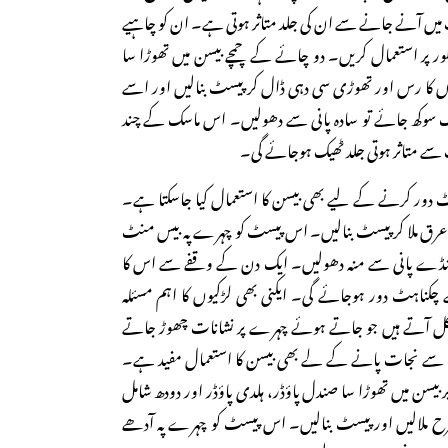
وپ میں آنے جانے سے ان کی جلد متاثر ہوتی ہے۔ ان کو چاہیے
ر پر استعمال کریں۔ دو چائے کے چمچے بیسن میں تھوڑا سا
ں کا رس اور تھوڑی سی دہی ڈال کر پیسٹ بنالیں اور اسے
سوکھ جائے تو سادہ پانی سے دھولیں۔ اس ماسک کے چند
 متاثر ہوتی جلد ٹھیک ہوجائے گی۔
 دور کرنے کے لیے بھی بیسن کا استعمال کیا جاسکتا ہے۔
 عرق ملا کر پیسٹ بنالیں۔ اس پیسٹ کو چہرے پہ بیس منٹ
ٹھنڈے پانی سے منہ دھولیں۔ ایک دن کے وقفے سے اس کا
ناہٹ دور ہوجائے گی۔ ایکنی بھی لڑکیوں کا اہم مسئلہ
کل آتے ہیں جو جاتے ہوئے چہرے پر نشانات چھوڑ جاتے
 سے نجات پانے کے لے بھی بیسن کا استعمال مفید ہے۔
 بیسن میں تھوڑا سا صندل پاؤڈر، ہلدی پاؤڈر اور دودھ شامل
ح ملالیں اور پیسٹ بنالیں۔ اس پیسٹ کو چہرے پہ آدھے