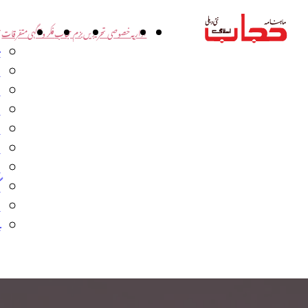
اداریہ
خصوصی تحریریں
بزم حجاب
فکر و آگہی
متفرقات
ت
د
و
س
ش
ا
ا
گ
م
ب