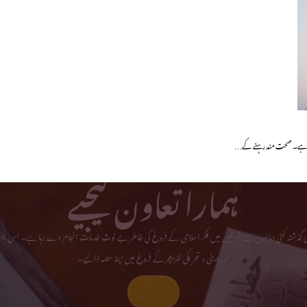
انا رہے۔ صحت مند رہنے کے…
ہمارا تعاون کیجیے
می گذشتہ کئی دہائیوں سے خواتین میں فکر اسلامی کے فروغ کی خاطر بے لوث خدمات انجام دے رہا ہے۔ اس ادا
اور دینی و تحریکی لٹریچر کے فروغ میں اپنا حصہ ڈالیے۔
تعاون کیجیے