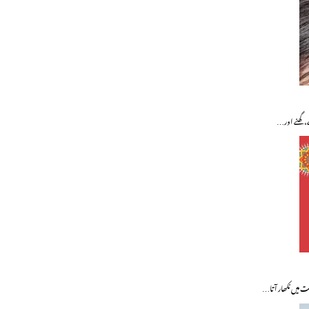
ے، گھنے اور…
 میں نکھار آتا…