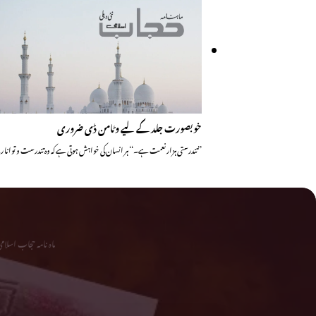
خوبصورت جلد کے لیے وٹامن ڈی ضروری
’’تندرستی ہزار نعمت ہے۔‘‘ ہر انسان کی خواہش ہوتی ہے کہ وہ تندرست و تو
ماہ نامہ حجاب اسلا