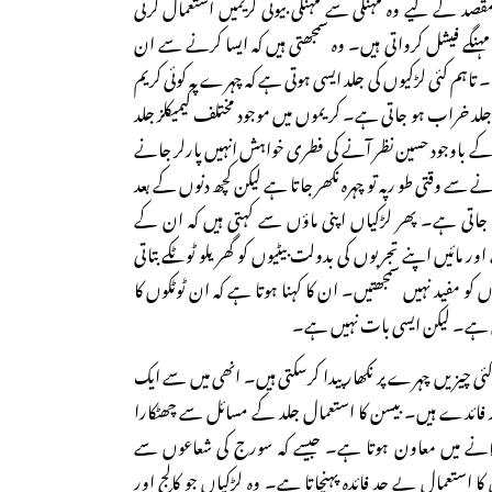
مقصد کے لیے وہ مہنگی سے مہنگی بیوٹی کریمیں استعمال کرتی
ے مہنگے فیشل کرواتی ہیں۔ وہ سمجھتی ہیں کہ ایسا کرنے سے ان
 تاہم کئی لڑکیوں کی جلد ایسی ہوتی ہے کہ چہرے پہ کوئی کریم
د خراب ہو جاتی ہے۔ کریموں میں موجود مختلف کیمیکلز جلد
ے باوجود حسین نظر آنے کی فطری خواہش انہیں پارلر جانے
ے سے وقتی طو رپہ تو چہرہ نکھر جاتا ہے لیکن کچھ دنوں کے بعد
جاتی ہے۔ پھر لڑکیاں اپنی ماؤں سے کہتی ہیں کہ ان کے
ور مائیں اپنے تجربوں کی بدولت بیٹیوں کو گھریلو ٹوٹکے بتاتی
و مفید نہیں سمجھتیں۔ ان کا کہنا ہوتا ہے کہ ان ٹوٹکوں کا
 ہے۔ لیکن ایسی بات نہیں ہے۔
ئی چیزیں چہرے پر نکھار پیدا کرسکتی ہیں۔ انھی میں سے ایک
ئدے ہیں۔ بیسن کا استعمال جلد کے مسائل سے چھٹکارا
لانے میں معاون ہوتا ہے۔ جیسے کہ سورج کی شعاعوں سے
 استعمال بے حد فائدہ پہنچاتا ہے۔ وہ لڑکیاں جو کالج اور