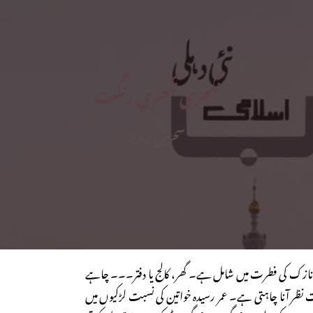
نکھری نکھری رنگت
سحرش پرویز
ک کی فطرت میں شامل ہے۔ گھر، کالج یا دفتر۔۔۔ چاہے
نظر آنا چاہتی ہے۔ عمر رسیدہ خواتین کی نسبت لڑکیوں میں