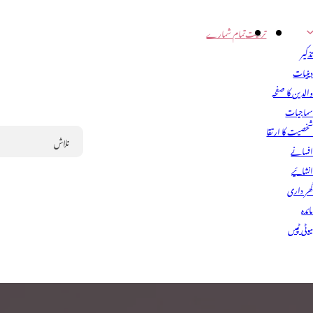
تربیت
تمام شمارے
ذکیر
ینیات
الدین کا صفحہ
ماجیات
خصیت کا ارتقا
فسانے
Search
نشائیے
ھر داری
ائدہ
یوٹی ٹپس