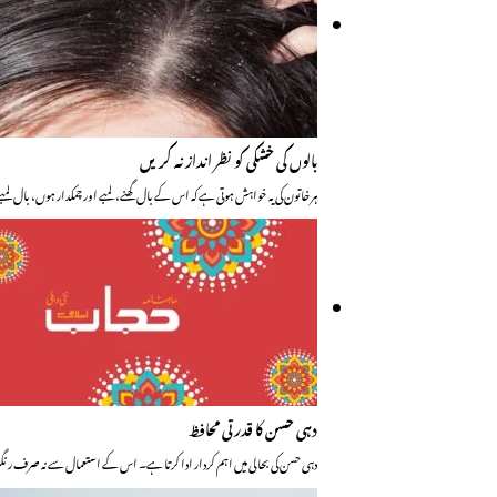
بالوں کی خشکی کو نظر انداز نہ کریں
ہر خاتون کی یہ خواہش ہوتی ہے کہ اس کے بال گھنے، لمبے اور چمکدار ہوں، بال لمب
دہی حسن کا قدرتی محافظ
دہی حسن کی بحالی میں اہم کردار ادا کرتا ہے۔ اس کے استعمال سے نہ صرف رنگت