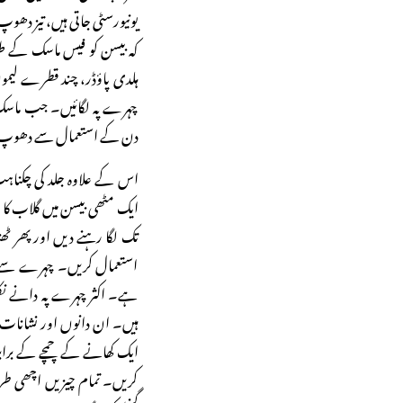
یونیورسٹی جاتی ہیں، تیز دھ
کہ بیسن کو فیس ماسک کے طو
ہلدی پاؤڈر، چند قطرے لیمو
چہرے پہ لگائیں۔ جب ماسک 
دن کے استعمال سے دھوپ سے
اس کے علاوہ جلد کی چکناہٹ
ایک مٹھی بیسن میں گلاب کا
تک لگا رہنے دیں اور پھر 
استعمال کریں۔ چہرے سے چک
ہے۔ اکثر چہرے پہ دانے ن
ہیں۔ ان دانوں اور نشانات
ایک کھانے کے چمچے کے برابر
کریں۔ تمام چیزیں اچھی طر