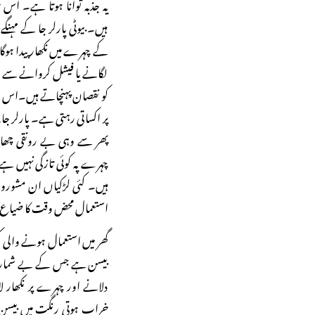
یہ جذبہ توانا ہوتا ہے۔ اس 
ہیں۔ بیوٹی پارلر جا کے مہنگ
کے چہرے میں نکھار پیدا ہوگا۔
لگانے یا فیشل کروانے سے جل
کو نقصان پہنچاتے ہیں۔اس ک
پر اکساتی رہتی ہے۔ پارلر جان
پھر سے وہی بے رونقی چھا 
چہرے پہ کوئی تازگی نہیں ہے ا
ہیں۔ کئی لڑکیاں ان مشوروں ک
استعمال محض وقت کا ضیاع
گھر میں استعمال ہونے والی ک
بیسن ہے جس کے بے شمار فا
دلانے اور چہرے پر نکھار 
خراب ہوتی رنگت میں بیسن کا