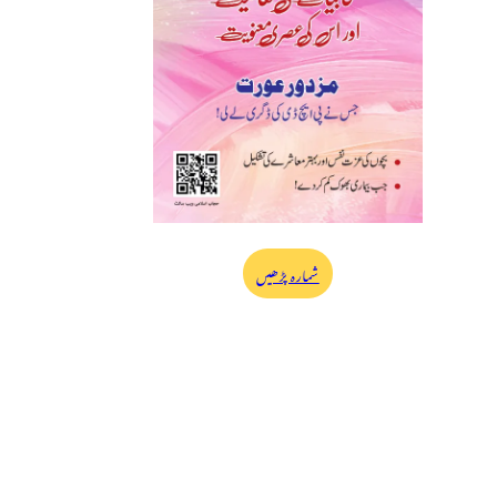
شمارہ پڑھیں