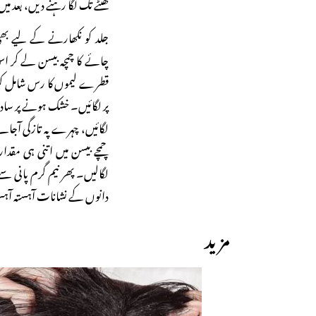
گھنٹے تک لگا رہنے دیں، بعد م
جلد کو نکھارنے کے لیے بھ
چائے کا چمچہ بیسن لے کر اس 
قطرے لیموں کا رس شامل کری
پر لگائیں۔ خشک ہونے پر ساد
لگائیں، چہرے پہ تازگی آج
چمچے بیسن میں اتنی ہی مقدار
لگالیں۔ پھر نیم گرم پانی س
دانوں کے نشانات آہستہ آہستہ
مزید