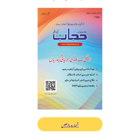
شمارہ پڑھیں