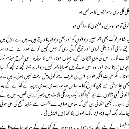
گلی گلی مری رسوائیوں کا ساتھی ہو
کوئی تو ہو جو مری وحشتوں کا ساتھی ہو
یہ شاعر لوگ بھی ہم جیسے دیوانوں کو اور بھی دیوانہ بنا دیتے ہیں۔ میں نے لاؤنج میں
بجنے والی آواز ہلکی کردی اور توقع کرتی رہی کہ یہیں کہیں کونے کھدرے سے وہ سر
نکالے گا… اس کی یہی پہچان تھی، جہاں ہوتا، اس کا ریڈیو اسی طرح میڈم نور
جہاں الاپتا رہتا اور وہ کسی کونے میں گھسایا پھر کہیں دیوار پر چمٹا کچھ نہ کچھ کر رہا
ہوتا… مگر حیرت انگیز طور پر اس کی طرف سے کوئی پیش رفت نہیں ہوئی۔ میں نے
بھی خاموشی سے کچن کا رخ کیا۔ ساس صاحبہ جلدی جلدی دوپہر کے کھانے کے بعد
اٹھائی گئی پلیٹوں سے بچا کھچا کھانا ایک بدرنگی پلیٹ میں ڈھیر کر رہی تھیں۔ میں چائے
کی رسیا… کیتلی اٹھائی ہی تھی کہ ساس صاحبہ نے جھٹ سے شاید صبح کی بنی ہوئی
چائے ایک کپ (جو اپنا رنگ بھول چکا تھا) میں انڈیل لی…
’’فیصل کے لیے رکھ رہی ہوں… وہ دوپہر کے کھانے کے ساتھ چائے پیتا ہے