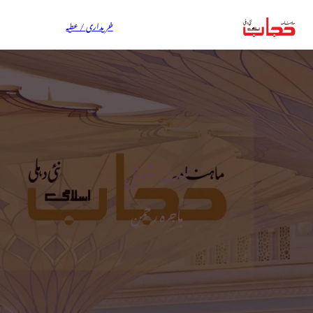
خریداری / عطیہ
نیتِ شوق
ہاجرہ رحمن