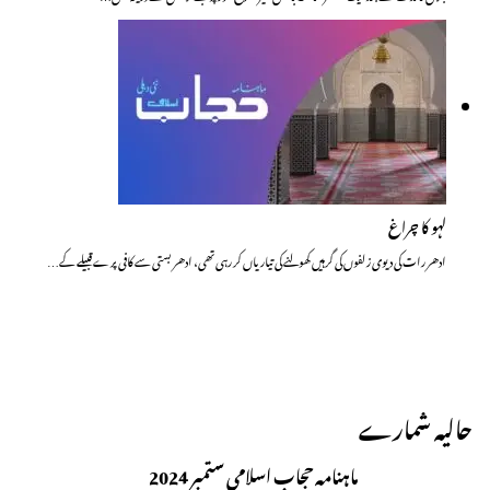
لہو کا چراغ
ادھر رات کی دیوی زلفوں کی گرہیں کھولنے کی تیاریاں کر رہی تھی، ادھر بستی سے کافی پرے قبیلے کے…
حالیہ شمارے
ماہنامہ حجاب اسلامی ستمبر 2024