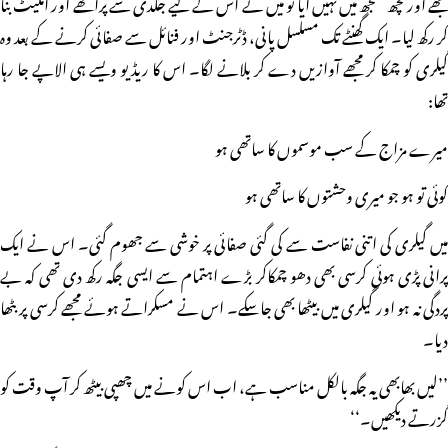
مجھے اور کچھ سمجھ میں نہیں آیا تو میں نے اس کے لیے جلدی سے پراٹھے اور آملیٹ بنا
کر رکھ لیا۔ ایک گھنٹے تک مسلسل پانی، ڈٹرجنٹ اور فنائل سے صفائی کرنے کے بعد وہ
گیلری کو چمکا کر مجھے آوازیں دے کر بلانے لگا۔ اس کا ریڈیو ویسے ہی الاپے جا رہا
تھا:
میرے مزاج کے سب موسموں کا ساتھی ہو
کوئی تو ہو جو میری وحشتوں کا ساتھی ہو
میں گیلری کی اتنی نفاست سے کی گئی صفائی پر خوشی سے جھوم گئی۔ اس نے ایک
پرانی پڑی ہوئی کرسی بھی دھو چمکاکر بڑے اہتمام سے ایسی جگہ رکھ دی تھی کہ بے
پردگی نہ ہو اور گیلری میں بیٹھا بھی جاسکے۔ اس نے مسکراتے ہوئے مجھے کرسی پر بٹھا
دیا۔
’’لیں بھابھی یہ جگہ بالکل مناسب ہے، اب اس کونے میں چھپی بیٹھ کر آپ وقت کو
گزرتے دیکھیں۔‘‘