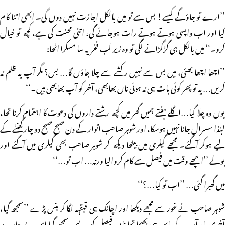
’’ارے تو جاؤگے کیسے! بس سے تو میں بالکل اجازت نہیں دوں گی۔ ابھی اتنا کام
کیا اور اب واپسی ہوتے ہوتے رات ہوجائے گی، اتنی محنت کی ہے، کچھ تو خیال
کرو۔‘‘ میں بالکل ہی گڑگڑانے لگی تو وہ زیر لب فخریہ سا مسکرا اٹھا:
’’اچھا اچھا بھئی، میں بس سے نہیں رکشے سے چلا جاؤں گا… بس؟ مگر آپ یہ ظلم نہ
کریں… یہ تو پھر کوئی بات ہی نہ ہوئی ناں بھابھی، آخر کو آپ بھابھی ہیں۔‘‘
یوں وہ چلا گیا…اگلے ہفتے ہمیں گھر میں کچھ رشتے داروں کی دعوت کا اہتمام کرنا تھا،
لہٰذا سسرال جانا نہیں ہوسکا، اور شوہر صاحب اتوار کے دن صبح صبح دو چار گھنٹے کے
لیے ہوکر آگئے۔ مجھے گیلری میں بیٹھا دیکھ کر شوہر صاحب بھی گیلری میں آگئے اور
بولے ’’اچھے وقت میں فیصل سے کام کروالیا ورنہ… اب تو…‘‘
میں گھبرا گئی… ’’اب تو کیا…؟‘‘
شوہر صاحب نے غور سے مجھے دیکھا اور اچانک ہی قہقہہ لگا کر ہنس پڑے ’’سمجھ گیا،
آخری بار آپ کے پاس ہی بھیجا تھا ناں فیصل کو… بس سمجھ گیا اس بے چارے