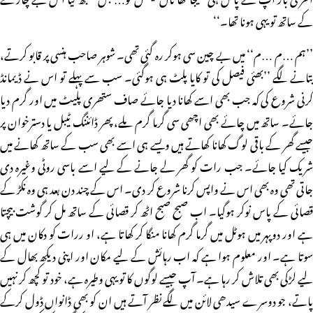
کے ساتھ تو یہی ہونا تھا۔‘‘
’’ہم …م …م‘‘ میں بے چین سی ہوکر رہ گئی تھی۔ شوہر صاحب ہنسی پر قابو کرتے،
بتانے لگے ’’بھئی فیصل کی تو کایا پلٹ ہی ہوگئی۔ سب سے پہلے تو اس نے ڈیمانڈ
کرنی شروع کی کہ جب بھی اسے کھانا دیا جائے صاف ستھری پلیٹ میں اور گرم دیا
جائے۔ ساتھ میں چائے بھی اچھی سی گرما گرم ملے، پھر ڈائننگ ٹیبل یا دسترخوان پر
جیسے گھر کے باقی لوگ کھانا کھاتے ہیں ویسے ہی اسے بھی سب کے ساتھ کھانے میں
شریک کیا جائے۔ جب رات کو گھر لے جانے کے لیے اسے باسی روٹی وغیرہ دی
جاتی تھی وہ بھی اس نے واپس کرنا شروع کر دی۔ اس کے چند دن بعد ہی وہ نکڑ کے
قصائی کے پاس نوکر ہوگیا۔ اب صبح صبح اٹھ کر قصائی کے ساتھ مل کر گوشت بیچتا
ہے اور دوپہر میں ہوٹل میں گرما گرم کھانا منگا کر کھاتا ہے، او ررات کو دکان میں ہی
سوتا ہے۔ اور معلوم ہوا ہے کہ اب رہائش کے لیے مکان اور اپنی دیکھ بھال کے
لیے لڑکی بھی تلاش کر رہا ہے۔ آپ جیسے لوگوں کا تو یہی وطیرہ ہے، خود تو کچھ کر نہیں
پاتے، جو دوسرے سیدھی لائن میں لگے نظر آتے ہیں ان کو بھی ڈانواں ڈول کرکے