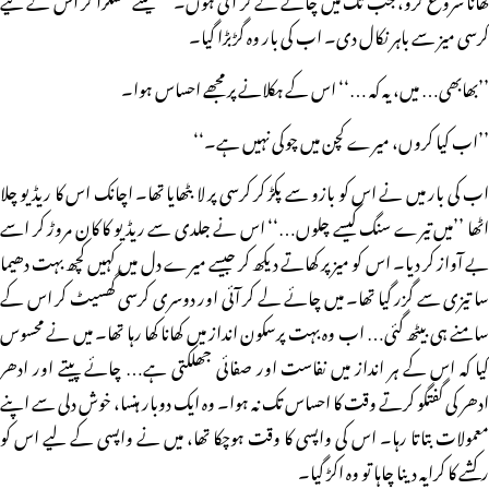
کرسی میز سے باہر نکال دی۔ اب کی بار وہ گڑبڑا گیا۔
’’بھابھی… میں، یہ کہ …‘‘ اس کے ہکلانے پر مجھے احساس ہوا۔
’’اب کیا کروں، میرے کچن میں چوکی نہیں ہے۔‘‘
اب کی بار میں نے اس کو بازو سے پکڑ کر کرسی پر لا بٹھایا تھا۔ اچانک اس کا ریڈیو چلا
اٹھا ’’میں تیرے سنگ کیسے چلوں…‘‘ اس نے جلدی سے ریڈیو کا کان مروڑ کر اسے
بے آواز کر دیا۔ اس کو میز پر کھاتے دیکھ کر جیسے میرے دل میں کہیں کچھ بہت دھیما
سا تیزی سے گزر گیا تھا۔ میں چائے لے کر آئی اور دوسری کرسی گھسیٹ کر اس کے
سامنے ہی بیٹھ گئی… اب وہ بہت پرسکون انداز میں کھانا کھا رہا تھا۔ میں نے محسوس
کیا کہ اس کے ہر انداز میں نفاست اور صفائی جھلکتی ہے… چائے پیتے اور ادھر
ادھر کی گفتگو کرتے وقت کا احساس تک نہ ہوا۔ وہ ایک دوبار ہنسا، خوش دلی سے اپنے
معمولات بتاتا رہا۔ اس کی واپسی کا وقت ہوچکا تھا، میں نے واپسی کے لیے اس کو
رکشے کا کرایہ دینا چاہا تو وہ اکڑ گیا۔