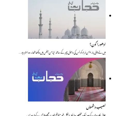
ادھورا کون؟
میں نے پہلی بار ایمن مُراد کو اُس کی وہیل چیر کے ساتھ ایڈمن آفس میں دیکھا تھا۔ وہ انٹرویو…
نصیب دشمناں
جلال کا مدت کے بعد ایک مختصر سا خط بالکل غیر متوقع طور پر مجھے ملا جس کے ذریعہ اس…