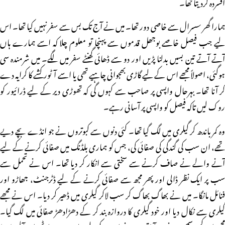
افسردہ کردیتا تھا۔
ہمارا گھر سسرال سے خاصی دور تھا۔ میں نے آج تک بس سے سفر نہیں کیا تھا۔ اس
لیے جب فیصل خاصے بوجھل قدموں سے پہنچا تو معلوم چلا کہ اسے ہمارے ہاں
آتے آتے تین بسیں بدلنا پڑیں اور دو سے ڈھائی گھنٹے سفر میں لگے۔ میں شرمندہ سی
ہوگئی، اصولاً مجھے اس کے لیے گاڑی بھجوانی چاہیے تھی یا اسے آٹورکشے کا کرایہ دے
کر آنا تھا۔ بہرحال واپسی پر صاحب سے کہوں گی کہ تھوڑی دیر کے لیے ڈرائیور کو
روک لیں تاکہ فیصل کو واپسی پر آسانی رہے۔
وہ کمر باندھ کر گیلری میں لگ گیا تھا۔ کئی دنوں سے کبوتروں نے جو انڈے بچے دیے
تھے، ان سب کی گندگی کی صفائی کی، جس کو ہماری بلڈنگ میں صفائی کرنے کے لیے
آنے والے نے صاف کرنے سے سختی سے انکار کر دیا تھا۔ اس نے تحمل سے
سب پر ایک نظر ڈالی اور پھر مجھ سے صفائی کرنے کے لیے ڈٹرجنٹ، جھاڑو اور
فنائل مانگا۔ میں نے بھاگ بھاگ کر سب لاکر گیلری میں ڈھیر کر دیا۔ اس نے مجھے
گیلری سے نکال دیا اور خود گیلری کا دروازہ بند کر کے دھڑادھڑ صفائی میں لگ گیا۔