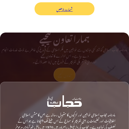
شمارہ پڑھیں
ہمارا تعاون کیجیے
ماہ نامہ حجاب اسلامی گذشتہ کئی دہائیوں سے خواتین میں فکر اسلامی کے فروغ کی خاطر بے لوث خدمات انجام
دے رہا ہے۔ اس ادارے کا تعاون کیجیے
اور دینی و تحریکی لٹریچر کے فروغ میں اپنا حصہ ڈالیے۔
تعاون کیجیے
ماہ نامہ حجاب اسلامی خواتین اور لڑکیوں کا مقبول رسالہ ہے جس کا مشن اسلامی
اخلاقیات اور تعلیمات پر مبنی لٹریچر کو سماج کے اس طبقے تک پہنچانا ہے جو اس کے
نصف کی نمائندہ ہے۔ حجاب کی داغ بیل رام پور میں 1970 میں مائل خیرآبادی مرحومؒ