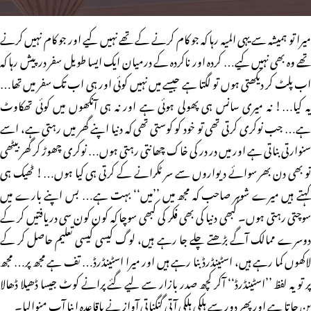
میرا تو ہمیشہ سے یہی المیہ رہا کہ جو کام کرنے کے تھے نہیں کیے اور جو کام نہیں کرنے
تھے وہ بھی نہیں کیے… کردہ اور ناکردہ کے درمیان ایک ایسا طویل سفر درپیش رہا کہ
اب پلٹ کر دیکھتی ہوں تو لگتا ہے جیسے میں نہیں کوئی اور ہی اب تک سفر میں تھا…
یہ کیا…! نہ میری سانس ہی پھولی ہوئی ہے اور نہ ہی آنکھوں میں کوئی تھکاوٹ
ہے… جب نوکری کرتی تھی تو خود کو کوستی تھی کہ دنیا اپنے گھر میں رہتی ہے، اسے
سنوارتی بناتی ہے اور میں در در کی خاک چھانتی رہتی ہوں… نوکری چھوڑ کر گھر بیٹھی
تو بھی دن بھر سوائے دیواروں سے سر ٹکرانے کے کرتی ہی کیا ہوں…! ٹھیک ہی
کہتے ہیں میرے شوہر صاحب کہ مجھ میں ’’میں‘‘ بہت ہے… بس اپنے بارے میں
سوچتی رہتی ہوں۔ کبھی دنیا کی بھی فکر کی کبھی سوچا کہ کون کون سی دریافتیں کر کے
دوسرے ممالک آگے بڑھتے چلے جا رہے ہیں، لوگ کیسی کیسی تعلیم حاصل کر کے
لاکھوں کما رہے ہیں، اسٹینڈرڈ بنا رہے ہیں اور میرا اسٹینڈرڈ… تف ہے مجھ پر… مجھ
پر تو یہ لفظ ’’اسٹینڈرڈ‘‘ آکر کچھ صدر بازار سے لیے گئے پرانے کوٹ جیسا ڈھیلا ڈھالا
بن جاتا ہے اور پھر دور سے ہلکی ہلکی آتی گنگناتی آواز نے باقاعدہ اپنا آپ منوالیا۔