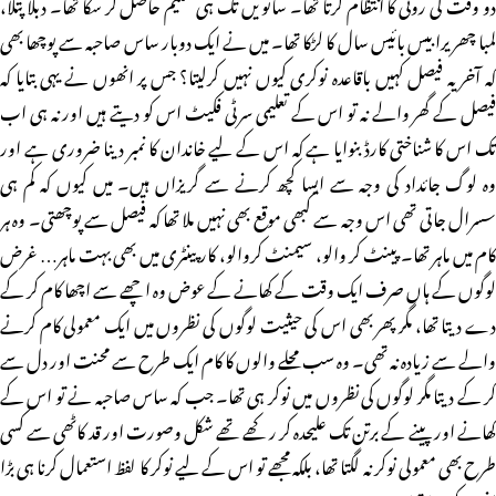
دو وقت کی روٹی کا انتظام کرتا تھا۔ ساتویں تک ہی تعلیم حاصل کر سکا تھا۔ دبلا پتلا،
لمبا چھریرا بیس بائیس سال کا لڑکا تھا۔ میں نے ایک دوبار ساس صاحبہ سے پوچھا بھی
کہ آخر یہ فیصل کہیں باقاعدہ نوکری کیوں نہیں کرلیتا؟ جس پر انھوں نے یہی بتایا کہ
فیصل کے گھر والے نہ تو اس کے تعلیمی سرٹی فکیٹ اس کو دیتے ہیں اور نہ ہی اب
تک اس کا شناختی کارڈ بنوایا ہے کہ اس کے لیے خاندان کا نمبر دینا ضروری ہے اور
وہ لوگ جائداد کی وجہ سے ایسا کچھ کرنے سے گریزاں ہیں۔ میں کیوں کہ کم ہی
سسرال جاتی تھی اس وجہ سے کبھی موقع بھی نہیں ملا تھا کہ فیصل سے پوچھتی۔ وہ ہر
کام میں ماہر تھا۔ پینٹ کر والو، سیمنٹ کروالو، کار پینٹری میں بھی بہت ماہر… غرض
لوگوں کے ہاں صرف ایک وقت کے کھانے کے عوض وہ اچھے سے اچھا کام کر کے
دے دیتا تھا، مگر پھر بھی اس کی حیثیت لوگوں کی نظروں میں ایک معمولی کام کرنے
والے سے زیادہ نہ تھی۔ وہ سب محلے والوں کا کام ایک طرح سے محنت اور دل سے
کر کے دیتا مگر لوگوں کی نظروں میں نوکر ہی تھا۔ جب کہ ساس صاحبہ نے تو اس کے
کھانے اور پینے کے برتن تک علیحدہ کر رکھے تھے شکل وصورت اور قد کاٹھی سے کسی
طرح بھی معمولی نوکر نہ لگتا تھا، بلکہ مجھے تو اس کے لیے نوکر کا لفظ استعمال کرنا ہی بڑا