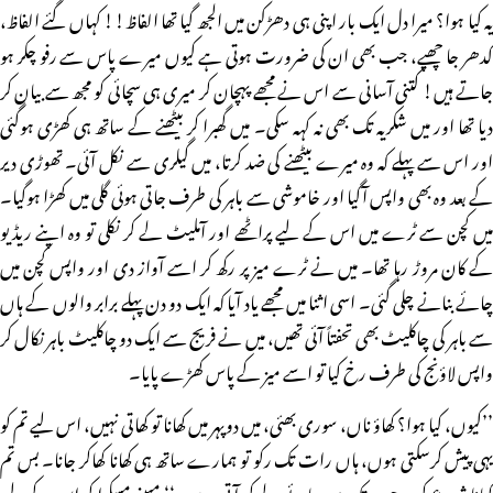
یہ کیا ہوا؟ میرا دل ایک بار اپنی ہی دھڑکن میں الجھ گیا تھا الفاظ!! کہاں گئے الفاظ،
کدھر جا چھپے، جب بھی ان کی ضرورت ہوتی ہے کیوں میرے پاس سے رفو چکر ہو
جاتے ہیں! کتنی آسانی سے اس نے مجھے پہچان کر میری ہی سچائی کو مجھ سے بیان کر
دیا تھا اور میں شکریہ تک بھی نہ کہہ سکی۔ میں گھبرا کر بیٹھنے کے ساتھ ہی کھڑی ہوگئی
اور اس سے پہلے کہ وہ میرے بیٹھنے کی ضد کرتا، میں گیلری سے نکل آئی۔ تھوڑی دیر
کے بعد وہ بھی واپس آگیا اور خاموشی سے باہر کی طرف جاتی ہوئی گلی میں کھڑا ہوگیا۔
میں کچن سے ٹرے میں اس کے لیے پراٹھے اور آملیٹ لے کر نکلی تو وہ اپنے ریڈیو
کے کان مروڑ رہا تھا۔ میں نے ٹرے میز پر رکھ کر اسے آواز دی اور واپس کچن میں
چائے بنانے چلی گئی۔ اسی اثنا میں مجھے یاد آیا کہ ایک دو دن پہلے برابر والوں کے ہاں
سے باہر کی چاکلیٹ بھی تحفتاً آئی تھیں، میں نے فریج سے ایک دو چاکلیٹ باہر نکال کر
واپس لاؤنج کی طرف رخ کیا تو اسے میز کے پاس کھڑے پایا۔
’’کیوں، کیا ہوا؟ کھاؤ ناں، سوری بھئی، میں دوپہر میں کھانا تو کھاتی نہیں، اس لیے تم کو
یہی پیش کرسکتی ہوں، ہاں رات تک رکو تو ہمارے ساتھ ہی کھانا کھاکر جانا۔ بس تم
کھانا شروع کرو، جب تک میں چائے لے کر آتی ہوں۔‘‘ میںنے مسکرا کر اس کے لیے