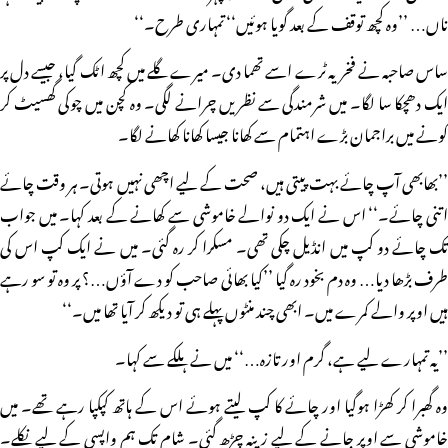
ناں… ’’وہ کچھ توقف کے بعد گویا ہوئیں‘‘ تمہاری طرح۔‘‘
ساس صاحبہ نے فخریہ ٹرے اسے تھما دی۔ میرے گلے میں کچھ اٹک گیا، جیسے دل پر
ایک دھچکا سا لگا۔ میں شرمندگی سے نظریں چرانے لگی۔ وہ کچن میں چوکی گھسیٹ کر
کونے میں براجمان بڑے اہتمام سے کھانا جیسا کھانا کھانے لگا۔
’’بھابھی آپ چائے بہت پیتی ہیں، صحت کے لیے اچھی نہیں ہوتی۔ ہر وقت چائے
اتنی چائے۔‘‘ اس نے ایک دو نوالے خاموشی سے کھانے کے بعد کہا۔ میں جواب
تک چائے دو کپ میں انڈیل چکی تھی۔ مسکرا کر رہ گئی۔ میں نے ایک کپ اس کی
طرف بڑھا دیا… وہ دم بخود رہ گیا ’’کیا بھائی صاحب کو دے آؤں…؟ پر وہ تو سو رہے
ہیں اوپر والے کمرے میں۔ ابھی چند منٹوں پہلے ہی تو دیکھ کر آیا تھا میں۔‘‘
’’یہ تمہارے لیے ہے، گرم اور تازہ…‘‘ میں نے ہلکے سے کہا۔
وہ گھبرا کر کھڑا ہوگیا اور چائے کا کپ لیتے ہوئے اس کے ہاتھ کپکپا رہے تھے۔ میں
خاموشی سے اوپر جانے کے لیے زینہ چڑھ گئی۔ شام تک ہم واپسی کے لیے نکلے۔