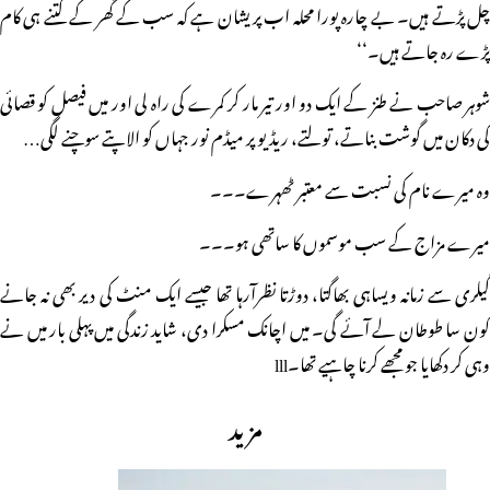
چل پڑتے ہیں۔ بے چارہ پورا محلہ اب پریشان ہے کہ سب کے گھر کے کتنے ہی کام
پڑے رہ جاتے ہیں۔‘‘
شوہر صاحب نے طنز کے ایک دو اور تیر مار کر کمرے کی راہ لی اور میں فیصل کو قصائی
کی دکان میں گوشت بناتے، تولتے، ریڈیو پر میڈم نور جہاں کو الاپتے سوچنے لگی…
وہ میرے نام کی نسبت سے معتبر ٹھہرے۔۔۔
میرے مزاج کے سب موسموں کا ساتھی ہو۔۔۔
گیلری سے زمانہ ویساہی بھاگتا، دوڑتا نظرآرہا تھا جیسے ایک منٹ کی دیر بھی نہ جانے
کون سا طوطان لے آئے گی۔ میں اچانک مسکرا دی، شاید زندگی میں پہلی بار میں نے
وہی کر دکھایا جو مجھے کرنا چاہیے تھا۔lll
مزید