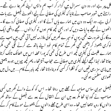
کل پیر ہے اور دو دن سسرال میں گزار کر اب ہم واپس اپنے گھر جا رہے تھے۔
راستے میں شوہر صاحب نے بتایا کہ گیلری کی صفائی کے لیے انھوںنے فیصل سے بات
کرلی ہے، وہ ایک دو دن میں ہمارے ہاں آئے گا اور گیلری کی صفائی کردے گا۔
انھوں نے مجھے ہدایات دیں کہ اور بھی کچھ کام ہوں تو کروالوں… مجھے واقعی ایک
مددگار کی ضرورت تھی، یوں تو میرے گھر میں کوئی ملازمہ نہیں آتی تھی، میں جب سے
نوکری چھوڑ کر بیٹھی تھی گھر کے تمام کام خود اپنے ہاتھ سے کرنے لگی تھی، مگر
ہمارے فلیٹ کی گیلری کچھ اس طرح کی تھی کہ پورا محلہ اس میں جھانک تانک کرتا
جاتا تھا، لہٰذا مجھے اکیلے گیلری میں صفائی سے حجاب آتا تھا۔ پھر کچھ چیزیں جو دو چھتی
میں پڑی سڑ رہی تھیں ان کو نکلوا کر کسی کو دینا دلانا تھا، کچھ باہرکے کام… میں دل میں
تھوڑی مطمئن ہوگئی۔
فیصل میری ساس صاحبہ کے محلے میں رہتا تھا۔ اس کو کونے والے گھر میں کسی
صاحب نے گود لیا تھا مگر بعد میں ان کے انتقال کے بعد سے فیصل کے ساتھ گھر
والوں کا رویہ اچھا نہیں تھا۔ وہ اسی طرح محلے والوں کے چھوٹے موٹے کام کر کے