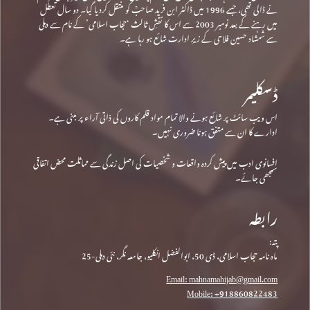
نے ڈالی تھی، جسے 1996 میں ڈاکٹر ابن فرید صاحبؒ کو منتقل کردیا گیا۔ دو سال تعطل
میں رہنے کے بعد نومبر 2003 سے اس کا نقشِ ثالث ‘حجاب اسلامی’ کے نام سے دہلی
سے شمشاد حسین فلاحی کے زیرِ ادارت شائع ہو رہا ہے۔
ڈسکلیمر
اس ویب سائٹ پر شائع ہونے والا تمام مواد قلم کاروں کی ذاتی آراء پر مبنی ہے۔
ادارے کا ان سے متفق ہونا ضروری نہیں۔
افسانوی ادب میں پیش کردہ واقعات و شخصیات کی اصل زندگی سے مماثلت محض اتفاقی
سمجھی جائے۔
رابطہ
پتہ:
ماہ نامہ حجاب اسلامی، ڈی 50، ابوالفضل انکلیو، جامعہ نگر، نئی دہلی-25
Email: mahnamahijab@gmail.com
Mobile: +918860822483