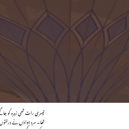
تیسری رات تھی زہرہ کو جاگتے
تھا۔ سرد ہواؤں نے درختوں س