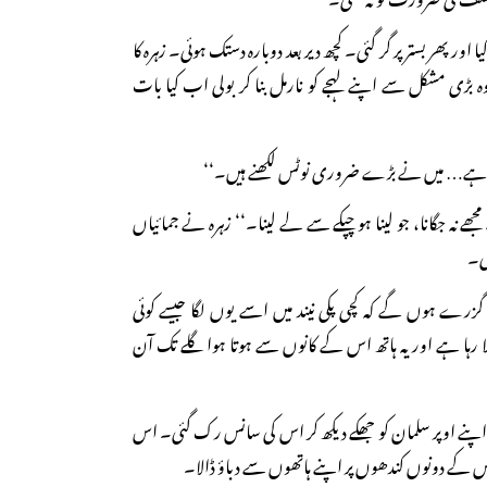
کیا اور پھر بستر پر گر گئی۔ کچھ دیر بعد دوبارہ دستک ہوئی۔ زہرہ کا
ہ بڑی مشکل سے اپنے لہجے کو نارمل بنا کر بولی اب کیا بات
گیا ہے… میں نے بڑے ضروری نوٹس لکھنے ہیں۔‘‘
ھے نہ جگانا، جو لینا ہو چپکے سے لے لینا۔‘‘ زہرہ نے جمائیاں
ئی۔
رے ہوں گے کہ کچی پکی نیند میں اسے یوں لگا جیسے کوئی
ہا ہے اور یہ ہاتھ اس کے کانوں سے ہوتا ہوا گلے تک آن
اپنے اوپر سلمان کو جھکے دیکھ کر اس کی سانس رک گئی۔ اس
اس کے دونوں کندھوں پر اپنے ہاتھوں سے دباؤ ڈالا۔