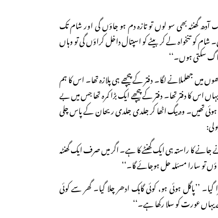
 آدھ گھنٹہ بھی سو لوں تو تازہ دم ہو جاؤں گی اور شام تک
 شام کو تنخواہ لے کر بیٹے کو اسپتال داخل کراؤں گی تو وہاں
اگ سکتی ہوں۔‘‘
وں میں جھلملانے لگا۔ دفتر کے پیچھے ہی پلازہ تھا۔ اس کا ہم
اں اس کا دفتر تھا۔ دفتر کے پیچھے ایک بڑا کمرہ تھا جس میں بے
 ہوئی تھیں۔ وہ بیگ اٹھا کر جلدی جلدی ریحان کے پاس چلی
ولی:
 جانے کا راستہ ہی ایک گھنٹے کا ہے۔ اگر میں صرف ایک گھنٹہ
ؤں تو سارا مسئلہ حل ہوجائے گا۔‘‘
گیا۔ ’’پاگل ہوئی ہو، کوئی گاہک ادھر چلا گیا۔ گھر سے کوئی
 نے یہاں عورت کو سلا رکھا ہے۔‘‘