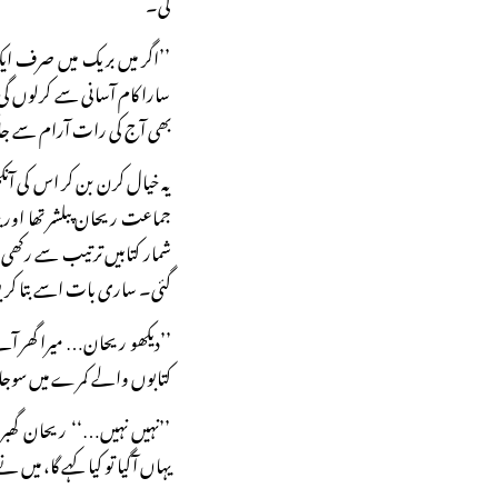
گی۔
’’اگر میں بریک میں صرف ایک
سارا کام آسانی سے کرلوں گی۔
بھی آج کی رات آرام سے ج
یہ خیال کرن بن کر اس کی آنکھ
جماعت ریحان پبلشر تھا اور یہ
شمار کتابیں ترتیب سے رکھی
گئی۔ ساری بات اسے بتا کر ب
’’دیکھو ریحان… میرا گھر آنے
کتابوں والے کمرے میں سوجا
’’نہیں نہیں…‘‘ ریحان گھبرا 
یہاں آگیا تو کیا کہے گا، میں