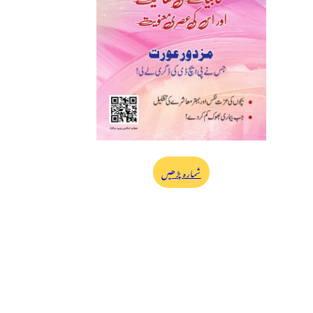
شمارہ پڑھیں