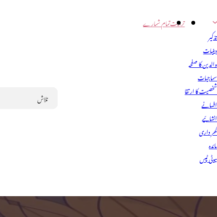
تربیت
تمام شمارے
ذکیر
ینیات
الدین کا صفحہ
ماجیات
خصیت کا ارتقا
فسانے
Search
نشائیے
ھر داری
ائدہ
یوٹی ٹپس