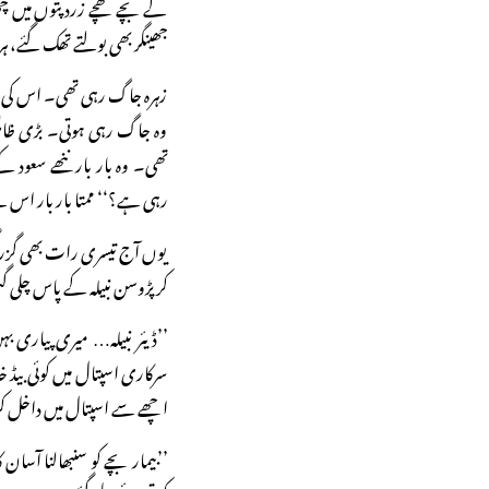
کے بچے کھچے زرد پتوں میں چھپ
جھینگر بھی بولتے تھک گئے، ہ
زہرہ جاگ رہی تھی۔ اس کی پ
وہ جاگ رہی ہوتی۔ بڑی ظالم 
تھی۔ وہ بار بار ننھے سعود ک
رہی ہے؟‘‘ ممتا بار بار اس س
یوں آج تیسری رات بھی گزر گ
کر پڑوسن نبیلہ کے پاس چلی گ
’’ڈیئر نبیلہ… میری پیاری
سرکاری اسپتال میں کوئی بیڈ خ
اچھے سے اسپتال میں داخل کر
’’بیمار بچے کو سنبھالنا آسان