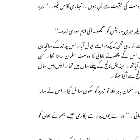
وست کی حیثیت سے آئی ہوں… تمہاری کلاس فیلو…‘‘ زہرہ
پلیز میری پوزیشن کو سمجھو۔ آئی ایم سوری زہرہ۔‘‘
 اتر رہی تھی کہ یکدم اسے خیال آیا۔ اس پلازہ کے ساتھ ہی
 اس کے چھوٹے بھائی کا دوست سلمان رہتا تھا۔ کسی
یا تھا۔ میڈیکل کالج کے پہلے سال میں تھا۔ انیس بیس سال
کالج سے آگیا ہوگا۔
 سلمان باہر نکلا تو زہرہ کو سکون سا مل گیا۔ اس نے سارا
انی…‘‘ وہ اسے یوں پیار سے پکاری جیسے چھوٹے بھائی کو
 کمرے میں سوجائیں، میں ساتھ والے کمرے میں بیٹھ جاتا