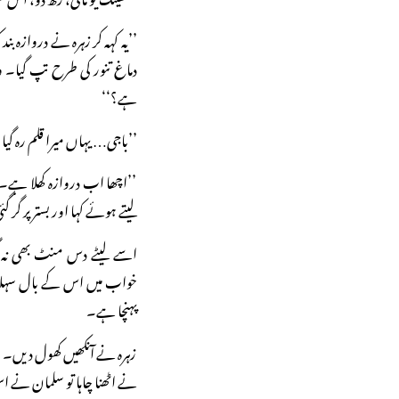
’’یہ کہہ کر زہرہ نے دروازہ بند 
دماغ تنور کی طرح تپ گیا۔ و
ہے؟‘‘
’’باجی… یہاں میرا قلم رہ 
’’اچھا اب دروازہ کھلا ہے۔ مج
لیتے ہوئے کہا اور بستر پر گر گ
اسے لیٹے دس منٹ بھی نہ گز
خواب میں اس کے بال سہلا ر
پہنچا ہے۔
زہرہ نے آنکھیں کھول دیں۔ 
نے اٹھنا چاہا تو سلمان نے 