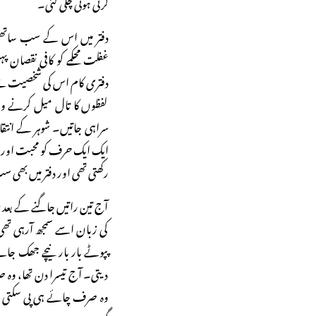
کرتی ہوئی چلی گئی۔
دفتر میں اس کے سب ساتھی 
غفلت محکمے کو کافی نقصان پہ
دفتری کام اس کی شخصیت سے 
لفظوں کا تال میل کرنے وا
سراہی جاتیں۔ شوہر کے انتقا
ایک ایک حرف کو محبت اور غم
رکھتی تھی اور دفتر میں بھی 
آج تین راتیں جاگنے کے بعد 
کی زبان اسے سمجھ آرہی تھی
پپوٹے بار بار نیچے جھک جاتے
دیتی۔ آج تیسرا دن تھا، وہ
وہ صرف چائے ہی پی سکتی تھ