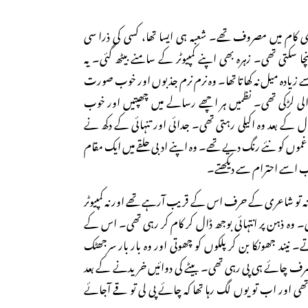
کام میں مصروف تھے۔ شعبہ ہی ایسا تھا، کسی کی ذرا سی
نچا سکتی تھی۔ زہرہ بھی اپنے کمپیوٹر کے سامنے بیٹھ گئی۔ یہ
زیادہ میل نہ کھاتا تھا۔ وہ نرم نرم جذبوں اور خوب صورت
لی لڑکی تھی۔ نظمیں ہر اچھے رسالے میں چھپتیں اور خوب
ل کے بعد وہ اکیلی رہتی تھی۔ جدائی اور تنہائی کے دکھ نے
وں کو نئے رنگ دیے تھے۔ وہ اپنے ادبی حلقے میں ایک مقام
سب اسے احترام سے دیکھتے۔
نہ تو شاعری کے حرف اس کے قریب آرہے تھے اور نہ کمپیوٹر
۔ وہ ذہن پر انتہائی بوجھ ڈال کر کام کر رہی تھی۔ اس کے
۔ نیند جھونکا بن کر پلکوں کو چھوتی اور وہ بار بار سرجھٹک
 صرف چائے ہی پی رہی تھی۔ بیٹے کی دوائیں خریدنے کے بعد
ی اور اب تو یوں لگ رہا تھا کہ چائے پی لی تو قے آجائے