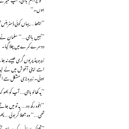
ہوں۔‘‘
’’اچھا… یہاں کوئی ڈسٹربنس ت
’’نہیں باجی…‘‘ سلمان نے 
دوسرے کمرے میں چلا گیا۔
زہرہ بیڈ پر یوں گری جیسے نہ
اسے اپنی آغوش میں لے لی
ہوئی۔ زہرہ بڑی مشکل سے اٹھ
’’یہ کھالو باجی… آپ کو بھوک
’’افوہ رکھ دو… یہ تو میں جا
تھی…‘‘ وہ جھلا کر بولی… پھر 
’’تھینک یو مانی، رکھ دو، اس