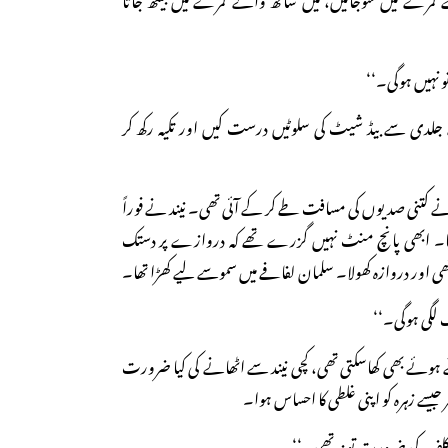
و نہیں ہوگی۔‘‘
جلدی سے بیڈ شیٹ کی سلوٹیں درست کیں اور تکیہ رکھ کر
 جانے کتنی صدیوں کی مسافت طے کر کے آئی تھی۔ نیند نے فوراً
ا۔ ابھی پانچ منٹ نہیں گزرے تھے کہ دروازے پر دستک
ی اور دروازہ کھولا۔ سلمان لفافے میں سموسے لیے کھڑا تھا۔
 لگی ہوگی۔‘‘
تے ہوئے بھی کھاسکتی تھی، کچی نیند سے اٹھانے کی کیا ضرورت
جیسے زہرہ کو اپنی غلطی کا احساس ہوا۔
 تکلف کی ضرورت تو نہ تھی۔‘‘