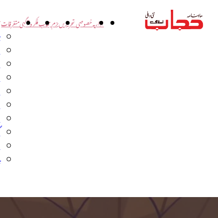
اداریہ
خصوصی تحریریں
بزم حجاب
فکر و آگہی
متفرقات
ت
د
و
س
ش
ا
ا
گ
م
ب