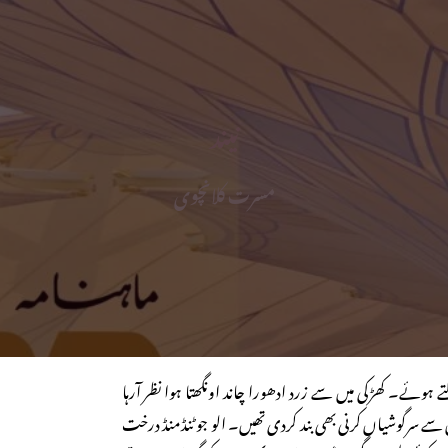
نیند
مسرت کلانچوی
 ہوئے۔ کھڑکی میں سے زرد ادھورا چاند اونگھتا ہوا نظر آرہا
ے سرگوشیاں کرنی بھی بند کردی تھیں۔ الو جو ٹنڈمنڈ درخت