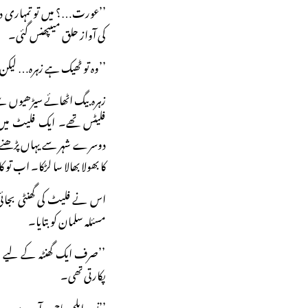
’’عورت…؟ میں تو تمہاری د
کی آواز حلق میںپھنس گئی۔
’’وہ تو ٹھیک ہے زہرہ… لیکن 
زہرہ بیگ اٹھائے سیڑھیوں سے
فلیٹس تھے۔ ایک فلیٹ میں
دوسرے شہر سے یہاں پڑھنے آ
کا بھولا بھالا سا لڑکا۔ اب تو 
اس نے فلیٹ کی گھنٹی بجائی۔
مسئلہ سلمان کو بتایا۔
’’صرف ایک گھنٹہ کے لیے م
پکارتی تھی۔
’’نو پرابلم باجی، آپ میرے