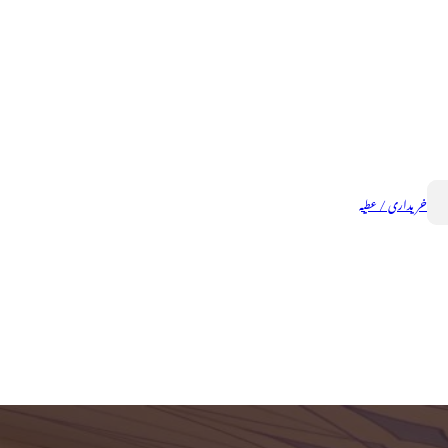
خریداری / عطیہ